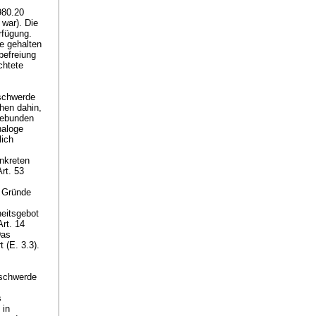
980.20
 war). Die
rfügung.
ge gehalten
befreiung
chtete
eschwerde
hen dahin,
ebunden
naloge
lich
onkreten
rt. 53
e Gründe
heitsgebot
Art. 14
Das
 (E. 3.3).
eschwerde
s
 in