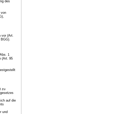
ung des
 von
GG
),
vor (Art.
 1 BGG
).
 Abs. 1
 (
Art. 95
estgestellt
t zu
sgesetzes
ich auf die
hts
er und