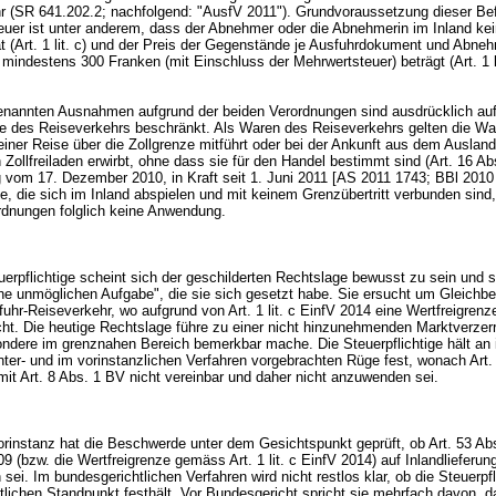
r (SR 641.202.2; nachfolgend: "AusfV 2011"). Grundvoraussetzung dieser Be
teuer ist unter anderem, dass der Abnehmer oder die Abnehmerin im Inland ke
t (Art. 1 lit. c) und der Preis der Gegenstände je Ausfuhrdokument und Abne
mindestens 300 Franken (mit Einschluss der Mehrwertsteuer) beträgt (Art. 1 l
nannten Ausnahmen aufgrund der beiden Verordnungen sind ausdrücklich au
 des Reiseverkehrs beschränkt. Als Waren des Reiseverkehrs gelten die War
iner Reise über die Zollgrenze mitführt oder bei der Ankunft aus dem Ausland
 Zollfreiladen erwirbt, ohne dass sie für den Handel bestimmt sind (
Art. 16 Ab
 vom 17. Dezember 2010, in Kraft seit 1. Juni 2011 [AS 2011 1743; BBl 2010 
, die sich im Inland abspielen und mit keinem Grenzübertritt verbunden sind,
rdnungen folglich keine Anwendung.
erpflichtige scheint sich der geschilderten Rechtslage bewusst zu sein und s
ahe unmöglichen Aufgabe", die sie sich gesetzt habe. Sie ersucht um Gleichb
uhr-Reiseverkehr, wo aufgrund von Art. 1 lit. c EinfV 2014 eine Wertfreigrenz
cht. Die heutige Rechtslage führe zu einer nicht hinzunehmenden Marktverzerr
ondere im grenznahen Bereich bemerkbar mache. Die Steuerpflichtige hält an 
nter- und im vorinstanzlichen Verfahren vorgebrachten Rüge fest, wonach Art. 1
mit
Art. 8 Abs. 1 BV
nicht vereinbar und daher nicht anzuwenden sei.
rinstanz hat die Beschwerde unter dem Gesichtspunkt geprüft, ob Art. 53 Abs.
(bzw. die Wertfreigrenze gemäss Art. 1 lit. c EinfV 2014) auf Inlandlieferun
ei. Im bundesgerichtlichen Verfahren wird nicht restlos klar, ob die Steuerpfl
lichen Standpunkt festhält. Vor Bundesgericht spricht sie mehrfach davon, da