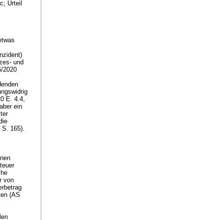
; Urteil
etwas
nzident)
zes- und
6/2020
denden
ungswidrig
0 E. 4.4,
 aber ein
ter
die
 S. 165).
inen
teuer
che
r von
erbetrag
eten (AS
len