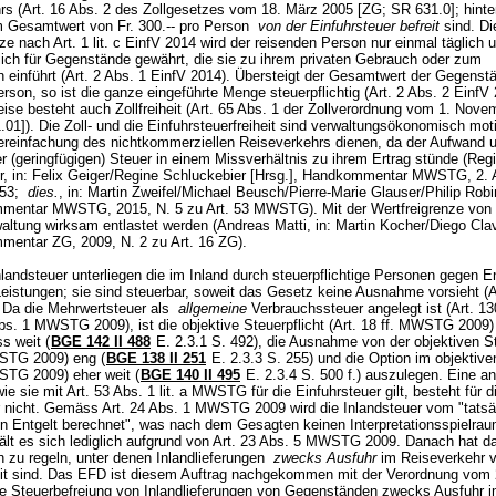
rs (Art. 16 Abs. 2 des Zollgesetzes vom 18. März 2005 [ZG; SR 631.0]; hinte
m Gesamtwert von Fr. 300.-- pro Person
von der Einfuhrsteuer befreit
sind. Di
ze nach Art. 1 lit. c EinfV 2014 wird der reisenden Person nur einmal täglich 
lich für Gegenstände gewährt, die sie zu ihrem privaten Gebrauch oder zum
 einführt (Art. 2 Abs. 1 EinfV 2014). Übersteigt der Gesamtwert der Gegenstä
erson, so ist die ganze eingeführte Menge steuerpflichtig (Art. 2 Abs. 2 EinfV 
ise besteht auch Zollfreiheit (Art. 65 Abs. 1 der Zollverordnung vom 1. Nov
01]). Die Zoll- und die Einfuhrsteuerfreiheit sind verwaltungsökonomisch moti
Vereinfachung des nichtkommerziellen Reiseverkehrs dienen, da der Aufwand u
r (geringfügigen) Steuer in einem Missverhältnis zu ihrem Ertrag stünde (Reg
r, in: Felix Geiger/Regine Schluckebier [Hrsg.], Handkommentar MWSTG, 2. A
. 53;
dies.
, in: Martin Zweifel/Michael Beusch/Pierre-Marie Glauser/Philip Rob
ommentar MWSTG, 2015, N. 5 zu
Art. 53 MWSTG
). Mit der Wertfreigrenze von 
waltung wirksam entlastet werden (Andreas Matti, in: Martin Kocher/Diego Cl
mmentar ZG, 2009, N. 2 zu
Art. 16 ZG
).
landsteuer unterliegen die im Inland durch steuerpflichtige Personen gegen En
Leistungen; sie sind steuerbar, soweit das Gesetz keine Ausnahme vorsieht (
A
. Da die Mehrwertsteuer als
allgemeine
Verbrauchssteuer angelegt ist (
Art. 13
Abs. 1 MWSTG 2009), ist die objektive Steuerpflicht (Art. 18 ff. MWSTG 2009)
s weit (
BGE 142 II 488
E. 2.3.1 S. 492), die Ausnahme von der objektiven St
STG 2009) eng (
BGE 138 II 251
E. 2.3.3 S. 255) und die Option im objektive
STG 2009) eher weit (
BGE 140 II 495
E. 2.3.4 S. 500 f.) auszulegen. Eine a
ie sie mit
Art. 53 Abs. 1 lit. a MWSTG
für die Einfuhrsteuer gilt, besteht für d
r nicht. Gemäss Art. 24 Abs. 1 MWSTG 2009 wird die Inlandsteuer vom "tatsä
 Entgelt berechnet", was nach dem Gesagten keinen Interpretationsspielrau
ält es sich lediglich aufgrund von Art. 23 Abs. 5 MWSTG 2009. Danach hat d
 zu regeln, unter denen Inlandlieferungen
zwecks Ausfuhr
im Reiseverkehr v
eit sind. Das EFD ist diesem Auftrag nachgekommen mit der Verordnung vom
ie Steuerbefreiung von Inlandlieferungen von Gegenständen zwecks Ausfuhr 