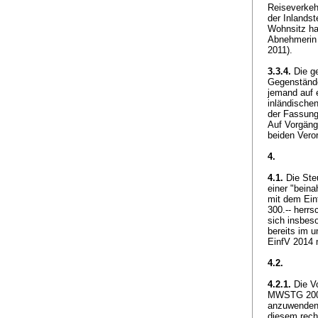
Reiseverkeh
der Inlands
Wohnsitz ha
Abnehmerin 
2011).
3.3.4.
Die ge
Gegenstände
jemand auf e
inländischen
der Fassung
Auf Vorgänge
beiden Vero
4.
4.1.
Die Steu
einer "bein
mit dem Einf
300.-- herrs
sich insbes
bereits im u
EinfV 2014 
4.2.
4.2.1.
Die Vo
MWSTG 2009 
anzuwenden s
diesem recht