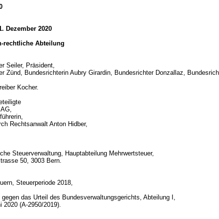
0
 1. Dezember 2020
ch-rechtliche Abteilung
r Seiler, Präsident,
r Zünd, Bundesrichterin Aubry Girardin, Bundesrichter Donzallaz, Bundesrich
reiber Kocher.
teiligte
 AG,
ührerin,
urch Rechtsanwalt Anton Hidber,
che Steuerverwaltung, Hauptabteilung Mehrwertsteuer,
trasse 50, 3003 Bern.
d
uern, Steuerperiode 2018,
gegen das Urteil des Bundesverwaltungsgerichts, Abteilung I,
i 2020 (A-2950/2019).