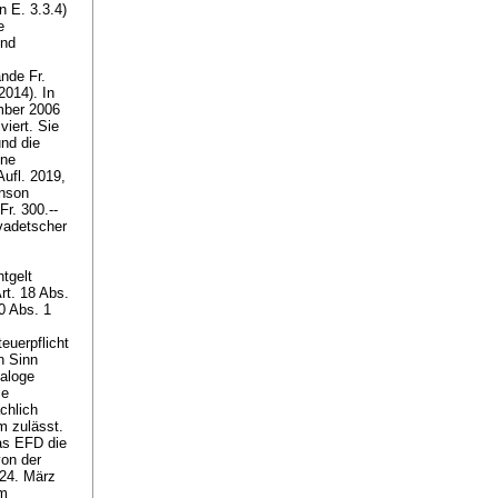
n E. 3.3.4)
e
und
nde Fr.
2014). In
ember 2006
viert. Sie
nd die
ine
ufl. 2019,
inson
Fr. 300.--
avadetscher
tgelt
rt. 18 Abs.
0 Abs. 1
euerpflicht
n Sinn
naloge
ie
chlich
m zulässt.
as EFD die
on der
 24. März
im