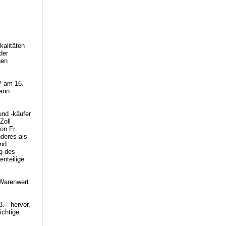
kalitäten
der
gen
V am 16.
kann
und -käufer
Zoll
on Fr.
nderes als
and
ng des
enteilige
 Warenwert
.-- hervor,
ichtige