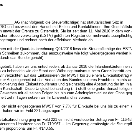
n:
______ AG (nachfolgend: die Steuerpflichtige) hat statutarischen Sitz in
SG und bezweckt den Handel mit Brillen und Kontaktlinsen. Ihre Geschäftslo
h unweit der Grenze zu Österreich. Sie ist seit dem 11. Mai 2016 in dem von 
chen Steuerverwaltung (ESTV) geführten Register der mehrwertsteuerpflichti
ngetragen und rechnet nach der effektiven Methode ab.
n mit der Quartalsabrechnung Q01/2018 liess die Steuerpflichtige der EST
n Schreiben zukommen, das auszugsweise wie folgt wiedergegeben werden 
durch das Bundesgericht) :
itgeteilt, haben wir uns entschieden, ab Januar 2018 die Inlandeinkäuferinnen 
h zu behandeln wie der Staat den Währungstourismus beim Grenzübertritt am 
Wir verzichten auf das Einkassieren der MWST bis zu einem Einkaufsbetrag v
ieser Angelegenheit ist das Verhalten des Bundes unseres Erachtens nichts a
ionierung des Einkaufstourismus und gleichzeitig eine Abstrafung der im Inl
 Kundschaft. Diese Ungleichbehandlung (...) stellt eine grobe Benachteiligu
ewerbes mit all seinen Folgen bis hin zum Arbeitsplatzverlust dar. Ohne geg
nnert zehn Tagen setzen wir Ihr Einverständnis voraus.
der nicht eingezogenen MWST von 7,7% für Einkäufe bei uns bis zu einem
.-- haben wir im Feld 221 abgezogen."
talsabrechnung ging im Feld 221 ein nicht versteuerter Betrag von Fr. 116'453
rsteuerten Umsätzen von Fr. 719'967.--. Im Gegenzug ermässigte die Steuerpfl
ern proportional um Fr. 4'143.55.