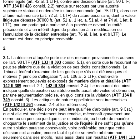
forme légale (
art. 42 al. 1 LTF
), contre une décision finale (
art. 90 LTF
;
ATF 134 III 426
consid. 2.2) rendue sur recours par une autorité
supérieure statuant en dernière instance cantonale (
art. 75 LTF
), dans une
affaire matrimoniale (
art. 72 al. 1 LTF
) de nature pécuniaire, dont la valeur
litigieuse dépasse 30'000 fr. (art. 51 al. 1 let. a, 51 al. 4 et 74 al. 1 let. b
LTF), par une partie qui a participé à la procédure devant l'autorité
précédente et a un intérêt digne de protection à la modification ou
l'annulation de la décision entreprise (
art. 76 al. 1 let. a et b LTF
). Le
recours est donc en principe recevable.
2.
2.1.
La décision attaquée porte sur des mesures provisionnelles au sens
de l'
art. 98 LTF
(
ATF 133 III 393
consid. 5.1), en sorte que le recourant ne
peut se plaindre que de la violation de ses droits constitutionnels. Le
Tribunal fédéral n'examine de tels griefs que s'ils ont été invoqués et
motivés (" principe d'allégation ";
art. 106 al. 2 LTF
), c'est-à-dire
expressément soulevés et exposés de manière claire et détaillée (
ATF
142 II 369
consid. 2.1;
142 III 364
consid. 2.4). Le recourant doit ainsi
indiquer quelle disposition constitutionnelle aurait été violée et démontrer,
par une argumentation précise, en quoi consiste la violation (
ATF 134 II
349
consid. 3). Les critiques de nature appellatoire sont irrecevables
(
ATF 142 III 364
consid. 2.4 et les références).
En particulier, une décision ne peut être qualifiée d'arbitraire (
art. 9 Cst.
)
que si elle est manifestement insoutenable, méconnaît gravement une
norme ou un principe juridique clair et indiscuté, ou heurte de manière
choquante le sentiment de la justice et de l'équité; il ne suffit pas qu'une
autre solution paraisse concevable, voire préférable; pour que cette
décision soit annulée, encore faut-il qu'elle se révèle arbitraire non
seulement dans ses motifs, mais aussi dans son résultat (
ATF 144 I 113