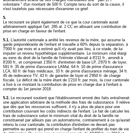
volontaire " d'un montant de 500 fr. Compte tenu du sort de la cause, il
n'est toutefois pas nécessaire d'examiner ce grief.
5.
Le recourant se plaint également de ce que la cour cantonale aurait
arbitrairement appliqué l'
art. 285 al. 2 CC
en allouant une contribution de
prise en charge en faveur de l'enfant.
5.1.
L'autorité cantonale a arrêté les revenus de la mère, qui assume la
garde prépondérante de l'enfant et travaille à 60% depuis la séparation, à
7'000 fr. par mois et a estimé qu'il n'y avait pas lieu, à ce stade, de lui
imputer un revenu hypothétique supplémentaire. Le minimum vital élargi
au sens du droit de la famille de l'intimée s'élevait à 8'211 fr., arrondi à
8'200 fr., et comprenait 1'350 fr. d'entretien de base LP, 2'870 fr. de loyer,
591 fr. 35 de prime d'assurance LAMal, 64 fr. 10 de prime d'assurance
LCA, 60 fr. de frais médicaux, 33 fr. de prime d'assurance ménage, 34 fr.
45 de redevance TV, 43 fr. de garantie de loyer et 2'950 fr. de charge
fiscale. Le déficit de la mère étant de 1'210 fr. par mois, la cour cantonale
a fixé à ce montant la contribution de prise en charge due à l'enfant à
compter du 1er janvier 2018.
5.2.
Le recourant soutient que l'établissement erroné des faits entraînerait
une application arbitraire de la méthode des frais de subsistance. Il relève
que dès que les ressources suffisent, il n'y a plus de place pour une
contribution couvrant les coûts indirects de l'enfant. Le fait de calculer les
frais de subsistance selon le minimum vital du droit de la famille ne
constituerait par ailleurs pas un automatisme, contrairement à ce qu'aurait
retenu la cour cantonale, la contribution d'entretien ne devant pas
permettre au parent qui prend en charge l'enfant de profiter du train de vie