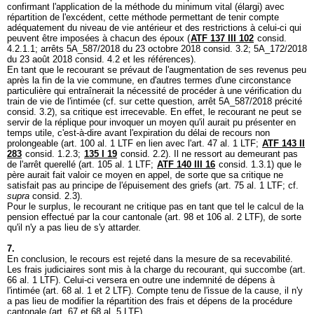
confirmant l'application de la méthode du minimum vital (élargi) avec
répartition de l'excédent, cette méthode permettant de tenir compte
adéquatement du niveau de vie antérieur et des restrictions à celui-ci qui
peuvent être imposées à chacun des époux (
ATF 137 III 102
consid.
4.2.1.1; arrêts 5A_587/2018 du 23 octobre 2018 consid. 3.2; 5A_172/2018
du 23 août 2018 consid. 4.2 et les références).
En tant que le recourant se prévaut de l'augmentation de ses revenus peu
après la fin de la vie commune, en d'autres termes d'une circonstance
particulière qui entraînerait la nécessité de procéder à une vérification du
train de vie de l'intimée (cf. sur cette question, arrêt 5A_587/2018 précité
consid. 3.2), sa critique est irrecevable. En effet, le recourant ne peut se
servir de la réplique pour invoquer un moyen qu'il aurait pu présenter en
temps utile, c'est-à-dire avant l'expiration du délai de recours non
prolongeable (
art. 100 al. 1 LTF
en lien avec l'
art. 47 al. 1 LTF
;
ATF 143 II
283
consid. 1.2.3;
135 I 19
consid. 2.2). Il ne ressort au demeurant pas
de l'arrêt querellé (
art. 105 al. 1 LTF
;
ATF 140 III 16
consid. 1.3.1) que le
père aurait fait valoir ce moyen en appel, de sorte que sa critique ne
satisfait pas au principe de l'épuisement des griefs (
art. 75 al. 1 LTF
; cf.
supra
consid. 2.3).
Pour le surplus, le recourant ne critique pas en tant que tel le calcul de la
pension effectué par la cour cantonale (
art. 98 et 106 al. 2 LTF
), de sorte
qu'il n'y a pas lieu de s'y attarder.
7.
En conclusion, le recours est rejeté dans la mesure de sa recevabilité.
Les frais judiciaires sont mis à la charge du recourant, qui succombe (
art.
66 al. 1 LTF
). Celui-ci versera en outre une indemnité de dépens à
l'intimée (
art. 68 al. 1 et 2 LTF
). Compte tenu de l'issue de la cause, il n'y
a pas lieu de modifier la répartition des frais et dépens de la procédure
cantonale (
art. 67 et 68 al. 5 LTF
).