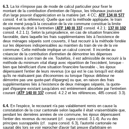
6.3.
La loi n'impose pas de mode de calcul particulier pour fixer le
montant de la contribution d'entretien de l'époux, les tribunaux jouissant
d'un large pouvoir d'appréciation en la matière (
art. 4 CC
;
ATF 134 III 577
consid. 4 et la référence). Quelle que soit la méthode appliquée, le train
de vie mené jusqu'à la cessation de la vie commune constitue la limite
supérieure du droit à l'entretien (
ATF 140 III 337
consid. 4.2.1;
137 III 102
consid. 4.2.1.1). Selon la jurisprudence, en cas de situation financière
favorable, dans laquelle les frais supplémentaires liés à l'existence de
deux ménages séparés sont couverts, il faut recourir à la méthode fondée
sur les dépenses indispensables au maintien du train de vie de la vie
commune. Cette méthode implique un calcul concret. Il incombe au
créancier de la contribution d'entretien de démontrer les dépenses
nécessaires à son train de vie. Toutefois, il est admissible de recourir à la
méthode du minimum vital élargi avec répartition de l'excédent, lorsque -
bien que bénéficiant d'une situation financière favorable -, les époux
dépensaient l'entier de leurs revenus (ce qui est le cas lorsqu'il est établi
qu'ils ne réalisaient pas d'économies ou lorsque l'époux débiteur ne
démontre pas une quote-part d'épargne) ou que, en raison des frais
supplémentaires liés à l'existence de deux ménages séparés, la quote-
part d'épargne existant jusqu'alors est entièrement absorbée par l'entretien
courant (
ATF 140 III 337
consid. 4.2.2 et les références, 485 consid. 3.3).
6.4.
En l'espèce, le recourant n'a pas valablement remis en cause la
constatation de la cour cantonale selon laquelle il était vraisemblable que,
pendant les dernières années de vie commune, les époux dépensaient
l'entier des revenus du recourant (cf.
supra
consid. 3.1.4). Au vu des
principes susrappelés (cf.
supra
consid. 6.3), l'autorité cantonale ne
saurait dès lors se voir reprocher d'avoir fait preuve d'arbitraire en