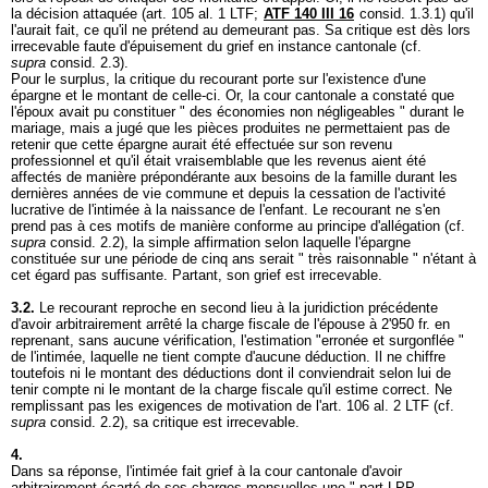
la décision attaquée (
art. 105 al. 1 LTF
;
ATF 140 III 16
consid. 1.3.1) qu'il
l'aurait fait, ce qu'il ne prétend au demeurant pas. Sa critique est dès lors
irrecevable faute d'épuisement du grief en instance cantonale (cf.
supra
consid. 2.3).
Pour le surplus, la critique du recourant porte sur l'existence d'une
épargne et le montant de celle-ci. Or, la cour cantonale a constaté que
l'époux avait pu constituer " des économies non négligeables " durant le
mariage, mais a jugé que les pièces produites ne permettaient pas de
retenir que cette épargne aurait été effectuée sur son revenu
professionnel et qu'il était vraisemblable que les revenus aient été
affectés de manière prépondérante aux besoins de la famille durant les
dernières années de vie commune et depuis la cessation de l'activité
lucrative de l'intimée à la naissance de l'enfant. Le recourant ne s'en
prend pas à ces motifs de manière conforme au principe d'allégation (cf.
supra
consid. 2.2), la simple affirmation selon laquelle l'épargne
constituée sur une période de cinq ans serait " très raisonnable " n'étant à
cet égard pas suffisante. Partant, son grief est irrecevable.
3.2.
Le recourant reproche en second lieu à la juridiction précédente
d'avoir arbitrairement arrêté la charge fiscale de l'épouse à 2'950 fr. en
reprenant, sans aucune vérification, l'estimation "erronée et surgonflée "
de l'intimée, laquelle ne tient compte d'aucune déduction. Il ne chiffre
toutefois ni le montant des déductions dont il conviendrait selon lui de
tenir compte ni le montant de la charge fiscale qu'il estime correct. Ne
remplissant pas les exigences de motivation de l'
art. 106 al. 2 LTF
(cf.
supra
consid. 2.2), sa critique est irrecevable.
4.
Dans sa réponse, l'intimée fait grief à la cour cantonale d'avoir
arbitrairement écarté de ses charges mensuelles une " part LPP