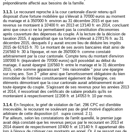
prépondérante affecté aux besoins de la famille.
3.1.3.
Le recourant reproche à la cour cantonale d'avoir retenu qu'il
disposait d'une fortune mobilière qui s'élevait à 70'000 euros au moment
du mariage et à 350'000 fr. environ au 31 décembre 2015 et que ses
revenus se montaient à 10'400 fr. en 2013 et 13'140 fr. en 2014, concluant
ainsi que ceux-ci ne lui permettaient pas la constitution d'économies
après couverture des dépenses du couple. A la lecture de la décision de
taxation 2015, il apparaîtrait que sa fortune s'élevait à 278'176 fr. au 31
décembre 2015, desquels il y aurait encore lieu de déduire les impôts
2015 de 61'615 fr. 70. Le montant de ses avoirs bancaires était ainsi de
216'560 fr. 30 à l'époque, et non de 350'000 fr. comme constaté
arbitrairement par la cour cantonale. Compte tenu du montant d'environ
100'000 fr. (équivalent de 70'000 euros) qu'il possédait au début du
mariage, il aurait épargné 116'560 fr. entre le mariage et le 31 décembre
2015, cette somme apparaissant " très raisonnable " pour une épargne
e
sur cinq ans. Son 3
pilier ainsi que l'amortissement obligatoire du bien
immobilier de l'intimée constitueraient également de l'épargne, ces
éléments démontrant que la cour cantonale aurait arbitrairement écarté
toute épargne du couple. S'agissant de ses revenus pour les années 2013
et 2014, il ressortirait des certificats de salaire produits qu'ils se
monteraient à respectivement 11'208 fr. et 14'053 fr. 10 par mois.
3.1.4.
En l'espèce, le grief de violation de l'
art. 296 CPC
est d'emblée
irrecevable, le recourant ne soulevant pas de grief motivé d'application
arbitraire de cette disposition (cf.
supra
consid. 2.1).
Par ailleurs, selon les constatations de l'arrêt querellé, le premier juge
avait déjà constaté que les revenus perçus par le recourant en 2013 et
2014 étaient de respectivement 10'400 fr. et 13'140 fr. Il appartenait dès
lors à l'époux de critiquer ces montants en appel. Or, il ne ressort pas de