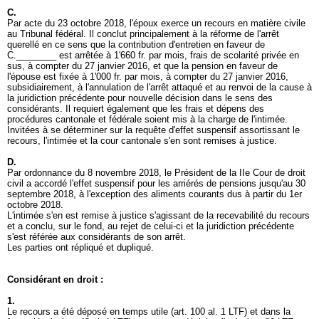
C.
Par acte du 23 octobre 2018, l'époux exerce un recours en matière civile
au Tribunal fédéral. Il conclut principalement à la réforme de l'arrêt
querellé en ce sens que la contribution d'entretien en faveur de
C.________ est arrêtée à 1'660 fr. par mois, frais de scolarité privée en
sus, à compter du 27 janvier 2016, et que la pension en faveur de
l'épouse est fixée à 1'000 fr. par mois, à compter du 27 janvier 2016,
subsidiairement, à l'annulation de l'arrêt attaqué et au renvoi de la cause à
la juridiction précédente pour nouvelle décision dans le sens des
considérants. Il requiert également que les frais et dépens des
procédures cantonale et fédérale soient mis à la charge de l'intimée.
Invitées à se déterminer sur la requête d'effet suspensif assortissant le
recours, l'intimée et la cour cantonale s'en sont remises à justice.
D.
Par ordonnance du 8 novembre 2018, le Président de la IIe Cour de droit
civil a accordé l'effet suspensif pour les arriérés de pensions jusqu'au 30
septembre 2018, à l'exception des aliments courants dus à partir du 1er
octobre 2018.
L'intimée s'en est remise à justice s'agissant de la recevabilité du recours
et a conclu, sur le fond, au rejet de celui-ci et la juridiction précédente
s'est référée aux considérants de son arrêt.
Les parties ont répliqué et dupliqué.
Considérant en droit :
1.
Le recours a été déposé en temps utile (
art. 100 al. 1 LTF
) et dans la