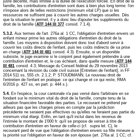
juste décente, mais limitée à la durée de l'exécution forcée. En droit de la
famille, les contributions d'entretien sont dues à bien plus long terme: l'on
n'impose alors de telles restrictions (minimum vital LP) que si les
ressources ne suffisent pas à couvrir les autres charges usuelles. Dès
que la situation le permet, il y a donc lieu d'ajouter les suppléments du
droit de la famille (
ATF 144 III 377
consid. 7.1.4).
5.3.2.
Aux termes de l'
art. 276a al. 1 CC
, l'obligation d'entretien envers un
enfant mineur prime les autres obligations d'entretien du droit de la
famille. Les moyens à disposition doivent donc tout d'abord servir à
couvrir les coûts directs de l'enfant, puis les coûts indirects de sa prise
en charge (
ATF 144 III 481
consid. 4.3). Ensuite, si un disponible
subsiste, le juge examine si le conjoint peut également prétendre à une
contribution d'entretien et, le cas échéant, dans quelle mesure (
ATF 144
III 481
consid. 4.3; Message du Conseil fédéral du 29 novembre 2013
concernant la révision du code civil suisse [Entretien de l'enfant], in FF
2014 511 ss, 555 ch. 2.1.2; P. STOUDMANN, Le nouveau droit de
l'entretien de l'enfant en pratique: ce qui change et ce qui reste, RMA
6/2016 p. 427 ss, en part. p. 444 s.).
5.4.
En l'espèce, la cour cantonale n'a pas versé dans l'arbitraire en se
fondant sur le minimum vital du droit de la famille, compte tenu de la
situation financière favorable des parties. Le recourant ne prétend par
ailleurs pas que les charges prises en compte par la juridiction
précédente ne seraient pas effectives ou qu'elles ne feraient pas partie du
minimum vital élargi. Enfin, en tant qu'il inclut dans les revenus de
l'intimée le montant de 1'000 fr. qu'il se propose de verser à titre de
contribution d'entretien en faveur de celle-ci (cf.
supra
let. C), le
recourant perd de vue que l'obligation d'entretien envers sa fille mineure a
la priorité sur l'obligation en faveur de son épouse (
art. 276a al. 1 CC
; cf.