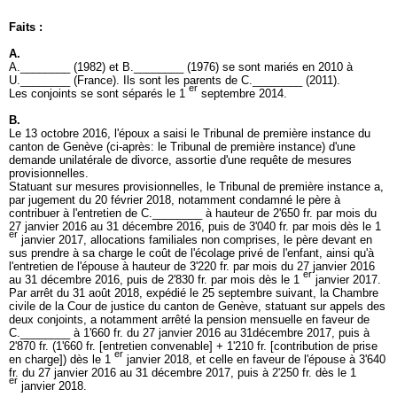
Faits :
A.
A.________ (1982) et B.________ (1976) se sont mariés en 2010 à
U.________ (France). Ils sont les parents de C.________ (2011).
er
Les conjoints se sont séparés le 1
septembre 2014.
B.
Le 13 octobre 2016, l'époux a saisi le Tribunal de première instance du
canton de Genève (ci-après: le Tribunal de première instance) d'une
demande unilatérale de divorce, assortie d'une requête de mesures
provisionnelles.
Statuant sur mesures provisionnelles, le Tribunal de première instance a,
par jugement du 20 février 2018, notamment condamné le père à
contribuer à l'entretien de C.________ à hauteur de 2'650 fr. par mois du
27 janvier 2016 au 31 décembre 2016, puis de 3'040 fr. par mois dès le 1
er
janvier 2017, allocations familiales non comprises, le père devant en
sus prendre à sa charge le coût de l'écolage privé de l'enfant, ainsi qu'à
l'entretien de l'épouse à hauteur de 3'220 fr. par mois du 27 janvier 2016
er
au 31 décembre 2016, puis de 2'830 fr. par mois dès le 1
janvier 2017.
Par arrêt du 31 août 2018, expédié le 25 septembre suivant, la Chambre
civile de la Cour de justice du canton de Genève, statuant sur appels des
deux conjoints, a notamment arrêté la pension mensuelle en faveur de
C.________ à 1'660 fr. du 27 janvier 2016 au 31décembre 2017, puis à
2'870 fr. (1'660 fr. [entretien convenable] + 1'210 fr. [contribution de prise
er
en charge]) dès le 1
janvier 2018, et celle en faveur de l'épouse à 3'640
fr. du 27 janvier 2016 au 31 décembre 2017, puis à 2'250 fr. dès le 1
er
janvier 2018.