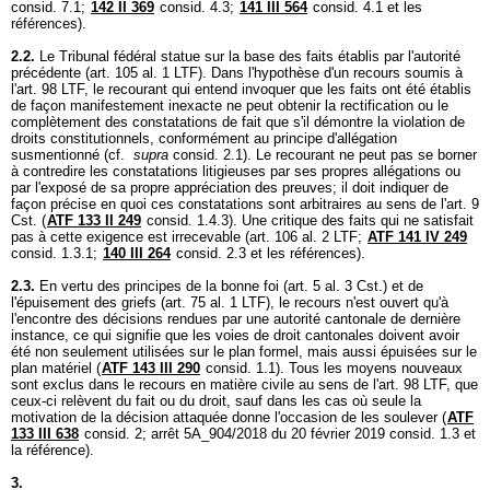
consid. 7.1;
142 II 369
consid. 4.3;
141 III 564
consid. 4.1 et les
références).
2.2.
Le Tribunal fédéral statue sur la base des faits établis par l'autorité
précédente (
art. 105 al. 1 LTF
). Dans l'hypothèse d'un recours soumis à
l'
art. 98 LTF
, le recourant qui entend invoquer que les faits ont été établis
de façon manifestement inexacte ne peut obtenir la rectification ou le
complètement des constatations de fait que s'il démontre la violation de
droits constitutionnels, conformément au principe d'allégation
susmentionné (cf.
supra
consid. 2.1). Le recourant ne peut pas se borner
à contredire les constatations litigieuses par ses propres allégations ou
par l'exposé de sa propre appréciation des preuves; il doit indiquer de
façon précise en quoi ces constatations sont arbitraires au sens de l'
art. 9
Cst.
(
ATF 133 II 249
consid. 1.4.3). Une critique des faits qui ne satisfait
pas à cette exigence est irrecevable (
art. 106 al. 2 LTF
;
ATF 141 IV 249
consid. 1.3.1;
140 III 264
consid. 2.3 et les références).
2.3.
En vertu des principes de la bonne foi (
art. 5 al. 3 Cst.
) et de
l'épuisement des griefs (
art. 75 al. 1 LTF
), le recours n'est ouvert qu'à
l'encontre des décisions rendues par une autorité cantonale de dernière
instance, ce qui signifie que les voies de droit cantonales doivent avoir
été non seulement utilisées sur le plan formel, mais aussi épuisées sur le
plan matériel (
ATF 143 III 290
consid. 1.1). Tous les moyens nouveaux
sont exclus dans le recours en matière civile au sens de l'
art. 98 LTF
, que
ceux-ci relèvent du fait ou du droit, sauf dans les cas où seule la
motivation de la décision attaquée donne l'occasion de les soulever (
ATF
133 III 638
consid. 2; arrêt 5A_904/2018 du 20 février 2019 consid. 1.3 et
la référence).
3.