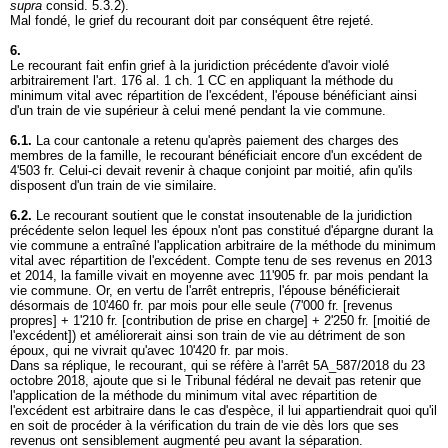
supra
consid. 5.3.2).
Mal fondé, le grief du recourant doit par conséquent être rejeté.
6.
Le recourant fait enfin grief à la juridiction précédente d'avoir violé
arbitrairement l'
art. 176 al. 1 ch. 1 CC
en appliquant la méthode du
minimum vital avec répartition de l'excédent, l'épouse bénéficiant ainsi
d'un train de vie supérieur à celui mené pendant la vie commune.
6.1.
La cour cantonale a retenu qu'après paiement des charges des
membres de la famille, le recourant bénéficiait encore d'un excédent de
4'503 fr. Celui-ci devait revenir à chaque conjoint par moitié, afin qu'ils
disposent d'un train de vie similaire.
6.2.
Le recourant soutient que le constat insoutenable de la juridiction
précédente selon lequel les époux n'ont pas constitué d'épargne durant la
vie commune a entraîné l'application arbitraire de la méthode du minimum
vital avec répartition de l'excédent. Compte tenu de ses revenus en 2013
et 2014, la famille vivait en moyenne avec 11'905 fr. par mois pendant la
vie commune. Or, en vertu de l'arrêt entrepris, l'épouse bénéficierait
désormais de 10'460 fr. par mois pour elle seule (7'000 fr. [revenus
propres] + 1'210 fr. [contribution de prise en charge] + 2'250 fr. [moitié de
l'excédent]) et améliorerait ainsi son train de vie au détriment de son
époux, qui ne vivrait qu'avec 10'420 fr. par mois.
Dans sa réplique, le recourant, qui se réfère à l'arrêt 5A_587/2018 du 23
octobre 2018, ajoute que si le Tribunal fédéral ne devait pas retenir que
l'application de la méthode du minimum vital avec répartition de
l'excédent est arbitraire dans le cas d'espèce, il lui appartiendrait quoi qu'il
en soit de procéder à la vérification du train de vie dès lors que ses
revenus ont sensiblement augmenté peu avant la séparation.