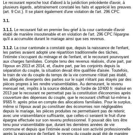
Le recourant reproche tout d'abord à la juridiction précédente d'avoir, à
plusieurs égards, arbitrairement constaté les faits et apprécié les preuves
(
art. 9 Cst.
). Il se plaint également d'une violation de l'
art. 296 CPC
.
3.1.
3.1.1.
Le recourant fait en premier lieu grief à la cour cantonale d'avoir
établi de manière insoutenable et en violation de l'
art. 296 CPC
l'épargne
qu'il a accumulée durant le mariage ainsi que ses revenus.
3.1.2.
La cour cantonale a constaté que, depuis la naissance de l'enfant,
les parties avaient adopté une répartition traditionnelle des tâches,
l'intimée s'occupant du ménage et de l'enfant, et le recourant pourvoyant
aux charges familiales. Compte tenu des revenus réalisés, d'une part, par
l'époux en 2013 et 2014, et, d'autre part, par les conjoints depuis la
séparation du couple, la situation devait être qualifiée d'aisée. Toutefois,
le train de vie du couple du temps de la vie commune n'était pas établi,
les allégués divergents des parties sur le sujet n'étant pas étayés par des
pièces propres à les rendre vraisemblables. Au demeurant, le revenu
mensuel net, impôts à la source déduits, de l'ordre de 10'400 fr. réalisé en
2013 par le recourant ne permettait pas la constitution d'économies après
couverture des dépenses du couple, que le recourant chiffrait lui-même à
9'665 fr. après prise en compte des allocations familiales. Pour le surplus,
même si l'époux avait pu constituer des économies non négligeables
depuis le mariage, les pièces produites ne permettaient pas de retenir,
avec une vraisemblance suffisante, que celles-ci seraient le fruit d'une
épargne effectuée sur son revenu professionnel. Il pouvait dès lors être
tenu pour vraisemblable que, durant les dernières années de vie
commune et depuis que l'intimée avait cessé son activité professionnelle
après la naissance de l'enfant, le revenu du couple avait été de manière