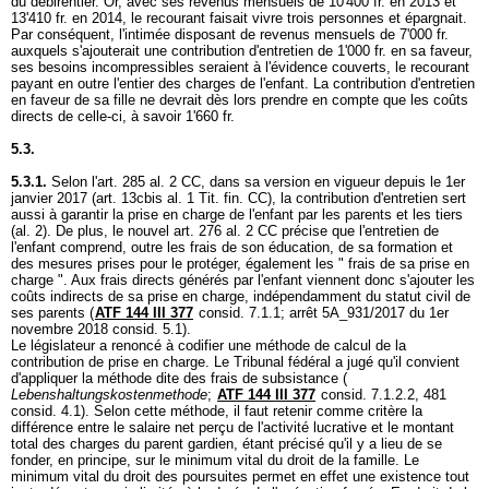
du débirentier. Or, avec ses revenus mensuels de 10'400 fr. en 2013 et
13'410 fr. en 2014, le recourant faisait vivre trois personnes et épargnait.
Par conséquent, l'intimée disposant de revenus mensuels de 7'000 fr.
auxquels s'ajouterait une contribution d'entretien de 1'000 fr. en sa faveur,
ses besoins incompressibles seraient à l'évidence couverts, le recourant
payant en outre l'entier des charges de l'enfant. La contribution d'entretien
en faveur de sa fille ne devrait dès lors prendre en compte que les coûts
directs de celle-ci, à savoir 1'660 fr.
5.3.
5.3.1.
Selon l'
art. 285 al. 2 CC
, dans sa version en vigueur depuis le 1er
janvier 2017 (
art. 13cbis al. 1 Tit. fin. CC
), la contribution d'entretien sert
aussi à garantir la prise en charge de l'enfant par les parents et les tiers
(al. 2). De plus, le nouvel
art. 276 al. 2 CC
précise que l'entretien de
l'enfant comprend, outre les frais de son éducation, de sa formation et
des mesures prises pour le protéger, également les " frais de sa prise en
charge ". Aux frais directs générés par l'enfant viennent donc s'ajouter les
coûts indirects de sa prise en charge, indépendamment du statut civil de
ses parents (
ATF 144 III 377
consid. 7.1.1; arrêt 5A_931/2017 du 1er
novembre 2018 consid. 5.1).
Le législateur a renoncé à codifier une méthode de calcul de la
contribution de prise en charge. Le Tribunal fédéral a jugé qu'il convient
d'appliquer la méthode dite des frais de subsistance (
Lebenshaltungskostenmethode
;
ATF 144 III 377
consid. 7.1.2.2, 481
consid. 4.1). Selon cette méthode, il faut retenir comme critère la
différence entre le salaire net perçu de l'activité lucrative et le montant
total des charges du parent gardien, étant précisé qu'il y a lieu de se
fonder, en principe, sur le minimum vital du droit de la famille. Le
minimum vital du droit des poursuites permet en effet une existence tout