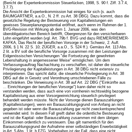
(Bericht der Expertenkommission Steuerlücken, 1998, S. 90 f. Ziff. 3.7.4,
3.7.7).
Die Ansicht der Expertenkommission hat einiges für sich (s. auch
BAUMGARTNER, a.a.O., N. 2 ff. zu
Art. 38 DBG
). Dazu kommt, dass die
gesetzliche Regelung der Besteuerung von Kapitalleistungen ein
gewisses Steuerplanungspotential eröffnet, auch wenn im Rahmen der 1.
BVG-Revision mit Wirkung ab dem 1. Januar 2006, was den
überobligatorischen Bereich betrifft, Obergrenzen für den versicherbaren
Lohn eingeführt wurden (vgl. Art. 79b f. BVG und dazu RIEMER/RIEMER-
KAFKA, Das Recht der beruflichen Vorsorge in der Schweiz, 2. Aufl.
2006, § 1 N. 22 S. 10; ZÜGER, a.a.O., S. 524 ff.). Gemäss
Art. 113 Abs.
2 lit. a BV
soll die berufliche Vorsorge zusammen mit den Leistungen der
Eidgenössischen Versicherungen "die Fortsetzung der gewohnten
Lebenshaltung in angemessener Weise" ermöglichen. Um dem
Verfassungsauftrag Nachachtung zu verschaffen, ist daher die steuerliche
Privilegierung der Kapitalleistungen in
Art. 38 DBG
nicht extensiv zu
interpretieren. Das spricht dafür, die steuerliche Privilegierung in
Art. 38
DBG
auf die in Gesetz und Verordnung umschriebenen Fälle zu
beschränken. Die Verweisung in Art. 38 auf
Art. 22 DBG
("Einkünfte aus
... Einrichtungen der beruflichen Vorsorge") kann daher nicht so
verstanden werden, dass auch eine von vornherein rechtswidrig bezogene
Kapitalleistung aus einer Vorsorgeeinrichtung steuerlich privilegiert
behandelt werden müsste. Nicht der Vorsorge dienen Barauszahlungen
(Kapitalleistungen), wenn ein Barauszahlungsgrund von Anfang an nicht
gegeben ist oder wenn die Barauszahlung gar nicht zweckentsprechend
verwendet wird. In diesem Fall greift daher die ordentliche Besteuerung
und ist die Kapital- oder Barauszahlung zusammen mit dem übrigen
Einkommen ordentlich zu versteuern. Das gilt namentlich für den
Barauszahlungsgrund der Aufnahme einer selbständigen Erwerbstätigkeit
in
Art. 5 Abs. 1 lit. b FZG
. Vorbehalten ist der Fall, dass eine nicht