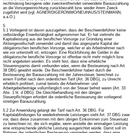
rechtmässig bezogene oder zweckentfremdet verwendete Barauszahlung
an die Vorsorgeeinrichtung zurückbezahlt bzw. wieder ihrem Zweck
zugeführt wird (vgl. AGNER/DIGERONIMO/NEUHAUS/STEINMANN,
a.a.O.).
5.
5.1 Vorliegend ist davon auszugehen, dass der Beschwerdeführer keine
selbständige Erwerbstätigkeit aufgenommen hat. Er hat vielmehr die
Kapitalleistung aus der beruflichen Vorsorge zur Gründung einer
Aktiengesellschaft verwendet und damit das angesparte Kapital der
obligatorischen beruflichen Vorsorge, welcher er als Arbeitnehmer nach
wie vor unterstellt ist, entzogen. Eine Rückführung der Gelder in die
obligatorische berufliche Vorsorge ist offenbar nicht mehr möglich bzw.
nicht angeboten worden. Es steht fest, dass eine erhebliche
Steuerersparnis damit verbunden wäre, wenn die Besteuerung nach
Art.
38 DBG
gewährt würde. Die Beschwerdeführer haben durch die
Besteuerung der Barauszahlung mit der Jahressteuer, berechnet zu
einem Fünftel nach dem ordentlichen Tarif (
Art. 36 DBG
), zu Unrecht
erheblich profitiert, zumal bereits die Arbeitnehmer- und
Arbeitgeberbeiträge vollumfänglich von der Steuer befreit waren (
Art. 33
Abs. 1 lit. d DBG
). Die Gleichbehandlung mit den übrigen
Steuerpflichtigen erfordert die ordentliche Besteuerung der vorliegend
streitigen Barauszahlung.
5.2 Zur Anwendung gelangt der Tarif nach
Art. 36 DBG
. Für
Kapitalabfindungen für wiederkehrende Leistungen sieht
Art. 37 DBG
zwar
vor, dass diese zusammen mit dem übrigen Einkommen zum Steuersatz
zu berechnen ist, der sich ergäbe, wenn anstelle der einmaligen Leistung
eine entsprechende jährliche Leistung ausgerichtet würde. Damit soll im
Rahmen der ordentlichen Besteuerung vermieden werden, dass eine