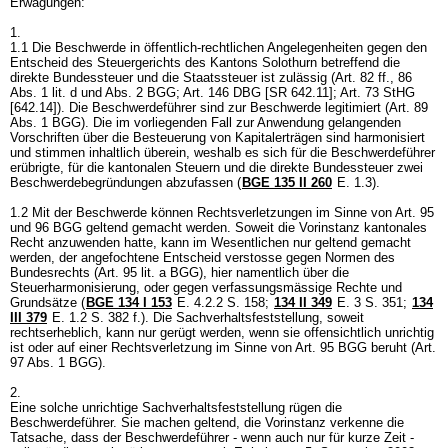
Erwägungen:
1.
1.1 Die Beschwerde in öffentlich-rechtlichen Angelegenheiten gegen den
Entscheid des Steuergerichts des Kantons Solothurn betreffend die
direkte Bundessteuer und die Staatssteuer ist zulässig (Art. 82 ff., 86
Abs. 1 lit. d und Abs. 2 BGG;
Art. 146 DBG
[SR 642.11];
Art. 73 StHG
[642.14]). Die Beschwerdeführer sind zur Beschwerde legitimiert (
Art. 89
Abs. 1 BGG
). Die im vorliegenden Fall zur Anwendung gelangenden
Vorschriften über die Besteuerung von Kapitalerträgen sind harmonisiert
und stimmen inhaltlich überein, weshalb es sich für die Beschwerdeführer
erübrigte, für die kantonalen Steuern und die direkte Bundessteuer zwei
Beschwerdebegründungen abzufassen (
BGE 135 II 260
E. 1.3).
1.2 Mit der Beschwerde können Rechtsverletzungen im Sinne von
Art. 95
und 96 BGG
geltend gemacht werden. Soweit die Vorinstanz kantonales
Recht anzuwenden hatte, kann im Wesentlichen nur geltend gemacht
werden, der angefochtene Entscheid verstosse gegen Normen des
Bundesrechts (
Art. 95 lit. a BGG
), hier namentlich über die
Steuerharmonisierung, oder gegen verfassungsmässige Rechte und
Grundsätze (
BGE 134 I 153
E. 4.2.2 S. 158;
134 II 349
E. 3 S. 351;
134
III 379
E. 1.2 S. 382 f.). Die Sachverhaltsfeststellung, soweit
rechtserheblich, kann nur gerügt werden, wenn sie offensichtlich unrichtig
ist oder auf einer Rechtsverletzung im Sinne von
Art. 95 BGG
beruht (
Art.
97 Abs. 1 BGG
).
2.
Eine solche unrichtige Sachverhaltsfeststellung rügen die
Beschwerdeführer. Sie machen geltend, die Vorinstanz verkenne die
Tatsache, dass der Beschwerdeführer - wenn auch nur für kurze Zeit -