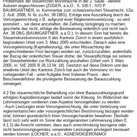
Problematik der steuerlichen Missbräuche in der 2. Säule - weitere
Autoren angeschlossen (ZÜGER, a.a.O., S. 535 f.; IVO P.
BAUMGARTNER, in: Kommentar zum schweizerischen Steuerrecht, I/2a,
2. Aufl. 2008, N. 6c zu
Art. 38 DBG
). Erfolge eine Auszahlung durch die
Vorsorgeeinrichtung z.B. aufgrund einer Reglementsverletzung - so wird
postuliert -, sei diese anzuhalten, die Zahlung rückgängig zu machen;
geschehe das nicht, erfolge die Besteuerung ordentlich und nicht nach
Art. 38 DBG
(BAUMGARTNER, a.a.O.). In diesem Sinn hat bereits die
Steuerrekurskommission II des Kantons Zürich in einem ausführlich
begründeten Urteil vom 3. März 2005 entschieden. Danach wäre eine
Vorsorgeleistung (Kapitalleistung), die unter Missachtung der
vorgeschriebenen Frist bezogen worden sei, zurückzuzahlen, andernfalls
der Bezug der ordentlichen Steuer drohe; der Steuerpflichtige sei seitens
der Steuerbehörden zur Rückzahlung anzuhalten (Urteil vom 3. März
2005, in: StE 2005 B 26.13 Nr. 18). Gestützt auf diese Doktrin und das
erwähnte Urteil des Kantons Zürich hat auch die Vorinstanz im hier
vorliegenden Fall - unter Aufgabe ihrer früheren Praxis - dem
Beschwerdeführer die privilegierte Besteuerung der Barauszahlung
verweigert.
4.2 Die steuerrechtliche Behandlung von ohne Barauszahlungsgrund
erfolgten Kapitalleistungen bedarf somit der Klärung. Im Widerstreit der
Lehrmeinungen verdienen zwei Aspekte hervorgehoben zu werden:
- Auch Leistungen einer Vorsorgeeinrichtung, die unter Verletzung von
reglementarischen oder vorsorgerechtlichen Bestimmung bezogen worden
sind, können grundsätzlich ihren Vorsorgecharakter bewahren. Deshalb
lässt sich sehr wohl im Sinne der erstgenannten Lehrmeinung (oben E.
4.1.1) die Ansicht vertreten, dass auch unrechtmässig bezogene oder
nicht bestimmungsgemäss verwendete Leistungen privilegiert besteuert
werden können (LOCHER, a.a.O.; AGNER/DIGERONIMO/