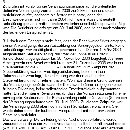
3.
Zu prüfen ist vorab, ob die Veranlagungsbehörde auf die ordentliche
definitive Veranlagung vom 5. Juni 2006 zurückkommen und diese
berichtigen durfte, nachdem sie festgestellt hatte, dass der
Beschwerdeführer sich im Jahre 2004 nicht wie in Aussicht gestellt
selbständig gemacht hatte, sondern weiterhin unselbständig erwerbstätig
war. Die Berichtigung erfolgte am 30. Juni 2006, das heisst noch während
der laufenden Einsprachefrist.
3.1 Nach dem Gesagten steht fest, dass der Beschwerdeführer entgegen
seiner Ankündigung, die zur Auszahlung der Vorsorgegelder führte, keine
selbständige Erwerbstätigkeit aufgenommen hat. Der am 4. März 2004
eingereichten Steuererklärung 2003 war der Lohnausweis der B.________
für die Beschäftigungsdauer bis 30. November 2003 beigelegt. Als neue
Arbeitgeberin des Beschwerdeführers per 31. Dezember 2003 war in der
Steuererklärung die Z.________ AG aufgeführt. Zum Zeitpunkt der
Steuererklärung war die Freizügigkeitsleistung bereits mit der
Jahressteuer veranlagt; diese Leistung war denn auch in der
Steuererklärung nicht mehr enthalten. Wohl aus diesem Grund übersah
die Veranlagungsbehörde, dass der Beschwerdeführer, entgegen seiner
früheren Erklärung, keine selbständige Erwerbstätigkeit aufgenommen
hatte. Erst die interne Revision ergab, dass die Voraussetzungen für eine
privilegierte Besteuerung der Barauszahlung nicht erfüllt waren (Schreiben
der Veranlagungsbehörde vom 30. Juni 2006). Zu diesem Zeitpunkt war
die Veranlagung 2003 aber noch nicht in Rechtskraft erwachsen. Sie
wurde daher innert der laufenden Einsprachfrist mit dem erwähnten
Schreiben berichtigt.
Das war zulässig. Die Einleitung eines Nachsteuerverfahrens würde
voraussetzen, dass die zu tiefe Veranlagung in Rechtskraft erwachsen ist
(
Art. 151 Abs. 1 DBG
;
Art. 53 Abs. 1 StHG
). Solange aber ein Verfahren