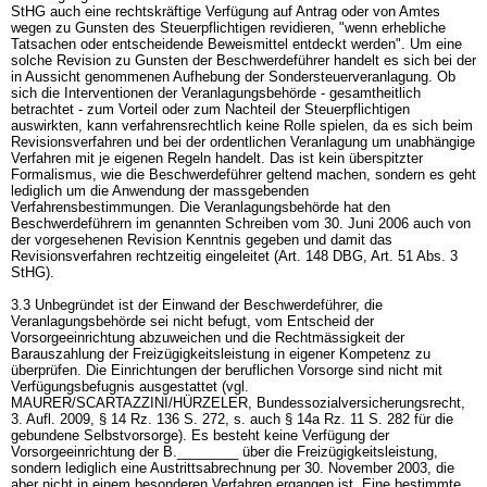
StHG
auch eine rechtskräftige Verfügung auf Antrag oder von Amtes
wegen zu Gunsten des Steuerpflichtigen revidieren, "wenn erhebliche
Tatsachen oder entscheidende Beweismittel entdeckt werden". Um eine
solche Revision zu Gunsten der Beschwerdeführer handelt es sich bei der
in Aussicht genommenen Aufhebung der Sondersteuerveranlagung. Ob
sich die Interventionen der Veranlagungsbehörde - gesamtheitlich
betrachtet - zum Vorteil oder zum Nachteil der Steuerpflichtigen
auswirkten, kann verfahrensrechtlich keine Rolle spielen, da es sich beim
Revisionsverfahren und bei der ordentlichen Veranlagung um unabhängige
Verfahren mit je eigenen Regeln handelt. Das ist kein überspitzter
Formalismus, wie die Beschwerdeführer geltend machen, sondern es geht
lediglich um die Anwendung der massgebenden
Verfahrensbestimmungen. Die Veranlagungsbehörde hat den
Beschwerdeführern im genannten Schreiben vom 30. Juni 2006 auch von
der vorgesehenen Revision Kenntnis gegeben und damit das
Revisionsverfahren rechtzeitig eingeleitet (
Art. 148 DBG
,
Art. 51 Abs. 3
StHG
).
3.3 Unbegründet ist der Einwand der Beschwerdeführer, die
Veranlagungsbehörde sei nicht befugt, vom Entscheid der
Vorsorgeeinrichtung abzuweichen und die Rechtmässigkeit der
Barauszahlung der Freizügigkeitsleistung in eigener Kompetenz zu
überprüfen. Die Einrichtungen der beruflichen Vorsorge sind nicht mit
Verfügungsbefugnis ausgestattet (vgl.
MAURER/SCARTAZZINI/HÜRZELER, Bundessozialversicherungsrecht,
3. Aufl. 2009, § 14 Rz. 136 S. 272, s. auch § 14a Rz. 11 S. 282 für die
gebundene Selbstvorsorge). Es besteht keine Verfügung der
Vorsorgeeinrichtung der B.________ über die Freizügigkeitsleistung,
sondern lediglich eine Austrittsabrechnung per 30. November 2003, die
aber nicht in einem besonderen Verfahren ergangen ist. Eine bestimmte