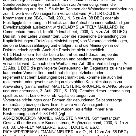
Sonderbesteuerung kommt auch dann zur Anwendung, wenn die
Kapitalleistung aus der 2. Säule im Rahmen der Wohneigentumsförderung
zum Erwerb von Wohneigentum verwendet wird (PETER LOCHER,
Kommentar zum DBG, I. Teil, 2001, N. 6 zu
Art. 38 DBG
) oder als
Freizügigkeitsleistung im Hinblick auf die Aufnahme einer selbständigen
Erwerbstätigkeit ausbezahlt wird (GLADYS LAFFELY MAILLARD, in:
Commentaire romand, Impôt fédéral direct, 2008, N. 5 zu
Art. 38 DBG
).
Das ist in der Lehre unbestritten. Über die steuerliche Behandlung von
Kapitalleistungen (Freizügigkeitsleistungen) von Vorsorgeeinrichtungen,
die ohne Barauszahlungsgrund erfolgen, sind die Meinungen in der
Doktrin jedoch geteilt. Auch die Praxis ist nicht einheitlich.
4.1.1 Nach einem Teil der Lehre kommt es nicht darauf an, ob die
Kapitalleistung rechtmässig bezogen und bestimmungsgemäss
verwendet wird. Da nach dem Wortlaut von Art. 38 in Verbindung mit
Art.
22 Abs. 1 DBG
die privilegierte Besteuerung - im Gegensatz zu einzelnen
kantonalen Vorschriften - nicht auf die "gesetzlichen oder
reglementarischen" Leistungen beschränkt sei, komme sie auch bei
reglements- oder gesetzeswidrig ausbezahlten Kapitalleistungen zur
Anwendung (so namentlich MAUTE/STEINER/RUFENER/LANG, Steuern
und Versicherungen, 3. Aufl. 2011, S. 199). Gemäss dieser Lehrmeinung
spielt es somit keine Rolle, ob Kapitalleistungen von
Vorsorgeeinrichtungen oder Formen der gebundenen Selbstvorsorge
rechtmässig bezogen bzw. beim Erwerb von Wohneigentum
bestimmungsgemäss verwendet wurden; es erfolgt immer eine
Besteuerung nach
Art. 38 DBG
(vgl.
AGNER/DIGERONIMO/NEUHAUS/STEINMANN, Kommentar zum
Gesetz über die direkte Bundessteuer, Ergänzungsband, 2000, N. 1a zu
Art. 38; LAFFELY MAILLARD, a.a.O.; LOCHER, a.a.O.;
RICHNER/FREI/KAUFMANN/ MEUTER, a.a.O., N. 12 zu
Art. 38 DBG
).