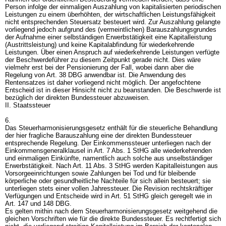
Person infolge der einmaligen Auszahlung von kapitalisierten periodischen
Leistungen zu einem überhöhten, der wirtschaftlichen Leistungsfähigkeit
nicht entsprechenden Steuersatz besteuert wird. Zur Auszahlung gelangte
vorliegend jedoch aufgrund des (vermeintlichen) Barauszahlungsgrundes
der Aufnahme einer selbständigen Erwerbstätigkeit eine Kapitalleistung
(Austrittsleistung) und keine Kapitalabfindung für wiederkehrende
Leistungen. Über einen Anspruch auf wiederkehrende Leistungen verfügte
der Beschwerdeführer zu diesem Zeitpunkt gerade nicht. Dies wäre
vielmehr erst bei der Pensionierung der Fall, wobei dann aber die
Regelung von
Art. 38 DBG
anwendbar ist. Die Anwendung des
Rentensatzes ist daher vorliegend nicht möglich. Der angefochtene
Entscheid ist in dieser Hinsicht nicht zu beanstanden. Die Beschwerde ist
bezüglich der direkten Bundessteuer abzuweisen.
II. Staatssteuer
6.
Das Steuerharmonisierungsgesetz enthält für die steuerliche Behandlung
der hier fragliche Barauszahlung eine der direkten Bundessteuer
entsprechende Regelung. Der Einkommenssteuer unterliegen nach der
Einkommensgeneralklausel in
Art. 7 Abs. 1 StHG
alle wiederkehrenden
und einmaligen Einkünfte, namentlich auch solche aus unselbständiger
Erwerbstätigkeit. Nach
Art. 11 Abs. 3 StHG
werden Kapitalleistungen aus
Vorsorgeeinrichtungen sowie Zahlungen bei Tod und für bleibende
körperliche oder gesundheitliche Nachteile für sich allein besteuert; sie
unterliegen stets einer vollen Jahressteuer. Die Revision rechtskräftiger
Verfügungen und Entscheide wird in
Art. 51 StHG
gleich geregelt wie in
Art. 147 und 148 DBG
.
Es gelten mithin nach dem Steuerharmonisierungsgesetz weitgehend die
gleichen Vorschriften wie für die direkte Bundessteuer. Es rechtfertigt sich