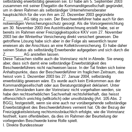
selbständig erwerbstätig gewesen sei. Er habe am 5. September 2003
zusammen mit seiner Ehegattin die Kommanditgesellschaft gegründet,
um in deren Rahmen als selbständiger Unternehmensberater
hauptsächlich für die von ihm am 22. Dezember 2003 gegründete
Z.________ AG tätig zu sein. Der Beschwerdeführer habe auch für den
notwendigen Versicherungsschutz gesorgt. Als die Vorsorgeeinrichtung
am 30. November 2003 ihre Austrittsabrechnung erstellt habe, sei er
bereits im Rahmen einer Freizügigkeitspolice KKV vom 27. November
2003 bei der Winterthur Versicherung direkt versichert gewesen. Die
getroffene Lösung habe sich aber in der Folge als wesentlich teurer
erwiesen als der Anschluss an eine Kollektivversicherung. Er habe daher
seinen Status als selbständig Erwerbender aufgegeben und sich durch die
Z.________ AG anstellen lassen.
Diese Tatsachen stellte auch die Vorinstanz nicht in Abrede. Sie erwog
aber, dass sich damit eine selbständige Erwerbstätigkeit des
Beschwerdeführers nicht nachweisen lasse. In der Tat finden sich keine
Anhaltspunkte, dass der Beschwerdeführer im fraglichen Zeitraum, das
heisst vom 1. Dezember 2003 bis 27. Januar 2004, selbständig
erwerbstätig gewesen wäre. Es wurde auch kein Einkommen aus der
Kommanditgesellschaft oder aus Beratungstätigkeit deklariert. Unter
diesen Umständen kann der Vorinstanz nicht vorgehalten werden, sie
habe den rechtserheblichen Sachverhalt rechtsfehlerhaft, das heisst
offensichtlich unrichtig (willkürlich) oder unvollständig (
Art. 105 Abs. 2
BGG
), festgestellt, wenn sie eine auch nur vorübergehende selbständige
Erwerbstätigkeit des Beschwerdeführers verneint hat. Ob der Bezug der
Freizügigkeitsleistung rechtsmissbräuchlich erfolgte, wie die Vorinstanz
festhielt, kann offenbleiben, da dies im Rahmen der Beurteilung der
vorliegenden Beschwerde keine Rolle spielt.
I. Direkte Bundessteuer