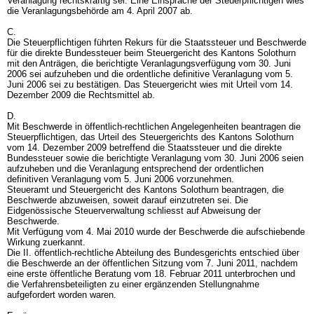
Veranlagung rechtskräftig sei. Eine Einsprache der Steuerpflichtigen wies
die Veranlagungsbehörde am 4. April 2007 ab.
C.
Die Steuerpflichtigen führten Rekurs für die Staatssteuer und Beschwerde
für die direkte Bundessteuer beim Steuergericht des Kantons Solothurn
mit den Anträgen, die berichtigte Veranlagungsverfügung vom 30. Juni
2006 sei aufzuheben und die ordentliche definitive Veranlagung vom 5.
Juni 2006 sei zu bestätigen. Das Steuergericht wies mit Urteil vom 14.
Dezember 2009 die Rechtsmittel ab.
D.
Mit Beschwerde in öffentlich-rechtlichen Angelegenheiten beantragen die
Steuerpflichtigen, das Urteil des Steuergerichts des Kantons Solothurn
vom 14. Dezember 2009 betreffend die Staatssteuer und die direkte
Bundessteuer sowie die berichtigte Veranlagung vom 30. Juni 2006 seien
aufzuheben und die Veranlagung entsprechend der ordentlichen
definitiven Veranlagung vom 5. Juni 2006 vorzunehmen.
Steueramt und Steuergericht des Kantons Solothurn beantragen, die
Beschwerde abzuweisen, soweit darauf einzutreten sei. Die
Eidgenössische Steuerverwaltung schliesst auf Abweisung der
Beschwerde.
Mit Verfügung vom 4. Mai 2010 wurde der Beschwerde die aufschiebende
Wirkung zuerkannt.
Die II. öffentlich-rechtliche Abteilung des Bundesgerichts entschied über
die Beschwerde an der öffentlichen Sitzung vom 7. Juni 2011, nachdem
eine erste öffentliche Beratung vom 18. Februar 2011 unterbrochen und
die Verfahrensbeteiligten zu einer ergänzenden Stellungnahme
aufgefordert worden waren.