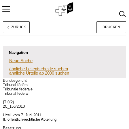
ZURÜCK
DRUCKEN
Français
Italiano
Navigation
Neue Suche
ähnliche Leitentscheide suchen
ähnliche Urteile ab 2000 suchen
Bundesgericht
Tribunal fédéral
Tribunale federale
Tribunal federal
{T 0/2}
2C_156/2010
Urteil vom 7. Juni 2011
II. öffentlich-rechtliche Abteilung
Besetzung