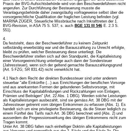
Praxis der BVG-Aufsichtsbehörde wird von den Beschwerdeführern nicht
angerufen. Zur Durchführung der Besteuerung musste die
Veranlagungsbehörde daher zwangsläufig vorfrageweise selbst über die
vorsorgerechtliche Qualifikation der fraglichen Leistung befinden (vgl.
MARINA ZÜGER, Steuerliche Missbräuche nach Inkrafttreten der 1.
BVG-Revision, in ASA 75 S. 537; s. auch
BGE 131 III 546
E. 2.3 S.
551).
4.
Da feststeht, dass der Beschwerdeführer zu keinem Zeitpunkt
selbständig erwerbstätig war und die Barauszahlung zu Unrecht erfolgte,
bleibt zu prüfen, welcher Besteuerung diese unterliegt. Die
Beschwerdeführer stellen sich auf den Standpunkt, die Kapitalleistung
einer Vorsorgeeinrichtung unterliege auch dann der Sondersteuer
(Jahressteuer), wenn sich der geltend gemachte Barauszahlungsgrund
(
Art. 5 FZG
; SR 831.42) nicht verwirklicht hat.
4.1 Nach dem Recht der direkten Bundessteuer sind unter anderem
steuerbar "alle Einkünfte (...) aus Einrichtungen der beruflichen Vorsorge
und aus anerkannten Formen der gebundenen Selbstvorsorge, mit
Einschluss der Kapitalabfindungen und Rückzahlungen von Einlagen,
Prämien und Beiträgen" (
Art. 22 Abs. 1 DBG
). Werden solche Leistungen
als Kapitalleistungen ausbezahlt, sind sie gemäss
Art. 38 DBG
mit der
Jahressteuer getrennt vom übrigen Einkommen zu erfassen (Abs. 1). Es
handelt sich um eine privilegierte Besteuerung, da die Steuer lediglich zu
einem Fünftel des Tarifs nach
Art. 36 DBG
berechnet wird (Abs. 2) und
ausserdem die Progressionswirkung des übrigen Einkommens nicht zum
Tragen kommt.
Unter
Art. 38 DBG
fallen nach einhelliger Doktrin alle Kapitalleistungen
aus Vorsorge und namentlich aus der 2. Säule und der Säule 3a. Die