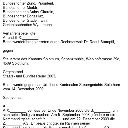
Bundesrichter Zünd, Präsident,
Bundesrichter Merkli,
Bundesrichterin Aubry Girardin,
Bundesrichter Donzallaz,
Bundesrichter Stadelmann,
Gerichtsschreiber Wyssmann.
Verfahrensbeteiligte
A. und B.X.________,
Beschwerdeführer, vertreten durch Rechtsanwalt Dr. Raoul Stampfli,
gegen
Steueramt des Kantons Solothurn, Schanzmühle, Werkhofstrasse 29c,
4509 Solothurn.
Gegenstand
Staats- und Bundessteuer 2003,
Beschwerde gegen das Urteil des Kantonalen Steuergerichts Solothurn
vom 14. Dezember 2009.
Sachverhalt:
A.
A.X.________ verliess per Ende November 2003 die B.________, um
sich selbständig zu machen. Am 5. September 2003 gründete er die
Kommanditgesellschaft Y.________ und am 22. Dezember 2003 die
Z.________ AG. Er beabsichtigte, im Rahmen seiner
Kommanditgesellschaft als Berater vorab für die Z.________ AG