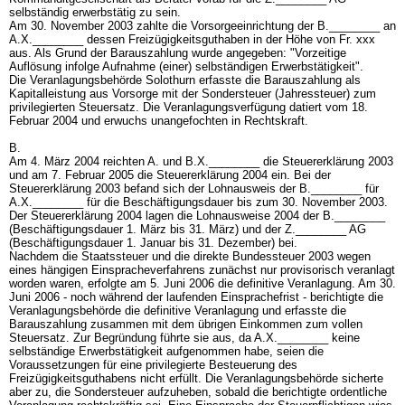
selbständig erwerbstätig zu sein.
Am 30. November 2003 zahlte die Vorsorgeeinrichtung der B.________ an
A.X.________ dessen Freizügigkeitsguthaben in der Höhe von Fr. xxx
aus. Als Grund der Barauszahlung wurde angegeben: "Vorzeitige
Auflösung infolge Aufnahme (einer) selbständigen Erwerbstätigkeit".
Die Veranlagungsbehörde Solothurn erfasste die Barauszahlung als
Kapitalleistung aus Vorsorge mit der Sondersteuer (Jahressteuer) zum
privilegierten Steuersatz. Die Veranlagungsverfügung datiert vom 18.
Februar 2004 und erwuchs unangefochten in Rechtskraft.
B.
Am 4. März 2004 reichten A. und B.X.________ die Steuererklärung 2003
und am 7. Februar 2005 die Steuererklärung 2004 ein. Bei der
Steuererklärung 2003 befand sich der Lohnausweis der B.________ für
A.X.________ für die Beschäftigungsdauer bis zum 30. November 2003.
Der Steuererklärung 2004 lagen die Lohnausweise 2004 der B.________
(Beschäftigungsdauer 1. März bis 31. März) und der Z.________ AG
(Beschäftigungsdauer 1. Januar bis 31. Dezember) bei.
Nachdem die Staatssteuer und die direkte Bundessteuer 2003 wegen
eines hängigen Einspracheverfahrens zunächst nur provisorisch veranlagt
worden waren, erfolgte am 5. Juni 2006 die definitive Veranlagung. Am 30.
Juni 2006 - noch während der laufenden Einsprachefrist - berichtigte die
Veranlagungsbehörde die definitive Veranlagung und erfasste die
Barauszahlung zusammen mit dem übrigen Einkommen zum vollen
Steuersatz. Zur Begründung führte sie aus, da A.X.________ keine
selbständige Erwerbstätigkeit aufgenommen habe, seien die
Voraussetzungen für eine privilegierte Besteuerung des
Freizügigkeitsguthabens nicht erfüllt. Die Veranlagungsbehörde sicherte
aber zu, die Sondersteuer aufzuheben, sobald die berichtigte ordentliche