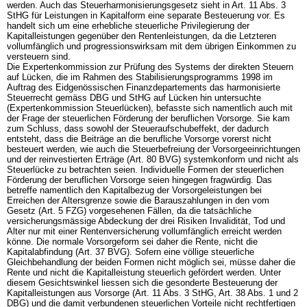
werden. Auch das Steuerharmonisierungsgesetz sieht in
Art. 11 Abs. 3
StHG
für Leistungen in Kapitalform eine separate Besteuerung vor. Es
handelt sich um eine erhebliche steuerliche Privilegierung der
Kapitalleistungen gegenüber den Rentenleistungen, da die Letzteren
vollumfänglich und progressionswirksam mit dem übrigen Einkommen zu
versteuern sind.
Die Expertenkommission zur Prüfung des Systems der direkten Steuern
auf Lücken, die im Rahmen des Stabilisierungsprogramms 1998 im
Auftrag des Eidgenössischen Finanzdepartements das harmonisierte
Steuerrecht gemäss DBG und StHG auf Lücken hin untersuchte
(Expertenkommission Steuerlücken), befasste sich namentlich auch mit
der Frage der steuerlichen Förderung der beruflichen Vorsorge. Sie kam
zum Schluss, dass sowohl der Steueraufschubeffekt, der dadurch
entsteht, dass die Beiträge an die berufliche Vorsorge vorerst nicht
besteuert werden, wie auch die Steuerbefreiung der Vorsorgeeinrichtungen
und der reinvestierten Erträge (
Art. 80 BVG
) systemkonform und nicht als
Steuerlücke zu betrachten seien. Individuelle Formen der steuerlichen
Förderung der beruflichen Vorsorge seien hingegen fragwürdig. Das
betreffe namentlich den Kapitalbezug der Vorsorgeleistungen bei
Erreichen der Altersgrenze sowie die Barauszahlungen in den vom
Gesetz (
Art. 5 FZG
) vorgesehenen Fällen, da die tatsächliche
versicherungsmässige Abdeckung der drei Risiken Invalidität, Tod und
Alter nur mit einer Rentenversicherung vollumfänglich erreicht werden
könne. Die normale Vorsorgeform sei daher die Rente, nicht die
Kapitalabfindung (
Art. 37 BVG
). Sofern eine völlige steuerliche
Gleichbehandlung der beiden Formen nicht möglich sei, müsse daher die
Rente und nicht die Kapitalleistung steuerlich gefördert werden. Unter
diesem Gesichtswinkel liessen sich die gesonderte Besteuerung der
Kapitalleistungen aus Vorsorge (
Art. 11 Abs. 3 StHG
,
Art. 38 Abs. 1 und 2
DBG
) und die damit verbundenen steuerlichen Vorteile nicht rechtfertigen