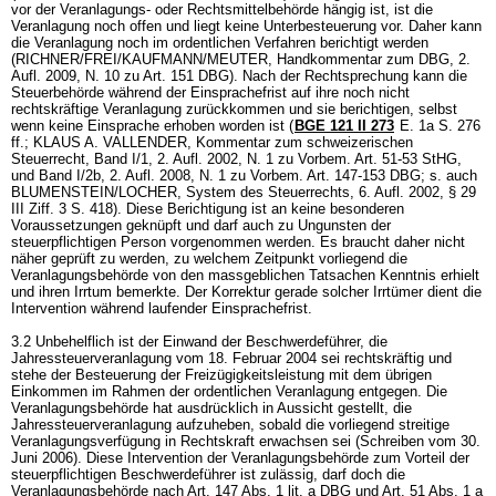
vor der Veranlagungs- oder Rechtsmittelbehörde hängig ist, ist die
Veranlagung noch offen und liegt keine Unterbesteuerung vor. Daher kann
die Veranlagung noch im ordentlichen Verfahren berichtigt werden
(RICHNER/FREI/KAUFMANN/MEUTER, Handkommentar zum DBG, 2.
Aufl. 2009, N. 10 zu
Art. 151 DBG
). Nach der Rechtsprechung kann die
Steuerbehörde während der Einsprachefrist auf ihre noch nicht
rechtskräftige Veranlagung zurückkommen und sie berichtigen, selbst
wenn keine Einsprache erhoben worden ist (
BGE 121 II 273
E. 1a S. 276
ff.; KLAUS A. VALLENDER, Kommentar zum schweizerischen
Steuerrecht, Band I/1, 2. Aufl. 2002, N. 1 zu Vorbem.
Art. 51-53 StHG
,
und Band I/2b, 2. Aufl. 2008, N. 1 zu Vorbem.
Art. 147-153 DBG
; s. auch
BLUMENSTEIN/LOCHER, System des Steuerrechts, 6. Aufl. 2002, § 29
III Ziff. 3 S. 418). Diese Berichtigung ist an keine besonderen
Voraussetzungen geknüpft und darf auch zu Ungunsten der
steuerpflichtigen Person vorgenommen werden. Es braucht daher nicht
näher geprüft zu werden, zu welchem Zeitpunkt vorliegend die
Veranlagungsbehörde von den massgeblichen Tatsachen Kenntnis erhielt
und ihren Irrtum bemerkte. Der Korrektur gerade solcher Irrtümer dient die
Intervention während laufender Einsprachefrist.
3.2 Unbehelflich ist der Einwand der Beschwerdeführer, die
Jahressteuerveranlagung vom 18. Februar 2004 sei rechtskräftig und
stehe der Besteuerung der Freizügigkeitsleistung mit dem übrigen
Einkommen im Rahmen der ordentlichen Veranlagung entgegen. Die
Veranlagungsbehörde hat ausdrücklich in Aussicht gestellt, die
Jahressteuerveranlagung aufzuheben, sobald die vorliegend streitige
Veranlagungsverfügung in Rechtskraft erwachsen sei (Schreiben vom 30.
Juni 2006). Diese Intervention der Veranlagungsbehörde zum Vorteil der
steuerpflichtigen Beschwerdeführer ist zulässig, darf doch die
Veranlagungsbehörde nach
Art. 147 Abs. 1 lit. a DBG
und
Art. 51 Abs. 1 a