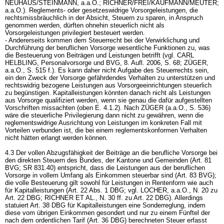
NEUHAUS/STEINMANN, a.a.O.; RICHNER/FREI/KAUFMANN/MEUTER;
a.a.O.). Reglements- oder gesetzeswidrige Vorsorgeleistungen, die
rechtsmissbräuchlich in der Absicht, Steuern zu sparen, in Anspruch
genommen werden, dürften ohnehin steuerlich nicht als
Vorsorgeleistungen privilegiert besteuert werden.
- Andererseits kommen dem Steuerrecht bei der Verwirklichung und
Durchführung der beruflichen Vorsorge wesentliche Funktionen zu, was
die Besteuerung von Beiträgen und Leistungen betrifft (vgl. CARL
HELBLING, Personalvorsorge und BVG, 8. Aufl. 2006, S. 68; ZÜGER,
a.a.O., S. 515 f.). Es kann daher nicht Aufgabe des Steuerrechts sein,
ein den Zweck der Vorsorge gefährdendes Verhalten zu unterstützen und
rechtswidrig bezogene Leistungen aus Vorsorgeeinrichtungen steuerlich
zu begünstigen. Kapitalleistungen könnten danach nicht als Leistungen
aus Vorsorge qualifiziert werden, wenn sie genau die dafür aufgestellten
Vorschriften missachten (oben E. 4.1.2). Nach ZÜGER (a.a.O., S. 536)
wäre die steuerliche Privilegierung dann nicht zu gewähren, wenn die
reglementswidrige Ausrichtung von Leistungen im konkreten Fall mit
Vorteilen verbunden ist, die bei einem reglementskonformen Verhalten
nicht hätten erlangt werden können.
4.3 Der vollen Abzugsfähigkeit der Beiträge an die berufliche Vorsorge bei
den direkten Steuern des Bundes, der Kantone und Gemeinden (
Art. 81
BVG
; SR 831.40) entspricht, dass die Leistungen aus der beruflichen
Vorsorge in vollem Umfang als Einkommen steuerbar sind (
Art. 83 BVG
);
die volle Besteuerung gilt sowohl für Leistungen in Rentenform wie auch
für Kapitalleistungen (
Art. 22 Abs. 1 DBG
; vgl. LOCHER, a.a.O., N. 20 zu
Art. 22 DBG
; RICHNER ET AL., N. 30 ff. zu
Art. 22 DBG
). Allerdings
statuiert
Art. 38 DBG
für Kapitalleistungen eine Sonderreglung, indem
diese vom übrigen Einkommen gesondert und nur zu einem Fünftel der
nach dem ordentlichen Tarif (
Art. 36 DBG
) berechneten Steuer erfasst