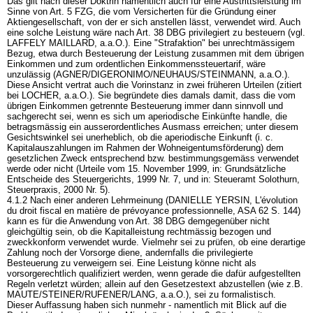
Das gilt nach dieser Doktrin namentlich auch für eine Austrittsleistung im
Sinne von
Art. 5 FZG
, die vom Versicherten für die Gründung einer
Aktiengesellschaft, von der er sich anstellen lässt, verwendet wird. Auch
eine solche Leistung wäre nach
Art. 38 DBG
privilegiert zu besteuern (vgl.
LAFFELY MAILLARD, a.a.O.). Eine "Strafaktion" bei unrechtmässigem
Bezug, etwa durch Besteuerung der Leistung zusammen mit dem übrigen
Einkommen und zum ordentlichen Einkommenssteuertarif, wäre
unzulässig (AGNER/DIGERONIMO/NEUHAUS/STEINMANN, a.a.O.).
Diese Ansicht vertrat auch die Vorinstanz in zwei früheren Urteilen (zitiert
bei LOCHER, a.a.O.). Sie begründete dies damals damit, dass die vom
übrigen Einkommen getrennte Besteuerung immer dann sinnvoll und
sachgerecht sei, wenn es sich um aperiodische Einkünfte handle, die
betragsmässig ein ausserordentliches Ausmass erreichen; unter diesem
Gesichtswinkel sei unerheblich, ob die aperiodische Einkunft (i. c.
Kapitalauszahlungen im Rahmen der Wohneigentumsförderung) dem
gesetzlichen Zweck entsprechend bzw. bestimmungsgemäss verwendet
werde oder nicht (Urteile vom 15. November 1999, in: Grundsätzliche
Entscheide des Steuergerichts, 1999 Nr. 7, und in: Steueramt Solothurn,
Steuerpraxis, 2000 Nr. 5).
4.1.2 Nach einer anderen Lehrmeinung (DANIELLE YERSIN, L'évolution
du droit fiscal en matière de prévoyance professionnelle, ASA 62 S. 144)
kann es für die Anwendung von
Art. 38 DBG
demgegenüber nicht
gleichgültig sein, ob die Kapitalleistung rechtmässig bezogen und
zweckkonform verwendet wurde. Vielmehr sei zu prüfen, ob eine derartige
Zahlung noch der Vorsorge diene, andernfalls die privilegierte
Besteuerung zu verweigern sei. Eine Leistung könne nicht als
vorsorgerechtlich qualifiziert werden, wenn gerade die dafür aufgestellten
Regeln verletzt würden; allein auf den Gesetzestext abzustellen (wie z.B.
MAUTE/STEINER/RUFENER/LANG, a.a.O.), sei zu formalistisch.
Dieser Auffassung haben sich nunmehr - namentlich mit Blick auf die