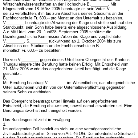
Wirtschaftswissenschaften an der Hochschule B.________. Mit
Klageschrift vom 18. März 2005 beantragte er, sein Vater, V.________,
sei zu verpflichten, ihm bis zum Abschluss seines Studiums an der
Fachhochschule Fr. 600.-- pro Monat an den Unterhalt zu bezahlen.
V.________ beantragte die Abweisung der Klage und stellte sich auf den
Standpunkt, sein Sohn habe bereits eine abgeschlossene Ausbildung.
A.c Mit Urteil vom 20. Juni/28. September 2005 schützte die
Bezirksgerichtliche Kommission Arbon die Klage und verpflichtete
V.________, S.________ rückwirkend ab 1. Oktober 2004 bis zum
Abschluss des Studiums an der Fachhochschule in B.________
monatlich Fr. 600.-- zu bezahlen.
Die von V.________ gegen dieses Urteil beim Obergericht des Kantons
Thurgau eingereichte Berufung hatte keinen Erfolg. Mit Entscheid vom
21. März 2006 wurde das angefochtene Urteil bestätigt und die Klage
geschützt.
B.
Mit Berufung beantragt V.________ im Wesentlichen, das obergerichtliche
Urteil aufzuheben und ihn von der Unterhaltsverpflichtung gegenüber
seinem Sohn zu entbinden.
Das Obergericht beantragt unter Hinweis auf den angefochtenen
Entscheid, die Berufung abzuweisen, soweit darauf einzutreten sei. Eine
Berufungsantwort ist nicht eingeholt worden.
Das Bundesgericht zieht in Erwägung:
1.
Im vorliegenden Fall handelt es sich um eine vermögensrechtliche
Zivilrechtsstreitigkeit im Sinne von
Art. 46 OG
. Der erforderliche Streitwert