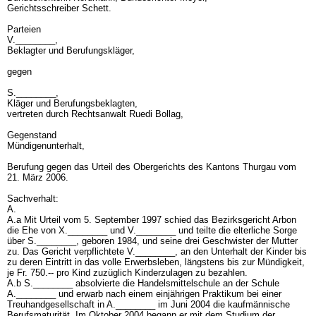
Gerichtsschreiber Schett.
Parteien
V.________,
Beklagter und Berufungskläger,
gegen
S.________,
Kläger und Berufungsbeklagten,
vertreten durch Rechtsanwalt Ruedi Bollag,
Gegenstand
Mündigenunterhalt,
Berufung gegen das Urteil des Obergerichts des Kantons Thurgau vom
21. März 2006.
Sachverhalt:
A.
A.a Mit Urteil vom 5. September 1997 schied das Bezirksgericht Arbon
die Ehe von X.________ und V.________ und teilte die elterliche Sorge
über S.________, geboren 1984, und seine drei Geschwister der Mutter
zu. Das Gericht verpflichtete V.________, an den Unterhalt der Kinder bis
zu deren Eintritt in das volle Erwerbsleben, längstens bis zur Mündigkeit,
je Fr. 750.-- pro Kind zuzüglich Kinderzulagen zu bezahlen.
A.b S.________ absolvierte die Handelsmittelschule an der Schule
A.________ und erwarb nach einem einjährigen Praktikum bei einer
Treuhandgesellschaft in A.________ im Juni 2004 die kaufmännische
Berufsmaturität. Im Oktober 2004 begann er mit dem Studium der