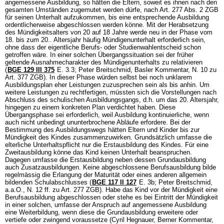
angemessene Ausbildung, so hätten die Eltern, soweit es ihnen nach den
gesamten Umständen zugemutet werden dürfe, nach
Art. 277 Abs. 2 ZGB
für seinen Unterhalt aufzukommen, bis eine entsprechende Ausbildung
ordentlicherweise abgeschlossen werden könne. Mit der Herabsetzung
des Mündigkeitsalters von 20 auf 18 Jahre werde neu in der Phase vom
18. bis zum 20.. Altersjahr häufig Mündigenunterhalt erforderlich sein,
ohne dass der eigentliche Berufs- oder Studienwahlentscheid schon
getroffen wäre. In einer solchen Übergangssituation sei der früher
geltende Ausnahmecharakter des Mündigenunterhalts zu relativieren
(
BGE 129 III 375
E. 3.3; Peter Breitschmid, Basler Kommentar, N. 10 zu
Art. 377 ZGB
). In dieser Phase würden selbst bei noch unklarem
Ausbildungsplan eher Leistungen zuzusprechen sein als bis anhin. Um
weitere Leistungen zu rechtfertigen, müssten sich die Vorstellungen nach
Abschluss des schulischen Ausbildungsgangs, d.h. um das 20. Altersjahr,
hingegen zu einem konkreten Plan verdichtet haben. Diese
Übergangsphase sei erforderlich, weil Ausbildung kontinuierliche, wenn
auch nicht unbedingt ununterbrochene Abläufe erfordere. Bei der
Bestimmung des Ausbildungswegs hätten Eltern und Kinder bis zur
Mündigkeit des Kindes zusammenzuwirken. Grundsätzlich umfasse die
elterliche Unterhaltspflicht nur die Erstausbildung des Kindes. Für eine
Zweitausbildung könne das Kind keinen Unterhalt beanspruchen.
Dagegen umfasse die Erstausbildung neben dessen Grundausbildung
auch Zusatzausbildungen. Keine abgeschlossene Berufsausbildung bilde
regelmässig die Erlangung der Maturität oder eines anderen allgemein
bildenden Schulabschlusses (
BGE 117 II 127
E. 3b; Peter Breitschmid,
a.a.O., N. 12 ff. zu
Art. 277 ZGB
). Habe das Kind vor der Mündigkeit eine
Berufsausbildung abgeschlossen oder stehe es bei Eintritt der Mündigkeit
in einer solchen, umfasse der Anspruch auf angemessene Ausbildung
eine Weiterbildung, wenn diese die Grundausbildung erweitere oder
vertiefe oder zwingend voraussetze (Cyril Hegnauer, Berner Kommentar,