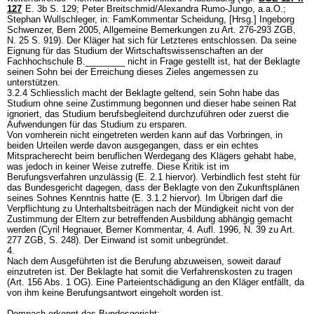
127
E. 3b S. 129; Peter Breitschmid/Alexandra Rumo-Jungo, a.a.O.;
Stephan Wullschleger, in: FamKommentar Scheidung, [Hrsg.] Ingeborg
Schwenzer, Bern 2005, Allgemeine Bemerkungen zu
Art. 276-293 ZGB
,
N. 25 S. 919). Der Kläger hat sich für Letzteres entschlossen. Da seine
Eignung für das Studium der Wirtschaftswissenschaften an der
Fachhochschule B.________ nicht in Frage gestellt ist, hat der Beklagte
seinen Sohn bei der Erreichung dieses Zieles angemessen zu
unterstützen.
3.2.4 Schliesslich macht der Beklagte geltend, sein Sohn habe das
Studium ohne seine Zustimmung begonnen und dieser habe seinen Rat
ignoriert, das Studium berufsbegleitend durchzuführen oder zuerst die
Aufwendungen für das Studium zu ersparen.
Von vornherein nicht eingetreten werden kann auf das Vorbringen, in
beiden Urteilen werde davon ausgegangen, dass er ein echtes
Mitspracherecht beim beruflichen Werdegang des Klägers gehabt habe,
was jedoch in keiner Weise zutreffe. Diese Kritik ist im
Berufungsverfahren unzulässig (E. 2.1 hiervor). Verbindlich fest steht für
das Bundesgericht dagegen, dass der Beklagte von den Zukunftsplänen
seines Sohnes Kenntnis hatte (E. 3.1.2 hiervor). Im Übrigen darf die
Verpflichtung zu Unterhaltsbeiträgen nach der Mündigkeit nicht von der
Zustimmung der Eltern zur betreffenden Ausbildung abhängig gemacht
werden (Cyril Hegnauer, Berner Kommentar, 4. Aufl. 1996, N. 39 zu
Art.
277 ZGB
, S. 248). Der Einwand ist somit unbegründet.
4.
Nach dem Ausgeführten ist die Berufung abzuweisen, soweit darauf
einzutreten ist. Der Beklagte hat somit die Verfahrenskosten zu tragen
(
Art. 156 Abs. 1 OG
). Eine Parteientschädigung an den Kläger entfällt, da
von ihm keine Berufungsantwort eingeholt worden ist.
Demnach erkennt das Bundesgericht: