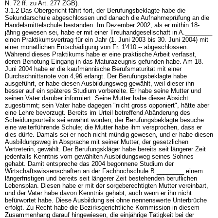
N. 72 ff. zu
Art. 277 ZGB
).
3.1.2 Das Obergericht fährt fort, der Berufungsbeklagte habe die
Sekundarschule abgeschlossen und danach die Aufnahmeprüfung an die
Handelsmittelschule bestanden. Im Dezember 2002, als er mithin 18-
jährig gewesen sei, habe er mit einer Treuhandgesellschaft in A.________
einen Praktikumsvertrag für ein Jahr (1. Juni 2003 bis 30. Juni 2004) mit
einer monatlichen Entschädigung von Fr. 1'410.-- abgeschlossen.
Während dieses Praktikums habe er eine praktische Arbeit verfasst,
deren Benotung Eingang in das Maturazeugnis gefunden habe. Am 18.
Juni 2004 habe er die kaufmännische Berufsmaturität mit einer
Durchschnittsnote von 4,96 erlangt. Der Berufungsbeklagte habe
ausgeführt, er habe diesen Ausbildungsweg gewählt, weil dieser ihn
besser auf ein späteres Studium vorbereite. Er habe seine Mutter und
seinen Vater darüber informiert. Seine Mutter habe dieser Absicht
zugestimmt; sein Vater habe dagegen "nicht gross opponiert", hätte aber
eine Lehre bevorzugt. Bereits im Urteil betreffend Abänderung des
Scheidungsurteils sei erwähnt worden, der Berufungsbeklagte besuche
eine weiterführende Schule; die Mutter habe ihm versprochen, dass er
dies dürfe. Damals sei er noch nicht mündig gewesen, und er habe diesen
Ausbildungsweg in Absprache mit seiner Mutter, der gesetzlichen
Vertreterin, gewählt. Der Berufungskläger habe bereits seit längerer Zeit
jedenfalls Kenntnis vom gewählten Ausbildungsweg seines Sohnes
gehabt. Damit entspreche das 2004 begonnene Studium der
Wirtschaftswissenschaften an der Fachhochschule B.________ einem
längerfristigen und bereits seit längerer Zeit bestehenden beruflichen
Lebensplan. Diesen habe er mit der sorgeberechtigten Mutter vereinbart,
und der Vater habe davon Kenntnis gehabt, auch wenn er ihn nicht
befürwortet habe. Diese Ausbildung sei ohne nennenswerte Unterbrüche
erfolgt. Zu Recht habe die Bezirksgerichtliche Kommission in diesem
Zusammenhang darauf hingewiesen, die einjährige Tätigkeit bei der