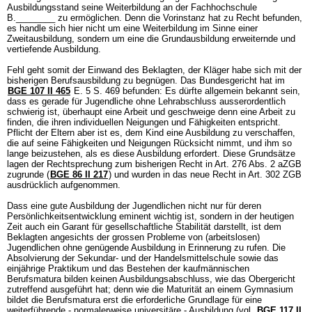
Ausbildungsstand seine Weiterbildung an der Fachhochschule
B.________ zu ermöglichen. Denn die Vorinstanz hat zu Recht befunden,
es handle sich hier nicht um eine Weiterbildung im Sinne einer
Zweitausbildung, sondern um eine die Grundausbildung erweiternde und
vertiefende Ausbildung.
Fehl geht somit der Einwand des Beklagten, der Kläger habe sich mit der
bisherigen Berufsausbildung zu begnügen. Das Bundesgericht hat im
BGE 107 II 465
E. 5 S. 469 befunden: Es dürfte allgemein bekannt sein,
dass es gerade für Jugendliche ohne Lehrabschluss ausserordentlich
schwierig ist, überhaupt eine Arbeit und geschweige denn eine Arbeit zu
finden, die ihren individuellen Neigungen und Fähigkeiten entspricht.
Pflicht der Eltern aber ist es, dem Kind eine Ausbildung zu verschaffen,
die auf seine Fähigkeiten und Neigungen Rücksicht nimmt, und ihm so
lange beizustehen, als es diese Ausbildung erfordert. Diese Grundsätze
lagen der Rechtsprechung zum bisherigen Recht in Art. 276 Abs. 2 aZGB
zugrunde (
BGE 86 II 217
) und wurden in das neue Recht in
Art. 302 ZGB
ausdrücklich aufgenommen.
Dass eine gute Ausbildung der Jugendlichen nicht nur für deren
Persönlichkeitsentwicklung eminent wichtig ist, sondern in der heutigen
Zeit auch ein Garant für gesellschaftliche Stabilität darstellt, ist dem
Beklagten angesichts der grossen Probleme von (arbeitslosen)
Jugendlichen ohne genügende Ausbildung in Erinnerung zu rufen. Die
Absolvierung der Sekundar- und der Handelsmittelschule sowie das
einjährige Praktikum und das Bestehen der kaufmännischen
Berufsmatura bilden keinen Ausbildungsabschluss, wie das Obergericht
zutreffend ausgeführt hat; denn wie die Maturität an einem Gymnasium
bildet die Berufsmatura erst die erforderliche Grundlage für eine
weiterführende - normalerweise universitäre - Ausbildung (vgl.
BGE 117 II