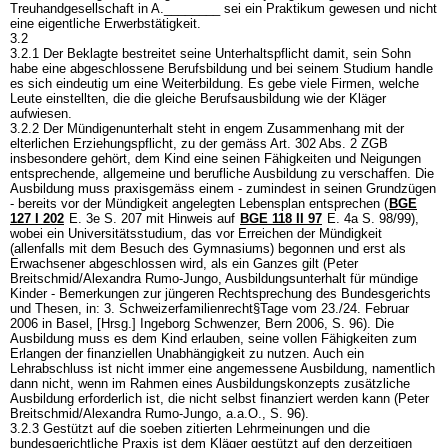
Treuhandgesellschaft in A.________ sei ein Praktikum gewesen und nicht
eine eigentliche Erwerbstätigkeit.
3.2
3.2.1 Der Beklagte bestreitet seine Unterhaltspflicht damit, sein Sohn
habe eine abgeschlossene Berufsbildung und bei seinem Studium handle
es sich eindeutig um eine Weiterbildung. Es gebe viele Firmen, welche
Leute einstellten, die die gleiche Berufsausbildung wie der Kläger
aufwiesen.
3.2.2 Der Mündigenunterhalt steht in engem Zusammenhang mit der
elterlichen Erziehungspflicht, zu der gemäss
Art. 302 Abs. 2 ZGB
insbesondere gehört, dem Kind eine seinen Fähigkeiten und Neigungen
entsprechende, allgemeine und berufliche Ausbildung zu verschaffen. Die
Ausbildung muss praxisgemäss einem - zumindest in seinen Grundzügen
- bereits vor der Mündigkeit angelegten Lebensplan entsprechen (
BGE
127 I 202
E. 3e S. 207 mit Hinweis auf
BGE 118 II 97
E. 4a S. 98/99),
wobei ein Universitätsstudium, das vor Erreichen der Mündigkeit
(allenfalls mit dem Besuch des Gymnasiums) begonnen und erst als
Erwachsener abgeschlossen wird, als ein Ganzes gilt (Peter
Breitschmid/Alexandra Rumo-Jungo, Ausbildungsunterhalt für mündige
Kinder - Bemerkungen zur jüngeren Rechtsprechung des Bundesgerichts
und Thesen, in: 3. Schweizerfamilienrecht§Tage vom 23./24. Februar
2006 in Basel, [Hrsg.] Ingeborg Schwenzer, Bern 2006, S. 96). Die
Ausbildung muss es dem Kind erlauben, seine vollen Fähigkeiten zum
Erlangen der finanziellen Unabhängigkeit zu nutzen. Auch ein
Lehrabschluss ist nicht immer eine angemessene Ausbildung, namentlich
dann nicht, wenn im Rahmen eines Ausbildungskonzepts zusätzliche
Ausbildung erforderlich ist, die nicht selbst finanziert werden kann (Peter
Breitschmid/Alexandra Rumo-Jungo, a.a.O., S. 96).
3.2.3 Gestützt auf die soeben zitierten Lehrmeinungen und die
bundesgerichtliche Praxis ist dem Kläger gestützt auf den derzeitigen