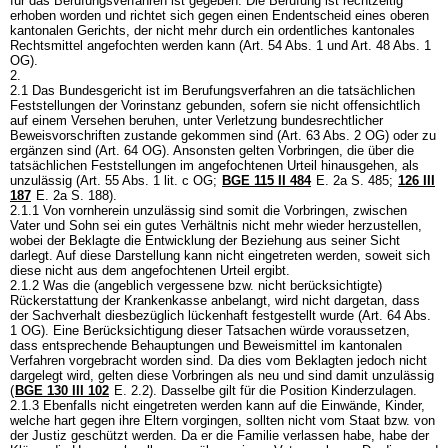
für das Berufungsverfahren ist gegeben. Die Berufung ist rechtzeitig
erhoben worden und richtet sich gegen einen Endentscheid eines oberen
kantonalen Gerichts, der nicht mehr durch ein ordentliches kantonales
Rechtsmittel angefochten werden kann (
Art. 54 Abs. 1 und
Art. 48 Abs. 1
OG
).
2.
2.1 Das Bundesgericht ist im Berufungsverfahren an die tatsächlichen
Feststellungen der Vorinstanz gebunden, sofern sie nicht offensichtlich
auf einem Versehen beruhen, unter Verletzung bundesrechtlicher
Beweisvorschriften zustande gekommen sind (
Art. 63 Abs. 2 OG
) oder zu
ergänzen sind (
Art. 64 OG
). Ansonsten gelten Vorbringen, die über die
tatsächlichen Feststellungen im angefochtenen Urteil hinausgehen, als
unzulässig (
Art. 55 Abs. 1 lit. c OG
;
BGE 115 II 484
E. 2a S. 485;
126 III
187
E. 2a S. 188).
2.1.1 Von vornherein unzulässig sind somit die Vorbringen, zwischen
Vater und Sohn sei ein gutes Verhältnis nicht mehr wieder herzustellen,
wobei der Beklagte die Entwicklung der Beziehung aus seiner Sicht
darlegt. Auf diese Darstellung kann nicht eingetreten werden, soweit sich
diese nicht aus dem angefochtenen Urteil ergibt.
2.1.2 Was die (angeblich vergessene bzw. nicht berücksichtigte)
Rückerstattung der Krankenkasse anbelangt, wird nicht dargetan, dass
der Sachverhalt diesbezüglich lückenhaft festgestellt wurde (
Art. 64 Abs.
1 OG
). Eine Berücksichtigung dieser Tatsachen würde voraussetzen,
dass entsprechende Behauptungen und Beweismittel im kantonalen
Verfahren vorgebracht worden sind. Da dies vom Beklagten jedoch nicht
dargelegt wird, gelten diese Vorbringen als neu und sind damit unzulässig
(
BGE 130 III 102
E. 2.2). Dasselbe gilt für die Position Kinderzulagen.
2.1.3 Ebenfalls nicht eingetreten werden kann auf die Einwände, Kinder,
welche hart gegen ihre Eltern vorgingen, sollten nicht vom Staat bzw. von
der Justiz geschützt werden. Da er die Familie verlassen habe, habe der