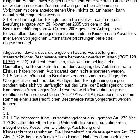
Kläger die Hemmschwelle gegenüber seinem Vater verloren. Da diese und
die weiteren in diesem Zusammenhang gemachten allgemeinen
Vorbringen mit dem angefochtenen Urteil nichts zu tun haben, kann
darauf nicht eingetreten werden.
2.1.4 Sodann rügt der Beklagte, es treffe nicht zu, dass er in der
Berufungseingabe vom 29. November 2005 von dem in der
Berufungserklärung vom 4. Oktober 2005 gestellten Antrag, es sei
festzustellen, dass er gegenüber seinen anderen Kindern nach Abschluss
ihrer Lehre von jeglichen Unterhaltsverpflichtungen befreit sei,
abgewichen sei.
Abgesehen davon, dass die angeblich falsche Feststellung mit
staatsrechtlicher Beschwerde hätte bemängelt werden müssen (
BGE 129
III 750
E. 2.2), ist nicht ersichtlich, inwieweit die beklagtische
Darstellung, sollte sie zutreffen, auf den Ausgang des Verfahrens hätte
Einfluss haben können. Auch darauf kann nicht eingetreten werden.
2.1.5 Nicht zu hören ist im Berufungsverfahren zudem die Rüge, das
Obergericht sei nicht auf das Plädoyer des Beklagten eingegangen,
sondern habe sich vollumfänglich auf das Urteil der Bezirksgerichtlichen
Kommission Arbon abgestützt. Dieser Vorwurf könnte die Frage des
rechtlichen Gehörs beschlagen (
Art. 29 Abs. 2 BV
), was ebenfalls nur im
Rahmen einer staatsrechtlichen Beschwerde hätte vorgebracht werden
können.
3.
3.1
3.1.1 Die Vorinstanz führt - zusammengefasst aus - gemäss
Art. 276 Abs.
1 ZGB
hätten die Eltern für den Unterhalt des Kindes aufzukommen,
inbegriffen die Kosten von Erziehung, Ausbildung und
Kindesschutzmassnahmen. Die Unterhaltspflicht dauere gemäss
Art. 277
Abs. 1 ZGB
bis zur Mündigkeit des Kindes. Habe es dann noch keine