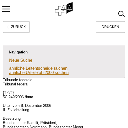
ZURÜCK
DRUCKEN
Français
Italiano
Navigation
Neue Suche
ähnliche Leitentscheide suchen
ähnliche Urteile ab 2000 suchen
Tribunale federale
Tribunal federal
{T 0/2}
5C.249/2006 /bnm
Urteil vom 8. Dezember 2006
II. Zivilabteilung
Besetzung
Bundesrichter Raselli, Präsident,
Bundesrichterin Nordmann, Bundesrichter Meyer,