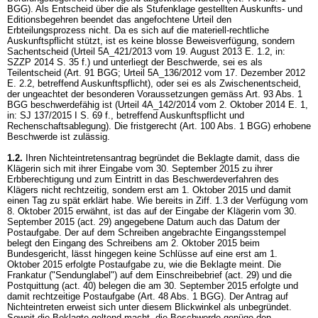
BGG
). Als Entscheid über die als Stufenklage gestellten Auskunfts- und
Editionsbegehren beendet das angefochtene Urteil den
Erbteilungsprozess nicht. Da es sich auf die materiell-rechtliche
Auskunftspflicht stützt, ist es keine blosse Beweisverfügung, sondern
Sachentscheid (Urteil 5A_421/2013 vom 19. August 2013 E. 1.2, in:
SZZP 2014 S. 35 f.) und unterliegt der Beschwerde, sei es als
Teilentscheid (
Art. 91 BGG
; Urteil 5A_136/2012 vom 17. Dezember 2012
E. 2.2, betreffend Auskunftspflicht), oder sei es als Zwischenentscheid,
der ungeachtet der besonderen Voraussetzungen gemäss
Art. 93 Abs. 1
BGG
beschwerdefähig ist (Urteil 4A_142/2014 vom 2. Oktober 2014 E. 1,
in: SJ 137/2015 I S. 69 f., betreffend Auskunftspflicht und
Rechenschaftsablegung). Die fristgerecht (
Art. 100 Abs. 1 BGG
) erhobene
Beschwerde ist zulässig.
1.2.
Ihren Nichteintretensantrag begründet die Beklagte damit, dass die
Klägerin sich mit ihrer Eingabe vom 30. September 2015 zu ihrer
Erbberechtigung und zum Eintritt in das Beschwerdeverfahren des
Klägers nicht rechtzeitig, sondern erst am 1. Oktober 2015 und damit
einen Tag zu spät erklärt habe. Wie bereits in Ziff. 1.3 der Verfügung vom
8. Oktober 2015 erwähnt, ist das auf der Eingabe der Klägerin vom 30.
September 2015 (act. 29) angegebene Datum auch das Datum der
Postaufgabe. Der auf dem Schreiben angebrachte Eingangsstempel
belegt den Eingang des Schreibens am 2. Oktober 2015 beim
Bundesgericht, lässt hingegen keine Schlüsse auf eine erst am 1.
Oktober 2015 erfolgte Postaufgabe zu, wie die Beklagte meint. Die
Frankatur ("Sendunglabel") auf dem Einschreibebrief (act. 29) und die
Postquittung (act. 40) belegen die am 30. September 2015 erfolgte und
damit rechtzeitige Postaufgabe (
Art. 48 Abs. 1 BGG
). Der Antrag auf
Nichteintreten erweist sich unter diesem Blickwinkel als unbegründet.
Soweit die Beklagte geltend macht, die Beschwerde genüge den