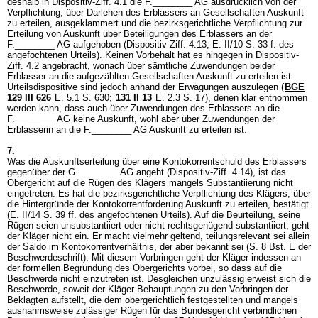
deshalb in Dispositiv-Ziff. 4.1 die F.________ AG ausdrücklich von der
Verpflichtung, über Darlehen des Erblassers an Gesellschaften Auskunft
zu erteilen, ausgeklammert und die bezirksgerichtliche Verpflichtung zur
Erteilung von Auskunft über Beteiligungen des Erblassers an der
F.________ AG aufgehoben (Dispositiv-Ziff. 4.13; E. II/10 S. 33 f. des
angefochtenen Urteils). Keinen Vorbehalt hat es hingegen in Dispositiv-
Ziff. 4.2 angebracht, wonach über sämtliche Zuwendungen beider
Erblasser an die aufgezählten Gesellschaften Auskunft zu erteilen ist.
Urteilsdispositive sind jedoch anhand der Erwägungen auszulegen (
BGE
129 III 626
E. 5.1 S. 630;
131 II 13
E. 2.3 S. 17), denen klar entnommen
werden kann, dass auch über Zuwendungen des Erblassers an die
F.________ AG keine Auskunft, wohl aber über Zuwendungen der
Erblasserin an die F.________ AG Auskunft zu erteilen ist.
7.
Was die Auskunftserteilung über eine Kontokorrentschuld des Erblassers
gegenüber der G.________ AG angeht (Dispositiv-Ziff. 4.14), ist das
Obergericht auf die Rügen des Klägers mangels Substantiierung nicht
eingetreten. Es hat die bezirksgerichtliche Verpflichtung des Klägers, über
die Hintergründe der Kontokorrentforderung Auskunft zu erteilen, bestätigt
(E. II/14 S. 39 ff. des angefochtenen Urteils). Auf die Beurteilung, seine
Rügen seien unsubstantiiert oder nicht rechtsgenügend substantiiert, geht
der Kläger nicht ein. Er macht vielmehr geltend, teilungsrelevant sei allein
der Saldo im Kontokorrentverhältnis, der aber bekannt sei (S. 8 Bst. E der
Beschwerdeschrift). Mit diesem Vorbringen geht der Kläger indessen an
der formellen Begründung des Obergerichts vorbei, so dass auf die
Beschwerde nicht einzutreten ist. Desgleichen unzulässig erweist sich die
Beschwerde, soweit der Kläger Behauptungen zu den Vorbringen der
Beklagten aufstellt, die dem obergerichtlich festgestellten und mangels
ausnahmsweise zulässiger Rügen für das Bundesgericht verbindlichen