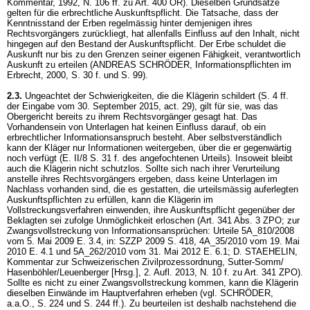
Kommentar, 1992, N. 106 ff. zu
Art. 400 OR
). Dieselben Grundsätze
gelten für die erbrechtliche Auskunftspflicht. Die Tatsache, dass der
Kenntnisstand der Erben regelmässig hinter demjenigen ihres
Rechtsvorgängers zurückliegt, hat allenfalls Einfluss auf den Inhalt, nicht
hingegen auf den Bestand der Auskunftspflicht. Der Erbe schuldet die
Auskunft nur bis zu den Grenzen seiner eigenen Fähigkeit, verantwortlich
Auskunft zu erteilen (ANDREAS SCHRÖDER, Informationspflichten im
Erbrecht, 2000, S. 30 f. und S. 99).
2.3.
Ungeachtet der Schwierigkeiten, die die Klägerin schildert (S. 4 ff.
der Eingabe vom 30. September 2015, act. 29), gilt für sie, was das
Obergericht bereits zu ihrem Rechtsvorgänger gesagt hat. Das
Vorhandensein von Unterlagen hat keinen Einfluss darauf, ob ein
erbrechtlicher Informationsanspruch besteht. Aber selbstverständlich
kann der Kläger nur Informationen weitergeben, über die er gegenwärtig
noch verfügt (E. II/8 S. 31 f. des angefochtenen Urteils). Insoweit bleibt
auch die Klägerin nicht schutzlos. Sollte sich nach ihrer Verurteilung
anstelle ihres Rechtsvorgängers ergeben, dass keine Unterlagen im
Nachlass vorhanden sind, die es gestatten, die urteilsmässig auferlegten
Auskunftspflichten zu erfüllen, kann die Klägerin im
Vollstreckungsverfahren einwenden, ihre Auskunftspflicht gegenüber der
Beklagten sei zufolge Unmöglichkeit erloschen (
Art. 341 Abs. 3 ZPO
; zur
Zwangsvollstreckung von Informationsansprüchen: Urteile 5A_810/2008
vom 5. Mai 2009 E. 3.4, in: SZZP 2009 S. 418, 4A_35/2010 vom 19. Mai
2010 E. 4.1 und 5A_262/2010 vom 31. Mai 2012 E. 6.1; D. STAEHELIN,
Kommentar zur Schweizerischen Zivilprozessordnung, Sutter-Somm/
Hasenböhler/Leuenberger [Hrsg.], 2. Aufl. 2013, N. 10 f. zu
Art. 341 ZPO
).
Sollte es nicht zu einer Zwangsvollstreckung kommen, kann die Klägerin
dieselben Einwände im Hauptverfahren erheben (vgl. SCHRÖDER,
a.a.O., S. 224 und S. 244 ff.). Zu beurteilen ist deshalb nachstehend die