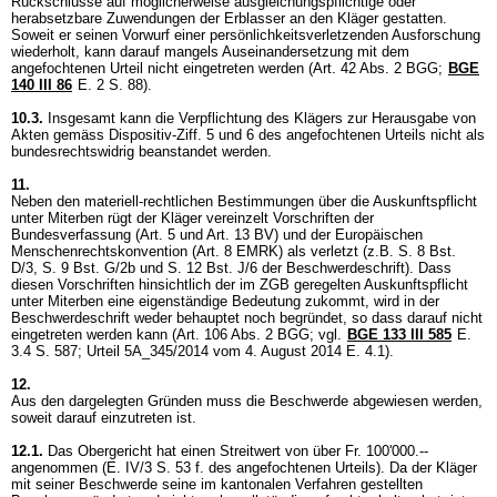
Rückschlüsse auf möglicherweise ausgleichungspflichtige oder
herabsetzbare Zuwendungen der Erblasser an den Kläger gestatten.
Soweit er seinen Vorwurf einer persönlichkeitsverletzenden Ausforschung
wiederholt, kann darauf mangels Auseinandersetzung mit dem
angefochtenen Urteil nicht eingetreten werden (
Art. 42 Abs. 2 BGG
;
BGE
140 III 86
E. 2 S. 88).
10.3.
Insgesamt kann die Verpflichtung des Klägers zur Herausgabe von
Akten gemäss Dispositiv-Ziff. 5 und 6 des angefochtenen Urteils nicht als
bundesrechtswidrig beanstandet werden.
11.
Neben den materiell-rechtlichen Bestimmungen über die Auskunftspflicht
unter Miterben rügt der Kläger vereinzelt Vorschriften der
Bundesverfassung (
Art. 5 und
Art. 13 BV
) und der Europäischen
Menschenrechtskonvention (
Art. 8 EMRK
) als verletzt (z.B. S. 8 Bst.
D/3, S. 9 Bst. G/2b und S. 12 Bst. J/6 der Beschwerdeschrift). Dass
diesen Vorschriften hinsichtlich der im ZGB geregelten Auskunftspflicht
unter Miterben eine eigenständige Bedeutung zukommt, wird in der
Beschwerdeschrift weder behauptet noch begründet, so dass darauf nicht
eingetreten werden kann (
Art. 106 Abs. 2 BGG
; vgl.
BGE 133 III 585
E.
3.4 S. 587; Urteil 5A_345/2014 vom 4. August 2014 E. 4.1).
12.
Aus den dargelegten Gründen muss die Beschwerde abgewiesen werden,
soweit darauf einzutreten ist.
12.1.
Das Obergericht hat einen Streitwert von über Fr. 100'000.--
angenommen (E. IV/3 S. 53 f. des angefochtenen Urteils). Da der Kläger
mit seiner Beschwerde seine im kantonalen Verfahren gestellten