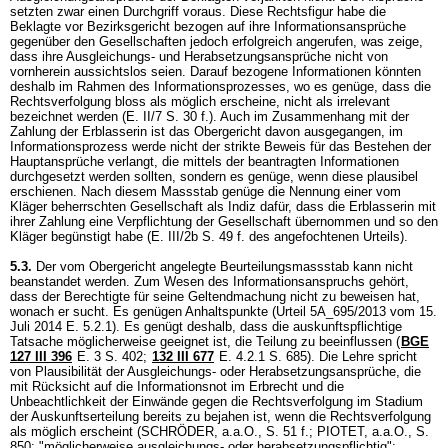
setzten zwar einen Durchgriff voraus. Diese Rechtsfigur habe die
Beklagte vor Bezirksgericht bezogen auf ihre Informationsansprüche
gegenüber den Gesellschaften jedoch erfolgreich angerufen, was zeige,
dass ihre Ausgleichungs- und Herabsetzungsansprüche nicht von
vornherein aussichtslos seien. Darauf bezogene Informationen könnten
deshalb im Rahmen des Informationsprozesses, wo es genüge, dass die
Rechtsverfolgung bloss als möglich erscheine, nicht als irrelevant
bezeichnet werden (E. II/7 S. 30 f.). Auch im Zusammenhang mit der
Zahlung der Erblasserin ist das Obergericht davon ausgegangen, im
Informationsprozess werde nicht der strikte Beweis für das Bestehen der
Hauptansprüche verlangt, die mittels der beantragten Informationen
durchgesetzt werden sollten, sondern es genüge, wenn diese plausibel
erschienen. Nach diesem Massstab genüge die Nennung einer vom
Kläger beherrschten Gesellschaft als Indiz dafür, dass die Erblasserin mit
ihrer Zahlung eine Verpflichtung der Gesellschaft übernommen und so den
Kläger begünstigt habe (E. III/2b S. 49 f. des angefochtenen Urteils).
5.3.
Der vom Obergericht angelegte Beurteilungsmassstab kann nicht
beanstandet werden. Zum Wesen des Informationsanspruchs gehört,
dass der Berechtigte für seine Geltendmachung nicht zu beweisen hat,
wonach er sucht. Es genügen Anhaltspunkte (Urteil 5A_695/2013 vom 15.
Juli 2014 E. 5.2.1). Es genügt deshalb, dass die auskunftspflichtige
Tatsache möglicherweise geeignet ist, die Teilung zu beeinflussen (
BGE
127 III 396
E. 3 S. 402;
132 III 677
E. 4.2.1 S. 685). Die Lehre spricht
von Plausibilität der Ausgleichungs- oder Herabsetzungsansprüche, die
mit Rücksicht auf die Informationsnot im Erbrecht und die
Unbeachtlichkeit der Einwände gegen die Rechtsverfolgung im Stadium
der Auskunftserteilung bereits zu bejahen ist, wenn die Rechtsverfolgung
als möglich erscheint (SCHRÖDER, a.a.O., S. 51 f.; PIOTET, a.a.O., S.
850: "möglicherweise ausgleichungs- oder herabsetzungspflichtig";