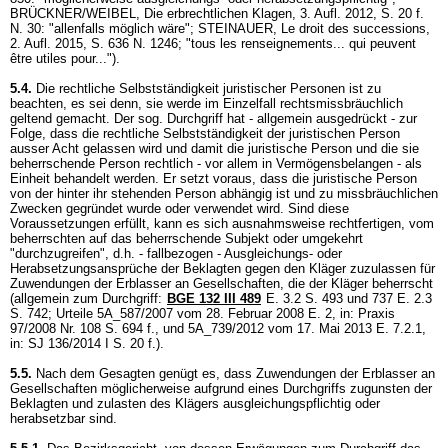
BRÜCKNER/WEIBEL, Die erbrechtlichen Klagen, 3. Aufl. 2012, S. 20 f.
N. 30: "allenfalls möglich wäre"; STEINAUER, Le droit des successions,
2. Aufl. 2015, S. 636 N. 1246; "tous les renseignements... qui peuvent
être utiles pour...").
5.4.
Die rechtliche Selbstständigkeit juristischer Personen ist zu
beachten, es sei denn, sie werde im Einzelfall rechtsmissbräuchlich
geltend gemacht. Der sog. Durchgriff hat - allgemein ausgedrückt - zur
Folge, dass die rechtliche Selbstständigkeit der juristischen Person
ausser Acht gelassen wird und damit die juristische Person und die sie
beherrschende Person rechtlich - vor allem in Vermögensbelangen - als
Einheit behandelt werden. Er setzt voraus, dass die juristische Person
von der hinter ihr stehenden Person abhängig ist und zu missbräuchlichen
Zwecken gegründet wurde oder verwendet wird. Sind diese
Voraussetzungen erfüllt, kann es sich ausnahmsweise rechtfertigen, vom
beherrschten auf das beherrschende Subjekt oder umgekehrt
"durchzugreifen", d.h. - fallbezogen - Ausgleichungs- oder
Herabsetzungsansprüche der Beklagten gegen den Kläger zuzulassen für
Zuwendungen der Erblasser an Gesellschaften, die der Kläger beherrscht
(allgemein zum Durchgriff:
BGE 132 III 489
E. 3.2 S. 493 und 737 E. 2.3
S. 742; Urteile 5A_587/2007 vom 28. Februar 2008 E. 2, in: Praxis
97/2008 Nr. 108 S. 694 f., und 5A_739/2012 vom 17. Mai 2013 E. 7.2.1,
in: SJ 136/2014 I S. 20 f.).
5.5.
Nach dem Gesagten genügt es, dass Zuwendungen der Erblasser an
Gesellschaften möglicherweise aufgrund eines Durchgriffs zugunsten der
Beklagten und zulasten des Klägers ausgleichungspflichtig oder
herabsetzbar sind.