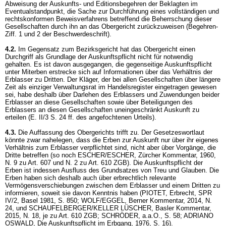
Abweisung der Auskunfts- und Editionsbegehren der Beklagten im
Eventualstandpunkt, die Sache zur Durchführung eines vollständigen und
rechtskonformen Beweisverfahrens betreffend die Beherrschung dieser
Gesellschaften durch ihn an das Obergericht zurückzuweisen (Begehren-
Ziff. 1 und 2 der Beschwerdeschrift).
4.2.
Im Gegensatz zum Bezirksgericht hat das Obergericht einen
Durchgriff als Grundlage der Auskunftspflicht nicht für notwendig
gehalten. Es ist davon ausgegangen, die gegenseitige Auskunftspflicht
unter Miterben erstrecke sich auf Informationen über das Verhältnis der
Erblasser zu Dritten. Der Kläger, der bei allen Gesellschaften über längere
Zeit als einziger Verwaltungsrat im Handelsregister eingetragen gewesen
sei, habe deshalb über Darlehen des Erblassers und Zuwendungen beider
Erblasser an diese Gesellschaften sowie über Beteiligungen des
Erblassers an diesen Gesellschaften uneingeschränkt Auskunft zu
erteilen (E. II/3 S. 24 ff. des angefochtenen Urteils).
4.3.
Die Auffassung des Obergerichts trifft zu. Der Gesetzeswortlaut
könnte zwar nahelegen, dass die Erben zur Auskunft nur über ihr eigenes
Verhältnis zum Erblasser verpflichtet sind, nicht aber über Vorgänge, die
Dritte betreffen (so noch ESCHER/ESCHER, Zürcher Kommentar, 1960,
N. 9 zu Art. 607 und N. 2 zu
Art. 610 ZGB
). Die Auskunftspflicht der
Erben ist indessen Ausfluss des Grundsatzes von Treu und Glauben. Die
Erben haben sich deshalb auch über erbrechtlich relevante
Vermögensverschiebungen zwischen dem Erblasser und einem Dritten zu
informieren, soweit sie davon Kenntnis haben (PIOTET, Erbrecht, SPR
IV/2, Basel 1981, S. 850; WOLF/EGGEL, Berner Kommentar, 2014, N.
24, und SCHAUFELBERGER/KELLER LÜSCHER, Basler Kommentar,
2015, N. 18, je zu
Art. 610 ZGB
; SCHRÖDER, a.a.O., S. 58; ADRIANO
OSWALD, Die Auskunftspflicht im Erbgang, 1976, S. 16).