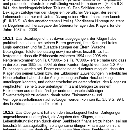
und personelle Infrastruktur vollständig verzichtet haben will (E. 3.5.6 S.
84 f. des bezirksgerichtlichen Teilurteils). Den Schilderungen der
Beklagten zufolge war der Kläger ein beruflicher Versager, der seinen
Lebensunterhalt nur mit Unterstützung seiner Eltern finanzieren konnte
(E. II/16 S. 43 des angefochtenen Urteils). Vor diesem Hintergrund steht
ihr Begehren auf Herausgabe der Steuerunterlagen des Klägers für die
Jahre 1987 bis 2008.
10.2.1.
Das Bezirksgericht ist davon ausgegangen, der Kläger habe
praktisch zeitlebens bei seinen Eltern gewohnt, freie Kost und freies
Logis genossen und für Zusatzleistungen der Eltern (Wäsche,
Botengänge, Telefonbenutzung usw.) nie etwas bezahlt. Es hat
festgestellt, dass die Erblasserin zwischen 1994 und 2008 ein
Renteneinkommen von Fr. 67'000.-- bis Fr. 70'000.-- erzielt habe und dass
in der Zeit von 1993 bis 2008 ab ihren Konten Bargeld von über 1.2 Mio.
Fr. bezogen worden sei. Daher erscheine es durchaus möglich, dass der
Kläger von seinen Eltern bzw. der Erblasserin Zuwendungen in erheblicher
Höhe erhalten habe, die der Ausgleichung und/oder Herabsetzung
unterliegen könnten, und daher erscheine es gerechtfertigt, den Kläger zu
verpflichten, seine Steuerunterlagen mitsamt Belegen zu seinem
Einkommen aus selbstständiger und/oder unselbstständiger
Erwerbstätigkeit zu edieren, damit seine Einkommens- und
Vermögensverhältnisse nachvollzogen werden könnten (E. 3.5.9 S. 99 f.
des bezirksgerichtlichen Teilurteils).
10.2.2.
Das Obergericht hat sich den bezirksgerichtlichen Darlegungen
angeschlossen und ergänzt, die Angaben des Klägers, seine
Lebenshaltungskosten durch einen Bankkredit finanziert zu haben, sei nur
beschränkt aussagekräftig, solange seine übrigen Finanzquellen nicht
bekannt seien, sei doch die Finanzierung über einen Bankkredit mit