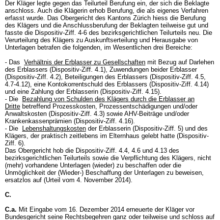
Der Kläger legte gegen das Teilurteil Berufung ein, der sich die Beklagte
anschloss. Auch die Klägerin erhob Berufung, die als eigenes Verfahren
erfasst wurde. Das Obergericht des Kantons Zürich hiess die Berufung
des Klägers und die Anschlussberufung der Beklagten teilweise gut und
fasste die Dispositiv-Ziff. 4-6 des bezirksgerichtlichen Teilurteils neu. Die
Verurteilung des Klägers zu Auskunftserteilung und Herausgabe von
Unterlagen betrafen die folgenden, im Wesentlichen drei Bereiche:
- Das
Verhältnis der Erblasser zu Gesellschaften
mit Bezug auf Darlehen
des Erblassers (Dispositiv-Ziff. 4.1), Zuwendungen beider Erblasser
(Dispositiv-Ziff. 4.2), Beteiligungen des Erblassers (Dispositiv-Ziff. 4.5,
4.7-4.12), eine Kontokorrentschuld des Erblassers (Dispositiv-Ziff. 4.14)
und eine Zahlung der Erblasserin (Dispositiv-Ziff. 4.15).
- Die
Bezahlung von Schulden des Klägers durch die Erblasser an
Dritte
betreffend Prozesskosten, Prozessentschädigungen und/oder
Anwaltskosten (Dispositiv-Ziff. 4.3) sowie AHV-Beiträge und/oder
Krankenkassenprämien (Dispositiv-Ziff. 4.16).
- Die
Lebenshaltungskosten
der Erblasserin (Dispositiv-Ziff. 5) und des
Klägers, der praktisch zeitlebens im Elternhaus gelebt hatte (Dispositiv-
Ziff. 6).
Das Obergericht hob die Dispositiv-Ziff. 4.4, 4.6 und 4.13 des
bezirksgerichtlichen Teilurteils sowie die Verpflichtung des Klägers, nicht
(mehr) vorhandene Unterlagen (wieder) zu beschaffen oder die
Unmöglichkeit der (Wieder-) Beschaffung der Unterlagen zu beweisen,
ersatzlos auf (Urteil vom 4. November 2014).
C.
C.a.
Mit Eingabe vom 16. Dezember 2014 erneuerte der Kläger vor
Bundesgericht seine Rechtsbegehren ganz oder teilweise und schloss auf