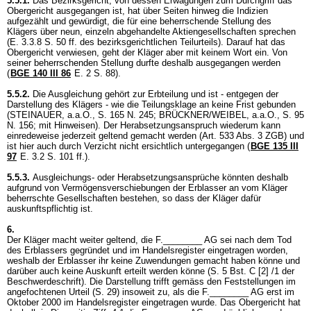
5.5.1.
Das Bezirksgericht, von dessen Erwägungen zum Durchgriff das
Obergericht ausgegangen ist, hat über Seiten hinweg die Indizien
aufgezählt und gewürdigt, die für eine beherrschende Stellung des
Klägers über neun, einzeln abgehandelte Aktiengesellschaften sprechen
(E. 3.3.8 S. 50 ff. des bezirksgerichtlichen Teilurteils). Darauf hat das
Obergericht verwiesen, geht der Kläger aber mit keinem Wort ein. Von
seiner beherrschenden Stellung durfte deshalb ausgegangen werden
(
BGE 140 III 86
E. 2 S. 88).
5.5.2.
Die Ausgleichung gehört zur Erbteilung und ist - entgegen der
Darstellung des Klägers - wie die Teilungsklage an keine Frist gebunden
(STEINAUER, a.a.O., S. 165 N. 245; BRÜCKNER/WEIBEL, a.a.O., S. 95
N. 156; mit Hinweisen). Der Herabsetzungsanspruch wiederum kann
einredeweise jederzeit geltend gemacht werden (
Art. 533 Abs. 3 ZGB
) und
ist hier auch durch Verzicht nicht ersichtlich untergegangen (
BGE 135 III
97
E. 3.2 S. 101 ff.).
5.5.3.
Ausgleichungs- oder Herabsetzungsansprüche könnten deshalb
aufgrund von Vermögensverschiebungen der Erblasser an vom Kläger
beherrschte Gesellschaften bestehen, so dass der Kläger dafür
auskunftspflichtig ist.
6.
Der Kläger macht weiter geltend, die F.________ AG sei nach dem Tod
des Erblassers gegründet und im Handelsregister eingetragen worden,
weshalb der Erblasser ihr keine Zuwendungen gemacht haben könne und
darüber auch keine Auskunft erteilt werden könne (S. 5 Bst. C [2] /1 der
Beschwerdeschrift). Die Darstellung trifft gemäss den Feststellungen im
angefochtenen Urteil (S. 29) insoweit zu, als die F.________ AG erst im
Oktober 2000 im Handelsregister eingetragen wurde. Das Obergericht hat