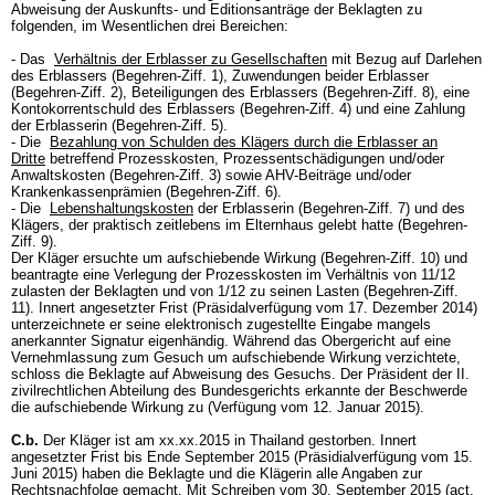
Abweisung der Auskunfts- und Editionsanträge der Beklagten zu
folgenden, im Wesentlichen drei Bereichen:
- Das
Verhältnis der Erblasser zu Gesellschaften
mit Bezug auf Darlehen
des Erblassers (Begehren-Ziff. 1), Zuwendungen beider Erblasser
(Begehren-Ziff. 2), Beteiligungen des Erblassers (Begehren-Ziff. 8), eine
Kontokorrentschuld des Erblassers (Begehren-Ziff. 4) und eine Zahlung
der Erblasserin (Begehren-Ziff. 5).
- Die
Bezahlung von Schulden des Klägers durch die Erblasser an
Dritte
betreffend Prozesskosten, Prozessentschädigungen und/oder
Anwaltskosten (Begehren-Ziff. 3) sowie AHV-Beiträge und/oder
Krankenkassenprämien (Begehren-Ziff. 6).
- Die
Lebenshaltungskosten
der Erblasserin (Begehren-Ziff. 7) und des
Klägers, der praktisch zeitlebens im Elternhaus gelebt hatte (Begehren-
Ziff. 9).
Der Kläger ersuchte um aufschiebende Wirkung (Begehren-Ziff. 10) und
beantragte eine Verlegung der Prozesskosten im Verhältnis von 11/12
zulasten der Beklagten und von 1/12 zu seinen Lasten (Begehren-Ziff.
11). Innert angesetzter Frist (Präsidalverfügung vom 17. Dezember 2014)
unterzeichnete er seine elektronisch zugestellte Eingabe mangels
anerkannter Signatur eigenhändig. Während das Obergericht auf eine
Vernehmlassung zum Gesuch um aufschiebende Wirkung verzichtete,
schloss die Beklagte auf Abweisung des Gesuchs. Der Präsident der II.
zivilrechtlichen Abteilung des Bundesgerichts erkannte der Beschwerde
die aufschiebende Wirkung zu (Verfügung vom 12. Januar 2015).
C.b.
Der Kläger ist am xx.xx.2015 in Thailand gestorben. Innert
angesetzter Frist bis Ende September 2015 (Präsidialverfügung vom 15.
Juni 2015) haben die Beklagte und die Klägerin alle Angaben zur
Rechtsnachfolge gemacht. Mit Schreiben vom 30. September 2015 (act.