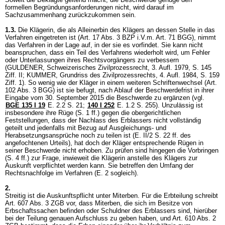
formellen Begründungsanforderungen nicht, wird darauf im
Sachzusammenhang zurückzukommen sein.
1.3.
Die Klägerin, die als Alleinerbin des Klägers an dessen Stelle in das
Verfahren eingetreten ist (
Art. 17 Abs. 3 BZP
i.V.m.
Art. 71 BGG
), nimmt
das Verfahren in der Lage auf, in der sie es vorfindet. Sie kann nicht
beanspruchen, dass ein Teil des Verfahrens wiederholt wird, um Fehler
oder Unterlassungen ihres Rechtsvorgängers zu verbessern
(GULDENER, Schweizerisches Zivilprozessrecht, 3. Aufl. 1979, S. 145
Ziff. II; KUMMER, Grundriss des Zivilprozessrechts, 4. Aufl. 1984, S. 159
Ziff. 1). So wenig wie der Kläger in einem weiteren Schriftenwechsel (
Art.
102 Abs. 3 BGG
) ist sie befugt, nach Ablauf der Beschwerdefrist in ihrer
Eingabe vom 30. September 2015 die Beschwerde zu ergänzen (vgl.
BGE 135 I 19
E. 2.2 S. 21
;
140 I 252
E. 1.2 S. 255). Unzulässig ist
insbesondere ihre Rüge (S. 1 ff.) gegen die obergerichtlichen
Feststellungen, dass der Nachlass des Erblassers nicht vollständig
geteilt und jedenfalls mit Bezug auf Ausgleichungs- und
Herabsetzungsansprüche noch zu teilen ist (E. II/2 S. 22 ff. des
angefochtenen Urteils), hat doch der Kläger entsprechende Rügen in
seiner Beschwerde nicht erhoben. Zu prüfen sind hingegen die Vorbringen
(S. 4 ff.) zur Frage, inwieweit die Klägerin anstelle des Klägers zur
Auskunft verpflichtet werden kann. Sie betreffen den Umfang der
Rechtsnachfolge im Verfahren (E. 2 sogleich).
2.
Streitig ist die Auskunftspflicht unter Miterben. Für die Erbteilung schreibt
Art. 607 Abs. 3 ZGB
vor, dass Miterben, die sich im Besitze von
Erbschaftssachen befinden oder Schuldner des Erblassers sind, hierüber
bei der Teilung genauen Aufschluss zu geben haben, und
Art. 610 Abs. 2