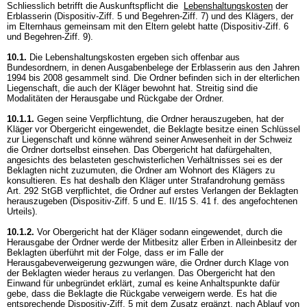
Schliesslich betrifft die Auskunftspflicht die
Lebenshaltungskosten
der
Erblasserin (Dispositiv-Ziff. 5 und Begehren-Ziff. 7) und des Klägers, der
im Elternhaus gemeinsam mit den Eltern gelebt hatte (Dispositiv-Ziff. 6
und Begehren-Ziff. 9).
10.1.
Die Lebenshaltungskosten ergeben sich offenbar aus
Bundesordnern, in denen Ausgabenbelege der Erblasserin aus den Jahren
1994 bis 2008 gesammelt sind. Die Ordner befinden sich in der elterlichen
Liegenschaft, die auch der Kläger bewohnt hat. Streitig sind die
Modalitäten der Herausgabe und Rückgabe der Ordner.
10.1.1.
Gegen seine Verpflichtung, die Ordner herauszugeben, hat der
Kläger vor Obergericht eingewendet, die Beklagte besitze einen Schlüssel
zur Liegenschaft und könne während seiner Anwesenheit in der Schweiz
die Ordner dortselbst einsehen. Das Obergericht hat dafürgehalten,
angesichts des belasteten geschwisterlichen Verhältnisses sei es der
Beklagten nicht zuzumuten, die Ordner am Wohnort des Klägers zu
konsultieren. Es hat deshalb den Kläger unter Strafandrohung gemäss
Art. 292 StGB
verpflichtet, die Ordner auf erstes Verlangen der Beklagten
herauszugeben (Dispositiv-Ziff. 5 und E. II/15 S. 41 f. des angefochtenen
Urteils).
10.1.2.
Vor Obergericht hat der Kläger sodann eingewendet, durch die
Herausgabe der Ordner werde der Mitbesitz aller Erben in Alleinbesitz der
Beklagten überführt mit der Folge, dass er im Falle der
Herausgabeverweigerung gezwungen wäre, die Ordner durch Klage von
der Beklagten wieder heraus zu verlangen. Das Obergericht hat den
Einwand für unbegründet erklärt, zumal es keine Anhaltspunkte dafür
gebe, dass die Beklagte die Rückgabe verweigern werde. Es hat die
entsprechende Dispositiv-Ziff. 5 mit dem Zusatz ergänzt, nach Ablauf von