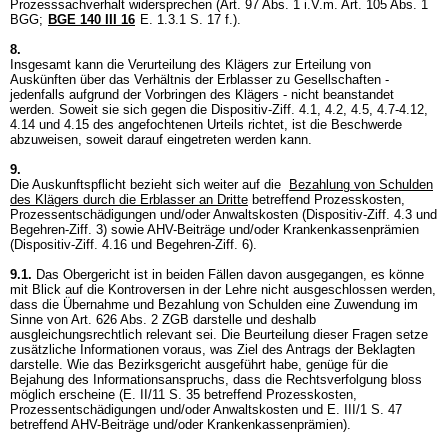
Prozesssachverhalt widersprechen (Art. 97 Abs. 1 i.V.m.
Art. 105 Abs. 1
BGG
;
BGE 140 III 16
E. 1.3.1 S. 17 f.).
8.
Insgesamt kann die Verurteilung des Klägers zur Erteilung von
Auskünften über das Verhältnis der Erblasser zu Gesellschaften -
jedenfalls aufgrund der Vorbringen des Klägers - nicht beanstandet
werden. Soweit sie sich gegen die Dispositiv-Ziff. 4.1, 4.2, 4.5, 4.7-4.12,
4.14 und 4.15 des angefochtenen Urteils richtet, ist die Beschwerde
abzuweisen, soweit darauf eingetreten werden kann.
9.
Die Auskunftspflicht bezieht sich weiter auf die
Bezahlung von Schulden
des Klägers durch die Erblasser an Dritte
betreffend Prozesskosten,
Prozessentschädigungen und/oder Anwaltskosten (Dispositiv-Ziff. 4.3 und
Begehren-Ziff. 3) sowie AHV-Beiträge und/oder Krankenkassenprämien
(Dispositiv-Ziff. 4.16 und Begehren-Ziff. 6).
9.1.
Das Obergericht ist in beiden Fällen davon ausgegangen, es könne
mit Blick auf die Kontroversen in der Lehre nicht ausgeschlossen werden,
dass die Übernahme und Bezahlung von Schulden eine Zuwendung im
Sinne von
Art. 626 Abs. 2 ZGB
darstelle und deshalb
ausgleichungsrechtlich relevant sei. Die Beurteilung dieser Fragen setze
zusätzliche Informationen voraus, was Ziel des Antrags der Beklagten
darstelle. Wie das Bezirksgericht ausgeführt habe, genüge für die
Bejahung des Informationsanspruchs, dass die Rechtsverfolgung bloss
möglich erscheine (E. II/11 S. 35 betreffend Prozesskosten,
Prozessentschädigungen und/oder Anwaltskosten und E. III/1 S. 47
betreffend AHV-Beiträge und/oder Krankenkassenprämien).