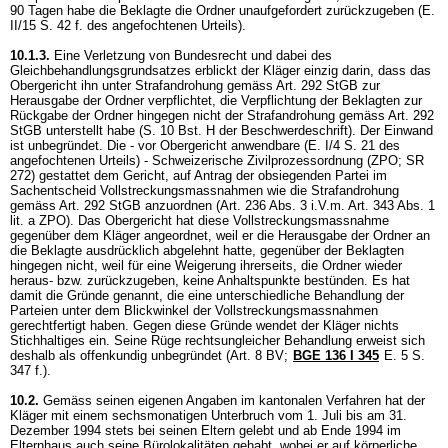
90 Tagen habe die Beklagte die Ordner unaufgefordert zurückzugeben (E.
II/15 S. 42 f. des angefochtenen Urteils).
10.1.3.
Eine Verletzung von Bundesrecht und dabei des
Gleichbehandlungsgrundsatzes erblickt der Kläger einzig darin, dass das
Obergericht ihn unter Strafandrohung gemäss
Art. 292 StGB
zur
Herausgabe der Ordner verpflichtet, die Verpflichtung der Beklagten zur
Rückgabe der Ordner hingegen nicht der Strafandrohung gemäss
Art. 292
StGB
unterstellt habe (S. 10 Bst. H der Beschwerdeschrift). Der Einwand
ist unbegründet. Die - vor Obergericht anwendbare (E. I/4 S. 21 des
angefochtenen Urteils) - Schweizerische Zivilprozessordnung (ZPO; SR
272) gestattet dem Gericht, auf Antrag der obsiegenden Partei im
Sachentscheid Vollstreckungsmassnahmen wie die Strafandrohung
gemäss
Art. 292 StGB
anzuordnen (Art. 236 Abs. 3 i.V.m.
Art. 343 Abs. 1
lit. a ZPO
). Das Obergericht hat diese Vollstreckungsmassnahme
gegenüber dem Kläger angeordnet, weil er die Herausgabe der Ordner an
die Beklagte ausdrücklich abgelehnt hatte, gegenüber der Beklagten
hingegen nicht, weil für eine Weigerung ihrerseits, die Ordner wieder
heraus- bzw. zurückzugeben, keine Anhaltspunkte bestünden. Es hat
damit die Gründe genannt, die eine unterschiedliche Behandlung der
Parteien unter dem Blickwinkel der Vollstreckungsmassnahmen
gerechtfertigt haben. Gegen diese Gründe wendet der Kläger nichts
Stichhaltiges ein. Seine Rüge rechtsungleicher Behandlung erweist sich
deshalb als offenkundig unbegründet (
Art. 8 BV
;
BGE 136 I 345
E. 5 S.
347 f.).
10.2.
Gemäss seinen eigenen Angaben im kantonalen Verfahren hat der
Kläger mit einem sechsmonatigen Unterbruch vom 1. Juli bis am 31.
Dezember 1994 stets bei seinen Eltern gelebt und ab Ende 1994 im
Elternhaus auch seine Bürolokalitäten gehabt, wobei er auf körperliche