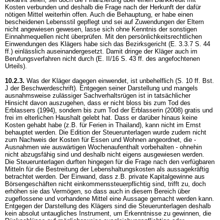
Kosten verbunden und deshalb die Frage nach der Herkunft der dafür
nötigen Mittel weiterhin offen. Auch die Behauptung, er habe einen
bescheidenen Lebensstil gepflegt und sei auf Zuwendungen der Eltern
nicht angewiesen gewesen, lasse sich ohne Kenntnis der sonstigen
Einnahmequellen nicht überprüfen. Mit den persönlichkeitsrechtlichen
Einwendungen des Klägers habe sich das Bezirksgericht (E. 3.3.7 S. 44
ff.) einlässlich auseinandergesetzt. Damit dringe der Kläger auch im
Berufungsverfahren nicht durch (E. II/16 S. 43 ff. des angefochtenen
Urteils).
10.2.3.
Was der Kläger dagegen einwendet, ist unbehelflich (S. 10 ff. Bst.
J der Beschwerdeschrift). Entgegen seiner Darstellung und mangels
ausnahmsweise zulässiger Sachverhaltsrügen ist in tatsächlicher
Hinsicht davon auszugehen, dass er nicht bloss bis zum Tod des
Erblassers (1994), sondern bis zum Tod der Erblasserin (2008) gratis und
frei im elterlichen Haushalt gelebt hat. Dass er darüber hinaus keine
Kosten gehabt habe (z.B. für Ferien in Thailand), kann nicht im Ernst
behauptet werden. Die Edition der Steuerunterlagen wurde zudem nicht
zum Nachweis der Kosten für Essen und Wohnen angeordnet, die -
Ausnahmen wie auswärtigen Wochenaufenthalt vorbehalten - ohnehin
nicht abzugsfähig sind und deshalb nicht eigens ausgewiesen werden.
Die Steuerunterlagen durften hingegen für die Frage nach den verfügbaren
Mitteln für die Bestreitung der Lebenshaltungskosten als aussagekräftig
betrachtet werden. Der Einwand, dass z.B. private Kapitalgewinne aus
Börsengeschäften nicht einkommenssteuerpflichtig sind, trifft zu, doch
erhöhen sie das Vermögen, so dass auch in diesem Bereich über
zugeflossene und vorhandene Mittel eine Aussage gemacht werden kann.
Entgegen der Darstellung des Klägers sind die Steuerunterlagen deshalb
kein absolut untaugliches Instrument, um Erkenntnisse zu gewinnen, die