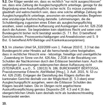
9.2.
Der Kläger wendet ein, dass es rechtlich "nur nicht ausgeschlossen"
sei, dass eine Zahlung der Ausgleichungspflicht unterliege, genüge für die
Begründung einer Auskunftspflicht sicher nicht. Es müsse zumindest
glaubhaft und wahrscheinlich sein, dass eine solche allfällige Zahlung der
Ausgleichungspflicht unterliege, ansonsten ein entsprechendes Begehren
eine unzulässige Ausforschung darstelle. Lehrmeinungen, die die
Schuldentilgung zugunsten eines Erben als ausgleichungspflichtig
ansähen, seien subjektive Auffassung und Auslegungen von
Art. 626 ZGB
durch die Autoren. Sie begründeten kein objektives Recht und seien vom
Bundesgericht bisher nicht bestätigt worden (S. 7 f. Bst. D betreffend
Gerichtskosten, Prozessentschädigungen und Anwaltskosten und S. 9
Bst. G betreffend AHV-Beiträge und Krankenkassenprämien).
9.3.
Im zitierten Urteil 5A_610/2009 vom 1. Februar 2010 E. 3.3 hat das
Bundesgericht unter Hinweis auf die herrschende Lehre festgehalten,
dass in rechtlicher Hinsicht eine - lebzeitige, freiwillige und unentgeltliche
- Zuwendung im Sinne von
Art. 626 Abs. 2 ZGB
in der Bezahlung von
Schulden der Nachkommen durch den Erblasser bestehen kann. Auch die
seitherigen Lehrmeinungen widersprechen dieser Auffassung nicht
(STEINAUER, a.a.O., S. 130/131 N. 186; BURCKHARDT BERTOSSA,
Praxiskommentar Erbrecht, Abt/Weibel [Hrsg.], 3. Aufl. 2015, N. 53 zu
Art. 626 ZGB
). Entgegen der Darstellung des Klägers durften die
kantonalen Gerichte deshalb von der Möglichkeit (E. 5.3 oben) einer
Ausgleichungspflicht ausgehen, wenn die Erblasser Schulden des
Klägers bezahlt haben. Die im Übrigen nicht angefochtene
Auskunftsverpflichtung gemäss Dispositiv-Ziff. 4.3 und 4.16 des
obergerichtlichen Urteils kann deshalb nicht als bundesrechtswidrig
beanstandet werden.
10.