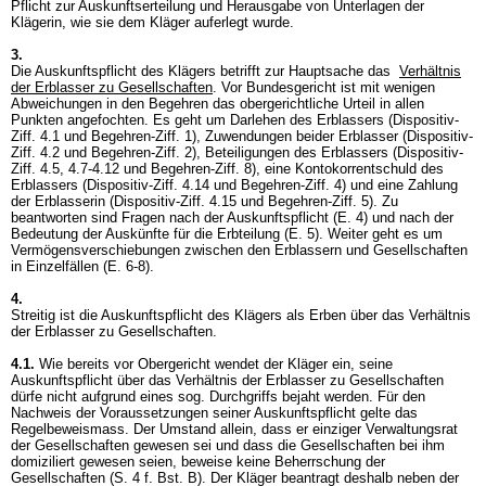
Pflicht zur Auskunftserteilung und Herausgabe von Unterlagen der
Klägerin, wie sie dem Kläger auferlegt wurde.
3.
Die Auskunftspflicht des Klägers betrifft zur Hauptsache das
Verhältnis
der Erblasser zu Gesellschaften
. Vor Bundesgericht ist mit wenigen
Abweichungen in den Begehren das obergerichtliche Urteil in allen
Punkten angefochten. Es geht um Darlehen des Erblassers (Dispositiv-
Ziff. 4.1 und Begehren-Ziff. 1), Zuwendungen beider Erblasser (Dispositiv-
Ziff. 4.2 und Begehren-Ziff. 2), Beteiligungen des Erblassers (Dispositiv-
Ziff. 4.5, 4.7-4.12 und Begehren-Ziff. 8), eine Kontokorrentschuld des
Erblassers (Dispositiv-Ziff. 4.14 und Begehren-Ziff. 4) und eine Zahlung
der Erblasserin (Dispositiv-Ziff. 4.15 und Begehren-Ziff. 5). Zu
beantworten sind Fragen nach der Auskunftspflicht (E. 4) und nach der
Bedeutung der Auskünfte für die Erbteilung (E. 5). Weiter geht es um
Vermögensverschiebungen zwischen den Erblassern und Gesellschaften
in Einzelfällen (E. 6-8).
4.
Streitig ist die Auskunftspflicht des Klägers als Erben über das Verhältnis
der Erblasser zu Gesellschaften.
4.1.
Wie bereits vor Obergericht wendet der Kläger ein, seine
Auskunftspflicht über das Verhältnis der Erblasser zu Gesellschaften
dürfe nicht aufgrund eines sog. Durchgriffs bejaht werden. Für den
Nachweis der Voraussetzungen seiner Auskunftspflicht gelte das
Regelbeweismass. Der Umstand allein, dass er einziger Verwaltungsrat
der Gesellschaften gewesen sei und dass die Gesellschaften bei ihm
domiziliert gewesen seien, beweise keine Beherrschung der
Gesellschaften (S. 4 f. Bst. B). Der Kläger beantragt deshalb neben der