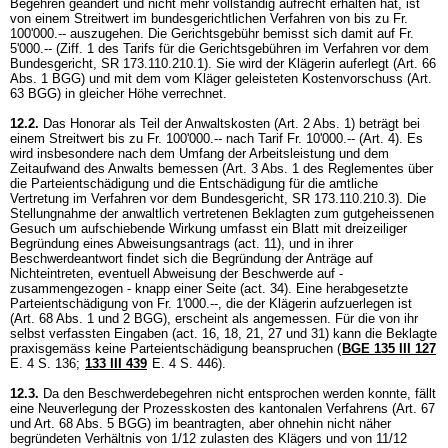
Begehren geändert und nicht mehr vollständig aufrecht erhalten hat, ist
von einem Streitwert im bundesgerichtlichen Verfahren von bis zu Fr.
100'000.-- auszugehen. Die Gerichtsgebühr bemisst sich damit auf Fr.
5'000.-- (Ziff. 1 des Tarifs für die Gerichtsgebühren im Verfahren vor dem
Bundesgericht, SR 173.110.210.1). Sie wird der Klägerin auferlegt (
Art. 66
Abs. 1 BGG
) und mit dem vom Kläger geleisteten Kostenvorschuss (
Art.
63 BGG
) in gleicher Höhe verrechnet.
12.2.
Das Honorar als Teil der Anwaltskosten (Art. 2 Abs. 1) beträgt bei
einem Streitwert bis zu Fr. 100'000.-- nach Tarif Fr. 10'000.-- (Art. 4). Es
wird insbesondere nach dem Umfang der Arbeitsleistung und dem
Zeitaufwand des Anwalts bemessen (Art. 3 Abs. 1 des Reglementes über
die Parteientschädigung und die Entschädigung für die amtliche
Vertretung im Verfahren vor dem Bundesgericht, SR 173.110.210.3). Die
Stellungnahme der anwaltlich vertretenen Beklagten zum gutgeheissenen
Gesuch um aufschiebende Wirkung umfasst ein Blatt mit dreizeiliger
Begründung eines Abweisungsantrags (act. 11), und in ihrer
Beschwerdeantwort findet sich die Begründung der Anträge auf
Nichteintreten, eventuell Abweisung der Beschwerde auf -
zusammengezogen - knapp einer Seite (act. 34). Eine herabgesetzte
Parteientschädigung von Fr. 1'000.--, die der Klägerin aufzuerlegen ist
(
Art. 68 Abs. 1 und 2 BGG
), erscheint als angemessen. Für die von ihr
selbst verfassten Eingaben (act. 16, 18, 21, 27 und 31) kann die Beklagte
praxisgemäss keine Parteientschädigung beanspruchen (
BGE 135 III 127
E. 4 S. 136;
133 III 439
E. 4 S. 446).
12.3.
Da den Beschwerdebegehren nicht entsprochen werden konnte, fällt
eine Neuverlegung der Prozesskosten des kantonalen Verfahrens (
Art. 67
und
Art. 68 Abs. 5 BGG
) im beantragten, aber ohnehin nicht näher
begründeten Verhältnis von 1/12 zulasten des Klägers und von 11/12