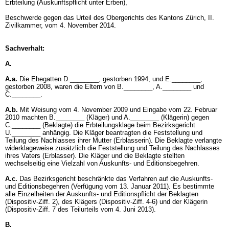
Erbteilung (Auskunftspflicht unter Erben),
Beschwerde gegen das Urteil des Obergerichts des Kantons Zürich, II.
Zivilkammer, vom 4. November 2014.
Sachverhalt:
A.
A.a.
Die Ehegatten D.________, gestorben 1994, und E.________,
gestorben 2008, waren die Eltern von B.________, A.________ und
C.________.
A.b.
Mit Weisung vom 4. November 2009 und Eingabe vom 22. Februar
2010 machten B.________ (Kläger) und A.________ (Klägerin) gegen
C.________ (Beklagte) die Erbteilungsklage beim Bezirksgericht
U.________ anhängig. Die Kläger beantragten die Feststellung und
Teilung des Nachlasses ihrer Mutter (Erblasserin). Die Beklagte verlangte
widerklageweise zusätzlich die Feststellung und Teilung des Nachlasses
ihres Vaters (Erblasser). Die Kläger und die Beklagte stellten
wechselseitig eine Vielzahl von Auskunfts- und Editionsbegehren.
A.c.
Das Bezirksgericht beschränkte das Verfahren auf die Auskunfts-
und Editionsbegehren (Verfügung vom 13. Januar 2011). Es bestimmte
alle Einzelheiten der Auskunfts- und Editionspflicht der Beklagten
(Dispositiv-Ziff. 2), des Klägers (Dispositiv-Ziff. 4-6) und der Klägerin
(Dispositiv-Ziff. 7 des Teilurteils vom 4. Juni 2013).
B.