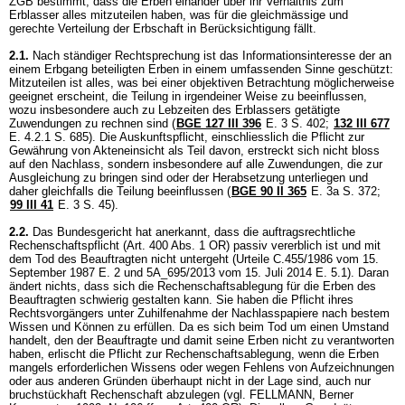
ZGB
bestimmt, dass die Erben einander über ihr Verhältnis zum
Erblasser alles mitzuteilen haben, was für die gleichmässige und
gerechte Verteilung der Erbschaft in Berücksichtigung fällt.
2.1.
Nach ständiger Rechtsprechung ist das Informationsinteresse der an
einem Erbgang beteiligten Erben in einem umfassenden Sinne geschützt:
Mitzuteilen ist alles, was bei einer objektiven Betrachtung möglicherweise
geeignet erscheint, die Teilung in irgendeiner Weise zu beeinflussen,
wozu insbesondere auch zu Lebzeiten des Erblassers getätigte
Zuwendungen zu rechnen sind (
BGE 127 III 396
E. 3 S. 402;
132 III 677
E. 4.2.1 S. 685). Die Auskunftspflicht, einschliesslich die Pflicht zur
Gewährung von Akteneinsicht als Teil davon, erstreckt sich nicht bloss
auf den Nachlass, sondern insbesondere auf alle Zuwendungen, die zur
Ausgleichung zu bringen sind oder der Herabsetzung unterliegen und
daher gleichfalls die Teilung beeinflussen (
BGE 90 II 365
E. 3a S. 372;
99 III 41
E. 3 S. 45).
2.2.
Das Bundesgericht hat anerkannt, dass die auftragsrechtliche
Rechenschaftspflicht (
Art. 400 Abs. 1 OR
) passiv vererblich ist und mit
dem Tod des Beauftragten nicht untergeht (Urteile C.455/1986 vom 15.
September 1987 E. 2 und 5A_695/2013 vom 15. Juli 2014 E. 5.1). Daran
ändert nichts, dass sich die Rechenschaftsablegung für die Erben des
Beauftragten schwierig gestalten kann. Sie haben die Pflicht ihres
Rechtsvorgängers unter Zuhilfenahme der Nachlasspapiere nach bestem
Wissen und Können zu erfüllen. Da es sich beim Tod um einen Umstand
handelt, den der Beauftragte und damit seine Erben nicht zu verantworten
haben, erlischt die Pflicht zur Rechenschaftsablegung, wenn die Erben
mangels erforderlichen Wissens oder wegen Fehlens von Aufzeichnungen
oder aus anderen Gründen überhaupt nicht in der Lage sind, auch nur
bruchstückhaft Rechenschaft abzulegen (vgl. FELLMANN, Berner