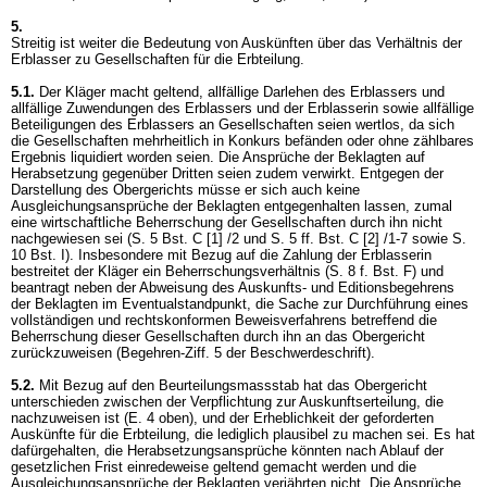
5.
Streitig ist weiter die Bedeutung von Auskünften über das Verhältnis der
Erblasser zu Gesellschaften für die Erbteilung.
5.1.
Der Kläger macht geltend, allfällige Darlehen des Erblassers und
allfällige Zuwendungen des Erblassers und der Erblasserin sowie allfällige
Beteiligungen des Erblassers an Gesellschaften seien wertlos, da sich
die Gesellschaften mehrheitlich in Konkurs befänden oder ohne zählbares
Ergebnis liquidiert worden seien. Die Ansprüche der Beklagten auf
Herabsetzung gegenüber Dritten seien zudem verwirkt. Entgegen der
Darstellung des Obergerichts müsse er sich auch keine
Ausgleichungsansprüche der Beklagten entgegenhalten lassen, zumal
eine wirtschaftliche Beherrschung der Gesellschaften durch ihn nicht
nachgewiesen sei (S. 5 Bst. C [1] /2 und S. 5 ff. Bst. C [2] /1-7 sowie S.
10 Bst. I). Insbesondere mit Bezug auf die Zahlung der Erblasserin
bestreitet der Kläger ein Beherrschungsverhältnis (S. 8 f. Bst. F) und
beantragt neben der Abweisung des Auskunfts- und Editionsbegehrens
der Beklagten im Eventualstandpunkt, die Sache zur Durchführung eines
vollständigen und rechtskonformen Beweisverfahrens betreffend die
Beherrschung dieser Gesellschaften durch ihn an das Obergericht
zurückzuweisen (Begehren-Ziff. 5 der Beschwerdeschrift).
5.2.
Mit Bezug auf den Beurteilungsmassstab hat das Obergericht
unterschieden zwischen der Verpflichtung zur Auskunftserteilung, die
nachzuweisen ist (E. 4 oben), und der Erheblichkeit der geforderten
Auskünfte für die Erbteilung, die lediglich plausibel zu machen sei. Es hat
dafürgehalten, die Herabsetzungsansprüche könnten nach Ablauf der
gesetzlichen Frist einredeweise geltend gemacht werden und die
Ausgleichungsansprüche der Beklagten verjährten nicht. Die Ansprüche