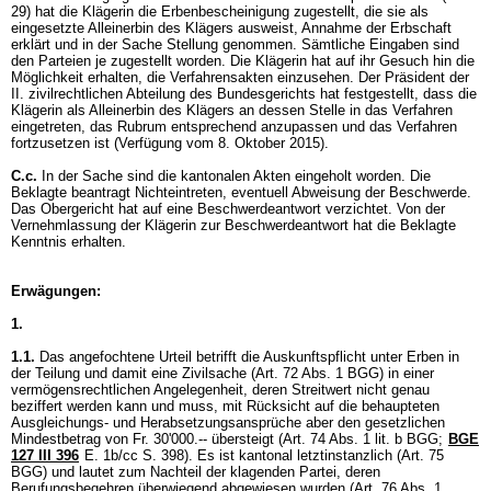
29) hat die Klägerin die Erbenbescheinigung zugestellt, die sie als
eingesetzte Alleinerbin des Klägers ausweist, Annahme der Erbschaft
erklärt und in der Sache Stellung genommen. Sämtliche Eingaben sind
den Parteien je zugestellt worden. Die Klägerin hat auf ihr Gesuch hin die
Möglichkeit erhalten, die Verfahrensakten einzusehen. Der Präsident der
II. zivilrechtlichen Abteilung des Bundesgerichts hat festgestellt, dass die
Klägerin als Alleinerbin des Klägers an dessen Stelle in das Verfahren
eingetreten, das Rubrum entsprechend anzupassen und das Verfahren
fortzusetzen ist (Verfügung vom 8. Oktober 2015).
C.c.
In der Sache sind die kantonalen Akten eingeholt worden. Die
Beklagte beantragt Nichteintreten, eventuell Abweisung der Beschwerde.
Das Obergericht hat auf eine Beschwerdeantwort verzichtet. Von der
Vernehmlassung der Klägerin zur Beschwerdeantwort hat die Beklagte
Kenntnis erhalten.
Erwägungen:
1.
1.1.
Das angefochtene Urteil betrifft die Auskunftspflicht unter Erben in
der Teilung und damit eine Zivilsache (
Art. 72 Abs. 1 BGG
) in einer
vermögensrechtlichen Angelegenheit, deren Streitwert nicht genau
beziffert werden kann und muss, mit Rücksicht auf die behaupteten
Ausgleichungs- und Herabsetzungsansprüche aber den gesetzlichen
Mindestbetrag von Fr. 30'000.-- übersteigt (
Art. 74 Abs. 1 lit. b BGG
;
BGE
127 III 396
E. 1b/cc S. 398). Es ist kantonal letztinstanzlich (
Art. 75
BGG
) und lautet zum Nachteil der klagenden Partei, deren
Berufungsbegehren überwiegend abgewiesen wurden (
Art. 76 Abs. 1