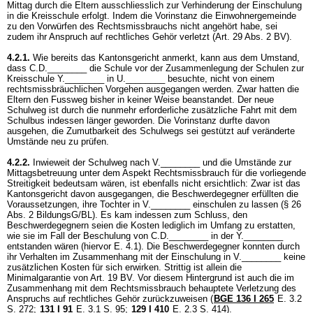
Mittag durch die Eltern ausschliesslich zur Verhinderung der Einschulung
in die Kreisschule erfolgt. Indem die Vorinstanz die Einwohnergemeinde
zu den Vorwürfen des Rechtsmissbrauchs nicht angehört habe, sei
zudem ihr Anspruch auf rechtliches Gehör verletzt (
Art. 29 Abs. 2 BV
).
4.2.1.
Wie bereits das Kantonsgericht anmerkt, kann aus dem Umstand,
dass C.D.________ die Schule vor der Zusammenlegung der Schulen zur
Kreisschule Y.________ in U.________ besuchte, nicht von einem
rechtsmissbräuchlichen Vorgehen ausgegangen werden. Zwar hatten die
Eltern den Fussweg bisher in keiner Weise beanstandet. Der neue
Schulweg ist durch die nunmehr erforderliche zusätzliche Fahrt mit dem
Schulbus indessen länger geworden. Die Vorinstanz durfte davon
ausgehen, die Zumutbarkeit des Schulwegs sei gestützt auf veränderte
Umstände neu zu prüfen.
4.2.2.
Inwieweit der Schulweg nach V.________ und die Umstände zur
Mittagsbetreuung unter dem Aspekt Rechtsmissbrauch für die vorliegende
Streitigkeit bedeutsam wären, ist ebenfalls nicht ersichtlich: Zwar ist das
Kantonsgericht davon ausgegangen, die Beschwerdegegner erfüllten die
Voraussetzungen, ihre Tochter in V.________ einschulen zu lassen (§ 26
Abs. 2 BildungsG/BL). Es kam indessen zum Schluss, den
Beschwerdegegnern seien die Kosten lediglich im Umfang zu erstatten,
wie sie im Fall der Beschulung von C.D.________ in der Y.________
entstanden wären (hiervor E. 4.1). Die Beschwerdegegner konnten durch
ihr Verhalten im Zusammenhang mit der Einschulung in V.________ keine
zusätzlichen Kosten für sich erwirken. Strittig ist allein die
Minimalgarantie von
Art. 19 BV
. Vor diesem Hintergrund ist auch die im
Zusammenhang mit dem Rechtsmissbrauch behauptete Verletzung des
Anspruchs auf rechtliches Gehör zurückzuweisen (
BGE 136 I 265
E. 3.2
S. 272
;
131 I 91
E. 3.1 S. 95
;
129 I 410
E. 2.3 S. 414).