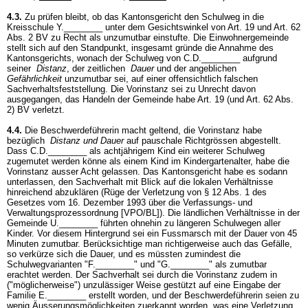
4.3.
Zu prüfen bleibt, ob das Kantonsgericht den Schulweg in die
Kreisschule Y.________ unter dem Gesichtswinkel von
Art. 19 und
Art. 62
Abs. 2 BV
zu Recht als unzumutbar einstufte. Die Einwohnergemeinde
stellt sich auf den Standpunkt, insgesamt gründe die Annahme des
Kantonsgerichts, wonach der Schulweg von C.D.________ aufgrund
seiner
Distanz
, der zeitlichen
Dauer
und der angeblichen
Gefährlichkeit
unzumutbar sei, auf einer offensichtlich falschen
Sachverhaltsfeststellung. Die Vorinstanz sei zu Unrecht davon
ausgegangen, das Handeln der Gemeinde habe Art. 19 (und Art. 62 Abs.
2) BV verletzt.
4.4.
Die Beschwerdeführerin macht geltend, die Vorinstanz habe
bezüglich
Distanz und Dauer
auf pauschale Richtgrössen abgestellt.
Dass C.D.________ als achtjährigem Kind ein weiterer Schulweg
zugemutet werden könne als einem Kind im Kindergartenalter, habe die
Vorinstanz ausser Acht gelassen. Das Kantonsgericht habe es sodann
unterlassen, den Sachverhalt mit Blick auf die lokalen Verhältnisse
hinreichend abzuklären (Rüge der Verletzung von § 12 Abs. 1 des
Gesetzes vom 16. Dezember 1993 über die Verfassungs- und
Verwaltungsprozessordnung [VPO/BL]). Die ländlichen Verhältnisse in der
Gemeinde U.________ führten ohnehin zu längeren Schulwegen aller
Kinder. Vor diesem Hintergrund sei ein Fussmarsch mit der Dauer von 45
Minuten zumutbar. Berücksichtige man richtigerweise auch das Gefälle,
so verkürze sich die Dauer, und es müssten zumindest die
Schulwegvarianten "F.________" und "G.________" als zumutbar
erachtet werden. Der Sachverhalt sei durch die Vorinstanz zudem in
("möglicherweise") unzulässiger Weise gestützt auf eine Eingabe der
Familie E.________ erstellt worden, und der Beschwerdeführerin seien zu
wenig Äusserungsmöglichkeiten zuerkannt worden, was eine Verletzung