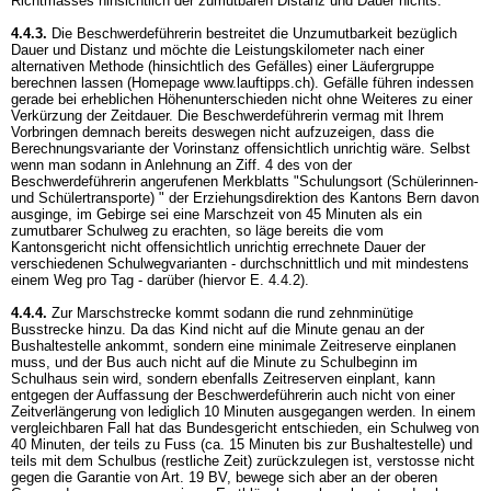
Richtmasses hinsichtlich der zumutbaren Distanz und Dauer nichts.
4.4.3.
Die Beschwerdeführerin bestreitet die Unzumutbarkeit bezüglich
Dauer und Distanz und möchte die Leistungskilometer nach einer
alternativen Methode (hinsichtlich des Gefälles) einer Läufergruppe
berechnen lassen (Homepage www.lauftipps.ch). Gefälle führen indessen
gerade bei erheblichen Höhenunterschieden nicht ohne Weiteres zu einer
Verkürzung der Zeitdauer. Die Beschwerdeführerin vermag mit Ihrem
Vorbringen demnach bereits deswegen nicht aufzuzeigen, dass die
Berechnungsvariante der Vorinstanz offensichtlich unrichtig wäre. Selbst
wenn man sodann in Anlehnung an Ziff. 4 des von der
Beschwerdeführerin angerufenen Merkblatts "Schulungsort (Schülerinnen-
und Schülertransporte) " der Erziehungsdirektion des Kantons Bern davon
ausginge, im Gebirge sei eine Marschzeit von 45 Minuten als ein
zumutbarer Schulweg zu erachten, so läge bereits die vom
Kantonsgericht nicht offensichtlich unrichtig errechnete Dauer der
verschiedenen Schulwegvarianten - durchschnittlich und mit mindestens
einem Weg pro Tag - darüber (hiervor E. 4.4.2).
4.4.4.
Zur Marschstrecke kommt sodann die rund zehnminütige
Busstrecke hinzu. Da das Kind nicht auf die Minute genau an der
Bushaltestelle ankommt, sondern eine minimale Zeitreserve einplanen
muss, und der Bus auch nicht auf die Minute zu Schulbeginn im
Schulhaus sein wird, sondern ebenfalls Zeitreserven einplant, kann
entgegen der Auffassung der Beschwerdeführerin auch nicht von einer
Zeitverlängerung von lediglich 10 Minuten ausgegangen werden. In einem
vergleichbaren Fall hat das Bundesgericht entschieden, ein Schulweg von
40 Minuten, der teils zu Fuss (ca. 15 Minuten bis zur Bushaltestelle) und
teils mit dem Schulbus (restliche Zeit) zurückzulegen ist, verstosse nicht
gegen die Garantie von
Art. 19 BV
, bewege sich aber an der oberen