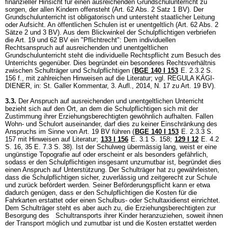
finanzieller Hinsicht für einen ausreichenden Grundschulunterricht zu
sorgen, der allen Kindern offensteht (
Art. 62 Abs. 2 Satz 1 BV
). Der
Grundschulunterricht ist obligatorisch und untersteht staatlicher Leitung
oder Aufsicht. An öffentlichen Schulen ist er unentgeltlich (Art. 62 Abs. 2
Sätze 2 und 3 BV). Aus dem Blickwinkel der Schulpflichtigen verbriefen
die
Art. 19 und 62 BV
ein "Pflichtrecht": Dem individuellen
Rechtsanspruch auf ausreichenden und unentgeltlichen
Grundschulunterricht steht die individuelle Rechtspflicht zum Besuch des
Unterrichts gegenüber. Dies begründet ein besonderes Rechtsverhältnis
zwischen Schulträger und Schulpflichtigen (
BGE 140 I 153
E. 2.3.2 S.
156 f., mit zahlreichen Hinweisen auf die Literatur; vgl. REGULA KÄGI-
DIENER, in: St. Galler Kommentar, 3. Aufl., 2014, N. 17 zu
Art. 19 BV
).
3.3.
Der Anspruch auf ausreichenden und unentgeltlichen Unterricht
bezieht sich auf den Ort, an dem die Schulpflichtigen sich mit der
Zustimmung ihrer Erziehungsberechtigten gewöhnlich aufhalten. Fallen
Wohn- und Schulort auseinander, darf dies zu keiner Einschränkung des
Anspruchs im Sinne von
Art. 19 BV
führen (
BGE 140 I 153
E. 2.3.3 S.
157 mit Hinweisen auf Literatur
;
133 I 156
E. 3.1 S. 158
;
129 I 12
E. 4.2
S. 16, 35 E. 7.3 S. 38). Ist der Schulweg übermässig lang, weist er eine
ungünstige Topografie auf oder erscheint er als besonders gefährlich,
sodass er den Schulpflichtigen insgesamt unzumutbar ist, begründet dies
einen Anspruch auf Unterstützung. Der Schulträger hat zu gewährleisten,
dass die Schulpflichtigen sicher, zuverlässig und zeitgerecht zur Schule
und zurück befördert werden. Seiner Beförderungspflicht kann er etwa
dadurch genügen, dass er den Schulpflichtigen die Kosten für die
Fahrkarten erstattet oder einen Schulbus- oder Schultaxidienst einrichtet.
Dem Schulträger steht es aber auch zu, die Erziehungsberechtigten zur
Besorgung des Schultransports ihrer Kinder heranzuziehen, soweit ihnen
der Transport möglich und zumutbar ist und die Kosten erstattet werden