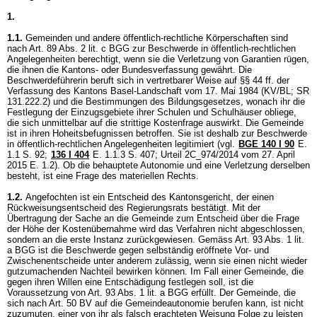
1.
1.1.
Gemeinden und andere öffentlich-rechtliche Körperschaften sind
nach
Art. 89 Abs. 2 lit. c BGG
zur Beschwerde in öffentlich-rechtlichen
Angelegenheiten berechtigt, wenn sie die Verletzung von Garantien rügen,
die ihnen die Kantons- oder Bundesverfassung gewährt. Die
Beschwerdeführerin beruft sich in vertretbarer Weise auf §§ 44 ff. der
Verfassung des Kantons Basel-Landschaft vom 17. Mai 1984 (KV/BL; SR
131.222.2) und die Bestimmungen des Bildungsgesetzes, wonach ihr die
Festlegung der Einzugsgebiete ihrer Schulen und Schulhäuser obliege,
die sich unmittelbar auf die strittige Kostenfrage auswirkt. Die Gemeinde
ist in ihren Hoheitsbefugnissen betroffen. Sie ist deshalb zur Beschwerde
in öffentlich-rechtlichen Angelegenheiten legitimiert (vgl.
BGE 140 I 90
E.
1.1 S. 92
;
136 I 404
E. 1.1.3 S. 407; Urteil 2C_974/2014 vom 27. April
2015 E. 1.2). Ob die behauptete Autonomie und eine Verletzung derselben
besteht, ist eine Frage des materiellen Rechts.
1.2.
Angefochten ist ein Entscheid des Kantonsgericht, der einen
Rückweisungsentscheid des Regierungsrats bestätigt. Mit der
Übertragung der Sache an die Gemeinde zum Entscheid über die Frage
der Höhe der Kostenübernahme wird das Verfahren nicht abgeschlossen,
sondern an die erste Instanz zurückgewiesen. Gemäss
Art. 93 Abs. 1 lit.
a BGG
ist die Beschwerde gegen selbständig eröffnete Vor- und
Zwischenentscheide unter anderem zulässig, wenn sie einen nicht wieder
gutzumachenden Nachteil bewirken können. Im Fall einer Gemeinde, die
gegen ihren Willen eine Entschädigung festlegen soll, ist die
Voraussetzung von
Art. 93 Abs. 1 lit. a BGG
erfüllt. Der Gemeinde, die
sich nach
Art. 50 BV
auf die Gemeindeautonomie berufen kann, ist nicht
zuzumuten, einer von ihr als falsch erachteten Weisung Folge zu leisten