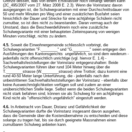
Grenze dessen, was von einem Erstklässler noch verlangt werden kann
(2C_495/2007 vom 27. März 2008 E. 2.3). Wenn die Vorinstanz davon
ausgegangen ist, die Schulwegvarianten mit einer Durchschnittsdauer von
50 und mehr Minuten pro Weg und einer zusätzlichen Busfahrt seien
hinsichtlich der Dauer und Strecke für eine achtjährige Schülerin nicht
zumutbar, so ist dies nicht zu beanstanden. Daran vermag auch der
Umstand, dass die Beschwerdeführerin noch eine zusätzliche
Schulwegvariante mit einer behaupteten Zeiteinsparung von wenigen
Minuten vorschlägt, nichts zu ändern.
4.5.
Soweit die Einwohnergemeinde schliesslich vorbringt, die
Schulwegvarianten "F.________" und "G.________" seien entgegen den
Ausführungen des Kantonsgerichts
ungefährlich
, so sind dem wiederum -
jedenfalls nicht offensichtlich unrichtige (vgl. hiervor E. 1.4) -
Sachverhaltsfeststellungen der Vorinstanz entgegenzuhalten: Beide
Schulwegvarianten führen über rund 104 Meter hinweg über die
T.________strasse (W.________strasse) ohne Trottoir; dazu kommt eine
rund 40-50 Meter lange Unterführung, die - jedenfalls nach den
unbestrittenen Sachverhaltsfeststellungen der Vorinstanz - ebenfalls über
keine Ausweichmöglichkeiten verfügen soll und zudem an einer
unübersichtlichen Stelle liege. Selbst wenn die beiden Schulwegvarianten
nicht stark befahren sind, können sie als Schulweg für ein achtjähriges
Kind nicht als "offensichtlich ungefährlich" eingestuft werden.
4.6.
In Anbetracht von Dauer, Distanz und Gefährlichkeit der
Schulwegvarianten durfte die Vorinstanz insgesamt davon ausgehen,
dass die Gemeinde über die Kostenübernahme zu entscheiden und diese
solange zu tragen hat, bis sie durch geeignete Massnahmen einen
zumutbaren Schulweg anbieten kann.