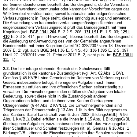
der Gemeindeautonomie beurteilt das Bundesgericht, ob die Vorinstanz
bei der Anwendung kommunaler oder kantonaler Vorschriften gegen das
Willkürverbot verstösst oder, soweit kantonales oder eidgenössisches
Verfassungsrecht in Frage steht, dieses unrichtig auslegt und anwendet.
Die Anwendung von kantonalen verfassungsmässigen Rechten und
eidgenössischem Verfassungsrecht prüft das Bundesgericht mit freier
Kognition (vgl.
BGE 134 I 204
E. 2.2 S. 206
;
131 I 91
E. 1 S. 93
;
129 I
410
E. 2.3 S. 414, je mit Hinweisen). Ebenso beurteilt das Bundesgericht
die Auslegung und Anwendung des von der Gemeinde angerufenen
Bundesrechts mit freier Kognition (Urteil 1C_328/2007 vom 18. Dezember
2007 E. 2; vgl. auch
BGE 141 I 36
E. 5.4 S. 43
;
136 I 395
E. 2 S. 397;
Urteil 2C_239/2011 vom 21. Februar 2012 E. 2, nicht publ. in:
BGE 138 II
111
ff.).
2.2.
Der hier infrage stehende Bereich des Schulwesens fällt
grundsätzlich in die kantonale Zuständigkeit (vgl.
Art. 62 Abs. 1 BV
).
Gemäss
§ 45 KV/BL
sind Gemeinden im Rahmen von Verfassung und
Gesetz insbesondere befugt, ihre eigenen Aufgaben nach freiem
Ermessen zu erfüllen und ihre öffentlichen Sachen selbstständig zu
verwalten. Die Einwohnergemeinden erfüllen die Aufgaben von lokaler
Bedeutung, soweit diese nicht in die Zuständigkeit anderer
Organisationen fallen, und die ihnen vom Kanton übertragenen
Obliegenheiten (
§ 44 Abs. 2 KV/BL
). Die Einwohnergemeinden sind
Trägerinnen der Primarschule (§ 13 Abs. 1 lit. b des Bildungsgesetzes
des Kantons Basel-Landschaft vom 6. Juni 2002 [BildungsG/BL];
§ 96
Abs. 1 KV/BL
). Dabei erfüllen sie die ihnen in § 15 Abs. 1 BildungsG/BL
übertragenen Aufgaben, wozu insbesondere gehört, das Einzugsgebiet
ihrer Schulhäuser und Schulen festzulegen (lit. a). Gemäss § 16 Abs. 1
BildungsG/BL können die Einwohnergemeinden ihre Schulen sodann mit