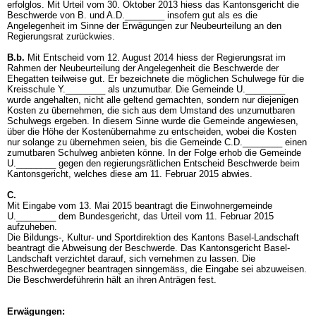
erfolglos. Mit Urteil vom 30. Oktober 2013 hiess das Kantonsgericht die
Beschwerde von B. und A.D.________ insofern gut als es die
Angelegenheit im Sinne der Erwägungen zur Neubeurteilung an den
Regierungsrat zurückwies.
B.b.
Mit Entscheid vom 12. August 2014 hiess der Regierungsrat im
Rahmen der Neubeurteilung der Angelegenheit die Beschwerde der
Ehegatten teilweise gut. Er bezeichnete die möglichen Schulwege für die
Kreisschule Y.________ als unzumutbar. Die Gemeinde U.________
wurde angehalten, nicht alle geltend gemachten, sondern nur diejenigen
Kosten zu übernehmen, die sich aus dem Umstand des unzumutbaren
Schulwegs ergeben. In diesem Sinne wurde die Gemeinde angewiesen,
über die Höhe der Kostenübernahme zu entscheiden, wobei die Kosten
nur solange zu übernehmen seien, bis die Gemeinde C.D.________ einen
zumutbaren Schulweg anbieten könne. In der Folge erhob die Gemeinde
U.________ gegen den regierungsrätlichen Entscheid Beschwerde beim
Kantonsgericht, welches diese am 11. Februar 2015 abwies.
C.
Mit Eingabe vom 13. Mai 2015 beantragt die Einwohnergemeinde
U.________ dem Bundesgericht, das Urteil vom 11. Februar 2015
aufzuheben.
Die Bildungs-, Kultur- und Sportdirektion des Kantons Basel-Landschaft
beantragt die Abweisung der Beschwerde. Das Kantonsgericht Basel-
Landschaft verzichtet darauf, sich vernehmen zu lassen. Die
Beschwerdegegner beantragen sinngemäss, die Eingabe sei abzuweisen.
Die Beschwerdeführerin hält an ihren Anträgen fest.
Erwägungen: