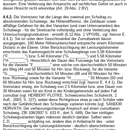
äussern. Eine Verletzung des Anspruchs auf rechtliches Gehör ist auch in
dieser Hinsicht nicht erkennbar (
Art. 29 Abs. 2 BV
).
4.4.2.
Die Vorinstanz hat die Länge des zweimal pro Schultag zu
absolvierenden Schulwegs, die Höhendifferenz, die Zeitdauer sowie
allfällige Gefahren für die drei Varianten (und zwei Untervarianten) des
Schulwegs - für die Streitsache vollständig und ohne Verletzung des
Untersuchungsgrundsatzes - erstellt (§ 12 Abs. 1 VPO/BL; vgl. hiervor E.
4.4.1). Sie ist unter dem Gesichtswinkel der Zumutbarkeit davon
ausgegangen, 100 Meter Höhenunterschied entspreche einem Kilometer
Distanz in der Ebene. Unter Berücksichtigung der Leistungskilometer
errechnete das Kantonsgericht eine Schulweglänge von 5.06 Kilometer
("F.________") bzw. 5.44 Kilometer ("G.________") und 5.58 Kilometer
("H.________"). Hinsichtlich der Dauer des Fusswegs hat die Vorinstanz
für die Variante "F.________" eine solche von durchschnittlich 50 Minuten
pro Weg (44 und 56 Minuten für Hin- bzw. Rückweg), für die Variante
"G.________" durchschnittlich 54 Minuten (48 und 60 Minuten für Hin-
bzw. Rückweg) sowie für die Variante "H.________" 55 Minuten (50 und
60 Minuten für Hin- bzw. Rückweg) errechnet (vgl. hiervor E. 4.4.1). Die
Vorinstanz erwog, ein Schulweg von 2.5 Kilometer bzw. eine Dauer von
30 Minuten seien für ein Kind in der Kindergartenstufe auf jeden Fall
zumutbar (vgl. HERBERT PLOTKE, Schweizerisches Schulrecht, 2.
Aufl., 2003, S. 227), wobei diese Richtgrösse etwa je nach Schüler oder
nach der Gefährlichkeit des Schulwegs variieren könnte (vgl. SÁNDOR
HORVÁTH, Der verfassungsmässige Anspruch auf einen zumutbaren
Schulweg, ZBl 108/2007 S. 633 ff., dort S. 649). Die hier strittigen
Schulwegvarianten lägen indessen deutlich darüber. Selbst wenn
C.D.________ achtjährig sei, ändere dies in Anbetracht des - unter
Berücksichtigung der Leistungskilometer - deutlich überschrittenen