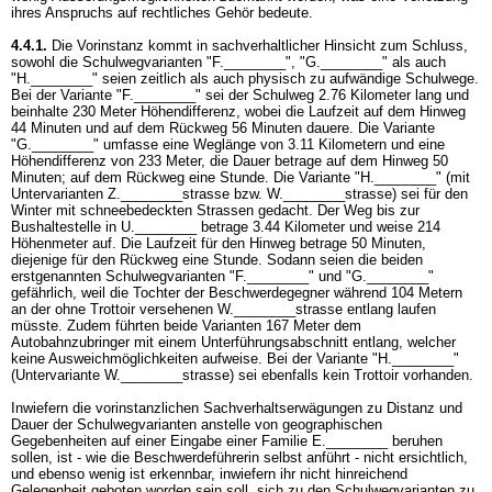
ihres Anspruchs auf rechtliches Gehör bedeute.
4.4.1.
Die Vorinstanz kommt in sachverhaltlicher Hinsicht zum Schluss,
sowohl die Schulwegvarianten "F.________", "G.________" als auch
"H.________" seien zeitlich als auch physisch zu aufwändige Schulwege.
Bei der Variante "F.________" sei der Schulweg 2.76 Kilometer lang und
beinhalte 230 Meter Höhendifferenz, wobei die Laufzeit auf dem Hinweg
44 Minuten und auf dem Rückweg 56 Minuten dauere. Die Variante
"G.________" umfasse eine Weglänge von 3.11 Kilometern und eine
Höhendifferenz von 233 Meter, die Dauer betrage auf dem Hinweg 50
Minuten; auf dem Rückweg eine Stunde. Die Variante "H.________" (mit
Untervarianten Z.________strasse bzw. W.________strasse) sei für den
Winter mit schneebedeckten Strassen gedacht. Der Weg bis zur
Bushaltestelle in U.________ betrage 3.44 Kilometer und weise 214
Höhenmeter auf. Die Laufzeit für den Hinweg betrage 50 Minuten,
diejenige für den Rückweg eine Stunde. Sodann seien die beiden
erstgenannten Schulwegvarianten "F.________" und "G.________"
gefährlich, weil die Tochter der Beschwerdegegner während 104 Metern
an der ohne Trottoir versehenen W.________strasse entlang laufen
müsste. Zudem führten beide Varianten 167 Meter dem
Autobahnzubringer mit einem Unterführungsabschnitt entlang, welcher
keine Ausweichmöglichkeiten aufweise. Bei der Variante "H.________"
(Untervariante W.________strasse) sei ebenfalls kein Trottoir vorhanden.
Inwiefern die vorinstanzlichen Sachverhaltserwägungen zu Distanz und
Dauer der Schulwegvarianten anstelle von geographischen
Gegebenheiten auf einer Eingabe einer Familie E.________ beruhen
sollen, ist - wie die Beschwerdeführerin selbst anführt - nicht ersichtlich,
und ebenso wenig ist erkennbar, inwiefern ihr nicht hinreichend
Gelegenheit geboten worden sein soll, sich zu den Schulwegvarianten zu