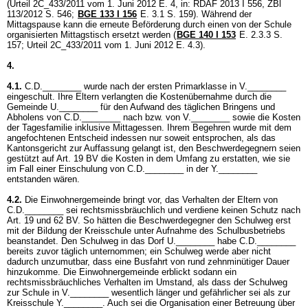
(Urteil 2C_433/2011 vom 1. Juni 2012 E. 4, in: RDAF 2013 I 556, ZBl
113/2012 S. 546;
BGE 133 I 156
E. 3.1 S. 159). Während der
Mittagspause kann die erneute Beförderung durch einen von der Schule
organisierten Mittagstisch ersetzt werden (
BGE 140 I 153
E. 2.3.3 S.
157; Urteil 2C_433/2011 vom 1. Juni 2012 E. 4.3).
4.
4.1.
C.D.________ wurde nach der ersten Primarklasse in V.________
eingeschult. Ihre Eltern verlangten die Kostenübernahme durch die
Gemeinde U.________ für den Aufwand des täglichen Bringens und
Abholens von C.D.________ nach bzw. von V.________ sowie die Kosten
der Tagesfamilie inklusive Mittagessen. Ihrem Begehren wurde mit dem
angefochtenen Entscheid indessen nur soweit entsprochen, als das
Kantonsgericht zur Auffassung gelangt ist, den Beschwerdegegnern seien
gestützt auf
Art. 19 BV
die Kosten in dem Umfang zu erstatten, wie sie
im Fall einer Einschulung von C.D.________ in der Y.________
entstanden wären.
4.2.
Die Einwohnergemeinde bringt vor, das Verhalten der Eltern von
C.D.________ sei rechtsmissbräuchlich und verdiene keinen Schutz nach
Art. 19 und 62 BV
. So hätten die Beschwerdegegner den Schulweg erst
mit der Bildung der Kreisschule unter Aufnahme des Schulbusbetriebs
beanstandet. Den Schulweg in das Dorf U.________ habe C.D.________
bereits zuvor täglich unternommen; ein Schulweg werde aber nicht
dadurch unzumutbar, dass eine Busfahrt von rund zehnminütiger Dauer
hinzukomme. Die Einwohnergemeinde erblickt sodann ein
rechtsmissbräuchliches Verhalten im Umstand, als dass der Schulweg
zur Schule in V.________ wesentlich länger und gefährlicher sei als zur
Kreisschule Y.________. Auch sei die Organisation einer Betreuung über