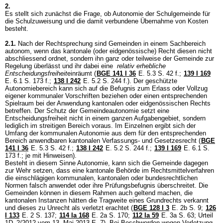
2.
Es stellt sich zunächst die Frage, ob Autonomie der Schulgemeinde für
die Schulzuweisung und die damit verbundene Übernahme von Kosten
besteht.
2.1.
Nach der Rechtsprechung sind Gemeinden in einem Sachbereich
autonom, wenn das kantonale (oder eidgenössische) Recht diesen nicht
abschliessend ordnet, sondern ihn ganz oder teilweise der Gemeinde zur
Regelung überlässt und ihr dabei eine
relativ erhebliche
Entscheidungsfreiheit
einräumt (
BGE 141 I 36
E. 5.3 S. 42 f.
;
139 I 169
E. 6.1 S. 173 f.
;
138 I 242
E. 5.2 S. 244 f.). Der geschützte
Autonomiebereich kann sich auf die Befugnis zum Erlass oder Vollzug
eigener kommunaler Vorschriften beziehen oder einen entsprechenden
Spielraum bei der Anwendung kantonalen oder eidgenössischen Rechts
betreffen. Der Schutz der Gemeindeautonomie setzt eine
Entscheidungsfreiheit nicht in einem ganzen Aufgabengebiet, sondern
lediglich im streitigen Bereich voraus. Im Einzelnen ergibt sich der
Umfang der kommunalen Autonomie aus dem für den entsprechenden
Bereich anwendbaren kantonalen Verfassungs- und Gesetzesrecht (
BGE
141 I 36
E. 5.3 S. 42 f.
;
138 I 242
E. 5.2 S. 244 f.
;
139 I 169
E. 6.1 S.
173 f.; je mit Hinweisen).
Besteht in diesem Sinne Autonomie, kann sich die Gemeinde dagegen
zur Wehr setzen, dass eine kantonale Behörde im Rechtsmittelverfahren
die einschlägigen kommunalen, kantonalen oder bundesrechtlichen
Normen falsch anwendet oder ihre Prüfungsbefugnis überschreitet. Die
Gemeinden können in diesem Rahmen auch geltend machen, die
kantonalen Instanzen hätten die Tragweite eines Grundrechts verkannt
und dieses zu Unrecht als verletzt erachtet (
BGE 128 I 3
E. 2b S. 9
;
126
I 133
E. 2 S. 137;
114 Ia 168
E. 2a S. 170;
112 Ia 59
E. 3a S. 63; Urteil
1D_2/2012 vom 13. Mai 2013 E. 7). Bei Beschwerden wegen Verletzung