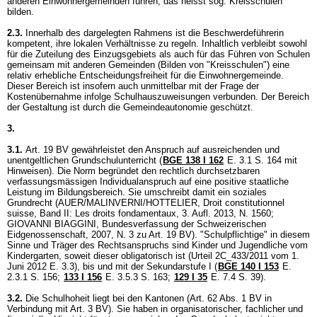
anderen Einwohnergemeinden führen, das heisst sog. Kreisschulen
bilden.
2.3.
Innerhalb des dargelegten Rahmens ist die Beschwerdeführerin
kompetent, ihre lokalen Verhältnisse zu regeln. Inhaltlich verbleibt sowohl
für die Zuteilung des Einzugsgebiets als auch für das Führen von Schulen
gemeinsam mit anderen Gemeinden (Bilden von "Kreisschulen") eine
relativ erhebliche Entscheidungsfreiheit für die Einwohnergemeinde.
Dieser Bereich ist insofern auch unmittelbar mit der Frage der
Kostenübernahme infolge Schulhauszuweisungen verbunden. Der Bereich
der Gestaltung ist durch die Gemeindeautonomie geschützt.
3.
3.1.
Art. 19 BV
gewährleistet den Anspruch auf ausreichenden und
unentgeltlichen Grundschulunterricht (
BGE 138 I 162
E. 3.1 S. 164 mit
Hinweisen). Die Norm begründet den rechtlich durchsetzbaren
verfassungsmässigen Individualanspruch auf eine positive staatliche
Leistung im Bildungsbereich. Sie umschreibt damit ein soziales
Grundrecht (AUER/MALINVERNI/HOTTELIER, Droit constitutionnel
suisse, Band II: Les droits fondamentaux, 3. Aufl. 2013, N. 1560;
GIOVANNI BIAGGINI, Bundesverfassung der Schweizerischen
Eidgenossenschaft, 2007, N. 3 zu
Art. 19 BV
). "Schulpflichtige" in diesem
Sinne und Träger des Rechtsanspruchs sind Kinder und Jugendliche vom
Kindergarten, soweit dieser obligatorisch ist (Urteil 2C_433/2011 vom 1.
Juni 2012 E. 3.3), bis und mit der Sekundarstufe I (
BGE 140 I 153
E.
2.3.1 S. 156
;
133 I 156
E. 3.5.3 S. 163
;
129 I 35
E. 7.4 S. 39).
3.2.
Die Schulhoheit liegt bei den Kantonen (
Art. 62 Abs. 1 BV
in
Verbindung mit
Art. 3 BV
). Sie haben in organisatorischer, fachlicher und