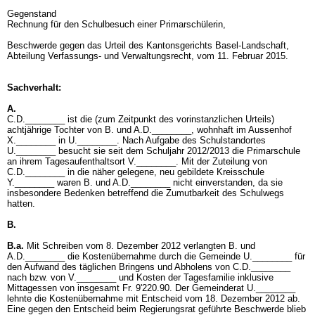
Gegenstand
Rechnung für den Schulbesuch einer Primarschülerin,
Beschwerde gegen das Urteil des Kantonsgerichts Basel-Landschaft,
Abteilung Verfassungs- und Verwaltungsrecht, vom 11. Februar 2015.
Sachverhalt:
A.
C.D.________ ist die (zum Zeitpunkt des vorinstanzlichen Urteils)
achtjährige Tochter von B. und A.D.________, wohnhaft im Aussenhof
X.________ in U.________. Nach Aufgabe des Schulstandortes
U.________ besucht sie seit dem Schuljahr 2012/2013 die Primarschule
an ihrem Tagesaufenthaltsort V.________. Mit der Zuteilung von
C.D.________ in die näher gelegene, neu gebildete Kreisschule
Y.________ waren B. und A.D.________ nicht einverstanden, da sie
insbesondere Bedenken betreffend die Zumutbarkeit des Schulwegs
hatten.
B.
B.a.
Mit Schreiben vom 8. Dezember 2012 verlangten B. und
A.D.________ die Kostenübernahme durch die Gemeinde U.________ für
den Aufwand des täglichen Bringens und Abholens von C.D.________
nach bzw. von V.________ und Kosten der Tagesfamilie inklusive
Mittagessen von insgesamt Fr. 9'220.90. Der Gemeinderat U.________
lehnte die Kostenübernahme mit Entscheid vom 18. Dezember 2012 ab.
Eine gegen den Entscheid beim Regierungsrat geführte Beschwerde blieb