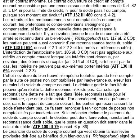
est un contrat innommé. Le contrat d'ouverture de crédit en compte
courant ne constitue pas une reconnaissance de dette au sens de l'
art. 82
al. 1 LP
, ni pour la limite de crédit, ni pour le solde passif du compte,
puisque son montant est évolutif (
ATF 132 III 480
consid. 4.2).
Les retraits et les remboursements sont comptabilisés en compte
courant; les prétentions et contre-prétentions s'éteignent par
compensation, si bien qu'une nouvelle dette prend naissance à
concurrence du solde. Il y a novation lorsque le solde du compte a été
arrêté et reconnu dans un bien-trouvé (
Richtigbefund
) (
art. 117 al. 2 CO
);
les parties peuvent aussi convenir d'une reconnaissance tacite du solde
(
ATF 130 III 694
consid. 2.2.1 et 2.2.2 et les arrêts et références cités).
L'interdiction de l'anatocisme (
art. 105 al. 3 CO
) n'est pas applicable aux
crédits en compte courant lorsque les intérêts sont devenus, par
novation, des éléments du capital (
art. 314 al. 3 CO
); si tel n'est pas le
cas, les intérêts ne peuvent pas eux-mêmes porter intérêts (
ATF 130 III
694
consid. 2.2.3).
L'effet novatoire du bien-trouvé n'empêche toutefois pas de tenir compte
par la suite de postes non comptabilisés par inadvertance ou erreur lors
du calcul du solde du compte courant. Le débiteur garde la faculté de
prouver qu'en réalité la dette reconnue n'existe pas. Car celui qui
reconnaît une dette ne le fait que dans l'idée, reconnaissable pour le
destinataire, que cette dette existe. Par conséquent, on doit présumer
que, dans le rapport de compte courant, les parties qui reconnaissent le
solde n'entendent pas, ce faisant, renoncer à tenir compte de postes non
comptabilisés par inadvertance. Si le créancier réclame le paiement du
solde du compte courant, le débiteur peut donc faire valoir, nonobstant la
reconnaissance dudit solde, que le poste en question doit entrer dans le
calcul du solde (
ATF 100 III 79
consid. 6 p. 86).
Le créancier du solde du compte courant qui veut obtenir la mainlevée
provisoire doit être au bénéfice d'un bien-trouvé (
Richtigbefund
) signé de