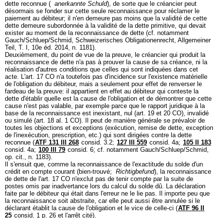
dette reconnue (
anerkannte Schuld
), de sorte que le créancier peut
désormais se fonder sur cette seule reconnaissance pour réclamer le
paiement au débiteur; il n'en demeure pas moins que la validité de cette
dette demeure subordonnée à la validité de la dette primitive, qui devait
exister au moment de la reconnaissance de dette (cf. notamment
Gauch/Schluep/Schmid, Schweizerisches Obligationenrecht, Allgemeiner
Teil, T. I, 10e éd. 2014, n. 1181).
Deuxièmement, du point de vue de la preuve, le créancier qui produit la
reconnaissance de dette n'a pas à prouver la cause de sa créance, ni la
réalisation d'autres conditions que celles qui sont indiquées dans cet
acte. L'
art. 17 CO
n'a toutefois pas d'incidence sur l'existence matérielle
de l'obligation du débiteur, mais a seulement pour effet de renverser le
fardeau de la preuve: il appartient en effet au débiteur qui conteste la
dette d'établir quelle est la cause de l'obligation et de démontrer que cette
cause n'est pas valable, par exemple parce que le rapport juridique à la
base de la reconnaissance est inexistant, nul (
art. 19 et 20 CO
), invalidé
ou simulé (
art. 18 al. 1 CO
). Il peut de manière générale se prévaloir de
toutes les objections et exceptions (exécution, remise de dette, exception
de l'inexécution, prescription, etc.) qui sont dirigées contre la dette
reconnue (
ATF 131 III 268
consid. 3.2;
127 III 559
consid. 4a;
105 II 183
consid. 4a;
100 III 79
consid. 6; cf. notamment Gauch/Schluep/Schmid,
op. cit., n. 1183).
Il s'ensuit que, comme la reconnaissance de l'exactitude du solde d'un
crédit en compte courant (bien-trouvé;
Richtigbefund
), la reconnaissance
de dette de l'
art. 17 CO
n'exclut pas de tenir compte par la suite de
postes omis par inadvertance lors du calcul du solde dû. La déclaration
faite par le débiteur qui était dans l'erreur ne le lie pas. Il importe peu que
la reconnaissance soit abstraite, car elle peut aussi être annulée si le
déclarant établit la cause de l'obligation et le vice de celle-ci (
ATF 96 II
25
consid. 1 p. 26 et l'arrêt cité).