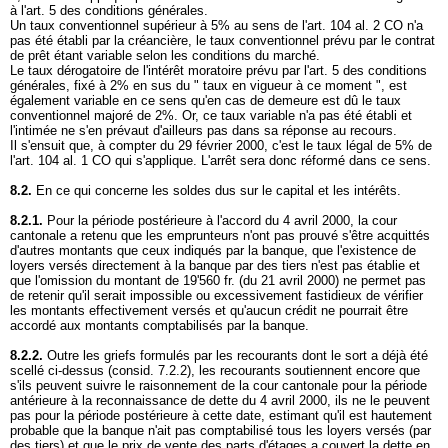
à l'art. 5 des conditions générales.
Un taux conventionnel supérieur à 5% au sens de l'
art. 104 al. 2 CO
n'a
pas été établi par la créancière, le taux conventionnel prévu par le contrat
de prêt étant variable selon les conditions du marché.
Le taux dérogatoire de l'intérêt moratoire prévu par l'art. 5 des conditions
générales, fixé à 2% en sus du " taux en vigueur à ce moment ", est
également variable en ce sens qu'en cas de demeure est dû le taux
conventionnel majoré de 2%. Or, ce taux variable n'a pas été établi et
l'intimée ne s'en prévaut d'ailleurs pas dans sa réponse au recours.
Il s'ensuit que, à compter du 29 février 2000, c'est le taux légal de 5% de
l'
art. 104 al. 1 CO
qui s'applique. L'arrêt sera donc réformé dans ce sens.
8.2.
En ce qui concerne les soldes dus sur le capital et les intérêts.
8.2.1.
Pour la période postérieure à l'accord du 4 avril 2000, la cour
cantonale a retenu que les emprunteurs n'ont pas prouvé s'être acquittés
d'autres montants que ceux indiqués par la banque, que l'existence de
loyers versés directement à la banque par des tiers n'est pas établie et
que l'omission du montant de 19'560 fr. (du 21 avril 2000) ne permet pas
de retenir qu'il serait impossible ou excessivement fastidieux de vérifier
les montants effectivement versés et qu'aucun crédit ne pourrait être
accordé aux montants comptabilisés par la banque.
8.2.2.
Outre les griefs formulés par les recourants dont le sort a déjà été
scellé ci-dessus (consid. 7.2.2), les recourants soutiennent encore que
s'ils peuvent suivre le raisonnement de la cour cantonale pour la période
antérieure à la reconnaissance de dette du 4 avril 2000, ils ne le peuvent
pas pour la période postérieure à cette date, estimant qu'il est hautement
probable que la banque n'ait pas comptabilisé tous les loyers versés (par
des tiers) et que le prix de vente des parts d'étages a couvert la dette en