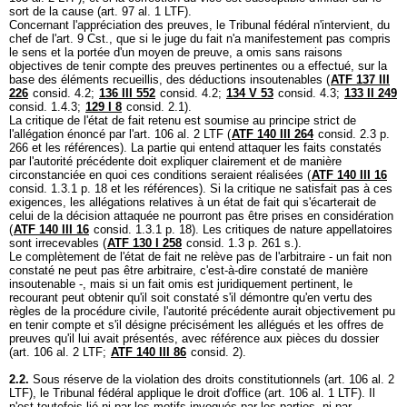
sort de la cause (
art. 97 al. 1 LTF
).
Concernant l'appréciation des preuves, le Tribunal fédéral n'intervient, du
chef de l'
art. 9 Cst.
, que si le juge du fait n'a manifestement pas compris
le sens et la portée d'un moyen de preuve, a omis sans raisons
objectives de tenir compte des preuves pertinentes ou a effectué, sur la
base des éléments recueillis, des déductions insoutenables (
ATF 137 III
226
consid. 4.2;
136 III 552
consid. 4.2;
134 V 53
consid. 4.3;
133 II 249
consid. 1.4.3;
129 I 8
consid. 2.1).
La critique de l'état de fait retenu est soumise au principe strict de
l'allégation énoncé par l'
art. 106 al. 2 LTF
(
ATF 140 III 264
consid. 2.3 p.
266 et les références). La partie qui entend attaquer les faits constatés
par l'autorité précédente doit expliquer clairement et de manière
circonstanciée en quoi ces conditions seraient réalisées (
ATF 140 III 16
consid. 1.3.1 p. 18 et les références). Si la critique ne satisfait pas à ces
exigences, les allégations relatives à un état de fait qui s'écarterait de
celui de la décision attaquée ne pourront pas être prises en considération
(
ATF 140 III 16
consid. 1.3.1 p. 18). Les critiques de nature appellatoires
sont irrecevables (
ATF 130 I 258
consid. 1.3 p. 261 s.).
Le complètement de l'état de fait ne relève pas de l'arbitraire - un fait non
constaté ne peut pas être arbitraire, c'est-à-dire constaté de manière
insoutenable -, mais si un fait omis est juridiquement pertinent, le
recourant peut obtenir qu'il soit constaté s'il démontre qu'en vertu des
règles de la procédure civile, l'autorité précédente aurait objectivement pu
en tenir compte et s'il désigne précisément les allégués et les offres de
preuves qu'il lui avait présentés, avec référence aux pièces du dossier
(
art. 106 al. 2 LTF
;
ATF 140 III 86
consid. 2).
2.2.
Sous réserve de la violation des droits constitutionnels (
art. 106 al. 2
LTF
), le Tribunal fédéral applique le droit d'office (
art. 106 al. 1 LTF
). Il
n'est toutefois lié ni par les motifs invoqués par les parties, ni par