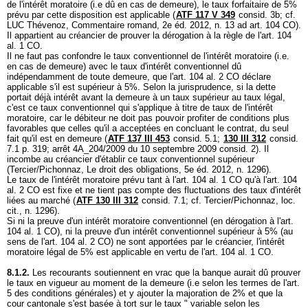
de l'intérêt moratoire (i.e dû en cas de demeure), le taux forfaitaire de 5%
prévu par cette disposition est applicable (
ATF 117 V 349
consid. 3b; cf.
LUC Thévenoz, Commentaire romand, 2e éd. 2012, n. 13 ad
art. 104 CO
).
Il appartient au créancier de prouver la dérogation à la règle de l'
art. 104
al. 1 CO
.
Il ne faut pas confondre le taux conventionnel de l'intérêt moratoire (i.e.
en cas de demeure) avec le taux d'intérêt conventionnel dû
indépendamment de toute demeure, que l'
art. 104 al. 2 CO
déclare
applicable s'il est supérieur à 5%. Selon la jurisprudence, si la dette
portait déjà intérêt avant la demeure à un taux supérieur au taux légal,
c'est ce taux conventionnel qui s'applique à titre de taux de l'intérêt
moratoire, car le débiteur ne doit pas pouvoir profiter de conditions plus
favorables que celles qu'il a acceptées en concluant le contrat, du seul
fait qu'il est en demeure (
ATF 137 III 453
consid. 5.1;
130 III 312
consid.
7.1 p. 319; arrêt 4A_204/2009 du 10 septembre 2009 consid. 2). Il
incombe au créancier d'établir ce taux conventionnel supérieur
(Tercier/Pichonnaz, Le droit des obligations, 5e éd. 2012, n. 1296).
Le taux de l'intérêt moratoire prévu tant à l'
art. 104 al. 1 CO
qu'à l'
art. 104
al. 2 CO
est fixe et ne tient pas compte des fluctuations des taux d'intérêt
liées au marché (
ATF 130 III 312
consid. 7.1; cf. Tercier/Pichonnaz, loc.
cit., n. 1296).
Si ni la preuve d'un intérêt moratoire conventionnel (en dérogation à l'
art.
104 al. 1 CO
), ni la preuve d'un intérêt conventionnel supérieur à 5% (au
sens de l'
art. 104 al. 2 CO
) ne sont apportées par le créancier, l'intérêt
moratoire légal de 5% est applicable en vertu de l'
art. 104 al. 1 CO
.
8.1.2.
Les recourants soutiennent en vrac que la banque aurait dû prouver
le taux en vigueur au moment de la demeure (i.e selon les termes de l'art.
5 des conditions générales) et y ajouter la majoration de 2% et que la
cour cantonale s'est basée à tort sur le taux " variable selon les