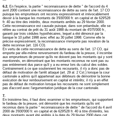
6.2.
En l'espèce, la partie " reconnaissance de dette " de l'accord du 4
avril 2000 contient une reconnaissance de dette au sens de l'
art. 17 CO
puisque les emprunteurs ont reconnu expressément et irrévocablement
devoir à la banque les montants de 3'930'000 fr. en capital et de 629'528
fr. 40 au titre des intérêts, deux montants arrêtés au 29 février 2000.
Cette reconnaissance est causale puisque, dans son préambule, elle se
réfère au contrat de prêt du 31 août 1988 du montant de 4'075'000 fr.,
garanti par trois cédules hypothécaires, lequel a été dénoncé par la
banque le 10 juillet 1998 avec effet au 30 juillet 1998. Comme elle le
précise expressément, la reconnaissance n'emporte pas novation de la
dette reconnue (
art. 116 CO
).
En vertu de cette reconnaissance de dette au sens de l'
art. 17 CO
, qui
emporte par elle-même renversement du fardeau de la preuve, il incombe
aux emprunteurs de prouver qu'ils ne doivent pas les montants qui y sont
mentionnés, en démontrant que les montants reconnus ne sont pas ou
pas entièrement dus parce qu'il y a eu erreur lors du calcul des soldes.
Contrairement à ce que soutiennent les recourants, il n'y a donc pas de
défaut de motivation de l'arrêt attaqué (
art. 29 al. 2 Cst.
) lorsque la cour
cantonale a admis qu'il appartenait aux débiteurs de démontrer la bonne
exécution de leur remboursement en capital et intérêts; il n'y a en effet
pas de défaut de motivation lorsque les recourants ne sont simplement
pas d'accord avec l'argumentation juridique de la cour cantonale.
7.
En troisième lieu, il faut donc examiner si les emprunteurs, qui supportent
le fardeau de la preuve, ont démontré que les montants qu'ils ont
reconnus dans la partie " reconnaissance de dette " de l'accord du 4 avril
2000 de 3'930'000 fr. en capital et de 629'528 fr. 40 à titre d'intérêts, les
deux montants ayant été arrêtés à la date du 29 février 2000 dans cet