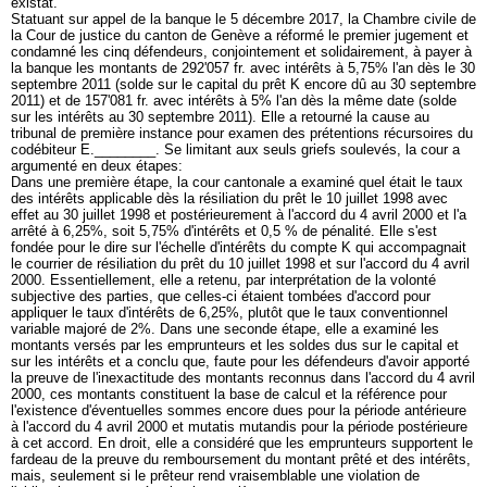
existât.
Statuant sur appel de la banque le 5 décembre 2017, la Chambre civile de
la Cour de justice du canton de Genève a réformé le premier jugement et
condamné les cinq défendeurs, conjointement et solidairement, à payer à
la banque les montants de 292'057 fr. avec intérêts à 5,75% l'an dès le 30
septembre 2011 (solde sur le capital du prêt K encore dû au 30 septembre
2011) et de 157'081 fr. avec intérêts à 5% l'an dès la même date (solde
sur les intérêts au 30 septembre 2011). Elle a retourné la cause au
tribunal de première instance pour examen des prétentions récursoires du
codébiteur E.________. Se limitant aux seuls griefs soulevés, la cour a
argumenté en deux étapes:
Dans une première étape, la cour cantonale a examiné quel était le taux
des intérêts applicable dès la résiliation du prêt le 10 juillet 1998 avec
effet au 30 juillet 1998 et postérieurement à l'accord du 4 avril 2000 et l'a
arrêté à 6,25%, soit 5,75% d'intérêts et 0,5 % de pénalité. Elle s'est
fondée pour le dire sur l'échelle d'intérêts du compte K qui accompagnait
le courrier de résiliation du prêt du 10 juillet 1998 et sur l'accord du 4 avril
2000. Essentiellement, elle a retenu, par interprétation de la volonté
subjective des parties, que celles-ci étaient tombées d'accord pour
appliquer le taux d'intérêts de 6,25%, plutôt que le taux conventionnel
variable majoré de 2%. Dans une seconde étape, elle a examiné les
montants versés par les emprunteurs et les soldes dus sur le capital et
sur les intérêts et a conclu que, faute pour les défendeurs d'avoir apporté
la preuve de l'inexactitude des montants reconnus dans l'accord du 4 avril
2000, ces montants constituent la base de calcul et la référence pour
l'existence d'éventuelles sommes encore dues pour la période antérieure
à l'accord du 4 avril 2000 et mutatis mutandis pour la période postérieure
à cet accord. En droit, elle a considéré que les emprunteurs supportent le
fardeau de la preuve du remboursement du montant prêté et des intérêts,
mais, seulement si le prêteur rend vraisemblable une violation de