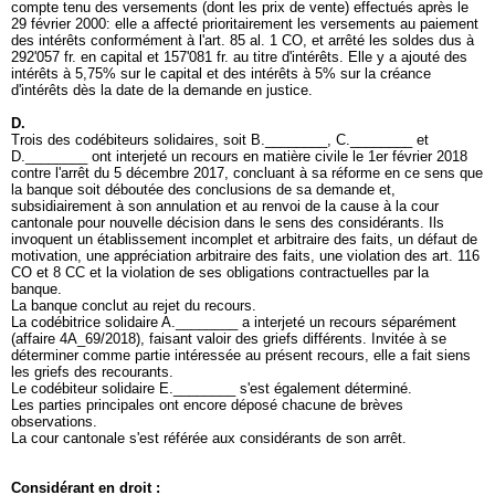
compte tenu des versements (dont les prix de vente) effectués après le
29 février 2000: elle a affecté prioritairement les versements au paiement
des intérêts conformément à l'
art. 85 al. 1 CO
, et arrêté les soldes dus à
292'057 fr. en capital et 157'081 fr. au titre d'intérêts. Elle y a ajouté des
intérêts à 5,75% sur le capital et des intérêts à 5% sur la créance
d'intérêts dès la date de la demande en justice.
D.
Trois des codébiteurs solidaires, soit B.________, C.________ et
D.________ ont interjeté un recours en matière civile le 1er février 2018
contre l'arrêt du 5 décembre 2017, concluant à sa réforme en ce sens que
la banque soit déboutée des conclusions de sa demande et,
subsidiairement à son annulation et au renvoi de la cause à la cour
cantonale pour nouvelle décision dans le sens des considérants. Ils
invoquent un établissement incomplet et arbitraire des faits, un défaut de
motivation, une appréciation arbitraire des faits, une violation des
art. 116
CO
et 8 CC et la violation de ses obligations contractuelles par la
banque.
La banque conclut au rejet du recours.
La codébitrice solidaire A.________ a interjeté un recours séparément
(affaire 4A_69/2018), faisant valoir des griefs différents. Invitée à se
déterminer comme partie intéressée au présent recours, elle a fait siens
les griefs des recourants.
Le codébiteur solidaire E.________ s'est également déterminé.
Les parties principales ont encore déposé chacune de brèves
observations.
La cour cantonale s'est référée aux considérants de son arrêt.
Considérant en droit :