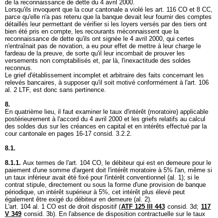
de la reconnaissance de dette du 4 avril 2000.
Lorsqu'ils invoquent que la cour cantonale a violé les
art. 116 CO
et 8 CC,
parce qu'elle n'a pas retenu que la banque devait leur fournir des comptes
détaillés leur permettant de vérifier si les loyers versés par des tiers ont
bien été pris en compte, les recourants méconnaissent que la
reconnaissance de dette qu'ils ont signée le 4 avril 2000, qui certes
n'entraînait pas de novation, a eu pour effet de mettre à leur charge le
fardeau de la preuve, de sorte qu'il leur incombait de prouver les
versements non comptabilisés et, par là, l'inexactitude des soldes
reconnus.
Le grief d'établissement incomplet et arbitraire des faits concernant les
relevés bancaires, à supposer qu'il soit motivé conformément à l'
art. 106
al. 2 LTF
, est donc sans pertinence.
8.
En quatrième lieu, il faut examiner le taux d'intérêt (moratoire) applicable
postérieurement à l'accord du 4 avril 2000 et les griefs relatifs au calcul
des soldes dus sur les créances en capital et en intérêts effectué par la
cour cantonale en pages 16-17 consid. 3.2.2.
8.1.
8.1.1.
Aux termes de l'
art. 104 CO
, le débiteur qui est en demeure pour le
paiement d'une somme d'argent doit l'intérêt moratoire à 5% l'an, même si
un taux inférieur avait été fixé pour l'intérêt conventionnel (al. 1); si le
contrat stipule, directement ou sous la forme d'une provision de banque
périodique, un intérêt supérieur à 5%, cet intérêt plus élevé peut
également être exigé du débiteur en demeure (al. 2).
L'
art. 104 al. 1 CO
est de droit dispositif (
ATF 125 III 443
consid. 3d;
117
V 349
consid. 3b). En l'absence de disposition contractuelle sur le taux