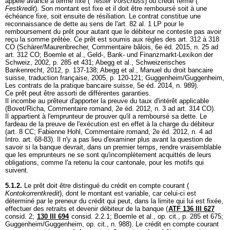
appelé avance à terme fixe (
fester Vorschuss
) ou crédit ferme (
Festkredit
). Son montant est fixe et il doit être remboursé soit à une
échéance fixe, soit ensuite de résiliation. Le contrat constitue une
reconnaissance de dette au sens de l'
art. 82 al. 1 LP
pour le
remboursement du prêt pour autant que le débiteur ne conteste pas avoir
reçu la somme prêtée. Ce prêt est soumis aux règles des art. 312 à 318
CO (Schärer/Maurenbrecher, Commentaire bâlois, 6e éd. 2015, n. 25 ad
art. 312 CO
; Boemle et al., Geld-, Bank- und Finanzmarkt-Lexikon der
Schweiz, 2002, p. 285 et 431; Abegg et al., Schweizerisches
Bankenrecht, 2012, p. 137-138; Abegg et al., Manuel du droit bancaire
suisse, traduction française, 2005, p. 120-121; Guggenheim/Guggenheim,
Les contrats de la pratique bancaire suisse, 5e éd. 2014, n. 989).
Ce prêt peut être assorti de différentes garanties.
Il incombe au prêteur d'apporter la preuve du taux d'intérêt applicable
(Bovet/Richa, Commentaire romand, 2e éd. 2012, n. 3 ad
art. 314 CO
).
Il appartient à l'emprunteur de prouver qu'il a remboursé sa dette. Le
fardeau de la preuve de l'exécution est en effet à la charge du débiteur
(
art. 8 CC
; Fabienne Hohl, Commentaire romand, 2e éd. 2012, n. 4 ad
Intro. art. 68-83). Il n'y a pas lieu d'examiner plus avant la question de
savoir si la banque devrait, dans un premier temps, rendre vraisemblable
que les emprunteurs ne se sont qu'incomplètement acquittés de leurs
obligations, comme l'a retenu la cour cantonale, pour les motifs qui
suivent.
5.1.2.
Le prêt doit être distingué du crédit en compte courant (
Kontokorrentkredit
), dont le montant est variable, car celui-ci est
déterminé par le preneur du crédit qui peut, dans la limite qui lui est fixée,
effectuer des retraits et devenir débiteur de la banque (
ATF 136 III 627
consid. 2;
130 III 694
consid. 2.2.1; Boemle et al., op. cit., p. 285 et 675;
Guggenheim/Guggenheim, op. cit., n. 988). Le crédit en compte courant