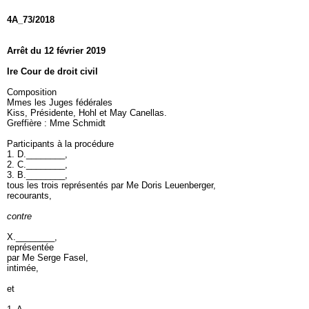
4A_73/2018
Arrêt du 12 février 2019
Ire Cour de droit civil
Composition
Mmes les Juges fédérales
Kiss, Présidente, Hohl et May Canellas.
Greffière : Mme Schmidt
Participants à la procédure
1. D.________,
2. C.________,
3. B.________,
tous les trois représentés par Me Doris Leuenberger,
recourants,
contre
X.________,
représentée
par Me Serge Fasel,
intimée,
et