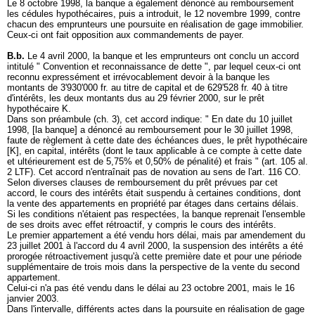
Le 8 octobre 1998, la banque a également dénoncé au remboursement
les cédules hypothécaires, puis a introduit, le 12 novembre 1999, contre
chacun des emprunteurs une poursuite en réalisation de gage immobilier.
Ceux-ci ont fait opposition aux commandements de payer.
B.b.
Le 4 avril 2000, la banque et les emprunteurs ont conclu un accord
intitulé " Convention et reconnaissance de dette ", par lequel ceux-ci ont
reconnu expressément et irrévocablement devoir à la banque les
montants de 3'930'000 fr. au titre de capital et de 629'528 fr. 40 à titre
d'intérêts, les deux montants dus au 29 février 2000, sur le prêt
hypothécaire K.
Dans son préambule (ch. 3), cet accord indique: " En date du 10 juillet
1998, [la banque] a dénoncé au remboursement pour le 30 juillet 1998,
faute de règlement à cette date des échéances dues, le prêt hypothécaire
[K], en capital, intérêts (dont le taux applicable à ce compte à cette date
et ultérieurement est de 5,75% et 0,50% de pénalité) et frais " (
art. 105 al.
2 LTF
). Cet accord n'entraînait pas de novation au sens de l'
art. 116 CO
.
Selon diverses clauses de remboursement du prêt prévues par cet
accord, le cours des intérêts était suspendu à certaines conditions, dont
la vente des appartements en propriété par étages dans certains délais.
Si les conditions n'étaient pas respectées, la banque reprenait l'ensemble
de ses droits avec effet rétroactif, y compris le cours des intérêts.
Le premier appartement a été vendu hors délai, mais par amendement du
23 juillet 2001 à l'accord du 4 avril 2000, la suspension des intérêts a été
prorogée rétroactivement jusqu'à cette première date et pour une période
supplémentaire de trois mois dans la perspective de la vente du second
appartement.
Celui-ci n'a pas été vendu dans le délai au 23 octobre 2001, mais le 16
janvier 2003.
Dans l'intervalle, différents actes dans la poursuite en réalisation de gage