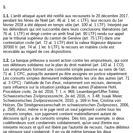
1.
1.1.
L'arrêt attaqué ayant été notifié aux recourants le 20 décembre 2017,
pendant les féries de Noël (
art. 46 al. 1 let
. c LTF), leur recours du 1er
février 2018 a été déposé en temps utile (
art. 100 al. 1 LTF
). Interjeté par
les défendeurs qui ont succombé dans leurs conclusions libératoires (
art.
76 al. 1 LTF
) et dirigé contre un arrêt final (
art. 90 LTF
) rendu sur appel
par le tribunal supérieur du canton de Genève (
art. 75 LTF
) dans une
contestation civile (
art. 72 al. 1 LTF
) dont la valeur litigieuse dépasse
30'000 fr. (
art. 74 al. 1 let. b LTF
), le recours en matière civile est
recevable au regard de ces dispositions.
1.2.
La banque prêteuse a ouvert action contre les emprunteurs, qui sont
ses débiteurs solidaires sur le plan du droit matériel (
art. 143 al. 1 CO
).
Les emprunteurs forment une consorité simple passive au sens de l'
art.
71 al. 1 CPC
, puisqu'ils auraient pu être assignés en justice séparément.
Les consorts simples demeurent indépendants les uns des autres (
art. 71
al. 3 CPC
) : l'attitude de l'un d'eux, notamment son recours, demeure
sans influence sur la situation juridique des autres (Fabienne Hohl,
Procédure civile, 2e éd. 2016, T. I, n. 969; Leuenberger/Uffer-Tobler,
Schweizerisches Zivilprozessrecht, 2e éd. 2016, n. 3.48; Isaak Meier,
Schweizerisches Zivilprozessrecht, 2010, p. 169 in fine; Cristina von
Holzen, Die Streitgenossenschaft im schweizerischen Zivilprozess, 2006,
p. 258). Ainsi, même si le juge rend un seul jugement contre tous les
consorts simples, son jugement contient matériellement autant de
décisions qu'il y a de consorts simples. Dès lors, par exemple, si deux
codéfendeurs sont condamnés solidairement, qu'un seul d'entre eux
interjette recours et qu'il est libéré par l'autorité de recours, l'autre débiteur
se retrouve seul condamné. Il en va de même lorsque les deux