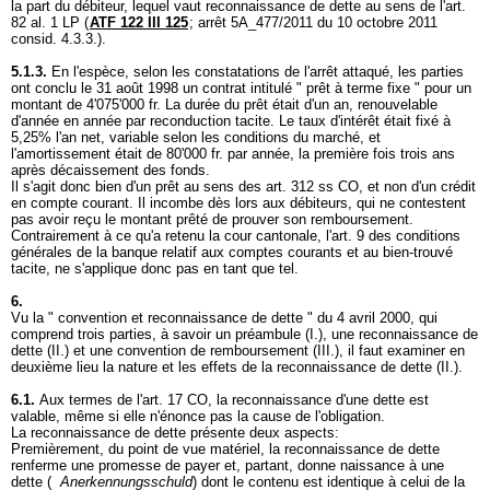
la part du débiteur, lequel vaut reconnaissance de dette au sens de l'
art.
82 al. 1 LP
(
ATF 122 III 125
; arrêt 5A_477/2011 du 10 octobre 2011
consid. 4.3.3.).
5.1.3.
En l'espèce, selon les constatations de l'arrêt attaqué, les parties
ont conclu le 31 août 1998 un contrat intitulé " prêt à terme fixe " pour un
montant de 4'075'000 fr. La durée du prêt était d'un an, renouvelable
d'année en année par reconduction tacite. Le taux d'intérêt était fixé à
5,25% l'an net, variable selon les conditions du marché, et
l'amortissement était de 80'000 fr. par année, la première fois trois ans
après décaissement des fonds.
Il s'agit donc bien d'un prêt au sens des
art. 312 ss CO
, et non d'un crédit
en compte courant. Il incombe dès lors aux débiteurs, qui ne contestent
pas avoir reçu le montant prêté de prouver son remboursement.
Contrairement à ce qu'a retenu la cour cantonale, l'art. 9 des conditions
générales de la banque relatif aux comptes courants et au bien-trouvé
tacite, ne s'applique donc pas en tant que tel.
6.
Vu la " convention et reconnaissance de dette " du 4 avril 2000, qui
comprend trois parties, à savoir un préambule (I.), une reconnaissance de
dette (II.) et une convention de remboursement (III.), il faut examiner en
deuxième lieu la nature et les effets de la reconnaissance de dette (II.).
6.1.
Aux termes de l'
art. 17 CO
, la reconnaissance d'une dette est
valable, même si elle n'énonce pas la cause de l'obligation.
La reconnaissance de dette présente deux aspects:
Premièrement, du point de vue matériel, la reconnaissance de dette
renferme une promesse de payer et, partant, donne naissance à une
dette (
Anerkennungsschuld
) dont le contenu est identique à celui de la