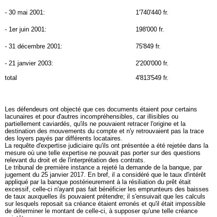
- 30 mai 2001:
1'740'440 fr.
- 1er juin 2001:
198'000 fr.
- 31 décembre 2001:
75'849 fr.
- 21 janvier 2003:
2'200'000 fr.
total
4'813'549 fr.
Les défendeurs ont objecté que ces documents étaient pour certains
lacunaires et pour d'autres incompréhensibles, car illisibles ou
partiellement caviardés, qu'ils ne pouvaient retracer l'origine et la
destination des mouvements du compte et n'y retrouvaient pas la trace
des loyers payés par différents locataires.
La requête d'expertise judiciaire qu'ils ont présentée a été rejetée dans la
mesure où une telle expertise ne pouvait pas porter sur des questions
relevant du droit et de l'interprétation des contrats.
Le tribunal de première instance a rejeté la demande de la banque, par
jugement du 25 janvier 2017. En bref, il a considéré que le taux d'intérêt
appliqué par la banque postérieurement à la résiliation du prêt était
excessif, celle-ci n'ayant pas fait bénéficier les emprunteurs des baisses
de taux auxquelles ils pouvaient prétendre; il s'ensuivait que les calculs
sur lesquels reposait sa créance étaient erronés et qu'il était impossible
de déterminer le montant de celle-ci, à supposer qu'une telle créance