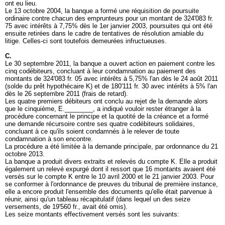
ont eu lieu.
Le 13 octobre 2004, la banque a formé une réquisition de poursuite
ordinaire contre chacun des emprunteurs pour un montant de 324'083 fr.
75 avec intérêts à 7,75% dès le 1er janvier 2003, poursuites qui ont été
ensuite retirées dans le cadre de tentatives de résolution amiable du
litige. Celles-ci sont toutefois demeurées infructueuses.
C.
Le 30 septembre 2011, la banque a ouvert action en paiement contre les
cinq codébiteurs, concluant à leur condamnation au paiement des
montants de 324'083 fr. 05 avec intérêts à 5,75% l'an dès le 24 août 2011
(solde du prêt hypothécaire K) et de 180'111 fr. 30 avec intérêts à 5% l'an
dès le 26 septembre 2011 (frais de retard).
Les quatre premiers débiteurs ont conclu au rejet de la demande alors
que le cinquième, E.________, a indiqué vouloir rester étranger à la
procédure concernant le principe et la quotité de la créance et a formé
une demande récursoire contre ses quatre codébiteurs solidaires,
concluant à ce qu'ils soient condamnés à le relever de toute
condamnation à son encontre.
La procédure a été limitée à la demande principale, par ordonnance du 21
octobre 2013.
La banque a produit divers extraits et relevés du compte K. Elle a produit
également un relevé expurgé dont il ressort que 16 montants avaient été
versés sur le compte K entre le 10 avril 2000 et le 21 janvier 2003. Pour
se conformer à l'ordonnance de preuves du tribunal de première instance,
elle a encore produit l'ensemble des documents qu'elle était parvenue à
réunir, ainsi qu'un tableau récapitulatif (dans lequel un des seize
versements, de 19'560 fr., avait été omis).
Les seize montants effectivement versés sont les suivants: