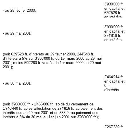
3'930'000 fr.
en capital et
- au 29 février 2000:
629'528 fr.
en intérêts
3'930'000 fr.
en capital et
- au 29 mai 2001:
274'816 fr.
en intérêts
(soit 629'528 fr. d'intérêts au 29 février 2000, 244'548 fr.
d'intérêts à 5% sur 3'930'000 fr. du 1er mars 2000 au 29 mai
2001, moins 599'260 fr. versés du 1er mars 2000 au 29 mai
2001);
2'464'914 fr.
en capital et
- au 30 mai 2001:
0 fr.
d'intérêts
(soit 3'930'000 fr. - 1'465'086 fr., solde du versement de
1'740'440 fr. après affectation de 274'816 fr. au paiement des
intérêts dus au 29 mai 2001 et de 538 fr. au paiement des
intérêts à 5% du 30 mai au 1er juin 2001 sur 3'930'000 fr.);
2'267'589 fr.