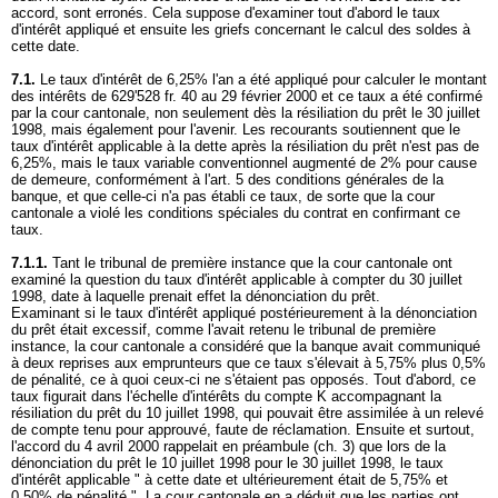
accord, sont erronés. Cela suppose d'examiner tout d'abord le taux
d'intérêt appliqué et ensuite les griefs concernant le calcul des soldes à
cette date.
7.1.
Le taux d'intérêt de 6,25% l'an a été appliqué pour calculer le montant
des intérêts de 629'528 fr. 40 au 29 février 2000 et ce taux a été confirmé
par la cour cantonale, non seulement dès la résiliation du prêt le 30 juillet
1998, mais également pour l'avenir. Les recourants soutiennent que le
taux d'intérêt applicable à la dette après la résiliation du prêt n'est pas de
6,25%, mais le taux variable conventionnel augmenté de 2% pour cause
de demeure, conformément à l'art. 5 des conditions générales de la
banque, et que celle-ci n'a pas établi ce taux, de sorte que la cour
cantonale a violé les conditions spéciales du contrat en confirmant ce
taux.
7.1.1.
Tant le tribunal de première instance que la cour cantonale ont
examiné la question du taux d'intérêt applicable à compter du 30 juillet
1998, date à laquelle prenait effet la dénonciation du prêt.
Examinant si le taux d'intérêt appliqué postérieurement à la dénonciation
du prêt était excessif, comme l'avait retenu le tribunal de première
instance, la cour cantonale a considéré que la banque avait communiqué
à deux reprises aux emprunteurs que ce taux s'élevait à 5,75% plus 0,5%
de pénalité, ce à quoi ceux-ci ne s'étaient pas opposés. Tout d'abord, ce
taux figurait dans l'échelle d'intérêts du compte K accompagnant la
résiliation du prêt du 10 juillet 1998, qui pouvait être assimilée à un relevé
de compte tenu pour approuvé, faute de réclamation. Ensuite et surtout,
l'accord du 4 avril 2000 rappelait en préambule (ch. 3) que lors de la
dénonciation du prêt le 10 juillet 1998 pour le 30 juillet 1998, le taux
d'intérêt applicable " à cette date et ultérieurement était de 5,75% et
0,50% de pénalité ". La cour cantonale en a déduit que les parties ont