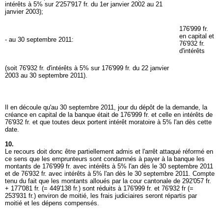
intérêts à 5% sur 2'257'917 fr. du 1er janvier 2002 au 21
janvier 2003);
176'999 fr.
en capital et
- au 30 septembre 2011:
76'932 fr.
d'intérêts
(soit 76'932 fr. d'intérêts à 5% sur 176'999 fr. du 22 janvier
2003 au 30 septembre 2011).
Il en découle qu'au 30 septembre 2011, jour du dépôt de la demande, la
créance en capital de la banque était de 176'999 fr. et celle en intérêts de
76'932 fr. et que toutes deux portent intérêt moratoire à 5% l'an dès cette
date.
10.
Le recours doit donc être partiellement admis et l'arrêt attaqué réformé en
ce sens que les emprunteurs sont condamnés à payer à la banque les
montants de 176'999 fr. avec intérêts à 5% l'an dès le 30 septembre 2011
et de 76'932 fr. avec intérêts à 5% l'an dès le 30 septembre 2011. Compte
tenu du fait que les montants alloués par la cour cantonale de 292'057 fr.
+ 177'081 fr. (= 449'138 fr.) sont réduits à 176'999 fr. et 76'932 fr (=
253'931 fr.) environ de moitié, les frais judiciaires seront répartis par
moitié et les dépens compensés.