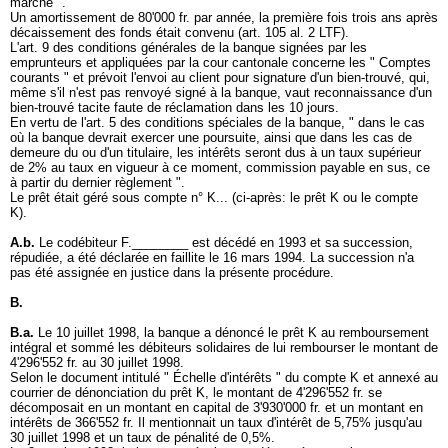
marché ".
Un amortissement de 80'000 fr. par année, la première fois trois ans après
décaissement des fonds était convenu (
art. 105 al. 2 LTF
).
L'art. 9 des conditions générales de la banque signées par les
emprunteurs et appliquées par la cour cantonale concerne les " Comptes
courants " et prévoit l'envoi au client pour signature d'un bien-trouvé, qui,
même s'il n'est pas renvoyé signé à la banque, vaut reconnaissance d'un
bien-trouvé tacite faute de réclamation dans les 10 jours.
En vertu de l'art. 5 des conditions spéciales de la banque, " dans le cas
où la banque devrait exercer une poursuite, ainsi que dans les cas de
demeure du ou d'un titulaire, les intérêts seront dus à un taux supérieur
de 2% au taux en vigueur à ce moment, commission payable en sus, ce
à partir du dernier règlement ".
Le prêt était géré sous compte n° K... (ci-après: le prêt K ou le compte
K).
A.b.
Le codébiteur F.________ est décédé en 1993 et sa succession,
répudiée, a été déclarée en faillite le 16 mars 1994. La succession n'a
pas été assignée en justice dans la présente procédure.
B.
B.a.
Le 10 juillet 1998, la banque a dénoncé le prêt K au remboursement
intégral et sommé les débiteurs solidaires de lui rembourser le montant de
4'296'552 fr. au 30 juillet 1998.
Selon le document intitulé " Échelle d'intérêts " du compte K et annexé au
courrier de dénonciation du prêt K, le montant de 4'296'552 fr. se
décomposait en un montant en capital de 3'930'000 fr. et un montant en
intérêts de 366'552 fr. Il mentionnait un taux d'intérêt de 5,75% jusqu'au
30 juillet 1998 et un taux de pénalité de 0,5%.