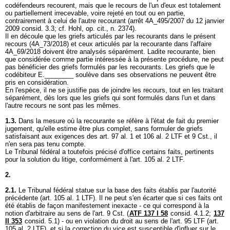
codéfendeurs recourent, mais que le recours de l'un d'eux est totalement
ou partiellement irrecevable, voire rejeté en tout ou en partie,
contrairement à celui de l'autre recourant (arrêt 4A_495/2007 du 12 janvier
2009 consid. 3.3; cf. Hohl, op. cit., n. 2374).
Il en découle que les griefs articulés par les recourants dans le présent
recours (4A_73/2018) et ceux articulés par la recourante dans l'affaire
4A_69/2018 doivent être analysés séparément. Ladite recourante, bien
que considérée comme partie intéressée à la présente procédure, ne peut
pas bénéficier des griefs formulés par les recourants. Les griefs que le
codébiteur E.________ soulève dans ses observations ne peuvent être
pris en considération.
En l'espèce, il ne se justifie pas de joindre les recours, tout en les traitant
séparément, dès lors que les griefs qui sont formulés dans l'un et dans
l'autre recours ne sont pas les mêmes.
1.3.
Dans la mesure où la recourante se réfère à l'état de fait du premier
jugement, qu'elle estime être plus complet, sans formuler de griefs
satisfaisant aux exigences des art. 97 al. 1 et 106 al. 2 LTF et 9 Cst., il
n'en sera pas tenu compte.
Le Tribunal fédéral a toutefois précisé d'office certains faits, pertinents
pour la solution du litige, conformément à l'
art. 105 al. 2 LTF
.
2.
2.1.
Le Tribunal fédéral statue sur la base des faits établis par l'autorité
précédente (
art. 105 al. 1 LTF
). Il ne peut s'en écarter que si ces faits ont
été établis de façon manifestement inexacte - ce qui correspond à la
notion d'arbitraire au sens de l'
art. 9 Cst.
(
ATF 137 I 58
consid. 4.1.2;
137
II 353
consid. 5.1) - ou en violation du droit au sens de l'
art. 95 LTF
(
art.
105 al. 2 LTF
), et si la correction du vice est susceptible d'influer sur le