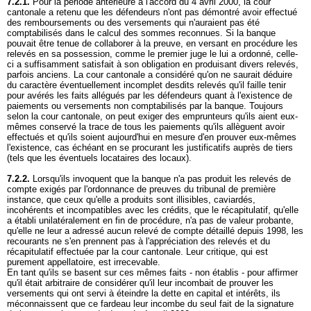
7.2.1.
Pour la période antérieure à l'accord du 4 avril 2000, la cour
cantonale a retenu que les défendeurs n'ont pas démontré avoir effectué
des remboursements ou des versements qui n'auraient pas été
comptabilisés dans le calcul des sommes reconnues. Si la banque
pouvait être tenue de collaborer à la preuve, en versant en procédure les
relevés en sa possession, comme le premier juge le lui a ordonné, celle-
ci a suffisamment satisfait à son obligation en produisant divers relevés,
parfois anciens. La cour cantonale a considéré qu'on ne saurait déduire
du caractère éventuellement incomplet desdits relevés qu'il faille tenir
pour avérés les faits allégués par les défendeurs quant à l'existence de
paiements ou versements non comptabilisés par la banque. Toujours
selon la cour cantonale, on peut exiger des emprunteurs qu'ils aient eux-
mêmes conservé la trace de tous les paiements qu'ils allèguent avoir
effectués et qu'ils soient aujourd'hui en mesure d'en prouver eux-mêmes
l'existence, cas échéant en se procurant les justificatifs auprès de tiers
(tels que les éventuels locataires des locaux).
7.2.2.
Lorsqu'ils invoquent que la banque n'a pas produit les relevés de
compte exigés par l'ordonnance de preuves du tribunal de première
instance, que ceux qu'elle a produits sont illisibles, caviardés,
incohérents et incompatibles avec les crédits, que le récapitulatif, qu'elle
a établi unilatéralement en fin de procédure, n'a pas de valeur probante,
qu'elle ne leur a adressé aucun relevé de compte détaillé depuis 1998, les
recourants ne s'en prennent pas à l'appréciation des relevés et du
récapitulatif effectuée par la cour cantonale. Leur critique, qui est
purement appellatoire, est irrecevable.
En tant qu'ils se basent sur ces mêmes faits - non établis - pour affirmer
qu'il était arbitraire de considérer qu'il leur incombait de prouver les
versements qui ont servi à éteindre la dette en capital et intérêts, ils
méconnaissent que ce fardeau leur incombe du seul fait de la signature