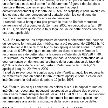
On ne saurait déduire, sans arbitraire, de cette simple constatation, dans
un préambule et du seul terme " ultérieurement " figurant de plus dans
une parenthèse, que les emprunteurs auraient accepté
conventionnellement que le taux de 6,25% l'an s'applique pour l'avenir, en
lieu et place du taux conventionnel variable selon les conditions du
marché et augmenté de 2% en cas de demeure.
Il s'ensuit que la banque n'a pas prouvé le taux de l'intérêt moratoire
conventionnel dû à compter du 1er mars 2000, en dérogation à l'
art. 104
al. 1 CO
, de sorte que c'est le taux légal de 5% de cette disposition qui
est donc applicable.
7.1.3.
En revanche, les emprunteurs échouent à démontrer que, pour ce
qui concerne le montant des intérêts, qui a été reconnu, de 629'528 fr. 40
au 29 février 2000, le taux de 6,25% l'an appliqué serait erroné. En effet,
ce taux de 6,25% l'an figure expressément dans le texte même de la
reconnaissance de dette relatif à la créance d'intérêts de 629'528 fr. 40.
De surcroît, les recourants ne critiquent pas la seconde motivation de la
cour cantonale en démontrant l'arbitraire de la constatation du taux de
4,25% à la date de l'accord et, partant, l'arbitraire du taux de 6,25%
appliqué jusqu'au 29 février 2000.
Il sied de relever pour le surplus que, selon l'arrêt attaqué, les recourants
ne remettaient pas en cause le taux d'intérêt appliqué pour le calcul des
intérêts avant la résiliation du prêt le 10 juillet 1998.
7.2.
Ensuite, en ce qui concerne les soldes dus sur le capital et sur les
intérêts, les recourants invoquent l'appréciation arbitraire des preuves
(mais sans même indiquer les
art. 97 al. 1 LTF
et 9 Cst.) : ils soutiennent
que la banque a échoué à établir clairement les montants qu'elle leur
réclame onze ans après la signature de la reconnaissance de dette.