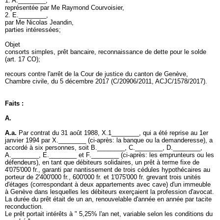
1. A.________,
représentée par Me Raymond Courvoisier,
2. E.________,
par Me Nicolas Jeandin,
parties intéressées;
Objet
consorts simples, prêt bancaire, reconnaissance de dette pour le solde
(
art. 17 CO
);
recours contre l'arrêt de la Cour de justice du canton de Genève,
Chambre civile, du 5 décembre 2017 (C/20906/2011, ACJC/1578/2017).
Faits :
A.
A.a.
Par contrat du 31 août 1988, X.1________, qui a été reprise au 1er
janvier 1994 par X.________ (ci-après: la banque ou la demanderesse), a
accordé à six personnes, soit B.________, C.________, D.________,
A.________, E.________ et F.________ (ci-après: les emprunteurs ou les
défendeurs), en tant que débiteurs solidaires, un prêt à terme fixe de
4'075'000 fr., garanti par nantissement de trois cédules hypothécaires au
porteur de 2'400'000 fr., 600'000 fr. et 1'075'000 fr. grevant trois unités
d'étages (correspondant à deux appartements avec cave) d'un immeuble
à Genève dans lesquelles les débiteurs exerçaient la profession d'avocat.
La durée du prêt était de un an, renouvelable d'année en année par tacite
reconduction.
Le prêt portait intérêts à " 5,25% l'an net, variable selon les conditions du