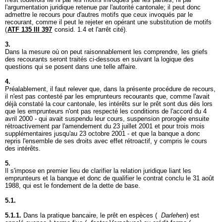
l'argumentation juridique retenue par l'autorité cantonale; il peut donc
admettre le recours pour d'autres motifs que ceux invoqués par le
recourant, comme il peut le rejeter en opérant une substitution de motifs
(
ATF 135 III 397
consid. 1.4 et l'arrêt cité).
3.
Dans la mesure où on peut raisonnablement les comprendre, les griefs
des recourants seront traités ci-dessous en suivant la logique des
questions qui se posent dans une telle affaire.
4.
Préalablement, il faut relever que, dans la présente procédure de recours,
il n'est pas contesté par les emprunteurs recourants que, comme l'avait
déjà constaté la cour cantonale, les intérêts sur le prêt sont dus dès lors
que les emprunteurs n'ont pas respecté les conditions de l'accord du 4
avril 2000 - qui avait suspendu leur cours, suspension prorogée ensuite
rétroactivement par l'amendement du 23 juillet 2001 et pour trois mois
supplémentaires jusqu'au 23 octobre 2001 - et que la banque a donc
repris l'ensemble de ses droits avec effet rétroactif, y compris le cours
des intérêts.
5.
Il s'impose en premier lieu de clarifier la relation juridique liant les
emprunteurs et la banque et donc de qualifier le contrat conclu le 31 août
1988, qui est le fondement de la dette de base.
5.1.
5.1.1.
Dans la pratique bancaire, le prêt en espèces (
Darlehen
) est