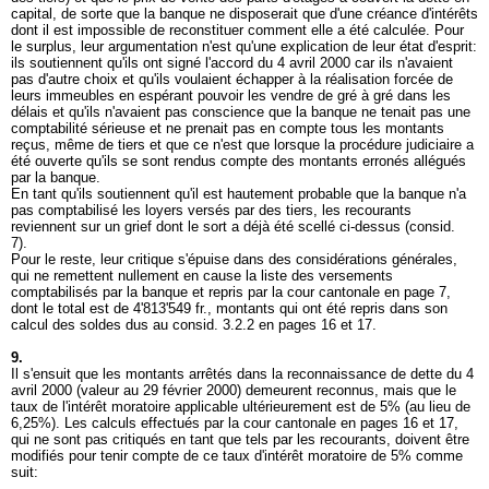
capital, de sorte que la banque ne disposerait que d'une créance d'intérêts
dont il est impossible de reconstituer comment elle a été calculée. Pour
le surplus, leur argumentation n'est qu'une explication de leur état d'esprit:
ils soutiennent qu'ils ont signé l'accord du 4 avril 2000 car ils n'avaient
pas d'autre choix et qu'ils voulaient échapper à la réalisation forcée de
leurs immeubles en espérant pouvoir les vendre de gré à gré dans les
délais et qu'ils n'avaient pas conscience que la banque ne tenait pas une
comptabilité sérieuse et ne prenait pas en compte tous les montants
reçus, même de tiers et que ce n'est que lorsque la procédure judiciaire a
été ouverte qu'ils se sont rendus compte des montants erronés allégués
par la banque.
En tant qu'ils soutiennent qu'il est hautement probable que la banque n'a
pas comptabilisé les loyers versés par des tiers, les recourants
reviennent sur un grief dont le sort a déjà été scellé ci-dessus (consid.
7).
Pour le reste, leur critique s'épuise dans des considérations générales,
qui ne remettent nullement en cause la liste des versements
comptabilisés par la banque et repris par la cour cantonale en page 7,
dont le total est de 4'813'549 fr., montants qui ont été repris dans son
calcul des soldes dus au consid. 3.2.2 en pages 16 et 17.
9.
Il s'ensuit que les montants arrêtés dans la reconnaissance de dette du 4
avril 2000 (valeur au 29 février 2000) demeurent reconnus, mais que le
taux de l'intérêt moratoire applicable ultérieurement est de 5% (au lieu de
6,25%). Les calculs effectués par la cour cantonale en pages 16 et 17,
qui ne sont pas critiqués en tant que tels par les recourants, doivent être
modifiés pour tenir compte de ce taux d'intérêt moratoire de 5% comme
suit: