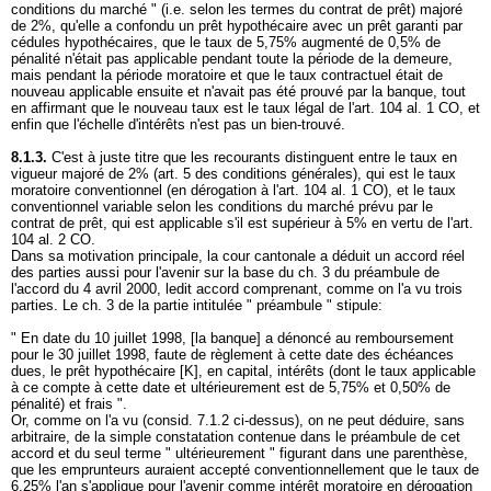
conditions du marché " (i.e. selon les termes du contrat de prêt) majoré
de 2%, qu'elle a confondu un prêt hypothécaire avec un prêt garanti par
cédules hypothécaires, que le taux de 5,75% augmenté de 0,5% de
pénalité n'était pas applicable pendant toute la période de la demeure,
mais pendant la période moratoire et que le taux contractuel était de
nouveau applicable ensuite et n'avait pas été prouvé par la banque, tout
en affirmant que le nouveau taux est le taux légal de l'
art. 104 al. 1 CO
, et
enfin que l'échelle d'intérêts n'est pas un bien-trouvé.
8.1.3.
C'est à juste titre que les recourants distinguent entre le taux en
vigueur majoré de 2% (art. 5 des conditions générales), qui est le taux
moratoire conventionnel (en dérogation à l'
art. 104 al. 1 CO
), et le taux
conventionnel variable selon les conditions du marché prévu par le
contrat de prêt, qui est applicable s'il est supérieur à 5% en vertu de l'
art.
104 al. 2 CO
.
Dans sa motivation principale, la cour cantonale a déduit un accord réel
des parties aussi pour l'avenir sur la base du ch. 3 du préambule de
l'accord du 4 avril 2000, ledit accord comprenant, comme on l'a vu trois
parties. Le ch. 3 de la partie intitulée " préambule " stipule:
" En date du 10 juillet 1998, [la banque] a dénoncé au remboursement
pour le 30 juillet 1998, faute de règlement à cette date des échéances
dues, le prêt hypothécaire [K], en capital, intérêts (dont le taux applicable
à ce compte à cette date et ultérieurement est de 5,75% et 0,50% de
pénalité) et frais ".
Or, comme on l'a vu (consid. 7.1.2 ci-dessus), on ne peut déduire, sans
arbitraire, de la simple constatation contenue dans le préambule de cet
accord et du seul terme " ultérieurement " figurant dans une parenthèse,
que les emprunteurs auraient accepté conventionnellement que le taux de
6,25% l'an s'applique pour l'avenir comme intérêt moratoire en dérogation