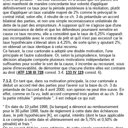
ainsi manifesté de manière concordante leur volonté d'appliquer
définitivement ce taux pour la période postérieure à la résiliation, plutôt
que d'appliquer un taux variable majoré de 2% comme le prévoyait le
contrat initial; selon elle, il résulte de ce ch. 3 du préambule un accord
bilatéral des parties, et non une simple reconnaissance unilatérale de
dette de la part des emprunteurs. A supposer qu'il ne s'agisse que d'une
reconnaissance de dette et que les défendeurs pourraient remettre en
cause ce taux reconnu, elle a considéré que le taux de 6,25% n'apparaît
pas incompatible avec le contrat de prêt et qu'il n'est pas excessif car le
taux hypothécaire s'élevait alors à 4,25%, de sorte qu'en y ajoutant 2%,
on obtenait un taux identique à celui reconnu.
Ce faisant, la cour cantonale a adopté une double motivation, l'une
principale et l'autre subsidiaire. Or, selon la jurisprudence, lorsque la
décision attaquée comporte plusieurs motivations indépendantes et
suffisantes pour sceller le sort de la cause, il incombe au recourant, sous
peine d'irrecevabilité, de démontrer que chacune d'entre elles est contraire
au droit (
ATF 138 III 728
consid. 3.4;
133 IV 119
consid. 6).
7.1.2.
En tant que, dans sa motivation principale, la cour cantonale a
déduit un accord réel des parties pour l'avenir sur la base du ch. 3 du
préambule de l'accord du 4 avril 2000, son opinion ne peut être suivie. En
effet, comme on l'a vu, ledit accord comprend trois parties et au ch. 3 de
la partie intitulée " préambule ", il est indiqué ce qui suit:
" En date du 10 juillet 1998, [la banque] a dénoncé au remboursement
pour le 30 juillet 1998, faute de règlement à cette date des échéances
dues, le prêt hypothécaire [K], en capital, intérêts (dont le taux applicable
à ce compte à cette date et ultérieurement est de 5,75% et 0,50% de
pénalité) et frais ".