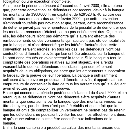
l'obligation ou une exécution incomplète.
Ainsi, pour la période antérieure à l'accord du 4 avril 2000, elle a retenu
que, par cette convention les défendeurs ont reconnu devoir à la banque
les montants de 3'930'000 fr. en capital et de 629'528 fr. 40 au titre des
intérêts, tous montants dus au 29 février 2000, que cette convention
n'emportait toutefois pas novation et que, partant, cette reconnaissance
de dette ne privait pas les emprunteurs de la possibilité de démontrer que
les montants reconnus n'étaient pas ou pas entièrement dus. Or, selon
elle, les défendeurs n'ont pas démontré qu'ils auraient effectué des
remboursements ou des versements qui n'auraient pas été comptabilisés
par la banque, ni n'ont démontré que les intérêts facturés dans cette
convention seraient erronés; en tous les cas, les défendeurs n'ont pas
contesté les différents relevés qui leur ont été adressés par la banque et
ils sont donc réputés en avoir accepté la teneur. Si la banque a tenu la
comptabilité des opérations relatives au prêt litigieux, elle a rendu
vraisemblable que les défendeurs ne s'étaient qu'incomplètement
acquittés de leurs obligations, de sorte que les emprunteurs supportaient
le fardeau de la preuve de leur libération. La banque a suffisamment
collaboré à la preuve en produisant différents relevés; il appartenait aux
emprunteurs de conserver la date de tous les versements qu'ils allèguent
avoir effectués pour pouvoir les prouver.
En ce qui concerne la période postérieure à l'accord du 4 avril 2000, elle a
retenu que les défendeurs n'ont pas démontré s'être acquittés d'autres
montants que ceux admis par la banque, que des montants versés, au
titre de loyers, par des tiers n'ont pas été établis et que le fait que la
banque ait omis de comptabiliser un versement ne permet pas de retenir
que les défendeurs ne pouvaient vérifier les sommes effectivement dues,
ni qu'aucune valeur ne puisse être accordée aux indications de la
banque.
Enfin, la cour cantonale a procédé au calcul des montants encore dus,