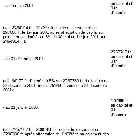
en capital et
- au 1er juin 2001:
0 fr.
d'intérêts
(soit 2'464'914 fr. - 197'325 fr., solde du versement de
198'000 fr. le 1er juin 2001 après affectation de 675 fr. au
paiement des intérêts à 5% du 30 mai au 1er juin 2011 sur
2'464'914 fr.);
2'257'917 fr.
en capital et
- au 31 décembre 2001:
0 fr.
d'intérêts
(soit 66'177 fr. d'intérêts à 5% sur 2'267'589 fr. du 1er juin au
31 décembre 2001, moins 75'849 fr. versés le 31 décembre
2001);
176'999 fr.
en capital et
- au 21 janvier 2003:
0 fr.
d'intérêts
(soit 2'257'917 fr. - 2'080'918 fr., solde du versement de
2'200'000 fr. après affectation de 119'082 fr. au paiement des