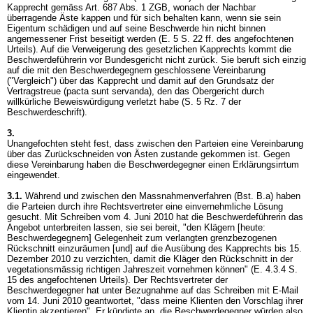
Kapprecht gemäss
Art. 687 Abs. 1 ZGB
, wonach der Nachbar
überragende Äste kappen und für sich behalten kann, wenn sie sein
Eigentum schädigen und auf seine Beschwerde hin nicht binnen
angemessener Frist beseitigt werden (E. 5 S. 22 ff. des angefochtenen
Urteils). Auf die Verweigerung des gesetzlichen Kapprechts kommt die
Beschwerdeführerin vor Bundesgericht nicht zurück. Sie beruft sich einzig
auf die mit den Beschwerdegegnern geschlossene Vereinbarung
("Vergleich") über das Kapprecht und damit auf den Grundsatz der
Vertragstreue (pacta sunt servanda), den das Obergericht durch
willkürliche Beweiswürdigung verletzt habe (S. 5 Rz. 7 der
Beschwerdeschrift).
3.
Unangefochten steht fest, dass zwischen den Parteien eine Vereinbarung
über das Zurückschneiden von Ästen zustande gekommen ist. Gegen
diese Vereinbarung haben die Beschwerdegegner einen Erklärungsirrtum
eingewendet.
3.1.
Während und zwischen den Massnahmenverfahren (Bst. B.a) haben
die Parteien durch ihre Rechtsvertreter eine einvernehmliche Lösung
gesucht. Mit Schreiben vom 4. Juni 2010 hat die Beschwerdeführerin das
Angebot unterbreiten lassen, sie sei bereit, "den Klägern [heute:
Beschwerdegegnern] Gelegenheit zum verlangten grenzbezogenen
Rückschnitt einzuräumen [und] auf die Ausübung des Kapprechts bis 15.
Dezember 2010 zu verzichten, damit die Kläger den Rückschnitt in der
vegetationsmässig richtigen Jahreszeit vornehmen können" (E. 4.3.4 S.
15 des angefochtenen Urteils). Der Rechtsvertreter der
Beschwerdegegner hat unter Bezugnahme auf das Schreiben mit E-Mail
vom 14. Juni 2010 geantwortet, "dass meine Klienten den Vorschlag ihrer
Klientin akzeptieren". Er kündigte an, die Beschwerdegegner würden also