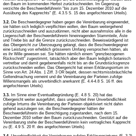
den Baum im kommenden Herbst zurückschneiden. Im Gegenzug
verzichte die Beschwerdeführerin "bis zum 15. Dezember 2010 auf die
Ausübung des Kapprechts" (E. 4.3.5 S. 15 des angefochtenen Urteils).
3.2.
Die Beschwerdegegner haben gegen die Vereinbarung eingewendet,
sie hätten sich lediglich verpflichten wollen, den Baum weitergehend
zurückzuschneiden und auszudünnen, nicht aber ausnahmslos alle in die
Liegenschaft der Beschwerdeführerin hineinragenden Stammteile, Äste
und Triebe bis auf die Grenze zurückzuschneiden. Beweiswürdigend ist
das Obergericht zur Überzeugung gelangt, dass die Beschwerdegegner
eine Leistung von erheblich grösserem Umfang versprochen hätten, als
es ihr Wille gewesen sei. Sie hätten nämlich einem "grenzbezogenen
Rückschnitt" zugestimmt, tatsächlich aber den Baum lediglich botanisch
vertretbar und damit gegebenenfalls nicht bis an die Grundstücksgrenze
zurückschneiden wollen. Das Obergericht hat einen Erklärungsirrtum im
Sinne von
Art. 24 Abs. 1 Ziff. 3 OR
bejaht, dessen rechtsmissbräuchliche
Geltendmachung verneint und die Vereinbarung der Parteien zufolge
Willensmangels als unverbindlich anerkannt (E. 4.4-4.8 S. 16 ff. des
angefochtenen Urteils).
3.3.
Im Sinne einer Eventualbegründung (E. 4.8 S. 20) hat das
Obergericht weiter ausgeführt, dass ungeachtet ihrer Unverbindlichkeit
zufolge Irrtums die Vereinbarung der Parteien objektiviert nicht dahin
gehend auszulegen sei, die Beschwerdegegner hätten der
Beschwerdeführerin die Berechtigung zugestanden, nach dem 15.
Dezember 2010 selber den Baum zurückzuschneiden. Gestützt auf die
Vereinbarung stehe der Beschwerdeführerin kein vertragliches Kapprecht
zu (E. 4.9 S. 20 ff. des angefochtenen Urteils).
3.4.
Unverbindlichkeit der Vereinbarung zufolge Erklärungsirrtums (E. 3.2)