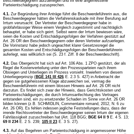
Beschwerdegegnern aufzuerlegen und ihr eine angemessene
Parteientschädigung zuzusprechen.
4.1.
Zur Begründung ihrer Anträge führt die Beschwerdeführerin aus, die
Beschwerdegegner hätten die Verfahrenskaskade mit ihrer Berufung auf
Irrtum verursacht. Der Vertreter der Beschwerdegegner habe in
grobfahrlässiger Weise einem Vergleich zugestimmt und nachträglich
behauptet, er habe sich geirrt. Selbst wenn der Irrtum bewiesen wäre,
seien die Kosten und Entschädigungsfolgen der Verfahren gestützt auf
Art. 26 OR
den Beschwerdegegnern oder deren Vertreter aufzuerlegen.
Die Vorinstanz habe jedoch ungeachtet klarer Gesetzesregel die
gesamten Kosten und Entschädigungsfolgen der Beschwerdeführerin
auferlegt, was willkürlich sei (S. 23 f. Ziff. 8 der Beschwerdeschrift).
4.2.
Das Obergericht hat sich auf
Art. 106 Abs. 1 ZPO
gestützt, der als
Regel die Kostenverteilung unter den Prozessparteien nach ihrem
Obsiegen und Unterliegen im Prozess vorsieht. Inwiefern von diesem
Unterliegerprinzip (
BGE 141 III 426
E. 2.3 S. 427) in Anbetracht der
gegen sie gutgeheissenen Klage abzuweichen sei, vermag die
Beschwerdeführerin mit einem blossen Hinweis auf
Art. 26 OR
nicht
darzutun. Es findet sich zwar der Hinweis, dass Gerichtskosten und
Parteientschädigungen, die durch Irrtumsanfechtung des Vertrages
entstanden sind, ein zu ersetzender Schaden im Sinne von
Art. 26 OR
bilden können (z.B. SCHMIDLIN, Commentaire romand, 2012, N. 6 zu
Art. 26 OR
). Es fehlen indessen jegliche Feststellungen dazu, dass der
irrende Rechtsvertreter der Beschwerdegegner seinen Irrtum der eigenen
Fahrlässigkeit zuzuschreiben hat (
Art. 118 BGG
;
BGE 64 II 9
E. 4 S. 13;
69 II 234
E. 2 S. 239;
105 II 23
E. 3 S. 27).
4.3.
Auf das Begehren um Parteientschädigung in angemessener Höhe