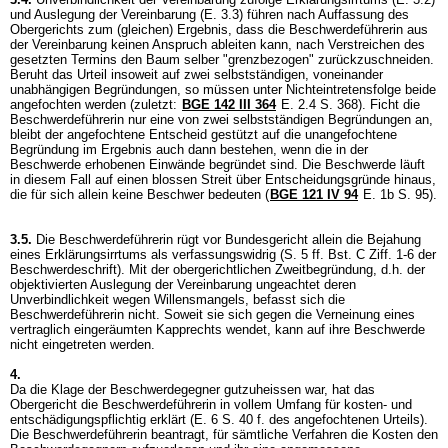
und Auslegung der Vereinbarung (E. 3.3) führen nach Auffassung des
Obergerichts zum (gleichen) Ergebnis, dass die Beschwerdeführerin aus
der Vereinbarung keinen Anspruch ableiten kann, nach Verstreichen des
gesetzten Termins den Baum selber "grenzbezogen" zurückzuschneiden.
Beruht das Urteil insoweit auf zwei selbstständigen, voneinander
unabhängigen Begründungen, so müssen unter Nichteintretensfolge beide
angefochten werden (zuletzt:
BGE 142 III 364
E. 2.4 S. 368). Ficht die
Beschwerdeführerin nur eine von zwei selbstständigen Begründungen an,
bleibt der angefochtene Entscheid gestützt auf die unangefochtene
Begründung im Ergebnis auch dann bestehen, wenn die in der
Beschwerde erhobenen Einwände begründet sind. Die Beschwerde läuft
in diesem Fall auf einen blossen Streit über Entscheidungsgründe hinaus,
die für sich allein keine Beschwer bedeuten (
BGE 121 IV 94
E. 1b S. 95).
3.5.
Die Beschwerdeführerin rügt vor Bundesgericht allein die Bejahung
eines Erklärungsirrtums als verfassungswidrig (S. 5 ff. Bst. C Ziff. 1-6 der
Beschwerdeschrift). Mit der obergerichtlichen Zweitbegründung, d.h. der
objektivierten Auslegung der Vereinbarung ungeachtet deren
Unverbindlichkeit wegen Willensmangels, befasst sich die
Beschwerdeführerin nicht. Soweit sie sich gegen die Verneinung eines
vertraglich eingeräumten Kapprechts wendet, kann auf ihre Beschwerde
nicht eingetreten werden.
4.
Da die Klage der Beschwerdegegner gutzuheissen war, hat das
Obergericht die Beschwerdeführerin in vollem Umfang für kosten- und
entschädigungspflichtig erklärt (E. 6 S. 40 f. des angefochtenen Urteils).
Die Beschwerdeführerin beantragt, für sämtliche Verfahren die Kosten den