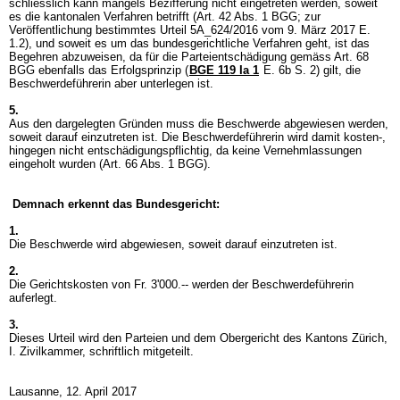
schliesslich kann mangels Bezifferung nicht eingetreten werden, soweit
es die kantonalen Verfahren betrifft (
Art. 42 Abs. 1 BGG
; zur
Veröffentlichung bestimmtes Urteil 5A_624/2016 vom 9. März 2017 E.
1.2), und soweit es um das bundesgerichtliche Verfahren geht, ist das
Begehren abzuweisen, da für die Parteientschädigung gemäss
Art. 68
BGG
ebenfalls das Erfolgsprinzip (
BGE 119 Ia 1
E. 6b S. 2) gilt, die
Beschwerdeführerin aber unterlegen ist.
5.
Aus den dargelegten Gründen muss die Beschwerde abgewiesen werden,
soweit darauf einzutreten ist. Die Beschwerdeführerin wird damit kosten-,
hingegen nicht entschädigungspflichtig, da keine Vernehmlassungen
eingeholt wurden (
Art. 66 Abs. 1 BGG
).
Demnach erkennt das Bundesgericht:
1.
Die Beschwerde wird abgewiesen, soweit darauf einzutreten ist.
2.
Die Gerichtskosten von Fr. 3'000.-- werden der Beschwerdeführerin
auferlegt.
3.
Dieses Urteil wird den Parteien und dem Obergericht des Kantons Zürich,
I. Zivilkammer, schriftlich mitgeteilt.
Lausanne, 12. April 2017