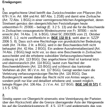
Erwägungen:
1.
Das angefochtene Urteil betrifft das Zurückschneiden von Pflanzen (Art.
679 i.V.m.
Art. 684 und
Art. 687 Abs. 1 ZGB
) und damit eine Zivilsache
(
Art. 72 Abs. 1 BGG
) in einer vermögensrechtlichen Angelegenheit, deren
Streitwert gemäss den obergerichtlichen Feststellungen heute
unbestritten Fr. 25'000.-- beträgt (E. 3.2 S. 13) und die für die Beschwerde
in Zivilsachen vorausgesetzte Mindestsumme von Fr. 30'000.-- nicht
erreicht (
Art. 74 Abs. 1 lit. b BGG
; Urteil 5C.200/2005 vom 21. Oktober
2005 E. 1.2, nicht veröffentlicht in:
BGE 132 III 6
, wohl aber in: SZZP
2006 S. 8). Dass sich eine Rechtsfrage von grundsätzlicher Bedeutung
stellt (
Art. 74 Abs. 2 lit. a BGG
), wird in der Beschwerdeschrift nicht
behauptet (
Art. 42 Abs. 2 BGG
). Ein anderer Ausnahmetatbestand (
Art.
74 Abs. 2 BGG
) liegt nicht vor, so dass eine Beschwerde in Zivilsachen
ausscheidet und die erhobene subsidiäre Verfassungsbeschwerde
zulässig ist (
Art. 113 BGG
). Das angefochtene Urteil ist kantonal letzt-
und oberinstanzlich (
Art. 114 BGG
), lautet zum Nachteil der
Beschwerdeführerin (
Art. 115 BGG
) und schliesst das kantonale
Verfahren ab (Art. 90 i.V.m.
Art. 117 BGG
). Gerügt werden kann die
Verletzung verfassungsmässiger Rechte (
Art. 116 BGG
). Das
Bundesgericht wendet dabei das Recht nicht von Amtes wegen an,
sondern prüft nur klar und detailliert erhobene und, soweit möglich,
belegte Rügen (Art. 106 Abs. 2 i.V.m.
Art. 117 BGG
;
BGE 140 III 571
E.
1.5 S. 576).
2.
Streitig waren vor Obergericht einerseits eine Vereinbarung der Parteien
über den Rückschnitt aller die Grenze überragender Äste der Hängeweide
bis auf die Grundstücksgrenze (E. 4 S. 13 ff.) und andererseits das sog.