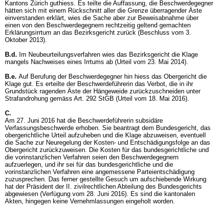
Kantons Zürich guthiess. Es teilte die Auffassung, die Beschwerdegegner
hätten sich mit einem Rückschnitt aller die Grenze überragender Äste
einverstanden erklärt, wies die Sache aber zur Beweisabnahme über
einen von den Beschwerdegegnern rechtzeitig geltend gemachten
Erklärungsirrtum an das Bezirksgericht zurück (Beschluss vom 3.
Oktober 2013).
B.d.
Im Neubeurteilungsverfahren wies das Bezirksgericht die Klage
mangels Nachweises eines Irrtums ab (Urteil vom 23. Mai 2014).
B.e.
Auf Berufung der Beschwerdegegner hin hiess das Obergericht die
Klage gut. Es erteilte der Beschwerdeführerin das Verbot, die in ihr
Grundstück ragenden Äste der Hängeweide zurückzuschneiden unter
Strafandrohung gemäss
Art. 292 StGB
(Urteil vom 18. Mai 2016).
C.
Am 27. Juni 2016 hat die Beschwerdeführerin subsidäre
Verfassungsbeschwerde erhoben. Sie beantragt dem Bundesgericht, das
obergerichtliche Urteil aufzuheben und die Klage abzuweisen, eventuell
die Sache zur Neuregelung der Kosten- und Entschädigungsfolge an das
Obergericht zurückzuweisen. Die Kosten für das bundesgerichtliche und
die vorinstanzlichen Verfahren seien den Beschwerdegegnern
aufzuerlegen, und ihr sei für das bundesgerichtliche und die
vorinstanzlichen Verfahren eine angemessene Parteientschädigung
zuzusprechen. Das ferner gestellte Gesuch um aufschiebende Wirkung
hat der Präsident der II. zivilrechtlichen Abteilung des Bundesgerichts
abgewiesen (Verfügung vom 28. Juni 2016). Es sind die kantonalen
Akten, hingegen keine Vernehmlassungen eingeholt worden.