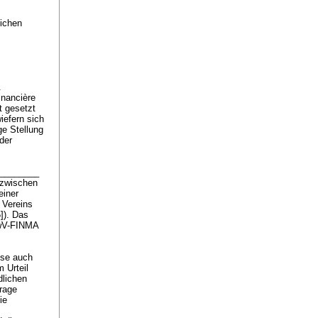
lichen
.
inancière
t gesetzt
iefern sich
ge Stellung
der
X.________
nzwischen
einer
 Vereins
]). Das
GwV-FINMA
sse auch
 Urteil
dlichen
rage
ie