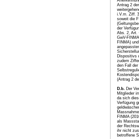
Anerkennun
Antrag 2 de
weitergehen
i.V.m. Ziff
soweit die 
(Geltungsbe
der Verfügu
Abs. 2, Art.
GwV-FINMA
FINMA) und 
angepassten
Sicherstellu
Dispositivs 
zudem Ziffe
den Fall de
Selbstreguli
Kostendispos
(Antrag 2 d
D.b.
Der Ver
Mitglieder 
da sich die
Verfügung g
geldwäschere
Massnahmen 
FINMA (2010
als Masssta
der Rechtsw
ihr nicht zu
betroffene 