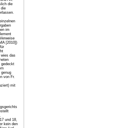
lich die
 die
erlassen.
 einzelnen
orgaben
gen im
glement
(Verweise
MA [2010])
für
ht
n wies das
neten
z gedeckt
uem
t genug
n von Fr.
ziert) mit
gsgerichts
stellt
.
 17 und 18,
er kein den