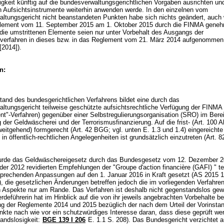
igkeit künftig auf die bundesverwaltungsgerichtlichen Vorgaben ausrichten un
n Aufsichtsinstrumente weiterhin anwenden werde. In den einzelnen vom
ltungsgericht nicht beanstandeten Punkten habe sich nichts geändert, auch 
lement vom 11. September 2015 am 1. Oktober 2015 durch die FINMA geneh
 die umstrittenen Elemente seien nur unter Vorbehalt des Ausgangs der
erfahren in dieses bzw. in das Reglement vom 21. März 2014 aufgenommen
[2014]).
n:
nd des bundesgerichtlichen Verfahrens bildet eine durch das
ltungsgericht teilweise geschützte aufsichtsrechtliche Verfügung der FINMA
nt"-Verfahren) gegenüber einer Selbstregulierungsorganisation (SRO) im Bere
er Geldwäscherei und der Terrorismusfinanzierung. Auf die frist- (
Art. 100 A
weitgehend) formgerecht (
Art. 42 BGG
; vgl. unten E. 1.3 und 1.4) eingereichte
n öffentlich-rechtlichen Angelegenheiten ist grundsätzlich einzutreten (
Art. 8
rde das Geldwäschereigesetz durch das Bundesgesetz vom 12. Dezember 2
r 2012 revidierten Empfehlungen der "Groupe d'action financière (GAFI) " teil
sprechenden Anpassungen auf den 1. Januar 2016 in Kraft gesetzt (AS 2015 
), die gesetzlichen Änderungen betreffen jedoch die im vorliegenden Verfahre
n Aspekte nur am Rande. Das Verfahren ist deshalb nicht gegenstandslos ge
deführerin hat im Hinblick auf die von ihr jeweils angebrachten Vorbehalte be
 der Reglemente 2014 und 2015 bezüglich der nach dem Urteil der Vorinsta
unkte nach wie vor ein schutzwürdiges Interesse daran, dass diese geprüft wer
andslosigkeit:
BGE 139 I 206
E. 1.1 S. 208). Das Bundesgericht verzichtet a