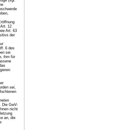
üge (vgl.
ne
Beschwerde
eben,
Eröffnung
Art. 12
owie
Art. 63
itivs der
ur
ff. 6 des
ben sei
, ihm für
lassene
 das
gieren
er
rden sei,
efochtenen
dneten
). Die GwV-
ihnen nicht
letzung
e an, die
e