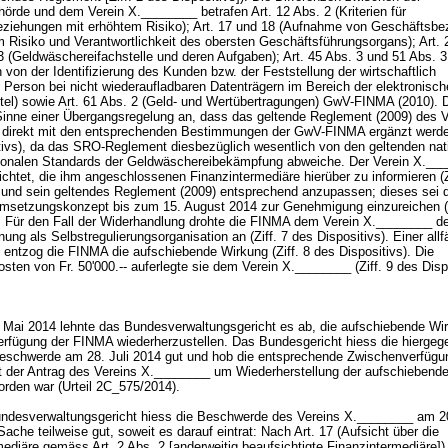
örde und dem Verein X.________ betrafen Art. 12 Abs. 2 (Kriterien für
ziehungen mit erhöhtem Risiko); Art. 17 und 18 (Aufnahme von Geschäftsbe
m Risiko und Verantwortlichkeit des obersten Geschäftsführungsorgans); Art. 
3 (Geldwäschereifachstelle und deren Aufgaben); Art. 45 Abs. 3 und 51 Abs. 3
on der Identifizierung des Kunden bzw. der Feststellung der wirtschaftlich
 Person bei nicht wiederaufladbaren Datenträgern im Bereich der elektronisc
tel) sowie Art. 61 Abs. 2 (Geld- und Wertübertragungen) GwV-FINMA (2010).
Sinne einer Übergangsregelung an, dass das geltende Reglement (2009) des V
direkt mit den entsprechenden Bestimmungen der GwV-FINMA ergänzt werde 
tivs), da das SRO-Reglement diesbezüglich wesentlich von den geltenden nat
tionalen Standards der Geldwäschereibekämpfung abweiche. Der Verein X.__
ichtet, die ihm angeschlossenen Finanzintermediäre hierüber zu informieren (Z
) und sein geltendes Reglement (2009) entsprechend anzupassen; dieses sei
msetzungskonzept bis zum 15. August 2014 zur Genehmigung einzureichen (Z
). Für den Fall der Widerhandlung drohte die FINMA dem Verein X.________ d
ung als Selbstregulierungsorganisation an (Ziff. 7 des Dispositivs). Einer allfä
entzog die FINMA die aufschiebende Wirkung (Ziff. 8 des Dispositivs). Die
sten von Fr. 50'000.-- auferlegte sie dem Verein X.________ (Ziff. 9 des Disp
Mai 2014 lehnte das Bundesverwaltungsgericht es ab, die aufschiebende Wi
erfügung der FINMA wiederherzustellen. Das Bundesgericht hiess die hiergeg
Beschwerde am 28. Juli 2014 gut und hob die entsprechende Zwischenverfügu
t der Antrag des Vereins X.________ um Wiederherstellung der aufschiebend
orden war (Urteil 2C_575/2014).
desverwaltungsgericht hiess die Beschwerde des Vereins X.________ am 2
Sache teilweise gut, soweit es darauf eintrat: Nach Art. 17 (Aufsicht über die
ediäre gemäss Art. 2 Abs. 2 [anderweitig beaufsichtigte Finanzintermediäre]