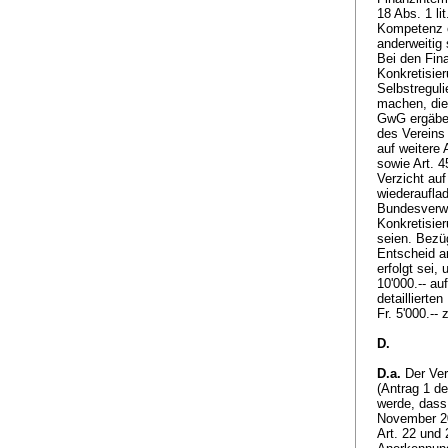
18 Abs. 1 li
Kompetenz ei
anderweitig 
Bei den Fin
Konkretisier
Selbstregul
machen, die
GwG ergäben
des Vereins 
auf weitere
sowie
Art. 
Verzicht auf
wiederaufla
Bundesverwa
Konkretisie
seien. Bezü
Entscheid an
erfolgt sei,
10'000.-- a
detaillierte
Fr. 5'000.-
D.
D.a.
Der Ver
(Antrag 1 d
werde, dass
November 200
Art. 22 und