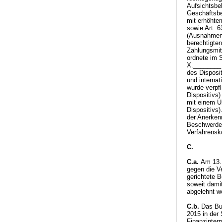
Aufsichtsbeh
Geschäftsbe
mit erhöhte
sowie Art. 6
(Ausnahmen v
berechtigten
Zahlungsmit
ordnete im 
X.________ 
des Disposi
und interna
wurde verpfl
Dispositivs
mit einem U
Dispositivs
der Anerkenn
Beschwerde 
Verfahrensko
C.
C.a.
Am 13. 
gegen die V
gerichtete 
soweit dami
abgelehnt w
C.b.
Das Bun
2015 in der 
Finanzinterm