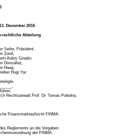
15
 13. Dezember 2016
ch-rechtliche Abteilung
r Seiler, Präsident,
er Zünd,
erin Aubry Giradin,
er Donzallaz,
er Haag,
reiber Hugi Yar.
teiligte
_______,
führer,
urch Rechtsanwalt Prof. Dr. Tomas Poledna,
sche Finanzmarktaufsicht FINMA.
d
des Reglements an die Vorgaben
schereiverordnung der FINMA,