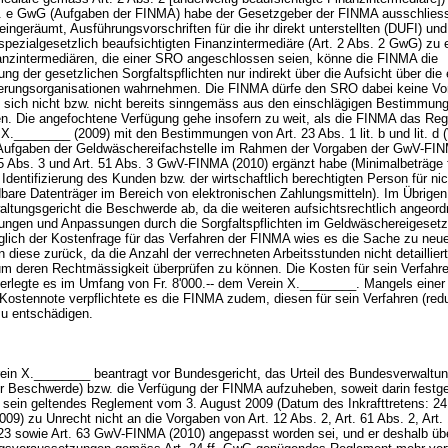
t. e GwG
(Aufgaben der FINMA) habe der Gesetzgeber der FINMA ausschliess
ngeräumt, Ausführungsvorschriften für die ihr direkt unterstellten (DUFI) und
spezialgesetzlich beaufsichtigten Finanzintermediäre (
Art. 2 Abs. 2 GwG
) zu 
anzintermediären, die einer SRO angeschlossen seien, könne die FINMA die
ung der gesetzlichen Sorgfaltspflichten nur indirekt über die Aufsicht über die
ierungsorganisationen wahrnehmen. Die FINMA dürfe den SRO dabei keine V
 sich nicht bzw. nicht bereits sinngemäss aus den einschlägigen Bestimmun
. Die angefochtene Verfügung gehe insofern zu weit, als die FINMA das Re
X.________ (2009) mit den Bestimmungen von Art. 23 Abs. 1 lit. b und lit. d 
 Aufgaben der Geldwäschereifachstelle im Rahmen der Vorgaben der GwV-FIN
45 Abs. 3 und
Art. 51 Abs. 3 GwV-FINMA
(2010) ergänzt habe (Minimalbeträge 
 Identifizierung des Kunden bzw. der wirtschaftlich berechtigten Person für nic
dbare Datenträger im Bereich von elektronischen Zahlungsmitteln). Im Übrige
ltungsgericht die Beschwerde ab, da die weiteren aufsichtsrechtlich angeord
rungen und Anpassungen durch die Sorgfaltspflichten im Geldwäschereigeset
glich der Kostenfrage für das Verfahren der FINMA wies es die Sache zu ne
 diese zurück, da die Anzahl der verrechneten Arbeitsstunden nicht detaillier
 um deren Rechtmässigkeit überprüfen zu können. Die Kosten für sein Verfahre
uferlegte es im Umfang von Fr. 8'000.-- dem Verein X.________. Mangels einer
n Kostennote verpflichtete es die FINMA zudem, diesen für sein Verfahren (redu
- zu entschädigen.
ein X.________ beantragt vor Bundesgericht, das Urteil des Bundesverwaltun
er Beschwerde) bzw. die Verfügung der FINMA aufzuheben, soweit darin festge
 sein geltendes Reglement vom 3. August 2009 (Datum des Inkrafttretens: 24
9) zu Unrecht nicht an die Vorgaben von Art. 12 Abs. 2, Art. 61 Abs. 2, Art.
 23 sowie
Art. 63 GwV-FINMA
(2010) angepasst worden sei, und er deshalb üb