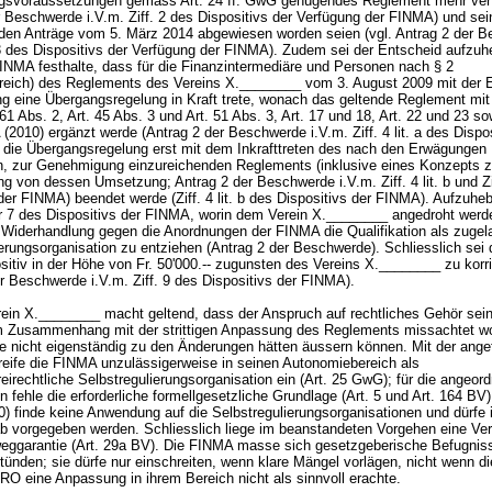
gsvoraussetzungen gemäss
Art. 24 ff. GwG
genügendes Reglement mehr verf
r Beschwerde i.V.m. Ziff. 2 des Dispositivs der Verfügung der FINMA) und sei
den Anträge vom 5. März 2014 abgewiesen worden seien (vgl. Antrag 2 der 
. 3 des Dispositivs der Verfügung der FINMA). Zudem sei der Entscheid aufzuh
FINMA festhalte, dass für die Finanzintermediäre und Personen nach § 2
reich) des Reglements des Vereins X.________ vom 3. August 2009 mit der 
ng eine Übergangsregelung in Kraft trete, wonach das geltende Reglement mit 
 61 Abs. 2, Art. 45 Abs. 3 und Art. 51 Abs. 3, Art. 17 und 18, Art. 22 und 23 s
(2010) ergänzt werde (Antrag 2 der Beschwerde i.V.m. Ziff. 4 lit. a des Dispos
die Übergangsregelung erst mit dem Inkrafttreten des nach den Erwägungen
, zur Genehmigung einzureichenden Reglements (inklusive eines Konzepts z
ng von dessen Umsetzung; Antrag 2 der Beschwerde i.V.m. Ziff. 4 lit. b und Zi
der FINMA) beendet werde (Ziff. 4 lit. b des Dispositivs der FINMA). Aufzuhe
r 7 des Dispositivs der FINMA, worin dem Verein X.________ angedroht werde
r Widerhandlung gegen die Anordnungen der FINMA die Qualifikation als zuge
erungsorganisation zu entziehen (Antrag 2 der Beschwerde). Schliesslich sei
itiv in der Höhe von Fr. 50'000.-- zugunsten des Vereins X.________ zu korri
er Beschwerde i.V.m. Ziff. 9 des Dispositivs der FINMA).
ein X.________ macht geltend, dass der Anspruch auf rechtliches Gehör sein
im Zusammenhang mit der strittigen Anpassung des Reglements missachtet wo
se nicht eigenständig zu den Änderungen hätten äussern können. Mit der ang
reife die FINMA unzulässigerweise in seinen Autonomiebereich als
irechtliche Selbstregulierungsorganisation ein (
Art. 25 GwG
); für die angeor
fehle die erforderliche formellgesetzliche Grundlage (
Art. 5 und
Art. 164 BV
) finde keine Anwendung auf die Selbstregulierungsorganisationen und dürfe 
b vorgegeben werden. Schliesslich liege im beanstandeten Vorgehen eine Ver
eggarantie (
Art. 29a BV
). Die FINMA masse sich gesetzgeberische Befugniss
stünden; sie dürfe nur einschreiten, wenn klare Mängel vorlägen, nicht wenn di
SRO eine Anpassung in ihrem Bereich nicht als sinnvoll erachte.