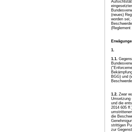
Aufsichtstät
eingesetzte
Bundesverwa
(neues) Reg
worden sei;
Beschwerdev
(Reglement 
Erwägunge
1.
1.1.
Gegensta
Bundesverwa
("Enforceme
Bekämpfung d
BGG
) und (
Beschwerde i
1.2.
Zwar wu
Umsetzung de
und die ent
2014 605 ff.
umstrittene
die Beschwer
Genehmigung
strittigen P
zur Gegenst