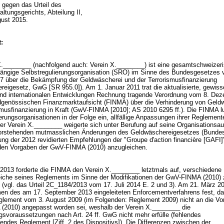
gegen das Urteil des
ltungsgerichts, Abteilung II,
gust 2015.
:
X.________ (nachfolgend auch: Verein X.________) ist eine gesamtschweizer
ängige Selbstregulierungsorganisation (SRO) im Sinne des Bundesgesetzes 
7 über die Bekämpfung der Geldwäscherei und der Terrorismusfinanzierung
reigesetz, GwG [SR 955.0]). Am 1. Januar 2011 trat die aktualisierte, gewis
und internationalen Entwicklungen Rechnung tragende Verordnung vom 8. De
dgenössischen Finanzmarktaufsicht (FINMA) über die Verhinderung von Geld
smusfinanzierung in Kraft (GwV-FINMA [2010]; AS 2010 6295 ff.). Die FINMA l
erungsorganisationen in der Folge ein, allfällige Anpassungen ihrer Reglement
Der Verein X.________ weigerte sich unter Berufung auf seine Organisationsa
orstehenden mutmasslichen Änderungen des Geldwäschereigesetzes (Bunde
ng der 2012 revidierten Empfehlungen der "Groupe d'action financière [GAFI]"
den Vorgaben der GwV-FINMA (2010) anzugleichen.
2013 forderte die FINMA den Verein X.________ letztmals auf, verschiedene
che seines Reglements im Sinne der Modifikationen der GwV-FINMA (2010) 
 (vgl. das Urteil 2C_1184/2013 vom 17. Juli 2014 E. 2 und 3). Am 21. März 20
en des am 17. September 2013 eingeleiteten Enforcementverfahrens fest, d
glement vom 3. August 2009 (im Folgenden: Reglement 2009) nicht an die Vo
2010) angepasst worden sei, weshalb der Verein X.________ die
gsvoraussetzungen nach
Art. 24 ff. GwG
nicht mehr erfülle (fehlendes
endes Reglement [Ziff. 2 des Dispositivs]). Die Differenzen zwischen der