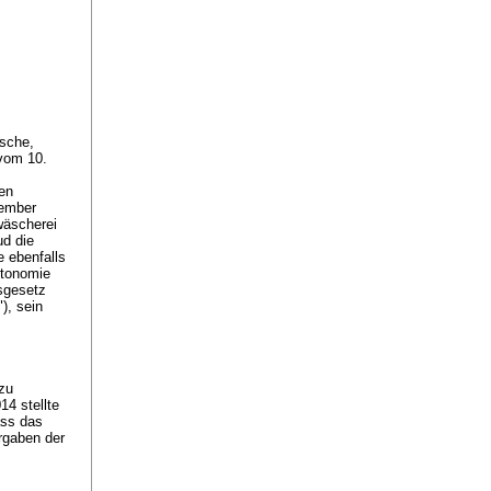
ische,
vom 10.
sen
zember
wäscherei
ud die
e ebenfalls
utonomie
sgesetz
), sein
zu
14 stellte
ass das
rgaben der