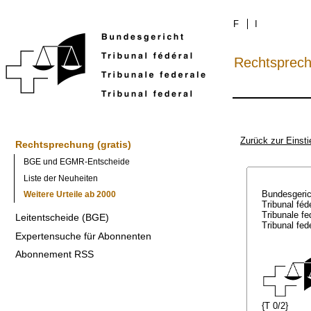
F
I
Rechtsprec
Zurück zur Einsti
Rechtsprechung (gratis)
BGE und EGMR-Entscheide
Liste der Neuheiten
Bundesgeri
Weitere Urteile ab 2000
Tribunal féd
Tribunale f
Leitentscheide (BGE)
Tribunal fed
Expertensuche für Abonnenten
Abonnement RSS
{T 0/2}