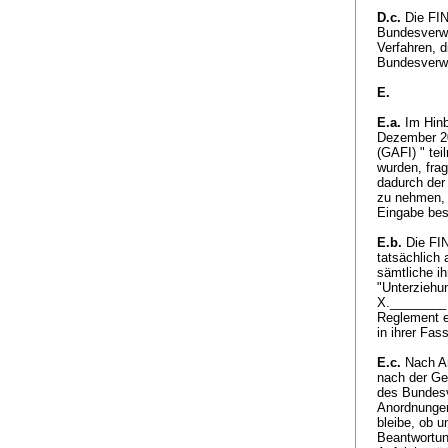
D.c.
Die FIN
Bundesverwa
Verfahren, 
Bundesverwa
E.
E.a.
Im Hinb
Dezember 20
(GAFI) " tei
wurden, frag
dadurch der 
zu nehmen, o
Eingabe be
E.b.
Die FIN
tatsächlich
sämtliche i
"Unterziehu
X.________ 
Reglement e
in ihrer Fa
E.c.
Nach An
nach der Ge
des Bundesv
Anordnungen
bleibe, ob u
Beantwortun