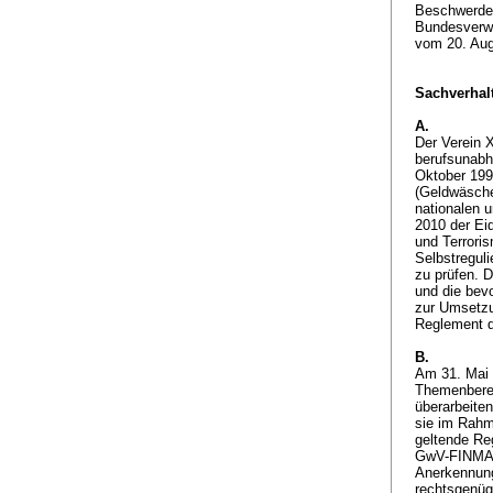
Beschwerde 
Bundesverwa
vom 20. Au
Sachverhalt
A.
Der Verein 
berufsunabh
Oktober 199
(Geldwäsche
nationalen 
2010 der Ei
und Terrori
Selbstreguli
zu prüfen. 
und die bev
zur Umsetzu
Reglement 
B.
Am 31. Mai 
Themenberei
überarbeiten
sie im Rahm
geltende Re
GwV-FINMA (
Anerkennun
rechtsgenüg