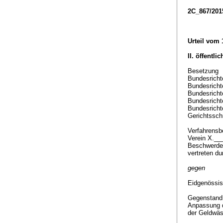
2C_867/20
Urteil vom
II. öffentli
Besetzung
Bundesrichte
Bundesricht
Bundesricht
Bundesricht
Bundesricht
Gerichtssch
Verfahrensbe
Verein X._
Beschwerde
vertreten d
gegen
Eidgenössi
Gegenstan
Anpassung 
der Geldwä