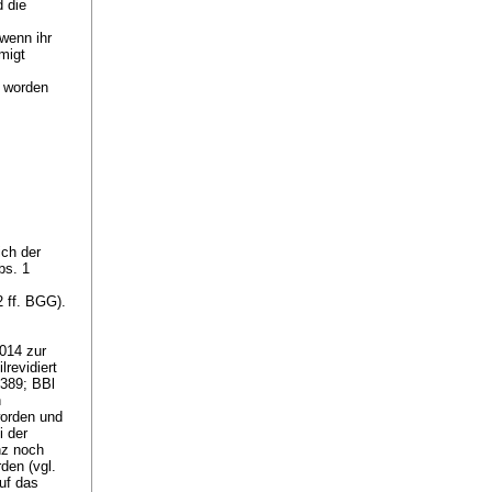
d die
wenn ihr
migt
 worden
ich der
bs. 1
2 ff. BGG
).
014 zur
revidiert
1389; BBl
n
worden und
i der
nz noch
den (vgl.
uf das