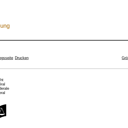
hung
egsseite
Drucken
Grö
cht
éral
ederale
eral