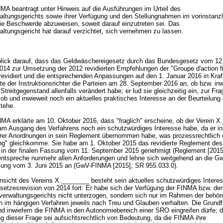
MA beantragt unter Hinweis auf die Ausführungen im Urteil des
ltungsgerichts sowie ihrer Verfügung und den Stellungnahmen im vorinstanz
die Beschwerde abzuweisen, soweit darauf einzutreten sei. Das
ltungsgericht hat darauf verzichtet, sich vernehmen zu lassen.
lick darauf, dass das Geldwäschereigesetz durch das Bundesgesetz vom 12
14 zur Umsetzung der 2012 revidierten Empfehlungen der "Groupe d'action f
lrevidiert und die entsprechenden Anpassungen auf den 1. Januar 2016 in Kraf
te der Instruktionsrichter die Parteien am 28. September 2016 an, ob bzw. inw
Streitgegenstand allenfalls verändert habe; er lud sie gleichzeitig ein, zur Fra
b und inwieweit noch ein aktuelles praktisches Interesse an der Beurteilung 
stehe.
MA erklärte am 10. Oktober 2016, dass "fraglich" erscheine, ob der Verein 
 am Ausgang des Verfahrens noch ein schutzwürdiges Interesse habe, da er i
hrer Anordnungen in sein Reglement übernommen habe, was prozessrechtlich 
ng" gleichkomme. Sie habe am 1. Oktober 2015 das revidierte Reglement des
in der finalen Fassung vom 11. September 2015 genehmigt (Reglement [2015
ntspreche nunmehr allen Anforderungen und lehne sich weitgehend an die 
ssung vom 3. Juni 2015 an (GwV-FINMA [2015]; SR 955.033.0).
sicht des Vereins X.________ besteht sein aktuelles schutzwürdiges Intere
setzesrevision von 2014 fort: Er habe sich der Verfügung der FINMA bzw. dem
erwaltungsgerichts nicht unterzogen, sondern sich nur im Rahmen der behör
 im hängigen Verfahren jeweils nach Treu und Glauben verhalten. Die Grundf
nd inwiefern die FINMA in den Autonomiebereich einer SRO eingreifen dürfe; d
g dieser Frage sei aufsichtsrechtlich von Bedeutung, da die FINMA ihre