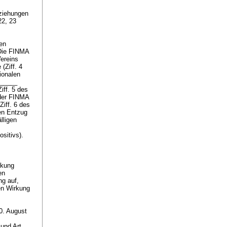
ziehungen
22, 23
hen
 Die FINMA
ereins
(Ziff. 4
ionalen
______
iff. 5 des
 der FINMA
iff. 6 des
en Entzug
lligen
ositivs).
rkung
en
ng auf,
en Wirkung
0. August
) und
Art.