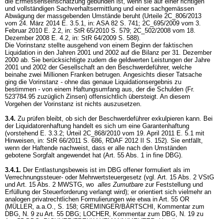
die Ermessenseinschätzung gebunden ist, wenn sie auf einer richtigen
und vollständigen Sachverhaltsermittlung und einer sachgemässen
Abwägung der massgebenden Umstände beruht (Urteile 2C_806/2013
vom 24. März 2014 E. 3.5.1, in: ASA 82 S. 741; 2C_695/2009 vom 3.
Februar 2010 E. 2.2, in: StR 65/2010 S. 579; 2C_502/2008 vom 18.
Dezember 2008 E. 4.2, in: StR 64/2009 S. 588).
Die Vorinstanz stellte ausgehend von einem Beginn der faktischen
Liquidation in den Jahren 2001 und 2002 auf die Bilanz per 31. Dezember
2000 ab. Sie berücksichtigte zudem die geldwerten Leistungen der Jahre
2001 und 2002 der Gesellschaft an den Beschwerdeführer, welche
beinahe zwei Millionen Franken betrugen. Angesichts dieser Tatsache
ging die Vorinstanz - ohne das genaue Liquidationsergebnis zu
bestimmen - von einem Haftungsumfang aus, der die Schulden (Fr.
523'784.95 zuzüglich Zinsen) offensichtlich übersteigt. An diesem
Vorgehen der Vorinstanz ist nichts auszusetzen.
3.4.
Zu prüfen bleibt, ob sich der Beschwerdeführer exkulpieren kann. Bei
der Liquidatorenhaftung handelt es sich um eine Garantenhaftung
(vorstehend E. 3.3.2; Urteil 2C_868/2010 vom 19. April 2011 E. 5.1 mit
Hinweisen, in: StR 66/2011 S. 686, RDAF 2012 II S. 152). Sie entfällt,
wenn der Haftende nachweist, dass er alle nach den Umständen
gebotene Sorgfalt angewendet hat (Art. 55 Abs. 1 in fine DBG).
3.4.1.
Der Entlastungsbeweis ist im DBG offener formuliert als im
Verrechnungssteuer- oder Mehrwertsteuergesetz (vgl.
Art. 15 Abs. 2 VStG
und
Art. 15 Abs. 2 MWSTG
, wo
alles Zumutbare
zur Feststellung und
Erfüllung der Steuerforderung verlangt wird); er orientiert sich vielmehr an
analogen privatrechtlichen Formulierungen wie etwa in
Art. 55 OR
(MÜLLER, a.a.O., S. 158; GREMINGER/BÄRTSCHI, Kommentar zum
DBG, N. 9 zu
Art. 55 DBG
; LOCHER, Kommentar zum DBG, N. 19 zu