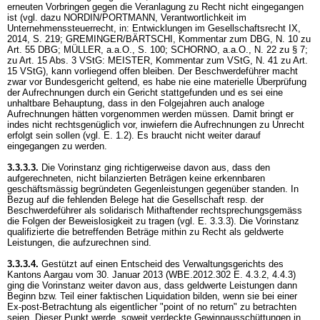
erneuten Vorbringen gegen die Veranlagung zu Recht nicht eingegangen
ist (vgl. dazu NORDIN/PORTMANN, Verantwortlichkeit im
Unternehmenssteuerrecht, in: Entwicklungen im Gesellschaftsrecht IX,
2014, S. 219; GREMINGER/BÄRTSCHI, Kommentar zum DBG, N. 10 zu
Art. 55 DBG
; MÜLLER, a.a.O., S. 100; SCHORNO, a.a.O., N. 22 zu § 7;
zu
Art. 15 Abs. 3 VStG
: MEISTER, Kommentar zum VStG, N. 41 zu
Art.
15 VStG
), kann vorliegend offen bleiben. Der Beschwerdeführer macht
zwar vor Bundesgericht geltend, es habe nie eine materielle Überprüfung
der Aufrechnungen durch ein Gericht stattgefunden und es sei eine
unhaltbare Behauptung, dass in den Folgejahren auch analoge
Aufrechnungen hätten vorgenommen werden müssen. Damit bringt er
indes nicht rechtsgenüglich vor, inwiefern die Aufrechnungen zu Unrecht
erfolgt sein sollen (vgl. E. 1.2). Es braucht nicht weiter darauf
eingegangen zu werden.
3.3.3.3.
Die Vorinstanz ging richtigerweise davon aus, dass den
aufgerechneten, nicht bilanzierten Beträgen keine erkennbaren
geschäftsmässig begründeten Gegenleistungen gegenüber standen. In
Bezug auf die fehlenden Belege hat die Gesellschaft resp. der
Beschwerdeführer als solidarisch Mithaftender rechtsprechungsgemäss
die Folgen der Beweislosigkeit zu tragen (vgl. E. 3.3.3). Die Vorinstanz
qualifizierte die betreffenden Beträge mithin zu Recht als geldwerte
Leistungen, die aufzurechnen sind.
3.3.3.4.
Gestützt auf einen Entscheid des Verwaltungsgerichts des
Kantons Aargau vom 30. Januar 2013 (WBE.2012.302 E. 4.3.2, 4.4.3)
ging die Vorinstanz weiter davon aus, dass geldwerte Leistungen dann
Beginn bzw. Teil einer faktischen Liquidation bilden, wenn sie bei einer
Ex-post-Betrachtung als eigentlicher "point of no return" zu betrachten
seien. Dieser Punkt werde, soweit verdeckte Gewinnausschüttungen in