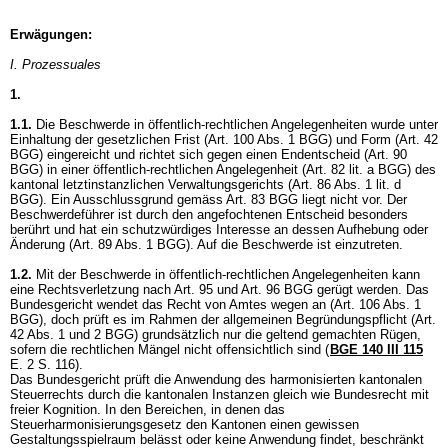
Erwägungen:
I. Prozessuales
1.
1.1.
Die Beschwerde in öffentlich-rechtlichen Angelegenheiten wurde unter
Einhaltung der gesetzlichen Frist (
Art. 100 Abs. 1 BGG
) und Form (
Art. 42
BGG
) eingereicht und richtet sich gegen einen Endentscheid (
Art. 90
BGG
) in einer öffentlich-rechtlichen Angelegenheit (
Art. 82 lit. a BGG
) des
kantonal letztinstanzlichen Verwaltungsgerichts (
Art. 86 Abs. 1 lit. d
BGG
). Ein Ausschlussgrund gemäss
Art. 83 BGG
liegt nicht vor. Der
Beschwerdeführer ist durch den angefochtenen Entscheid besonders
berührt und hat ein schutzwürdiges Interesse an dessen Aufhebung oder
Änderung (
Art. 89 Abs. 1 BGG
). Auf die Beschwerde ist einzutreten.
1.2.
Mit der Beschwerde in öffentlich-rechtlichen Angelegenheiten kann
eine Rechtsverletzung nach
Art. 95 und
Art. 96 BGG
gerügt werden. Das
Bundesgericht wendet das Recht von Amtes wegen an (
Art. 106 Abs. 1
BGG
), doch prüft es im Rahmen der allgemeinen Begründungspflicht (
Art.
42 Abs. 1 und 2 BGG
) grundsätzlich nur die geltend gemachten Rügen,
sofern die rechtlichen Mängel nicht offensichtlich sind (
BGE 140 III 115
E. 2 S. 116).
Das Bundesgericht prüft die Anwendung des harmonisierten kantonalen
Steuerrechts durch die kantonalen Instanzen gleich wie Bundesrecht mit
freier Kognition. In den Bereichen, in denen das
Steuerharmonisierungsgesetz den Kantonen einen gewissen
Gestaltungsspielraum belässt oder keine Anwendung findet, beschränkt