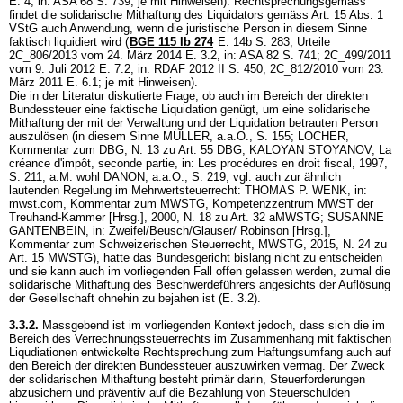
E. 4, in: ASA 68 S. 739; je mit Hinweisen). Rechtsprechungsgemäss
findet die solidarische Mithaftung des Liquidators gemäss
Art. 15 Abs. 1
VStG
auch Anwendung, wenn die juristische Person in diesem Sinne
faktisch liquidiert wird (
BGE 115 Ib 274
E. 14b S. 283; Urteile
2C_806/2013 vom 24. März 2014 E. 3.2, in: ASA 82 S. 741; 2C_499/2011
vom 9. Juli 2012 E. 7.2, in: RDAF 2012 II S. 450; 2C_812/2010 vom 23.
März 2011 E. 6.1; je mit Hinweisen).
Die in der Literatur diskutierte Frage, ob auch im Bereich der direkten
Bundessteuer eine faktische Liquidation genügt, um eine solidarische
Mithaftung der mit der Verwaltung und der Liquidation betrauten Person
auszulösen (in diesem Sinne MÜLLER, a.a.O., S. 155; LOCHER,
Kommentar zum DBG, N. 13 zu
Art. 55 DBG
; KALOYAN STOYANOV, La
créance d'impôt, seconde partie, in: Les procédures en droit fiscal, 1997,
S. 211; a.M. wohl DANON, a.a.O., S. 219; vgl. auch zur ähnlich
lautenden Regelung im Mehrwertsteuerrecht: THOMAS P. WENK, in:
mwst.com, Kommentar zum MWSTG, Kompetenzzentrum MWST der
Treuhand-Kammer [Hrsg.], 2000, N. 18 zu Art. 32 aMWSTG; SUSANNE
GANTENBEIN, in: Zweifel/Beusch/Glauser/ Robinson [Hrsg.],
Kommentar zum Schweizerischen Steuerrecht, MWSTG, 2015, N. 24 zu
Art. 15 MWSTG
), hatte das Bundesgericht bislang nicht zu entscheiden
und sie kann auch im vorliegenden Fall offen gelassen werden, zumal die
solidarische Mithaftung des Beschwerdeführers angesichts der Auflösung
der Gesellschaft ohnehin zu bejahen ist (E. 3.2).
3.3.2.
Massgebend ist im vorliegenden Kontext jedoch, dass sich die im
Bereich des Verrechnungssteuerrechts im Zusammenhang mit faktischen
Liqudiationen entwickelte Rechtsprechung zum Haftungsumfang auch auf
den Bereich der direkten Bundessteuer auszuwirken vermag. Der Zweck
der solidarischen Mithaftung besteht primär darin, Steuerforderungen
abzusichern und präventiv auf die Bezahlung von Steuerschulden