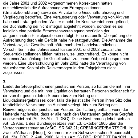
die Jahre 2001 und 2002 vorgenommenen Korrekturen hätten
ausschliesslich die Aufrechnung von Ertragspositionen
(Umsatzkorrekturen) sowie die Privatanteile Geschäftsfahrzeug und
Verpflegung betroffen. Eine Veräusserung oder Verwertung von Aktiven
habe nicht stattgefunden. Weiter macht der Beschwerdeführer geltend,
die Buchhaltung sei nicht integral abgelehnt worden, sondern es sei
lediglich eine partielle Ermessensveranlagung bezüglich der
aufgerechneten Einzelpositionen erfolgt. Eine materielle Überprüfung der
Aufrechnung durch ein Gericht habe nie stattgefunden. Die Annahme der
Vorinstanz, die Gesellschaft hätte nach den handelsrechtlichen
Vorschriften in den Jahresabschlüssen 2001 und 2002 zusätzliche
Steuerrückstellungen bilden müssen, sei unzutreffend. Es könne nicht
von einer Aushöhlung der Gesellschaft zu jenem Zeitpunkt gesprochen
werden. Eine Überschuldung im Jahr 2002 hätte die Veranlagung von
steuerbarem Kapital als Reinvermögen in den Folgejahren nicht
zugelassen.
3.
Endet die Steuerpflicht einer juristischen Person, so haften die mit ihrer
Verwaltung und die mit ihrer Liquidation betrauten Personen solidarisch für
die von ihr geschuldeten Steuern bis zum Betrag des
Liquidationsergebnisses oder, falls die juristische Person ihren Sitz oder
tatsächliche Verwaltung ins Ausland verlegt, bis zum Betrag des
Reinvermögens der juristischen Person. Die Haftung entfällt, wenn der
Haftende nachweist, dass er alle nach den Umständen gebotene Sorgfalt
angewendet hat (
Art. 55 Abs. 1 DBG
). Diese Bestimmung lehnt sich an
Art. 15 Abs. 1 des Bundesgesetzes vom 13. Oktober 1965 über die
Verrechnungssteuer an (VStG; SR 642.21; GREMINGER/BÄRTSCHI, in:
Zweifel/Athanas [Hrsg.], Kommentar zum Schweizerischen Steuerrecht,
Bd. I/2a, DBG, 2. Aufl. 2008, N. 1 zu
Art. 55 DBG
; ROBERT DANON, La