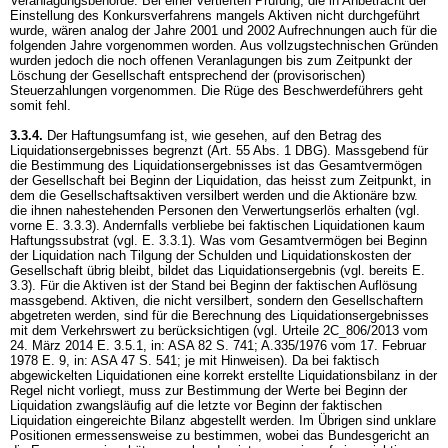
Veranlagungsbehörde: Bei einer vertieften Prüfung, die in Anbetracht der
Einstellung des Konkursverfahrens mangels Aktiven nicht durchgeführt
wurde, wären analog der Jahre 2001 und 2002 Aufrechnungen auch für die
folgenden Jahre vorgenommen worden. Aus vollzugstechnischen Gründen
wurden jedoch die noch offenen Veranlagungen bis zum Zeitpunkt der
Löschung der Gesellschaft entsprechend der (provisorischen)
Steuerzahlungen vorgenommen. Die Rüge des Beschwerdeführers geht
somit fehl.
3.3.4.
Der Haftungsumfang ist, wie gesehen, auf den Betrag des
Liquidationsergebnisses begrenzt (
Art. 55 Abs. 1 DBG
). Massgebend für
die Bestimmung des Liquidationsergebnisses ist das Gesamtvermögen
der Gesellschaft bei Beginn der Liquidation, das heisst zum Zeitpunkt, in
dem die Gesellschaftsaktiven versilbert werden und die Aktionäre bzw.
die ihnen nahestehenden Personen den Verwertungserlös erhalten (vgl.
vorne E. 3.3.3). Andernfalls verbliebe bei faktischen Liquidationen kaum
Haftungssubstrat (vgl. E. 3.3.1). Was vom Gesamtvermögen bei Beginn
der Liquidation nach Tilgung der Schulden und Liquidationskosten der
Gesellschaft übrig bleibt, bildet das Liquidationsergebnis (vgl. bereits E.
3.3). Für die Aktiven ist der Stand bei Beginn der faktischen Auflösung
massgebend. Aktiven, die nicht versilbert, sondern den Gesellschaftern
abgetreten werden, sind für die Berechnung des Liquidationsergebnisses
mit dem Verkehrswert zu berücksichtigen (vgl. Urteile 2C_806/2013 vom
24. März 2014 E. 3.5.1, in: ASA 82 S. 741; A.335/1976 vom 17. Februar
1978 E. 9, in: ASA 47 S. 541; je mit Hinweisen). Da bei faktisch
abgewickelten Liquidationen eine korrekt erstellte Liquidationsbilanz in der
Regel nicht vorliegt, muss zur Bestimmung der Werte bei Beginn der
Liquidation zwangsläufig auf die letzte vor Beginn der faktischen
Liquidation eingereichte Bilanz abgestellt werden. Im Übrigen sind unklare
Positionen ermessensweise zu bestimmen, wobei das Bundesgericht an