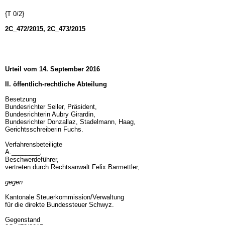
{T 0/2}
2C_472/2015, 2C_473/2015
Urteil vom 14. September 2016
II. öffentlich-rechtliche Abteilung
Besetzung
Bundesrichter Seiler, Präsident,
Bundesrichterin Aubry Girardin,
Bundesrichter Donzallaz, Stadelmann, Haag,
Gerichtsschreiberin Fuchs.
Verfahrensbeteiligte
A.________,
Beschwerdeführer,
vertreten durch Rechtsanwalt Felix Barmettler,
gegen
Kantonale Steuerkommission/Verwaltung
für die direkte Bundessteuer Schwyz.
Gegenstand