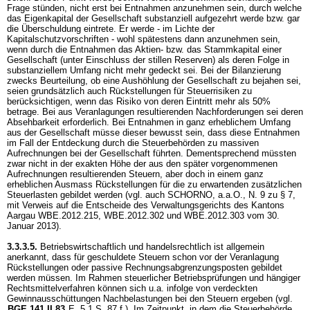
Frage stünden, nicht erst bei Entnahmen anzunehmen sein, durch welche
das Eigenkapital der Gesellschaft substanziell aufgezehrt werde bzw. gar
die Überschuldung eintrete. Er werde - im Lichte der
Kapitalschutzvorschriften - wohl spätestens dann anzunehmen sein,
wenn durch die Entnahmen das Aktien- bzw. das Stammkapital einer
Gesellschaft (unter Einschluss der stillen Reserven) als deren Folge in
substanziellem Umfang nicht mehr gedeckt sei. Bei der Bilanzierung
zwecks Beurteilung, ob eine Aushöhlung der Gesellschaft zu bejahen sei,
seien grundsätzlich auch Rückstellungen für Steuerrisiken zu
berücksichtigen, wenn das Risiko von deren Eintritt mehr als 50%
betrage. Bei aus Veranlagungen resultierenden Nachforderungen sei deren
Absehbarkeit erforderlich. Bei Entnahmen in ganz erheblichem Umfang
aus der Gesellschaft müsse dieser bewusst sein, dass diese Entnahmen
im Fall der Entdeckung durch die Steuerbehörden zu massiven
Aufrechnungen bei der Gesellschaft führten. Dementsprechend müssten
zwar nicht in der exakten Höhe der aus den später vorgenommenen
Aufrechnungen resultierenden Steuern, aber doch in einem ganz
erheblichen Ausmass Rückstellungen für die zu erwartenden zusätzlichen
Steuerlasten gebildet werden (vgl. auch SCHORNO, a.a.O., N. 9 zu § 7,
mit Verweis auf die Entscheide des Verwaltungsgerichts des Kantons
Aargau WBE.2012.215, WBE.2012.302 und WBE.2012.303 vom 30.
Januar 2013).
3.3.3.5.
Betriebswirtschaftlich und handelsrechtlich ist allgemein
anerkannt, dass für geschuldete Steuern schon vor der Veranlagung
Rückstellungen oder passive Rechnungsabgrenzungsposten gebildet
werden müssen. Im Rahmen steuerlicher Betriebsprüfungen und hängiger
Rechtsmittelverfahren können sich u.a. infolge von verdeckten
Gewinnausschüttungen Nachbelastungen bei den Steuern ergeben (vgl.
BGE 141 II 83
E. 5.1 S. 87 f.). Im Zeitpunkt, in dem die Steuerbehörde