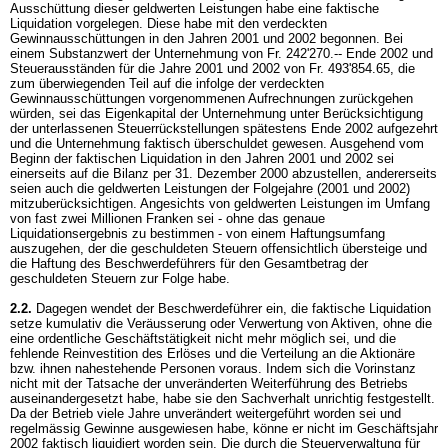
Ausschüttung dieser geldwerten Leistungen habe eine faktische
Liquidation vorgelegen. Diese habe mit den verdeckten
Gewinnausschüttungen in den Jahren 2001 und 2002 begonnen. Bei
einem Substanzwert der Unternehmung von Fr. 242'270.-- Ende 2002 und
Steuerausständen für die Jahre 2001 und 2002 von Fr. 493'854.65, die
zum überwiegenden Teil auf die infolge der verdeckten
Gewinnausschüttungen vorgenommenen Aufrechnungen zurückgehen
würden, sei das Eigenkapital der Unternehmung unter Berücksichtigung
der unterlassenen Steuerrückstellungen spätestens Ende 2002 aufgezehrt
und die Unternehmung faktisch überschuldet gewesen. Ausgehend vom
Beginn der faktischen Liquidation in den Jahren 2001 und 2002 sei
einerseits auf die Bilanz per 31. Dezember 2000 abzustellen, andererseits
seien auch die geldwerten Leistungen der Folgejahre (2001 und 2002)
mitzuberücksichtigen. Angesichts von geldwerten Leistungen im Umfang
von fast zwei Millionen Franken sei - ohne das genaue
Liquidationsergebnis zu bestimmen - von einem Haftungsumfang
auszugehen, der die geschuldeten Steuern offensichtlich übersteige und
die Haftung des Beschwerdeführers für den Gesamtbetrag der
geschuldeten Steuern zur Folge habe.
2.2.
Dagegen wendet der Beschwerdeführer ein, die faktische Liquidation
setze kumulativ die Veräusserung oder Verwertung von Aktiven, ohne die
eine ordentliche Geschäftstätigkeit nicht mehr möglich sei, und die
fehlende Reinvestition des Erlöses und die Verteilung an die Aktionäre
bzw. ihnen nahestehende Personen voraus. Indem sich die Vorinstanz
nicht mit der Tatsache der unveränderten Weiterführung des Betriebs
auseinandergesetzt habe, habe sie den Sachverhalt unrichtig festgestellt.
Da der Betrieb viele Jahre unverändert weitergeführt worden sei und
regelmässig Gewinne ausgewiesen habe, könne er nicht im Geschäftsjahr
2002 faktisch liquidiert worden sein. Die durch die Steuerverwaltung für