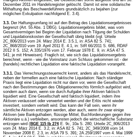
Dezember 2011 im Handelsregister gelöscht. Damit ist eine solidarische
Mithaftung des Beschwerdeführers grundsätzlich zu bejahen (zur
möglichen Exkulpation nachfolgend E. 3.4).
3.3.
Der Haftungsumfang ist auf den Betrag des Liquidationsergebnisses
begrenzt (
Art. 55 Abs. 1 DBG
). Liquidationsergebnis bildet, was vom
Gesamtvermögen bei Beginn der Liquidation nach Tilgung der Schulden
und Liquidationskosten der Gesellschaft übrig bleibt (vgl. Urteile
2C_806/2013 vom 24. März 2014 E. 3.5.1, in: ASA 82 S. 741;
2C_868/2010 vom 19. April 2011 E. 4.1, in: StR 66/2011 S. 686, RDAF
2012 II S. 152; A.335/1976 vom 17. Februar 1978 E. 9, in: ASA 47 S.
541; je mit Hinweisen). Fraglich ist, wie sich das Liquidationsergebnis
berechnet, wenn - wie die Vorinstanz zum Schluss gekommen ist - der
(handels) rechtlichen Liquidation eine faktische Liquidation vorangeht.
3.3.1.
Das Verrechnungssteuerrecht kennt, anders als das Handelsrecht,
neben der formellen auch eine faktische Liquidation: Nach ständiger
Praxis liegt eine Liquidation nicht nur dann vor, wenn die Gesellschaft
nach den Bestimmungen des Obligationenrechts förmlich aufgelöst wird,
sondern auch dann, wenn sie durch Aufgabe ihrer Aktiven faktisch
liquidiert wird. Eine Gesellschaft wird faktisch liquidiert, indem ihre
Aktiven veräussert oder verwertet werden und der Erlös nicht wieder
investiert, sondern verteilt wird. Das kann der Fall sein, wenn ihr
sämtliche Aktiven entzogen werden, aber auch, wenn ihr zwar einige
Aktiven (wie Bankguthaben, flüssige Mittel, Buchforderungen gegen ihre
Aktionäre u.ä.) verbleiben, ansonsten jedoch die wirtschaftliche Substanz
entzogen wird (
BGE 115 Ib 274
E. 9c, 10a S. 280; Urteile 2C_806/2013
vom 24. März 2014 E. 3.2, in: ASA 82 S. 741; 2C_349/2008 vom 14.
November 2008 E. 2.3, in: ASA 79 S. 391; 2A.259/1997 vom 4. Mai 1999