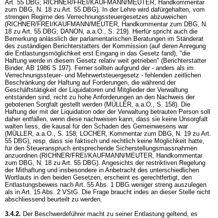
Art. 55 DBG
; RICHNER/FREI/KAUFMANN/MEUTER, Handkommentar
zum DBG, N. 18 zu
Art. 55 DBG
). In der Lehre wird dafürgehalten, vom
strengen Regime des Verrechnungssteuergesetzes abzuweichen
(RICHNER/FREI/KAUFMANN/MEUTER, Handkommentar zum DBG, N.
18 zu
Art. 55 DBG
; DANON, a.a.O., S. 219). Hierfür spricht auch die
Bemerkung anlässlich der parlamentarischen Beratungen im Ständerat
des zuständigen Berichterstatters der Kommission (auf deren Anregung
die Entlastungsmöglichkeit erst Eingang in das Gesetz fand), "die
Haftung werde in diesem Gesetz relativ weit getrieben" (Berichterstatter
Binder, AB 1986 S 197). Ferner sollten aufgrund der - anders als im
Verrechnungssteuer- und Mehrwertsteuergesetz - fehlenden zeitlichen
Beschränkung der Haftung auf Forderungen, die während der
Geschäftstätigkeit der Liquidatoren und Mitglieder der Verwaltung
entstanden sind, nicht zu hohe Anforderungen an den Nachweis der
gebotenen Sorgfalt gestellt werden (MÜLLER, a.a.O., S. 158). Die
Haftung der mit der Liquidation oder der Verwaltung betrauten Person soll
daher entfallen, wenn diese nachweisen kann, dass sie keine Unsorgfalt
walten liess, die kausal für den Schaden des Gemeinwesens war
(MÜLLER, a.a.O., S. 158; LOCHER, Kommentar zum DBG, N. 19 zu
Art.
55 DBG
), resp. dass sie faktisch und rechtlich keine Möglichkeit hatte,
für den Steueranspruch entsprechende Sicherstellungsmassnahmen
anzuordnen (RICHNER/FREI/KAUFMANN/MEUTER, Handkommentar
zum DBG, N. 18 zu
Art. 55 DBG
). Angesichts der restriktiven Regelung
der Mithaftung und insbesondere in Anbetracht des unterschiedlichen
Wortlauts in den beiden Gesetzen, erscheint es gerechtfertigt, den
Entlastungsbeweis nach
Art. 55 Abs. 1 DBG
weniger streng auszulegen
als in
Art. 15 Abs. 2 VStG
. Die Frage braucht indes an dieser Stelle nicht
abschliessend beurteilt zu werden.
3.4.2.
Der Beschwerdeführer macht zu seiner Entlastung geltend, es