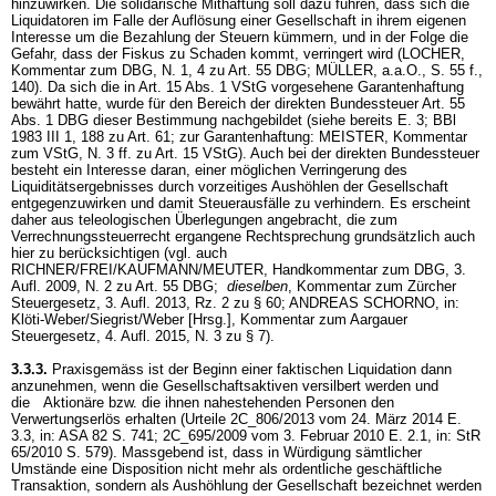
hinzuwirken. Die solidarische Mithaftung soll dazu führen, dass sich die
Liquidatoren im Falle der Auflösung einer Gesellschaft in ihrem eigenen
Interesse um die Bezahlung der Steuern kümmern, und in der Folge die
Gefahr, dass der Fiskus zu Schaden kommt, verringert wird (LOCHER,
Kommentar zum DBG, N. 1, 4 zu
Art. 55 DBG
; MÜLLER, a.a.O., S. 55 f.,
140). Da sich die in
Art. 15 Abs. 1 VStG
vorgesehene Garantenhaftung
bewährt hatte, wurde für den Bereich der direkten Bundessteuer
Art. 55
Abs. 1 DBG
dieser Bestimmung nachgebildet (siehe bereits E. 3; BBl
1983 III 1, 188 zu Art. 61; zur Garantenhaftung: MEISTER, Kommentar
zum VStG, N. 3 ff. zu
Art. 15 VStG
). Auch bei der direkten Bundessteuer
besteht ein Interesse daran, einer möglichen Verringerung des
Liquiditätsergebnisses durch vorzeitiges Aushöhlen der Gesellschaft
entgegenzuwirken und damit Steuerausfälle zu verhindern. Es erscheint
daher aus teleologischen Überlegungen angebracht, die zum
Verrechnungssteuerrecht ergangene Rechtsprechung grundsätzlich auch
hier zu berücksichtigen (vgl. auch
RICHNER/FREI/KAUFMANN/MEUTER, Handkommentar zum DBG, 3.
Aufl. 2009, N. 2 zu
Art. 55 DBG
;
dieselben
, Kommentar zum Zürcher
Steuergesetz, 3. Aufl. 2013, Rz. 2 zu § 60; ANDREAS SCHORNO, in:
Klöti-Weber/Siegrist/Weber [Hrsg.], Kommentar zum Aargauer
Steuergesetz, 4. Aufl. 2015, N. 3 zu § 7).
3.3.3.
Praxisgemäss ist der Beginn einer faktischen Liquidation dann
anzunehmen, wenn die Gesellschaftsaktiven versilbert werden und
die Aktionäre bzw. die ihnen nahestehenden Personen den
Verwertungserlös erhalten (Urteile 2C_806/2013 vom 24. März 2014 E.
3.3, in: ASA 82 S. 741; 2C_695/2009 vom 3. Februar 2010 E. 2.1, in: StR
65/2010 S. 579). Massgebend ist, dass in Würdigung sämtlicher
Umstände eine Disposition nicht mehr als ordentliche geschäftliche
Transaktion, sondern als Aushöhlung der Gesellschaft bezeichnet werden