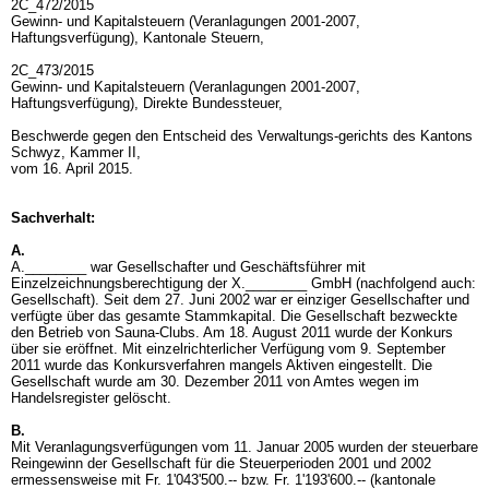
2C_472/2015
Gewinn- und Kapitalsteuern (Veranlagungen 2001-2007,
Haftungsverfügung), Kantonale Steuern,
2C_473/2015
Gewinn- und Kapitalsteuern (Veranlagungen 2001-2007,
Haftungsverfügung), Direkte Bundessteuer,
Beschwerde gegen den Entscheid des Verwaltungs-gerichts des Kantons
Schwyz, Kammer II,
vom 16. April 2015.
Sachverhalt:
A.
A.________ war Gesellschafter und Geschäftsführer mit
Einzelzeichnungsberechtigung der X.________ GmbH (nachfolgend auch:
Gesellschaft). Seit dem 27. Juni 2002 war er einziger Gesellschafter und
verfügte über das gesamte Stammkapital. Die Gesellschaft bezweckte
den Betrieb von Sauna-Clubs. Am 18. August 2011 wurde der Konkurs
über sie eröffnet. Mit einzelrichterlicher Verfügung vom 9. September
2011 wurde das Konkursverfahren mangels Aktiven eingestellt. Die
Gesellschaft wurde am 30. Dezember 2011 von Amtes wegen im
Handelsregister gelöscht.
B.
Mit Veranlagungsverfügungen vom 11. Januar 2005 wurden der steuerbare
Reingewinn der Gesellschaft für die Steuerperioden 2001 und 2002
ermessensweise mit Fr. 1'043'500.-- bzw. Fr. 1'193'600.-- (kantonale