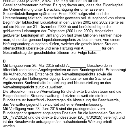
Februar 2000 (StG/SZ; SRSZ 172.200) solidarisch für die
Gesellschaftssteuern haftbar. Es ging davon aus, dass das Eigenkapital
der Unternehmung unter Berücksichtigung der unterlassenen
Steuerrückstellungen spätestens Ende 2002 aufgezehrt und die
Unternehmung faktisch überschuldet gewesen sei. Ausgehend von einem
Beginn der faktischen Liquidation in den Jahren 2001 und 2002 stellte es
auf die Bilanz per 31. Dezember 2000 ab und berücksichtigte die
geldwerten Leistungen der Folgejahre (2001 und 2002). Angesichts
geldwerter Leistungen im Umfang von fast zwei Millionen Franken habe
man, ohne das genaue Liquidationsergebnis zu bestimmen, von einem
Haftungsumfang ausgehen dürfen, welcher die geschuldeten Steuern
offensichtlich übersteige und eine Haftung von A.________ für den
Gesamtbetrag der geschuldeten Steuern zur Folge habe.
D.
Mit Eingabe vom 26. Mai 2015 erhebt A.________ Beschwerde in
öffentlich-rechtlichen Angelegenheiten an das Bundesgericht. Er beantragt
die Aufhebung des Entscheids des Verwaltungsgerichts sowie die
Aufhebung der Haftungsverfügung. Eventualiter sei die Sache zu
ergänzender Sachverhaltsfeststellung und Neubeurteilung an das
Verwaltungsgericht zurückzuweisen.
Die Steuerkommission/Verwaltung für die direkte Bundessteuer und die
Eidgenössische Steuerverwaltung - Letztere soweit die direkte
Bundessteuer betreffend - beantragen die Abweisung der Beschwerde,
das Verwaltungsgericht verzichtet auf eine Vernehmlassung.
Mit Verfügung vom 23. Juni 2015 sind die praxisgemäss vom
Bundesgericht getrennt angelegten Dossiers für die kantonalen Steuern
(2C_472/2015) und die direkte Bundessteuer (2C_473/2015) vereinigt und
ist der Beschwerde antragsgemäss aufschiebende Wirkung erteilt
worden.