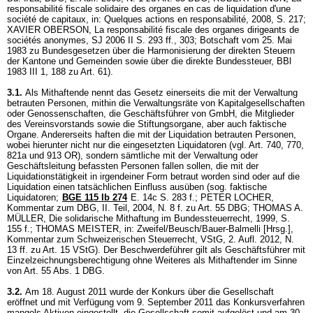
responsabilité fiscale solidaire des organes en cas de liquidation d'une
société de capitaux, in: Quelques actions en responsabilité, 2008, S. 217;
XAVIER OBERSON, La responsabilité fiscale des organes dirigeants de
sociétés anonymes, SJ 2006 II S. 293 ff., 303; Botschaft vom 25. Mai
1983 zu Bundesgesetzen über die Harmonisierung der direkten Steuern
der Kantone und Gemeinden sowie über die direkte Bundessteuer, BBl
1983 III 1, 188 zu Art. 61).
3.1.
Als Mithaftende nennt das Gesetz einerseits die mit der Verwaltung
betrauten Personen, mithin die Verwaltungsräte von Kapitalgesellschaften
oder Genossenschaften, die Geschäftsführer von GmbH, die Mitglieder
des Vereinsvorstands sowie die Stiftungsorgane, aber auch faktische
Organe. Andererseits haften die mit der Liquidation betrauten Personen,
wobei hierunter nicht nur die eingesetzten Liquidatoren (vgl. Art. 740, 770,
821a und 913 OR), sondern sämtliche mit der Verwaltung oder
Geschäftsleitung befassten Personen fallen sollen, die mit der
Liquidationstätigkeit in irgendeiner Form betraut worden sind oder auf die
Liquidation einen tatsächlichen Einfluss ausüben (sog. faktische
Liquidatoren;
BGE 115 Ib 274
E. 14c S. 283 f.; PETER LOCHER,
Kommentar zum DBG, II. Teil, 2004, N. 8 f. zu
Art. 55 DBG
; THOMAS A.
MÜLLER, Die solidarische Mithaftung im Bundessteuerrecht, 1999, S.
155 f.; THOMAS MEISTER, in: Zweifel/Beusch/Bauer-Balmelli [Hrsg.],
Kommentar zum Schweizerischen Steuerrecht, VStG, 2. Aufl. 2012, N.
13 ff. zu
Art. 15 VStG
). Der Beschwerdeführer gilt als Geschäftsführer mit
Einzelzeichnungsberechtigung ohne Weiteres als Mithaftender im Sinne
von
Art. 55 Abs. 1 DBG
.
3.2.
Am 18. August 2011 wurde der Konkurs über die Gesellschaft
eröffnet und mit Verfügung vom 9. September 2011 das Konkursverfahren
mangels Aktiven eingestellt, die Gesellschaft somit aufgelöst und am 30.