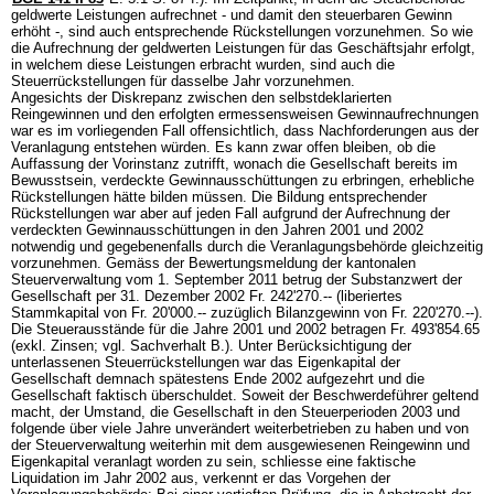
geldwerte Leistungen aufrechnet - und damit den steuerbaren Gewinn
erhöht -, sind auch entsprechende Rückstellungen vorzunehmen. So wie
die Aufrechnung der geldwerten Leistungen für das Geschäftsjahr erfolgt,
in welchem diese Leistungen erbracht wurden, sind auch die
Steuerrückstellungen für dasselbe Jahr vorzunehmen.
Angesichts der Diskrepanz zwischen den selbstdeklarierten
Reingewinnen und den erfolgten ermessensweisen Gewinnaufrechnungen
war es im vorliegenden Fall offensichtlich, dass Nachforderungen aus der
Veranlagung entstehen würden. Es kann zwar offen bleiben, ob die
Auffassung der Vorinstanz zutrifft, wonach die Gesellschaft bereits im
Bewusstsein, verdeckte Gewinnausschüttungen zu erbringen, erhebliche
Rückstellungen hätte bilden müssen. Die Bildung entsprechender
Rückstellungen war aber auf jeden Fall aufgrund der Aufrechnung der
verdeckten Gewinnausschüttungen in den Jahren 2001 und 2002
notwendig und gegebenenfalls durch die Veranlagungsbehörde gleichzeitig
vorzunehmen. Gemäss der Bewertungsmeldung der kantonalen
Steuerverwaltung vom 1. September 2011 betrug der Substanzwert der
Gesellschaft per 31. Dezember 2002 Fr. 242'270.-- (liberiertes
Stammkapital von Fr. 20'000.-- zuzüglich Bilanzgewinn von Fr. 220'270.--).
Die Steuerausstände für die Jahre 2001 und 2002 betragen Fr. 493'854.65
(exkl. Zinsen; vgl. Sachverhalt B.). Unter Berücksichtigung der
unterlassenen Steuerrückstellungen war das Eigenkapital der
Gesellschaft demnach spätestens Ende 2002 aufgezehrt und die
Gesellschaft faktisch überschuldet. Soweit der Beschwerdeführer geltend
macht, der Umstand, die Gesellschaft in den Steuerperioden 2003 und
folgende über viele Jahre unverändert weiterbetrieben zu haben und von
der Steuerverwaltung weiterhin mit dem ausgewiesenen Reingewinn und
Eigenkapital veranlagt worden zu sein, schliesse eine faktische
Liquidation im Jahr 2002 aus, verkennt er das Vorgehen der