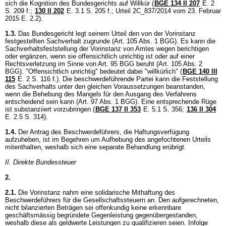
sich die Kognition des Bundesgerichts auf Willkür (
BGE 134 II 207
E. 2
S. 209 f.;
130 II 202
E. 3.1 S. 205 f.; Urteil 2C_837/2014 vom 23. Februar
2015 E. 2.2).
1.3.
Das Bundesgericht legt seinem Urteil den von der Vorinstanz
festgestellten Sachverhalt zugrunde (
Art. 105 Abs. 1 BGG
). Es kann die
Sachverhaltsfeststellung der Vorinstanz von Amtes wegen berichtigen
oder ergänzen, wenn sie offensichtlich unrichtig ist oder auf einer
Rechtsverletzung im Sinne von
Art. 95 BGG
beruht (
Art. 105 Abs. 2
BGG
). "Offensichtlich unrichtig" bedeutet dabei "willkürlich" (
BGE 140 III
115
E. 2 S. 116 f.). Die beschwerdeführende Partei kann die Feststellung
des Sachverhalts unter den gleichen Voraussetzungen beanstanden,
wenn die Behebung des Mangels für den Ausgang des Verfahrens
entscheidend sein kann (
Art. 97 Abs. 1 BGG
). Eine entsprechende Rüge
ist substanziiert vorzubringen (
BGE 137 II 353
E. 5.1 S. 356;
136 II 304
E. 2.5 S. 314).
1.4.
Der Antrag des Beschwerdeführers, die Haftungsverfügung
aufzuheben, ist im Begehren um Aufhebung des angefochtenen Urteils
mitenthalten, weshalb sich eine separate Behandlung erübrigt.
II. Direkte Bundessteuer
2.
2.1.
Die Vorinstanz nahm eine solidarische Mithaftung des
Beschwerdeführers für die Gesellschaftssteuern an. Den aufgerechneten,
nicht bilanzierten Beträgen sei offenkundig keine erkennbare
geschäftsmässig begründete Gegenleistung gegenübergestanden,
weshalb diese als geldwerte Leistungen zu qualifizieren seien. Infolge