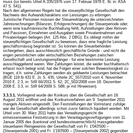
muss (so bereits Urteil A.335/1976 vom 17. Februar 1978 E. 8c in: ASA
47 S. 541).
Nach den allgemeinen Regeln hat die steuerpflichtige Gesellschaft den
Nachweis des Aufwandcharakters von Leistungen zu erbringen.
Juristische Personen müssen der Steuererklärung die unterzeichneten
Jahresrechnungen (Bilanzen, Erfolgsrechnungen) der Steuerperiode oder,
wenn eine kaufmännische Buchhaltung fehlt, Aufstellungen über Aktiven
und Passiven, Einnahmen und Ausgaben sowie Privatentnahmen und
Privateinlagen beilegen (
Art. 125 Abs. 2 DBG
). Es obliegt mithin der
steuerpflichtigen Gesellschaft zu beweisen, dass eine fragliche Leistung
geschäftsmässig begründet ist. So können die Steuerbehörden
sichergehen, dass ausschliesslich geschäftliche Gründe - und nicht die
engen persönlichen oder wirtschaftlichen Beziehungen zwischen
Gesellschaft und Leistungsempfänger - für eine bestimmte Leistung
ausschlaggebend waren. Wer Zahlungen leistet, die weder buchhalterisch
erfasst noch belegt sind, hat die Folgen einer solchen Beweislosigkeit zu
tragen, d.h. seine Zahlungen werden als geldwerte Leistungen betrachtet
(BGE 119 lb 431 E. 2c S. 435; Urteile 2C_557/2010 vom 4. November
2010 E. 2.3, in: StR 66/2011 S. 62; 2C_502/2008 vom 18. Dezember
2008 E. 3.3, in: StR 64/2009 S. 588; je mit Hinweisen).
3.3.3.1.
Vorliegend wurde der Konkurs über die Gesellschaft am 18.
August 2011 eröffnet und das Konkursverfahren am 9. September 2011
mangels Aktiven eingestellt. Den Feststellungen der Vorinstanz zufolge
war die Gesellschaft allerdings schon zuvor faktisch liquidiert worden. Mit
Urteil vom 30. März 2011 hatte das Verwaltungsgericht die
ermessensweise Festsetzung in den Veranlagungsverfügungen vom 11.
Januar 2005 des (kantonal und bundessteuerrechtlich) massgebenden
steuerbaren Reingewinns der Gesellschaft von Fr. 1'043'500.--
(Steuerperiode 2001) und Fr. 1'193'600.-- (Steuerperiode 2002) gegenüber