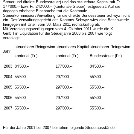
Steuer und direkte Bundessteuer) und das steuerbare Kapital mit Fr.
177'000.-- bzw. Fr. 242'000.-- (kantonale Steuer) festgesetzt. Auf die
dagegen erhobene Einsprache trat die Kantonale
Steuerkommission/Verwaltung für die direkte Bundessteuer Schwyz nicht
ein. Das Verwaltungsgericht des Kantons Schwyz wies eine Beschwerde
hiergegen mit Urteil vom 30. März 2011 rechtskräftig ab.
Mit Veranlagungsverfügungen vom 4. Oktober 2011 wurde die X.________
GmbH in Liquidation für die Steuerjahre 2003 bis 2007 wie folgt
veranlagt:
steuerbarer Reingewinn
steuerbares Kapital
steuerbarer Reingewinn
Jahr
kantonal (Fr.)
kantonal (Fr.)
Bundessteuer (Fr.)
2003
84'500.--
177'000.--
84'500.--
2004
55'500.--
297'000.--
55'500.--
2005
55'500.--
297'000.--
55'500.--
2006
55'500.--
297'000.--
55'500.--
2007
55'500.--
297'000.--
55'500.--
Für die Jahre 2001 bis 2007 bestehen folgende Steuerausstände: