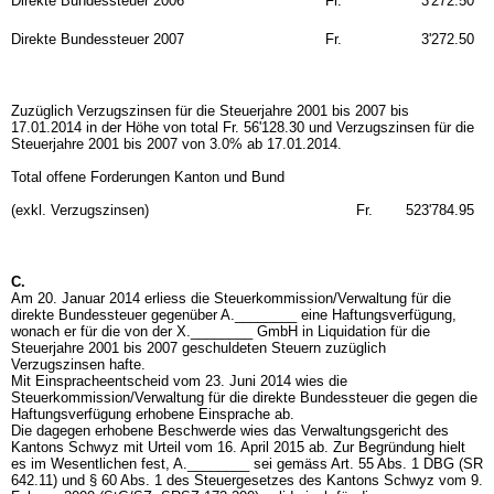
Direkte Bundessteuer 2006
Fr.
3'272.50
Direkte Bundessteuer 2007
Fr.
3'272.50
Zuzüglich Verzugszinsen für die Steuerjahre 2001 bis 2007 bis
17.01.2014 in der Höhe von total Fr. 56'128.30 und Verzugszinsen für die
Steuerjahre 2001 bis 2007 von 3.0% ab 17.01.2014.
Total offene Forderungen Kanton und Bund
(exkl. Verzugszinsen)
Fr.
523'784.95
C.
Am 20. Januar 2014 erliess die Steuerkommission/Verwaltung für die
direkte Bundessteuer gegenüber A.________ eine Haftungsverfügung,
wonach er für die von der X.________ GmbH in Liquidation für die
Steuerjahre 2001 bis 2007 geschuldeten Steuern zuzüglich
Verzugszinsen hafte.
Mit Einspracheentscheid vom 23. Juni 2014 wies die
Steuerkommission/Verwaltung für die direkte Bundessteuer die gegen die
Haftungsverfügung erhobene Einsprache ab.
Die dagegen erhobene Beschwerde wies das Verwaltungsgericht des
Kantons Schwyz mit Urteil vom 16. April 2015 ab. Zur Begründung hielt
es im Wesentlichen fest, A.________ sei gemäss
Art. 55 Abs. 1 DBG
(SR
642.11) und § 60 Abs. 1 des Steuergesetzes des Kantons Schwyz vom 9.