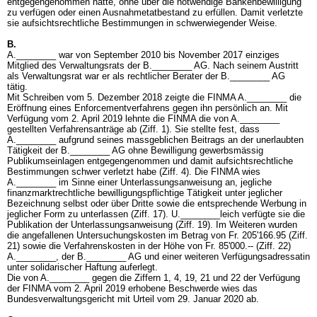
entgegengenommen hatte, ohne über die notwendige Bankenbewilligung
zu verfügen oder einen Ausnahmetatbestand zu erfüllen. Damit verletzte
sie aufsichtsrechtliche Bestimmungen in schwerwiegender Weise.
B.
A.________ war von September 2010 bis November 2017 einziges
Mitglied des Verwaltungsrats der B.________ AG. Nach seinem Austritt
als Verwaltungsrat war er als rechtlicher Berater der B.________ AG
tätig.
Mit Schreiben vom 5. Dezember 2018 zeigte die FINMA A.________ die
Eröffnung eines Enforcementverfahrens gegen ihn persönlich an. Mit
Verfügung vom 2. April 2019 lehnte die FINMA die von A.________
gestellten Verfahrensanträge ab (Ziff. 1). Sie stellte fest, dass
A.________ aufgrund seines massgeblichen Beitrags an der unerlaubten
Tätigkeit der B.________ AG ohne Bewilligung gewerbsmässig
Publikumseinlagen entgegengenommen und damit aufsichtsrechtliche
Bestimmungen schwer verletzt habe (Ziff. 4). Die FINMA wies
A.________ im Sinne einer Unterlassungsanweisung an, jegliche
finanzmarktrechtliche bewilligungspflichtige Tätigkeit unter jeglicher
Bezeichnung selbst oder über Dritte sowie die entsprechende Werbung in
jeglicher Form zu unterlassen (Ziff. 17). U.________leich verfügte sie die
Publikation der Unterlassungsanweisung (Ziff. 19). Im Weiteren wurden
die angefallenen Untersuchungskosten im Betrag von Fr. 205'166.95 (Ziff.
21) sowie die Verfahrenskosten in der Höhe von Fr. 85'000.-- (Ziff. 22)
A.________, der B.________ AG und einer weiteren Verfügungsadressatin
unter solidarischer Haftung auferlegt.
Die von A.________ gegen die Ziffern 1, 4, 19, 21 und 22 der Verfügung
der FINMA vom 2. April 2019 erhobene Beschwerde wies das
Bundesverwaltungsgericht mit Urteil vom 29. Januar 2020 ab.