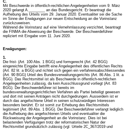
C.
Mit Beschwerde in öffentlich-rechtlichen Angelegenheiten vom 9. März
2020 gelangt A.________ an das Bundesgericht. Er beantragt die
Aufhebung des Urteils vom 29. Januar 2020. Eventualiter sei die Sache
im Sinne der Erwägungen zur neuen Entscheidung an die Vorinstanz
zurückzuweisen.
Während die Vorinstanz auf eine Vernehmlassung verzichtet, beantragt
die FINMA die Abweisung der Beschwerde. Der Beschwerdeführer
repliziert mit Eingabe vom 11. Juni 2020.
Erwägungen:
1.
Die frist- (
Art. 100 Abs. 1 BGG
) und formgerecht (
Art. 42 BGG
)
eingereichte Eingabe betrifft eine Angelegenheit des öffentlichen Rechts
(
Art. 82 lit. a BGG
) und richtet sich gegen ein verfahrensabschliessendes
(
Art. 90 BGG
) Urteil des Bundesverwaltungsgerichts (
Art. 86 Abs. 1 lit. a
BGG
). Das Rechtsmittel ist als Beschwerde in öffentlich-rechtlichen
Angelegenheiten zulässig, da kein Ausschlussgrund vorliegt (
Art. 83
BGG
). Der Beschwerdeführer ist bereits im
bundesverwaltungsgerichtlichen Verfahren als Partei beteiligt gewesen
und dort mit seinen Anträgen nicht durchgedrungen. Ausserdem ist er
durch das angefochtene Urteil in seinen schutzwürdigen Interessen
besonders berührt. Er ist somit zur Erhebung des Rechtsmittels
legitimiert (
Art. 89 Abs. 1 BGG
). Der Beschwerdeführer verlangt lediglich
die Aufhebung des angefochtenen Urteils und eventualiter die
Rückweisung der Angelegenheit an die Vorinstanz. Dies ist bei
belastenden Verfügungen trotz der reformatorischen Natur der
Rechtsmittel grundsätzlich zulässig (vgl. Urteile 2C_367/2019 und