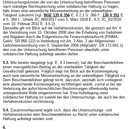
Untersuchungskosten die von der Untersuchung betroffenen Personen
nach ständiger Rechtsprechung unter solidarischer Haftung zu tragen,
falls ihnen eine wesentliche Mitverantwortung an der unbewilligten
Tätigkeit zukommt (vgl.
BGE 135 II 356
E. 6.2.1 S. 366 f.;
130 II 351
E.
4 S. 360 f.; Urteile 2C_860/2017 vom 5. März 2018 E. 9.3; 2C_91/2010
vom 10. Februar 2011 E. 4.6.2).
Dasselbe gilt mit Blick auf die Verfahrenskosten, die gestützt auf Art. 6
der Verordnung vom 15. Oktober 2008 über die Erhebung von Gebühren
und Abgaben durch die Eidgenössische Finanzmarktaufsicht (FINMA-
GebV; SR 956.122) in Verbindung mit
Art. 2 Abs. 2 der Allgemeinen
Gebührenverordnung vom 8. September 2004 (AllgGebV; SR 172.041.1)
den von der Untersuchung betroffenen Personen ebenfalls unter
solidarischer Haftung auferlegt werden dürfen.
5.3.
Wie bereits dargelegt (vgl. E. 4.3 hiervor), hat der Beschwerdeführer
einen massgeblichen Beitrag an der unerlaubten Tätigkeit der
Gesellschaft geleistet. Folglich liegt mit Blick auf die Kostenregelung
auch eine wesentliche Mitverantwortung an der unbewilligten Tätigkeit vor.
Dem Beschwerdeführer gelingt nicht, darzutun, weshalb sich vorliegend
eine abweichende Kostenregelung rechtfertigen würde, zumal er bei der
Verletzung der aufsichtsrechtlichen Bestimmungen offenkundig keine
untergeordnete Rolle eingenommen hat. Eine Auferlegung unter
solidarischer Haftung ist sowohl bei den Untersuchungs- als auch bei den
Verfahrenskosten rechtmässig.
5.4.
Zusammenfassend ergibt sich, dass die Untersuchungs- und
Verfahrenskosten dem Beschwerdeführer zu Recht unter solidarischer
Haftung auferlegt worden sind.
6.