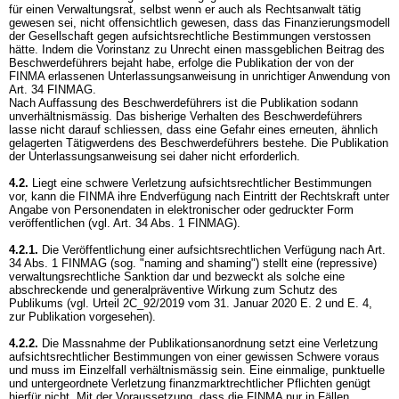
für einen Verwaltungsrat, selbst wenn er auch als Rechtsanwalt tätig
gewesen sei, nicht offensichtlich gewesen, dass das Finanzierungsmodell
der Gesellschaft gegen aufsichtsrechtliche Bestimmungen verstossen
hätte. Indem die Vorinstanz zu Unrecht einen massgeblichen Beitrag des
Beschwerdeführers bejaht habe, erfolge die Publikation der von der
FINMA erlassenen Unterlassungsanweisung in unrichtiger Anwendung von
Art. 34 FINMAG
.
Nach Auffassung des Beschwerdeführers ist die Publikation sodann
unverhältnismässig. Das bisherige Verhalten des Beschwerdeführers
lasse nicht darauf schliessen, dass eine Gefahr eines erneuten, ähnlich
gelagerten Tätigwerdens des Beschwerdeführers bestehe. Die Publikation
der Unterlassungsanweisung sei daher nicht erforderlich.
4.2.
Liegt eine schwere Verletzung aufsichtsrechtlicher Bestimmungen
vor, kann die FINMA ihre Endverfügung nach Eintritt der Rechtskraft unter
Angabe von Personendaten in elektronischer oder gedruckter Form
veröffentlichen (vgl.
Art. 34 Abs. 1 FINMAG
).
4.2.1.
Die Veröffentlichung einer aufsichtsrechtlichen Verfügung nach
Art.
34 Abs. 1 FINMAG
(sog. "naming and shaming") stellt eine (repressive)
verwaltungsrechtliche Sanktion dar und bezweckt als solche eine
abschreckende und generalpräventive Wirkung zum Schutz des
Publikums (vgl. Urteil 2C_92/2019 vom 31. Januar 2020 E. 2 und E. 4,
zur Publikation vorgesehen).
4.2.2.
Die Massnahme der Publikationsanordnung setzt eine Verletzung
aufsichtsrechtlicher Bestimmungen von einer gewissen Schwere voraus
und muss im Einzelfall verhältnismässig sein. Eine einmalige, punktuelle
und untergeordnete Verletzung finanzmarktrechtlicher Pflichten genügt
hierfür nicht. Mit der Voraussetzung, dass die FINMA nur in Fällen