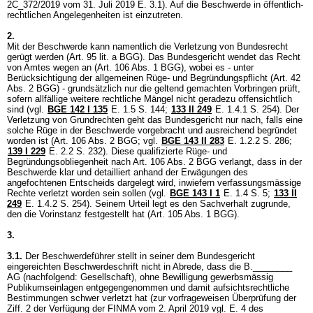
2C_372/2019 vom 31. Juli 2019 E. 3.1). Auf die Beschwerde in öffentlich-
rechtlichen Angelegenheiten ist einzutreten.
2.
Mit der Beschwerde kann namentlich die Verletzung von Bundesrecht
gerügt werden (
Art. 95 lit. a BGG
). Das Bundesgericht wendet das Recht
von Amtes wegen an (
Art. 106 Abs. 1 BGG
), wobei es - unter
Berücksichtigung der allgemeinen Rüge- und Begründungspflicht (
Art. 42
Abs. 2 BGG
) - grundsätzlich nur die geltend gemachten Vorbringen prüft,
sofern allfällige weitere rechtliche Mängel nicht geradezu offensichtlich
sind (vgl.
BGE 142 I 135
E. 1.5 S. 144;
133 II 249
E. 1.4.1 S. 254). Der
Verletzung von Grundrechten geht das Bundesgericht nur nach, falls eine
solche Rüge in der Beschwerde vorgebracht und ausreichend begründet
worden ist (
Art. 106 Abs. 2 BGG
; vgl.
BGE 143 II 283
E. 1.2.2 S. 286
;
139 I 229
E. 2.2 S. 232). Diese qualifizierte Rüge- und
Begründungsobliegenheit nach
Art. 106 Abs. 2 BGG
verlangt, dass in der
Beschwerde klar und detailliert anhand der Erwägungen des
angefochtenen Entscheids dargelegt wird, inwiefern verfassungsmässige
Rechte verletzt worden sein sollen (vgl.
BGE 143 I 1
E. 1.4 S. 5;
133 II
249
E. 1.4.2 S. 254). Seinem Urteil legt es den Sachverhalt zugrunde,
den die Vorinstanz festgestellt hat (
Art. 105 Abs. 1 BGG
).
3.
3.1.
Der Beschwerdeführer stellt in seiner dem Bundesgericht
eingereichten Beschwerdeschrift nicht in Abrede, dass die B.________
AG (nachfolgend: Gesellschaft), ohne Bewilligung gewerbsmässig
Publikumseinlagen entgegengenommen und damit aufsichtsrechtliche
Bestimmungen schwer verletzt hat (zur vorfrageweisen Überprüfung der
Ziff. 2 der Verfügung der FINMA vom 2. April 2019 vgl. E. 4 des