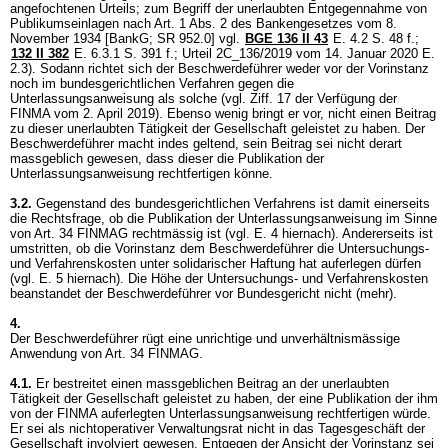
angefochtenen Urteils; zum Begriff der unerlaubten Entgegennahme von
Publikumseinlagen nach Art. 1 Abs. 2 des Bankengesetzes vom 8.
November 1934 [BankG; SR 952.0] vgl.
BGE 136 II 43
E. 4.2 S. 48 f.;
132 II 382
E. 6.3.1 S. 391 f.; Urteil 2C_136/2019 vom 14. Januar 2020 E.
2.3). Sodann richtet sich der Beschwerdeführer weder vor der Vorinstanz
noch im bundesgerichtlichen Verfahren gegen die
Unterlassungsanweisung als solche (vgl. Ziff. 17 der Verfügung der
FINMA vom 2. April 2019). Ebenso wenig bringt er vor, nicht einen Beitrag
zu dieser unerlaubten Tätigkeit der Gesellschaft geleistet zu haben. Der
Beschwerdeführer macht indes geltend, sein Beitrag sei nicht derart
massgeblich gewesen, dass dieser die Publikation der
Unterlassungsanweisung rechtfertigen könne.
3.2.
Gegenstand des bundesgerichtlichen Verfahrens ist damit einerseits
die Rechtsfrage, ob die Publikation der Unterlassungsanweisung im Sinne
von
Art. 34 FINMAG
rechtmässig ist (vgl. E. 4 hiernach). Andererseits ist
umstritten, ob die Vorinstanz dem Beschwerdeführer die Untersuchungs-
und Verfahrenskosten unter solidarischer Haftung hat auferlegen dürfen
(vgl. E. 5 hiernach). Die Höhe der Untersuchungs- und Verfahrenskosten
beanstandet der Beschwerdeführer vor Bundesgericht nicht (mehr).
4.
Der Beschwerdeführer rügt eine unrichtige und unverhältnismässige
Anwendung von
Art. 34 FINMAG
.
4.1.
Er bestreitet einen massgeblichen Beitrag an der unerlaubten
Tätigkeit der Gesellschaft geleistet zu haben, der eine Publikation der ihm
von der FINMA auferlegten Unterlassungsanweisung rechtfertigen würde.
Er sei als nichtoperativer Verwaltungsrat nicht in das Tagesgeschäft der
Gesellschaft involviert gewesen. Entgegen der Ansicht der Vorinstanz sei