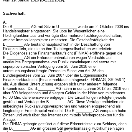
vom 29. Januar 2020 (B-2512/2019).
Sachverhalt:
A.
Die B.________ AG mit Sitz in U.________ wurde am 2. Oktober 2008 ins
Handelsregister eingetragen. Sie übte im Wesentlichen eine
Holdingfunktion aus und verfügte über mehrere Tochtergesellschaften,
welche Immobilienprojekte umsetzten. Die Geschäftstätigkeit der
B.________ AG bestand hauptsächlich in der Beschaffung von
Finanzmitteln, die sie an ihre Tochtergesellschaften weiterleitete.
Die Eidgenössische Finanzmarktaufsicht (FINMA) eröffnete gegen die
B.________ AG ein Enforcementverfahren wegen Verdachts auf
unerlaubte Entgegennahme von Publikumseinlagen und setzte mit
superprovisorischer Verfügung vom 28. Juni 2018 eine
untersuchungsbeauftragte Person im Sinne von
Art. 36 des
Bundesgesetzes vom 22. Juni 2007 über die Eidgenössische
Finanzmarktaufsicht (Finanzmarktaufsichtsgesetz, FINMAG; SR 956.1)
ein. Aus dieser Untersuchung ergaben sich unter anderem folgende
Erkenntnisse: Die B.________ AG nahm in den Jahren 2012 bis 2018 von
über 500 Anlegerinnen und Anlegern Gelder in der Höhe von mindestens
Fr. 30 Mio. darlehensweise entgegen. Die Einzahlungen erfolgten jeweils
gestützt auf Verträge der B.________ AG. Diese Verträge enthielten ein
unbedingtes Rückzahlungsversprechen und wurden entsprechend als
langfristiges Fremdkapital verbucht. Die B.________ AG versprach hohe
Zinsen und warb über das Internet und mittels Werbeprospekten für die
Anlage.
Die FINMA gelangte gestützt auf diese Erkenntnisse zum Schluss, dass
die B.________ AG im grossen Stil gewerbsmässig Publikumseinlagen