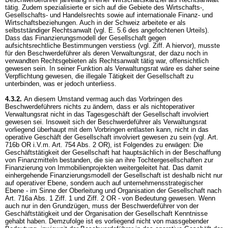
tätig. Zudem spezialisierte er sich auf die Gebiete des Wirtschafts-,
Gesellschafts- und Handelsrechts sowie auf internationale Finanz- und
Wirtschaftsbeziehungen. Auch in der Schweiz arbeitete er als
selbstständiger Rechtsanwalt (vgl. E. 5.6 des angefochtenen Urteils).
Dass das Finanzierungsmodell der Gesellschaft gegen
aufsichtsrechtliche Bestimmungen verstiess (vgl. Ziff. A hiervor), musste
für den Beschwerdeführer als deren Verwaltungsrat, der dazu noch in
verwandten Rechtsgebieten als Rechtsanwalt tätig war, offensichtlich
gewesen sein. In seiner Funktion als Verwaltungsrat wäre es daher seine
Verpflichtung gewesen, die illegale Tätigkeit der Gesellschaft zu
unterbinden, was er jedoch unterliess.
4.3.2.
An diesem Umstand vermag auch das Vorbringen des
Beschwerdeführers nichts zu ändern, dass er als nichtoperativer
Verwaltungsrat nicht in das Tagesgeschäft der Gesellschaft involviert
gewesen sei. Insoweit sich der Beschwerdeführer als Verwaltungsrat
vorliegend überhaupt mit dem Vorbringen entlasten kann, nicht in das
operative Geschäft der Gesellschaft involviert gewesen zu sein (vgl.
Art.
716b OR
i.V.m.
Art. 754 Abs. 2 OR
), ist Folgendes zu erwägen: Die
Geschäftstätigkeit der Gesellschaft hat hauptsächlich in der Beschaffung
von Finanzmitteln bestanden, die sie an ihre Tochtergesellschaften zur
Finanzierung von Immobilienprojekten weitergeleitet hat. Das damit
einhergehende Finanzierungsmodell der Gesellschaft ist deshalb nicht nur
auf operativer Ebene, sondern auch auf unternehmensstrategischer
Ebene - im Sinne der Oberleitung und Organisation der Gesellschaft nach
Art. 716a Abs. 1 Ziff. 1 und Ziff. 2 OR
- von Bedeutung gewesen. Wenn
auch nur in den Grundzügen, muss der Beschwerdeführer von der
Geschäftstätigkeit und der Organisation der Gesellschaft Kenntnisse
gehabt haben. Demzufolge ist es vorliegend nicht von massgebender