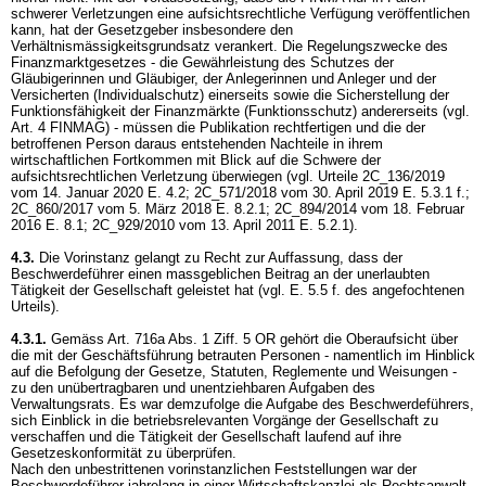
schwerer Verletzungen eine aufsichtsrechtliche Verfügung veröffentlichen
kann, hat der Gesetzgeber insbesondere den
Verhältnismässigkeitsgrundsatz verankert. Die Regelungszwecke des
Finanzmarktgesetzes - die Gewährleistung des Schutzes der
Gläubigerinnen und Gläubiger, der Anlegerinnen und Anleger und der
Versicherten (Individualschutz) einerseits sowie die Sicherstellung der
Funktionsfähigkeit der Finanzmärkte (Funktionsschutz) andererseits (vgl.
Art. 4 FINMAG
) - müssen die Publikation rechtfertigen und die der
betroffenen Person daraus entstehenden Nachteile in ihrem
wirtschaftlichen Fortkommen mit Blick auf die Schwere der
aufsichtsrechtlichen Verletzung überwiegen (vgl. Urteile 2C_136/2019
vom 14. Januar 2020 E. 4.2; 2C_571/2018 vom 30. April 2019 E. 5.3.1 f.;
2C_860/2017 vom 5. März 2018 E. 8.2.1; 2C_894/2014 vom 18. Februar
2016 E. 8.1; 2C_929/2010 vom 13. April 2011 E. 5.2.1).
4.3.
Die Vorinstanz gelangt zu Recht zur Auffassung, dass der
Beschwerdeführer einen massgeblichen Beitrag an der unerlaubten
Tätigkeit der Gesellschaft geleistet hat (vgl. E. 5.5 f. des angefochtenen
Urteils).
4.3.1.
Gemäss
Art. 716a Abs. 1 Ziff. 5 OR
gehört die Oberaufsicht über
die mit der Geschäftsführung betrauten Personen - namentlich im Hinblick
auf die Befolgung der Gesetze, Statuten, Reglemente und Weisungen -
zu den unübertragbaren und unentziehbaren Aufgaben des
Verwaltungsrats. Es war demzufolge die Aufgabe des Beschwerdeführers,
sich Einblick in die betriebsrelevanten Vorgänge der Gesellschaft zu
verschaffen und die Tätigkeit der Gesellschaft laufend auf ihre
Gesetzeskonformität zu überprüfen.
Nach den unbestrittenen vorinstanzlichen Feststellungen war der
Beschwerdeführer jahrelang in einer Wirtschaftskanzlei als Rechtsanwalt