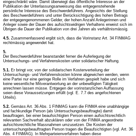
eingeschränkt wäre. Damit überwiegt das öffentliche Interesse an der
Publikation der Unterlassungsanweisung das entgegenstehende
persönliche Interesse des Beschwerdeführers. Angesichts der Stellung
des Beschwerdeführers und unter Berücksichtigung des hohen Betrags
der entgegengenommenen Gelder, der hohen Anzahl Anlegerinnen und
Anleger sowie der Dauer des aufsichtswidrigen Verhaltens erweist sich im
Übrigen die Dauer der Publikation von drei Jahren als verhältnismässig.
4.5.
Zusammenfassend ergibt sich, dass die Vorinstanz
Art. 34 FINMAG
rechtmässig angewendet hat.
5.
Der Beschwerdeführer beanstandet ferner die Auferlegung der
Untersuchungs- und Verfahrenskosten unter solidarischer Haftung.
5.1.
Er bringt vor, von der solidarischen Kostenverteilung der
Untersuchungs- und Verfahrenskosten könne abgewichen werden, wenn
eine Partei nur eine geringe Rolle im Verfahren gespielt habe und sich
keine wesentliche Mitverantwortung an der unbewilligten Tätigkeit
anrechnen lassen müsse. Entgegen der vorinstanzlichen Auffassung
seien diese Voraussetzungen erfüllt (vgl. E. 7.7 des angefochtenen
Urteils).
5.2.
Gemäss
Art. 36 Abs. 1 FINMAG
kann die FINMA eine unabhängige
und fachkundige Person (als Untersuchungsbeauftragte) damit
beauftragen, bei einer beaufsichtigten Person einen aufsichtsrechtlich
relevanten Sachverhalt abzuklären oder von der FINMA angeordnete
aufsichtsrechtliche Massnahmen umzusetzen. Die Kosten der
untersuchungsbeauftragten Person tragen die Beaufsichtigten (vgl.
Art. 36
Abs. 4 FINMAG
). In Mehrparteienverfahren haben diese