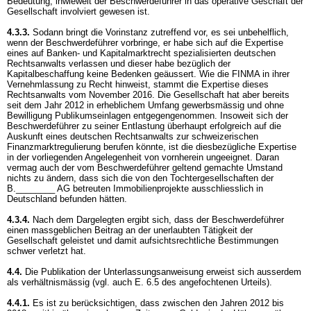
Bedeutung, inwieweit der Beschwerdeführer in das operative Geschäft der
Gesellschaft involviert gewesen ist.
4.3.3.
Sodann bringt die Vorinstanz zutreffend vor, es sei unbehelflich,
wenn der Beschwerdeführer vorbringe, er habe sich auf die Expertise
eines auf Banken- und Kapitalmarktrecht spezialisierten deutschen
Rechtsanwalts verlassen und dieser habe bezüglich der
Kapitalbeschaffung keine Bedenken geäussert. Wie die FINMA in ihrer
Vernehmlassung zu Recht hinweist, stammt die Expertise dieses
Rechtsanwalts vom November 2016. Die Gesellschaft hat aber bereits
seit dem Jahr 2012 in erheblichem Umfang gewerbsmässig und ohne
Bewilligung Publikumseinlagen entgegengenommen. Insoweit sich der
Beschwerdeführer zu seiner Entlastung überhaupt erfolgreich auf die
Auskunft eines deutschen Rechtsanwalts zur schweizerischen
Finanzmarktregulierung berufen könnte, ist die diesbezügliche Expertise
in der vorliegenden Angelegenheit von vornherein ungeeignet. Daran
vermag auch der vom Beschwerdeführer geltend gemachte Umstand
nichts zu ändern, dass sich die von den Tochtergesellschaften der
B.________ AG betreuten Immobilienprojekte ausschliesslich in
Deutschland befunden hätten.
4.3.4.
Nach dem Dargelegten ergibt sich, dass der Beschwerdeführer
einen massgeblichen Beitrag an der unerlaubten Tätigkeit der
Gesellschaft geleistet und damit aufsichtsrechtliche Bestimmungen
schwer verletzt hat.
4.4.
Die Publikation der Unterlassungsanweisung erweist sich ausserdem
als verhältnismässig (vgl. auch E. 6.5 des angefochtenen Urteils).
4.4.1.
Es ist zu berücksichtigen, dass zwischen den Jahren 2012 bis