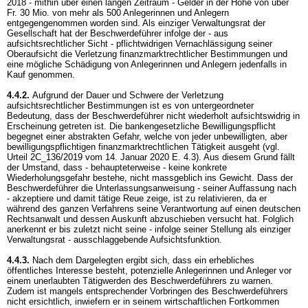
2018 - mithin über einen langen Zeitraum - Gelder in der Höhe von über
Fr. 30 Mio. von mehr als 500 Anlegerinnen und Anlegern
entgegengenommen worden sind. Als einziger Verwaltungsrat der
Gesellschaft hat der Beschwerdeführer infolge der - aus
aufsichtsrechtlicher Sicht - pflichtwidrigen Vernachlässigung seiner
Oberaufsicht die Verletzung finanzmarktrechtlicher Bestimmungen und
eine mögliche Schädigung von Anlegerinnen und Anlegern jedenfalls in
Kauf genommen.
4.4.2.
Aufgrund der Dauer und Schwere der Verletzung
aufsichtsrechtlicher Bestimmungen ist es von untergeordneter
Bedeutung, dass der Beschwerdeführer nicht wiederholt aufsichtswidrig in
Erscheinung getreten ist. Die bankengesetzliche Bewilligungspflicht
begegnet einer abstrakten Gefahr, welche von jeder unbewilligten, aber
bewilligungspflichtigen finanzmarktrechtlichen Tätigkeit ausgeht (vgl.
Urteil 2C_136/2019 vom 14. Januar 2020 E. 4.3). Aus diesem Grund fällt
der Umstand, dass - behaupteterweise - keine konkrete
Wiederholungsgefahr bestehe, nicht massgeblich ins Gewicht. Dass der
Beschwerdeführer die Unterlassungsanweisung - seiner Auffassung nach
- akzeptiere und damit tätige Reue zeige, ist zu relativieren, da er
während des ganzen Verfahrens seine Verantwortung auf einen deutschen
Rechtsanwalt und dessen Auskunft abzuschieben versucht hat. Folglich
anerkennt er bis zuletzt nicht seine - infolge seiner Stellung als einziger
Verwaltungsrat - ausschlaggebende Aufsichtsfunktion.
4.4.3.
Nach dem Dargelegten ergibt sich, dass ein erhebliches
öffentliches Interesse besteht, potenzielle Anlegerinnen und Anleger vor
einem unerlaubten Tätigwerden des Beschwerdeführers zu warnen.
Zudem ist mangels entsprechender Vorbringen des Beschwerdeführers
nicht ersichtlich, inwiefern er in seinem wirtschaftlichen Fortkommen