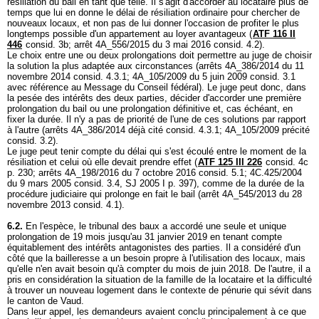
résiliation du bail en tant que telle. Il s'agit d'accorder au locataire plus de
temps que lui en donne le délai de résiliation ordinaire pour chercher de
nouveaux locaux, et non pas de lui donner l'occasion de profiter le plus
longtemps possible d'un appartement au loyer avantageux (
ATF 116 II
446
consid. 3b; arrêt 4A_556/2015 du 3 mai 2016 consid. 4.2).
Le choix entre une ou deux prolongations doit permettre au juge de choisir
la solution la plus adaptée aux circonstances (arrêts 4A_386/2014 du 11
novembre 2014 consid. 4.3.1; 4A_105/2009 du 5 juin 2009 consid. 3.1
avec référence au Message du Conseil fédéral). Le juge peut donc, dans
la pesée des intérêts des deux parties, décider d'accorder une première
prolongation du bail ou une prolongation définitive et, cas échéant, en
fixer la durée. Il n'y a pas de priorité de l'une de ces solutions par rapport
à l'autre (arrêts 4A_386/2014 déjà cité consid. 4.3.1; 4A_105/2009 précité
consid. 3.2).
Le juge peut tenir compte du délai qui s'est écoulé entre le moment de la
résiliation et celui où elle devait prendre effet (
ATF 125 III 226
consid. 4c
p. 230; arrêts 4A_198/2016 du 7 octobre 2016 consid. 5.1; 4C.425/2004
du 9 mars 2005 consid. 3.4, SJ 2005 I p. 397), comme de la durée de la
procédure judiciaire qui prolonge en fait le bail (arrêt 4A_545/2013 du 28
novembre 2013 consid. 4.1).
6.2.
En l'espèce, le tribunal des baux a accordé une seule et unique
prolongation de 19 mois jusqu'au 31 janvier 2019 en tenant compte
équitablement des intérêts antagonistes des parties. Il a considéré d'un
côté que la bailleresse a un besoin propre à l'utilisation des locaux, mais
qu'elle n'en avait besoin qu'à compter du mois de juin 2018. De l'autre, il a
pris en considération la situation de la famille de la locataire et la difficulté
à trouver un nouveau logement dans le contexte de pénurie qui sévit dans
le canton de Vaud.
Dans leur appel, les demandeurs avaient conclu principalement à ce que