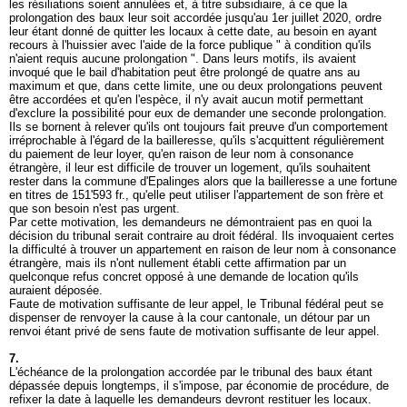
les résiliations soient annulées et, à titre subsidiaire, à ce que la
prolongation des baux leur soit accordée jusqu'au 1er juillet 2020, ordre
leur étant donné de quitter les locaux à cette date, au besoin en ayant
recours à l'huissier avec l'aide de la force publique " à condition qu'ils
n'aient requis aucune prolongation ". Dans leurs motifs, ils avaient
invoqué que le bail d'habitation peut être prolongé de quatre ans au
maximum et que, dans cette limite, une ou deux prolongations peuvent
être accordées et qu'en l'espèce, il n'y avait aucun motif permettant
d'exclure la possibilité pour eux de demander une seconde prolongation.
Ils se bornent à relever qu'ils ont toujours fait preuve d'un comportement
irréprochable à l'égard de la bailleresse, qu'ils s'acquittent régulièrement
du paiement de leur loyer, qu'en raison de leur nom à consonance
étrangère, il leur est difficile de trouver un logement, qu'ils souhaitent
rester dans la commune d'Epalinges alors que la bailleresse a une fortune
en titres de 151'593 fr., qu'elle peut utiliser l'appartement de son frère et
que son besoin n'est pas urgent.
Par cette motivation, les demandeurs ne démontraient pas en quoi la
décision du tribunal serait contraire au droit fédéral. Ils invoquaient certes
la difficulté à trouver un appartement en raison de leur nom à consonance
étrangère, mais ils n'ont nullement établi cette affirmation par un
quelconque refus concret opposé à une demande de location qu'ils
auraient déposée.
Faute de motivation suffisante de leur appel, le Tribunal fédéral peut se
dispenser de renvoyer la cause à la cour cantonale, un détour par un
renvoi étant privé de sens faute de motivation suffisante de leur appel.
7.
L'échéance de la prolongation accordée par le tribunal des baux étant
dépassée depuis longtemps, il s'impose, par économie de procédure, de
refixer la date à laquelle les demandeurs devront restituer les locaux.