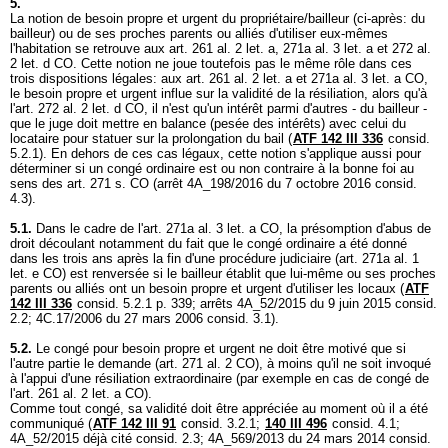
5.
La notion de besoin propre et urgent du propriétaire/bailleur (ci-après: du
bailleur) ou de ses proches parents ou alliés d'utiliser eux-mêmes
l'habitation se retrouve aux art. 261 al. 2 let. a, 271a al. 3 let. a et 272 al.
2 let. d CO. Cette notion ne joue toutefois pas le même rôle dans ces
trois dispositions légales: aux art. 261 al. 2 let. a et 271a al. 3 let. a CO,
le besoin propre et urgent influe sur la validité de la résiliation, alors qu'à
l'
art. 272 al. 2 let
. d CO, il n'est qu'un intérêt parmi d'autres - du bailleur -
que le juge doit mettre en balance (pesée des intérêts) avec celui du
locataire pour statuer sur la prolongation du bail (
ATF 142 III 336
consid.
5.2.1). En dehors de ces cas légaux, cette notion s'applique aussi pour
déterminer si un congé ordinaire est ou non contraire à la bonne foi au
sens des art. 271 s. CO (arrêt 4A_198/2016 du 7 octobre 2016 consid.
4.3).
5.1.
Dans le cadre de l'
art. 271a al. 3 let. a CO
, la présomption d'abus de
droit découlant notamment du fait que le congé ordinaire a été donné
dans les trois ans après la fin d'une procédure judiciaire (
art. 271a al. 1
let
. e CO) est renversée si le bailleur établit que lui-même ou ses proches
parents ou alliés ont un besoin propre et urgent d'utiliser les locaux (
ATF
142 III 336
consid. 5.2.1 p. 339; arrêts 4A_52/2015 du 9 juin 2015 consid.
2.2; 4C.17/2006 du 27 mars 2006 consid. 3.1).
5.2.
Le congé pour besoin propre et urgent ne doit être motivé que si
l'autre partie le demande (
art. 271 al. 2 CO
), à moins qu'il ne soit invoqué
à l'appui d'une résiliation extraordinaire (par exemple en cas de congé de
l'
art. 261 al. 2 let. a CO
).
Comme tout congé, sa validité doit être appréciée au moment où il a été
communiqué (
ATF 142 III 91
consid. 3.2.1;
140 III 496
consid. 4.1;
4A_52/2015 déjà cité consid. 2.3; 4A_569/2013 du 24 mars 2014 consid.