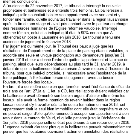
mêmes conclusions.
A l'audience du 22 novembre 2017, le tribunal a interrogé la nouvelle
propriétaire et bailleresse et a entendu trois témoins. La bailleresse a
indiqué qu'elle souhaitait habiter son appartement avec son ami et y
fonder une famille, qu'elle souhaitait travailler dans la région lausannoise
après la fin de son stage et avait pris contact avec le pasteur en charge
des ressources humaines de l'Église réformée vaudoise. Interrogé
comme témoin, celui-ci a indiqué qu'il était à 90% certain que A.________
obtiendrait un poste à Lausanne en juin 2018. Le tribunal a tenu une
audience de jugement le 9 janvier 2018.
Par jugement du même jour, le Tribunal des baux a jugé que les
résiliations de l'appartement et de la place de parking étaient valables, a
accordé une seule et unique prolongation aux demandeurs jusqu'au 31
janvier 2019 et leur a donné l'ordre de quitter l'appartement et la place de
parking, ainsi que leurs dépendances au plus tard le 31 janvier 2019, à
défaut de quoi la bailleresse était autorisée à avoir recours à l'huissier du
tribunal pour que celui-ci procède, si nécessaire avec l'assistance de la
force publique, à l'exécution forcée du jugement, avec au besoin
l'ouverture forcée des locaux.
En bref, il a considéré que bien que formées avant l'échéance du délai de
trois ans de l'
art. 271a al. 1 let
. e CO, les résiliations étaient valables car
la bailleresse avait démontré son besoin urgent d'utiliser elle-même les
locaux: elle avait la ferme intention de revenir habiter dans la région
lausannoise et d'y travailler dès la fin de sa formation en mai 2018; cet
appartement était le seul bien immobilier dont elle était propriétaire et on
ne pouvait exiger d'elle qu'elle renonce à occuper son appartement à son
retour dans le canton de Vaud, ni qu'elle patiente jusqu'à l'échéance du
1er juillet 2018 puisque celle-ci était postérieure à son retour de juin 2018.
L'urgence existait d'autant plus que la bailleresse pouvait raisonnablement
penser que les locataires ouvriraient action en annulation des résiliations