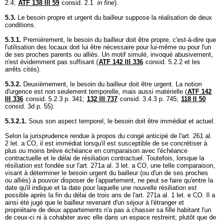
2.4;
ATF 138 III 59
consid. 2.1
in fine
).
5.3.
Le besoin propre et urgent du bailleur suppose la réalisation de deux
conditions.
5.3.1.
Premièrement, le besoin du bailleur doit être propre, c'est-à-dire que
l'utilisation des locaux doit lui être nécessaire pour lui-même ou pour l'un
de ses proches parents ou alliés. Un motif simulé, invoqué abusivement,
n'est évidemment pas suffisant (
ATF 142 III 336
consid. 5.2.2 et les
arrêts cités).
5.3.2.
Deuxièmement, le besoin du bailleur doit être urgent. La notion
d'urgence est non seulement temporelle, mais aussi matérielle (
ATF 142
III 336
consid. 5.2.3 p. 341;
132 III 737
consid. 3.4.3 p. 745;
118 II 50
consid. 3d p. 55).
5.3.2.1.
Sous son aspect temporel, le besoin doit être immédiat et actuel.
Selon la jurisprudence rendue à propos du congé anticipé de l'
art. 261 al.
2 let. a CO
, il est immédiat lorsqu'il est susceptible de se concrétiser à
plus ou moins brève échéance en comparaison avec l'échéance
contractuelle et le délai de résiliation contractuel. Toutefois, lorsque la
résiliation est fondée sur l'
art. 271a al. 3 let. a CO
, une telle comparaison,
visant à déterminer le besoin urgent du bailleur (ou d'un de ses proches
ou alliés) à pouvoir disposer de l'appartement, ne peut se faire qu'entre la
date qu'il indique et la date pour laquelle une nouvelle résiliation est
possible après la fin du délai de trois ans de l'
art. 271a al. 1 let
. e CO. Il a
ainsi été jugé que le bailleur revenant d'un séjour à l'étranger et
propriétaire de deux appartements n'a pas à chasser sa fille habitant l'un
de ceux-ci ni à cohabiter avec elle dans un espace restreint, plutôt que de