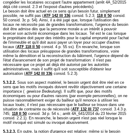
congédier les locataires occupant l'autre appartement (arrêt 4A_52/2015
déjà cité consid. 2.3 et l'exposé d'autres précédents).
Le besoin doit être actuel en ce sens qu'un besoin futur, simplement
possible, ne suffit pas (
ATF 142 III 336
consid. 5.2.3;
118 II 50
consid.
50 consid. 3c p. 54). Ainsi, il a été jugé que, lorsque l'utilisation des
locaux ne nécessite pas de grandes transformations, l'urgence du besoin
doit être admise dès que la personne morale a un intérêt à pouvoir
exercer son activité économique dans les locaux. Tel est le cas lorsque
le propriétaire doit payer des intérêts pour le capital emprunté pour l'achat
de l'immeuble et qu'il doit aussi payer un loyer pour occuper d'autres
locaux (
ATF 118 II 50
consid. 4 p. 55 ss). En revanche, lorsque son
utilisation des locaux présuppose de grandes transformations, voire
même la démolition et la reconstruction du bâtiment, l'urgence dépend de
l'état d'avancement de son projet de transformation: il n'est pas
nécessaire que ce projet ait déjà été autorisé par les autorités
administratives, mais il suffit qu'il soit susceptible d'obtenir leur
autorisation (
ATF 142 III 336
consid. 5.2.3).
5.3.2.2.
Sous son aspect matériel, le besoin urgent doit être réel en ce
sens que les motifs invoqués doivent revêtir objectivement une certaine
importance (
gewisse Bedeutung
). Il suffit que, pour des motifs
économiques ou pour d'autres raisons (par exemple personnelles), on ne
puisse raisonnablement exiger du bailleur qu'il renonce à utiliser les
locaux loués; il n'est pas nécessaire que le bailleur se trouve dans une
situation de contrainte ou de nécessité (
ATF 132 III 737
consid. 3.4.3 p.
745;
118 II 50
consid. 3d p. 54 s.; arrêt 4A_641/2014 du 23 février 2015
consid. 2.2.1). En revanche, le besoin urgent n'est pas réel lorsque le
motif invoqué est simulé ou invoqué abusivement.
5.3.2.3.
En outre, la notion d'urgence est relative: même si le besoin