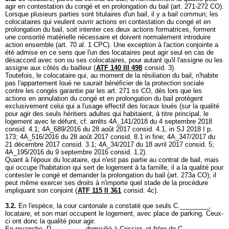
agir en contestation du congé et en prolongation du bail (
art. 271-272 CO
).
Lorsque plusieurs parties sont titulaires d'un bail, il y a bail commun; les
colocataires qui veulent ouvrir actions en contestation du congé et en
prolongation du bail, soit intenter ces deux actions formatrices, forment
une consorité matérielle nécessaire et doivent normalement introduire
action ensemble (
art. 70 al. 1 CPC
). Une exception à l'action conjointe a
été admise en ce sens que l'un des locataires peut agir seul en cas de
désaccord avec son ou ses colocataires, pour autant qu'il l'assigne ou les
assigne aux côtés du bailleur (
ATF 140 III 498
consid. 3).
Toutefois, le colocataire qui, au moment de la résiliation du bail, n'habite
pas l'appartement loué ne saurait bénéficier de la protection sociale
contre les congés garantie par les
art. 271 ss CO
, dès lors que les
actions en annulation du congé et en prolongation du bail protègent
exclusivement celui qui a l'usage effectif des locaux loués (sur la qualité
pour agir des seuls héritiers adultes qui habitaient, à titre principal, le
logement avec le défunt, cf. arrêts 4A_141/2018 du 4 septembre 2018
consid. 4.1; 4A_689/2016 du 28 août 2017 consid. 4.1, in SJ 2018 I p.
173; 4A_516/2016 du 28 août 2017 consid. 8.1 in fine; 4A_347/2017 du
21 décembre 2017 consid. 3.1; 4A_34/2017 du 18 avril 2017 consid. 5;
4A_195/2016 du 9 septembre 2016 consid. 1.2).
Quant à l'époux du locataire, qui n'est pas partie au contrat de bail, mais
qui occupe l'habitation qui sert de logement à la famille, il a la qualité pour
contester le congé et demander la prolongation du bail (
art. 273a CO
); il
peut même exercer ses droits à n'importe quel stade de la procédure
impliquant son conjoint (
ATF 115 II 361
consid. 4c).
3.2.
En l'espèce, la cour cantonale a constaté que seuls C.________,
locataire, et son mari occupent le logement, avec place de parking. Ceux-
ci ont donc la qualité pour agir.
En revanche, D.________, domicilié à Crissier, et frère de C.________,