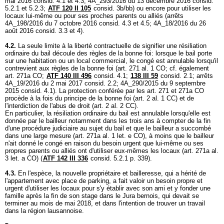
mai 2016 consid. 4.1 et 4.3; 4A_293/2016 du 13 décembre 2016 consid.
5.2.1 et 5.2.3;
ATF 120 II 105
consid. 3b/bb) ou encore pour utiliser les
locaux lui-même ou pour ses proches parents ou alliés (arrêts
4A_198/2016 du 7 octobre 2016 consid. 4.3 et 4.5; 4A_18/2016 du 26
août 2016 consid. 3.3 et 4).
4.2.
La seule limite à la liberté contractuelle de signifier une résiliation
ordinaire du bail découle des règles de la bonne foi: lorsque le bail porte
sur une habitation ou un local commercial, le congé est annulable lorsqu'il
contrevient aux règles de la bonne foi (
art. 271 al. 1 CO
; cf. également
art. 271a CO
;
ATF 140 III 496
consid. 4.1;
138 III 59
consid. 2.1; arrêts
4A_19/2016 du 2 mai 2017 consid. 2.2; 4A_290/2015 du 9 septembre
2015 consid. 4.1). La protection conférée par les
art. 271 et 271a CO
procède à la fois du principe de la bonne foi (
art. 2 al. 1 CC
) et de
l'interdiction de l'abus de droit (
art. 2 al. 2 CC
).
En particulier, la résiliation ordinaire du bail est annulable lorsqu'elle est
donnée par le bailleur notamment dans les trois ans à compter de la fin
d'une procédure judiciaire au sujet du bail et que le bailleur a succombé
dans une large mesure (
art. 271a al. 1 let
. e CO), à moins que le bailleur
n'ait donné le congé en raison du besoin urgent que lui-même ou ses
propres parents ou alliés ont d'utiliser eux-mêmes les locaux (
art. 271a al.
3 let. a CO
) (
ATF 142 III 336
consid. 5.2.1 p. 339).
4.3.
En l'espèce, la nouvelle propriétaire et bailleresse, qui a hérité de
l'appartement avec place de parking, a fait valoir un besoin propre et
urgent d'utiliser les locaux pour s'y établir avec son ami et y fonder une
famille après la fin de son stage dans le Jura bernois, qui devait se
terminer au mois de mai 2018, et dans l'intention de trouver un travail
dans la région lausannoise.