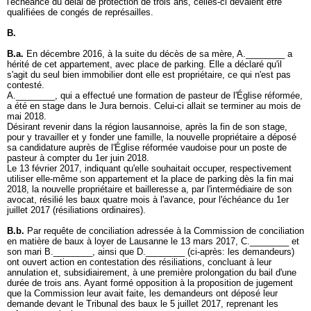
l'échéance du délai de protection de trois ans, celles-ci devaient être
qualifiées de congés de représailles.
B.
B.a.
En décembre 2016, à la suite du décès de sa mère, A.________ a
hérité de cet appartement, avec place de parking. Elle a déclaré qu'il
s'agit du seul bien immobilier dont elle est propriétaire, ce qui n'est pas
contesté.
A.________, qui a effectué une formation de pasteur de l'Église réformée,
a été en stage dans le Jura bernois. Celui-ci allait se terminer au mois de
mai 2018.
Désirant revenir dans la région lausannoise, après la fin de son stage,
pour y travailler et y fonder une famille, la nouvelle propriétaire a déposé
sa candidature auprès de l'Église réformée vaudoise pour un poste de
pasteur à compter du 1er juin 2018.
Le 13 février 2017, indiquant qu'elle souhaitait occuper, respectivement
utiliser elle-même son appartement et la place de parking dès la fin mai
2018, la nouvelle propriétaire et bailleresse a, par l'intermédiaire de son
avocat, résilié les baux quatre mois à l'avance, pour l'échéance du 1er
juillet 2017 (résiliations ordinaires).
B.b.
Par requête de conciliation adressée à la Commission de conciliation
en matière de baux à loyer de Lausanne le 13 mars 2017, C.________ et
son mari B.________, ainsi que D.________ (ci-après: les demandeurs)
ont ouvert action en contestation des résiliations, concluant à leur
annulation et, subsidiairement, à une première prolongation du bail d'une
durée de trois ans. Ayant formé opposition à la proposition de jugement
que la Commission leur avait faite, les demandeurs ont déposé leur
demande devant le Tribunal des baux le 5 juillet 2017, reprenant les