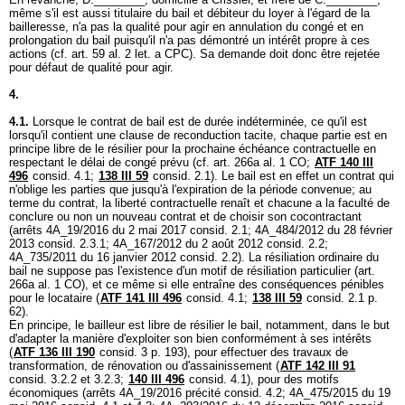
même s'il est aussi titulaire du bail et débiteur du loyer à l'égard de la
bailleresse, n'a pas la qualité pour agir en annulation du congé et en
prolongation du bail puisqu'il n'a pas démontré un intérêt propre à ces
actions (cf.
art. 59 al. 2 let. a CPC
). Sa demande doit donc être rejetée
pour défaut de qualité pour agir.
4.
4.1.
Lorsque le contrat de bail est de durée indéterminée, ce qu'il est
lorsqu'il contient une clause de reconduction tacite, chaque partie est en
principe libre de le résilier pour la prochaine échéance contractuelle en
respectant le délai de congé prévu (cf.
art. 266a al. 1 CO
;
ATF 140 III
496
consid. 4.1;
138 III 59
consid. 2.1). Le bail est en effet un contrat qui
n'oblige les parties que jusqu'à l'expiration de la période convenue; au
terme du contrat, la liberté contractuelle renaît et chacune a la faculté de
conclure ou non un nouveau contrat et de choisir son cocontractant
(arrêts 4A_19/2016 du 2 mai 2017 consid. 2.1; 4A_484/2012 du 28 février
2013 consid. 2.3.1; 4A_167/2012 du 2 août 2012 consid. 2.2;
4A_735/2011 du 16 janvier 2012 consid. 2.2). La résiliation ordinaire du
bail ne suppose pas l'existence d'un motif de résiliation particulier (
art.
266a al. 1 CO
), et ce même si elle entraîne des conséquences pénibles
pour le locataire (
ATF 141 III 496
consid. 4.1;
138 III 59
consid. 2.1 p.
62).
En principe, le bailleur est libre de résilier le bail, notamment, dans le but
d'adapter la manière d'exploiter son bien conformément à ses intérêts
(
ATF 136 III 190
consid. 3 p. 193), pour effectuer des travaux de
transformation, de rénovation ou d'assainissement (
ATF 142 III 91
consid. 3.2.2 et 3.2.3;
140 III 496
consid. 4.1), pour des motifs
économiques (arrêts 4A_19/2016 précité consid. 4.2; 4A_475/2015 du 19