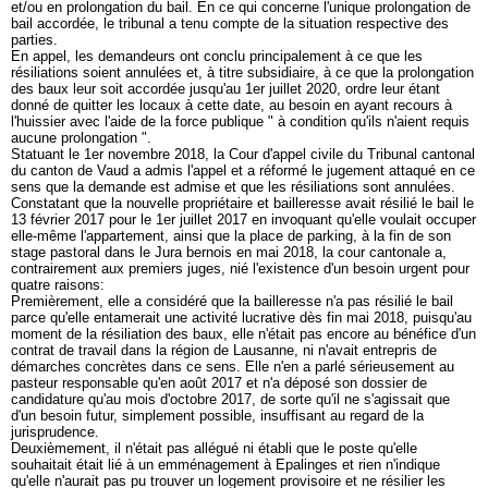
et/ou en prolongation du bail. En ce qui concerne l'unique prolongation de
bail accordée, le tribunal a tenu compte de la situation respective des
parties.
En appel, les demandeurs ont conclu principalement à ce que les
résiliations soient annulées et, à titre subsidiaire, à ce que la prolongation
des baux leur soit accordée jusqu'au 1er juillet 2020, ordre leur étant
donné de quitter les locaux à cette date, au besoin en ayant recours à
l'huissier avec l'aide de la force publique " à condition qu'ils n'aient requis
aucune prolongation ".
Statuant le 1er novembre 2018, la Cour d'appel civile du Tribunal cantonal
du canton de Vaud a admis l'appel et a réformé le jugement attaqué en ce
sens que la demande est admise et que les résiliations sont annulées.
Constatant que la nouvelle propriétaire et bailleresse avait résilié le bail le
13 février 2017 pour le 1er juillet 2017 en invoquant qu'elle voulait occuper
elle-même l'appartement, ainsi que la place de parking, à la fin de son
stage pastoral dans le Jura bernois en mai 2018, la cour cantonale a,
contrairement aux premiers juges, nié l'existence d'un besoin urgent pour
quatre raisons:
Premièrement, elle a considéré que la bailleresse n'a pas résilié le bail
parce qu'elle entamerait une activité lucrative dès fin mai 2018, puisqu'au
moment de la résiliation des baux, elle n'était pas encore au bénéfice d'un
contrat de travail dans la région de Lausanne, ni n'avait entrepris de
démarches concrètes dans ce sens. Elle n'en a parlé sérieusement au
pasteur responsable qu'en août 2017 et n'a déposé son dossier de
candidature qu'au mois d'octobre 2017, de sorte qu'il ne s'agissait que
d'un besoin futur, simplement possible, insuffisant au regard de la
jurisprudence.
Deuxièmement, il n'était pas allégué ni établi que le poste qu'elle
souhaitait était lié à un emménagement à Epalinges et rien n'indique
qu'elle n'aurait pas pu trouver un logement provisoire et ne résilier les