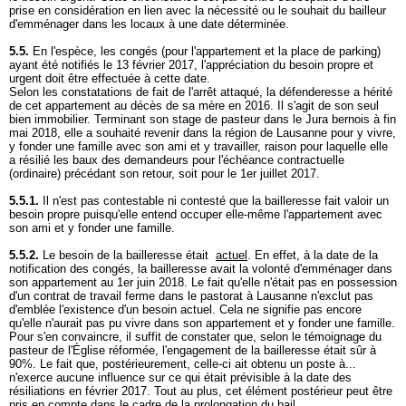
prise en considération en lien avec la nécessité ou le souhait du bailleur
d'emménager dans les locaux à une date déterminée.
5.5.
En l'espèce, les congés (pour l'appartement et la place de parking)
ayant été notifiés le 13 février 2017, l'appréciation du besoin propre et
urgent doit être effectuée à cette date.
Selon les constatations de fait de l'arrêt attaqué, la défenderesse a hérité
de cet appartement au décès de sa mère en 2016. Il s'agit de son seul
bien immobilier. Terminant son stage de pasteur dans le Jura bernois à fin
mai 2018, elle a souhaité revenir dans la région de Lausanne pour y vivre,
y fonder une famille avec son ami et y travailler, raison pour laquelle elle
a résilié les baux des demandeurs pour l'échéance contractuelle
(ordinaire) précédant son retour, soit pour le 1er juillet 2017.
5.5.1.
Il n'est pas contestable ni contesté que la bailleresse fait valoir un
besoin propre puisqu'elle entend occuper elle-même l'appartement avec
son ami et y fonder une famille.
5.5.2.
Le besoin de la bailleresse était
actuel
. En effet, à la date de la
notification des congés, la bailleresse avait la volonté d'emménager dans
son appartement au 1er juin 2018. Le fait qu'elle n'était pas en possession
d'un contrat de travail ferme dans le pastorat à Lausanne n'exclut pas
d'emblée l'existence d'un besoin actuel. Cela ne signifie pas encore
qu'elle n'aurait pas pu vivre dans son appartement et y fonder une famille.
Pour s'en convaincre, il suffit de constater que, selon le témoignage du
pasteur de l'Église réformée, l'engagement de la bailleresse était sûr à
90%. Le fait que, postérieurement, celle-ci ait obtenu un poste à...
n'exerce aucune influence sur ce qui était prévisible à la date des
résiliations en février 2017. Tout au plus, cet élément postérieur peut être
pris en compte dans le cadre de la prolongation du bail.