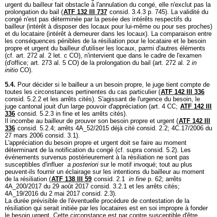
urgent du bailleur fait obstacle à l'annulation du congé, elle n'exclut pas la
prolongation du bail (
ATF 132 III 737
consid. 3.4.3 p. 745). La validité du
congé n'est pas déterminée par la pesée des intérêts respectifs du
bailleur (intérêt à disposer des locaux pour lui-même ou pour ses proches)
et du locataire (intérêt à demeurer dans les locaux). La comparaison entre
les conséquences pénibles de la résiliation pour le locataire et le besoin
propre et urgent du bailleur d'utiliser les locaux, parmi d'autres éléments
(cf.
art. 272 al. 2 let
. c CO), n'intervient que dans le cadre de l'examen
(d'office;
art. 273 al. 5 CO
) de la prolongation du bail (art. 272 al. 2
in
initio
CO).
5.4.
Pour décider si le bailleur a un besoin propre, le juge tient compte de
toutes les circonstances pertinentes du cas particulier (
ATF 142 III 336
consid. 5.2.2 et les arrêts cités). S'agissant de l'urgence du besoin, le
juge cantonal jouit d'un large pouvoir d'appréciation (
art. 4 CC
;
ATF 142 III
336
consid. 5.2.3 in fine et les arrêts cités).
Il incombe au bailleur de prouver son besoin propre et urgent (
ATF 142 III
336
consid. 5.2.4; arrêts 4A_52/2015 déjà cité consid. 2.2; 4C.17/2006 du
27 mars 2006 consid. 3.1).
L'appréciation du besoin propre et urgent doit se faire au moment
déterminant de la notification du congé (cf. supra consid. 5.2). Les
événements survenus postérieurement à la résiliation ne sont pas
susceptibles d'influer
a posteriori
sur le motif invoqué; tout au plus
peuvent-ils fournir un éclairage sur les intentions du bailleur au moment
de la résiliation (
ATF 138 III 59
consid. 2.1
in fine
p. 62; arrêts
4A_200/2017 du 29 août 2017 consid. 3.2.1 et les arrêts cités;
4A_19/2016 du 2 mai 2017 consid. 2.3).
La durée prévisible de l'éventuelle procédure de contestation de la
résiliation qui serait initiée par les locataires est en soi impropre à fonder
le besoin urgent. Cette circonstance est par contre susceptible d'être