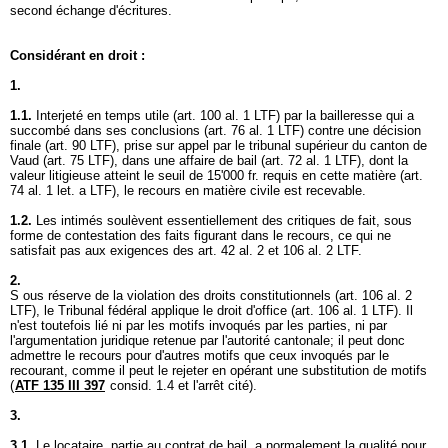
second échange d'écritures.
Considérant en droit :
1.
1.1.
Interjeté en temps utile (
art. 100 al. 1 LTF
) par la bailleresse qui a
succombé dans ses conclusions (
art. 76 al. 1 LTF
) contre une décision
finale (
art. 90 LTF
), prise sur appel par le tribunal supérieur du canton de
Vaud (
art. 75 LTF
), dans une affaire de bail (
art. 72 al. 1 LTF
), dont la
valeur litigieuse atteint le seuil de 15'000 fr. requis en cette matière (
art.
74 al. 1 let. a LTF
), le recours en matière civile est recevable.
1.2.
Les intimés soulèvent essentiellement des critiques de fait, sous
forme de contestation des faits figurant dans le recours, ce qui ne
satisfait pas aux exigences des art. 42 al. 2 et 106 al. 2 LTF.
2.
S ous réserve de la violation des droits constitutionnels (
art. 106 al. 2
LTF
), le Tribunal fédéral applique le droit d'office (
art. 106 al. 1 LTF
). Il
n'est toutefois lié ni par les motifs invoqués par les parties, ni par
l'argumentation juridique retenue par l'autorité cantonale; il peut donc
admettre le recours pour d'autres motifs que ceux invoqués par le
recourant, comme il peut le rejeter en opérant une substitution de motifs
(
ATF 135 III 397
consid. 1.4 et l'arrêt cité).
3.
3.1.
Le locataire, partie au contrat de bail, a normalement la qualité pour