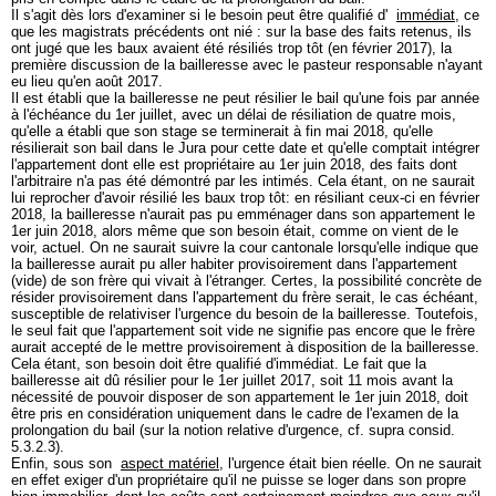
Il s'agit dès lors d'examiner si le besoin peut être qualifié d'
immédiat
, ce
que les magistrats précédents ont nié : sur la base des faits retenus, ils
ont jugé que les baux avaient été résiliés trop tôt (en février 2017), la
première discussion de la bailleresse avec le pasteur responsable n'ayant
eu lieu qu'en août 2017.
Il est établi que la bailleresse ne peut résilier le bail qu'une fois par année
à l'échéance du 1er juillet, avec un délai de résiliation de quatre mois,
qu'elle a établi que son stage se terminerait à fin mai 2018, qu'elle
résilierait son bail dans le Jura pour cette date et qu'elle comptait intégrer
l'appartement dont elle est propriétaire au 1er juin 2018, des faits dont
l'arbitraire n'a pas été démontré par les intimés. Cela étant, on ne saurait
lui reprocher d'avoir résilié les baux trop tôt: en résiliant ceux-ci en février
2018, la bailleresse n'aurait pas pu emménager dans son appartement le
1er juin 2018, alors même que son besoin était, comme on vient de le
voir, actuel. On ne saurait suivre la cour cantonale lorsqu'elle indique que
la bailleresse aurait pu aller habiter provisoirement dans l'appartement
(vide) de son frère qui vivait à l'étranger. Certes, la possibilité concrète de
résider provisoirement dans l'appartement du frère serait, le cas échéant,
susceptible de relativiser l'urgence du besoin de la bailleresse. Toutefois,
le seul fait que l'appartement soit vide ne signifie pas encore que le frère
aurait accepté de le mettre provisoirement à disposition de la bailleresse.
Cela étant, son besoin doit être qualifié d'immédiat. Le fait que la
bailleresse ait dû résilier pour le 1er juillet 2017, soit 11 mois avant la
nécessité de pouvoir disposer de son appartement le 1er juin 2018, doit
être pris en considération uniquement dans le cadre de l'examen de la
prolongation du bail (sur la notion relative d'urgence, cf. supra consid.
5.3.2.3).
Enfin, sous son
aspect matériel
, l'urgence était bien réelle. On ne saurait
en effet exiger d'un propriétaire qu'il ne puisse se loger dans son propre