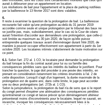
bien immobilier, dont les coûts sont certainement moindres que ceux qu'il
aurait à débourser pour un appartement en location.
Les résiliations de bail pour l'appartement et la place de parking notifiées
par la bailleresse le 13 février 2017 sont donc valables.
6.
Il reste à examiner la question de la prolongation de bail. La bailleresse
recourante fait valoir qu'une prolongation au-delà du 31 janvier 2019
accordée comme seule et unique prolongation par le tribunal des baux ne
se justifie pas, mais, subsidiairement, pour le cas où la Cour de céans
aurait l'intention d'accorder aux demandeurs une prolongation, que celle-ci
soit limitée au maximum au 30 juin 2020, de façon qu'elle puisse
entreprendre quelques travaux avant d'emménager durant l'été 2020, de
manière à pouvoir occuper effectivement son appartement à partir du 1er
octobre 2020. Les locataires intimés s'abstiennent de toute motivation sur
ce point.
6.1.
Selon l'
art. 272 al. 1 CO
, le locataire peut demander la prolongation
du bail lorsque la fin du contrat aurait pour lui ou sa famille des
conséquences pénibles sans que les intérêts du bailleur le justifient. Pour
trancher la question, le juge doit procéder à une pesée des intérêts, en
prenant en considération notamment les critères énumérés à l'al. 2 de
cette disposition. Lorsqu'il s'agit d'un logement, la durée maximale de la
prolongation est de quatre ans; dans cette limite, le juge peut accorder
une ou deux prolongations (
art. 272b al. 1 CO
).
Selon la jurisprudence, la prolongation du bail n'a de sens que si le report
du congé permet d'espérer une atténuation des conséquences pénibles
qu'entraînerait ce congé et laisse prévoir qu'un déménagement ultérieur
présenterait moins d'inconvénients pour le locataire, lequel ne saurait, en
revanche, invoquer les conséquences nécessairement liées à la