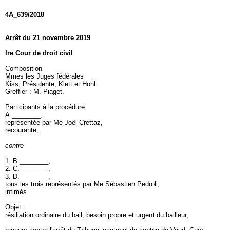
4A_639/2018
Arrêt du 21 novembre 2019
Ire Cour de droit civil
Composition
Mmes les Juges fédérales
Kiss, Présidente, Klett et Hohl.
Greffier : M. Piaget.
Participants à la procédure
A.________,
représentée par Me Joël Crettaz,
recourante,
contre
1. B.________,
2. C.________,
3. D.________,
tous les trois représentés par Me Sébastien Pedroli,
intimés.
Objet
résiliation ordinaire du bail; besoin propre et urgent du bailleur;