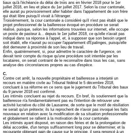
baux qu'à l'échéance du délai de trois ans en février 2018 pour le 1er
juillet 2018, en lieu et place du 1er juillet 2017. Selon la cour cantonale,
elle aurait pu provisoirement aller habiter dans l'appartement de son frère
qui était libre puisqu'il vivait à l'étranger.
Troisièmement, la cour cantonale a considéré qu'il n'est pas établi que le
projet professionnel de la bailleresse évoqué en procédure se serait
réalisé, puisque, selon les informations trouvées sur internet, elle occupe
un poste de pasteur à... depuis le 1er juillet 2018, ce qu'elle n'avait pas
indiqué dans sa réponse à l'appel, et, à supposer que son besoin urgent
soit établi, elle n'aurait pu occuper l'appartement d'Epalinges, puisqu'elle
doit demeurer à proximité de son lieu de travail.
Enfin, quatrièmement, si, pour admettre le caractère de l'urgence, on
devait tenir compte du risque qu'une procédure soit intentée par les
locataires, on serait contraint de le reconnaître dans tous les cas, sans
analyse des circonstances propres au cas d'espèce.
C.
Contre cet arrêt, la nouvelle propriétaire et bailleresse a interjeté un
recours en matière civile au Tribunal fédéral le 5 décembre 2018,
concluant à sa réforme en ce sens que le jugement du Tribunal des baux
du 9 janvier 2018 est confirmé.
Les intimés concluent au rejet du recours. En bref, ils soutiennent que la
bailleresse n'a fondamentalement pas eu l'intention de retrouver une
activité lucrative du côté de Lausanne, de sorte que le motif de résiliation
ne serait qu'un prétexte; ils lui reprochent de n'avoir pas invoqué les faits
nouveaux en relation avec la modification de sa situation professionnelle
et globalement se rallient à la motivation de la cour cantonale.
Les intimés ayant disposé, en raison des féries et de la prolongation de
délai accordée, d'un temps suffisamment long pour se déterminer, et la
recourante obtenant gain de cause sur le principe, il sera renoncé à un