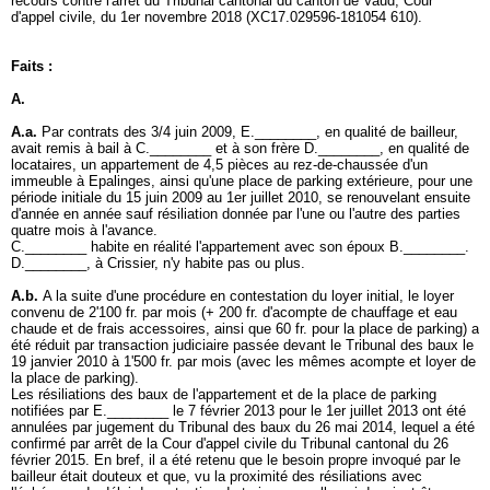
recours contre l'arrêt du Tribunal cantonal du canton de Vaud, Cour
d'appel civile, du 1er novembre 2018 (XC17.029596-181054 610).
Faits :
A.
A.a.
Par contrats des 3/4 juin 2009, E.________, en qualité de bailleur,
avait remis à bail à C.________ et à son frère D.________, en qualité de
locataires, un appartement de 4,5 pièces au rez-de-chaussée d'un
immeuble à Epalinges, ainsi qu'une place de parking extérieure, pour une
période initiale du 15 juin 2009 au 1er juillet 2010, se renouvelant ensuite
d'année en année sauf résiliation donnée par l'une ou l'autre des parties
quatre mois à l'avance.
C.________ habite en réalité l'appartement avec son époux B.________.
D.________, à Crissier, n'y habite pas ou plus.
A.b.
A la suite d'une procédure en contestation du loyer initial, le loyer
convenu de 2'100 fr. par mois (+ 200 fr. d'acompte de chauffage et eau
chaude et de frais accessoires, ainsi que 60 fr. pour la place de parking) a
été réduit par transaction judiciaire passée devant le Tribunal des baux le
19 janvier 2010 à 1'500 fr. par mois (avec les mêmes acompte et loyer de
la place de parking).
Les résiliations des baux de l'appartement et de la place de parking
notifiées par E.________ le 7 février 2013 pour le 1er juillet 2013 ont été
annulées par jugement du Tribunal des baux du 26 mai 2014, lequel a été
confirmé par arrêt de la Cour d'appel civile du Tribunal cantonal du 26
février 2015. En bref, il a été retenu que le besoin propre invoqué par le
bailleur était douteux et que, vu la proximité des résiliations avec