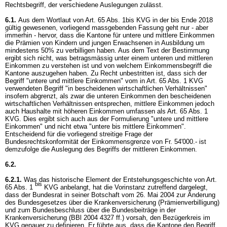
Rechtsbegriff, der verschiedene Auslegungen zulässt.
6.1.
Aus dem Wortlaut von
Art. 65 Abs. 1bis KVG
in der bis Ende 2018
gültig gewesenen, vorliegend massgebenden Fassung geht nur - aber
immerhin - hervor, dass die Kantone für untere und mittlere Einkommen
die Prämien von Kindern und jungen Erwachsenen in Ausbildung um
mindestens 50% zu verbilligen haben. Aus dem Text der Bestimmung
ergibt sich nicht, was betragsmässig unter einem unteren und mittleren
Einkommen zu verstehen ist und von welchem Einkommensbegriff die
Kantone auszugehen haben. Zu Recht unbestritten ist, dass sich der
Begriff "untere und mittlere Einkommen" vom in
Art. 65 Abs. 1 KVG
verwendeten Begriff "in bescheidenen wirtschaftlichen Verhältnissen"
insofern abgrenzt, als zwar die unteren Einkommen den bescheidenen
wirtschaftlichen Verhältnissen entsprechen, mittlere Einkommen jedoch
auch Haushalte mit höheren Einkommen umfassen als
Art. 65 Abs. 1
KVG
. Dies ergibt sich auch aus der Formulierung "untere und mittlere
Einkommen" und nicht etwa "untere bis mittlere Einkommen".
Entscheidend für die vorliegend streitige Frage der
Bundesrechtskonformität der Einkommensgrenze von Fr. 54'000.- ist
demzufolge die Auslegung des Begriffs der mittleren Einkommen.
6.2.
6.2.1.
Was das historische Element der Entstehungsgeschichte von Art.
bis
65 Abs. 1
KVG anbelangt, hat die Vorinstanz zutreffend dargelegt,
dass der Bundesrat in seiner Botschaft vom 26. Mai 2004 zur Änderung
des Bundesgesetzes über die Krankenversicherung (Prämienverbilligung)
und zum Bundesbeschluss über die Bundesbeiträge in der
Krankenversicherung (BBl 2004 4327 ff.) vorsah, den Bezügerkreis im
KVG genauer zu definieren. Er führte aus, dass die Kantone den Begriff