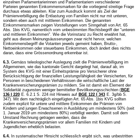
einzelnen Parlamentarierinnen und Parlamentariern verschiedener
Parteien genannten Einkommensmarken für die vorliegend streitige Frage
durchaus etwas ableiten. Klar zum Ausdruck kommt als Ziel der
Prämienverbilligung die Entlastung von Familien nicht nur mit unteren,
sondern eben auch mit mittleren Einkommen. Die genannten
Einkommensmarken zeigen Vorstellungen vom Sinngehalt von
Art. 65
Abs. 1bis KVG
, namentlich vom unbestimmten Rechtsbegriff der "unteren
und mittleren Einkommen". Wie die Vorinstanz zu Recht erwähnt hat,
geht aus diesen Meinungsäusserungen zwar nicht hervor, welchen
Einkommensbegriff die Votanten jeweils gemeint haben, Brutto-,
Nettoeinkommen oder steuerbares Einkommen, doch ändert dies nichts
daran, dass eine Grössenordnung erkennbar ist.
6.3.
Gemäss teleologischer Auslegung zielt die Prämienverbilligung im
Allgemeinen, wie das kantonale Gericht dargelegt hat, darauf ab, im
System des KVG mit einer Einheitsprämie pro Versicherer ohne
Berücksichtigung der finanziellen Leistungsfähigkeit der Versicherten, für
Personen in bescheidenen Verhältnissen die wirtschaftliche Last der
Krankenversicherungsprämien zu mildern. Sie ist damit ein Element der
Solidarität zugunsten weniger bemittelter Bevölkerungsschichten (
BGE
136 I 220
E. 6.2.1 S. 224 mit Hinweis auf
BGE 122 I 343
E. 3g/bb S.
347). Mit dem nachträglich eingefügten
Art. 65 Abs. 1bis KVG
sollten
zudem explizit für untere und mittlere Einkommen die Prämien von
Kindern und jungen Erwachsenen in Ausbildung um mindestens 50% (seit
1. Januar 2019 um mindestens 80%) verbilligt werden. Damit soll dem
Umstand Rechnung getragen werden, dass die
Krankenversicherungsprämien vor allem Familien mit Kindern und
Jugendlichen erheblich belasten.
6.4.
In systematischer Hinsicht schliesslich ergibt sich, was unbestritten