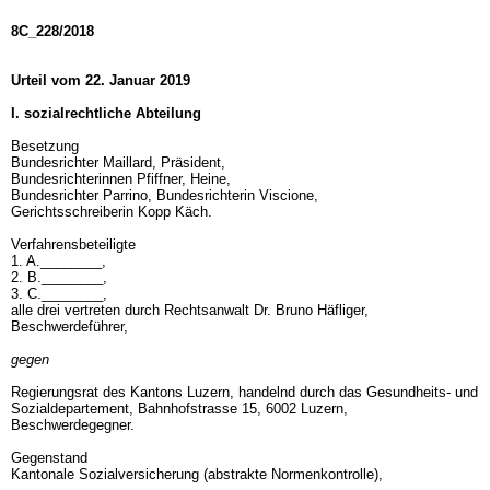
8C_228/2018
Urteil vom 22. Januar 2019
I. sozialrechtliche Abteilung
Besetzung
Bundesrichter Maillard, Präsident,
Bundesrichterinnen Pfiffner, Heine,
Bundesrichter Parrino, Bundesrichterin Viscione,
Gerichtsschreiberin Kopp Käch.
Verfahrensbeteiligte
1. A.________,
2. B.________,
3. C.________,
alle drei vertreten durch Rechtsanwalt Dr. Bruno Häfliger,
Beschwerdeführer,
gegen
Regierungsrat des Kantons Luzern, handelnd durch das Gesundheits- und
Sozialdepartement, Bahnhofstrasse 15, 6002 Luzern,
Beschwerdegegner.
Gegenstand
Kantonale Sozialversicherung (abstrakte Normenkontrolle),