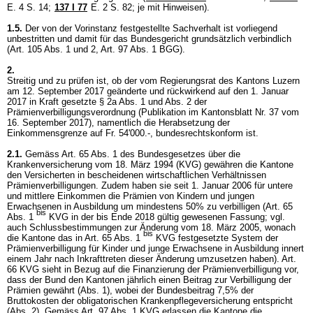
E. 4 S. 14
;
137 I 77
E. 2 S. 82; je mit Hinweisen).
1.5.
Der von der Vorinstanz festgestellte Sachverhalt ist vorliegend
unbestritten und damit für das Bundesgericht grundsätzlich verbindlich
(Art. 105 Abs. 1 und 2,
Art. 97 Abs. 1 BGG
).
2.
Streitig und zu prüfen ist, ob der vom Regierungsrat des Kantons Luzern
am 12. September 2017 geänderte und rückwirkend auf den 1. Januar
2017 in Kraft gesetzte § 2a Abs. 1 und Abs. 2 der
Prämienverbilligungsverordnung (Publikation im Kantonsblatt Nr. 37 vom
16. September 2017), namentlich die Herabsetzung der
Einkommensgrenze auf Fr. 54'000.-, bundesrechtskonform ist.
2.1.
Gemäss Art. 65 Abs. 1 des Bundesgesetzes über die
Krankenversicherung vom 18. März 1994 (KVG) gewähren die Kantone
den Versicherten in bescheidenen wirtschaftlichen Verhältnissen
Prämienverbilligungen. Zudem haben sie seit 1. Januar 2006 für untere
und mittlere Einkommen die Prämien von Kindern und jungen
Erwachsenen in Ausbildung um mindestens 50% zu verbilligen (Art. 65
bis
Abs. 1
KVG in der bis Ende 2018 gültig gewesenen Fassung; vgl.
auch Schlussbestimmungen zur Änderung vom 18. März 2005, wonach
bis
die Kantone das in Art. 65 Abs. 1
KVG festgesetzte System der
Prämienverbilligung für Kinder und junge Erwachsene in Ausbildung innert
einem Jahr nach Inkrafttreten dieser Änderung umzusetzen haben).
Art.
66 KVG
sieht in Bezug auf die Finanzierung der Prämienverbilligung vor,
dass der Bund den Kantonen jährlich einen Beitrag zur Verbilligung der
Prämien gewährt (Abs. 1), wobei der Bundesbeitrag 7,5% der
Bruttokosten der obligatorischen Krankenpflegeversicherung entspricht
(Abs. 2). Gemäss
Art. 97 Abs. 1 KVG
erlassen die Kantone die