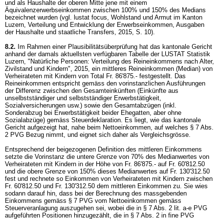
und als Haushalte der oberen Mitte jene mit einem
Äquivalenzerwerbseinkommen zwischen 100% und 150% des Medians
bezeichnet wurden (vgl. lustat focus, Wohlstand und Armut im Kanton
Luzern, Verteilung und Entwicklung der Erwerbseinkommen, Ausgaben
der Haushalte und staatliche Transfers, 2015, S. 10).
8.2.
Im Rahmen einer Plausibilitätsüberprüfung hat das kantonale Gericht
anhand der damals aktuellsten verfügbaren Tabelle der LUSTAT Statistik
Luzern, "Natürliche Personen: Verteilung des Reineinkommens nach Alter,
Zivilstand und Kindern", 2015, ein mittleres Reineinkommen (Median) von
Verheirateten mit Kindern von Total Fr. 86'875.- festgestellt. Das
Reineinkommen entspricht gemäss den vorinstanzlichen Ausführungen
der Differenz zwischen den Gesamteinkünften (Einkünfte aus
unselbstständiger und selbstständiger Erwerbstätigkeit,
Sozialversicherungen usw.) sowie den Gesamtabzügen (inkl.
Sonderabzug bei Erwerbstätigkeit beider Ehegatten, aber ohne
Sozialabzüge) gemäss Steuerdeklaration. Es liegt, wie das kantonale
Gericht aufgezeigt hat, nahe beim Nettoeinkommen, auf welches
§ 7 Abs.
2 PVG
Bezug nimmt, und eignet sich daher als Vergleichsgrösse.
Entsprechend der beigezogenen Definition des mittleren Einkommens
setzte die Vorinstanz die untere Grenze von 70% des Medianwertes von
Verheirateten mit Kindern in der Höhe von Fr. 86'875.- auf Fr. 60'812.50
und die obere Grenze von 150% dieses Medianwertes auf Fr. 130'312.50
fest und rechnete so Einkommen von Verheirateten mit Kindern zwischen
Fr. 60'812.50 und Fr. 130'312.50 dem mittleren Einkommen zu. Sie wies
sodann darauf hin, dass bei der Berechnung des massgebenden
Einkommens gemäss
§ 7 PVG
vom Nettoeinkommen gemäss
Steuerveranlagung auszugehen sei, wobei die in
§ 7 Abs. 2 lit. a-e PVG
aufgeführten Positionen hinzugezählt, die in § 7 Abs. 2 in fine PVG