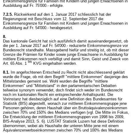
Einkommensgrenze für Familien mit Kindern und jungen Erwachsenen in
Ausbildung auf Fr. 75'000.- erfolgte.
7.2.5.
Rückwirkend auf den 1. Januar 2017 schliesslich hat der
Regierungsrat mit Beschluss vom 12. September 2017 die
Einkommensgrenze für Familien mit Kindern und jungen Erwachsenen in
Ausbildung auf Fr. 54'000.- herabgesetzt.
8.
Das kantonale Gericht hat sich ausführlich damit auseinandergesetzt, ob
die per 1. Januar 2017 auf Fr. 54'000.- reduzierte Einkommensgrenze vor
Bundesrecht standhalte. Massgebend hiefür und streitig ist, ob mit dieser
Grenze die Prämien für Kinder sowie junge Erwachsene in Ausbildung für
mittlere Einkommen noch verbilligt und damit Sinn, Geist und Zweck von
bis
Art. 65 Abs. 1
KVG eingehalten werden.
8.1.
Im angefochtenen Entscheid zu Recht nicht abschliessend geklärt
wurde die Frage, ob mit dem Begriff "mittlere Einkommen" dasjenige des
Mittelstandes gemeint sei. Wohl wurden die Begriffe "mittlere
Einkommen" und "Mittelstand" in den parlamentarischen Debatten
teilweise synonym verwendet, doch findet sich weder im Bundesrecht
noch im kantonalen Recht ein entsprechender Anhaltspunkt. Die
Vorinstanz hat diesbezüglich auf eine Definition des Bundesamtes für
Statistik (BfS) abgestellt, wonach zur mittleren Einkommensgruppe jene
Personen gehören, deren Haushalt über ein Bruttoäquivalenzeinkommen
zwischen 70% und 150% des Medians verfügen (vgl. Die Mitte im Fokus,
Die Entwicklung der mittleren Einkommensgruppen von 1998 bis 2009,
BfS-Analyse 2013, S. 6). LUSTAT Statistik Luzern hat diese Definition
übernommen, wobei als Haushalte der unteren Mitte jene mit einem
Äquivalenzerwerbseinkommen zwischen 70% und 100% des Medians