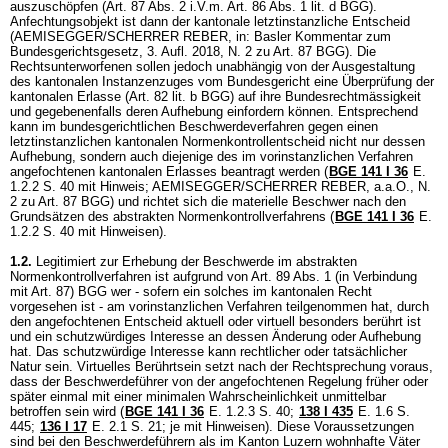
auszuschöpfen (Art. 87 Abs. 2 i.V.m.
Art. 86 Abs. 1 lit. d BGG
).
Anfechtungsobjekt ist dann der kantonale letztinstanzliche Entscheid
(AEMISEGGER/SCHERRER REBER, in: Basler Kommentar zum
Bundesgerichtsgesetz, 3. Aufl. 2018, N. 2 zu
Art. 87 BGG
). Die
Rechtsunterworfenen sollen jedoch unabhängig von der Ausgestaltung
des kantonalen Instanzenzuges vom Bundesgericht eine Überprüfung der
kantonalen Erlasse (
Art. 82 lit. b BGG
) auf ihre Bundesrechtmässigkeit
und gegebenenfalls deren Aufhebung einfordern können. Entsprechend
kann im bundesgerichtlichen Beschwerdeverfahren gegen einen
letztinstanzlichen kantonalen Normenkontrollentscheid nicht nur dessen
Aufhebung, sondern auch diejenige des im vorinstanzlichen Verfahren
angefochtenen kantonalen Erlasses beantragt werden (
BGE 141 I 36
E.
1.2.2 S. 40 mit Hinweis; AEMISEGGER/SCHERRER REBER, a.a.O., N.
2 zu
Art. 87 BGG
) und richtet sich die materielle Beschwer nach den
Grundsätzen des abstrakten Normenkontrollverfahrens (
BGE 141 I 36
E.
1.2.2 S. 40 mit Hinweisen).
1.2.
Legitimiert zur Erhebung der Beschwerde im abstrakten
Normenkontrollverfahren ist aufgrund von Art. 89 Abs. 1 (in Verbindung
mit Art. 87) BGG wer - sofern ein solches im kantonalen Recht
vorgesehen ist - am vorinstanzlichen Verfahren teilgenommen hat, durch
den angefochtenen Entscheid aktuell oder virtuell besonders berührt ist
und ein schutzwürdiges Interesse an dessen Änderung oder Aufhebung
hat. Das schutzwürdige Interesse kann rechtlicher oder tatsächlicher
Natur sein. Virtuelles Berührtsein setzt nach der Rechtsprechung voraus,
dass der Beschwerdeführer von der angefochtenen Regelung früher oder
später einmal mit einer minimalen Wahrscheinlichkeit unmittelbar
betroffen sein wird (
BGE 141 I 36
E. 1.2.3 S. 40
;
138 I 435
E. 1.6 S.
445
;
136 I 17
E. 2.1 S. 21; je mit Hinweisen). Diese Voraussetzungen
sind bei den Beschwerdeführern als im Kanton Luzern wohnhafte Väter