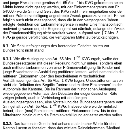
und junge Erwachsene gemäss
Art. 65 Abs. 1bis KVG
gekommen seien.
Mithin könne nicht gesagt werden, mit der Einkommensgrenze von Fr.
54'000.- würde Sinn und Geist des KVG nicht mehr eingehalten oder der
mit der Prämienverbilligung angestrebte Zweck geradezu vereitelt. Es sei
folglich auch nicht massgebend, dass die in den vergangenen Jahren
erfolgte Reduktion der Einkommensgrenze in erster Linie finanzpolitisch
motiviert gewesen sei, der Regierungsrat sei nämlich, solange der Zweck
der Prämienverbilligung nicht vereitelt werde, aufgrund von
§ 7 Abs. 3
PVG
ja gerade verpflichtet, die verfügbaren Mittel zu berücksichtigen.
8.3.
Die Schlussfolgerungen des kantonalen Gerichts halten vor
Bundesrecht nicht stand:
bis
8.3.1.
Wie die Auslegung von Art. 65 Abs. 1
KVG ergab, wollte der
Bundesgesetzgeber mit dieser Regelung nicht nur untere, sondern eben
auch mittlere Einkommen von einer Prämienverbilligung für Kinder und
junge Erwachsene in Ausbildung profitieren lassen, wobei namentlich die
mittleren Einkommen über den bescheidenen wirtschaftlichen
Verhältnissen gemäss
Art. 65 Abs. 1 KVG
liegen. Unbestrittenermassen
steht die Definition des Begriffs "untere und mittlere Einkommen" in der
Autonomie der Kantone. Die im Rahmen der historischen Auslegung
wiedergegebenen Voten aus den Debatten der eidgenössischen Räte
zeigen jedoch, auch in Verbindung mit den übrigen
Auslegungsergebnissen, eine Vorstellung des Bundesgesetzgebers vom
bis
Sinngehalt von Art. 65 Abs. 1
KVG. Insbesondere wurde mehrfach
betont, dass (neu) Familien mit mittleren Einkommen bzw. bis in den
Mittelstand hinein durch die Prämienverbilligung entlastet werden sollen.
8.3.2.
Das kantonale Gericht hat anhand statistischer Werte für den
Kanton Luzern aufgezeigt, dass das mittlere Reineinkommen (Median)