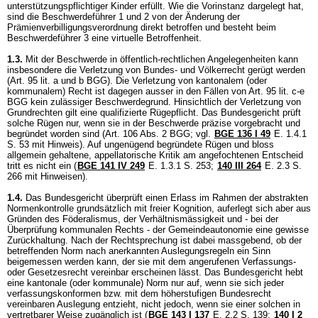
unterstützungspflichtiger Kinder erfüllt. Wie die Vorinstanz dargelegt hat,
sind die Beschwerdeführer 1 und 2 von der Änderung der
Prämienverbilligungsverordnung direkt betroffen und besteht beim
Beschwerdeführer 3 eine virtuelle Betroffenheit.
1.3.
Mit der Beschwerde in öffentlich-rechtlichen Angelegenheiten kann
insbesondere die Verletzung von Bundes- und Völkerrecht gerügt werden
(
Art. 95 lit. a und b BGG
). Die Verletzung von kantonalem (oder
kommunalem) Recht ist dagegen ausser in den Fällen von
Art. 95 lit. c-e
BGG
kein zulässiger Beschwerdegrund. Hinsichtlich der Verletzung von
Grundrechten gilt eine qualifizierte Rügepflicht. Das Bundesgericht prüft
solche Rügen nur, wenn sie in der Beschwerde präzise vorgebracht und
begründet worden sind (
Art. 106 Abs. 2 BGG
; vgl.
BGE 136 I 49
E. 1.4.1
S. 53 mit Hinweis). Auf ungenügend begründete Rügen und bloss
allgemein gehaltene, appellatorische Kritik am angefochtenen Entscheid
tritt es nicht ein (
BGE 141 IV 249
E. 1.3.1 S. 253;
140 III 264
E. 2.3 S.
266 mit Hinweisen).
1.4.
Das Bundesgericht überprüft einen Erlass im Rahmen der abstrakten
Normenkontrolle grundsätzlich mit freier Kognition, auferlegt sich aber aus
Gründen des Föderalismus, der Verhältnismässigkeit und - bei der
Überprüfung kommunalen Rechts - der Gemeindeautonomie eine gewisse
Zurückhaltung. Nach der Rechtsprechung ist dabei massgebend, ob der
betreffenden Norm nach anerkannten Auslegungsregeln ein Sinn
beigemessen werden kann, der sie mit dem angerufenen Verfassungs-
oder Gesetzesrecht vereinbar erscheinen lässt. Das Bundesgericht hebt
eine kantonale (oder kommunale) Norm nur auf, wenn sie sich jeder
verfassungskonformen bzw. mit dem höherstufigen Bundesrecht
vereinbaren Auslegung entzieht, nicht jedoch, wenn sie einer solchen in
vertretbarer Weise zugänglich ist (
BGE 143 I 137
E. 2.2 S. 139
;
140 I 2