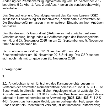
Änderung der Prämienverbilligungsverordnung vom 12. September 2017
betreffend § 2a Abs. 1, Abs. 2 und Abs. 4 seien als bundesrechtswidrig
aufzuheben.
Das Gesundheits- und Sozialdepartement des Kantons Luzern (GSD)
schliesst auf Abweisung der Beschwerde, soweit darauf einzutreten sei.
Die Beschwerdeführer lassen in einer weiteren Eingabe an ihren Anträgen
festhalten.
Das Bundesamt für Gesundheit (BAG) verzichtet zunächst auf eine
Vernehmlassung, bringt indes auf Aufforderungen des Bundesgerichts
vom 6. und 27. September 2018 hin am 25. September und 5. November
2018 Stellungnahmen bei.
Dazu nehmen das GSD am 12. November 2018 und die
Beschwerdeführer am 16. November 2018 Stellung. Das GSD äussert
sich nochmals mit Eingabe vom 28. November 2018.
Erwägungen:
1.
1.1.
Angefochten ist ein Entscheid des Kantonsgerichts Luzern im
Verfahren der abstrakten Normenkontrolle gemäss
Art. 82 lit. b BGG
. Die
Beschwerde in öffentlich-rechtlichen Angelegenheiten ist zulässig. Die
Ausnahmen gemäss
Art. 83 BGG
finden bei Beschwerden gegen Erlasse
(abstrakte Normenkontrolle) keine Anwendung (
BGE 138 I 435
E. 1.2 S.
440). Soweit das kantonale Recht, wie im vorliegenden Fall, gegen den
Erlass selbst ein Rechtsmittel vorsieht, ist der kantonale Instanzenzug