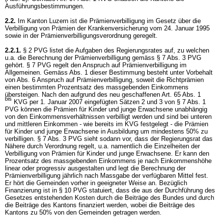
Ausführungsbestimmungen.
2.2.
Im Kanton Luzern ist die Prämienverbilligung im Gesetz über die
Verbilligung von Prämien der Krankenversicherung vom 24. Januar 1995
sowie in der Prämienverbilligungsverordnung geregelt.
2.2.1.
§ 2 PVG
listet die Aufgaben des Regierungsrates auf, zu welchen
u.a. die Berechnung der Prämienverbilligung gemäss
§ 7 Abs. 3 PVG
gehört.
§ 7 PVG
regelt den Anspruch auf Prämienverbilligung im
Allgemeinen. Gemäss Abs. 1 dieser Bestimmung besteht unter Vorbehalt
von Abs. 6 Anspruch auf Prämienverbilligung, soweit die Richtprämien
einen bestimmten Prozentsatz des massgebenden Einkommens
übersteigen. Nach den aufgrund des neu geschaffenen Art. 65 Abs. 1
bis
KVG per 1. Januar 2007 eingefügten Sätzen 2 und 3 von
§ 7 Abs. 1
PVG
können die Prämien für Kinder und junge Erwachsene unabhängig
von den Einkommensverhältnissen verbilligt werden und sind bei unteren
und mittleren Einkommen - wie bereits im KVG festgelegt - die Prämien
für Kinder und junge Erwachsene in Ausbildung um mindestens 50% zu
verbilligen.
§ 7 Abs. 3 PVG
sieht sodann vor, dass der Regierungsrat das
Nähere durch Verordnung regelt, u.a. namentlich die Einzelheiten der
Verbilligung von Prämien für Kinder und junge Erwachsene. Er kann den
Prozentsatz des massgebenden Einkommens je nach Einkommenshöhe
linear oder progressiv ausgestalten und legt die Berechnung der
Prämienverbilligung jährlich nach Massgabe der verfügbaren Mittel fest.
Er hört die Gemeinden vorher in geeigneter Weise an. Bezüglich
Finanzierung ist in
§ 10 PVG
statuiert, dass die aus der Durchführung des
Gesetzes entstehenden Kosten durch die Beiträge des Bundes und durch
die Beiträge des Kantons finanziert werden, wobei die Beiträge des
Kantons zu 50% von den Gemeinden getragen werden.