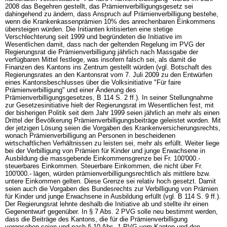
2008 das Begehren gestellt, das Prämienverbilligungsgesetz sei
dahingehend zu ändern, dass Anspruch auf Prämienverbilligung bestehe,
wenn die Krankenkassenprämien 10% des anrechenbaren Einkommens
übersteigen würden. Die Initianten kritisierten eine stetige
Verschlechterung seit 1999 und begründeten die Initiative im
Wesentlichen damit, dass nach der geltenden Regelung im PVG der
Regierungsrat die Prämienverbilligung jährlich nach Massgabe der
verfügbaren Mittel festlege, was insofern falsch sei, als damit die
Finanzen des Kantons ins Zentrum gestellt würden (vgl. Botschaft des
Regierungsrates an den Kantonsrat vom 7. Juli 2009 zu den Entwürfen
eines Kantonsbeschlusses über die Volksinitiative "Für faire
Prämienverbilligung" und einer Änderung des
Prämienverbilligungsgesetzes, B 114 S. 2 ff.). In seiner Stellungnahme
zur Gesetzesinitiative hielt der Regierungsrat im Wesentlichen fest, mit
der bisherigen Politik seit dem Jahr 1999 seien jährlich an mehr als einen
Drittel der Bevölkerung Prämienverbilligungsbeiträge geleistet worden. Mit
der jetzigen Lösung seien die Vorgaben des Krankenversicherungsrechts,
wonach Prämienverbilligung an Personen in bescheidenen
wirtschaftlichen Verhältnissen zu leisten sei, mehr als erfüllt. Weiter liege
bei der Verbilligung von Prämien für Kinder und junge Erwachsene in
Ausbildung die massgebende Einkommensgrenze bei Fr. 100'000.-
steuerbares Einkommen. Steuerbare Einkommen, die nicht über Fr.
100'000.- lägen, würden prämienverbilligungsrechtlich als mittlere bzw.
untere Einkommen gelten. Diese Grenze sei relativ hoch gesetzt. Damit
seien auch die Vorgaben des Bundesrechts zur Verbilligung von Prämien
für Kinder und junge Erwachsene in Ausbildung erfüllt (vgl. B 114 S. 9 ff.).
Der Regierungsrat lehnte deshalb die Initiative ab und stellte ihr einen
Gegenentwurf gegenüber. In
§ 7 Abs. 2 PVG
solle neu bestimmt werden,
dass die Beiträge des Kantons, die für die Prämienverbilligung
vorgesehen seien und nach
§ 10 Abs. 1 PVG
vom Kanton und den