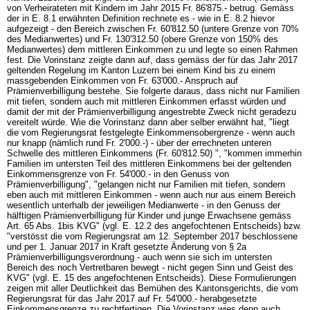
von Verheirateten mit Kindern im Jahr 2015 Fr. 86'875.- betrug. Gemäss
der in E. 8.1 erwähnten Definition rechnete es - wie in E. 8.2 hievor
aufgezeigt - den Bereich zwischen Fr. 60'812.50 (untere Grenze von 70%
des Medianwertes) und Fr. 130'312.50 (obere Grenze von 150% des
Medianwertes) dem mittleren Einkommen zu und legte so einen Rahmen
fest. Die Vorinstanz zeigte dann auf, dass gemäss der für das Jahr 2017
geltenden Regelung im Kanton Luzern bei einem Kind bis zu einem
massgebenden Einkommen von Fr. 63'000.- Anspruch auf
Prämienverbilligung bestehe. Sie folgerte daraus, dass nicht nur Familien
mit tiefen, sondern auch mit mittleren Einkommen erfasst würden und
damit der mit der Prämienverbilligung angestrebte Zweck nicht geradezu
vereitelt würde. Wie die Vorinstanz dann aber selber erwähnt hat, "liegt
die vom Regierungsrat festgelegte Einkommensobergrenze - wenn auch
nur knapp (nämlich rund Fr. 2'000.-) - über der errechneten unteren
Schwelle des mittleren Einkommens (Fr. 60'812.50) ", "kommen immerhin
Familien im untersten Teil des mittleren Einkommens bei der geltenden
Einkommensgrenze von Fr. 54'000.- in den Genuss von
Prämienverbilligung", "gelangen nicht nur Familien mit tiefen, sondern
eben auch mit mittleren Einkommen - wenn auch nur aus einem Bereich
wesentlich unterhalb der jeweiligen Medianwerte - in den Genuss der
hälftigen Prämienverbilligung für Kinder und junge Erwachsene gemäss
Art. 65 Abs. 1bis KVG
" (vgl. E. 12.2 des angefochtenen Entscheids) bzw.
"verstösst die vom Regierungsrat am 12. September 2017 beschlossene
und per 1. Januar 2017 in Kraft gesetzte Änderung von § 2a
Prämienverbilligungsverordnung - auch wenn sie sich im untersten
Bereich des noch Vertretbaren bewegt - nicht gegen Sinn und Geist des
KVG" (vgl. E. 15 des angefochtenen Entscheids). Diese Formulierungen
zeigen mit aller Deutlichkeit das Bemühen des Kantonsgerichts, die vom
Regierungsrat für das Jahr 2017 auf Fr. 54'000.- herabgesetzte
Einkommensgrenze zu rechtfertigen. Die Vorinstanz wies denn auch