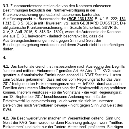
3.3.
Zusammenfassend stellen die von den Kantonen erlassenen
Bestimmungen bezüglich der Prämienverbilligung in der
Krankenversicherung grundsätzlich autonomes kantonales
Ausführungsrecht zu Bundesrecht dar (
BGE 136 I 220
E. 4.1 S. 222
;
134
I 313
E. 3 S. 315; je mit Hinweisen; vgl. auch GEBHARD EUGSTER, Die
obligatorische Krankenversicherung, in: Soziale Sicherheit, SBVR Bd.
XIV, 3. Aufl. 2016, S. 818 Rz. 1392), wobei die Autonomie der Kantone -
wie aus E. 3.1 hervorgeht - dadurch beschränkt ist, dass die
Ausführungsbestimmungen nicht gegen Sinn und Geist der
Bundesgesetzgebung verstossen und deren Zweck nicht beeinträchtigen
dürfen.
4.
4.1.
Das kantonale Gericht ist insbesondere nach Auslegung des Begriffs
bis
"untere und mittlere Einkommen" gemäss Art. 65 Abs. 1
KVG sowie
gestützt auf statistische Ermittlungen anhand LUSTAT Statistik Luzern
zum Schluss gekommen, dass mit der vom Regierungsrat für das Jahr
2017 festgesetzten Einkommensgrenze von Fr. 54'000.- durchaus auch
Familien des unteren Mittelstandes von der Prämienverbilligung profitieren
können. Insofern verstosse - so die Vorinstanz - die vom Regierungsrat
am 12. September 2017 beschlossene Änderung von § 2a der
Prämienverbilligungsverordnung - auch wenn sie sich im untersten
Bereich des noch Vertretbaren bewege - nicht gegen Sinn und Geist des
KVG.
4.2.
Die Beschwerdeführer machen im Wesentlichen geltend, Sinn und
Geist der KVG-Norm werde nur dann Rechnung getragen, wenn "mittlere
Einkommen" und nicht nur der "untere Mittelstand" profitieren. Sie rügen