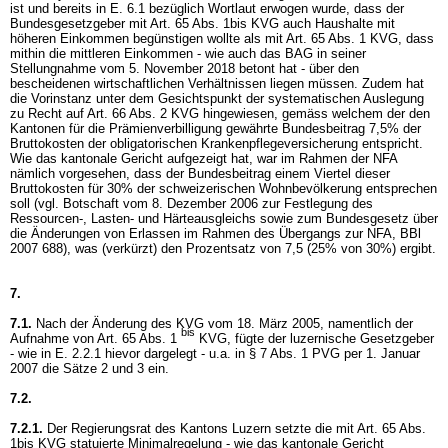
ist und bereits in E. 6.1 bezüglich Wortlaut erwogen wurde, dass der
Bundesgesetzgeber mit
Art. 65 Abs. 1bis KVG
auch Haushalte mit
höheren Einkommen begünstigen wollte als mit
Art. 65 Abs. 1 KVG
, dass
mithin die mittleren Einkommen - wie auch das BAG in seiner
Stellungnahme vom 5. November 2018 betont hat - über den
bescheidenen wirtschaftlichen Verhältnissen liegen müssen. Zudem hat
die Vorinstanz unter dem Gesichtspunkt der systematischen Auslegung
zu Recht auf
Art. 66 Abs. 2 KVG
hingewiesen, gemäss welchem der den
Kantonen für die Prämienverbilligung gewährte Bundesbeitrag 7,5% der
Bruttokosten der obligatorischen Krankenpflegeversicherung entspricht.
Wie das kantonale Gericht aufgezeigt hat, war im Rahmen der NFA
nämlich vorgesehen, dass der Bundesbeitrag einem Viertel dieser
Bruttokosten für 30% der schweizerischen Wohnbevölkerung entsprechen
soll (vgl. Botschaft vom 8. Dezember 2006 zur Festlegung des
Ressourcen-, Lasten- und Härteausgleichs sowie zum Bundesgesetz über
die Änderungen von Erlassen im Rahmen des Übergangs zur NFA, BBl
2007 688), was (verkürzt) den Prozentsatz von 7,5 (25% von 30%) ergibt.
7.
7.1.
Nach der Änderung des KVG vom 18. März 2005, namentlich der
bis
Aufnahme von Art. 65 Abs. 1
KVG, fügte der luzernische Gesetzgeber
- wie in E. 2.2.1 hievor dargelegt - u.a. in
§ 7 Abs. 1 PVG
per 1. Januar
2007 die Sätze 2 und 3 ein.
7.2.
7.2.1.
Der Regierungsrat des Kantons Luzern setzte die mit
Art. 65 Abs.
1bis KVG
statuierte Minimalregelung - wie das kantonale Gericht