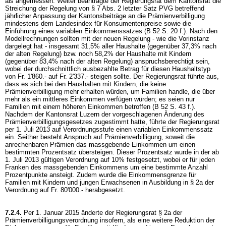
als angemessen. Weiter beantragte der Regierungsrat dem Kantonsrat die
Streichung der Regelung von § 7 Abs. 2 letzter Satz PVG betreffend
jährlicher Anpassung der Kantonsbeiträge an die Prämienverbilligung
mindestens dem Landesindex für Konsumentenpreise sowie die
Einführung eines variablen Einkommenssatzes (B 52 S. 20 f.). Nach den
Modellrechnungen sollten mit der neuen Regelung - wie die Vorinstanz
dargelegt hat - insgesamt 31,5% aller Haushalte (gegenüber 37,3% nach
der alten Regelung) bzw. noch 58,2% der Haushalte mit Kindern
(gegenüber 83,4% nach der alten Regelung) anspruchsberechtigt sein,
wobei der durchschnittlich ausbezahlte Betrag für diesen Haushaltstyp
von Fr. 1'860.- auf Fr. 2'337.- steigen sollte. Der Regierungsrat führte aus,
dass es sich bei den Haushalten mit Kindern, die keine
Prämienverbilligung mehr erhalten würden, um Familien handle, die über
mehr als ein mittleres Einkommen verfügen würden; es seien nur
Familien mit einem höheren Einkommen betroffen (B 52 S. 43 f.).
Nachdem der Kantonsrat Luzern der vorgeschlagenen Änderung des
Prämienverbilligungsgesetzes zugestimmt hatte, führte der Regierungsrat
per 1. Juli 2013 auf Verordnungsstufe einen variablen Einkommenssatz
ein. Seither besteht Anspruch auf Prämienverbilligung, soweit die
anrechenbaren Prämien das massgebende Einkommen um einen
bestimmten Prozentsatz übersteigen. Dieser Prozentsatz wurde in der ab
1. Juli 2013 gültigen Verordnung auf 10% festgesetzt, wobei er für jeden
Franken des massgebenden Einkommens um eine bestimmte Anzahl
Prozentpunkte ansteigt. Zudem wurde die Einkommensgrenze für
Familien mit Kindern und jungen Erwachsenen in Ausbildung in § 2a der
Verordnung auf Fr. 80'000.- herabgesetzt.
7.2.4.
Per 1. Januar 2015 änderte der Regierungsrat § 2a der
Prämienverbilligungsverordnung insofern, als eine weitere Reduktion der