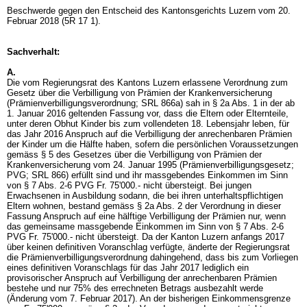
Beschwerde gegen den Entscheid des Kantonsgerichts Luzern vom 20.
Februar 2018 (5R 17 1).
Sachverhalt:
A.
Die vom Regierungsrat des Kantons Luzern erlassene Verordnung zum
Gesetz über die Verbilligung von Prämien der Krankenversicherung
(Prämienverbilligungsverordnung; SRL 866a) sah in § 2a Abs. 1 in der ab
1. Januar 2016 geltenden Fassung vor, dass die Eltern oder Elternteile,
unter deren Obhut Kinder bis zum vollendeten 18. Lebensjahr leben, für
das Jahr 2016 Anspruch auf die Verbilligung der anrechenbaren Prämien
der Kinder um die Hälfte haben, sofern die persönlichen Voraussetzungen
gemäss § 5 des Gesetzes über die Verbilligung von Prämien der
Krankenversicherung vom 24. Januar 1995 (Prämienverbilligungsgesetz;
PVG; SRL 866) erfüllt sind und ihr massgebendes Einkommen im Sinn
von
§ 7 Abs. 2-6 PVG
Fr. 75'000.- nicht übersteigt. Bei jungen
Erwachsenen in Ausbildung sodann, die bei ihren unterhaltspflichtigen
Eltern wohnen, bestand gemäss § 2a Abs. 2 der Verordnung in dieser
Fassung Anspruch auf eine hälftige Verbilligung der Prämien nur, wenn
das gemeinsame massgebende Einkommen im Sinn von
§ 7 Abs. 2-6
PVG
Fr. 75'000.- nicht übersteigt. Da der Kanton Luzern anfangs 2017
über keinen definitiven Voranschlag verfügte, änderte der Regierungsrat
die Prämienverbilligungsverordnung dahingehend, dass bis zum Vorliegen
eines definitiven Voranschlags für das Jahr 2017 lediglich ein
provisorischer Anspruch auf Verbilligung der anrechenbaren Prämien
bestehe und nur 75% des errechneten Betrags ausbezahlt werde
(Änderung vom 7. Februar 2017). An der bisherigen Einkommensgrenze