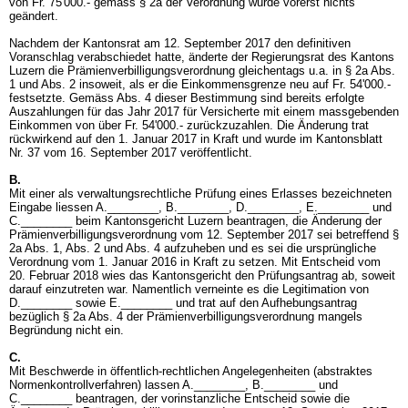
von Fr. 75'000.- gemäss § 2a der Verordnung wurde vorerst nichts
geändert.
Nachdem der Kantonsrat am 12. September 2017 den definitiven
Voranschlag verabschiedet hatte, änderte der Regierungsrat des Kantons
Luzern die Prämienverbilligungsverordnung gleichentags u.a. in § 2a Abs.
1 und Abs. 2 insoweit, als er die Einkommensgrenze neu auf Fr. 54'000.-
festsetzte. Gemäss Abs. 4 dieser Bestimmung sind bereits erfolgte
Auszahlungen für das Jahr 2017 für Versicherte mit einem massgebenden
Einkommen von über Fr. 54'000.- zurückzuzahlen. Die Änderung trat
rückwirkend auf den 1. Januar 2017 in Kraft und wurde im Kantonsblatt
Nr. 37 vom 16. September 2017 veröffentlicht.
B.
Mit einer als verwaltungsrechtliche Prüfung eines Erlasses bezeichneten
Eingabe liessen A.________, B.________, D.________, E.________ und
C.________ beim Kantonsgericht Luzern beantragen, die Änderung der
Prämienverbilligungsverordnung vom 12. September 2017 sei betreffend §
2a Abs. 1, Abs. 2 und Abs. 4 aufzuheben und es sei die ursprüngliche
Verordnung vom 1. Januar 2016 in Kraft zu setzen. Mit Entscheid vom
20. Februar 2018 wies das Kantonsgericht den Prüfungsantrag ab, soweit
darauf einzutreten war. Namentlich verneinte es die Legitimation von
D.________ sowie E.________ und trat auf den Aufhebungsantrag
bezüglich § 2a Abs. 4 der Prämienverbilligungsverordnung mangels
Begründung nicht ein.
C.
Mit Beschwerde in öffentlich-rechtlichen Angelegenheiten (abstraktes
Normenkontrollverfahren) lassen A.________, B.________ und
C.________ beantragen, der vorinstanzliche Entscheid sowie die