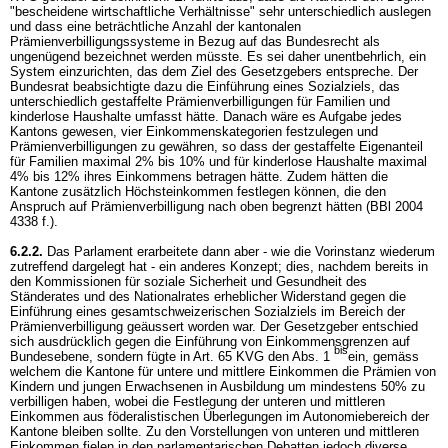
"bescheidene wirtschaftliche Verhältnisse" sehr unterschiedlich auslegen
und dass eine beträchtliche Anzahl der kantonalen
Prämienverbilligungssysteme in Bezug auf das Bundesrecht als
ungenügend bezeichnet werden müsste. Es sei daher unentbehrlich, ein
System einzurichten, das dem Ziel des Gesetzgebers entspreche. Der
Bundesrat beabsichtigte dazu die Einführung eines Sozialziels, das
unterschiedlich gestaffelte Prämienverbilligungen für Familien und
kinderlose Haushalte umfasst hätte. Danach wäre es Aufgabe jedes
Kantons gewesen, vier Einkommenskategorien festzulegen und
Prämienverbilligungen zu gewähren, so dass der gestaffelte Eigenanteil
für Familien maximal 2% bis 10% und für kinderlose Haushalte maximal
4% bis 12% ihres Einkommens betragen hätte. Zudem hätten die
Kantone zusätzlich Höchsteinkommen festlegen können, die den
Anspruch auf Prämienverbilligung nach oben begrenzt hätten (BBl 2004
4338 f.).
6.2.2.
Das Parlament erarbeitete dann aber - wie die Vorinstanz wiederum
zutreffend dargelegt hat - ein anderes Konzept; dies, nachdem bereits in
den Kommissionen für soziale Sicherheit und Gesundheit des
Ständerates und des Nationalrates erheblicher Widerstand gegen die
Einführung eines gesamtschweizerischen Sozialziels im Bereich der
Prämienverbilligung geäussert worden war. Der Gesetzgeber entschied
sich ausdrücklich gegen die Einführung von Einkommensgrenzen auf
bis
Bundesebene, sondern fügte in
Art. 65 KVG
den Abs. 1
ein, gemäss
welchem die Kantone für untere und mittlere Einkommen die Prämien von
Kindern und jungen Erwachsenen in Ausbildung um mindestens 50% zu
verbilligen haben, wobei die Festlegung der unteren und mittleren
Einkommen aus föderalistischen Überlegungen im Autonomiebereich der
Kantone bleiben sollte. Zu den Vorstellungen von unteren und mittleren
Einkommen fielen in den parlamentarischen Debatten jedoch diverse