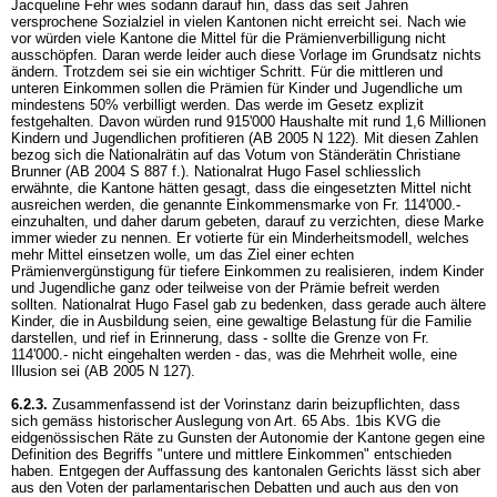
Jacqueline Fehr wies sodann darauf hin, dass das seit Jahren
versprochene Sozialziel in vielen Kantonen nicht erreicht sei. Nach wie
vor würden viele Kantone die Mittel für die Prämienverbilligung nicht
ausschöpfen. Daran werde leider auch diese Vorlage im Grundsatz nichts
ändern. Trotzdem sei sie ein wichtiger Schritt. Für die mittleren und
unteren Einkommen sollen die Prämien für Kinder und Jugendliche um
mindestens 50% verbilligt werden. Das werde im Gesetz explizit
festgehalten. Davon würden rund 915'000 Haushalte mit rund 1,6 Millionen
Kindern und Jugendlichen profitieren (AB 2005 N 122). Mit diesen Zahlen
bezog sich die Nationalrätin auf das Votum von Ständerätin Christiane
Brunner (AB 2004 S 887 f.). Nationalrat Hugo Fasel schliesslich
erwähnte, die Kantone hätten gesagt, dass die eingesetzten Mittel nicht
ausreichen werden, die genannte Einkommensmarke von Fr. 114'000.-
einzuhalten, und daher darum gebeten, darauf zu verzichten, diese Marke
immer wieder zu nennen. Er votierte für ein Minderheitsmodell, welches
mehr Mittel einsetzen wolle, um das Ziel einer echten
Prämienvergünstigung für tiefere Einkommen zu realisieren, indem Kinder
und Jugendliche ganz oder teilweise von der Prämie befreit werden
sollten. Nationalrat Hugo Fasel gab zu bedenken, dass gerade auch ältere
Kinder, die in Ausbildung seien, eine gewaltige Belastung für die Familie
darstellen, und rief in Erinnerung, dass - sollte die Grenze von Fr.
114'000.- nicht eingehalten werden - das, was die Mehrheit wolle, eine
Illusion sei (AB 2005 N 127).
6.2.3.
Zusammenfassend ist der Vorinstanz darin beizupflichten, dass
sich gemäss historischer Auslegung von
Art. 65 Abs. 1bis KVG
die
eidgenössischen Räte zu Gunsten der Autonomie der Kantone gegen eine
Definition des Begriffs "untere und mittlere Einkommen" entschieden
haben. Entgegen der Auffassung des kantonalen Gerichts lässt sich aber
aus den Voten der parlamentarischen Debatten und auch aus den von