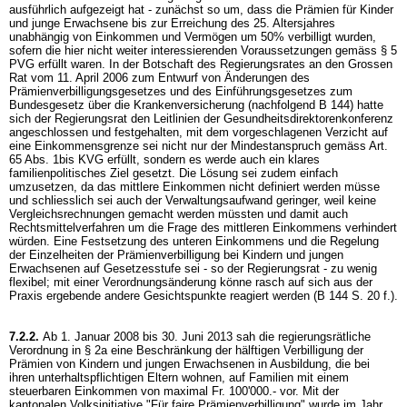
ausführlich aufgezeigt hat - zunächst so um, dass die Prämien für Kinder
und junge Erwachsene bis zur Erreichung des 25. Altersjahres
unabhängig von Einkommen und Vermögen um 50% verbilligt wurden,
sofern die hier nicht weiter interessierenden Voraussetzungen gemäss
§ 5
PVG
erfüllt waren. In der Botschaft des Regierungsrates an den Grossen
Rat vom 11. April 2006 zum Entwurf von Änderungen des
Prämienverbilligungsgesetzes und des Einführungsgesetzes zum
Bundesgesetz über die Krankenversicherung (nachfolgend B 144) hatte
sich der Regierungsrat den Leitlinien der Gesundheitsdirektorenkonferenz
angeschlossen und festgehalten, mit dem vorgeschlagenen Verzicht auf
eine Einkommensgrenze sei nicht nur der Mindestanspruch gemäss
Art.
65 Abs. 1bis KVG
erfüllt, sondern es werde auch ein klares
familienpolitisches Ziel gesetzt. Die Lösung sei zudem einfach
umzusetzen, da das mittlere Einkommen nicht definiert werden müsse
und schliesslich sei auch der Verwaltungsaufwand geringer, weil keine
Vergleichsrechnungen gemacht werden müssten und damit auch
Rechtsmittelverfahren um die Frage des mittleren Einkommens verhindert
würden. Eine Festsetzung des unteren Einkommens und die Regelung
der Einzelheiten der Prämienverbilligung bei Kindern und jungen
Erwachsenen auf Gesetzesstufe sei - so der Regierungsrat - zu wenig
flexibel; mit einer Verordnungsänderung könne rasch auf sich aus der
Praxis ergebende andere Gesichtspunkte reagiert werden (B 144 S. 20 f.).
7.2.2.
Ab 1. Januar 2008 bis 30. Juni 2013 sah die regierungsrätliche
Verordnung in § 2a eine Beschränkung der hälftigen Verbilligung der
Prämien von Kindern und jungen Erwachsenen in Ausbildung, die bei
ihren unterhaltspflichtigen Eltern wohnen, auf Familien mit einem
steuerbaren Einkommen von maximal Fr. 100'000.- vor. Mit der
kantonalen Volksinitiative "Für faire Prämienverbilligung" wurde im Jahr