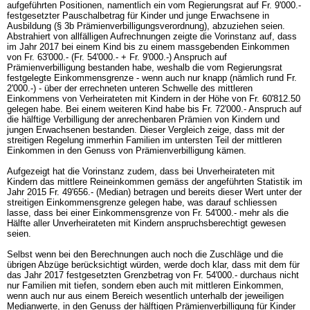
aufgeführten Positionen, namentlich ein vom Regierungsrat auf Fr. 9'000.-
festgesetzter Pauschalbetrag für Kinder und junge Erwachsene in
Ausbildung (§ 3b Prämienverbilligungsverordnung), abzuziehen seien.
Abstrahiert von allfälligen Aufrechnungen zeigte die Vorinstanz auf, dass
im Jahr 2017 bei einem Kind bis zu einem massgebenden Einkommen
von Fr. 63'000.- (Fr. 54'000.- + Fr. 9'000.-) Anspruch auf
Prämienverbilligung bestanden habe, weshalb die vom Regierungsrat
festgelegte Einkommensgrenze - wenn auch nur knapp (nämlich rund Fr.
2'000.-) - über der errechneten unteren Schwelle des mittleren
Einkommens von Verheirateten mit Kindern in der Höhe von Fr. 60'812.50
gelegen habe. Bei einem weiteren Kind habe bis Fr. 72'000.- Anspruch auf
die hälftige Verbilligung der anrechenbaren Prämien von Kindern und
jungen Erwachsenen bestanden. Dieser Vergleich zeige, dass mit der
streitigen Regelung immerhin Familien im untersten Teil der mittleren
Einkommen in den Genuss von Prämienverbilligung kämen.
Aufgezeigt hat die Vorinstanz zudem, dass bei Unverheirateten mit
Kindern das mittlere Reineinkommen gemäss der angeführten Statistik im
Jahr 2015 Fr. 49'656.- (Median) betragen und bereits dieser Wert unter der
streitigen Einkommensgrenze gelegen habe, was darauf schliessen
lasse, dass bei einer Einkommensgrenze von Fr. 54'000.- mehr als die
Hälfte aller Unverheirateten mit Kindern anspruchsberechtigt gewesen
seien.
Selbst wenn bei den Berechnungen auch noch die Zuschläge und die
übrigen Abzüge berücksichtigt würden, werde doch klar, dass mit dem für
das Jahr 2017 festgesetzten Grenzbetrag von Fr. 54'000.- durchaus nicht
nur Familien mit tiefen, sondern eben auch mit mittleren Einkommen,
wenn auch nur aus einem Bereich wesentlich unterhalb der jeweiligen
Medianwerte, in den Genuss der hälftigen Prämienverbilligung für Kinder