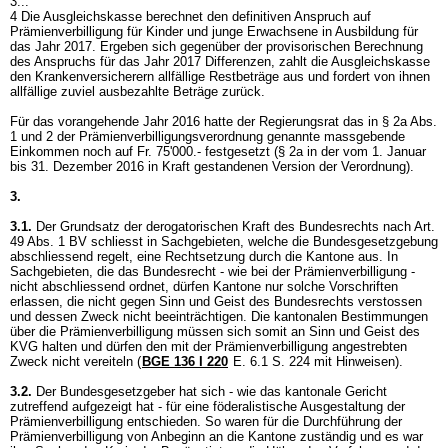
3...
4 Die Ausgleichskasse berechnet den definitiven Anspruch auf
Prämienverbilligung für Kinder und junge Erwachsene in Ausbildung für
das Jahr 2017. Ergeben sich gegenüber der provisorischen Berechnung
des Anspruchs für das Jahr 2017 Differenzen, zahlt die Ausgleichskasse
den Krankenversicherern allfällige Restbeträge aus und fordert von ihnen
allfällige zuviel ausbezahlte Beträge zurück.
Für das vorangehende Jahr 2016 hatte der Regierungsrat das in § 2a Abs.
1 und 2 der Prämienverbilligungsverordnung genannte massgebende
Einkommen noch auf Fr. 75'000.- festgesetzt (§ 2a in der vom 1. Januar
bis 31. Dezember 2016 in Kraft gestandenen Version der Verordnung).
3.
3.1.
Der Grundsatz der derogatorischen Kraft des Bundesrechts nach
Art.
49 Abs. 1 BV
schliesst in Sachgebieten, welche die Bundesgesetzgebung
abschliessend regelt, eine Rechtsetzung durch die Kantone aus. In
Sachgebieten, die das Bundesrecht - wie bei der Prämienverbilligung -
nicht abschliessend ordnet, dürfen Kantone nur solche Vorschriften
erlassen, die nicht gegen Sinn und Geist des Bundesrechts verstossen
und dessen Zweck nicht beeinträchtigen. Die kantonalen Bestimmungen
über die Prämienverbilligung müssen sich somit an Sinn und Geist des
KVG halten und dürfen den mit der Prämienverbilligung angestrebten
Zweck nicht vereiteln (
BGE 136 I 220
E. 6.1 S. 224 mit Hinweisen).
3.2.
Der Bundesgesetzgeber hat sich - wie das kantonale Gericht
zutreffend aufgezeigt hat - für eine föderalistische Ausgestaltung der
Prämienverbilligung entschieden. So waren für die Durchführung der
Prämienverbilligung von Anbeginn an die Kantone zuständig und es war