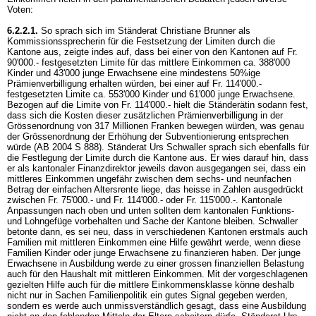
Voten:
6.2.2.1.
So sprach sich im Ständerat Christiane Brunner als
Kommissionssprecherin für die Festsetzung der Limiten durch die
Kantone aus, zeigte indes auf, dass bei einer von den Kantonen auf Fr.
90'000.- festgesetzten Limite für das mittlere Einkommen ca. 388'000
Kinder und 43'000 junge Erwachsene eine mindestens 50%ige
Prämienverbilligung erhalten würden, bei einer auf Fr. 114'000.-
festgesetzten Limite ca. 553'000 Kinder und 61'000 junge Erwachsene.
Bezogen auf die Limite von Fr. 114'000.- hielt die Ständerätin sodann fest,
dass sich die Kosten dieser zusätzlichen Prämienverbilligung in der
Grössenordnung von 317 Millionen Franken bewegen würden, was genau
der Grössenordnung der Erhöhung der Subventionierung entsprechen
würde (AB 2004 S 888). Ständerat Urs Schwaller sprach sich ebenfalls für
die Festlegung der Limite durch die Kantone aus. Er wies darauf hin, dass
er als kantonaler Finanzdirektor jeweils davon ausgegangen sei, dass ein
mittleres Einkommen ungefähr zwischen dem sechs- und neunfachen
Betrag der einfachen Altersrente liege, das heisse in Zahlen ausgedrückt
zwischen Fr. 75'000.- und Fr. 114'000.- oder Fr. 115'000.-. Kantonale
Anpassungen nach oben und unten sollten dem kantonalen Funktions-
und Lohngefüge vorbehalten und Sache der Kantone bleiben. Schwaller
betonte dann, es sei neu, dass in verschiedenen Kantonen erstmals auch
Familien mit mittleren Einkommen eine Hilfe gewährt werde, wenn diese
Familien Kinder oder junge Erwachsene zu finanzieren haben. Der junge
Erwachsene in Ausbildung werde zu einer grossen finanziellen Belastung
auch für den Haushalt mit mittleren Einkommen. Mit der vorgeschlagenen
gezielten Hilfe auch für die mittlere Einkommensklasse könne deshalb
nicht nur in Sachen Familienpolitik ein gutes Signal gegeben werden,
sondern es werde auch unmissverständlich gesagt, dass eine Ausbildung