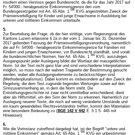
insofern einen Verstoss gegen Bundesrecht, da die für das Jahr 2017 auf
Fr. 54'000.- herabgesetzte Einkommensgrenze den vom
bis
Bundesgesetzgeber mit Art. 65 Abs. 1
KVG angestrebten Zweck der
Prämienverbilligung für Kinder und junge Erwachsene in Ausbildung bei
unteren und mittleren Einkommen unterlaufe.
5.
Zur Beurteilung der Frage, ob der hier strittige, vom Regierungsrat des
Kantons Luzern erlassene § 2a in der vom 1. Januar bis 31. Dezember
2017 geltenden Fassung der Prämienverbilligungsverordnung, namentlich
die auf Fr. 54'000.- herabgesetzte Einkommensgrenze für Familien mit
Kindern und jungen Erwachsenen, vor Bundesrecht standhält, sind vorab
bis
die bundesrechtlichen Normen, hier Art. 65 Abs. 1
KVG, auszulegen.
Ausgangspunkt jeder Auslegung bildet der Wortlaut der massgeblichen
Norm. Ist der Text nicht ganz klar und sind verschiedene Interpretationen
möglich, so muss nach der wahren Tragweite der Bestimmung gesucht
werden, wobei alle Auslegungselemente zu berücksichtigen sind
(Methodenpluralismus). Dabei kommt es insbesondere auf den Zweck der
Regelung, die dem Text zugrunde liegenden Wertungen sowie auf den
Sinnzusammenhang an, in dem die Norm steht. Die
Entstehungsgeschichte ist zwar nicht unmittelbar entscheidend, dient
aber als Hilfsmittel, um den Sinn der Norm zu erkennen. Namentlich zur
Auslegung neuerer Texte, die noch auf wenig veränderte Umstände und
ein kaum gewandeltes Rechtsverständnis treffen, kommt den Materialien
eine besondere Bedeutung zu (
BGE 142 V 442
E. 5.1 S. 445 mit
Hinweisen).
6.
Wie die Vorinstanz zutreffend dargelegt hat, ist der Begriff "untere und
bis
mittlere Einkommen" gemäss Art. 65 Abs. 1
KVG ein unbestimmter