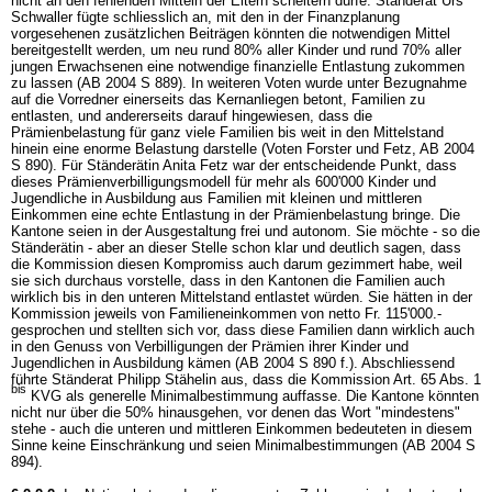
nicht an den fehlenden Mitteln der Eltern scheitern dürfe. Ständerat Urs
Schwaller fügte schliesslich an, mit den in der Finanzplanung
vorgesehenen zusätzlichen Beiträgen könnten die notwendigen Mittel
bereitgestellt werden, um neu rund 80% aller Kinder und rund 70% aller
jungen Erwachsenen eine notwendige finanzielle Entlastung zukommen
zu lassen (AB 2004 S 889). In weiteren Voten wurde unter Bezugnahme
auf die Vorredner einerseits das Kernanliegen betont, Familien zu
entlasten, und andererseits darauf hingewiesen, dass die
Prämienbelastung für ganz viele Familien bis weit in den Mittelstand
hinein eine enorme Belastung darstelle (Voten Forster und Fetz, AB 2004
S 890). Für Ständerätin Anita Fetz war der entscheidende Punkt, dass
dieses Prämienverbilligungsmodell für mehr als 600'000 Kinder und
Jugendliche in Ausbildung aus Familien mit kleinen und mittleren
Einkommen eine echte Entlastung in der Prämienbelastung bringe. Die
Kantone seien in der Ausgestaltung frei und autonom. Sie möchte - so die
Ständerätin - aber an dieser Stelle schon klar und deutlich sagen, dass
die Kommission diesen Kompromiss auch darum gezimmert habe, weil
sie sich durchaus vorstelle, dass in den Kantonen die Familien auch
wirklich bis in den unteren Mittelstand entlastet würden. Sie hätten in der
Kommission jeweils von Familieneinkommen von netto Fr. 115'000.-
gesprochen und stellten sich vor, dass diese Familien dann wirklich auch
in den Genuss von Verbilligungen der Prämien ihrer Kinder und
Jugendlichen in Ausbildung kämen (AB 2004 S 890 f.). Abschliessend
führte Ständerat Philipp Stähelin aus, dass die Kommission Art. 65 Abs. 1
bis
KVG als generelle Minimalbestimmung auffasse. Die Kantone könnten
nicht nur über die 50% hinausgehen, vor denen das Wort "mindestens"
stehe - auch die unteren und mittleren Einkommen bedeuteten in diesem
Sinne keine Einschränkung und seien Minimalbestimmungen (AB 2004 S
894).