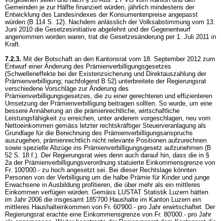
Gemeinden je zur Hälfte finanziert würden, jährlich mindestens der
Entwicklung des Landesindexes der Konsumentenpreise angepasst
würden (B 114 S. 12). Nachdem anlässlich der Volksabstimmung vom 13.
Juni 2010 die Gesetzesinitiative abgelehnt und der Gegenentwurf
angenommen worden waren, trat die Gesetzesänderung per 1. Juli 2011 in
Kraft.
7.2.3.
Mit der Botschaft an den Kantonsrat vom 18. September 2012 zum
Entwurf einer Änderung des Prämienverbilligungsgesetzes
(Schwelleneffekte bei der Existenzsicherung und Direktauszahlung der
Prämienverbilligung; nachfolgend B 52) unterbreitete der Regierungsrat
verschiedene Vorschläge zur Änderung des
Prämienverbilligungsgesetzes, die zu einer gerechteren und effizienteren
Umsetzung der Prämienverbilligung beitragen sollten. So wurde, um eine
bessere Annäherung an die prämienrechtliche, wirtschaftliche
Leistungsfähigkeit zu erreichen, unter anderem vorgeschlagen, neu vom
Nettoeinkommen gemäss letzter rechtskräftiger Steuerveranlagung als
Grundlage für die Berechnung des Prämienverbilligungsanspruchs
auszugehen, prämienrechtlich nicht relevante Positionen aufzurechnen
sowie spezielle Abzüge ins Prämienverbilligungsgesetz aufzunehmen (B
52 S. 18 f.). Der Regierungsrat wies denn auch darauf hin, dass die in §
2a der Prämienverbilligungsverordnung statuierte Einkommensgrenze von
Fr. 100'000.- zu hoch angesetzt sei. Bei dieser Rechtslage könnten
Personen von der Verbilligung um die halbe Prämie für Kinder und junge
Erwachsene in Ausbildung profitieren, die über mehr als ein mittleres
Einkommen verfügen würden. Gemäss LUSTAT Statistik Luzern hätten
im Jahr 2006 die insgesamt 185'700 Haushalte im Kanton Luzern ein
mittleres Haushalteinkommen von Fr. 60'900.- pro Jahr erwirtschaftet. Der
Regierungsrat erachte eine Einkommensgrenze von Fr. 80'000.- pro Jahr