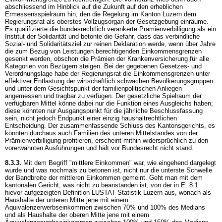
abschliessend im Hinblick auf die Zukunft auf den erheblichen
Ermessensspielraum hin, den die Regelung im Kanton Luzern dem
Regierungsrat als oberstes Vollzugsorgan der Gesetzgebung einräume.
Es qualifizierte die bundesrechtlich verankerte Prämienverbilligung als ein
Institut der Solidarität und betonte die Gefahr, dass das verbindliche
Sozial- und Solidaritätsziel zur reinen Deklaration werde, wenn über Jahre
die zum Bezug von Leistungen berechtigenden Einkommensgrenzen
gesenkt werden, obschon die Prämien der Krankenversicherung für alle
Kategorien von Bezügern steigen. Bei der gegebenen Gesetzes- und
Verordnungslage habe der Regierungsrat die Einkommensgrenzen unter
effektiver Entlastung der wirtschaftlich schwachen Bevölkerungsgruppen
und unter dem Gesichtspunkt der familienpolitischen Anliegen
angemessen und tragbar zu verfügen. Der gesetzliche Spielraum der
verfügbaren Mittel könne dabei nur die Funktion eines Ausgleichs haben;
diese könnten nur Ausgangspunkt für die jährliche Beschlussfassung
sein, nicht jedoch Endpunkt einer einzig haushaltrechtlichen
Entscheidung. Der zusammenfassende Schluss des Kantonsgerichts, es
könnten durchaus auch Familien des unteren Mittelstandes von der
Prämienverbilligung profitieren, erscheint mithin widersprüchlich zu den
vorerwähnten Ausführungen und hält vor Bundesrecht nicht stand.
8.3.3.
Mit dem Begriff "mittlere Einkommen" war, wie eingehend dargelegt
wurde und was nochmals zu betonen ist, nicht nur die unterste Schwelle
der Bandbreite der mittleren Einkommen gemeint. Geht man mit dem
kantonalen Gericht, was nicht zu beanstanden ist, von der in E. 8.1
hievor aufgezeigten Definition LUSTAT Statistik Luzern aus, wonach als
Haushalte der unteren Mitte jene mit einem
Äquivalenzerwerbseinkommen zwischen 70% und 100% des Medians
und als Haushalte der oberen Mitte jene mit einem