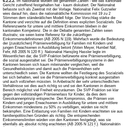
6.2.2.2.
Im Nationalrat wurden die genannten Zahlen - wie das kantonale
Gericht zutreffend festgehalten hat - kaum diskutiert. Der Nationalrat
befasste sich als Zweitrat mit der Vorlage. Nationalrat Felix Gutzwiler
wies darauf hin, dass die nationalrätliche Kommission mit 19 zu 2
Stimmen dem ständerätlichen Modell folge. Der Vorschlag stärke die
Kantone und verzichte auf die Definition eines expliziten Sozialziels. Die
Referenzwerte für untere und mittlere Einkommen blieben in der
kantonalen Kompetenz. Die in der Debatte genannten Zahlen seien
illustrativ, sie seien keine Referenz für die zukünftigen
Einkommensdefinitionen (AB 2005 N 119). Mehrfach wurde die Bedeutung
der (zusätzlichen) Prämienverbilligung für Familien mit Kindern und
jungen Erwachsenen in Ausbildung betont (Voten Meyer, Humbel Näf,
Fehr, AB 2005 N 120 ff.). Nationalrat Hansjörg Hassler legte im
Wesentlichen dar, die SVP-Fraktion befürworte eine Prämienverbilligung,
die sozial ausgestaltet sei. Die Prämienverbilligungssysteme in den
Kantonen liessen sich kaum miteinander vergleichen, weil die
Gesundheitskosten und damit auch die Prämienhöhen sehr
unterschiedlich seien. Die Kantone wollten die Festlegung des Sozialziels
bei sich behalten, weil sie die Prämienverbilligung konkret ausgestalten
und auch vollziehen müssten. In Anbetracht der sehr unterschiedlichen
Verhältnisse sei dies auch richtig so und sei den Kantonen in diesem
Bereich möglichst viel Freiheit einzuräumen. Die SVP-Fraktion sei klar
gegen den vollständigen Prämienerlass für Kinder, da dies dem
Giesskannenprinzip entspreche. Den Kompromiss, die Prämien von
Kindern und jungen Erwachsenen in Ausbildung für untere und mittlere
Einkommen mindestens zu 50% zu verbilligen, würden sie nicht
bekämpfen. Eine Entlastung von Familien mit Kindern erachteten sie aus
familienpolitischen Gründen als richtig. Die entsprechenden
Einkommenslimiten würden von den Kantonen festgelegt, was sie
ebenfalls als absolut richtig erachteten (AB 2005 N 121 f.). Nationalrätin