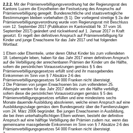
2.2.2.
Mit der Prämienverbilligungsverordnung hat der Regierungsrat des
Kantons Luzern die Einzelheiten der Festsetzung des Anspruchs auf
Prämienverbilligung geregelt. Bundesrechtliche und staatsvertragliche
Bestimmungen bleiben vorbehalten (§ 1). Der vorliegend streitige § 2a der
Prämienverbilligungsverordnung wurde vom Regierungsrat mit Beschluss
vom 12. September 2017 (Publikation im Kantonsblatt Nr. 37 vom 16.
September 2017) geändert und rückwirkend auf 1. Januar 2017 in Kraft
gesetzt. Er regelt den definitiven Anspruch auf Prämienverbilligung für
Kinder und junge Erwachsene für das Jahr 2017 und hat folgenden
Wortlaut:
1 Eltern oder Elternteile, unter deren Obhut Kinder bis zum vollendeten
18. Lebensjahr leben, haben für das Jahr 2017 einen definitiven Anspruch
auf die Verbilligung der anrechenbaren Prämien der Kinder um die Hälfte,
sofern die persönlichen Voraussetzungen gemäss § 5 des
Prämienverbilligungsgesetzes erfüllt sind und ihr massgebendes
Einkommen im Sinn von § 7 Absätze 2-6 des
Prämienverbilligungsgesetzes 54 000 Franken nicht übersteigt.
2 Die Prämien von jungen Erwachsenen bis zum vollendeten 25.
Altersjahr werden für das Jahr 2017 definitiv um die Hälfte verbilligt,
sofern diese die persönlichen Voraussetzungen gemäss § 5 des
Prämienverbilligungsgesetzes erfüllen und eine mindestens sechs
Monate dauernde Ausbildung absolvieren, welche einen Anspruch auf eine
Ausbildungszulage gemäss dem Bundesgesetz über die Familienzulagen
vom 24. März 2006 begründet. Bei jungen Erwachsenen in Ausbildung,
die bei ihren unterhaltspflichtigen Eltern wohnen, besteht der definitive
Anspruch auf eine hälftige Verbilligung der Prämien zudem nur, wenn das
gemeinsame massgebende Einkommen im Sinn von § 7 Absätze 2-6 des
Prämienverbilligungsgesetzes 54 000 Franken nicht übersteigt.