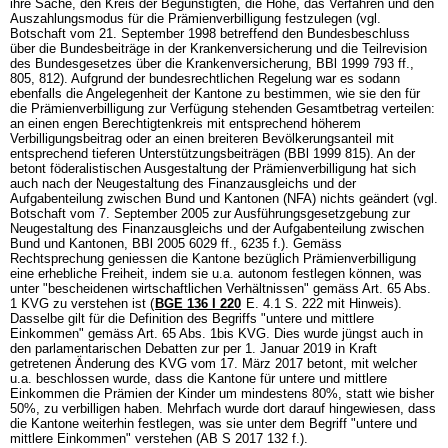
ihre Sache, den Kreis der Begünstigten, die Höhe, das Verfahren und den
Auszahlungsmodus für die Prämienverbilligung festzulegen (vgl.
Botschaft vom 21. September 1998 betreffend den Bundesbeschluss
über die Bundesbeiträge in der Krankenversicherung und die Teilrevision
des Bundesgesetzes über die Krankenversicherung, BBl 1999 793 ff.,
805, 812). Aufgrund der bundesrechtlichen Regelung war es sodann
ebenfalls die Angelegenheit der Kantone zu bestimmen, wie sie den für
die Prämienverbilligung zur Verfügung stehenden Gesamtbetrag verteilen:
an einen engen Berechtigtenkreis mit entsprechend höherem
Verbilligungsbeitrag oder an einen breiteren Bevölkerungsanteil mit
entsprechend tieferen Unterstützungsbeiträgen (BBl 1999 815). An der
betont föderalistischen Ausgestaltung der Prämienverbilligung hat sich
auch nach der Neugestaltung des Finanzausgleichs und der
Aufgabenteilung zwischen Bund und Kantonen (NFA) nichts geändert (vgl.
Botschaft vom 7. September 2005 zur Ausführungsgesetzgebung zur
Neugestaltung des Finanzausgleichs und der Aufgabenteilung zwischen
Bund und Kantonen, BBl 2005 6029 ff., 6235 f.). Gemäss
Rechtsprechung geniessen die Kantone bezüglich Prämienverbilligung
eine erhebliche Freiheit, indem sie u.a. autonom festlegen können, was
unter "bescheidenen wirtschaftlichen Verhältnissen" gemäss
Art. 65 Abs.
1 KVG
zu verstehen ist (
BGE 136 I 220
E. 4.1 S. 222 mit Hinweis).
Dasselbe gilt für die Definition des Begriffs "untere und mittlere
Einkommen" gemäss
Art. 65 Abs. 1bis KVG
. Dies wurde jüngst auch in
den parlamentarischen Debatten zur per 1. Januar 2019 in Kraft
getretenen Änderung des KVG vom 17. März 2017 betont, mit welcher
u.a. beschlossen wurde, dass die Kantone für untere und mittlere
Einkommen die Prämien der Kinder um mindestens 80%, statt wie bisher
50%, zu verbilligen haben. Mehrfach wurde dort darauf hingewiesen, dass
die Kantone weiterhin festlegen, was sie unter dem Begriff "untere und
mittlere Einkommen" verstehen (AB S 2017 132 f.).