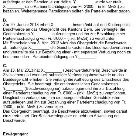
auferlegte er den Parteien je zur Hälfte. Y.________ wurde verurteilt,
X.________ eine Parteientschädigung von Fr. 2'000.-- (inkl. MwSt) zu
bezahlen. Weitergehende Parteikosten sollten die Parteien selber tragen.
B.
Am 20. Januar 2013 erhob X.________ beschränkt auf den Kostenpunkt
Beschwerde an das Obergericht des Kantons Bern. Sie verlangte, die
Gerichtskosten Y.________ aufzuerlegen und ihn zur Bezahlung einer
Parteientschädigung von Fr. 8'000.-- (inkl. MwSt) zu verpflichten.
Mit Entscheid vom 8. April 2013 wies das Obergericht die Beschwerde
ab, auferlegte X.________ die Gerichtskosten des Beschwerdeverfahrens
und verurteilte sie zur Bezahlung einer - mit separater Verfügung noch zu
bestimmenden - Parteientschädigung an Y.________.
C.
Am 13. Mai 2013 hat X.________ (Beschwerdeführerin) Beschwerde in
Zivilsachen und eventuell subsidiäre Verfassungsbeschwerde an das
Bundesgericht erhoben. Sie verlangt die Aufhebung des Entscheids des
Obergerichts. Sie beantragt, die erstinstanzlichen Gerichtskosten
Y.________ (Beschwerdegegner) aufzuerlegen und ihn zur Bezahlung
einer Parteientschädigung von Fr. 8'000.-- (inkl. MwSt) zu verpflichten.
Desgleichen verlangt sie, ihm die obergerichtlichen Gerichtskosten
aufzuerlegen und ihn zur Bezahlung einer Parteientschädigung von Fr.
1'400.-- (inkl. MwSt) zu verurteilen.
Das Obergericht beantragt, die Beschwerde abzuweisen, soweit darauf
einzutreten sei. Der Beschwerdegegner ersucht um Abweisung der
Beschwerde.
Erwägungen: