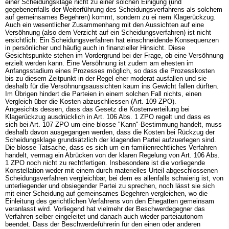
einer Scheidungsklage nicht zu einer solchen Einigung (und
gegebenenfalls der Weiterführung des Scheidungsverfahrens als solchem
auf gemeinsames Begehren) kommt, sondern zu ei nem Klagerückzug.
Auch ein wesentlicher Zusammenhang mit den Aussichten auf eine
Versöhnung (also dem Verzicht auf ein Scheidungsverfahren) ist nicht
ersichtlich: Ein Scheidungsverfahren hat einschneidende Konsequenzen
in persönlicher und häufig auch in finanzieller Hinsicht. Diese
Gesichtspunkte stehen im Vordergrund bei der Frage, ob eine Versöhnung
erzielt werden kann. Eine Versöhnung ist zudem am ehesten im
Anfangsstadium eines Prozesses möglich, so dass die Prozesskosten
bis zu diesem Zeitpunkt in der Regel eher moderat ausfallen und sie
deshalb für die Versöhnungsaussichten kaum ins Gewicht fallen dürften.
Im Übrigen hindert die Parteien in einem solchen Fall nichts, einen
Vergleich über die Kosten abzuschliessen (
Art. 109 ZPO
).
Angesichts dessen, dass das Gesetz die Kostenverteilung bei
Klagerückzug ausdrücklich in
Art. 106 Abs. 1 ZPO
regelt und dass es
sich bei
Art. 107 ZPO
um eine blosse "Kann"-Bestimmung handelt, muss
deshalb davon ausgegangen werden, dass die Kosten bei Rückzug der
Scheidungsklage grundsätzlich der klagenden Partei aufzuerlegen sind.
Die blosse Tatsache, dass es sich um ein familienrechtliches Verfahren
handelt, vermag ein Abrücken von der klaren Regelung von
Art. 106 Abs.
1 ZPO
noch nicht zu rechtfertigen. Insbesondere ist die vorliegende
Konstellation weder mit einem durch materielles Urteil abgeschlossenen
Scheidungsverfahren vergleichbar, bei dem es allenfalls schwierig ist, von
unterliegender und obsiegender Partei zu sprechen, noch lässt sie sich
mit einer Scheidung auf gemeinsames Begehren vergleichen, wo die
Einleitung des gerichtlichen Verfahrens von den Ehegatten gemeinsam
veranlasst wird. Vorliegend hat vielmehr der Beschwerdegegner das
Verfahren selber eingeleitet und danach auch wieder parteiautonom
beendet. Dass der Beschwerdeführerin für den einen oder anderen