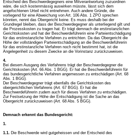
Entscheid des Beschwerdegegners eine Mitverantwortung zuzuordnen
wäre, die sich kostenmässig auswirken müsste, lässt sich dem
angefochtenen Urteil nicht entnehmen. Auch andere Gründe, die
vorliegend für eine Abweichung von
Art. 106 Abs. 1 ZPO
sprechen
könnten, nennt das Obergericht keine. Es muss deshalb bei der
Grundregel bleiben, dass der Beschwerdegegner als unterliegend gilt und
die Prozesskosten zu tragen hat. Er trägt demnach die erstinstanzlichen
Gerichtskosten und hat der Beschwerdeführerin eine Parteientschädigung
für das erstinstanzliche Verfahren zu entrichten. Da das Obergericht die
Höhe der vollständigen Parteientschädigung an die Beschwerdeführerin
für das erstinstanzliche Verfahren noch nicht bestimmt hat, ist die
Angelegenheit zu diesem Zwecke an die Vorinstanz zurückzuweisen.
4.
Bei diesem Ausgang des Verfahrens trägt der Beschwerdegegner die
Gerichtskosten (
Art. 66 Abs. 1 BGG
). Er hat die Beschwerdeführerin für
das bundesgerichtliche Verfahren angemessen zu entschädigen (
Art. 68
Abs. 1 BGG
).
Der Beschwerdegegner trägt ebenfalls die Gerichtskosten des
obergerichtlichen Verfahrens (
Art. 67 BGG
). Er hat die
Beschwerdeführerin zudem auch für dieses Verfahren zu entschädigen.
Zur Festsetzung der Höhe der Entschädigung ist die Sache an das
Obergericht zurückzuweisen (
Art. 68 Abs. 5 BGG
).
Demnach erkennt das Bundesgericht:
1.
1.1.
Die Beschwerde wird gutgeheissen und der Entscheid des