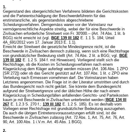
1.
Gegenstand des obergerichtlichen Verfahrens bildeten die Gerichtskosten
und die Parteientschädigung der Beschwerdeführerin für das
erstinstanzliche, als gegenstandslos abgeschriebene
Scheidungsverfahren. Demgemäss waren vor der Vorinstanz nur
vermögensrechtliche Aspekte streitig, wobei der für eine Beschwerde in
Zivilsachen erforderliche Streitwert von Fr. 30'000.-- (
Art. 74 Abs. 1 lit. b
BGG
) nicht erreicht ist (vgl.
BGE 139 III 182
E. 1.1 S. 184; Urteil
4A_691/2012 vom 17. Januar 2013 E. 1.1).
Erreicht der Streitwert die gesetzliche Mindestgrenze nicht, ist die
Beschwerde in Zivilsachen dennoch zulässig, wenn sich eine Rechtsfrage
von grundsätzlicher Bedeutung stellt (
Art. 74 Abs. 2 lit. a BGG
; vgl.
BGE
139 III 182
E. 1.2 S. 184 f. mit Hinweisen). Vorliegend stellt sich die
Rechtsfrage, ob die Kosten im Scheidungsverfahren nach einem
Klagerückzug dem Kläger auferlegt werden müssen (
Art. 106 Abs. 1 ZPO
[SR 272]) oder ob das Gericht gestützt auf
Art. 107 Abs. 1 lit. c ZPO
eine
Verteilung nach Ermessen vornehmen darf. Die Vorinstanzen haben
Letzteres angenommen. Die Frage ist in der Literatur umstritten und durch
das Bundesgericht noch nicht geklärt. Sie könnte dem Bundesgericht
aufgrund der Streitwertgrenze und der üblichen Höhe der nach einem
Klagerückzug in Scheidungsfällen anfallenden Gerichts- und Parteikosten
kaum je mit Beschwerde in Zivilsachen unterbreitet werden (
BGE 134 III
267
E. 1.2.3 S. 270 f.;
139 III 182
E. 1.2 S. 185). Es ist deshalb vom
Vorliegen einer Rechtsfrage mit grundsätzlicher Bedeutung auszugehen.
Da auch die übrigen Eintretensvoraussetzungen erfüllt sind, ist die
Beschwerde in Zivilsachen zulässig (Art. 72 Abs. 1, Art. 75, Art. 76, Art.
90, Art. 100 Abs. 1 i.V.m.
Art. 45 Abs. 1 BGG
).
2.