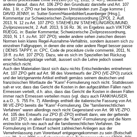
andere darauf, dass
Art. 106 ZPO
den Grundsatz darstelle und
Art. 107
Abs. 1 lit. c ZPO
nur bei besonderen Umständen zum Zuge komme (
DAVID JENNY, in: Sutter-Somm/Hasenböhler/Leuenberger [Hrsg.],
Kommentar zur Schweizerischen Zivilprozessordnung [ZPO], 2. Aufl.
2013, N. 12 zu
Art. 107 ZPO
; STAEHELIN/ STAEHELIN/GROLIMUND,
Zivilprozessrecht, 2. Aufl. 2013, § 16 Rz. 36; im Ergebnis auch VIKTOR
RÜEGG, in: Basler Kommentar, Schweizerische Zivilprozessordnung,
2010, N. 1 f. zu
Art. 107 ZPO
); wieder andere sehen zwischen diesen
Normen kein klares Regel-Ausnahme-Verhältnis, sondern äussern sich zu
einzelnen Fallgruppen, in denen die eine oder andere Regel besser passe
( DENIS TAPPY, in: CPC, Code de procédure civile commenté, 2011, N.
18 ff. zu
Art. 107 ZPO
). Dazu, wie es sich im Speziellen bei Rückzug
einer Scheidungsklage verhält, äussert sich die Lehre jedoch soweit
ersichtlich nicht.
Auch den Materialien lässt sich dazu nichts Entscheidendes entnehmen:
Art. 107 ZPO
geht auf Art. 98 des Vorentwurfs der ZPO (VE-ZPO) zurück
und der letztgenannte Artikel enthielt gemäss seinem deutschen und
französischen Wortlaute die "Kann"-Formulierung noch nicht. Stattdessen
sah er vor, dass das Gericht die Kosten in den aufgezählten Fällen nach
Ermessen verteilt, d.h. also, dass das Gericht die Kosten in diesen Fällen
immer nach Ermessen verteilen muss (vgl. dazu auch FANKHAUSER,
a.a.O., S. 755 Fn. 7). Allerdings enthielt die italienische Fassung von Art.
98 VE-ZPO bereits die "Kann"-Formulierung. Die "familienrechtlichen
Verfahren" waren allerdings noch nicht Gegenstand von Art. 98 VE-ZPO.
Art. 105 des Entwurfs zur ZPO (E-ZPO) enthielt dann, wie der geltende
Art. 107 ZPO
, in allen Fassungen die "Kann"-Formulierung und die Norm
erstreckte sich neu auch auf die familienrechtlichen Verfahren. Die
Formulierung im Entwurf scheint zahlreichen Anliegen aus der
Vernehmlassung zum Vorentwurf entgegengekommen zu sein (Botschaft