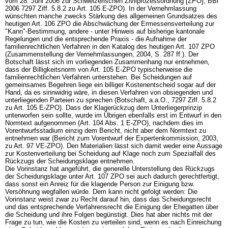
vom 28. Juni 2006 zur Schweizerischen Zivilprozessordnung [ZPO], BBl
2006 7297 Ziff. 5.8.2 zu Art. 105 E-ZPO). In der Vernehmlassung
wünschten manche zwecks Stärkung des allgemeinen Grundsatzes des
heutigen
Art. 106 ZPO
die Abschwächung der Ermessensverteilung zur
"Kann"-Bestimmung, andere - unter Hinweis auf bisherige kantonale
Regelungen und die entsprechende Praxis - die Aufnahme der
familienrechtlichen Verfahren in den Katalog des heutigen
Art. 107 ZPO
(Zusammenstellung der Vernehmlassungen, 2004, S. 287 ff.). Der
Botschaft lässt sich im vorliegenden Zusammenhang nur entnehmen,
dass der Billigkeitsnorm von Art. 105 E-ZPO typischerweise die
familienrechtlichen Verfahren unterstehen. Bei Scheidungen auf
gemeinsames Begehren liege ein billiger Kostenentscheid sogar auf der
Hand, da es sinnwidrig wäre, in diesen Verfahren von obsiegenden und
unterliegenden Parteien zu sprechen (Botschaft, a.a.O., 7297 Ziff. 5.8.2
zu Art. 105 E-ZPO). Dass der Klagerückzug dem Unterliegerprinzip
unterworfen sein sollte, wurde im Übrigen ebenfalls erst im Entwurf in den
Normtext aufgenommen (Art. 104 Abs. 1 E-ZPO), nachdem dies im
Vorentwurfsstadium einzig dem Bericht, nicht aber dem Normtext zu
entnehmen war (Bericht zum Vorentwurf der Expertenkommission, 2003,
zu Art. 97 VE-ZPO). Den Materialien lässt sich damit weder eine Aussage
zur Kostenverteilung bei Scheidung auf Klage noch zum Spezialfall des
Rückzugs der Scheidungsklage entnehmen.
Die Vorinstanz hat angeführt, die generelle Unterstellung des Rückzugs
der Scheidungsklage unter
Art. 107 ZPO
sei auch dadurch gerechtfertigt,
dass sonst ein Anreiz für die klagende Person zur Einigung bzw.
Versöhnung wegfallen würde. Dem kann nicht gefolgt werden: Die
Vorinstanz weist zwar zu Recht darauf hin, dass das Scheidungsrecht
und das entsprechende Verfahrensrecht die Einigung der Ehegatten über
die Scheidung und ihre Folgen begünstigt. Dies hat aber nichts mit der
Frage zu tun, wie die Kosten zu verteilen sind, wenn es nach Einreichung