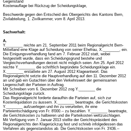
Gegenstand
Kostenauflage bei Rückzug der Scheidungsklage,
Beschwerde gegen den Entscheid des Obergerichts des Kantons Bern,
Zivilabteilung, 1. Zivilkammer, vom 8. April 2013.
Sachverhalt:
A.
Y.________ reichte am 21. September 2011 beim Regionalgericht Bern-
Mittelland eine Klage auf Scheidung von seiner Ehefrau, X.________, ein.
Die Einigungsverhandlung fand am 7. Februar 2012 statt, wobei
festgestellt wurde, dass ein Scheidungsgrund bestehe und
Vergleichsverhandlungen derzeit nicht möglich seien. Am 25. April 2012
reichte Y.________ die schriftlich begründete Scheidungsklage ein.
X.________ erstattete am 27. August 2012 Klageantwort. Das
Regionalgericht setzte die Hauptverhandlung auf den 11. Dezember 2012
an und gab ein Gutachten über den Verkehrswert der gemeinsamen
Liegenschaft der Parteien in Auftrag.
Mit Schreiben vom 6. Dezember 2012 zog Y.________ die
Scheidungsklage zurück.
Das Regionalgericht forderte daraufhin die Parteien auf, sich zur
Kostenliquidation zu äussern. X.________ beantragte, die Gerichtskosten
Y.________ aufzuerlegen und ihn zu verurteilen, ihr eine
Parteientschädigung von Fr. 8'000.-- zu bezahlen. Y.________ beantragte,
die Gerichtskosten zu halbieren und die Parteikosten wettzuschlagen.
Mit Verfügung vom 7. Januar 2013 stellte der Gerichtspräsident des
Regionalgerichts den Klagerückzug fest und schrieb infolgedessen das
Verfahren als gegenstandslos ab. Die Gerichtskosten von Fr. 3'436.--