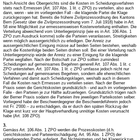
Nach Ansicht des Obergerichts sind die Kosten im Scheidungsverfahren
stets nach Ermessen (
Art. 107 Abs. 1 lit. c ZPO
) zu verteilen, also auch
dann, wenn - wie im vorliegenden Fall - die klagende Partei die Klage
zurückgezogen hat. Bereits die frühere Zivilprozessordnung des Kantons
Bern (Gesetz über die Zivilprozessordnung vom 7. Juli 1918) habe in Art.
58 eine Möglichkeit zur ermessensweisen Kostenverteilung enthalten. Die
Verteilung abweichend vom Unterliegerprinzip (wie es in
Art. 106 Abs. 1
ZPO
zum Ausdruck komme) solle die Parteien veranlassen, Streitigkeiten
wenn möglich aussergerichtlich zu erledigen. Der Anreiz zur
aussergerichtlichen Einigung müsse auf beiden Seiten bestehen, weshalb
auch die Kostenfolge beiden Seiten drohen soll. Bei einer Verteilung nach
Unterliegerprinzip würde der Anreiz zu einer Einigung für die klagende
Partei wegfallen. Nach der Botschaft zur ZPO sollten zumindest
Scheidungen auf gemeinsames Begehren generell
Art. 107 Abs. 1 lit. c
ZPO
unterstehen.
Art. 107 Abs. 1 lit. c ZPO
umfasse jedoch nicht nur
Scheidungen auf gemeinsames Begehren, sondern alle eherechtlichen
Verfahren und damit auch Scheidungsklagen, weshalb auch in diesem
Fall die Kosten nach Ermessen zu verteilen seien. Nach der Berner
Praxis seien die Gerichtskosten grundsätzlich - und auch im vorliegenden
Falle - den Parteien je zur Hälfte aufzuerlegen. Grundsätzlich trügen nach
der Berner Praxis sodann die Parteien ihre jeweiligen Parteikosten selber.
Vorliegend habe der Beschwerdegegner die Beschwerdeführerin jedoch
mit Fr. 2'000.-- zu entschädigen, da er durch den späten Rückzug der
Klage erst kurz vor der Hauptverhandlung unnötige Kosten verursacht
habe (
Art. 108 ZPO
).
3.
Gemäss
Art. 106 Abs. 1 ZPO
werden die Prozesskosten (d.h.
Gerichtskosten und Parteientschädigung;
Art. 95 Abs. 1 ZPO
) der
unterliegenden Partei auferlegt. Bei Nichteintreten und bei Klagerückzug