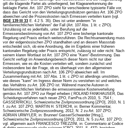
gilt die klagende Partei als unterliegend, bei Klageanerkennung die
beklagte Partei.
Art. 107 ZPO
sieht für verschiedene typisierte Fälle vor,
dass das Gericht von den Verteilungsgrundsätzen gemäss
Art. 106 ZPO
abweichen und die Prozesskosten nach Ermessen verteilen kann (vgl.
BGE 139 III 33
E. 4.2 S. 35). Dies ist unter anderem "in
familienrechtlichen Verfahren" der Fall (
Art. 107 Abs. 1 lit. c ZPO
).
Unzulässig ist es jedenfalls, unter Berufung auf die
Ermessensbestimmung von
Art. 107 ZPO
eine bisherige kantonale
Regelung und Praxis einfach weiterzuführen. Die Rechtsanwendung muss
vor der eidgenössischen ZPO standhalten und an diesem Massstab
entscheidet sich, ob eine Anordnung, die im Ergebnis einer früheren
kantonalen Regelung oder Praxis entspricht, zulässig ist oder nicht. Nach
seinem klaren Wortlaut ist
Art. 107 ZPO
eine "Kann"-Bestimmung. Das
Gericht verfügt im Anwendungsbereich dieser Norm nicht nur über
Ermessen, wie es die Kosten verteilen will, sondern zunächst und
insbesondere bei der Frage, ob es überhaupt von den allgemeinen
Verteilungsgrundsätzen nach
Art. 106 ZPO
abweichen will. Im
Zusammenhang mit
Art. 107 Abs. 1 lit. c ZPO
ist allerdings umstritten,
wie dieses "kann" im Ingress dieser Norm zu verstehen ist und welches
das Verhältnis zu
Art. 106 ZPO
ist. Während manche Autoren in
familienrechtlichen Verfahren die ermessensweise Kostenverteilung
gemäss
Art. 107 ZPO
zur Regel erheben ( ROLAND FANKHAUSER, Das
Scheidungsverfahren nach neuer ZPO, FamPra.ch 2010, S. 754 f.;
GASSER/RICKLI, Schweizerische Zivilprozessordnung [ZPO], 2010, N. 1
f. zu
Art. 107 ZPO
, MARTIN H. STERCHI, in: Berner Kommentar,
Schweizerische Zivilprozessordnung, 2012, N. 2 zu
Art. 107 ZPO
;
ADRIAN URWYLER, in: Brunner/ Gasser/Schwander [Hrsg.],
Schweizerische Zivilprozessordnung [ZPO], 2011, N. 5 zu
Art. 107 ZPO
;
vgl. allgemein auch FRANCESCO TREZZINI, in: Commentario al Codice
di diritto processuale civile svizzero [CPC], 2011, S. 437), bestehen