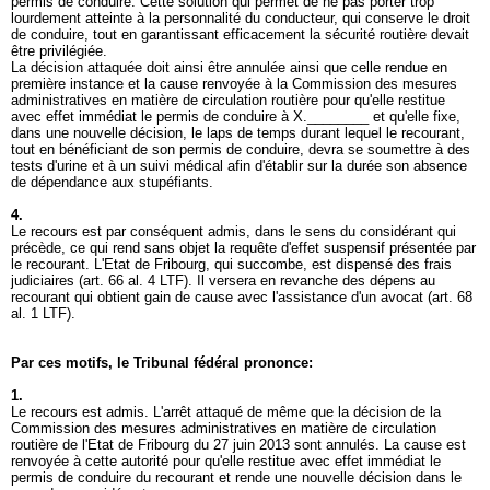
permis de conduire. Cette solution qui permet de ne pas porter trop
lourdement atteinte à la personnalité du conducteur, qui conserve le droit
de conduire, tout en garantissant efficacement la sécurité routière devait
être privilégiée.
La décision attaquée doit ainsi être annulée ainsi que celle rendue en
première instance et la cause renvoyée à la Commission des mesures
administratives en matière de circulation routière pour qu'elle restitue
avec effet immédiat le permis de conduire à X.________ et qu'elle fixe,
dans une nouvelle décision, le laps de temps durant lequel le recourant,
tout en bénéficiant de son permis de conduire, devra se soumettre à des
tests d'urine et à un suivi médical afin d'établir sur la durée son absence
de dépendance aux stupéfiants.
4.
Le recours est par conséquent admis, dans le sens du considérant qui
précède, ce qui rend sans objet la requête d'effet suspensif présentée par
le recourant. L'Etat de Fribourg, qui succombe, est dispensé des frais
judiciaires (
art. 66 al. 4 LTF
). Il versera en revanche des dépens au
recourant qui obtient gain de cause avec l'assistance d'un avocat (
art. 68
al. 1 LTF
).
Par ces motifs, le Tribunal fédéral prononce:
1.
Le recours est admis. L'arrêt attaqué de même que la décision de la
Commission des mesures administratives en matière de circulation
routière de l'Etat de Fribourg du 27 juin 2013 sont annulés. La cause est
renvoyée à cette autorité pour qu'elle restitue avec effet immédiat le
permis de conduire du recourant et rende une nouvelle décision dans le