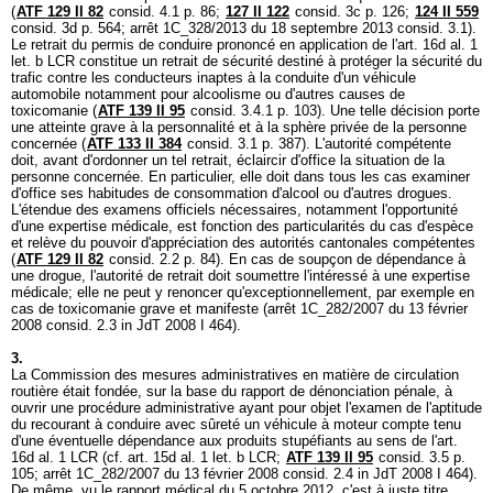
(
ATF 129 II 82
consid. 4.1 p. 86;
127 II 122
consid. 3c p. 126;
124 II 559
consid. 3d p. 564; arrêt 1C_328/2013 du 18 septembre 2013 consid. 3.1).
Le retrait du permis de conduire prononcé en application de l'
art. 16d al. 1
let. b LCR
constitue un retrait de sécurité destiné à protéger la sécurité du
trafic contre les conducteurs inaptes à la conduite d'un véhicule
automobile notamment pour alcoolisme ou d'autres causes de
toxicomanie (
ATF 139 II 95
consid. 3.4.1 p. 103). Une telle décision porte
une atteinte grave à la personnalité et à la sphère privée de la personne
concernée (
ATF 133 II 384
consid. 3.1 p. 387). L'autorité compétente
doit, avant d'ordonner un tel retrait, éclaircir d'office la situation de la
personne concernée. En particulier, elle doit dans tous les cas examiner
d'office ses habitudes de consommation d'alcool ou d'autres drogues.
L'étendue des examens officiels nécessaires, notamment l'opportunité
d'une expertise médicale, est fonction des particularités du cas d'espèce
et relève du pouvoir d'appréciation des autorités cantonales compétentes
(
ATF 129 II 82
consid. 2.2 p. 84). En cas de soupçon de dépendance à
une drogue, l'autorité de retrait doit soumettre l'intéressé à une expertise
médicale; elle ne peut y renoncer qu'exceptionnellement, par exemple en
cas de toxicomanie grave et manifeste (arrêt 1C_282/2007 du 13 février
2008 consid. 2.3 in JdT 2008 I 464).
3.
La Commission des mesures administratives en matière de circulation
routière était fondée, sur la base du rapport de dénonciation pénale, à
ouvrir une procédure administrative ayant pour objet l'examen de l'aptitude
du recourant à conduire avec sûreté un véhicule à moteur compte tenu
d'une éventuelle dépendance aux produits stupéfiants au sens de l'
art.
16d al. 1 LCR
(cf.
art. 15d al. 1 let. b LCR
;
ATF 139 II 95
consid. 3.5 p.
105; arrêt 1C_282/2007 du 13 février 2008 consid. 2.4 in JdT 2008 I 464).
De même, vu le rapport médical du 5 octobre 2012, c'est à juste titre