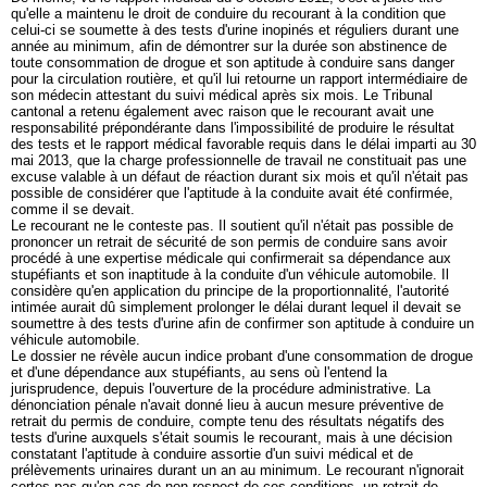
qu'elle a maintenu le droit de conduire du recourant à la condition que
celui-ci se soumette à des tests d'urine inopinés et réguliers durant une
année au minimum, afin de démontrer sur la durée son abstinence de
toute consommation de drogue et son aptitude à conduire sans danger
pour la circulation routière, et qu'il lui retourne un rapport intermédiaire de
son médecin attestant du suivi médical après six mois. Le Tribunal
cantonal a retenu également avec raison que le recourant avait une
responsabilité prépondérante dans l'impossibilité de produire le résultat
des tests et le rapport médical favorable requis dans le délai imparti au 30
mai 2013, que la charge professionnelle de travail ne constituait pas une
excuse valable à un défaut de réaction durant six mois et qu'il n'était pas
possible de considérer que l'aptitude à la conduite avait été confirmée,
comme il se devait.
Le recourant ne le conteste pas. Il soutient qu'il n'était pas possible de
prononcer un retrait de sécurité de son permis de conduire sans avoir
procédé à une expertise médicale qui confirmerait sa dépendance aux
stupéfiants et son inaptitude à la conduite d'un véhicule automobile. Il
considère qu'en application du principe de la proportionnalité, l'autorité
intimée aurait dû simplement prolonger le délai durant lequel il devait se
soumettre à des tests d'urine afin de confirmer son aptitude à conduire un
véhicule automobile.
Le dossier ne révèle aucun indice probant d'une consommation de drogue
et d'une dépendance aux stupéfiants, au sens où l'entend la
jurisprudence, depuis l'ouverture de la procédure administrative. La
dénonciation pénale n'avait donné lieu à aucun mesure préventive de
retrait du permis de conduire, compte tenu des résultats négatifs des
tests d'urine auxquels s'était soumis le recourant, mais à une décision
constatant l'aptitude à conduire assortie d'un suivi médical et de
prélèvements urinaires durant un an au minimum. Le recourant n'ignorait
certes pas qu'en cas de non-respect de ces conditions, un retrait de