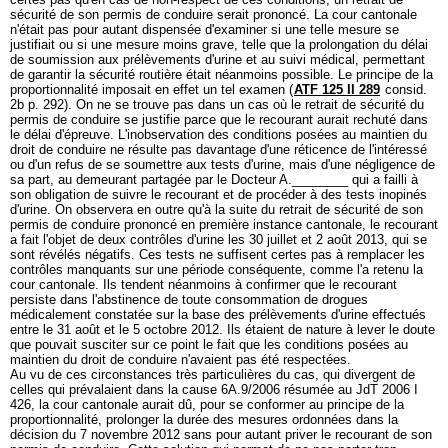
sécurité de son permis de conduire serait prononcé. La cour cantonale
n'était pas pour autant dispensée d'examiner si une telle mesure se
justifiait ou si une mesure moins grave, telle que la prolongation du délai
de soumission aux prélèvements d'urine et au suivi médical, permettant
de garantir la sécurité routière était néanmoins possible. Le principe de la
proportionnalité imposait en effet un tel examen (
ATF 125 II 289
consid.
2b p. 292). On ne se trouve pas dans un cas où le retrait de sécurité du
permis de conduire se justifie parce que le recourant aurait rechuté dans
le délai d'épreuve. L'inobservation des conditions posées au maintien du
droit de conduire ne résulte pas davantage d'une réticence de l'intéressé
ou d'un refus de se soumettre aux tests d'urine, mais d'une négligence de
sa part, au demeurant partagée par le Docteur A.________ qui a failli à
son obligation de suivre le recourant et de procéder à des tests inopinés
d'urine. On observera en outre qu'à la suite du retrait de sécurité de son
permis de conduire prononcé en première instance cantonale, le recourant
a fait l'objet de deux contrôles d'urine les 30 juillet et 2 août 2013, qui se
sont révélés négatifs. Ces tests ne suffisent certes pas à remplacer les
contrôles manquants sur une période conséquente, comme l'a retenu la
cour cantonale. Ils tendent néanmoins à confirmer que le recourant
persiste dans l'abstinence de toute consommation de drogues
médicalement constatée sur la base des prélèvements d'urine effectués
entre le 31 août et le 5 octobre 2012. Ils étaient de nature à lever le doute
que pouvait susciter sur ce point le fait que les conditions posées au
maintien du droit de conduire n'avaient pas été respectées.
Au vu de ces circonstances très particulières du cas, qui divergent de
celles qui prévalaient dans la cause 6A.9/2006 résumée au JdT 2006 I
426, la cour cantonale aurait dû, pour se conformer au principe de la
proportionnalité, prolonger la durée des mesures ordonnées dans la
décision du 7 novembre 2012 sans pour autant priver le recourant de son