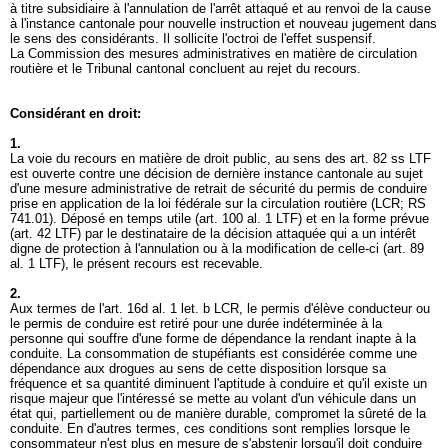
à titre subsidiaire à l'annulation de l'arrêt attaqué et au renvoi de la cause
à l'instance cantonale pour nouvelle instruction et nouveau jugement dans
le sens des considérants. Il sollicite l'octroi de l'effet suspensif.
La Commission des mesures administratives en matière de circulation
routière et le Tribunal cantonal concluent au rejet du recours.
Considérant en droit:
1.
La voie du recours en matière de droit public, au sens des
art. 82 ss LTF
est ouverte contre une décision de dernière instance cantonale au sujet
d'une mesure administrative de retrait de sécurité du permis de conduire
prise en application de la loi fédérale sur la circulation routière (LCR; RS
741.01). Déposé en temps utile (
art. 100 al. 1 LTF
) et en la forme prévue
(
art. 42 LTF
) par le destinataire de la décision attaquée qui a un intérêt
digne de protection à l'annulation ou à la modification de celle-ci (
art. 89
al. 1 LTF
), le présent recours est recevable.
2.
Aux termes de l'
art. 16d al. 1 let. b LCR
, le permis d'élève conducteur ou
le permis de conduire est retiré pour une durée indéterminée à la
personne qui souffre d'une forme de dépendance la rendant inapte à la
conduite. La consommation de stupéfiants est considérée comme une
dépendance aux drogues au sens de cette disposition lorsque sa
fréquence et sa quantité diminuent l'aptitude à conduire et qu'il existe un
risque majeur que l'intéressé se mette au volant d'un véhicule dans un
état qui, partiellement ou de manière durable, compromet la sûreté de la
conduite. En d'autres termes, ces conditions sont remplies lorsque le
consommateur n'est plus en mesure de s'abstenir lorsqu'il doit conduire