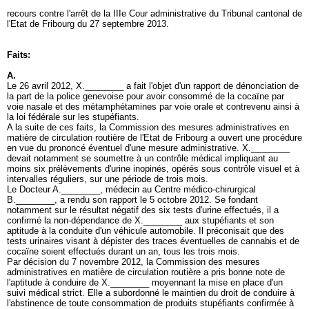
recours contre l'arrêt de la IIIe Cour administrative du Tribunal cantonal de
l'Etat de Fribourg du 27 septembre 2013.
Faits:
A.
Le 26 avril 2012, X.________ a fait l'objet d'un rapport de dénonciation de
la part de la police genevoise pour avoir consommé de la cocaïne par
voie nasale et des métamphétamines par voie orale et contrevenu ainsi à
la loi fédérale sur les stupéfiants.
A la suite de ces faits, la Commission des mesures administratives en
matière de circulation routière de l'Etat de Fribourg a ouvert une procédure
en vue du prononcé éventuel d'une mesure administrative. X.________
devait notamment se soumettre à un contrôle médical impliquant au
moins six prélèvements d'urine inopinés, opérés sous contrôle visuel et à
intervalles réguliers, sur une période de trois mois.
Le Docteur A.________, médecin au Centre médico-chirurgical
B.________, a rendu son rapport le 5 octobre 2012. Se fondant
notamment sur le résultat négatif des six tests d'urine effectués, il a
confirmé la non-dépendance de X.________ aux stupéfiants et son
aptitude à la conduite d'un véhicule automobile. Il préconisait que des
tests urinaires visant à dépister des traces éventuelles de cannabis et de
cocaïne soient effectués durant un an, tous les trois mois.
Par décision du 7 novembre 2012, la Commission des mesures
administratives en matière de circulation routière a pris bonne note de
l'aptitude à conduire de X.________ moyennant la mise en place d'un
suivi médical strict. Elle a subordonné le maintien du droit de conduire à
l'abstinence de toute consommation de produits stupéfiants confirmée à