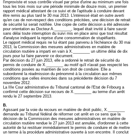
l'improviste et sous contrôle visuel par prise d'urine au minimum une fois
tous les trois mois sur une période minimale de douze mois, un premier
rapport médical attestant de ce suivi et de l'aptitude à conduire devant
être remis au plus tard le 30 mai 2013. L'intéressé était en outre averti
qu'en cas de non-respect des conditions précitées, une décision de retrait
de sécurité lui serait notifiée. Une copie de cette décision a été adressée
pour orientation au Docteur A.________, lequel était invité à faire savoir
sans délai toute interruption du suivi mis en place ainsi que tout résultat
d'analyse indiquant la reprise d'une consommation de stupéfiants.
Le rapport médical requis ne lui étant pas parvenu à l'échéance du 30 mai
2013, la Commission des mesures administratives en matière de
circulation routière a imparti en vain à X.________ un ultime délai de dix
jours pour lui faire parvenir ce document.
Par décision du 27 juin 2013, elle a ordonné le retrait de sécurité du
permis de conduire de X.________ au motif qu'il n'avait pas respecté les
conditions posées au maintien de son droit de conduire. Elle a
subordonné la réadmission du prénommé à la circulation aux mêmes
conditions que celles énoncées dans sa précédente décision du 7
novembre 2012.
La IIIe Cour administrative du Tribunal cantonal de l'Etat de Fribourg a
confirmé cette décision sur recours de X.________ au terme d'un arrêt
rendu le 27 septembre 2013.
B.
Agissant par la voie du recours en matière de droit public, X.________
demande au Tribunal fédéral de réformer cet arrêt en ce sens que la
décision de la Commission des mesures administratives en matière de
circulation routière rendue le 27 juin 2013 est annulée, d'ordonner à cette
autorité de lui restituer immédiatement le permis de conduire et de mettre
un terme à la procédure administrative ouverte à son encontre. Il conclut