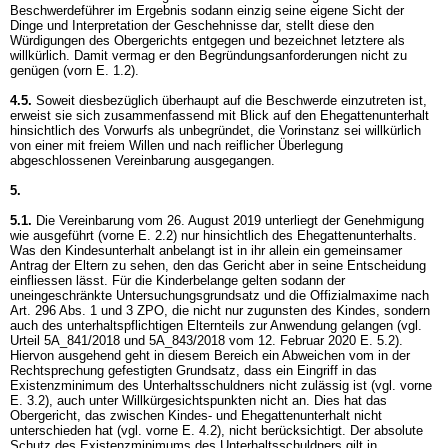
Beschwerdeführer im Ergebnis sodann einzig seine eigene Sicht der
Dinge und Interpretation der Geschehnisse dar, stellt diese den
Würdigungen des Obergerichts entgegen und bezeichnet letztere als
willkürlich. Damit vermag er den Begründungsanforderungen nicht zu
genügen (vorn E. 1.2).
4.5.
Soweit diesbezüglich überhaupt auf die Beschwerde einzutreten ist,
erweist sie sich zusammenfassend mit Blick auf den Ehegattenunterhalt
hinsichtlich des Vorwurfs als unbegründet, die Vorinstanz sei willkürlich
von einer mit freiem Willen und nach reiflicher Überlegung
abgeschlossenen Vereinbarung ausgegangen.
5.
5.1.
Die Vereinbarung vom 26. August 2019 unterliegt der Genehmigung
wie ausgeführt (vorne E. 2.2) nur hinsichtlich des Ehegattenunterhalts.
Was den Kindesunterhalt anbelangt ist in ihr allein ein gemeinsamer
Antrag der Eltern zu sehen, den das Gericht aber in seine Entscheidung
einfliessen lässt. Für die Kinderbelange gelten sodann der
uneingeschränkte Untersuchungsgrundsatz und die Offizialmaxime nach
Art. 296 Abs. 1 und 3 ZPO
, die nicht nur zugunsten des Kindes, sondern
auch des unterhaltspflichtigen Elternteils zur Anwendung gelangen (vgl.
Urteil 5A_841/2018 und 5A_843/2018 vom 12. Februar 2020 E. 5.2).
Hiervon ausgehend geht in diesem Bereich ein Abweichen vom in der
Rechtsprechung gefestigten Grundsatz, dass ein Eingriff in das
Existenzminimum des Unterhaltsschuldners nicht zulässig ist (vgl. vorne
E. 3.2), auch unter Willkürgesichtspunkten nicht an. Dies hat das
Obergericht, das zwischen Kindes- und Ehegattenunterhalt nicht
unterschieden hat (vgl. vorne E. 4.2), nicht berücksichtigt. Der absolute
Schutz des Existenzminimums des Unterhaltsschuldners gilt in