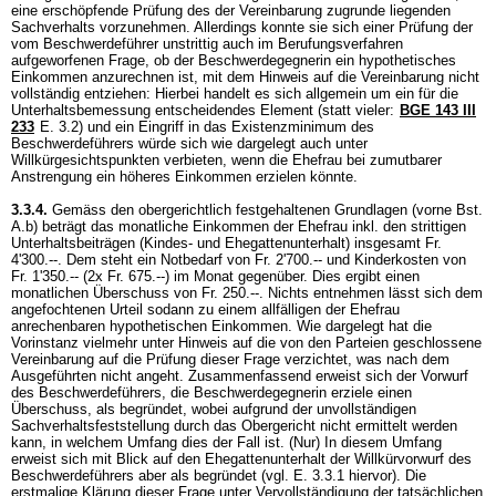
eine erschöpfende Prüfung des der Vereinbarung zugrunde liegenden
Sachverhalts vorzunehmen. Allerdings konnte sie sich einer Prüfung der
vom Beschwerdeführer unstrittig auch im Berufungsverfahren
aufgeworfenen Frage, ob der Beschwerdegegnerin ein hypothetisches
Einkommen anzurechnen ist, mit dem Hinweis auf die Vereinbarung nicht
vollständig entziehen: Hierbei handelt es sich allgemein um ein für die
Unterhaltsbemessung entscheidendes Element (statt vieler:
BGE 143 III
233
E. 3.2) und ein Eingriff in das Existenzminimum des
Beschwerdeführers würde sich wie dargelegt auch unter
Willkürgesichtspunkten verbieten, wenn die Ehefrau bei zumutbarer
Anstrengung ein höheres Einkommen erzielen könnte.
3.3.4.
Gemäss den obergerichtlich festgehaltenen Grundlagen (vorne Bst.
A.b) beträgt das monatliche Einkommen der Ehefrau inkl. den strittigen
Unterhaltsbeiträgen (Kindes- und Ehegattenunterhalt) insgesamt Fr.
4'300.--. Dem steht ein Notbedarf von Fr. 2'700.-- und Kinderkosten von
Fr. 1'350.-- (2x Fr. 675.--) im Monat gegenüber. Dies ergibt einen
monatlichen Überschuss von Fr. 250.--. Nichts entnehmen lässt sich dem
angefochtenen Urteil sodann zu einem allfälligen der Ehefrau
anrechenbaren hypothetischen Einkommen. Wie dargelegt hat die
Vorinstanz vielmehr unter Hinweis auf die von den Parteien geschlossene
Vereinbarung auf die Prüfung dieser Frage verzichtet, was nach dem
Ausgeführten nicht angeht. Zusammenfassend erweist sich der Vorwurf
des Beschwerdeführers, die Beschwerdegegnerin erziele einen
Überschuss, als begründet, wobei aufgrund der unvollständigen
Sachverhaltsfeststellung durch das Obergericht nicht ermittelt werden
kann, in welchem Umfang dies der Fall ist. (Nur) In diesem Umfang
erweist sich mit Blick auf den Ehegattenunterhalt der Willkürvorwurf des
Beschwerdeführers aber als begründet (vgl. E. 3.3.1 hiervor). Die
erstmalige Klärung dieser Frage unter Vervollständigung der tatsächlichen