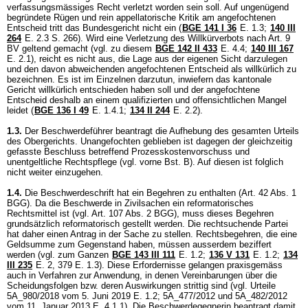
verfassungsmässiges Recht verletzt worden sein soll. Auf ungenügend
begründete Rügen und rein appellatorische Kritik am angefochtenen
Entscheid tritt das Bundesgericht nicht ein (
BGE 141 I 36
E. 1.3;
140 III
264
E. 2.3 S. 266). Wird eine Verletzung des Willkürverbots nach
Art. 9
BV
geltend gemacht (vgl. zu diesem
BGE 142 II 433
E. 4.4;
140 III 167
E. 2.1), reicht es nicht aus, die Lage aus der eigenen Sicht darzulegen
und den davon abweichenden angefochtenen Entscheid als willkürlich zu
bezeichnen. Es ist im Einzelnen darzutun, inwiefern das kantonale
Gericht willkürlich entschieden haben soll und der angefochtene
Entscheid deshalb an einem qualifizierten und offensichtlichen Mangel
leidet (
BGE 136 I 49
E. 1.4.1;
134 II 244
E. 2.2).
1.3.
Der Beschwerdeführer beantragt die Aufhebung des gesamten Urteils
des Obergerichts. Unangefochten geblieben ist dagegen der gleichzeitig
gefasste Beschluss betreffend Prozesskostenvorschuss und
unentgeltliche Rechtspflege (vgl. vorne Bst. B). Auf diesen ist folglich
nicht weiter einzugehen.
1.4.
Die Beschwerdeschrift hat ein Begehren zu enthalten (
Art. 42 Abs. 1
BGG
). Da die Beschwerde in Zivilsachen ein reformatorisches
Rechtsmittel ist (vgl.
Art. 107 Abs. 2 BGG
), muss dieses Begehren
grundsätzlich reformatorisch gestellt werden. Die rechtsuchende Partei
hat daher einen Antrag in der Sache zu stellen. Rechtsbegehren, die eine
Geldsumme zum Gegenstand haben, müssen ausserdem beziffert
werden (vgl. zum Ganzen
BGE 143 III 111
E. 1.2;
136 V 131
E. 1.2;
134
III 235
E. 2, 379 E. 1.3). Diese Erfordernisse gelangen praxisgemäss
auch in Verfahren zur Anwendung, in denen Vereinbarungen über die
Scheidungsfolgen bzw. deren Auswirkungen strittig sind (vgl. Urteile
5A_980/2018 vom 5. Juni 2019 E. 1.2; 5A_477/2012 und 5A_482/2012
vom 11. Januar 2013 E. 4.1.1). Die Beschwerdegegnerin beantragt damit