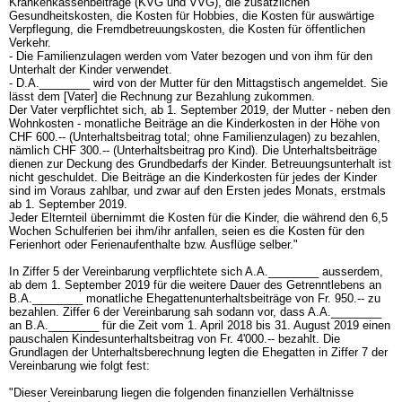
Krankenkassenbeiträge (KVG und VVG), die zusätzlichen
Gesundheitskosten, die Kosten für Hobbies, die Kosten für auswärtige
Verpflegung, die Fremdbetreuungskosten, die Kosten für öffentlichen
Verkehr.
- Die Familienzulagen werden vom Vater bezogen und von ihm für den
Unterhalt der Kinder verwendet.
- D.A.________ wird von der Mutter für den Mittagstisch angemeldet. Sie
lässt dem [Vater] die Rechnung zur Bezahlung zukommen.
Der Vater verpflichtet sich, ab 1. September 2019, der Mutter - neben den
Wohnkosten - monatliche Beiträge an die Kinderkosten in der Höhe von
CHF 600.-- (Unterhaltsbeitrag total; ohne Familienzulagen) zu bezahlen,
nämlich CHF 300.-- (Unterhaltsbeitrag pro Kind). Die Unterhaltsbeiträge
dienen zur Deckung des Grundbedarfs der Kinder. Betreuungsunterhalt ist
nicht geschuldet. Die Beiträge an die Kinderkosten für jedes der Kinder
sind im Voraus zahlbar, und zwar auf den Ersten jedes Monats, erstmals
ab 1. September 2019.
Jeder Elternteil übernimmt die Kosten für die Kinder, die während den 6,5
Wochen Schulferien bei ihm/ihr anfallen, seien es die Kosten für den
Ferienhort oder Ferienaufenthalte bzw. Ausflüge selber."
In Ziffer 5 der Vereinbarung verpflichtete sich A.A.________ ausserdem,
ab dem 1. September 2019 für die weitere Dauer des Getrenntlebens an
B.A.________ monatliche Ehegattenunterhaltsbeiträge von Fr. 950.-- zu
bezahlen. Ziffer 6 der Vereinbarung sah sodann vor, dass A.A.________
an B.A.________ für die Zeit vom 1. April 2018 bis 31. August 2019 einen
pauschalen Kindesunterhaltsbeitrag von Fr. 4'000.-- bezahlt. Die
Grundlagen der Unterhaltsberechnung legten die Ehegatten in Ziffer 7 der
Vereinbarung wie folgt fest:
"Dieser Vereinbarung liegen die folgenden finanziellen Verhältnisse