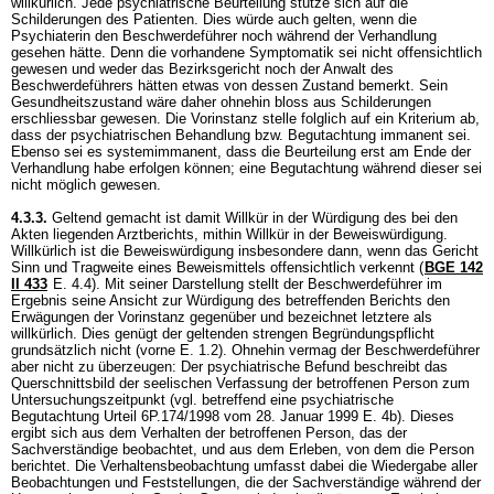
willkürlich. Jede psychiatrische Beurteilung stütze sich auf die
Schilderungen des Patienten. Dies würde auch gelten, wenn die
Psychiaterin den Beschwerdeführer noch während der Verhandlung
gesehen hätte. Denn die vorhandene Symptomatik sei nicht offensichtlich
gewesen und weder das Bezirksgericht noch der Anwalt des
Beschwerdeführers hätten etwas von dessen Zustand bemerkt. Sein
Gesundheitszustand wäre daher ohnehin bloss aus Schilderungen
erschliessbar gewesen. Die Vorinstanz stelle folglich auf ein Kriterium ab,
dass der psychiatrischen Behandlung bzw. Begutachtung immanent sei.
Ebenso sei es systemimmanent, dass die Beurteilung erst am Ende der
Verhandlung habe erfolgen können; eine Begutachtung während dieser sei
nicht möglich gewesen.
4.3.3.
Geltend gemacht ist damit Willkür in der Würdigung des bei den
Akten liegenden Arztberichts, mithin Willkür in der Beweiswürdigung.
Willkürlich ist die Beweiswürdigung insbesondere dann, wenn das Gericht
Sinn und Tragweite eines Beweismittels offensichtlich verkennt (
BGE 142
II 433
E. 4.4). Mit seiner Darstellung stellt der Beschwerdeführer im
Ergebnis seine Ansicht zur Würdigung des betreffenden Berichts den
Erwägungen der Vorinstanz gegenüber und bezeichnet letztere als
willkürlich. Dies genügt der geltenden strengen Begründungspflicht
grundsätzlich nicht (vorne E. 1.2). Ohnehin vermag der Beschwerdeführer
aber nicht zu überzeugen: Der psychiatrische Befund beschreibt das
Querschnittsbild der seelischen Verfassung der betroffenen Person zum
Untersuchungszeitpunkt (vgl. betreffend eine psychiatrische
Begutachtung Urteil 6P.174/1998 vom 28. Januar 1999 E. 4b). Dieses
ergibt sich aus dem Verhalten der betroffenen Person, das der
Sachverständige beobachtet, und aus dem Erleben, von dem die Person
berichtet. Die Verhaltensbeobachtung umfasst dabei die Wiedergabe aller
Beobachtungen und Feststellungen, die der Sachverständige während der