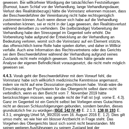
gewesen. Bei willkürfreier Würdigung der tatsächlichen Feststellungen
(Burnout, kaum Schlaf vor der Verhandlung, lange Verhandlungsdauer,
Verlust des Realitätsbezugs) hätte die Vorinstanz erkennen müssen, dass
der Beschwerdeführer der Vereinbarung nicht habe rechtsgenüglich
zustimmen können. Auch wenn dieser sich habe auf die Verhandlung
vorbereiten können, sei er nicht in der Lage gewesen, den Realitätsverlust
während derselben zu verhindern. Die (selbständige) Vorbereitung der
Verhandlung habe den Stresspegel im Gegenteil sehr erhöht. Die
Vorbereitung habe aufgrund der Entwicklung an der Verhandlung an
Bedeutung verloren, womit sich die Vorinstanz auf ein Element stützte,
das offensichtlich keine Rolle habe spielen dürfen, und daher in Willkür
verfalle. Auch eine Information des Rechtsvertretens oder des Gerichts
sei dem Beschwerdeführer während der Verhandlung aufgrund seines
Zustands nicht mehr möglich gewesen. Solches hätte gerade eine
Analyse der eigenen Befindlichkeit vorausgesetzt, die nicht mehr möglich
gewesen sei.
4.4.3.
Vorab geht der Beschwerdeführer mit dem Vorwurf fehl, die
Vorinstanz habe sich willkürlich medizinische Kenntnisse angemasst,
indem sie nicht auf eine Dissoziation geschlossen habe. Vorab wäre die
Einschätzung der Psychiaterin für das Obergericht selbst dann nicht
verbindlich, wenn es den Bericht vom 7. November 2019 hätte
berücksichtigen müssen, was gerade nicht der Fall ist (vgl. vorne E. 4.3).
Ganz im Gegenteil ist ein Gericht selbst bei Vorliegen eines Gutachtens
nicht an dessen Schlussfolgerungen gebunden, sondern berufen, dieses
grundsätzlich frei zu würdigen (
BGE 142 IV 49
E. 2.1.3;
138 III 193
E.
4.3.1; eingängig Urteil 5A_90/2016 vom 16. August 2016 E. 1.2). Dies gilt
umso mehr, wo wie hier ein blosser Arztbericht in Frage steht. Das
Vorgehen des Obergerichts lässt sich somit nicht beanstanden. Mit
seinen weiteren Ausführungen zu seinem Zustand legt der