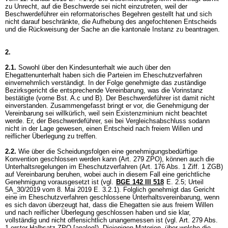
zu Unrecht, auf die Beschwerde sei nicht einzutreten, weil der
Beschwerdeführer ein reformatorisches Begehren gestellt hat und sich
nicht darauf beschränkte, die Aufhebung des angefochtenen Entscheids
und die Rückweisung der Sache an die kantonale Instanz zu beantragen.
2.
2.1.
Sowohl über den Kindesunterhalt wie auch über den
Ehegattenunterhalt haben sich die Parteien im Eheschutzverfahren
einvernehmlich verständigt. In der Folge genehmigte das zuständige
Bezirksgericht die entsprechende Vereinbarung, was die Vorinstanz
bestätigte (vorne Bst. A.c und B). Der Beschwerdeführer ist damit nicht
einverstanden. Zusammengefasst bringt er vor, die Genehmigung der
Vereinbarung sei willkürlich, weil sein Existenzminium nicht beachtet
werde. Er, der Beschwerdeführer, sei bei Vergleichsabschluss sodann
nicht in der Lage gewesen, einen Entscheid nach freiem Willen und
reiflicher Überlegung zu treffen.
2.2.
Wie über die Scheidungsfolgen eine genehmigungsbedürftige
Konvention geschlossen werden kann (
Art. 279 ZPO
), können auch die
Unterhaltsregelungen im Eheschutzverfahren (
Art. 176 Abs. 1 Ziff. 1 ZGB
)
auf Vereinbarung beruhen, wobei auch in diesem Fall eine gerichtliche
Genehmigung vorausgesetzt ist (vgl.
BGE 142 III 518
E. 2.5; Urteil
5A_30/2019 vom 8. Mai 2019 E. 3.2.1). Folglich genehmigt das Gericht
eine im Eheschutzverfahren geschlossene Unterhaltsvereinbarung, wenn
es sich davon überzeugt hat, dass die Ehegatten sie aus freiem Willen
und nach reiflicher Überlegung geschlossen haben und sie klar,
vollständig und nicht offensichtlich unangemessen ist (vgl. Art. 279 Abs.
1 erster Halbsatz ZPO [analog]). Diejenigen Materien, über welche die