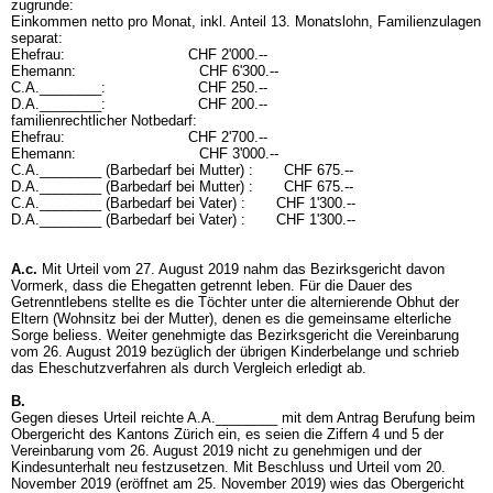
zugrunde:
Einkommen netto pro Monat, inkl. Anteil 13. Monatslohn, Familienzulagen
separat:
Ehefrau: CHF 2'000.--
Ehemann: CHF 6'300.--
C.A.________: CHF 250.--
D.A.________: CHF 200.--
familienrechtlicher Notbedarf:
Ehefrau: CHF 2'700.--
Ehemann: CHF 3'000.--
C.A.________ (Barbedarf bei Mutter) : CHF 675.--
D.A.________ (Barbedarf bei Mutter) : CHF 675.--
C.A.________ (Barbedarf bei Vater) : CHF 1'300.--
D.A.________ (Barbedarf bei Vater) : CHF 1'300.--
A.c.
Mit Urteil vom 27. August 2019 nahm das Bezirksgericht davon
Vormerk, dass die Ehegatten getrennt leben. Für die Dauer des
Getrenntlebens stellte es die Töchter unter die alternierende Obhut der
Eltern (Wohnsitz bei der Mutter), denen es die gemeinsame elterliche
Sorge beliess. Weiter genehmigte das Bezirksgericht die Vereinbarung
vom 26. August 2019 bezüglich der übrigen Kinderbelange und schrieb
das Eheschutzverfahren als durch Vergleich erledigt ab.
B.
Gegen dieses Urteil reichte A.A.________ mit dem Antrag Berufung beim
Obergericht des Kantons Zürich ein, es seien die Ziffern 4 und 5 der
Vereinbarung vom 26. August 2019 nicht zu genehmigen und der
Kindesunterhalt neu festzusetzen. Mit Beschluss und Urteil vom 20.
November 2019 (eröffnet am 25. November 2019) wies das Obergericht