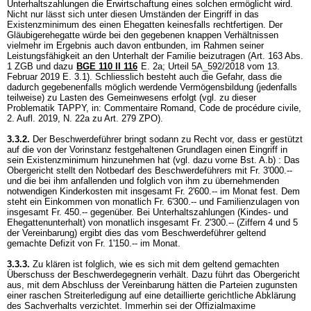
Unterhaltszahlungen die Erwirtschaftung eines solchen ermöglicht wird.
Nicht nur lässt sich unter diesen Umständen der Eingriff in das
Existenzminimum des einen Ehegatten keinesfalls rechtfertigen. Der
Gläubigerehegatte würde bei den gegebenen knappen Verhältnissen
vielmehr im Ergebnis auch davon entbunden, im Rahmen seiner
Leistungsfähigkeit an den Unterhalt der Familie beizutragen (
Art. 163 Abs.
1 ZGB
und dazu
BGE 110 II 116
E. 2a; Urteil 5A_592/2018 vom 13.
Februar 2019 E. 3.1). Schliesslich besteht auch die Gefahr, dass die
dadurch gegebenenfalls möglich werdende Vermögensbildung (jedenfalls
teilweise) zu Lasten des Gemeinwesens erfolgt (vgl. zu dieser
Problematik TAPPY, in: Commentaire Romand, Code de procédure civile,
2. Aufl. 2019, N. 22a zu
Art. 279 ZPO
).
3.3.2.
Der Beschwerdeführer bringt sodann zu Recht vor, dass er gestützt
auf die von der Vorinstanz festgehaltenen Grundlagen einen Eingriff in
sein Existenzminimum hinzunehmen hat (vgl. dazu vorne Bst. A.b) : Das
Obergericht stellt den Notbedarf des Beschwerdeführers mit Fr. 3'000.--
und die bei ihm anfallenden und folglich von ihm zu übernehmenden
notwendigen Kinderkosten mit insgesamt Fr. 2'600.-- im Monat fest. Dem
steht ein Einkommen von monatlich Fr. 6'300.-- und Familienzulagen von
insgesamt Fr. 450.-- gegenüber. Bei Unterhaltszahlungen (Kindes- und
Ehegattenunterhalt) von monatlich insgesamt Fr. 2'300.-- (Ziffern 4 und 5
der Vereinbarung) ergibt dies das vom Beschwerdeführer geltend
gemachte Defizit von Fr. 1'150.-- im Monat.
3.3.3.
Zu klären ist folglich, wie es sich mit dem geltend gemachten
Überschuss der Beschwerdegegnerin verhält. Dazu führt das Obergericht
aus, mit dem Abschluss der Vereinbarung hätten die Parteien zugunsten
einer raschen Streiterledigung auf eine detaillierte gerichtliche Abklärung
des Sachverhalts verzichtet. Immerhin sei der Offizialmaxime