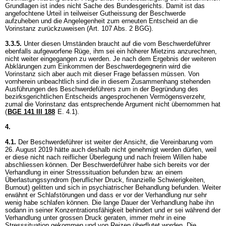
Grundlagen ist indes nicht Sache des Bundesgerichts. Damit ist das
angefochtene Urteil in teilweiser Gutheissung der Beschwerde
aufzuheben und die Angelegenheit zum erneuten Entscheid an die
Vorinstanz zurückzuweisen (
Art. 107 Abs. 2 BGG
).
3.3.5.
Unter diesen Umständen braucht auf die vom Beschwerdeführer
ebenfalls aufgeworfene Rüge, ihm sei ein höherer Mietzins anzurechnen,
nicht weiter eingegangen zu werden. Je nach dem Ergebnis der weiteren
Abklärungen zum Einkommen der Beschwerdegegnerin wird die
Vorinstanz sich aber auch mit dieser Frage befassen müssen. Von
vornherein unbeachtlich sind die in diesem Zusammenhang stehenden
Ausführungen des Beschwerdeführers zum in der Begründung des
bezirksgerichtlichen Entscheids angesprochenen Vermögensverzehr,
zumal die Vorinstanz das entsprechende Argument nicht übernommen hat
(
BGE 141 III 188
E. 4.1).
4.
4.1.
Der Beschwerdeführer ist weiter der Ansicht, die Vereinbarung vom
26. August 2019 hätte auch deshalb nicht genehmigt werden dürfen, weil
er diese nicht nach reiflicher Überlegung und nach freiem Willen habe
abschliessen können. Der Beschwerdeführer habe sich bereits vor der
Verhandlung in einer Stresssituation befunden bzw. an einem
Überlastungssyndrom (beruflicher Druck, finanzielle Schwierigkeiten,
Burnout) gelitten und sich in psychiatrischer Behandlung befunden. Weiter
erwähnt er Schlafstörungen und dass er vor der Verhandlung nur sehr
wenig habe schlafen können. Die lange Dauer der Verhandlung habe ihn
sodann in seiner Konzentrationsfähigkeit behindert und er sei während der
Verhandlung unter grossen Druck geraten, immer mehr in eine
Stresssituation gekommen und von Reizen überflutet worden. Die