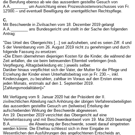
die Berufung ebenso ab wie das ausserdem gestellte Gesuch von
A.A.________ um Ausrichtung eines Prozesskostenvorschusses von Fr.
12'000.-- und eventuell Bewilligung der unentgeltlichen Rechtspflege.
C.
Mit Beschwerde in Zivilsachen vom 18. Dezember 2019 gelangt
A.A.________ ans Bundesgericht und stellt in der Sache den folgenden
Antrag:
"Das Urteil des Obergerichts [...] sei aufzuheben, und es seien Ziff. 4 und
5 der Vereinbarung vom 26. August 2019 nicht zu genehmigen und durch
folgende Fassung zu ersetzen:
«Die Eltern übernehmen diejenigen Kosten für die Kinder, die während der
Zeit anfallen, die sie beim betreuenden Elternteil verbringen (insb.
Verpflegung, Alltagsbekleidung etc.) jeweils selber.
Darüber hinaus verpflichtet sich der Vater, der Mutter für die Pflege und
Erziehung der Kinder einen Unterhaltsbeitrag von je Fr. 230.--, inkl.
Kinderzulagen, zu bezahlen, zahlbar im Voraus auf den Ersten eines
jeden Monats, erstmals auf den 1. September 2019.
[Zahlungsmodalitäten]»"
Mit Verfügung vom 9. Januar 2020 hat der Präsident der II.
zivilrechtlichen Abteilung nach Anhörung der übrigen Verfahrensbeteiligten
das ausserdem gestellte Gesuch um (teilweise) Erteilung der
aufschiebenden Wirkung der Beschwerde abgewiesen.
Am 19. Dezember 2019 verzichtet das Obergericht auf eine
Vernehmlassung und mit Beschwerdeantwort vom 19. Mai 2020 beantragt
B.A.________ die Abweisung der Beschwerde, soweit darauf eingetreten
werden könne. Die Ehefrau schliesst sich in ihrer Eingabe im
Wesentlichen den Ausführungen des angefochtenen Entscheids an,