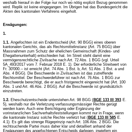
weshalb hierauf in der Folge nur noch wo nötig explizit Bezug genommen
wird. Replik ist keine eingegangen. Im Übrigen hat das Bundesgericht die
Akten des kantonalen Verfahrens eingeholt.
Erwägungen:
1.
1.1.
Angefochten ist ein Endentscheid (
Art. 90 BGG
) eines oberen
kantonalen Gerichts, das als Rechtsmittelinstanz (
Art. 75 BGG
) über
Massnahmen zum Schutz der ehelichen Gemeinschaft (Kindes- und
Ehegattenunterhalt) entschieden hat. Im Streit steht damit eine
vermögensrechtliche Zivilsache nach
Art. 72 Abs. 1 BGG
(vgl. Urteil
5A_493/2017 vom 7. Februar 2018 E. 1). Der erforderliche Streitwert von
Fr. 30'000.-- ist erreicht (Art. 74 Abs. 1 Bst. b, Art. 51 Abs. 1 Bst. a und
Abs. 4 BGG). Die Beschwerde in Zivilsachen ist das zutreffende
Rechtsmittel. Der Beschwerdeführer ist nach
Art. 76 Abs. 1 BGG
zur
Beschwerde berechtigt, die er auch fristgerecht eingereicht hat (
Art. 100
Abs. 1 und
Art. 46 Abs. 2 BGG
). Auf die Beschwerde ist grundsätzlich
einzutreten.
1.2.
Eheschutzentscheide unterstehen
Art. 98 BGG
(
BGE 133 III 393
E.
5), weshalb nur die Verletzung verfassungsmässiger Rechte gerügt
werden kann. Auch eine Berichtigung oder Ergänzung der
vorinstanzlichen Sachverhaltsfeststellungen kommt nur in Frage, wenn
die kantonale Instanz solche Rechte verletzt hat (
BGE 133 III 585
E.
4.1). Es gilt das strenge Rügeprinzip nach
Art. 106 Abs. 2 BGG
. Die
rechtsuchende Partei muss daher klar und detailliert anhand der
Erwägungen des angefochtenen Entscheids darlegen, inwiefern ein