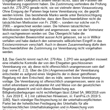
Entgegen dem Obergericht ändere hieran nichts, dass die Parteien der
Vereinbarung zugestimmt haben. Die Zustimmung verhindere die Prüfung
nach
Art. 279 ZPO
gerade nicht, sie sei vielmehr deren Voraussetzung.
Ohne Einigung der Parteien liege keine Vereinbarung vor, die geprüft
werden könnte. Das bestehende Manko werde unter Berücksichtigung
des Umstands noch deutlicher, dass dem Beschwerdeführer nicht die
tatsächlichen Mietkosten von Fr. 2'690.--, sondern nur solche von Fr.
2'000.-- angerechnet worden seien. Die höheren tatsächlichen
Wohnkosten seien begründet und angemessen, was vor der Vorinstanz
auch nachgewiesen worden sei. Das Obergericht habe die
entsprechenden Beweismittel ausser Acht gelassen, sei so in Willkür
verfallen und habe dadurch den seinerseits willkürlichen Eingriff in das
Existenzminimum verschärft. Auch in diesem Zusammenhang dürfe dem
Beschwerdeführer die Zustimmung zur Vereinbarung nicht vorgehalten
werden.
3.2.
Das Gericht nimmt nach
Art. 279 Abs. 1 ZPO
wie ausgeführt insoweit
eine inhaltliche Kontrolle der von den Ehegatten geschlossenen
Vereinbarung vor, als diese nicht offensichtlich unangemessen sein darf
(vgl. vorne E. 2.2). Über die (Un-) Angemessenheit der Vereinbarung
entscheidet es aufgrund eines Vergleichs der in dieser getroffenen
Regelung mit dem Entscheid, den es träfe, wenn keine Vereinbarung
vorläge. Die Vereinbarung ist offensichtlich unangemessen, wenn sie in
sofort erkennbarer und eklatanter Art und Weise von der gesetzlichen
Regelung abweicht und sich diese Abweichung aus
Billigkeitsüberlegungen nicht rechtfertigen lässt (Urteil 5A_980/2018 vom
5. Juni 2019 E. 4.1 mit zahlreichen Hinweisen, in: FamPra.ch 2019 S.
1180). Nach ständiger Rechtsprechung ist der unterhaltsverpflichteten
Partei bei der hoheitlichen Festlegung des Unterhalts für alle
familienrechtlichen Unterhaltskategorien und in Abweichung vom