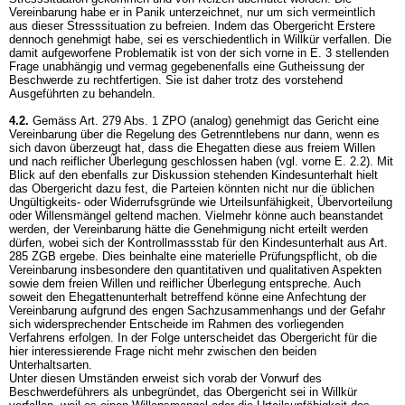
Vereinbarung habe er in Panik unterzeichnet, nur um sich vermeintlich
aus dieser Stresssituation zu befreien. Indem das Obergericht Erstere
dennoch genehmigt habe, sei es verschiedentlich in Willkür verfallen. Die
damit aufgeworfene Problematik ist von der sich vorne in E. 3 stellenden
Frage unabhängig und vermag gegebenenfalls eine Gutheissung der
Beschwerde zu rechtfertigen. Sie ist daher trotz des vorstehend
Ausgeführten zu behandeln.
4.2.
Gemäss
Art. 279 Abs. 1 ZPO
(analog) genehmigt das Gericht eine
Vereinbarung über die Regelung des Getrenntlebens nur dann, wenn es
sich davon überzeugt hat, dass die Ehegatten diese aus freiem Willen
und nach reiflicher Überlegung geschlossen haben (vgl. vorne E. 2.2). Mit
Blick auf den ebenfalls zur Diskussion stehenden Kindesunterhalt hielt
das Obergericht dazu fest, die Parteien könnten nicht nur die üblichen
Ungültigkeits- oder Widerrufsgründe wie Urteilsunfähigkeit, Übervorteilung
oder Willensmängel geltend machen. Vielmehr könne auch beanstandet
werden, der Vereinbarung hätte die Genehmigung nicht erteilt werden
dürfen, wobei sich der Kontrollmassstab für den Kindesunterhalt aus
Art.
285 ZGB
ergebe. Dies beinhalte eine materielle Prüfungspflicht, ob die
Vereinbarung insbesondere den quantitativen und qualitativen Aspekten
sowie dem freien Willen und reiflicher Überlegung entspreche. Auch
soweit den Ehegattenunterhalt betreffend könne eine Anfechtung der
Vereinbarung aufgrund des engen Sachzusammenhangs und der Gefahr
sich widersprechender Entscheide im Rahmen des vorliegenden
Verfahrens erfolgen. In der Folge unterscheidet das Obergericht für die
hier interessierende Frage nicht mehr zwischen den beiden
Unterhaltsarten.
Unter diesen Umständen erweist sich vorab der Vorwurf des
Beschwerdeführers als unbegründet, das Obergericht sei in Willkür