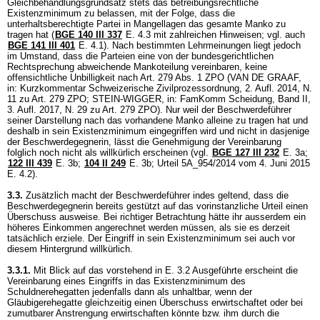
Gleichbehandlungsgrundsatz stets das betreibungsrechtliche
Existenzminimum zu belassen, mit der Folge, dass die
unterhaltsberechtigte Partei in Mangellagen das gesamte Manko zu
tragen hat (
BGE 140 III 337
E. 4.3 mit zahlreichen Hinweisen; vgl. auch
BGE 141 III 401
E. 4.1). Nach bestimmten Lehrmeinungen liegt jedoch
im Umstand, dass die Parteien eine von der bundesgerichtlichen
Rechtsprechung abweichende Mankoteilung vereinbaren, keine
offensichtliche Unbilligkeit nach
Art. 279 Abs. 1 ZPO
(VAN DE GRAAF,
in: Kurzkommentar Schweizerische Zivilprozessordnung, 2. Aufl. 2014, N.
11 zu
Art. 279 ZPO
; STEIN-WIGGER, in: FamKomm Scheidung, Band II,
3. Aufl. 2017, N. 29 zu
Art. 279 ZPO
). Nur weil der Beschwerdeführer
seiner Darstellung nach das vorhandene Manko alleine zu tragen hat und
deshalb in sein Existenzminimum eingegriffen wird und nicht in dasjenige
der Beschwerdegegnerin, lässt die Genehmigung der Vereinbarung
folglich noch nicht als willkürlich erscheinen (vgl.
BGE 127 III 232
E. 3a;
122 III 439
E. 3b;
104 II 249
E. 3b; Urteil 5A_954/2014 vom 4. Juni 2015
E. 4.2).
3.3.
Zusätzlich macht der Beschwerdeführer indes geltend, dass die
Beschwerdegegnerin bereits gestützt auf das vorinstanzliche Urteil einen
Überschuss ausweise. Bei richtiger Betrachtung hätte ihr ausserdem ein
höheres Einkommen angerechnet werden müssen, als sie es derzeit
tatsächlich erziele. Der Eingriff in sein Existenzminimum sei auch vor
diesem Hintergrund willkürlich.
3.3.1.
Mit Blick auf das vorstehend in E. 3.2 Ausgeführte erscheint die
Vereinbarung eines Eingriffs in das Existenzminimum des
Schuldnerehegatten jedenfalls dann als unhaltbar, wenn der
Gläubigerehegatte gleichzeitig einen Überschuss erwirtschaftet oder bei
zumutbarer Anstrengung erwirtschaften könnte bzw. ihm durch die