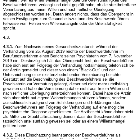
verfallen, weil es einen Willensmangel oder die Urteilsunfähigkeit des
Beschwerdeführers verlangt und nicht geprüft habe, ob die streitbetroffene
Vereinbarung aus freiem Willen und nach reiflicher Überlegung
abgeschlossen worden sei. Daran ändert nichts, dass das Obergericht in
seinen Erwägungen zum Gesundheitszustand des Beschwerdeführers
teilweise vom Fehlen von Willensmängeln oder der Urteilsfähigkeit
spricht.
4.3.
4.3.1.
Zum Nachweis seines Gesundheitszustands während der
Verhandlung vom 26. August 2019 reichte der Beschwerdeführer im
Berufungsverfahren einen Bericht seiner Psychiaterin vom 7. November
2019 ein. Diesbezüglich hält das Obergericht fest, der Beschwerdeführer
habe sich erst am Folgetag der Verhandlung notfallmässig telefonisch bei
der Ärztin gemeldet und dieser von einem "Black-Out" und der
Unterzeichnung einer existenzbedrohenden Vereinbarung berichtet.
Gestützt auf die Beschreibung des Beschwerdeführers sei die
Psychiaterin zur Vermutung gelangt, dieser sei nicht mehr urteilsfähig
gewesen und habe die Vereinbarung daher nicht aus freiem Willen und
nach reiflicher Überlegung unterzeichnen können. Dabei habe die Ärztin
sich aber nicht auf eigene Wahrnehmungen stützen können, sondern
ausschliesslich aufgrund von Schilderungen und Erklärungen des
Beschwerdeführers am Folgetag der Verhandlung auf eine mögliche
psychiatrische Diagnose geschlossen. Der Arztbericht könne daher nicht
als Mittel zur Glaubhaftmachung dienen, dass der Beschwerdeführer
tatsächlich urteilsunfähig gewesen sei oder an einem Willensmangel
gelitten habe.
4.3.2.
Diese Einschätzung beanstandet der Beschwerdeführer als