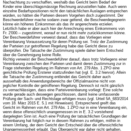
Nachachtung zu verschaffen, weshalb das Gericht beim Bedarf der
Kinder eine überschlagsmässige Rechnung anzustellen habe. Auch wenn
einzelne Bedarfspositionen nicht den tatsächlichen Auslagen entsprechen
würden, so hätten die Parteien diesem Vorgehen doch zugestimmt. Der
Beschwerdeführer mache sodann zwar geltend, die Beschwerdegegnerin
könne ein höheres Einkommen als das ihr angerechnete erzielen.
Letztlich habe er aber auch hier der Anrechnung eines Einkommens von
Fr. 2'000.-- zugestimmt, worauf er nun nicht mehr zurückkommen könne.
Der Beschwerdeführer verweist darauf, dass das Vorliegen einer
Vereinbarung Voraussetzung für deren Prüfung sei. Trotz der Zustimmung
der Parteien zur getroffenen Regelung habe das Gericht diese zu
überprüfen. Die Tatsache der Zustimmung spiele daher beim Entscheid
über die Genehmigung keine Rolle.
Richtig verweist der Beschwerdeführer darauf, dass trotz Vorliegens einer
Vereinbarung zwischen den Parteien und damit deren Zustimmung zur in
Frage stehenden Regelung im Rahmen von
Art. 279 Abs. 1 ZPO
eine
gerichtliche Prüfung Ersterer stattzufinden hat (vgl. E. 3.2 hiervor). Allein
die Tatsache der Zustimmung entbindet das Gericht daher auch
ausserhalb des Anwendungsbereichs der Offizialmaxime nicht von
jeglicher Kontrolle der getroffenen Regelung. Dennoch ist nicht gänzlich
zu vernachlässigen, dass eine Parteivereinbarung vorliegt: Eine solche
wurde gerade auch deswegen geschlossen, damit keine umfassende
Prüfung der Sach- und Rechtslage erfolgen muss (vgl. Urteil 5A_683/2014
vom 18. März 2015 E. 5.1 mit Hinweisen). Entsprechend greift das
Gericht im Rahmen von
Art. 279 Abs. 1 ZPO
nur in eine Vereinbarung ein,
wenn diese offensichtlich unangemessen im in E. 3.2 vorstehend
dargelegten Sinn ist. Auch eine Prüfung der tatsächlichen Grundlagen der
Vereinbarung hat folglich nur in diesem Rahmen zu erfolgen, mithin in
einem Umfang, der dem Gericht den Entscheid über die offensichtliche
Unangemessenheit erlaubt. Das Obergericht war daher nicht gehalten,