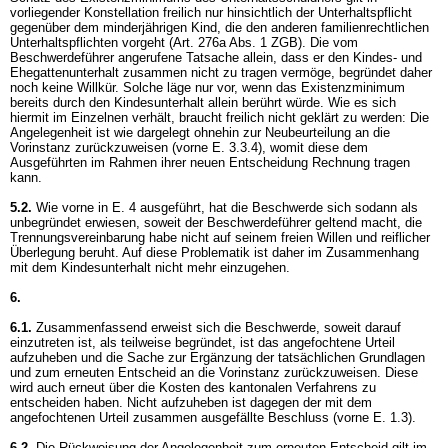
vorliegender Konstellation freilich nur hinsichtlich der Unterhaltspflicht
gegenüber dem minderjährigen Kind, die den anderen familienrechtlichen
Unterhaltspflichten vorgeht (
Art. 276a Abs. 1 ZGB
). Die vom
Beschwerdeführer angerufene Tatsache allein, dass er den Kindes- und
Ehegattenunterhalt zusammen nicht zu tragen vermöge, begründet daher
noch keine Willkür. Solche läge nur vor, wenn das Existenzminimum
bereits durch den Kindesunterhalt allein berührt würde. Wie es sich
hiermit im Einzelnen verhält, braucht freilich nicht geklärt zu werden: Die
Angelegenheit ist wie dargelegt ohnehin zur Neubeurteilung an die
Vorinstanz zurückzuweisen (vorne E. 3.3.4), womit diese dem
Ausgeführten im Rahmen ihrer neuen Entscheidung Rechnung tragen
kann.
5.2.
Wie vorne in E. 4 ausgeführt, hat die Beschwerde sich sodann als
unbegründet erwiesen, soweit der Beschwerdeführer geltend macht, die
Trennungsvereinbarung habe nicht auf seinem freien Willen und reiflicher
Überlegung beruht. Auf diese Problematik ist daher im Zusammenhang
mit dem Kindesunterhalt nicht mehr einzugehen.
6.
6.1.
Zusammenfassend erweist sich die Beschwerde, soweit darauf
einzutreten ist, als teilweise begründet, ist das angefochtene Urteil
aufzuheben und die Sache zur Ergänzung der tatsächlichen Grundlagen
und zum erneuten Entscheid an die Vorinstanz zurückzuweisen. Diese
wird auch erneut über die Kosten des kantonalen Verfahrens zu
entscheiden haben. Nicht aufzuheben ist dagegen der mit dem
angefochtenen Urteil zusammen ausgefällte Beschluss (vorne E. 1.3).
6.2.
Die Rückweisung der Angelegenheit zum erneuten Entscheid gilt im