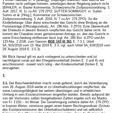
Parteien nicht verfügen können, unterliegen dieser Regelung jedoch nicht
(BÄHLER, in: Basler Kommentar, Schweizerische Zivilprozessordnung, 3.
Aufl. 2017, N. 1c zu
Art. 279 ZPO
; SUTTER-SOMM/GUT, in: Sutter-
Somm et al. [Hrsg.], Kommentar zur Schweizerischen
Zivilprozessordnung, 3. Aufl. 2016, N. 7 zu
Art. 279 ZPO
). So die
Kinderbelange: Über diese entscheidet das Gericht ohne Bindung an die
Parteianträge (Offizialgrundsatz;
Art. 296 Abs. 3 ZPO
). Eine Übereinkunft
der Eheleute in diesem Bereich verpflichtet das Gericht daher nicht. Ihr
kommt der Charakter eines gemeinsamen Antrags zu, den das Gericht in
seine Entscheidung einfliessen lässt (vgl. Art. 285 Bst. d ZPO und
Art.
133 Abs. 2 ZGB
; zum Ganzen
BGE 143 III 361
E. 7.3.1; Urteil
5A_915/2018 vom 15. Mai 2019 E. 3.3; vgl. auch Urteil 5A_418/2019 vom
29. August 2019 E. 3.5.3).
Mit Blick hierauf gilt es auch vorliegend zu unterscheiden und ist
nachfolgend vorab auf den Ehegattenunterhalt (hinten E. 3 und 4) und
anschliessend - soweit noch nötig - den Kindesunterhalt (hinten E. 5)
einzugehen.
3.
3.1.
Der Beschwerdeführer macht vorab geltend, durch die Vereinbarung
vom 26. August 2019 werde er zu Unterhaltszahlungen verpflichtet, die
seine Leistungsfähigkeit bei weitem übersteigen und in erheblichem
Umfang in sein Existenzminimum eingreifen würden. Bereits aufgrund der
von der Vorinstanz selbst festgehaltenen Zahlen ergebe sich ein Manko
von Fr. 1'150.-- im Monat. Die Genehmigung verletze daher
Art. 279 ZPO
in krasser Weise, verstosse gegen einen klaren Rechtsgrundsatz (Schutz
des Existenzminimums des Unterhaltsschuldners) und sei willkürlich.