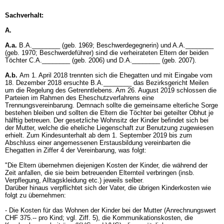
Sachverhalt:
A.
A.a.
B.A.________ (geb. 1969; Beschwerdegegnerin) und A.A.________
(geb. 1970; Beschwerdeführer) sind die verheirateten Eltern der beiden
Töchter C.A.________ (geb. 2006) und D.A.________ (geb. 2007).
A.b.
Am 1. April 2018 trennten sich die Ehegatten und mit Eingabe vom
18. Dezember 2018 ersuchte B.A.________ das Bezirksgericht Meilen
um die Regelung des Getrenntlebens. Am 26. August 2019 schlossen die
Parteien im Rahmen des Eheschutzverfahrens eine
Trennungsvereinbarung. Demnach sollte die gemeinsame elterliche Sorge
bestehen bleiben und sollten die Eltern die Töchter bei geteilter Obhut je
hälftig betreuen. Der gesetzliche Wohnsitz der Kinder befindet sich bei
der Mutter, welche die eheliche Liegenschaft zur Benutzung zugewiesen
erhielt. Zum Kindesunterhalt ab dem 1. September 2019 bis zum
Abschluss einer angemessenen Erstausbildung vereinbarten die
Ehegatten in Ziffer 4 der Vereinbarung, was folgt:
"Die Eltern übernehmen diejenigen Kosten der Kinder, die während der
Zeit anfallen, die sie beim betreuenden Elternteil verbringen (insb.
Verpflegung, Alltagskleidung etc.) jeweils selber.
Darüber hinaus verpflichtet sich der Vater, die übrigen Kinderkosten wie
folgt zu übernehmen:
- Die Kosten für das Wohnen der Kinder bei der Mutter (Anrechnungswert
CHF 375.-- pro Kind; vgl. Ziff. 5), die Kommunikationskosten, die