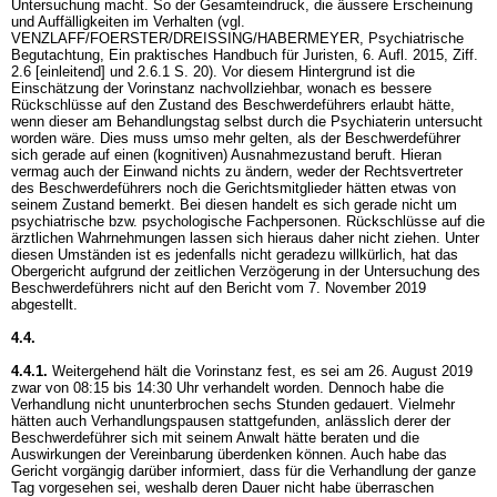
Untersuchung macht. So der Gesamteindruck, die äussere Erscheinung
und Auffälligkeiten im Verhalten (vgl.
VENZLAFF/FOERSTER/DREISSING/HABERMEYER, Psychiatrische
Begutachtung, Ein praktisches Handbuch für Juristen, 6. Aufl. 2015, Ziff.
2.6 [einleitend] und 2.6.1 S. 20). Vor diesem Hintergrund ist die
Einschätzung der Vorinstanz nachvollziehbar, wonach es bessere
Rückschlüsse auf den Zustand des Beschwerdeführers erlaubt hätte,
wenn dieser am Behandlungstag selbst durch die Psychiaterin untersucht
worden wäre. Dies muss umso mehr gelten, als der Beschwerdeführer
sich gerade auf einen (kognitiven) Ausnahmezustand beruft. Hieran
vermag auch der Einwand nichts zu ändern, weder der Rechtsvertreter
des Beschwerdeführers noch die Gerichtsmitglieder hätten etwas von
seinem Zustand bemerkt. Bei diesen handelt es sich gerade nicht um
psychiatrische bzw. psychologische Fachpersonen. Rückschlüsse auf die
ärztlichen Wahrnehmungen lassen sich hieraus daher nicht ziehen. Unter
diesen Umständen ist es jedenfalls nicht geradezu willkürlich, hat das
Obergericht aufgrund der zeitlichen Verzögerung in der Untersuchung des
Beschwerdeführers nicht auf den Bericht vom 7. November 2019
abgestellt.
4.4.
4.4.1.
Weitergehend hält die Vorinstanz fest, es sei am 26. August 2019
zwar von 08:15 bis 14:30 Uhr verhandelt worden. Dennoch habe die
Verhandlung nicht ununterbrochen sechs Stunden gedauert. Vielmehr
hätten auch Verhandlungspausen stattgefunden, anlässlich derer der
Beschwerdeführer sich mit seinem Anwalt hätte beraten und die
Auswirkungen der Vereinbarung überdenken können. Auch habe das
Gericht vorgängig darüber informiert, dass für die Verhandlung der ganze
Tag vorgesehen sei, weshalb deren Dauer nicht habe überraschen