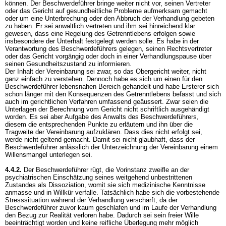
können. Der Beschwerdeführer bringe weiter nicht vor, seinen Vertreter
oder das Gericht auf gesundheitliche Probleme aufmerksam gemacht
oder um eine Unterbrechung oder den Abbruch der Verhandlung gebeten
zu haben. Er sei anwaltlich vertreten und ihm sei hinreichend klar
gewesen, dass eine Regelung des Getrenntlebens erfolgen sowie
insbesondere der Unterhalt festgelegt werden solle. Es habe in der
Verantwortung des Beschwerdeführers gelegen, seinen Rechtsvertreter
oder das Gericht vorgängig oder doch in einer Verhandlungspause über
seinen Gesundheitszustand zu informieren.
Der Inhalt der Vereinbarung sei zwar, so das Obergericht weiter, nicht
ganz einfach zu verstehen. Dennoch habe es sich um einen für den
Beschwerdeführer lebensnahen Bereich gehandelt und habe Ersterer sich
schon länger mit den Konsequenzen des Getrenntlebens befasst und sich
auch im gerichtlichen Verfahren umfassend geäussert. Zwar seien die
Unterlagen der Berechnung vom Gericht nicht schriftlich ausgehändigt
worden. Es sei aber Aufgabe des Anwalts des Beschwerdeführers,
diesem die entsprechenden Punkte zu erläutern und ihn über die
Tragweite der Vereinbarung aufzuklären. Dass dies nicht erfolgt sei,
werde nicht geltend gemacht. Damit sei nicht glaubhaft, dass der
Beschwerdeführer anlässlich der Unterzeichnung der Vereinbarung einem
Willensmangel unterlegen sei.
4.4.2.
Der Beschwerdeführer rügt, die Vorinstanz zweifle an der
psychiatrischen Einschätzung seines weitgehend unbestrittenen
Zustandes als Dissoziation, womit sie sich medizinische Kenntnisse
anmasse und in Willkür verfalle. Tatsächlich habe sich die vorbestehende
Stresssituation während der Verhandlung verschärft, da der
Beschwerdeführer zuvor kaum geschlafen und im Laufe der Verhandlung
den Bezug zur Realität verloren habe. Dadurch sei sein freier Wille
beeinträchtigt worden und keine reifliche Überlegung mehr möglich