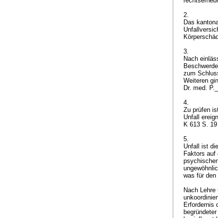
rechtserheb
2.
Das kantona
Unfallversi
Körperschäd
3.
Nach einläs
Beschwerdef
zum Schluss 
Weiteren gi
Dr. med. P.
4.
Zu prüfen i
Unfall ereign
K 613 S. 19
5.
Unfall ist d
Faktors auf 
psychischen
ungewöhnlic
was für den 
Nach Lehre 
unkoordinie
Erfordernis 
begründeter