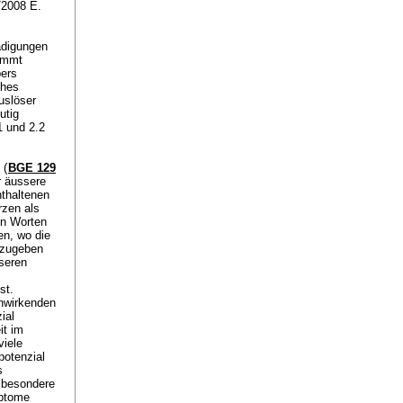
/2008 E.
ädigungen
kommt
pers
ches
uslöser
utig
1 und 2.2
 (
BGE 129
r äussere
thaltenen
rzen als
en Worten
en, wo die
anzugeben
sseren
st.
inwirkenden
ial
it im
viele
potenzial
s
sbesondere
mptome