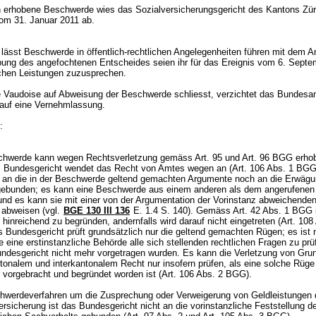
 erhobene Beschwerde wies das Sozialversicherungsgericht des Kantons Zür
om 31. Januar 2011 ab.
lässt Beschwerde in öffentlich-rechtlichen Angelegenheiten führen mit dem A
bung des angefochtenen Entscheides seien ihr für das Ereignis vom 6. Sept
ichen Leistungen zuzusprechen.
 Vaudoise auf Abweisung der Beschwerde schliesst, verzichtet das Bundesam
auf eine Vernehmlassung.
n:
schwerde kann wegen Rechtsverletzung gemäss
Art. 95 und
Art. 96 BGG
erho
 Bundesgericht wendet das Recht von Amtes wegen an (
Art. 106 Abs. 1 BG
 an die in der Beschwerde geltend gemachten Argumente noch an die Erwägu
gebunden; es kann eine Beschwerde aus einem anderen als dem angerufenen
und es kann sie mit einer von der Argumentation der Vorinstanz abweichende
abweisen (vgl.
BGE 130 III 136
E. 1.4 S. 140). Gemäss
Art. 42 Abs. 1 BGG
inreichend zu begründen, andernfalls wird darauf nicht eingetreten (
Art. 108 
s Bundesgericht prüft grundsätzlich nur die geltend gemachten Rügen; es ist 
e eine erstinstanzliche Behörde alle sich stellenden rechtlichen Fragen zu pr
undesgericht nicht mehr vorgetragen wurden. Es kann die Verletzung von Gru
tonalem und interkantonalem Recht nur insofern prüfen, als eine solche Rüge 
vorgebracht und begründet worden ist (
Art. 106 Abs. 2 BGG
).
hwerdeverfahren um die Zusprechung oder Verweigerung von Geldleistungen de
ersicherung ist das Bundesgericht nicht an die vorinstanzliche Feststellung d