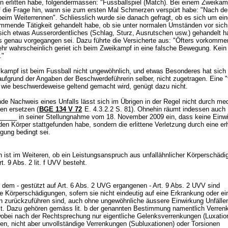
 erlitten habe, folgendermassen: "Fussballspiel (Match). Bei einem Zweikam
f die Frage hin, wann sie zum ersten Mal Schmerzen verspürt habe: "Nach d
eim Weiterrennen". Schliesslich wurde sie danach gefragt, ob es sich um eine
ommende Tätigkeit gehandelt habe, ob sie unter normalen Umständen vor sic
 sich etwas Ausserordentliches (Schlag, Sturz, Ausrutschen usw.) gehandelt h
s genau vorgegangen sei. Dazu führte die Versicherte aus: "Öfters vorkomm
Sehr wahrscheinlich geriet ich beim Zweikampf in eine falsche Bewegung. Kein
."
ikampf ist beim Fussball nicht ungewöhnlich, und etwas Besonderes hat sich 
aufgrund der Angaben der Beschwerdeführerin selber, nicht zugetragen. Eine "
wie beschwerdeweise geltend gemacht wird, genügt dazu nicht.
de Nachweis eines Unfalls lässt sich im Übrigen in der Regel nicht durch me
en ersetzen (
BGE 134 V 72
E. 4.3.2.2 S. 81). Ohnehin räumt indessen auch P
____ in seiner Stellungnahme vom 18. November 2009 ein, dass keine Einw
en Körper stattgefunden habe, sondern die erlittene Verletzung durch eine er
ngung bedingt sei.
n ist im Weiteren, ob ein Leistungsanspruch aus unfallähnlicher Körperschädi
rt. 9 Abs. 2 lit. f UVV
besteht.
dem - gestützt auf
Art. 6 Abs. 2 UVG
ergangenen -
Art. 9 Abs. 2 UVV
sind
e Körperschädigungen, sofern sie nicht eindeutig auf eine Erkrankung oder ei
n zurückzuführen sind, auch ohne ungewöhnliche äussere Einwirkung Unfälle
llt. Dazu gehören gemäss lit. b der genannten Bestimmung namentlich Verre
obei nach der Rechtsprechung nur eigentliche Gelenksverrenkungen (Luxatio
den, nicht aber unvollständige Verrenkungen (Subluxationen) oder Torsionen