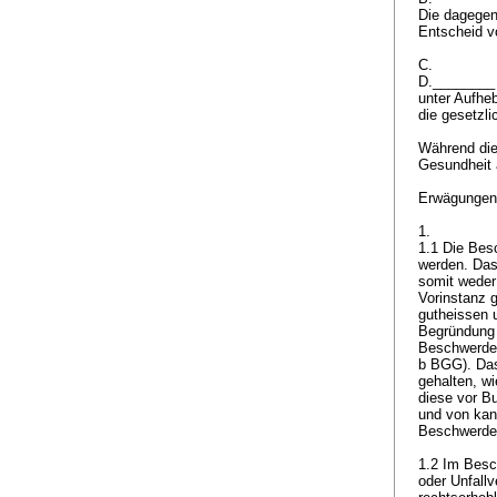
Die dagegen
Entscheid v
C.
D.________ 
unter Aufhe
die gesetzl
Während die
Gesundheit 
Erwägunge
1.
1.1 Die Be
werden. Das
somit weder
Vorinstanz 
gutheissen 
Begründung 
Beschwerde h
b BGG
). Da
gehalten, wi
diese vor B
und von kan
Beschwerde 
1.2 Im Besc
oder Unfallv