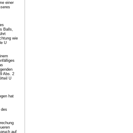
me einer
sseres
tes
s Balls,
ührt
ichtung wie
le U
einem
nfälliges
as
digenden
 9 Abs. 2
rteil U
ogen hat
s des
prechung
eueren
spruch auf