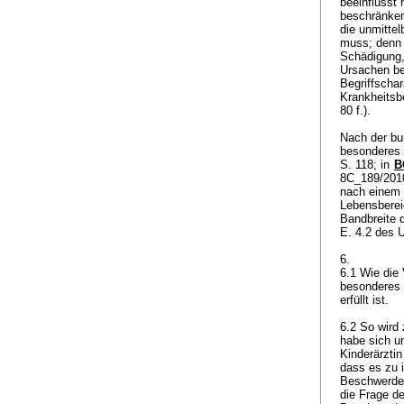
beeinflusst 
beschränken,
die unmitte
muss; denn e
Schädigung,
Ursachen be
Begriffschar
Krankheitsbe
80 f.).
Nach der bu
besonderes 
S. 118; in
B
8C_189/2010
nach einem 
Lebensbereic
Bandbreite 
E. 4.2 des 
6.
6.1 Wie die 
besonderes V
erfüllt ist.
6.2 So wird
habe sich u
Kinderärztin
dass es zu 
Beschwerdefü
die Frage de