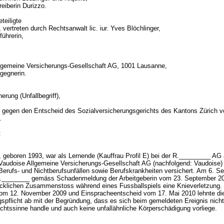
reiberin Durizzo.
teiligte
vertreten durch Rechtsanwalt lic. iur. Yves Blöchlinger,
ührerin,
lgemeine Versicherungs-Gesellschaft AG, 1001 Lausanne,
gegnerin.
d
herung (Unfallbegriff),
gegen den Entscheid des Sozialversicherungsgerichts des Kantons Zürich 
1.
:
 geboren 1993, war als Lernende (Kauffrau Profil E) bei der R._________ AG 
 Vaudoise Allgemeine Versicherungs-Gesellschaft AG (nachfolgend: Vaudoise) 
Berufs- und Nichtberufsunfällen sowie Berufskrankheiten versichert. Am 6. S
 D.________ gemäss Schadenmeldung der Arbeitgeberin vom 23. September 20
cklichen Zusammenstoss während eines Fussballspiels eine Knieverletzung. 
om 12. November 2009 und Einspracheentscheid vom 17. Mai 2010 lehnte di
ngspflicht ab mit der Begründung, dass es sich beim gemeldeten Ereignis nich
echtssinne handle und auch keine unfallähnliche Körperschädigung vorliege.