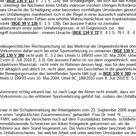
hat (
BGE 130 V 117
E. 2.1 S. 118). Bei Schädigungen, die sich auf das Körpe
 unterliegt der Nachweis eines Unfalls indessen insofern strengen Anforderu
lbare Ursache der Schädigung unter besonders sinnfälligen Umständen gesetz
in Unfallereignis manifestiert sich in der Regel in einer äusserlich wahrnehm
 während bei deren Fehlen eine erhöhte Wahrscheinlichkeit rein krankheitsbed
steht (
BGE 99 V 136
E. 1 S. 138). Der äussere Faktor ist zentrales
akteristikum eines jeden Unfallereignisses; er ist Gegenstück zur - den
griff konstituierenden - inneren Ursache (
BGE 134 V 72
E. 4.1 S. 76 f., E. 4
ndesgerichtlichen Rechtsprechung ist das Merkmal der Ungewöhnlichkeit ohn
Vorkommnis daher auch bei einer Sportverletzung zu verneinen (
BGE 130 V 
GE 130 V 380
nicht publ. E. 3.2 des Urteils U 199/03 vom 10. Mai 2004; Urtei
 vom 9. Juli 2010 E. 3.3). Der äussere Faktor ist nur dann ungewöhnlich, wen
objektiven Massstab - nicht mehr im Rahmen dessen liegt, was für den jeweil
h alltäglich und üblich ist, nicht aber, wenn ein Geschehen in die gewöhnlich
der Bewegungsmuster des betreffenden Sports fällt (vgl. in
BGE 130 V 380
ni
Urteils U 199/03 vom 10. Mai 2004; Urteil 8C_189/2010 vom 9. Juli 2010 E. 5.
Vorinstanz richtig erkannt hat, ist nach Lage der Akten nicht erstellt, dass ein
orkommnis zu der erlittenen Sportverletzung geführt hat, sodass der Unfallbe
 zwar in der Schadenmeldung der Arbeitgeberin vom 23. September 2009 ang
m einen "unglücklichen Zusammenstoss" gehandelt. Frau Dr. med. N._______
 FMH, welche die Versicherte noch auf dem Fussballplatz betreute, schildert
immobilisierende Schmerzen am linken Kniegelenk gekommen sei, als die
hrerin aus dem Stand losgerannt sei. Die Versicherte selber beschrieb den V
s Unfallversicherers, bei welcher Arbeit und unter welchen Umständen sie die