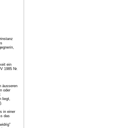
rinstanz
es
gegnerin,
eit ein
UV 1985 Nr.
en äusseren
en oder
t
liegt,
).
 in einer
ss das
idrig"