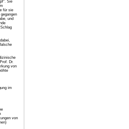
pf". Sie
em
 für sie
h gegangen
abe, und
ende
 Schlag
dabei,
falsche
dizinische
rof. Dr.
irkung von
höhte
gung im
ne
n
nkungen von
nen)