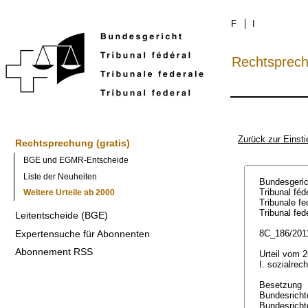
F
I
Rechtsprec
Zurück zur Einsti
Rechtsprechung (gratis)
BGE und EGMR-Entscheide
Liste der Neuheiten
Bundesgeri
Tribunal féd
Weitere Urteile ab 2000
Tribunale f
Tribunal fed
Leitentscheide (BGE)
Expertensuche für Abonnenten
8C_186/2011
Abonnement RSS
Urteil vom 2
I. sozialrec
Besetzung
Bundesricht
Bundesricht