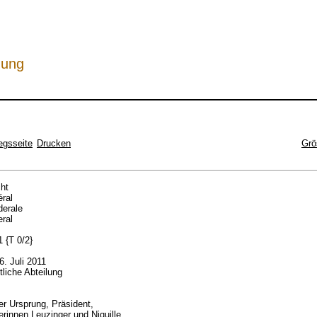
hung
egsseite
Drucken
Grö
cht
éral
ederale
eral
 {T 0/2}
6. Juli 2011
htliche Abteilung
er Ursprung, Präsident,
erinnen Leuzinger und Niquille,