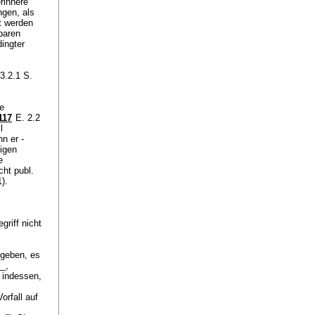
rinnere
ngen, als
t werden
baren
ingter
.3.2.1 S.
e
117
E. 2.2
l
n er -
igen
e
cht publ.
1).
griff nicht
egeben, es
_,
e indessen,
orfall auf