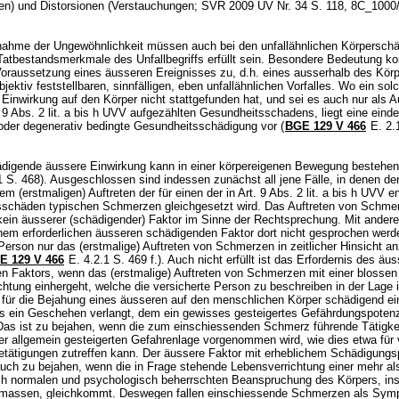
en) und Distorsionen (Verstauchungen; SVR 2009 UV Nr. 34 S. 118, 8C_1000
nahme der Ungewöhnlichkeit müssen auch bei den unfallähnlichen Körpersch
 Tatbestandsmerkmale des Unfallbegriffs erfüllt sein. Besondere Bedeutung 
 Voraussetzung eines äusseren Ereignisses zu, d.h. eines ausserhalb des Kör
bjektiv feststellbaren, sinnfälligen, eben unfallähnlichen Vorfalles. Wo ein sol
 Einwirkung auf den Körper nicht stattgefunden hat, und sei es auch nur als A
 9 Abs. 2 lit. a bis h UVV
aufgezählten Gesundheitsschadens, liegt eine einde
 oder degenerativ bedingte Gesundheitsschädigung vor (
BGE 129 V 466
E. 2.
ädigende äussere Einwirkung kann in einer körpereigenen Bewegung bestehen
 S. 468). Ausgeschlossen sind indessen zunächst all jene Fälle, in denen de
em (erstmaligen) Auftreten der für einen der in
Art. 9 Abs. 2 lit. a bis h UVV
en
schäden typischen Schmerzen gleichgesetzt wird. Das Auftreten von Schme
 kein äusserer (schädigender) Faktor im Sinne der Rechtsprechung. Mit ander
nem erforderlichen äusseren schädigenden Faktor dort nicht gesprochen werd
Person nur das (erstmalige) Auftreten von Schmerzen in zeitlicher Hinsicht 
E 129 V 466
E. 4.2.1 S. 469 f.). Auch nicht erfüllt ist das Erfordernis des äu
n Faktors, wenn das (erstmalige) Auftreten von Schmerzen mit einer blossen
htung einhergeht, welche die versicherte Person zu beschreiben in der Lage i
t für die Bejahung eines äusseren auf den menschlichen Körper schädigend e
ts ein Geschehen verlangt, dem ein gewisses gesteigertes Gefährdungspotenz
Das ist zu bejahen, wenn die zum einschiessenden Schmerz führende Tätigke
r allgemein gesteigerten Gefahrenlage vorgenommen wird, wie dies etwa für 
Betätigungen zutreffen kann. Der äussere Faktor mit erheblichem Schädigungs
auch zu bejahen, wenn die in Frage stehende Lebensverrichtung einer mehr al
ch normalen und psychologisch beherrschten Beanspruchung des Körpers, in
dmassen, gleichkommt. Deswegen fallen einschiessende Schmerzen als Sy