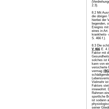
(Verdrehung
2.3).
8.2 Mit Aus
die übrigen
hierbei der
liegenden, o
Ereignis mit
eines in
Art.
krankheits-
S. 466 f.).
8.3 Die sch
V 466
E. 4.1
Faktor mit d
Gesundheits
solches ist
kann von ei
versicherte 
vermag (
BG
schädigende
Lebensverric
Vielmehr is
Faktors ste
innewohnt. 
Rahmen eine
sportliche 
ist sodann 
physiologis
seiner Glie