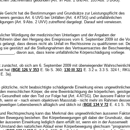
lichen Sachverhalts gebunden (
Art. 97 Abs. 2 und
Art. 105 Abs. 3 BGG
).
le Gericht hat die Bestimmungen und Grundsätze zur Leistungspflicht des
cherers gemäss
Art. 6 UVG
bei Unfällen (
Art. 4 ATSG
) und unfallähnlichen
igungen (
Art. 9 Abs. 2 UVV
) zutreffend dargelegt. Darauf wird verwiesen.
slicher Würdigung der medizinischen Unterlagen und der Angaben der
ührerin über den Hergang des Ereignisses vom 6. September 2009 ist die Vo
gelangt, dass dieses nicht als Unfall im Rechtssinne zu qualifizieren sei. D
ng sie gestützt auf die Stellungnahmen des Vertrauensarztes der Beschwerde
________, davon aus, dass keine unfallähnliche Körperschädigung vorliege.
st zunächst, ob sich am 6. September 2009 mit überwiegender Wahrscheinlichk
et hat (
BGE 126 V 353
E. 5b S. 360;
130 III 321
E. 3.2 u. 3.3 S. 324 f.; RK
 E. 3a).
ie plötzliche, nicht beabsichtigte schädigende Einwirkung eines ungewöhnlich
den menschlichen Körper, die eine Beeinträchtigung der körperlichen, geistig
 Gesundheit oder den Tod zur Folge hat (
Art. 4 ATSG
). Der äussere Faktor is
h, wenn er - nach einem objektiven Massstab - nicht mehr im Rahmen dessen 
jeweiligen Lebensbereich alltäglich und üblich ist (
BGE 134 V 72
E. 4.1 S. 76
und Rechtsprechung kann das Merkmal des ungewöhnlichen äusseren Faktors
rten Bewegung bestehen. Bei Körperbewegungen gilt dabei der Grundsatz, da
der äusseren Einwirkung lediglich dann erfüllt ist, wenn ein in der Aussenwelt
 Umstand den natürlichen Ablauf einer Körperbewegung gleichsam "programmw