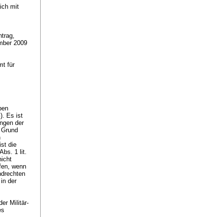
ich mit
ntrag,
ember 2009
t für
ben
G
). Es ist
ngen der
 Grund
n
ist die
Abs. 1 lit.
nicht
üfen, wenn
ndrechten
in der
r Militär-
es