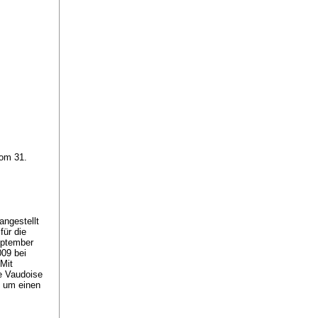
vom 31.
angestellt
für die
eptember
09 bei
Mit
e Vaudoise
t um einen