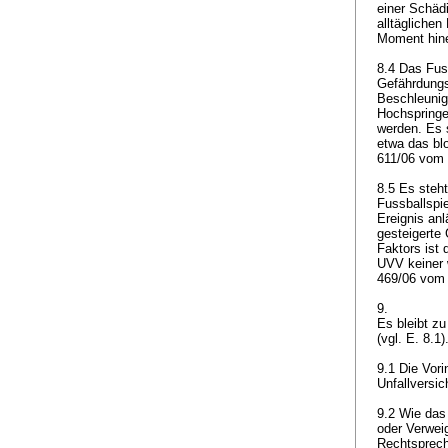
einer Schäd
alltägliche
Moment hinei
8.4 Das Fus
Gefährdungs
Beschleunig
Hochspringe
werden. Es s
etwa das bl
611/06 vom 
8.5 Es steht
Fussballspie
Ereignis anl
gesteigerte 
Faktors ist 
UVV
keiner 
469/06 vom 2
9.
Es bleibt z
(vgl. E. 8.1)
9.1 Die Vor
Unfallversic
9.2 Wie das
oder Verwei
Rechtsprech