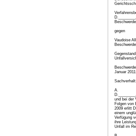
Gerichtssch
Verfahrensbe
D.________, 
Beschwerdef
gegen
Vaudoise Al
Beschwerde
Gegenstan
Unfallversic
Beschwerde 
Januar 201
Sachverhalt
A.
D.________,
und bei der
Folgen von 
2009 erlitt
einem unglü
Verfügung v
ihre Leistu
Unfall im R
B.