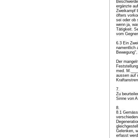
Beschwerden
ergänzte au
Zweikampf b
öfters vork
sei oder ob
wenn ja, wa
Tätigkeit. 
vom Gegner
6.3 Ein Zwe
namentlich 
Bewegung", 
Der mangeln
Feststellung
med. M.____
aussen auf d
Kraftanstre
7.
Zu beurteile
Sinne von
A
8.
8.1 Gemäss 
verschieden
Degeneratio
gleichgeste
Gelenken, w
erfasst wer