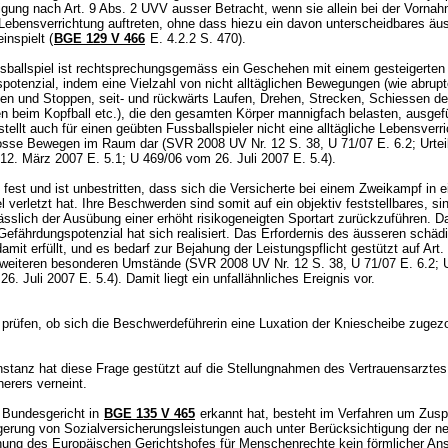
igung nach
Art. 9 Abs. 2 UVV
ausser Betracht, wenn sie allein bei der Vornah
n Lebensverrichtung auftreten, ohne dass hiezu ein davon unterscheidbares äu
nspielt (
BGE 129 V 466
E. 4.2.2 S. 470).
sballspiel ist rechtsprechungsgemäss ein Geschehen mit einem gesteigerten
potenzial, indem eine Vielzahl von nicht alltäglichen Bewegungen (wie abrup
en und Stoppen, seit- und rückwärts Laufen, Drehen, Strecken, Schiessen de
n beim Kopfball etc.), die den gesamten Körper mannigfach belasten, ausgef
tellt auch für einen geübten Fussballspieler nicht eine alltägliche Lebensverr
osse Bewegen im Raum dar (SVR 2008 UV Nr. 12 S. 38, U 71/07 E. 6.2; Urtei
12. März 2007 E. 5.1; U 469/06 vom 26. Juli 2007 E. 5.4).
 fest und ist unbestritten, dass sich die Versicherte bei einem Zweikampf in 
l verletzt hat. Ihre Beschwerden sind somit auf ein objektiv feststellbares, sin
ässlich der Ausübung einer erhöht risikogeneigten Sportart zurückzuführen. D
Gefährdungspotenzial hat sich realisiert. Das Erfordernis des äusseren schä
damit erfüllt, und es bedarf zur Bejahung der Leistungspflicht gestützt auf
Art.
weiteren besonderen Umstände (SVR 2008 UV Nr. 12 S. 38, U 71/07 E. 6.2; U
6. Juli 2007 E. 5.4). Damit liegt ein unfallähnliches Ereignis vor.
u prüfen, ob sich die Beschwerdeführerin eine Luxation der Kniescheibe zugez
.
instanz hat diese Frage gestützt auf die Stellungnahmen des Vertrauensarzte
herers verneint.
 Bundesgericht in
BGE 135 V 465
erkannt hat, besteht im Verfahren um Zus
gerung von Sozialversicherungsleistungen auch unter Berücksichtigung der n
ung des Europäischen Gerichtshofes für Menschenrechte kein förmlicher An