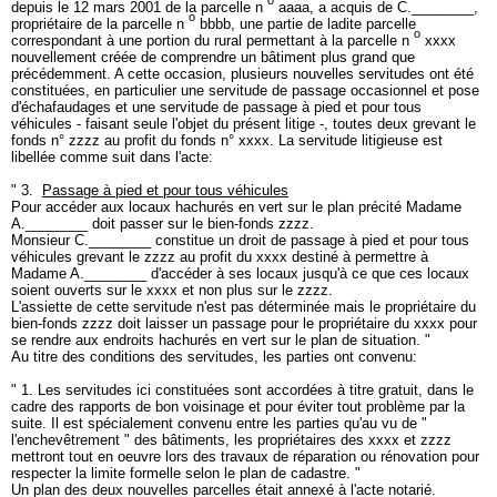
o
depuis le 12 mars 2001 de la parcelle n
aaaa, a acquis de C.________,
o
propriétaire de la parcelle n
bbbb, une partie de ladite parcelle
o
correspondant à une portion du rural permettant à la parcelle n
xxxx
nouvellement créée de comprendre un bâtiment plus grand que
précédemment. A cette occasion, plusieurs nouvelles servitudes ont été
constituées, en particulier une servitude de passage occasionnel et pose
d'échafaudages et une servitude de passage à pied et pour tous
véhicules - faisant seule l'objet du présent litige -, toutes deux grevant le
fonds n° zzzz au profit du fonds n° xxxx. La servitude litigieuse est
libellée comme suit dans l'acte:
" 3.
Passage à pied et pour tous véhicules
Pour accéder aux locaux hachurés en vert sur le plan précité Madame
A.________ doit passer sur le bien-fonds zzzz.
Monsieur C.________ constitue un droit de passage à pied et pour tous
véhicules grevant le zzzz au profit du xxxx destiné à permettre à
Madame A.________ d'accéder à ses locaux jusqu'à ce que ces locaux
soient ouverts sur le xxxx et non plus sur le zzzz.
L'assiette de cette servitude n'est pas déterminée mais le propriétaire du
bien-fonds zzzz doit laisser un passage pour le propriétaire du xxxx pour
se rendre aux endroits hachurés en vert sur le plan de situation. "
Au titre des conditions des servitudes, les parties ont convenu:
" 1. Les servitudes ici constituées sont accordées à titre gratuit, dans le
cadre des rapports de bon voisinage et pour éviter tout problème par la
suite. Il est spécialement convenu entre les parties qu'au vu de "
l'enchevêtrement " des bâtiments, les propriétaires des xxxx et zzzz
mettront tout en oeuvre lors des travaux de réparation ou rénovation pour
respecter la limite formelle selon le plan de cadastre. "
Un plan des deux nouvelles parcelles était annexé à l'acte notarié.