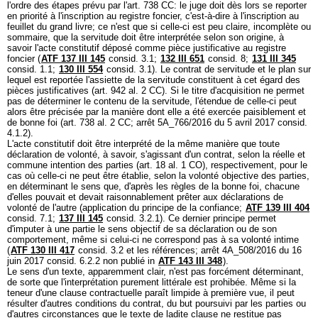
l'ordre des étapes prévu par l'
art. 738 CC
: le juge doit dès lors se reporter
en priorité à l'inscription au registre foncier, c'est-à-dire à l'inscription au
feuillet du grand livre; ce n'est que si celle-ci est peu claire, incomplète ou
sommaire, que la servitude doit être interprétée selon son origine, à
savoir l'acte constitutif déposé comme pièce justificative au registre
foncier (
ATF 137 III 145
consid. 3.1;
132 III 651
consid. 8;
131 III 345
consid. 1.1;
130 III 554
consid. 3.1). Le contrat de servitude et le plan sur
lequel est reportée l'assiette de la servitude constituent à cet égard des
pièces justificatives (
art. 942 al. 2 CC
). Si le titre d'acquisition ne permet
pas de déterminer le contenu de la servitude, l'étendue de celle-ci peut
alors être précisée par la manière dont elle a été exercée paisiblement et
de bonne foi (
art. 738 al. 2 CC
; arrêt 5A_766/2016 du 5 avril 2017 consid.
4.1.2).
L'acte constitutif doit être interprété de la même manière que toute
déclaration de volonté, à savoir, s'agissant d'un contrat, selon la réelle et
commune intention des parties (
art. 18 al. 1 CO
), respectivement, pour le
cas où celle-ci ne peut être établie, selon la volonté objective des parties,
en déterminant le sens que, d'après les règles de la bonne foi, chacune
d'elles pouvait et devait raisonnablement prêter aux déclarations de
volonté de l'autre (application du principe de la confiance;
ATF 139 III 404
consid. 7.1;
137 III 145
consid. 3.2.1). Ce dernier principe permet
d'imputer à une partie le sens objectif de sa déclaration ou de son
comportement, même si celui-ci ne correspond pas à sa volonté intime
(
ATF 130 III 417
consid. 3.2 et les références; arrêt 4A_508/2016 du 16
juin 2017 consid. 6.2.2 non publié in
ATF 143 III 348
).
Le sens d'un texte, apparemment clair, n'est pas forcément déterminant,
de sorte que l'interprétation purement littérale est prohibée. Même si la
teneur d'une clause contractuelle paraît limpide à première vue, il peut
résulter d'autres conditions du contrat, du but poursuivi par les parties ou
d'autres circonstances que le texte de ladite clause ne restitue pas