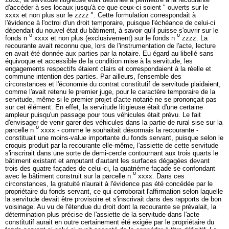
d'accéder à ses locaux jusqu'à ce que ceux-ci soient " ouverts sur le
xxxx et non plus sur le zzzz ". Cette formulation correspondait à
l'évidence à l'octroi d'un droit temporaire, puisque l'échéance de celui-ci
dépendait du nouvel état du bâtiment, à savoir qu'il puisse s'ouvrir sur le
o
o
fonds n
xxxx et non plus (exclusivement) sur le fonds n
zzzz. La
recourante avait reconnu que, lors de l'instrumentation de l'acte, lecture
en avait été donnée aux parties par la notaire. Eu égard au libellé sans
équivoque et accessible de la condition mise à la servitude, les
engagements respectifs étaient clairs et correspondaient à la réelle et
commune intention des parties. Par ailleurs, l'ensemble des
circonstances et l'économie du contrat constitutif de servitude plaidaient,
comme l'avait retenu le premier juge, pour le caractère temporaire de la
servitude, même si le premier projet d'acte notarié ne se prononçait pas
sur cet élément. En effet, la servitude litigieuse était d'une certaine
ampleur puisqu'un passage pour tous véhicules était prévu. Le fait
d'envisager de venir garer des véhicules dans la partie de rural sise sur la
o
parcelle n
xxxx - comme le souhaitait désormais la recourante -
constituait une moins-value importante du fonds servant, puisque selon le
croquis produit par la recourante elle-même, l'assiette de cette servitude
s'inscrirait dans une sorte de demi-cercle contournant aux trois quarts le
bâtiment existant et amputant d'autant les surfaces dégagées devant
trois des quatre façades de celui-ci, la quatrième façade se confondant
o
avec le bâtiment construit sur la parcelle n
xxxx. Dans ces
circonstances, la gratuité n'aurait à l'évidence pas été concédée par le
propriétaire du fonds servant, ce qui corroborait l'affirmation selon laquelle
la servitude devait être provisoire et s'inscrivait dans des rapports de bon
voisinage. Au vu de l'étendue du droit dont la recourante se prévalait, la
détermination plus précise de l'assiette de la servitude dans l'acte
constitutif aurait en outre certainement été exigée par le propriétaire du