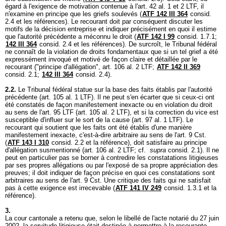
égard à l'exigence de motivation contenue à l'
art. 42 al. 1 et 2 LTF
, il
n'examine en principe que les griefs soulevés (
ATF 142 III 364
consid.
2.4 et les références). Le recourant doit par conséquent discuter les
motifs de la décision entreprise et indiquer précisément en quoi il estime
que l'autorité précédente a méconnu le droit (
ATF 142 I 99
consid. 1.7.1;
142 III 364
consid. 2.4 et les références). De surcroît, le Tribunal fédéral
ne connaît de la violation de droits fondamentaux que si un tel grief a été
expressément invoqué et motivé de façon claire et détaillée par le
recourant ("principe d'allégation",
art. 106 al. 2 LTF
;
ATF 142 II 369
consid. 2.1;
142 III 364
consid. 2.4).
2.2.
Le Tribunal fédéral statue sur la base des faits établis par l'autorité
précédente (
art. 105 al. 1 LTF
). Il ne peut s'en écarter que si ceux-ci ont
été constatés de façon manifestement inexacte ou en violation du droit
au sens de l'
art. 95 LTF
(
art. 105 al. 2 LTF
), et si la correction du vice est
susceptible d'influer sur le sort de la cause (
art. 97 al. 1 LTF
). Le
recourant qui soutient que les faits ont été établis d'une manière
manifestement inexacte, c'est-à-dire arbitraire au sens de l'
art. 9 Cst.
(
ATF 143 I 310
consid. 2.2 et la référence), doit satisfaire au principe
d'allégation susmentionné (
art. 106 al. 2 LTF
; cf.
supra
consid. 2.1). Il ne
peut en particulier pas se borner à contredire les constatations litigieuses
par ses propres allégations ou par l'exposé de sa propre appréciation des
preuves; il doit indiquer de façon précise en quoi ces constatations sont
arbitraires au sens de l'
art. 9 Cst.
Une critique des faits qui ne satisfait
pas à cette exigence est irrecevable (
ATF 141 IV 249
consid. 1.3.1 et la
référence).
3.
La cour cantonale a retenu que, selon le libellé de l'acte notarié du 27 juin
2002, la servitude litigieuse était destinée à permettre à la recourante