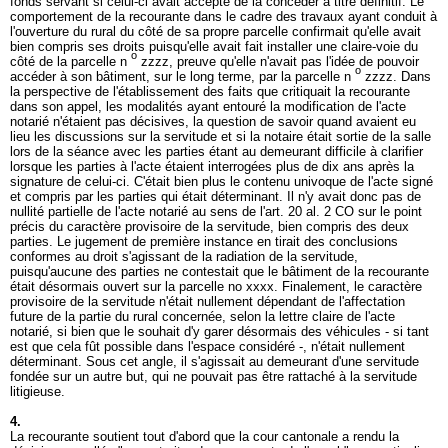
fonds servant si celui-ci avait accepté de la concéder à titre définitif. Le
comportement de la recourante dans le cadre des travaux ayant conduit à
l'ouverture du rural du côté de sa propre parcelle confirmait qu'elle avait
bien compris ses droits puisqu'elle avait fait installer une claire-voie du
o
côté de la parcelle n
zzzz, preuve qu'elle n'avait pas l'idée de pouvoir
o
accéder à son bâtiment, sur le long terme, par la parcelle n
zzzz. Dans
la perspective de l'établissement des faits que critiquait la recourante
dans son appel, les modalités ayant entouré la modification de l'acte
notarié n'étaient pas décisives, la question de savoir quand avaient eu
lieu les discussions sur la servitude et si la notaire était sortie de la salle
lors de la séance avec les parties étant au demeurant difficile à clarifier
lorsque les parties à l'acte étaient interrogées plus de dix ans après la
signature de celui-ci. C'était bien plus le contenu univoque de l'acte signé
et compris par les parties qui était déterminant. Il n'y avait donc pas de
nullité partielle de l'acte notarié au sens de l'
art. 20 al. 2 CO
sur le point
précis du caractère provisoire de la servitude, bien compris des deux
parties. Le jugement de première instance en tirait des conclusions
conformes au droit s'agissant de la radiation de la servitude,
puisqu'aucune des parties ne contestait que le bâtiment de la recourante
était désormais ouvert sur la parcelle no xxxx. Finalement, le caractère
provisoire de la servitude n'était nullement dépendant de l'affectation
future de la partie du rural concernée, selon la lettre claire de l'acte
notarié, si bien que le souhait d'y garer désormais des véhicules - si tant
est que cela fût possible dans l'espace considéré -, n'était nullement
déterminant. Sous cet angle, il s'agissait au demeurant d'une servitude
fondée sur un autre but, qui ne pouvait pas être rattaché à la servitude
litigieuse.
4.
La recourante soutient tout d'abord que la cour cantonale a rendu la