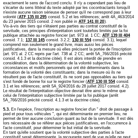
exactement le sens de l'accord conclu. Il n'y a cependant pas lieu de
s'écarter du sens littéral du texte adopté par les cocontractants lorsqu'il
n'existe aucune raison sérieuse de penser qu'il ne correspond pas à leur
volonté (
ATF 135 III 295
consid. 5.2 et les références; arrêt 4A_463/2014
du 23 janvier 2015 consid. 2 non publié in
ATF 141 III 20
).
Vis-à-vis des tiers qui n'étaient pas parties au contrat constitutif de la
servitude, ces principes d'interprétation sont toutefois limités par la foi
publique attachée au registre foncier (
art. 973 al. 1 CC
;
ATF 139 III 404
consid. 7.1;
137 III 145
consid. 3.2.2;
130 III 554
consid. 3.1), lequel
comprend non seulement le grand livre, mais aussi les pièces
justificatives, dans la mesure où elles précisent la portée de l'inscription
(
art. 971 al. 2 CC
repris par l'
art. 738 al. 2 CC
; arrêt 5A_766/2016 précité
consid. 4.1.3 et la doctrine citée). Il est alors interdit de prendre en
considération, dans la détermination de la volonté subjective, les
circonstances et motifs personnels qui ont été déterminants dans la
formation de la volonté des constituants; dans la mesure où ils ne
résultent pas de l'acte constitutif, ils ne sont pas opposables au tiers qui
s'est fondé de bonne foi sur le registre foncier (
ATF 130 III 554
consid.
3.1 et les références; arrêt 5A_924/2016 du 28 juillet 2017 consid. 4.2).
Le résultat de l'interprétation objective devrait être ainsi le même que
celui de l'interprétation subjective limitée par la foi publique (arrêt
5A_766/2016 précité consid. 4.1.3 et la doctrine citée).
5.3.
En l'espèce, l'inscription au registre foncier d'un " droit de passage à
pied et pour tous véhicules ", qui est déterminante en premier lieu, ne
permet de tirer aucune conclusion quant au but de la servitude. Il est dès
lors nécessaire de se référer aux pièces justificatives, en l'occurrence à
l'acte constitutif, pour déterminer le but initial de la servitude.
En tant qu'elle soutient que la volonté subjective des parties à l'acte
constitutif serait déterminante, la recourante perd de vue qu'elle ne peut