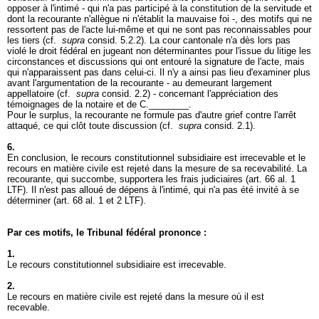
opposer à l'intimé - qui n'a pas participé à la constitution de la servitude et
dont la recourante n'allègue ni n'établit la mauvaise foi -, des motifs qui ne
ressortent pas de l'acte lui-même et qui ne sont pas reconnaissables pour
les tiers (cf.
supra
consid. 5.2.2). La cour cantonale n'a dès lors pas
violé le droit fédéral en jugeant non déterminantes pour l'issue du litige les
circonstances et discussions qui ont entouré la signature de l'acte, mais
qui n'apparaissent pas dans celui-ci. Il n'y a ainsi pas lieu d'examiner plus
avant l'argumentation de la recourante - au demeurant largement
appellatoire (cf.
supra
consid. 2.2) - concernant l'appréciation des
témoignages de la notaire et de C.________.
Pour le surplus, la recourante ne formule pas d'autre grief contre l'arrêt
attaqué, ce qui clôt toute discussion (cf.
supra
consid. 2.1).
6.
En conclusion, le recours constitutionnel subsidiaire est irrecevable et le
recours en matière civile est rejeté dans la mesure de sa recevabilité. La
recourante, qui succombe, supportera les frais judiciaires (
art. 66 al. 1
LTF
). Il n'est pas alloué de dépens à l'intimé, qui n'a pas été invité à se
déterminer (
art. 68 al. 1 et 2 LTF
).
Par ces motifs, le Tribunal fédéral prononce :
1.
Le recours constitutionnel subsidiaire est irrecevable.
2.
Le recours en matière civile est rejeté dans la mesure où il est
recevable.