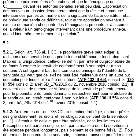
préférence aux premières déclarations et que le témoignage de
C._______ devant les autorités pénales serait peu clair. L'appréciation
des preuves au dossier démontrerait ainsi que la réelle et commune
intention des parties au moment de la signature de l'acte constitutif était
de prévoir une servitude définitive, tout autre appréciation revenant à "
exclure de manière choquante des témoignages probants et à accorder
de la valeur à un témoignage intervenant dans une procédure annexe,
quand bien même ce dernier est peu clair ".
5.2.
5.2.1.
Selon l'
art. 736 al. 1 CC
, le propriétaire grevé peut exiger la
radiation d'une servitude qui a perdu toute utilité pour le fonds dominant.
D'après la jurisprudence, celle-ci se définit par l'intérêt du propriétaire de
ce fonds à exercer la servitude conformément à son objet et à son
contenu. A cet égard, il faut tenir compte du principe de l'identité de la
servitude qui veut que celle-ci ne peut être maintenue dans un autre but
que celui pour lequel elle a été constituée (
ATF 132 III 651
consid. 8;
130
III 554
consid. 2; arrêt 5D_176/2015 du 21 novembre 2016 consid. 2.1). Il
convient ainsi de rechercher si l'usage de la servitude présente encore
pour le propriétaire du fonds dominant, respectivement pour le titulaire de
la servitude, un intérêt conforme à son but initial (
ATF 130 III 554
consid.
er
2; arrêt 5A_740/2014 du 1
février 2016 consid. 4.1).
5.2.2.
Aux termes de l'
art. 738 CC
, l'inscription fait règle, en tant qu'elle
désigne clairement les droits et les obligations dérivant de la servitude
(al. 1). L'étendue de celle-ci peut être précisée, dans les limites de
l'inscription, soit par son origine, soit par la manière dont la servitude a
été exercée pendant longtemps, paisiblement et de bonne foi (al. 2). Pour
déterminer le contenu d'une servitude, il convient ainsi de procéder selon