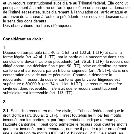
et un recours constitutionnel subsidiaire au Tribunal fédéral. Elle conclut
principalement à la réforme de l'arrêt querellé en ce sens que la demande
de l'intimé est rejetée, subsidiairement à l'annulation de l'arrêt attaqué et
au renvoi de la cause à l'autorité précédente pour nouvelle décision dans
le sens des considérants.
Des observations n'ont pas été requises.
Considérant en droit :
1.
Déposé en temps utile (art. 46 al. 1 let. a et 100 al. 1 LTF) et dans la
forme légale (
art. 42 al. 1 LTF
), par la partie qui a succombé dans ses
conclusions devant l'autorité précédente (
art. 76 al. 1 LTF
), le recours est
dirigé contre une décision finale (
art. 90 LTF
), prise en dernière instance
cantonale et sur recours par un tribunal supérieur (
art. 75 LTF
), dans une
contestation civile de nature pécuniaire. Comme le démontre la
recourante, il ressort du dossier cantonal que la valeur litigieuse est
supérieure à 30'000 fr. (
art. 74 al. 1 let. b LTF
). Le recours en matière
civile est donc recevable. Il s'ensuit que le recours constitutionnel
subsidiaire est irrecevable (
art. 113 LTF
).
2.
2.1.
Saisi d'un recours en matière civile, le Tribunal fédéral applique le
droit d'office (
art. 106 al. 1 LTF
). Il n'est toutefois lié ni par les motifs
invoqués par les parties, ni par l'argumentation juridique retenue par
l'autorité cantonale; il peut donc admettre le recours pour d'autres motifs
que ceux invoqués par le recourant, comme il peut le rejeter en opérant
une substitution de motifs (
ATF 143 V 19
consid. 2.3). Cela étant, eu