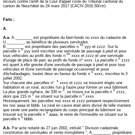
recours contre l'arrêt de la Cour d'appel civile du Tribunal cantonal du
canton de Neuchâtel du 24 mars 2017 (CACIV.2016.50/ctr).
Faits :
A.
A.a.
A.________ est propriétaire du bien-fonds no xxxx du cadastre de
U.________, au bénéfice de plusieurs servitudes.
os
B.________ est propriétaire des parcelles n
yyy et zzzz. Sur la
o
parcelle n
yyy sont inscrites une servitude de passage à pied et pour
os
tous véhicules au profit des fonds n
xxxx et zzzz et une servitude
o
d'usage de place de parc au profit du fonds n° xxxx. La parcelle n
zzzz
est quant à elle grevée d'une servitude de passage à pied et pour tous
véhicules et d'une servitude de passage occasionnel et pose
o
d'échafaudages, toutes deux en faveur du fonds n
xxxx, inscrites le 3
juillet 2002.
s
Sur chacune des parcelles n°
xxxx et zzzz se trouvent érigés une
habitation et un rural, accolés l'un à l'autre pour former un seul bâtiment.
2
o
La plus grande surface, de 330 m
, se trouve sur la parcelle n
zzzz,
2
o
alors que 215 m
se situent sur la parcelle n
xxxx.
Historiquement, les parcelles nos xxxx et zzzz portaient respectivement
les nos aaaa et bbbb. Le rural en cause était alors divisé de telle manière
que seule une partie rectangulaire du corps principal du bâtiment se
o
trouvait sur la parcelle n
aaaa, le reste de l'immeuble se situant sur la
o
parcelle n
bbbb.
A.b.
Par acte notarié du 27 juin 2002, intitulé " Division cadastrale,
constitution de servitudes et vente immobilière ", A.________, propriétaire