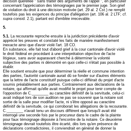
décision querellée " sans traiter des arguments de l'appel ", en particulier
concernant l'appréciation des témoignages par le premier juge. Son grief
de violation du droit à une décision motivée (
art. 29 al. 2 Cst.
) ne remplit
toutefois pas les exigences du principe d'allégation (
art. 106 al. 2 LTF
; cf.
supra
consid. 2.1), partant est d'emblée irrecevable.
5.
5.1.
La recourante reproche ensuite à la juridiction précédente d'avoir
apprécié les preuves et constaté les faits de manière manifestement
inexacte ainsi que d'avoir violé l'
art. 18 CO
.
En substance, elle fait tout d'abord grief à la cour cantonale d'avoir violé
le droit fédéral en procédant à une interprétation objective de l'acte
litigieux, sans avoir auparavant cherché à déterminer la volonté
subjective des parties ni démontré en quoi celle-ci n'était pas possible à
établir.
Elle soutient ensuite que pour déterminer la réelle et commune intention
des parties, l'autorité cantonale aurait dû se fonder sur d'autres éléments
que la lettre de l'acte constitutif puisque celle-ci différait du projet d'acte
soumis préalablement aux parties. Contrairement aux déclarations de la
notaire, qui affirmait qu'elle avait modifié le projet pour tenir compte de
l'opposition de C.________ au caractère définitif de la servitude, celui-ci
avait indiqué lors de son audition ne pas se souvenir que la notaire soit
sortie de la salle pour modifier l'acte, ni s'être opposé au caractère
définitif de la servitude, ce qui corroborait les allégations de la recourante.
C.________ n'avait tenu un discours différent que lorsqu'il avait été
interrogé une seconde fois par le procureur dans le cadre de la plainte
pour faux témoignage déposée à l'encontre de la notaire. Ce deuxième
témoignage devrait toutefois être écarté, dès lors qu'en présence de
déclarations contradictoires, il conviendrait en général de donner la