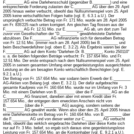
F.________ AG eine Darlehensschuld (gegenüber B.________) und eine
entsprechende Forderung zulasten der C.________ AG über den 29. April
2005 hinaus weiter verbucht, obwohl das Nullsummenspiel vom 25. April
2005 keine wirtschaftlichen Folgen hatte (vgl. E. 6.3.1 a.U.). Der
ursprünglich verbuchte Betrag von Fr. 171 Mio. wurde am 28. April 2005
um Fr. 835'225 nach unten korrigiert. Am gleichen Tag flossen aus der
F.________ AG Fr. 12.51 Mio. zur E.________ AG ab, um dort zum Teil
zuvor von Gesellschaften der "D.________" gewährleistete Darlehen
abzulösen. Die F.________ AG refinanzierte sich für denselben Betrag
von Fr. 12.51 Mio. (immer noch am 28. April 2005) bei B.________ und
beim Beschwerdeführer (vgl. oben E. 3.2.2). Als Ergebnis waren bei der
F.________ AG auf dem Konto "Darlehen Dr. B.________, Konto 250110"
u. a. die beiden folgenden Beträge verbucht: Fr. 157.654 Mio. und Fr.
12.51 Mio. Der erste entsprach nach dem Nullsummenspiel vom 25. April
2005 in seinem gesamten Umfang einer gegenleistungslos ausgerichteten
Leistung an die am besagten Konto wirtschaftlich Berechtigten (vgl. E.
9.2.1 a.U.).
Der Betrag von Fr. 157.654 Mio. war sodann beim Erwerb der E.________
AG-Aktien von Belang (vgl. oben E. 3.2.1). Der dafür aufgebrachte
gesamte Kaufpreis von Fr. 160.654 Mio. wurde nur im Umfang von Fr. 3
Mio. mit einem Darlehen von B.________ über die F.________ AG an die
C.________ AG finanziert, daneben aber mit einem Kredit über Fr.
157.654 Mio., der entgegen dem erweckten Anschein nicht von
B.________ (über die F.________ AG) ausging, sondern seitens der
N.________ AG gewährt wurde. Wenn also über den 25. April 2005 hinaus
eine Darlehenskette im Betrag von Fr. 160.654 Mio. von B.________ über
die F.________ AG und von dieser weiter zur C.________ AG verbucht
blieb, obwohl das wirklich eingebrachte Darlehen über diese Kette sich
nur auf Fr. 3 Mio. belief, so ergab sich daraus eine gegenleistungslose
Leistung von Fr. 157.654 Mio. an die Kontoinhaber (vgl. E. 9.2.1 a.U.).