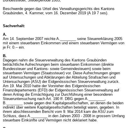
Bundessteuer, Steuerperiode 2005,
Beschwerde gegen das Urteil des Verwaltungsgerichts des Kantons
Graubünden, 4. Kammer, vom 16. Dezember 2019 (A 19 7 ses).
Sachverhalt:
A.
Am 14. September 2007 reichte A.________ seine Steuererklärung 2005
mit einem steuerbaren Einkommen und einem steuerbaren Vermögen von
je Fr. 0.-- ein.
B.
Dagegen nahm die Steuerverwaltung des Kantons Graubünden
beträchtliche Aufrechnungen beim steuerbaren Einkommen (direkte
Bundessteuer und Kantons- sowie Gemeindesteuern) sowie beim
steuerbaren Vermögen (Staatssteuer) vor. Diese Aufrechnungen gingen
auf Untersuchungen und Abklärungen der Abteilung Strafsachen und
Untersuchungen (ASU) der Eidgenössischen Steuerverwaltung zurück.
Am 19. Mai 2010 hatte der Vorsteher des Eidgenössischen
Finanzdepartements (EFD) der Eidgenössischen Steuerverwaltung auf
deren Antrag die Ermächtigung zur Durchführung einer besonderen
Steueruntersuchung nach
Art. 190 ff. DBG
gegen A.________,
B.________ sowie gegen drei Kapitalgesellschaften, an denen die beiden
indirekt über weitere Kapitalgesellschaften beteiligt waren, gegeben. In
ihrem abschliessenden Bericht vom 9. Mai 2014 kam die ASU zum
Schluss, dass A.________ in den Jahren 2003 - 2008 in grossem Umfang
steuerbare Einkünfte und Vermögen nicht deklariert habe.