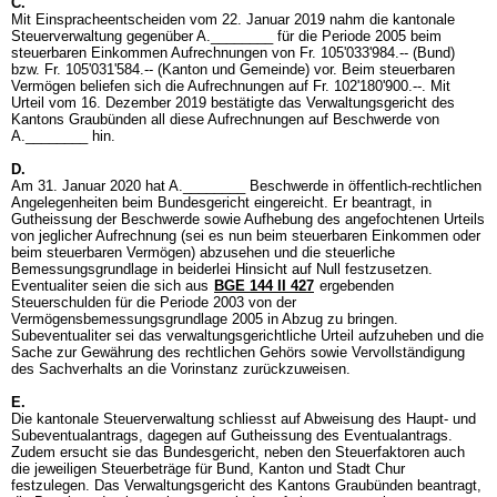
C.
Mit Einspracheentscheiden vom 22. Januar 2019 nahm die kantonale
Steuerverwaltung gegenüber A.________ für die Periode 2005 beim
steuerbaren Einkommen Aufrechnungen von Fr. 105'033'984.-- (Bund)
bzw. Fr. 105'031'584.-- (Kanton und Gemeinde) vor. Beim steuerbaren
Vermögen beliefen sich die Aufrechnungen auf Fr. 102'180'900.--. Mit
Urteil vom 16. Dezember 2019 bestätigte das Verwaltungsgericht des
Kantons Graubünden all diese Aufrechnungen auf Beschwerde von
A.________ hin.
D.
Am 31. Januar 2020 hat A.________ Beschwerde in öffentlich-rechtlichen
Angelegenheiten beim Bundesgericht eingereicht. Er beantragt, in
Gutheissung der Beschwerde sowie Aufhebung des angefochtenen Urteils
von jeglicher Aufrechnung (sei es nun beim steuerbaren Einkommen oder
beim steuerbaren Vermögen) abzusehen und die steuerliche
Bemessungsgrundlage in beiderlei Hinsicht auf Null festzusetzen.
Eventualiter seien die sich aus
BGE 144 II 427
ergebenden
Steuerschulden für die Periode 2003 von der
Vermögensbemessungsgrundlage 2005 in Abzug zu bringen.
Subeventualiter sei das verwaltungsgerichtliche Urteil aufzuheben und die
Sache zur Gewährung des rechtlichen Gehörs sowie Vervollständigung
des Sachverhalts an die Vorinstanz zurückzuweisen.
E.
Die kantonale Steuerverwaltung schliesst auf Abweisung des Haupt- und
Subeventualantrags, dagegen auf Gutheissung des Eventualantrags.
Zudem ersucht sie das Bundesgericht, neben den Steuerfaktoren auch
die jeweiligen Steuerbeträge für Bund, Kanton und Stadt Chur
festzulegen. Das Verwaltungsgericht des Kantons Graubünden beantragt,