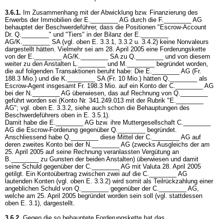
3.6.1.
Im Zusammenhang mit der Abwicklung bzw. Finanzierung des
Erwerbs der Immobilien der E.________ AG durch die F.________ AG
behauptet der Beschwerdeführer, dass die Positionen "Escrow-Account
Dr. Q.________" und "Tiers" in der Bilanz der E.________
AG/K.________ SA (vgl. oben E. 3.3.1, 3.3.2 u. 3.4.2) keine Nonvaleurs
dargestellt hätten. Vielmehr sei am 28. April 2005 eine Forderungskette
von der E.________ AG/K.________ SA zu Q.________ und von diesem
weiter zu den Anstalten L.________ und M.________ begründet worden,
die auf folgenden Transaktionen beruht habe: Die E.________ AG (Fr.
188.3 Mio.) und die K.________ SA (Fr. 10 Mio.) hätten Q.________ als
Escrow-Agent insgesamt Fr. 198.3 Mio. auf ein Konto der C.________ AG
bei der N.________ AG überwiesen, das auf Rechnung von Q.________
geführt worden sei (Konto Nr. 341.249.013 mit der Rubrik "E.________
AG"; vgl. oben E. 3.3.2, siehe auch schon die Behauptungen des
Beschwerdeführers oben in E. 3.5.1).
Damit habe die E.________ AG bzw. ihre Muttergesellschaft C.________
AG die Escrow-Forderung gegenüber Q.________ begründet.
Anschliessend habe Q.________ diese Mittel der C.________ AG auf
deren zweites Konto bei der N.________ AG (zwecks Ausgleichs der am
25. April 2005 auf seine Rechnung veranlassten Vergütung an
B.________ zu Gunsten der beiden Anstalten) überwiesen und damit
seine Schuld gegenüber der C.________ AG mit Valuta 28. April 2005
getilgt. Ein Kontoübertrag zwischen zwei auf die C.________ AG
lautenden Konten (vgl. oben E. 3.3.2) wird somit als Teilrückzahlung einer
angeblichen Schuld von Q.________ gegenüber der C.________ AG,
welche am 25. April 2005 begründet worden sein soll (vgl. stattdessen
oben E. 3.1), dargestellt.
3.6.2.
Gegen die so behauptete Forderungskette hat das