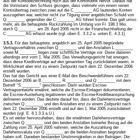
aus der Kontobezeichnung noch aus der Kontorubrik hervor. Daraus hat
die Vorinstanz den Schluss gezogen, dass vielmehr von einem reinen
Kontoübertrag zwischen zwei auf die C.________ AG lautenden Konten
auszugehen war, welcher nicht zur Tilgung einer angeblichen Schuld von
Q.________ gegenüber der C.________ AG führen konnte. Das galt umso
mehr, als die behauptete Rückzahlung im Umfang von Fr. 198.3 Mio.
durch Q.________ am 28. April 2005 nicht in der Finanzbuchhaltung der
C.________ AG erfasst wurde (vgl. oben E. 3.3.2 u. unten E. 4.3.1).
3.5.3.
Für das behauptete, angeblich am 25. April 2005 begründete
Vertragsverhältnis zwischen Q.________ und den Anstalten L.________
sowie M.________ liegen zwar schriftliche Verträge vor. Diese datieren
allerdings erst vom 1. Mai 2005. Das Verwaltungsgericht hat erwogen,
dass diese Kreditverträge auf den genannten Tag zurückdatiert waren, in
Wirklichkeit aber erst zu einem Zeitpunkt nach dem 22. Dezember 2006
erstellt wurden.
Das hat das Gericht aus einer E-Mail des Beschwerdeführers vom 22.
Dezember 2006 an B.________, R.________ und Q.________ mit dem
Betreff "S.________" geschlossen. Darin wurden Escrow-
Vertragsentwürfe erwähnt, welche die Escrow-Einlagen dokumentieren,
die Escrow-Ausleihung legalisieren und die Escrow-Kreditbeanspruchung
definieren würden. Das deutete darauf hin, dass die Darlehensverträge
zwischen Q.________ und den Anstalten erst zu einem Zeitpunkt nach
dem 22. Dezember 2006 erstellt und auf den 1. Mai 2005 zurückdatiert
wurden (vgl. E. 8.1.3.3 a.U.).
Es ist weiter hervorzuheben, dass die erwähnten Darlehensverträge
zwischen Q.________ und den beiden Anstalten keinerlei Bezug auf die
Zahlung vom 25. April 2005 nahmen, welche die Auszahlung der
Darlehensvaluta von Q.________ an die beiden Anstalten begründet
haben soll. Daneben bestanden Unstimmigkeiten in den Beträgen: Die