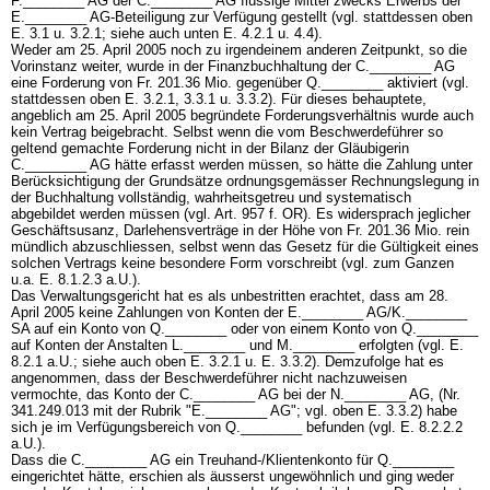
F.________ AG der C.________ AG flüssige Mittel zwecks Erwerbs der
E.________ AG-Beteiligung zur Verfügung gestellt (vgl. stattdessen oben
E. 3.1 u. 3.2.1; siehe auch unten E. 4.2.1 u. 4.4).
Weder am 25. April 2005 noch zu irgendeinem anderen Zeitpunkt, so die
Vorinstanz weiter, wurde in der Finanzbuchhaltung der C.________ AG
eine Forderung von Fr. 201.36 Mio. gegenüber Q.________ aktiviert (vgl.
stattdessen oben E. 3.2.1, 3.3.1 u. 3.3.2). Für dieses behauptete,
angeblich am 25. April 2005 begründete Forderungsverhältnis wurde auch
kein Vertrag beigebracht. Selbst wenn die vom Beschwerdeführer so
geltend gemachte Forderung nicht in der Bilanz der Gläubigerin
C.________ AG hätte erfasst werden müssen, so hätte die Zahlung unter
Berücksichtigung der Grundsätze ordnungsgemässer Rechnungslegung in
der Buchhaltung vollständig, wahrheitsgetreu und systematisch
abgebildet werden müssen (vgl. Art. 957 f. OR). Es widersprach jeglicher
Geschäftsusanz, Darlehensverträge in der Höhe von Fr. 201.36 Mio. rein
mündlich abzuschliessen, selbst wenn das Gesetz für die Gültigkeit eines
solchen Vertrags keine besondere Form vorschreibt (vgl. zum Ganzen
u.a. E. 8.1.2.3 a.U.).
Das Verwaltungsgericht hat es als unbestritten erachtet, dass am 28.
April 2005 keine Zahlungen von Konten der E.________ AG/K.________
SA auf ein Konto von Q.________ oder von einem Konto von Q.________
auf Konten der Anstalten L.________ und M.________ erfolgten (vgl. E.
8.2.1 a.U.; siehe auch oben E. 3.2.1 u. E. 3.3.2). Demzufolge hat es
angenommen, dass der Beschwerdeführer nicht nachzuweisen
vermochte, das Konto der C.________ AG bei der N.________ AG, (Nr.
341.249.013 mit der Rubrik "E.________ AG"; vgl. oben E. 3.3.2) habe
sich je im Verfügungsbereich von Q.________ befunden (vgl. E. 8.2.2.2
a.U.).
Dass die C.________ AG ein Treuhand-/Klientenkonto für Q.________
eingerichtet hätte, erschien als äusserst ungewöhnlich und ging weder