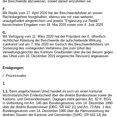
die Beschwerde abzuweisen, soweit darauf einzutreten sei.
F.
Mit Replik vom 27. April 2020 hat der Beschwerdeführer an seinen
Rechtsbegehren festgehalten, ebenso wie mit zwei weiteren,
unaufgefordert eingereichten und jeweils "Ergänzung zur Replik"
bezeichneten Eingaben vom 18. Mai 2020 sowie vom 4. Juni 2020.
G.
Mit Verfügung vom 11. März 2020 hat der Präsident der II. öffentlich-
rechtlichen Abteilung der Beschwerde die aufschiebende Wirkung
zuerkannt und am 7. Mai 2020 ein Gesuch des Beschwerdeführers um
Sistierung des vorliegenden Verfahrens (bis zum Urteil des
Verwaltungsgerichts des Kantons Graubünden über die bei diesem gegen
das Urteil vom 16. Dezember 2019 eingereichte Revision) abgewiesen.
Erwägungen:
I. Prozessuales
1.
1.1.
Beim angefochtenen Urteil handelt es sich um einen kantonal
letztinstanzlichen Endentscheid über die direkte Bundessteuer sowie die
Kantons- und Gemeindesteuern. Dagegen steht gemäss
Art. 82 ff. BGG
in Verbindung mit Art. 146 des Bundesgesetzes vom 14. Dezember 1990
über die direkte Bundessteuer (DBG; SR 642.11) und Art. 73 Abs. 1 des
Bundesgesetzes vom 14. Dezember 1990 über die Harmonisierung der
direkten Steuern der Kantone und Gemeinden (StHG; SR 642.14) die