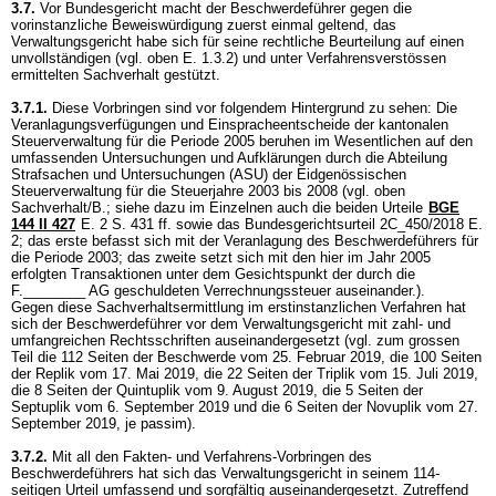
3.7.
Vor Bundesgericht macht der Beschwerdeführer gegen die
vorinstanzliche Beweiswürdigung zuerst einmal geltend, das
Verwaltungsgericht habe sich für seine rechtliche Beurteilung auf einen
unvollständigen (vgl. oben E. 1.3.2) und unter Verfahrensverstössen
ermittelten Sachverhalt gestützt.
3.7.1.
Diese Vorbringen sind vor folgendem Hintergrund zu sehen: Die
Veranlagungsverfügungen und Einspracheentscheide der kantonalen
Steuerverwaltung für die Periode 2005 beruhen im Wesentlichen auf den
umfassenden Untersuchungen und Aufklärungen durch die Abteilung
Strafsachen und Untersuchungen (ASU) der Eidgenössischen
Steuerverwaltung für die Steuerjahre 2003 bis 2008 (vgl. oben
Sachverhalt/B.; siehe dazu im Einzelnen auch die beiden Urteile
BGE
144 II 427
E. 2 S. 431 ff. sowie das Bundesgerichtsurteil 2C_450/2018 E.
2; das erste befasst sich mit der Veranlagung des Beschwerdeführers für
die Periode 2003; das zweite setzt sich mit den hier im Jahr 2005
erfolgten Transaktionen unter dem Gesichtspunkt der durch die
F.________ AG geschuldeten Verrechnungssteuer auseinander.).
Gegen diese Sachverhaltsermittlung im erstinstanzlichen Verfahren hat
sich der Beschwerdeführer vor dem Verwaltungsgericht mit zahl- und
umfangreichen Rechtsschriften auseinandergesetzt (vgl. zum grossen
Teil die 112 Seiten der Beschwerde vom 25. Februar 2019, die 100 Seiten
der Replik vom 17. Mai 2019, die 22 Seiten der Triplik vom 15. Juli 2019,
die 8 Seiten der Quintuplik vom 9. August 2019, die 5 Seiten der
Septuplik vom 6. September 2019 und die 6 Seiten der Novuplik vom 27.
September 2019, je passim).
3.7.2.
Mit all den Fakten- und Verfahrens-Vorbringen des
Beschwerdeführers hat sich das Verwaltungsgericht in seinem 114-
seitigen Urteil umfassend und sorgfältig auseinandergesetzt. Zutreffend