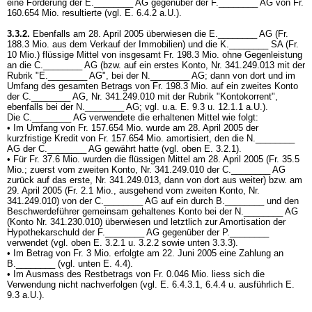
eine Forderung der E.________ AG gegenüber der F.________ AG von Fr.
160.654 Mio. resultierte (vgl. E. 6.4.2 a.U.).
3.3.2.
Ebenfalls am 28. April 2005 überwiesen die E.________ AG (Fr.
188.3 Mio. aus dem Verkauf der Immobilien) und die K.________ SA (Fr.
10 Mio.) flüssige Mittel von insgesamt Fr. 198.3 Mio. ohne Gegenleistung
an die C.________ AG (bzw. auf ein erstes Konto, Nr. 341.249.013 mit der
Rubrik "E.________ AG", bei der N.________ AG; dann von dort und im
Umfang des gesamten Betrags von Fr. 198.3 Mio. auf ein zweites Konto
der C.________ AG, Nr. 341.249.010 mit der Rubrik "Kontokorrent",
ebenfalls bei der N.________ AG; vgl. u.a. E. 9.3 u. 12.1.1 a.U.).
Die C.________ AG verwendete die erhaltenen Mittel wie folgt:
• Im Umfang von Fr. 157.654 Mio. wurde am 28. April 2005 der
kurzfristige Kredit von Fr. 157.654 Mio. amortisiert, den die N.________
AG der C.________ AG gewährt hatte (vgl. oben E. 3.2.1).
• Für Fr. 37.6 Mio. wurden die flüssigen Mittel am 28. April 2005 (Fr. 35.5
Mio.; zuerst vom zweiten Konto, Nr. 341.249.010 der C.________ AG
zurück auf das erste, Nr. 341.249.013, dann von dort aus weiter) bzw. am
29. April 2005 (Fr. 2.1 Mio., ausgehend vom zweiten Konto, Nr.
341.249.010) von der C.________ AG auf ein durch B.________ und den
Beschwerdeführer gemeinsam gehaltenes Konto bei der N.________ AG
(Konto Nr. 341.230.010) überwiesen und letztlich zur Amortisation der
Hypothekarschuld der F.________ AG gegenüber der P.________
verwendet (vgl. oben E. 3.2.1 u. 3.2.2 sowie unten 3.3.3).
• Im Betrag von Fr. 3 Mio. erfolgte am 22. Juni 2005 eine Zahlung an
B.________ (vgl. unten E. 4.4).
• Im Ausmass des Restbetrags von Fr. 0.046 Mio. liess sich die
Verwendung nicht nachverfolgen (vgl. E. 6.4.3.1, 6.4.4 u. ausführlich E.
9.3 a.U.).