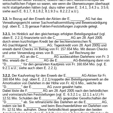
wirtschaftlichen Folgen so waren, wie wenn die Überweisungen überhaupt
nicht stattgefunden hätten (vgl. dazu näher unten E. 3.4.1, 3.4.3 u. 3.5.6;
siehe auch E. 8.1.7, 8.1.8.2, 8.1.9.3 u. 8.2.2.2 a.U.).
3.2.
In Bezug auf den Erwerb der Aktien der E.________ AG hat das
Verwaltungsgericht seiner Sachverhaltsermittlung und Beweiswürdigung
(vgl. oben E. 1.3) genaue Fakten-Feststellungen zugrunde gelegt.
3.2.1.
Im Hinblick auf den gleichentags erfolgten Beteiligungskauf (vgl.
oben E. 2.2.1) finanzierte sich die C.________ AG am 28. April 2005
durch einen kurzfristigen Kredit bei der liechtensteinischen N.________
AG (nachfolgend: N.________ AG; Tageskredit vom 28. April 2005) und
erwarb damit Checks im Betrag von Fr. 157.654 Mio. Mit diesen Checks
und unter Verwendung eines von B.________ auf Rechnung der
F.________ AG an die C.________ AG ausbezahlten Darlehens von Fr. 3
Mio. erwarb die C.________ AG die E.________ AG-Beteiligung dann von
"D.________" für den genannten Kaufpreis von Fr. 160.654 Mio. (vgl. E.
9.2.1 a.U.; siehe auch oben E. 2.2.1).
3.2.2.
Der Kaufvertrag für den Erwerb der E.________ AG-Aktien für Fr.
160.654 Mio. (vgl. oben E. 2.2.1) koppelte den Beteiligungserwerb an die
Amortisation von Darlehen in der Höhe von Fr. 42.6 Mio., welche die
"D.________" der E.________ AG zuvor gewährt hatte.
Dabei löste die F.________ AG am 28. April 2005 nach den behördlichen
und vorinstanzlichen Feststellungen (vgl. E. 6.3.2.1 u. 12.1.1 a.U.) Fr.
12.51 Mio. Schulden der E.________ AG gegenüber Gesellschaften der
"D.________" ab. Sie refinanzierte das Darlehen an die E.________ AG,
indem sie bei B.________ und beim Beschwerdeführer ein Darlehen von
Fr. 12.51 Mio. aufnahm. Diese Verbindlichkeit gegenüber den beiden