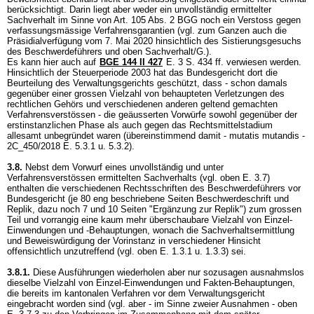
berücksichtigt. Darin liegt aber weder ein unvollständig ermittelter
Sachverhalt im Sinne von
Art. 105 Abs. 2 BGG
noch ein Verstoss gegen
verfassungsmässige Verfahrensgarantien (vgl. zum Ganzen auch die
Präsidialverfügung vom 7. Mai 2020 hinsichtlich des Sistierungsgesuchs
des Beschwerdeführers und oben Sachverhalt/G.).
Es kann hier auch auf
BGE 144 II 427
E. 3 S. 434 ff. verwiesen werden.
Hinsichtlich der Steuerperiode 2003 hat das Bundesgericht dort die
Beurteilung des Verwaltungsgerichts geschützt, dass - schon damals
gegenüber einer grossen Vielzahl von behaupteten Verletzungen des
rechtlichen Gehörs und verschiedenen anderen geltend gemachten
Verfahrensverstössen - die geäusserten Vorwürfe sowohl gegenüber der
erstinstanzlichen Phase als auch gegen das Rechtsmittelstadium
allesamt unbegründet waren (übereinstimmend damit - mutatis mutandis -
2C_450/2018 E. 5.3.1 u. 5.3.2).
3.8.
Nebst dem Vorwurf eines unvollständig und unter
Verfahrensverstössen ermittelten Sachverhalts (vgl. oben E. 3.7)
enthalten die verschiedenen Rechtsschriften des Beschwerdeführers vor
Bundesgericht (je 80 eng beschriebene Seiten Beschwerdeschrift und
Replik, dazu noch 7 und 10 Seiten "Ergänzung zur Replik") zum grossen
Teil und vorrangig eine kaum mehr überschaubare Vielzahl von Einzel-
Einwendungen und -Behauptungen, wonach die Sachverhaltsermittlung
und Beweiswürdigung der Vorinstanz in verschiedener Hinsicht
offensichtlich unzutreffend (vgl. oben E. 1.3.1 u. 1.3.3) sei.
3.8.1.
Diese Ausführungen wiederholen aber nur sozusagen ausnahmslos
dieselbe Vielzahl von Einzel-Einwendungen und Fakten-Behauptungen,
die bereits im kantonalen Verfahren vor dem Verwaltungsgericht
eingebracht worden sind (vgl. aber - im Sinne zweier Ausnahmen - oben