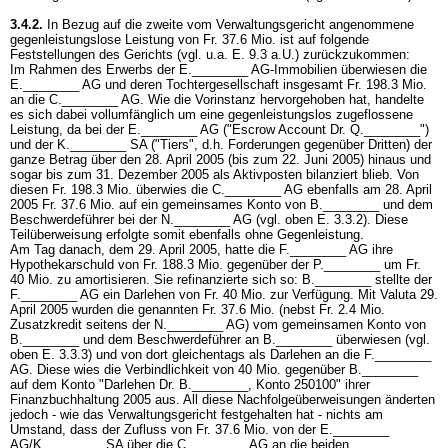
3.4.2.
In Bezug auf die zweite vom Verwaltungsgericht angenommene
gegenleistungslose Leistung von Fr. 37.6 Mio. ist auf folgende
Feststellungen des Gerichts (vgl. u.a. E. 9.3 a.U.) zurückzukommen:
Im Rahmen des Erwerbs der E.________ AG-Immobilien überwiesen die
E.________ AG und deren Tochtergesellschaft insgesamt Fr. 198.3 Mio.
an die C.________ AG. Wie die Vorinstanz hervorgehoben hat, handelte
es sich dabei vollumfänglich um eine gegenleistungslos zugeflossene
Leistung, da bei der E.________ AG ("Escrow Account Dr. Q.________")
und der K.________ SA ("Tiers", d.h. Forderungen gegenüber Dritten) der
ganze Betrag über den 28. April 2005 (bis zum 22. Juni 2005) hinaus und
sogar bis zum 31. Dezember 2005 als Aktivposten bilanziert blieb. Von
diesen Fr. 198.3 Mio. überwies die C.________ AG ebenfalls am 28. April
2005 Fr. 37.6 Mio. auf ein gemeinsames Konto von B.________ und dem
Beschwerdeführer bei der N.________ AG (vgl. oben E. 3.3.2). Diese
Teilüberweisung erfolgte somit ebenfalls ohne Gegenleistung.
Am Tag danach, dem 29. April 2005, hatte die F.________ AG ihre
Hypothekarschuld von Fr. 188.3 Mio. gegenüber der P.________ um Fr.
40 Mio. zu amortisieren. Sie refinanzierte sich so: B.________ stellte der
F.________ AG ein Darlehen von Fr. 40 Mio. zur Verfügung. Mit Valuta 29.
April 2005 wurden die genannten Fr. 37.6 Mio. (nebst Fr. 2.4 Mio.
Zusatzkredit seitens der N.________ AG) vom gemeinsamen Konto von
B.________ und dem Beschwerdeführer an B.________ überwiesen (vgl.
oben E. 3.3.3) und von dort gleichentags als Darlehen an die F.________
AG. Diese wies die Verbindlichkeit von 40 Mio. gegenüber B.________
auf dem Konto "Darlehen Dr. B.________, Konto 250100" ihrer
Finanzbuchhaltung 2005 aus. All diese Nachfolgeüberweisungen änderten
jedoch - wie das Verwaltungsgericht festgehalten hat - nichts am
Umstand, dass der Zufluss von Fr. 37.6 Mio. von der E.________
AG/K.________ SA über die C.________ AG an die beiden