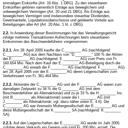
einmaligen Einkünfte (
Art. 16 Abs. 1 DBG
). Zu den steuerbaren
Einkünften gehören namentlich Erträge aus beweglichem und
unbeweglichem Vermögen (
Art. 20 und 21 DBG
). Als Erträge aus
beweglichem Vermögen sind insbesondere steuerbar Dividenden,
Gewinnanteile, Liquidationsüberschüsse und geldwerte Vorteile aus
Beteiligungen aller Art (
Art. 20 Abs. 1 lit. c DBG
).
2.2.
In Anwendung dieser Bestimmungen hat das Verwaltungsgericht
infolge mehrerer Transaktionen Aufrechnungen beim steuerbaren
Einkommen des Beschwerdeführers vorgenommen:
2.2.1.
Am 28. April 2005 kaufte die C.________ AG (nachfolgend:
C.________ AG) aus dem Nachlass von "D.________" 100 % der Aktien
der E.________ AG (nachfolgend: E.________ AG) zum Preis von Fr.
160.654 Mio. Nach dem Kauf der E.________ AG-Beteiligung durch die
C.________ AG erwarb die F.________ AG (nachfolgend: F.________ AG)
am 28. April 2005 von der E.________ AG deren Liegenschaften zum
Verkehrswert von Fr. 361.464 Mio.
2.2.2.
Aktionäre der C.________ AG und der F.________ AG waren zum
damaligen Zeitpunkt zu 34 % die G.________ AG (mit dem
Beschwerdeführer als Alleinaktionär) und zu je 33 % die H.________ Inc.
(mit B.________ als Alleinaktionär) sowie die I.________ AG (mit
J.________ als Alleinaktionär; vgl. dazu näher unten E. 4.6). Die
C.________ AG war ihrerseits Muttergesellschaft der E.________ AG und
diese Muttergesellschaft der K.________ SA (nachfolgend: K.________
SA).
2.2.3.
Auf den Liegenschaften der E.________ AG wurde im Jahr 2005
zufolge deren Verkaufs ein Gewinn von rund Fr. 200 Mio. erzielt. Die