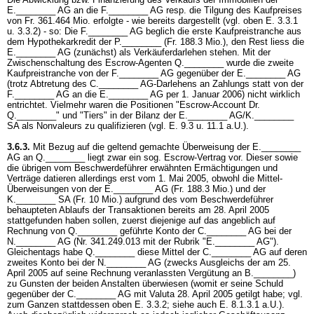
E.________ AG an die F.________ AG resp. die Tilgung des Kaufpreises
von Fr. 361.464 Mio. erfolgte - wie bereits dargestellt (vgl. oben E. 3.3.1
u. 3.3.2) - so: Die F.________ AG beglich die erste Kaufpreistranche aus
dem Hypothekarkredit der P.________ (Fr. 188.3 Mio.), den Rest liess die
E.________ AG (zunächst) als Verkäuferdarlehen stehen. Mit der
Zwischenschaltung des Escrow-Agenten Q.________ wurde die zweite
Kaufpreistranche von der F.________ AG gegenüber der E.________ AG
(trotz Abtretung des C.________ AG-Darlehens an Zahlungs statt von der
F.________ AG an die E.________ AG per 1. Januar 2006) nicht wirklich
entrichtet. Vielmehr waren die Positionen "Escrow-Account Dr.
Q.________" und "Tiers" in der Bilanz der E.________ AG/K.________
SA als Nonvaleurs zu qualifizieren (vgl. E. 9.3 u. 11.1 a.U.).
3.6.3.
Mit Bezug auf die geltend gemachte Überweisung der E.________
AG an Q.________ liegt zwar ein sog. Escrow-Vertrag vor. Dieser sowie
die übrigen vom Beschwerdeführer erwähnten Ermächtigungen und
Verträge datieren allerdings erst vom 1. Mai 2005, obwohl die Mittel-
Überweisungen von der E.________ AG (Fr. 188.3 Mio.) und der
K.________ SA (Fr. 10 Mio.) aufgrund des vom Beschwerdeführer
behaupteten Ablaufs der Transaktionen bereits am 28. April 2005
stattgefunden haben sollen, zuerst diejenige auf das angeblich auf
Rechnung von Q.________ geführte Konto der C.________ AG bei der
N.________ AG (Nr. 341.249.013 mit der Rubrik "E.________ AG").
Gleichentags habe Q.________ diese Mittel der C.________ AG auf deren
zweites Konto bei der N.________ AG (zwecks Ausgleichs der am 25.
April 2005 auf seine Rechnung veranlassten Vergütung an B.________)
zu Gunsten der beiden Anstalten überwiesen (womit er seine Schuld
gegenüber der C.________ AG mit Valuta 28. April 2005 getilgt habe; vgl.
zum Ganzen stattdessen oben E. 3.3.2; siehe auch E. 8.1.3.1 a.U.).