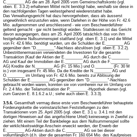
C.________ AG die am 28. April 2005 vom Gemeinschaftskonto (vgl.
oben. E. 3.3.2) erhaltenen Mittel nicht benötigt habe, weshalb sie diese in
den nachfolgenden Tagen weitestgehend wiedererstattet habe.
Das Verwaltungsgericht hat dazu hervorgehoben, dass als äusserst
ungewöhnlich einzustufen wäre, wenn Darlehen in der Höhe von Fr. 42.6
Mio. aufgenommen und anschliessend - wie vom Beschwerdeführer
geltend gemacht - gar nicht benötigt würden. Stattdessen ist das Gericht
davon ausgegangen, dass am 25. April 2005 tatsächlich das von ihm
festgehaltene Nullsummenspiel stattfand (vgl. oben E. 3.1) und die Mittel
von Fr. 42.6 Mio. benötigt wurden, um die Schulden der E.________ AG
gegenüber dem "D.________"-Nachlass abzulösen (vgl. oben E. 3.2.2).
Unbestrittenermassen verwendeten die Investoren für die gesamte
Transaktion (Kauf der Aktien der E.________ AG durch die C.________
AG und Kauf der Immobilien der E.________ AG durch die F.________
AG) Kredite der N.________ AG (Fr. 15 Mio.) und O.________ (Fr. 30 M
io.) von insgesamt Fr. 45 Mio. Da die Kredite der N.________ AG und
O.________ im Umfang von Fr. 42.6 Mio. bereits zur Ablösung der
Schulden der E.________ AG gegenüber dem "D.________"-Nachlass
gebraucht worden waren, konnten sie von vornherein nur im Umfang von
Fr. 2.4 Mio. der Teilamortisation der P.________-Hypothek dienen (vgl.
zum Ganzen E. 8.1.6.2 a.U.; siehe auch oben E. 3.3.3).
3.5.6.
Gesamthaft vermag diese erste vom Beschwerdeführer behauptete
Forderungskette die vorinstanzlichen Feststellungen zu den
Transaktionen vom 25. April 2005 (vgl. oben E. 3.1 u. 3.4.1 mit den
dortigen Hinweisen auf das angefochtene Urteil) keineswegs in Zweifel zu
ziehen. Mit einem Teil der Bankbelege aus dem Nullsummenspiel sollte
der wirklichkeitswidrige Anschein erweckt werden, der Erwerb der
E.________ AG-Aktien durch die C.________ AG sei bei dieser
vollumfänglich (d.h. über die gesamten Fr. 160.654 Mio. des Kaufpreises