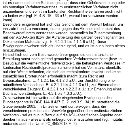
ist es namentlich zum Schluss gelangt, dass eine Gehörsverletzung oder
ein sonstiger Verfahrensverstoss im erstinstanzlichen Verfahren nicht
anzunehmen und somit im kantonalen Rechtsmittelverfahren auch nicht
zu heilen war (vgl. E. 4 S. 15 - 33 a.U., worauf hier verwiesen werden
kann).
Besonders eingehend hat sich das Gericht mit dem Vorwurf befasst, um
ihn zutreffend zu verneinen, es sei gegen das Akteneinsichtsrecht des
Beschwerdeführers verstossen worden, namentlich im Zusammenhang
mit den ASU-Akten (bzw. der Aufarbeitung des ganzen beschlagnahmten
Dokumenten-Materials; vgl. E. 4.1.1.1 bis 4.1.1.6 a.U.). Diese
Erwägungen erweisen sich als überzeugend, und es ist auch ihnen nichts
hinzuzufügen.
Hinsichtlich der vom Beschwerdeführer gegen die erstinstanzliche
Ermittlung sonst noch geltend gemachten Verfahrensverstösse (bzw. in
Bezug auf die vermeintliche Notwendigkeit, die behaupteten Verstösse im
kantonalen Rechtsmittelprozess zu heilen) hat die Vorinstanz ebenfalls
auf eine Weise befunden, die sich als rechtskonform erweist und keine
zusätzlichen Erörterungen erforderlich macht (zum Recht auf
Beweisabnahme: E. 4.1.2.1 bis 4.1.2.3 a.U.; zur Durchführung einer
mündlichen Verhandlung: E. 4.2.1.1 bis 4.2.1.3 a.U.; zur Einvernahme
verschiedener Zeugen: E. 4.2.2.1 bis 4.2.2.3 a.U.; zur Ernennung eines
Buchsachverständigen: E. 4.3.1 bis 4.3.3 a.U.).
Zu verweisen ist hier weiter auf die eingehenden Erwägungen des
Bundesgerichts in
BGE 144 II 427
E. 2 und 3 S. 341 ff. betreffend die
Steuerperiode 2003. Im Einzelnen wird dort erwogen, dass die
verschiedenen prozessualen Vorwürfe gegenüber dem erstinstanzlichen
Verfahren - sei es nun in Bezug auf die ASU-spezifischen Aspekte oder
darüber hinaus - allesamt als unbegründet einzustufen sind (vgl. mutatis
mutandis auch das Urteil 2C_450/2018 E. 2).