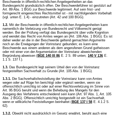
Beschwerde in öffentlich-rechtlichen Angelegenheiten an das
Bundesgericht grundsätzlich offen. Der Beschwerdeführer ist gestützt auf
Art. 89 Abs. 1 BGG
zur Beschwerde legitimiert. Auf sein frist- und
formgerecht eingereichtes Rechtsmittel ist - mit nachfolgendem Vorbehalt
(vgl. unten E. 1.4) - einzutreten (
Art. 42 und 100 BGG
).
1.2.
Mit der Beschwerde in öffentlich-rechtlichen Angelegenheiten kann
namentlich die Verletzung von Bundesrecht und Völkerrecht gerügt
werden. Bei der Prüfung verfügt das Bundesgericht über volle Kognition
und wendet das Recht von Amtes wegen an (
Art. 106 Abs. 1 BGG
). Es ist
daher weder an die in der Beschwerde geltend gemachten Argumente
noch an die Erwägungen der Vorinstanz gebunden; es kann eine
Beschwerde aus einem anderen als dem angerufenen Grund gutheissen
oder mit einer von der Argumentation der Vorinstanz abweichenden
Begründung abweisen (
BGE 140 III 86
E. 2 S. 89 unten;
140 V 136
E.
1.1 S. 137 f.).
1.3.
Das Bundesgericht legt seinem Urteil den von der Vorinstanz
festgestellten Sachverhalt zu Grunde (
Art. 105 Abs. 1 BGG
).
1.3.1.
Die Sachverhaltsfeststellung der Vorinstanz kann von Amtes
wegen oder auf Rüge hin berichtigt oder ergänzt werden, wenn sie
offensichtlich unrichtig ist oder auf einer Rechtsverletzung im Sinne von
Art. 95 BGG
beruht und wenn die Behebung des Mangels für den
Ausgang des Verfahrens entscheidend sein kann (
Art. 97 Abs. 1,
Art. 105
Abs. 2 BGG
). Offensichtlich unrichtig festgestellt ist ein Sachverhalt,
wenn er willkürliche Feststellungen beinhaltet (
BGE 137 I 58
E. 4.1.2 S.
62).
1.3.2.
Obwohl nicht ausdrücklich im Gesetz erwähnt, beruht auch eine