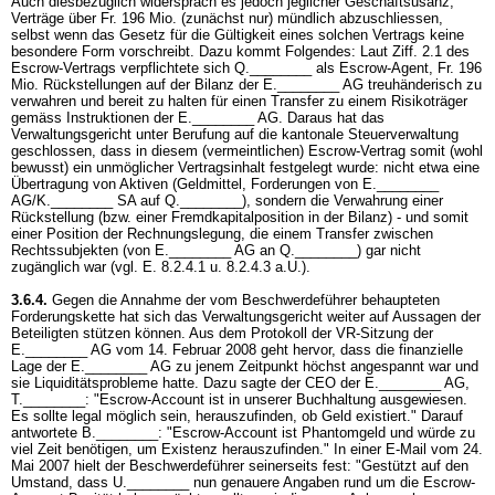
Auch diesbezüglich widersprach es jedoch jeglicher Geschäftsusanz,
Verträge über Fr. 196 Mio. (zunächst nur) mündlich abzuschliessen,
selbst wenn das Gesetz für die Gültigkeit eines solchen Vertrags keine
besondere Form vorschreibt. Dazu kommt Folgendes: Laut Ziff. 2.1 des
Escrow-Vertrags verpflichtete sich Q.________ als Escrow-Agent, Fr. 196
Mio. Rückstellungen auf der Bilanz der E.________ AG treuhänderisch zu
verwahren und bereit zu halten für einen Transfer zu einem Risikoträger
gemäss Instruktionen der E.________ AG. Daraus hat das
Verwaltungsgericht unter Berufung auf die kantonale Steuerverwaltung
geschlossen, dass in diesem (vermeintlichen) Escrow-Vertrag somit (wohl
bewusst) ein unmöglicher Vertragsinhalt festgelegt wurde: nicht etwa eine
Übertragung von Aktiven (Geldmittel, Forderungen von E.________
AG/K.________ SA auf Q.________), sondern die Verwahrung einer
Rückstellung (bzw. einer Fremdkapitalposition in der Bilanz) - und somit
einer Position der Rechnungslegung, die einem Transfer zwischen
Rechtssubjekten (von E.________ AG an Q.________) gar nicht
zugänglich war (vgl. E. 8.2.4.1 u. 8.2.4.3 a.U.).
3.6.4.
Gegen die Annahme der vom Beschwerdeführer behaupteten
Forderungskette hat sich das Verwaltungsgericht weiter auf Aussagen der
Beteiligten stützen können. Aus dem Protokoll der VR-Sitzung der
E.________ AG vom 14. Februar 2008 geht hervor, dass die finanzielle
Lage der E.________ AG zu jenem Zeitpunkt höchst angespannt war und
sie Liquiditätsprobleme hatte. Dazu sagte der CEO der E.________ AG,
T.________: "Escrow-Account ist in unserer Buchhaltung ausgewiesen.
Es sollte legal möglich sein, herauszufinden, ob Geld existiert." Darauf
antwortete B.________: "Escrow-Account ist Phantomgeld und würde zu
viel Zeit benötigen, um Existenz herauszufinden." In einer E-Mail vom 24.
Mai 2007 hielt der Beschwerdeführer seinerseits fest: "Gestützt auf den
Umstand, dass U.________ nun genauere Angaben rund um die Escrow-