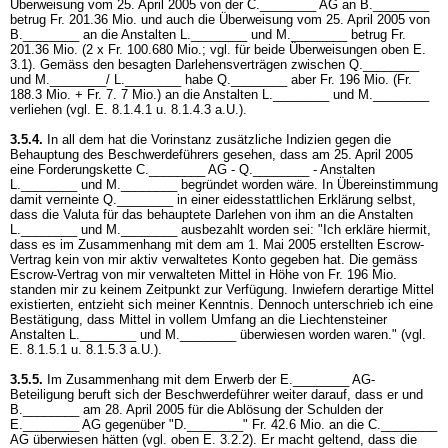
Überweisung vom 25. April 2005 von der C.________ AG an B.________
betrug Fr. 201.36 Mio. und auch die Überweisung vom 25. April 2005 von
B.________ an die Anstalten L.________ und M.________ betrug Fr.
201.36 Mio. (2 x Fr. 100.680 Mio.; vgl. für beide Überweisungen oben E.
3.1). Gemäss den besagten Darlehensverträgen zwischen Q.________
und M.________/ L.________ habe Q.________ aber Fr. 196 Mio. (Fr.
188.3 Mio. + Fr. 7. 7 Mio.) an die Anstalten L.________ und M.________
verliehen (vgl. E. 8.1.4.1 u. 8.1.4.3 a.U.).
3.5.4.
In all dem hat die Vorinstanz zusätzliche Indizien gegen die
Behauptung des Beschwerdeführers gesehen, dass am 25. April 2005
eine Forderungskette C.________ AG - Q.________ - Anstalten
L.________ und M.________ begründet worden wäre. In Übereinstimmung
damit verneinte Q.________ in einer eidesstattlichen Erklärung selbst,
dass die Valuta für das behauptete Darlehen von ihm an die Anstalten
L.________ und M.________ ausbezahlt worden sei: "Ich erkläre hiermit,
dass es im Zusammenhang mit dem am 1. Mai 2005 erstellten Escrow-
Vertrag kein von mir aktiv verwaltetes Konto gegeben hat. Die gemäss
Escrow-Vertrag von mir verwalteten Mittel in Höhe von Fr. 196 Mio.
standen mir zu keinem Zeitpunkt zur Verfügung. Inwiefern derartige Mittel
existierten, entzieht sich meiner Kenntnis. Dennoch unterschrieb ich eine
Bestätigung, dass Mittel in vollem Umfang an die Liechtensteiner
Anstalten L.________ und M.________ überwiesen worden waren." (vgl.
E. 8.1.5.1 u. 8.1.5.3 a.U.).
3.5.5.
Im Zusammenhang mit dem Erwerb der E.________ AG-
Beteiligung beruft sich der Beschwerdeführer weiter darauf, dass er und
B.________ am 28. April 2005 für die Ablösung der Schulden der
E.________ AG gegenüber "D.________" Fr. 42.6 Mio. an die C.________
AG überwiesen hätten (vgl. oben E. 3.2.2). Er macht geltend, dass die