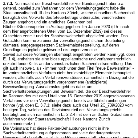
3.7.3.
Nun macht der Beschwerdeführer vor Bundesgericht aber u.a.
geltend, parallel zum Verfahren vor dem Verwaltungsgericht habe die
Staatsanwaltschaft III des Kantons Zürich, welche denselben Sachverhalt
bezüglich des Vorwurfs des Steuerbetrugs untersuche, verschiedene
Zeugen angehört und ein amtliches Gutachten bei
Bücher-/Steuerexperten in Auftrag gegeben. Im Januar 2020 (d.h. nach
dem hier angefochtenen Urteil vom 16. Dezember 2019) sei dieses
Gutachten erstellt und der Staatsanwaltschaft abgeliefert worden. Das
Gutachten komme zu einer der verwaltungsgerichtlichen Beurteilung
diametral entgegengesetzten Sachverhaltsfeststellung, auf deren
Grundlage es jegliche geldwerte Leistungen verneine.
Soweit auf diese Vorbringen überhaupt eingetreten werden kann (vgl. oben
E. 1.4), enthalten sie eine bloss appellatorische und verfahrensrechtlich
unzutreffende Kritik an der vorinstanzlichen Sachverhaltsermittlung. Das
gilt auch insoweit, als - immer noch unter dem Titel "neue Beweismittel" -
im vorinstanzlichen Verfahren nicht berücksichtigte Elemente behauptet
werden, allenfalls auch Verfahrensverstösse, namentlich in Bezug auf die
durch das Verwaltungsgericht vorgenommene (antizipierte)
Beweiswürdigung. Ausnahmslos geht es dabei um
Sachverhaltsbehauptungen und Beweismittel, die der Beschwerdeführer
im Rahmen des mit dem Urteil vom 16. Dezember 2019 abgeschlossenen
Verfahrens vor dem Verwaltungsgericht bereits ausführlich einbringen
konnte (vgl. oben E. 3.7.1; siehe dazu auch das Urteil 2C_739/2020 vom
heutigen Tag, welches das Revisionsurteil des Verwaltungsgerichts
bestätigt und sich namentlich in E. 2.2.4 mit dem amtlichen Gutachten im
Verfahren vor der Staatsanwaltschaft III des Kantons Zürich
auseinandersetzt).
Die Vorinstanz hat diese Fakten-Behauptungen nicht in ihre
Sachverhaltsermittlung aufgenommen und viele der dargebotenen
Beweismittel ebenfalls nicht als schlüssig eingestuft oder sie nicht einmal