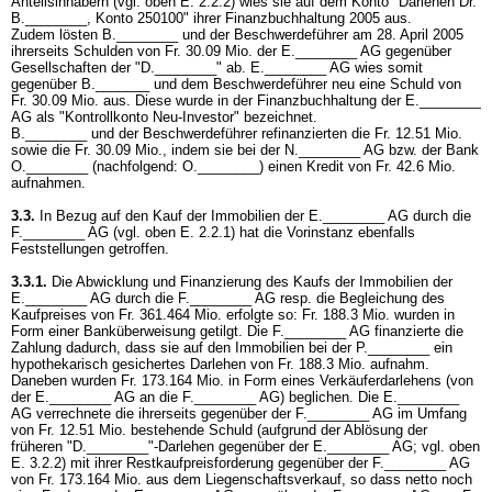
Anteilsinhabern (vgl. oben E. 2.2.2) wies sie auf dem Konto "Darlehen Dr.
B.________, Konto 250100" ihrer Finanzbuchhaltung 2005 aus.
Zudem lösten B.________ und der Beschwerdeführer am 28. April 2005
ihrerseits Schulden von Fr. 30.09 Mio. der E.________ AG gegenüber
Gesellschaften der "D.________" ab. E.________ AG wies somit
gegenüber B._______ und dem Beschwerdeführer neu eine Schuld von
Fr. 30.09 Mio. aus. Diese wurde in der Finanzbuchhaltung der E.________
AG als "Kontrollkonto Neu-Investor" bezeichnet.
B.________ und der Beschwerdeführer refinanzierten die Fr. 12.51 Mio.
sowie die Fr. 30.09 Mio., indem sie bei der N.________ AG bzw. der Bank
O.________ (nachfolgend: O.________) einen Kredit von Fr. 42.6 Mio.
aufnahmen.
3.3.
In Bezug auf den Kauf der Immobilien der E.________ AG durch die
F.________ AG (vgl. oben E. 2.2.1) hat die Vorinstanz ebenfalls
Feststellungen getroffen.
3.3.1.
Die Abwicklung und Finanzierung des Kaufs der Immobilien der
E.________ AG durch die F.________ AG resp. die Begleichung des
Kaufpreises von Fr. 361.464 Mio. erfolgte so: Fr. 188.3 Mio. wurden in
Form einer Banküberweisung getilgt. Die F.________ AG finanzierte die
Zahlung dadurch, dass sie auf den Immobilien bei der P.________ ein
hypothekarisch gesichertes Darlehen von Fr. 188.3 Mio. aufnahm.
Daneben wurden Fr. 173.164 Mio. in Form eines Verkäuferdarlehens (von
der E.________ AG an die F.________ AG) beglichen. Die E.________
AG verrechnete die ihrerseits gegenüber der F.________ AG im Umfang
von Fr. 12.51 Mio. bestehende Schuld (aufgrund der Ablösung der
früheren "D.________"-Darlehen gegenüber der E.________ AG; vgl. oben
E. 3.2.2) mit ihrer Restkaufpreisforderung gegenüber der F.________ AG
von Fr. 173.164 Mio. aus dem Liegenschaftsverkauf, so dass netto noch