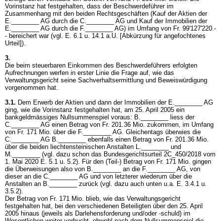
Vorinstanz hat festgehalten, dass der Beschwerdeführer im
Zusammenhang mit den beiden Rechtsgeschäften (Kauf der Aktien der
E.________ AG durch die C.________ AG und Kauf der Immobilien der
E.________ AG durch die F.________ AG) im Umfang von Fr. 99'127'220.-
- bereichert war (vgl. E. 6.1 u. 14.1 a.U. [Abkürzung für angefochtenes
Urteil]).
3.
Die beim steuerbaren Einkommen des Beschwerdeführers erfolgten
Aufrechnungen werfen in erster Linie die Frage auf, wie das
Verwaltungsgericht seine Sachverhaltsermittlung und Beweiswürdigung
vorgenommen hat.
3.1.
Dem Erwerb der Aktien und dann der Immobilien der E.________ AG
ging, wie die Vorinstanz festgehalten hat, am 25. April 2005 ein
bankgeldmässiges Nullsummenspiel voraus: B.________ liess der
C.________ AG einen Betrag von Fr. 201.36 Mio. zukommen, im Umfang
von Fr. 171 Mio. über die F.________ AG. Gleichentags überwies die
C.________ AG B.________ ebenfalls einen Betrag von Fr. 201.36 Mio.
über die beiden liechtensteinischen Anstalten L.________ und
M.________ (vgl. dazu schon das Bundesgerichtsurteil 2C_450/2018 vom
1. Mai 2020 E. 5.1 u. 5.2). Für den (Teil-) Betrag von Fr. 171 Mio. gingen
die Überweisungen also von B.________ an die F.________ AG, von
dieser an die C.________ AG und von letzterer wiederum über die
Anstalten an B.________ zurück (vgl. dazu auch unten u.a. E. 3.4.1 u.
3.5.2).
Der Betrag von Fr. 171 Mio. blieb, wie das Verwaltungsgericht
festgehalten hat, bei den verschiedenen Beteiligten über den 25. April
2005 hinaus (jeweils als Darlehensforderung und/oder -schuld) im
Wesentlichen weiter verbucht, obwohl nach dem Nullsummenspiel die