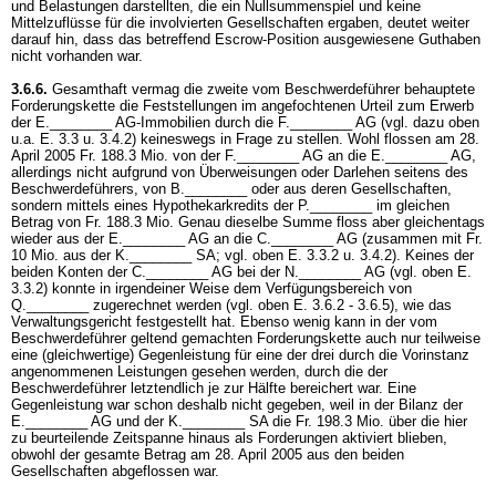
und Belastungen darstellten, die ein Nullsummenspiel und keine
Mittelzuflüsse für die involvierten Gesellschaften ergaben, deutet weiter
darauf hin, dass das betreffend Escrow-Position ausgewiesene Guthaben
nicht vorhanden war.
3.6.6.
Gesamthaft vermag die zweite vom Beschwerdeführer behauptete
Forderungskette die Feststellungen im angefochtenen Urteil zum Erwerb
der E.________ AG-Immobilien durch die F.________ AG (vgl. dazu oben
u.a. E. 3.3 u. 3.4.2) keineswegs in Frage zu stellen. Wohl flossen am 28.
April 2005 Fr. 188.3 Mio. von der F.________ AG an die E.________ AG,
allerdings nicht aufgrund von Überweisungen oder Darlehen seitens des
Beschwerdeführers, von B.________ oder aus deren Gesellschaften,
sondern mittels eines Hypothekarkredits der P.________ im gleichen
Betrag von Fr. 188.3 Mio. Genau dieselbe Summe floss aber gleichentags
wieder aus der E.________ AG an die C.________ AG (zusammen mit Fr.
10 Mio. aus der K.________ SA; vgl. oben E. 3.3.2 u. 3.4.2). Keines der
beiden Konten der C.________ AG bei der N.________ AG (vgl. oben E.
3.3.2) konnte in irgendeiner Weise dem Verfügungsbereich von
Q.________ zugerechnet werden (vgl. oben E. 3.6.2 - 3.6.5), wie das
Verwaltungsgericht festgestellt hat. Ebenso wenig kann in der vom
Beschwerdeführer geltend gemachten Forderungskette auch nur teilweise
eine (gleichwertige) Gegenleistung für eine der drei durch die Vorinstanz
angenommenen Leistungen gesehen werden, durch die der
Beschwerdeführer letztendlich je zur Hälfte bereichert war. Eine
Gegenleistung war schon deshalb nicht gegeben, weil in der Bilanz der
E.________ AG und der K.________ SA die Fr. 198.3 Mio. über die hier
zu beurteilende Zeitspanne hinaus als Forderungen aktiviert blieben,
obwohl der gesamte Betrag am 28. April 2005 aus den beiden
Gesellschaften abgeflossen war.