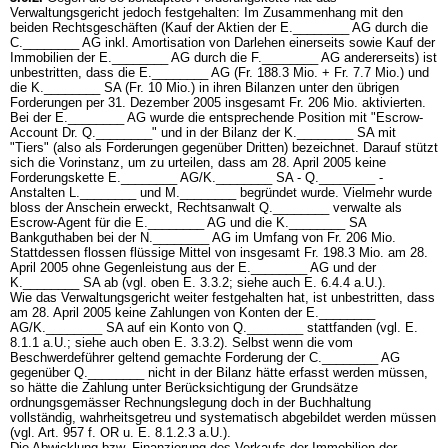
Verwaltungsgericht jedoch festgehalten: Im Zusammenhang mit den
beiden Rechtsgeschäften (Kauf der Aktien der E.________ AG durch die
C.________ AG inkl. Amortisation von Darlehen einerseits sowie Kauf der
Immobilien der E.________ AG durch die F.________ AG andererseits) ist
unbestritten, dass die E.________ AG (Fr. 188.3 Mio. + Fr. 7.7 Mio.) und
die K.________ SA (Fr. 10 Mio.) in ihren Bilanzen unter den übrigen
Forderungen per 31. Dezember 2005 insgesamt Fr. 206 Mio. aktivierten.
Bei der E.________ AG wurde die entsprechende Position mit "Escrow-
Account Dr. Q.________" und in der Bilanz der K.________ SA mit
"Tiers" (also als Forderungen gegenüber Dritten) bezeichnet. Darauf stützt
sich die Vorinstanz, um zu urteilen, dass am 28. April 2005 keine
Forderungskette E.________ AG/K.________ SA - Q.________ -
Anstalten L.________ und M.________ begründet wurde. Vielmehr wurde
bloss der Anschein erweckt, Rechtsanwalt Q.________ verwalte als
Escrow-Agent für die E.________ AG und die K.________ SA
Bankguthaben bei der N.________ AG im Umfang von Fr. 206 Mio.
Stattdessen flossen flüssige Mittel von insgesamt Fr. 198.3 Mio. am 28.
April 2005 ohne Gegenleistung aus der E.________ AG und der
K.________ SA ab (vgl. oben E. 3.3.2; siehe auch E. 6.4.4 a.U.).
Wie das Verwaltungsgericht weiter festgehalten hat, ist unbestritten, dass
am 28. April 2005 keine Zahlungen von Konten der E.________
AG/K.________ SA auf ein Konto von Q.________ stattfanden (vgl. E.
8.1.1 a.U.; siehe auch oben E. 3.3.2). Selbst wenn die vom
Beschwerdeführer geltend gemachte Forderung der C.________ AG
gegenüber Q.________ nicht in der Bilanz hätte erfasst werden müssen,
so hätte die Zahlung unter Berücksichtigung der Grundsätze
ordnungsgemässer Rechnungslegung doch in der Buchhaltung
vollständig, wahrheitsgetreu und systematisch abgebildet werden müssen
(vgl. Art. 957 f. OR u. E. 8.1.2.3 a.U.).
Die Abwicklung bzw. Finanzierung des Verkaufs der Immobilien der