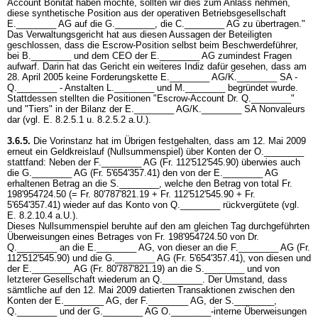
Account Bonität haben möchte, sollten wir dies zum Anlass nehmen,
diese synthetische Position aus der operativen Betriebsgesellschaft
E.________ AG auf die G.________, die C.________ AG zu übertragen."
Das Verwaltungsgericht hat aus diesen Aussagen der Beteiligten
geschlossen, dass die Escrow-Position selbst beim Beschwerdeführer,
bei B.________ und dem CEO der E.________ AG zumindest Fragen
aufwarf. Darin hat das Gericht ein weiteres Indiz dafür gesehen, dass am
28. April 2005 keine Forderungskette E.________ AG/K.________ SA -
Q.________ - Anstalten L.________ und M.________ begründet wurde.
Stattdessen stellten die Positionen "Escrow-Account Dr. Q.________"
und "Tiers" in der Bilanz der E.________ AG/K.________ SA Nonvaleurs
dar (vgl. E. 8.2.5.1 u. 8.2.5.2 a.U.).
3.6.5.
Die Vorinstanz hat im Übrigen festgehalten, dass am 12. Mai 2009
erneut ein Geldkreislauf (Nullsummenspiel) über Konten der O.________
stattfand: Neben der F.________ AG (Fr. 112'512'545.90) überwies auch
die G.________ AG (Fr. 5'654'357.41) den von der E.________ AG
erhaltenen Betrag an die S.________, welche den Betrag von total Fr.
198'954724.50 (= Fr. 80'787'821.19 + Fr. 112'512'545.90 + Fr.
5'654'357.41) wieder auf das Konto von Q.________ rückvergütete (vgl.
E. 8.2.10.4 a.U.).
Dieses Nullsummenspiel beruhte auf den am gleichen Tag durchgeführten
Überweisungen eines Betrages von Fr. 198'954724.50 von Dr.
Q.________ an die E.________ AG, von dieser an die F.________ AG (Fr.
112'512'545.90) und die G.________ AG (Fr. 5'654'357.41), von diesen und
der E.________ AG (Fr. 80'787'821.19) an die S.________ und von
letzterer Gesellschaft wiederum an Q.________. Der Umstand, dass
sämtliche auf den 12. Mai 2009 datierten Transaktionen zwischen den
Konten der E.________ AG, der F.________ AG, der S.________,
Q.________ und der G.________ AG O.________-interne Überweisungen