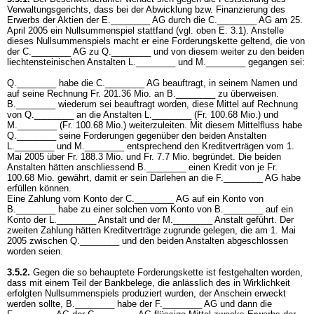
Verwaltungsgerichts, dass bei der Abwicklung bzw. Finanzierung des
Erwerbs der Aktien der E.________ AG durch die C.________ AG am 25.
April 2005 ein Nullsummenspiel stattfand (vgl. oben E. 3.1). Anstelle
dieses Nullsummenspiels macht er eine Forderungskette geltend, die von
der C.________ AG zu Q.________ und von diesem weiter zu den beiden
liechtensteinischen Anstalten L.________ und M.________ gegangen sei:
Q.________ habe die C.________ AG beauftragt, in seinem Namen und
auf seine Rechnung Fr. 201.36 Mio. an B.________ zu überweisen.
B.________ wiederum sei beauftragt worden, diese Mittel auf Rechnung
von Q.________ an die Anstalten L.________ (Fr. 100.68 Mio.) und
M.________ (Fr. 100.68 Mio.) weiterzuleiten. Mit diesem Mittelfluss habe
Q.________ seine Forderungen gegenüber den beiden Anstalten
L.________ und M.________ entsprechend den Kreditverträgen vom 1.
Mai 2005 über Fr. 188.3 Mio. und Fr. 7.7 Mio. begründet. Die beiden
Anstalten hätten anschliessend B.________ einen Kredit von je Fr.
100.68 Mio. gewährt, damit er sein Darlehen an die F.________ AG habe
erfüllen können.
Eine Zahlung vom Konto der C.________ AG auf ein Konto von
B.________ habe zu einer solchen vom Konto von B.________ auf ein
Konto der L.________ Anstalt und der M.________ Anstalt geführt. Der
zweiten Zahlung hätten Kreditverträge zugrunde gelegen, die am 1. Mai
2005 zwischen Q.________ und den beiden Anstalten abgeschlossen
worden seien.
3.5.2.
Gegen die so behauptete Forderungskette ist festgehalten worden,
dass mit einem Teil der Bankbelege, die anlässlich des in Wirklichkeit
erfolgten Nullsummenspiels produziert wurden, der Anschein erweckt
werden sollte, B.________ habe der F.________ AG und dann die