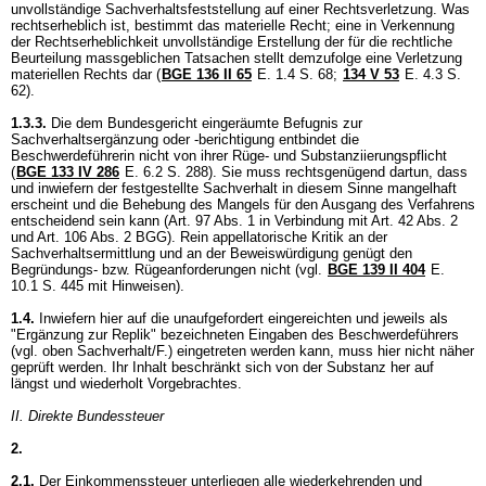
unvollständige Sachverhaltsfeststellung auf einer Rechtsverletzung. Was
rechtserheblich ist, bestimmt das materielle Recht; eine in Verkennung
der Rechtserheblichkeit unvollständige Erstellung der für die rechtliche
Beurteilung massgeblichen Tatsachen stellt demzufolge eine Verletzung
materiellen Rechts dar (
BGE 136 II 65
E. 1.4 S. 68;
134 V 53
E. 4.3 S.
62).
1.3.3.
Die dem Bundesgericht eingeräumte Befugnis zur
Sachverhaltsergänzung oder -berichtigung entbindet die
Beschwerdeführerin nicht von ihrer Rüge- und Substanziierungspflicht
(
BGE 133 IV 286
E. 6.2 S. 288). Sie muss rechtsgenügend dartun, dass
und inwiefern der festgestellte Sachverhalt in diesem Sinne mangelhaft
erscheint und die Behebung des Mangels für den Ausgang des Verfahrens
entscheidend sein kann (Art. 97 Abs. 1 in Verbindung mit
Art. 42 Abs. 2
und
Art. 106 Abs. 2 BGG
). Rein appellatorische Kritik an der
Sachverhaltsermittlung und an der Beweiswürdigung genügt den
Begründungs- bzw. Rügeanforderungen nicht (vgl.
BGE 139 II 404
E.
10.1 S. 445 mit Hinweisen).
1.4.
Inwiefern hier auf die unaufgefordert eingereichten und jeweils als
"Ergänzung zur Replik" bezeichneten Eingaben des Beschwerdeführers
(vgl. oben Sachverhalt/F.) eingetreten werden kann, muss hier nicht näher
geprüft werden. Ihr Inhalt beschränkt sich von der Substanz her auf
längst und wiederholt Vorgebrachtes.
II. Direkte Bundessteuer
2.
2.1.
Der Einkommenssteuer unterliegen alle wiederkehrenden und