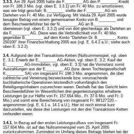
3.3.3.
Am 29. April 2005 hatte die F.________ AG den P.________-Kredit
von Fr. 188.3 Mio. (vgl. oben E. 3.3.1) um Fr. 40 Mio. zu amortisieren,
was wie folgt geschah: B.________ stellte der F.________ AG ein
Darlehen von Fr. 40 Mio. zur Verfügung. Mit Valuta 29. April 2005 wurde
besagter Betrag von einem gemeinsamen Konto von B.________ und
dem Beschwerdeführer bei der N.________ AG an B.________
überwiesen (vgl. oben E. 3.3.2) und von dort gleichentags als Darlehen an
die F.________ AG. Diese wies die Verbindlichkeit von Fr. 40 Mio.
gegenüber B.________ auf dem Konto "Darlehen Dr. B.________, Konto
250100" ihrer Finanzbuchhaltung 2005 aus (vgl. E. 6.4.2 a.U.; siehe auch
oben E. 3.2.2).
3.4.
Aufgrund der drei Transaktions-Ketten (Nullsummenspiel, vgl. oben
E. 3.1; Erwerb der E.________ AG-Aktien, vgl. oben E. 3.2; Kauf der
E.________ AG-Immobilien, vgl. oben E. 3.3) hat die Vorinstanz somit
Auszahlungen aus der E.________ AG (bzw. deren Tochtergesellschaft
K.________ SA) von insgesamt Fr. 198.3 Mio. angenommen, die über
zahlreiche und Verwirrung bezweckende bzw. verursachende
buchhalterische Operationen letztendlich vollumfänglich den
Beteiligungsinhabern zuzurechnen waren. Deshalb hat das Gericht beim
Beschwerdeführer im Wesentlichen drei gegenleistungslos erhaltene
Leistungen (je zur Hälfte von Fr. 157.654 Mio., Fr. 37.6 Mio. und Fr. 3
Mio.) und somit eine Bereicherung von insgesamt Fr. 99'127'220.--
angenommen (vgl. E. 6.1 u. 14.1 a.U.). Hier ist noch einmal kurz
darzustellen, wie diese drei Leistungen mit den drei Transaktions-Ketten
verbunden waren.
3.4.1.
In Bezug auf den ersten Leistungszufluss von insgesamt Fr.
157.654 Mio. ist auf das Nullsummenspiel vom 25. April 2005
zurückzukommen. Zumindest im Umfang dieses Betrags blieben bei der