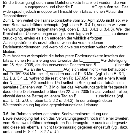
für die Beteiligung) durch eine Darlehenskette finanziert worden, die von
B.________ ausgegangen und über die F.________ AG gelaufen sei. Das
widersprach jedoch in doppelter Hinsicht dem tatsächlichen Ablauf der
Transaktionen:
Zum Einen verlief die Transaktionskette vom 25. April 2005 nicht so, wie
vom Beschwerdeführer behauptet (vgl. oben E. 3.4.1), sondern wie vom
Verwaltungsgericht festgehalten (vgl. oben E. 3.1, 3.4.1 u. 3.4.3). Weil der
Kreislauf der Überweisungen am gleichen Tag von B.________ zu diesem
zurückging, erwies es sich entgegen der wirklich erfolgten
Zahlungsströme als unzutreffend, wenn die verschiedenen
Darlehensforderungen und -verbindlichkeiten trotzdem weiter verbucht
blieben.
Zum Anderen widerspricht die behauptete Forderungskette insofern der
tatsächlichen Finanzierung des Erwerbs der E.________ AG-Beteiligung
am 28. April 2005, als das verwendete Darlehen von B.________ (über die
F.________ AG an die C.________ AG) sich eben nicht - wie behauptet -
auf Fr. 160.654 Mio. belief, sondern nur auf Fr. 3 Mio. (vgl. oben E. 3.1,
3.2.1 u. 3.4.1), während die restlichen Fr. 157.654 Mio. auf einem Kredit
der N.________ AG beruhten. Und selbst in Bezug auf das tatsächlich
gewährte Darlehen von Fr. 3 Mio. hat das Verwaltungsgericht festgestellt,
dass diese Darlehenskette über den 22. Juni 2005 hinaus verbucht blieb,
obwohl derselbe Betrag an jenem Tag an B.________ zurückfloss (vgl.
u.a. E. 11. a.U. u. oben E. 3.3.2 u. 3.4.3). In der unbegründeten
Weiterverbuchung lag eine gegenleistungslose Leistung.
3.6.
Im Rahmen seiner gesamten Sachverhaltsermittlung und
Beweiswürdigung hat sich das Verwaltungsgericht noch mit einer zweiten,
vom Beschwerdeführer behaupteten Forderungskette auseinandergesetzt
und diese als ebenfalls nicht faktenmässig gegeben eingestuft (vgl. dazu
umfassend E. 8.2.1 - 8.2.7 a.U.).