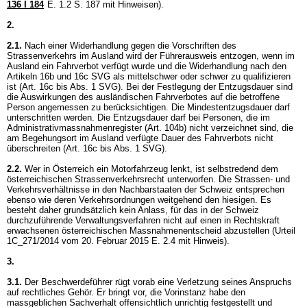
136 I 184
E. 1.2 S. 187 mit Hinweisen).
2.
2.1.
Nach einer Widerhandlung gegen die Vorschriften des
Strassenverkehrs im Ausland wird der Führerausweis entzogen, wenn im
Ausland ein Fahrverbot verfügt wurde und die Widerhandlung nach den
Artikeln 16b und 16c SVG als mittelschwer oder schwer zu qualifizieren
ist (
Art. 16c bis Abs. 1 SVG
). Bei der Festlegung der Entzugsdauer sind
die Auswirkungen des ausländischen Fahrverbotes auf die betroffene
Person angemessen zu berücksichtigen. Die Mindestentzugsdauer darf
unterschritten werden. Die Entzugsdauer darf bei Personen, die im
Administrativmassnahmenregister (Art. 104b) nicht verzeichnet sind, die
am Begehungsort im Ausland verfügte Dauer des Fahrverbots nicht
überschreiten (
Art. 16c bis Abs. 1 SVG
).
2.2.
Wer in Österreich ein Motorfahrzeug lenkt, ist selbstredend dem
österreichischen Strassenverkehrsrecht unterworfen. Die Strassen- und
Verkehrsverhältnisse in den Nachbarstaaten der Schweiz entsprechen
ebenso wie deren Verkehrsordnungen weitgehend den hiesigen. Es
besteht daher grundsätzlich kein Anlass, für das in der Schweiz
durchzuführende Verwaltungsverfahren nicht auf einen in Rechtskraft
erwachsenen österreichischen Massnahmenentscheid abzustellen (Urteil
1C_271/2014 vom 20. Februar 2015 E. 2.4 mit Hinweis).
3.
3.1.
Der Beschwerdeführer rügt vorab eine Verletzung seines Anspruchs
auf rechtliches Gehör. Er bringt vor, die Vorinstanz habe den
massgeblichen Sachverhalt offensichtlich unrichtig festgestellt und