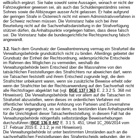
willkürlich ergänzt. Sie habe sowohl seine Aussagen, wonach er nicht der
Fahrzeuglenker gewesen sei, als auch das Schuldeingeständnis seines
Sohnes sowie die Alibizeugen ausser Acht gelassen. Er habe aufgrund
der geringen Strafe in Österreich nicht mit einem Administrativverfahren in
der Schweiz rechnen müssen. Die Vorinstanz habe sich bei ihrer
Beurteilung nicht auf die Sachverhaltsdarstellung in der Strafverfügung
stützen dürfen, da Anhaltspunkte vorgelegen hätten, dass diese falsch
sei. Die Vorinstanz habe die bundesgerichtliche Rechtsprechung falsch
angewandt.
3.2.
Nach dem Grundsatz der Gewaltentrennung vermag ein Strafurteil die
Verwaltungsbehörde grundsätzlich nicht zu binden. Allerdings gebietet der
Grundsatz der Einheit der Rechtsordnung, widersprüchliche Entscheide
im Rahmen des Möglichen zu vermeiden, weshalb die
Verwaltungsbehörde beim Entscheid über die Massnahme von den
tatsächlichen Feststellungen des Strafrichters nur abweichen darf, wenn
sie Tatsachen feststellt und ihrem Entscheid zugrunde legt, die dem
Strafrichter unbekannt waren, wenn sie zusätzliche Beweise erhebt oder
wenn der Strafrichter bei der Rechtsanwendung auf den Sachverhalt nicht
alle Rechtsfragen abgeklärt hat (vgl.
BGE 137 I 363
E. 2.3.2 S. 368 mit
Hinweisen). Die Verwaltungsbehörde hat vor allem auf die Tatsachen im
Strafurteil abzustellen, wenn dieses im ordentlichen Verfahren mit
öffentlicher Verhandlung unter Anhörung von Parteien und Einvernahme
von Zeugen ergangen ist, es sei denn, es bestünden klare Anhaltspunkte
für die Unrichtigkeit dieser Tatsachenfeststellung; in diesem Fall hat die
Verwaltungsbehörde nötigenfalls selbstständige Beweiserhebungen
durchzuführen (
BGE 136 II 447
E. 3.1 S. 451; Urteil 1C_266/2014 vom
17. Februar 2015 E. 2.1.2; je mit Hinweisen).
Die Verwaltungsbehörde ist unter bestimmten Umständen auch an die
sachverhaltlichen Feststellungen des Strafentscheids gebunden, der im