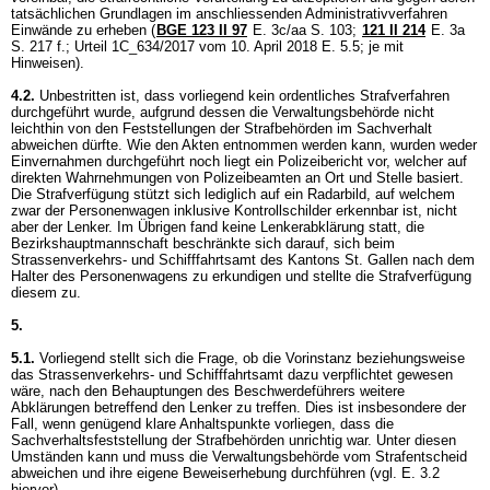
tatsächlichen Grundlagen im anschliessenden Administrativverfahren
Einwände zu erheben (
BGE 123 II 97
E. 3c/aa S. 103;
121 II 214
E. 3a
S. 217 f.; Urteil 1C_634/2017 vom 10. April 2018 E. 5.5; je mit
Hinweisen).
4.2.
Unbestritten ist, dass vorliegend kein ordentliches Strafverfahren
durchgeführt wurde, aufgrund dessen die Verwaltungsbehörde nicht
leichthin von den Feststellungen der Strafbehörden im Sachverhalt
abweichen dürfte. Wie den Akten entnommen werden kann, wurden weder
Einvernahmen durchgeführt noch liegt ein Polizeibericht vor, welcher auf
direkten Wahrnehmungen von Polizeibeamten an Ort und Stelle basiert.
Die Strafverfügung stützt sich lediglich auf ein Radarbild, auf welchem
zwar der Personenwagen inklusive Kontrollschilder erkennbar ist, nicht
aber der Lenker. Im Übrigen fand keine Lenkerabklärung statt, die
Bezirkshauptmannschaft beschränkte sich darauf, sich beim
Strassenverkehrs- und Schifffahrtsamt des Kantons St. Gallen nach dem
Halter des Personenwagens zu erkundigen und stellte die Strafverfügung
diesem zu.
5.
5.1.
Vorliegend stellt sich die Frage, ob die Vorinstanz beziehungsweise
das Strassenverkehrs- und Schifffahrtsamt dazu verpflichtet gewesen
wäre, nach den Behauptungen des Beschwerdeführers weitere
Abklärungen betreffend den Lenker zu treffen. Dies ist insbesondere der
Fall, wenn genügend klare Anhaltspunkte vorliegen, dass die
Sachverhaltsfeststellung der Strafbehörden unrichtig war. Unter diesen
Umständen kann und muss die Verwaltungsbehörde vom Strafentscheid
abweichen und ihre eigene Beweiserhebung durchführen (vgl. E. 3.2
hiervor).