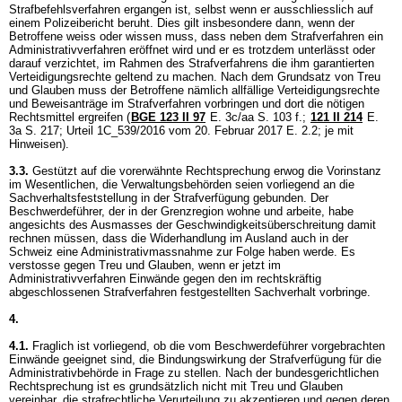
Strafbefehlsverfahren ergangen ist, selbst wenn er ausschliesslich auf
einem Polizeibericht beruht. Dies gilt insbesondere dann, wenn der
Betroffene weiss oder wissen muss, dass neben dem Strafverfahren ein
Administrativverfahren eröffnet wird und er es trotzdem unterlässt oder
darauf verzichtet, im Rahmen des Strafverfahrens die ihm garantierten
Verteidigungsrechte geltend zu machen. Nach dem Grundsatz von Treu
und Glauben muss der Betroffene nämlich allfällige Verteidigungsrechte
und Beweisanträge im Strafverfahren vorbringen und dort die nötigen
Rechtsmittel ergreifen (
BGE 123 II 97
E. 3c/aa S. 103 f.;
121 II 214
E.
3a S. 217; Urteil 1C_539/2016 vom 20. Februar 2017 E. 2.2; je mit
Hinweisen).
3.3.
Gestützt auf die vorerwähnte Rechtsprechung erwog die Vorinstanz
im Wesentlichen, die Verwaltungsbehörden seien vorliegend an die
Sachverhaltsfeststellung in der Strafverfügung gebunden. Der
Beschwerdeführer, der in der Grenzregion wohne und arbeite, habe
angesichts des Ausmasses der Geschwindigkeitsüberschreitung damit
rechnen müssen, dass die Widerhandlung im Ausland auch in der
Schweiz eine Administrativmassnahme zur Folge haben werde. Es
verstosse gegen Treu und Glauben, wenn er jetzt im
Administrativverfahren Einwände gegen den im rechtskräftig
abgeschlossenen Strafverfahren festgestellten Sachverhalt vorbringe.
4.
4.1.
Fraglich ist vorliegend, ob die vom Beschwerdeführer vorgebrachten
Einwände geeignet sind, die Bindungswirkung der Strafverfügung für die
Administrativbehörde in Frage zu stellen. Nach der bundesgerichtlichen
Rechtsprechung ist es grundsätzlich nicht mit Treu und Glauben
vereinbar, die strafrechtliche Verurteilung zu akzeptieren und gegen deren