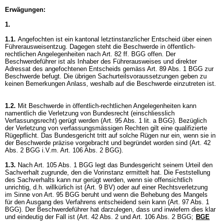
Erwägungen:
1.
1.1.
Angefochten ist ein kantonal letztinstanzlicher Entscheid über einen
Führerausweisentzug. Dagegen steht die Beschwerde in öffentlich-
rechtlichen Angelegenheiten nach
Art. 82 ff. BGG
offen. Der
Beschwerdeführer ist als Inhaber des Führerausweises und direkter
Adressat des angefochtenen Entscheids gemäss
Art. 89 Abs. 1 BGG
zur
Beschwerde befugt. Die übrigen Sachurteilsvoraussetzungen geben zu
keinen Bemerkungen Anlass, weshalb auf die Beschwerde einzutreten ist.
1.2.
Mit Beschwerde in öffentlich-rechtlichen Angelegenheiten kann
namentlich die Verletzung von Bundesrecht (einschliesslich
Verfassungsrecht) gerügt werden (
Art. 95 Abs. 1 lit. a BGG
). Bezüglich
der Verletzung von verfassungsmässigen Rechten gilt eine qualifizierte
Rügepflicht. Das Bundesgericht tritt auf solche Rügen nur ein, wenn sie in
der Beschwerde präzise vorgebracht und begründet worden sind (
Art. 42
Abs. 2 BGG
i.V.m.
Art. 106 Abs. 2 BGG
).
1.3.
Nach
Art. 105 Abs. 1 BGG
legt das Bundesgericht seinem Urteil den
Sachverhalt zugrunde, den die Vorinstanz ermittelt hat. Die Feststellung
des Sachverhalts kann nur gerügt werden, wenn sie offensichtlich
unrichtig, d.h. willkürlich ist (
Art. 9 BV
) oder auf einer Rechtsverletzung
im Sinne von
Art. 95 BGG
beruht und wenn die Behebung des Mangels
für den Ausgang des Verfahrens entscheidend sein kann (
Art. 97 Abs. 1
BGG
). Der Beschwerdeführer hat darzulegen, dass und inwiefern dies klar
und eindeutig der Fall ist (
Art. 42 Abs. 2 und
Art. 106 Abs. 2 BGG
;
BGE