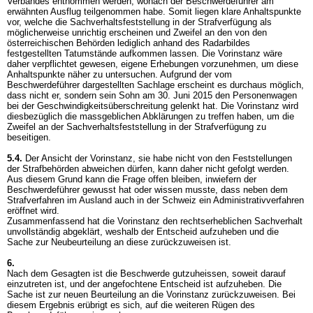
Verbandes entnommen werden, wonach der Beschwerdeführer am
erwähnten Ausflug teilgenommen habe. Somit liegen klare Anhaltspunkte
vor, welche die Sachverhaltsfeststellung in der Strafverfügung als
möglicherweise unrichtig erscheinen und Zweifel an den von den
österreichischen Behörden lediglich anhand des Radarbildes
festgestellten Tatumstände aufkommen lassen. Die Vorinstanz wäre
daher verpflichtet gewesen, eigene Erhebungen vorzunehmen, um diese
Anhaltspunkte näher zu untersuchen. Aufgrund der vom
Beschwerdeführer dargestellten Sachlage erscheint es durchaus möglich,
dass nicht er, sondern sein Sohn am 30. Juni 2015 den Personenwagen
bei der Geschwindigkeitsüberschreitung gelenkt hat. Die Vorinstanz wird
diesbezüglich die massgeblichen Abklärungen zu treffen haben, um die
Zweifel an der Sachverhaltsfeststellung in der Strafverfügung zu
beseitigen.
5.4.
Der Ansicht der Vorinstanz, sie habe nicht von den Feststellungen
der Strafbehörden abweichen dürfen, kann daher nicht gefolgt werden.
Aus diesem Grund kann die Frage offen bleiben, inwiefern der
Beschwerdeführer gewusst hat oder wissen musste, dass neben dem
Strafverfahren im Ausland auch in der Schweiz ein Administrativverfahren
eröffnet wird.
Zusammenfassend hat die Vorinstanz den rechtserheblichen Sachverhalt
unvollständig abgeklärt, weshalb der Entscheid aufzuheben und die
Sache zur Neubeurteilung an diese zurückzuweisen ist.
6.
Nach dem Gesagten ist die Beschwerde gutzuheissen, soweit darauf
einzutreten ist, und der angefochtene Entscheid ist aufzuheben. Die
Sache ist zur neuen Beurteilung an die Vorinstanz zurückzuweisen. Bei
diesem Ergebnis erübrigt es sich, auf die weiteren Rügen des