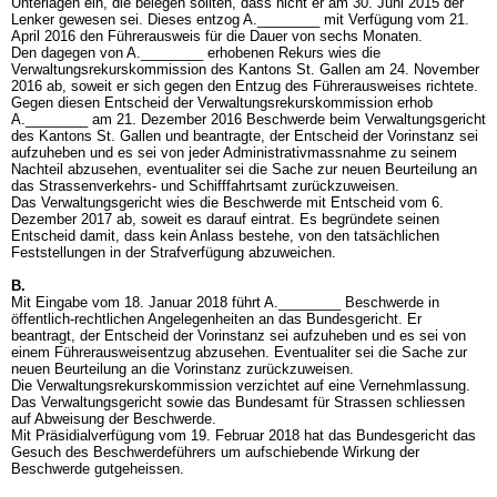
Unterlagen ein, die belegen sollten, dass nicht er am 30. Juni 2015 der
Lenker gewesen sei. Dieses entzog A.________ mit Verfügung vom 21.
April 2016 den Führerausweis für die Dauer von sechs Monaten.
Den dagegen von A.________ erhobenen Rekurs wies die
Verwaltungsrekurskommission des Kantons St. Gallen am 24. November
2016 ab, soweit er sich gegen den Entzug des Führerausweises richtete.
Gegen diesen Entscheid der Verwaltungsrekurskommission erhob
A.________ am 21. Dezember 2016 Beschwerde beim Verwaltungsgericht
des Kantons St. Gallen und beantragte, der Entscheid der Vorinstanz sei
aufzuheben und es sei von jeder Administrativmassnahme zu seinem
Nachteil abzusehen, eventualiter sei die Sache zur neuen Beurteilung an
das Strassenverkehrs- und Schifffahrtsamt zurückzuweisen.
Das Verwaltungsgericht wies die Beschwerde mit Entscheid vom 6.
Dezember 2017 ab, soweit es darauf eintrat. Es begründete seinen
Entscheid damit, dass kein Anlass bestehe, von den tatsächlichen
Feststellungen in der Strafverfügung abzuweichen.
B.
Mit Eingabe vom 18. Januar 2018 führt A.________ Beschwerde in
öffentlich-rechtlichen Angelegenheiten an das Bundesgericht. Er
beantragt, der Entscheid der Vorinstanz sei aufzuheben und es sei von
einem Führerausweisentzug abzusehen. Eventualiter sei die Sache zur
neuen Beurteilung an die Vorinstanz zurückzuweisen.
Die Verwaltungsrekurskommission verzichtet auf eine Vernehmlassung.
Das Verwaltungsgericht sowie das Bundesamt für Strassen schliessen
auf Abweisung der Beschwerde.
Mit Präsidialverfügung vom 19. Februar 2018 hat das Bundesgericht das
Gesuch des Beschwerdeführers um aufschiebende Wirkung der
Beschwerde gutgeheissen.