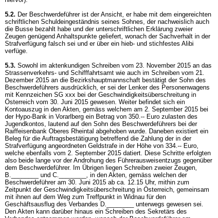
5.2.
Der Beschwerdeführer ist der Ansicht, er habe mit dem eingereichten
schriftlichen Schuldeingeständnis seines Sohnes, der nachweislich auch
die Busse bezahlt habe und der unterschriftlichen Erklärung zweier
Zeugen genügend Anhaltspunkte geliefert, wonach der Sachverhalt in der
Strafverfügung falsch sei und er über ein hieb- und stichfestes Alibi
verfüge.
5.3.
Sowohl im aktenkundigen Schreiben vom 23. November 2015 an das
Strassenverkehrs- und Schifffahrtsamt wie auch im Schreiben vom 21.
Dezember 2015 an die Bezirkshauptmannschaft bestätigt der Sohn des
Beschwerdeführers ausdrücklich, er sei der Lenker des Personenwagens
mit Kennzeichen SG xxx bei der Geschwindigkeitsüberschreitung in
Österreich vom 30. Juni 2015 gewesen. Weiter befindet sich ein
Kontoauszug in den Akten, gemäss welchem am 2. September 2015 bei
der Hypo-Bank in Vorarlberg ein Betrag von 350.-- Euro zulasten des
Jugendkontos, lautend auf den Sohn des Beschwerdeführers bei der
Raiffeisenbank Oberes Rheintal abgehoben wurde. Daneben existiert ein
Beleg für die Auftragsbestätigung betreffend die Zahlung der in der
Strafverfügung angeordneten Geldstrafe in der Höhe von 334.-- Euro,
welche ebenfalls vom 2. September 2015 datiert. Diese Schritte erfolgten
also beide lange vor der Androhung des Führerausweisentzugs gegenüber
dem Beschwerdeführer. Im Übrigen liegen Schreiben zweier Zeugen,
B.________ und C.________, in den Akten, gemäss welchen der
Beschwerdeführer am 30. Juni 2015 ab ca. 12.15 Uhr, mithin zum
Zeitpunkt der Geschwindigkeitsüberschreitung in Österreich, gemeinsam
mit ihnen auf dem Weg zum Treffpunkt in Widnau für den
Geschäftsausflug des Verbandes D.________ unterwegs gewesen sei.
Den Akten kann darüber hinaus ein Schreiben des Sekretärs des