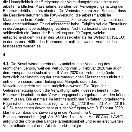
die Unmöglichkeit der Steigerung der Vermittlungsfähigkeit nicht der
arbeitsmarktlichen Massnahme, sondern der Verweigerungshaltung der
Beschwerdeführerin anzulasten. Die Vorinstanz kam zum Schluss, dass
die Beschwerdeführerin die RAV-Weisung, die arbeitsmarktliche
Massnahme beim Zentrum C.________ zu absolvieren, zu Unrecht und
ohne entschuldbaren Grund missachtet habe. Folglich sei die Einstellung
in der Anspruchsberechtigung rechtens. Nicht zu beanstanden sei
schliesslich die Dauer der Einstellung von 20 Tagen, welche
entsprechend dem Raster des Staatssekretariats für Wirtschaft (SECO)
in der unteren Hälfte des Rahmens für mittelschweres Verschulden
festgesetzt worden sei.
4.
4.1.
Die Beschwerdeführerin rügt zunächst eine Verletzung des
rechtlichen Gehörs, weil der Verfügung vom 3. Februar 2020 wie auch
dem Einspracheentscheid vom 8. April 2020 die Entscheidgründe
bezüglich der Anordnung der arbeitsmarktlichen Massnahmen nicht zu
entnehmen seien. Eine Heilung des Mangels durch das
Verwaltungsgericht sei nicht möglich gewesen. Die Rüge der
Gehörsverletzung durch die Verwaltung hätte indessen bereits in der
Beschwerdeschrift an das Verwaltungsgericht vorgebracht werden können
und müssen. Die erstmals im letztinstanzlichen Verfahren vorgebrachte
Rüge ist demnach verspätet (vgl. Urteil 8C_8/2019 vom 23. April 2019 E.
4.2.3). Abgesehen davon geht aus der Verfügung vom 3. Februar 2020
klar hervor, dass die Zuweisung in die Praxisfirma C.________ als
Bildungsmassnahme (vgl. Art. 59 Abs. 1bis i.V.m.
Art. 60 Abs. 1 AVIG
)
aufgrund der drohenden Langzeitarbeitslosigkeit und einer erschwerten
Vermittelbarkeit auf dem Arbeitsmarkt erfolgte.