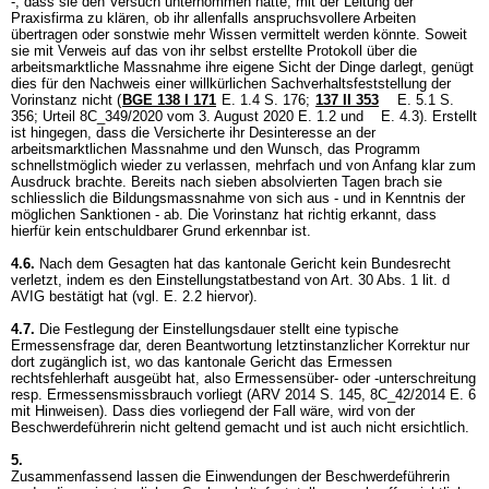
-, dass sie den Versuch unternommen hätte, mit der Leitung der
Praxisfirma zu klären, ob ihr allenfalls anspruchsvollere Arbeiten
übertragen oder sonstwie mehr Wissen vermittelt werden könnte. Soweit
sie mit Verweis auf das von ihr selbst erstellte Protokoll über die
arbeitsmarktliche Massnahme ihre eigene Sicht der Dinge darlegt, genügt
dies für den Nachweis einer willkürlichen Sachverhaltsfeststellung der
Vorinstanz nicht (
BGE 138 I 171
E. 1.4 S. 176;
137 II 353
E. 5.1 S.
356; Urteil 8C_349/2020 vom 3. August 2020 E. 1.2 und E. 4.3). Erstellt
ist hingegen, dass die Versicherte ihr Desinteresse an der
arbeitsmarktlichen Massnahme und den Wunsch, das Programm
schnellstmöglich wieder zu verlassen, mehrfach und von Anfang klar zum
Ausdruck brachte. Bereits nach sieben absolvierten Tagen brach sie
schliesslich die Bildungsmassnahme von sich aus - und in Kenntnis der
möglichen Sanktionen - ab. Die Vorinstanz hat richtig erkannt, dass
hierfür kein entschuldbarer Grund erkennbar ist.
4.6.
Nach dem Gesagten hat das kantonale Gericht kein Bundesrecht
verletzt, indem es den Einstellungstatbestand von
Art. 30 Abs. 1 lit. d
AVIG
bestätigt hat (vgl. E. 2.2 hiervor).
4.7.
Die Festlegung der Einstellungsdauer stellt eine typische
Ermessensfrage dar, deren Beantwortung letztinstanzlicher Korrektur nur
dort zugänglich ist, wo das kantonale Gericht das Ermessen
rechtsfehlerhaft ausgeübt hat, also Ermessensüber- oder -unterschreitung
resp. Ermessensmissbrauch vorliegt (ARV 2014 S. 145, 8C_42/2014 E. 6
mit Hinweisen). Dass dies vorliegend der Fall wäre, wird von der
Beschwerdeführerin nicht geltend gemacht und ist auch nicht ersichtlich.
5.
Zusammenfassend lassen die Einwendungen der Beschwerdeführerin