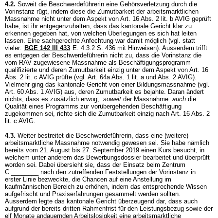
4.2.
Soweit die Beschwerdeführerin eine Gehörsverletzung durch die
Vorinstanz rügt, indem diese die Zumutbarkeit der arbeitsmarktlichen
Massnahme nicht unter dem Aspekt von
Art. 16 Abs. 2 lit. b AVIG
geprüft
habe, ist ihr entgegenzuhalten, dass das kantonale Gericht klar zu
erkennen gegeben hat, von welchen Überlegungen es sich hat leiten
lassen. Eine sachgerechte Anfechtung war damit möglich (vgl. statt
vieler:
BGE 142 III 433
E. 4.3.2 S. 436 mit Hinweisen). Ausserdem trifft
es entgegen der Beschwerdeführerin nicht zu, dass die Vorinstanz die
vom RAV zugewiesene Massnahme als Beschäftigungsprogramm
qualifizierte und deren Zumutbarkeit einzig unter dem Aspekt von
Art. 16
Abs. 2 lit. c AVIG
prüfte (vgl.
Art. 64a Abs. 1 lit. a und Abs. 2 AVIG
).
Vielmehr ging das kantonale Gericht von einer Bildungsmassnahme (vgl.
Art. 60 Abs. 1 AVIG
) aus, deren Zumutbarkeit es bejahte. Daran ändert
nichts, dass es zusätzlich erwog,
soweit
der Massnahme
auch
die
Qualität eines Programms zur vorübergehenden Beschäftigung
zugekommen sei, richte sich die Zumutbarkeit einzig nach
Art. 16 Abs. 2
lit. c AVIG
.
4.3.
Weiter bestreitet die Beschwerdeführerin, dass eine (weitere)
arbeitsmarktliche Massnahme notwendig gewesen sei. Sie habe nämlich
bereits vom 21. August bis 27. September 2019 einen Kurs besucht, in
welchem unter anderem das Bewerbungsdossier bearbeitet und überprüft
worden sei. Dabei übersieht sie, dass der Einsatz beim Zentrum
C.________ nach den zutreffenden Feststellungen der Vorinstanz in
erster Linie bezweckte, die Chancen auf eine Anstellung im
kaufmännischen Bereich zu erhöhen, indem das entsprechende Wissen
aufgefrischt und Praxiserfahrungen gesammelt werden sollten.
Ausserdem legte das kantonale Gericht überzeugend dar, dass auch
aufgrund der bereits dritten Rahmenfrist für den Leistungsbezug sowie der
elf Monate andauernden Arbeitslosigkeit eine arbeitsmarktliche