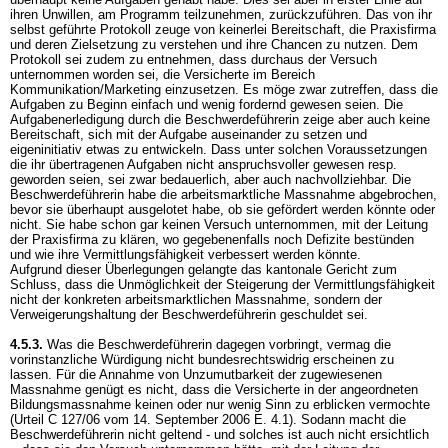
ihren Unwillen, am Programm teilzunehmen, zurückzuführen. Das von ihr
selbst geführte Protokoll zeuge von keinerlei Bereitschaft, die Praxisfirma
und deren Zielsetzung zu verstehen und ihre Chancen zu nutzen. Dem
Protokoll sei zudem zu entnehmen, dass durchaus der Versuch
unternommen worden sei, die Versicherte im Bereich
Kommunikation/Marketing einzusetzen. Es möge zwar zutreffen, dass die
Aufgaben zu Beginn einfach und wenig fordernd gewesen seien. Die
Aufgabenerledigung durch die Beschwerdeführerin zeige aber auch keine
Bereitschaft, sich mit der Aufgabe auseinander zu setzen und
eigeninitiativ etwas zu entwickeln. Dass unter solchen Voraussetzungen
die ihr übertragenen Aufgaben nicht anspruchsvoller gewesen resp.
geworden seien, sei zwar bedauerlich, aber auch nachvollziehbar. Die
Beschwerdeführerin habe die arbeitsmarktliche Massnahme abgebrochen,
bevor sie überhaupt ausgelotet habe, ob sie gefördert werden könnte oder
nicht. Sie habe schon gar keinen Versuch unternommen, mit der Leitung
der Praxisfirma zu klären, wo gegebenenfalls noch Defizite bestünden
und wie ihre Vermittlungsfähigkeit verbessert werden könnte.
Aufgrund dieser Überlegungen gelangte das kantonale Gericht zum
Schluss, dass die Unmöglichkeit der Steigerung der Vermittlungsfähigkeit
nicht der konkreten arbeitsmarktlichen Massnahme, sondern der
Verweigerungshaltung der Beschwerdeführerin geschuldet sei.
4.5.3.
Was die Beschwerdeführerin dagegen vorbringt, vermag die
vorinstanzliche Würdigung nicht bundesrechtswidrig erscheinen zu
lassen. Für die Annahme von Unzumutbarkeit der zugewiesenen
Massnahme genügt es nicht, dass die Versicherte in der angeordneten
Bildungsmassnahme keinen oder nur wenig Sinn zu erblicken vermochte
(Urteil C 127/06 vom 14. September 2006 E. 4.1). Sodann macht die
Beschwerdeführerin nicht geltend - und solches ist auch nicht ersichtlich