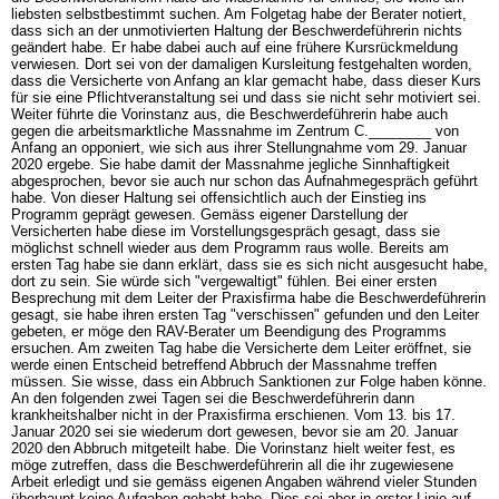
liebsten selbstbestimmt suchen. Am Folgetag habe der Berater notiert,
dass sich an der unmotivierten Haltung der Beschwerdeführerin nichts
geändert habe. Er habe dabei auch auf eine frühere Kursrückmeldung
verwiesen. Dort sei von der damaligen Kursleitung festgehalten worden,
dass die Versicherte von Anfang an klar gemacht habe, dass dieser Kurs
für sie eine Pflichtveranstaltung sei und dass sie nicht sehr motiviert sei.
Weiter führte die Vorinstanz aus, die Beschwerdeführerin habe auch
gegen die arbeitsmarktliche Massnahme im Zentrum C.________ von
Anfang an opponiert, wie sich aus ihrer Stellungnahme vom 29. Januar
2020 ergebe. Sie habe damit der Massnahme jegliche Sinnhaftigkeit
abgesprochen, bevor sie auch nur schon das Aufnahmegespräch geführt
habe. Von dieser Haltung sei offensichtlich auch der Einstieg ins
Programm geprägt gewesen. Gemäss eigener Darstellung der
Versicherten habe diese im Vorstellungsgespräch gesagt, dass sie
möglichst schnell wieder aus dem Programm raus wolle. Bereits am
ersten Tag habe sie dann erklärt, dass sie es sich nicht ausgesucht habe,
dort zu sein. Sie würde sich "vergewaltigt" fühlen. Bei einer ersten
Besprechung mit dem Leiter der Praxisfirma habe die Beschwerdeführerin
gesagt, sie habe ihren ersten Tag "verschissen" gefunden und den Leiter
gebeten, er möge den RAV-Berater um Beendigung des Programms
ersuchen. Am zweiten Tag habe die Versicherte dem Leiter eröffnet, sie
werde einen Entscheid betreffend Abbruch der Massnahme treffen
müssen. Sie wisse, dass ein Abbruch Sanktionen zur Folge haben könne.
An den folgenden zwei Tagen sei die Beschwerdeführerin dann
krankheitshalber nicht in der Praxisfirma erschienen. Vom 13. bis 17.
Januar 2020 sei sie wiederum dort gewesen, bevor sie am 20. Januar
2020 den Abbruch mitgeteilt habe. Die Vorinstanz hielt weiter fest, es
möge zutreffen, dass die Beschwerdeführerin all die ihr zugewiesene
Arbeit erledigt und sie gemäss eigenen Angaben während vieler Stunden
überhaupt keine Aufgaben gehabt habe. Dies sei aber in erster Linie auf