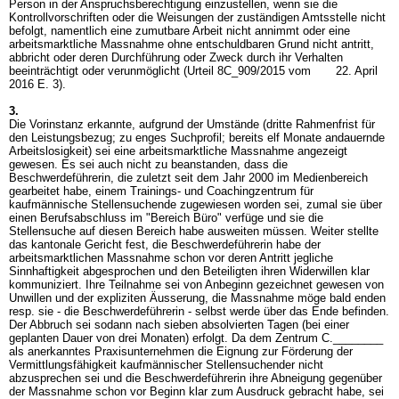
Person in der Anspruchsberechtigung einzustellen, wenn sie die
Kontrollvorschriften oder die Weisungen der zuständigen Amtsstelle nicht
befolgt, namentlich eine zumutbare Arbeit nicht annimmt oder eine
arbeitsmarktliche Massnahme ohne entschuldbaren Grund nicht antritt,
abbricht oder deren Durchführung oder Zweck durch ihr Verhalten
beeinträchtigt oder verunmöglicht (Urteil 8C_909/2015 vom 22. April
2016 E. 3).
3.
Die Vorinstanz erkannte, aufgrund der Umstände (dritte Rahmenfrist für
den Leistungsbezug; zu enges Suchprofil; bereits elf Monate andauernde
Arbeitslosigkeit) sei eine arbeitsmarktliche Massnahme angezeigt
gewesen. Es sei auch nicht zu beanstanden, dass die
Beschwerdeführerin, die zuletzt seit dem Jahr 2000 im Medienbereich
gearbeitet habe, einem Trainings- und Coachingzentrum für
kaufmännische Stellensuchende zugewiesen worden sei, zumal sie über
einen Berufsabschluss im "Bereich Büro" verfüge und sie die
Stellensuche auf diesen Bereich habe ausweiten müssen. Weiter stellte
das kantonale Gericht fest, die Beschwerdeführerin habe der
arbeitsmarktlichen Massnahme schon vor deren Antritt jegliche
Sinnhaftigkeit abgesprochen und den Beteiligten ihren Widerwillen klar
kommuniziert. Ihre Teilnahme sei von Anbeginn gezeichnet gewesen von
Unwillen und der expliziten Äusserung, die Massnahme möge bald enden
resp. sie - die Beschwerdeführerin - selbst werde über das Ende befinden.
Der Abbruch sei sodann nach sieben absolvierten Tagen (bei einer
geplanten Dauer von drei Monaten) erfolgt. Da dem Zentrum C.________
als anerkanntes Praxisunternehmen die Eignung zur Förderung der
Vermittlungsfähigkeit kaufmännischer Stellensuchender nicht
abzusprechen sei und die Beschwerdeführerin ihre Abneigung gegenüber
der Massnahme schon vor Beginn klar zum Ausdruck gebracht habe, sei