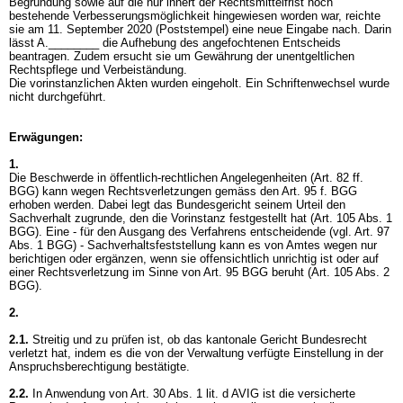
Begründung sowie auf die nur innert der Rechtsmittelfrist noch
bestehende Verbesserungsmöglichkeit hingewiesen worden war, reichte
sie am 11. September 2020 (Poststempel) eine neue Eingabe nach. Darin
lässt A.________ die Aufhebung des angefochtenen Entscheids
beantragen. Zudem ersucht sie um Gewährung der unentgeltlichen
Rechtspflege und Verbeiständung.
Die vorinstanzlichen Akten wurden eingeholt. Ein Schriftenwechsel wurde
nicht durchgeführt.
Erwägungen:
1.
Die Beschwerde in öffentlich-rechtlichen Angelegenheiten (
Art. 82 ff.
BGG
) kann wegen Rechtsverletzungen gemäss den Art. 95 f. BGG
erhoben werden. Dabei legt das Bundesgericht seinem Urteil den
Sachverhalt zugrunde, den die Vorinstanz festgestellt hat (
Art. 105 Abs. 1
BGG
). Eine - für den Ausgang des Verfahrens entscheidende (vgl.
Art. 97
Abs. 1 BGG
) - Sachverhaltsfeststellung kann es von Amtes wegen nur
berichtigen oder ergänzen, wenn sie offensichtlich unrichtig ist oder auf
einer Rechtsverletzung im Sinne von
Art. 95 BGG
beruht (
Art. 105 Abs. 2
BGG
).
2.
2.1.
Streitig und zu prüfen ist, ob das kantonale Gericht Bundesrecht
verletzt hat, indem es die von der Verwaltung verfügte Einstellung in der
Anspruchsberechtigung bestätigte.
2.2.
In Anwendung von
Art. 30 Abs. 1 lit. d AVIG
ist die versicherte