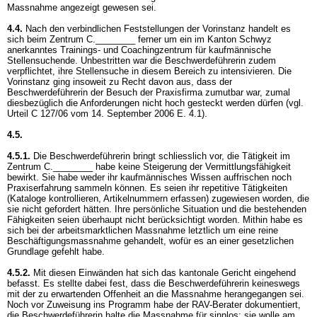
Massnahme angezeigt gewesen sei.
4.4.
Nach den verbindlichen Feststellungen der Vorinstanz handelt es
sich beim Zentrum C.________ ferner um ein im Kanton Schwyz
anerkanntes Trainings- und Coachingzentrum für kaufmännische
Stellensuchende. Unbestritten war die Beschwerdeführerin zudem
verpflichtet, ihre Stellensuche in diesem Bereich zu intensivieren. Die
Vorinstanz ging insoweit zu Recht davon aus, dass der
Beschwerdeführerin der Besuch der Praxisfirma zumutbar war, zumal
diesbezüglich die Anforderungen nicht hoch gesteckt werden dürfen (vgl.
Urteil C 127/06 vom 14. September 2006 E. 4.1).
4.5.
4.5.1.
Die Beschwerdeführerin bringt schliesslich vor, die Tätigkeit im
Zentrum C.________ habe keine Steigerung der Vermittlungsfähigkeit
bewirkt. Sie habe weder ihr kaufmännisches Wissen auffrischen noch
Praxiserfahrung sammeln können. Es seien ihr repetitive Tätigkeiten
(Kataloge kontrollieren, Artikelnummern erfassen) zugewiesen worden, die
sie nicht gefordert hätten. Ihre persönliche Situation und die bestehenden
Fähigkeiten seien überhaupt nicht berücksichtigt worden. Mithin habe es
sich bei der arbeitsmarktlichen Massnahme letztlich um eine reine
Beschäftigungsmassnahme gehandelt, wofür es an einer gesetzlichen
Grundlage gefehlt habe.
4.5.2.
Mit diesen Einwänden hat sich das kantonale Gericht eingehend
befasst. Es stellte dabei fest, dass die Beschwerdeführerin keineswegs
mit der zu erwartenden Offenheit an die Massnahme herangegangen sei.
Noch vor Zuweisung ins Programm habe der RAV-Berater dokumentiert,
die Beschwerdeführerin halte die Massnahme für sinnlos; sie wolle am