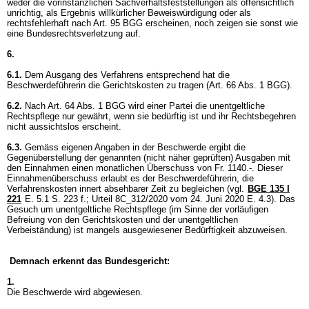
weder die vorinstanzlichen Sachverhaltsfeststellungen als offensichtlich
unrichtig, als Ergebnis willkürlicher Beweiswürdigung oder als
rechtsfehlerhaft nach
Art. 95 BGG
erscheinen, noch zeigen sie sonst wie
eine Bundesrechtsverletzung auf.
6.
6.1.
Dem Ausgang des Verfahrens entsprechend hat die
Beschwerdeführerin die Gerichtskosten zu tragen (
Art. 66 Abs. 1 BGG
).
6.2.
Nach
Art. 64 Abs. 1 BGG
wird einer Partei die unentgeltliche
Rechtspflege nur gewährt, wenn sie bedürftig ist und ihr Rechtsbegehren
nicht aussichtslos erscheint.
6.3.
Gemäss eigenen Angaben in der Beschwerde ergibt die
Gegenüberstellung der genannten (nicht näher geprüften) Ausgaben mit
den Einnahmen einen monatlichen Überschuss von Fr. 1140.-. Dieser
Einnahmenüberschuss erlaubt es der Beschwerdeführerin, die
Verfahrenskosten innert absehbarer Zeit zu begleichen (vgl.
BGE 135 I
221
E. 5.1 S. 223 f.; Urteil 8C_312/2020 vom 24. Juni 2020 E. 4.3). Das
Gesuch um unentgeltliche Rechtspflege (im Sinne der vorläufigen
Befreiung von den Gerichtskosten und der unentgeltlichen
Verbeiständung) ist mangels ausgewiesener Bedürftigkeit abzuweisen.
Demnach erkennt das Bundesgericht:
1.
Die Beschwerde wird abgewiesen.