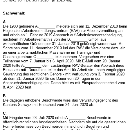
Schwyz vom 24. Juni 2020 (II 2020 48).
Sachverhalt:
A.
Die 1980 geborene A.________ meldete sich am 11. Dezember 2018 beim
Regionalen Arbeitsvermittlungszentrum (RAV) zur Arbeitsvermittlung an
und erhob ab 1. Februar 2019 Anspruch auf Arbeitslosenentschädigung,
nachdem ihr Arbeitsverhältnis von der B.________ GmbH aus
wirtschaftlichen Gründen per 31. Januar 2019 gekündigt worden war. Mit
Schreiben vom 11. November 2019 lud das RAV die Versicherte dazu ein,
an einer arbeitsmarktlichen Massnahme im Trainings- und
Coachingzentrum C.________ teilzunehmen. Vorgesehen war eine
Teilnahme vom 7. Januar bis 6. April 2020. Mit E-Mail vom 20. Januar
2020 teilte A.________ dem zuständigen RAV-Berater den Abbruch ihres
Einsatzes mit. Daraufhin stellte das Amt für Arbeit sie - nach vorgängiger
Gewährung des rechtlichen Gehörs - mit Verfügung vom 3. Februar 2020
ab dem 21. Januar 2020 für die Dauer von 20 Tagen in der
Anspruchsberechtigung ein. Daran hielt es mit Einspracheentscheid vom
8. April 2020 fest.
B.
Die dagegen erhobene Beschwerde wies das Verwaltungsgericht des
Kantons Schwyz mit Entscheid vom 24. Juni 2020 ab.
C.
Mit Eingabe vom 28. Juli 2020 erhob A.________ Beschwerde in
öffentlich-rechtlichen Angelegenheiten. Nachdem sie auf die gesetzlichen
Formerfordernisse von Beschwerden hinsichtlich Begehren und