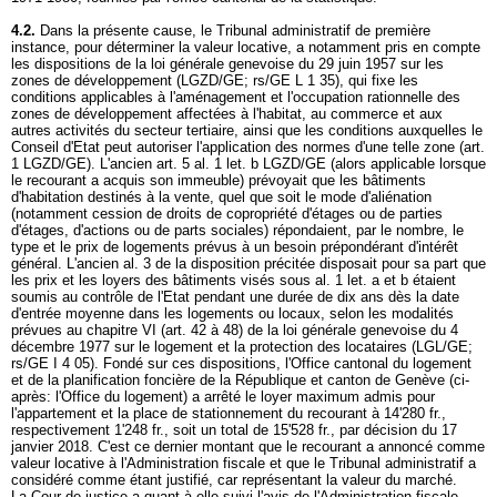
4.2.
Dans la présente cause, le Tribunal administratif de première
instance, pour déterminer la valeur locative, a notamment pris en compte
les dispositions de la loi générale genevoise du 29 juin 1957 sur les
zones de développement (LGZD/GE; rs/GE L 1 35), qui fixe les
conditions applicables à l'aménagement et l'occupation rationnelle des
zones de développement affectées à l'habitat, au commerce et aux
autres activités du secteur tertiaire, ainsi que les conditions auxquelles le
Conseil d'Etat peut autoriser l'application des normes d'une telle zone (art.
1 LGZD/GE). L'ancien art. 5 al. 1 let. b LGZD/GE (alors applicable lorsque
le recourant a acquis son immeuble) prévoyait que les bâtiments
d'habitation destinés à la vente, quel que soit le mode d'aliénation
(notamment cession de droits de copropriété d'étages ou de parties
d'étages, d'actions ou de parts sociales) répondaient, par le nombre, le
type et le prix de logements prévus à un besoin prépondérant d'intérêt
général. L'ancien al. 3 de la disposition précitée disposait pour sa part que
les prix et les loyers des bâtiments visés sous al. 1 let. a et b étaient
soumis au contrôle de l'Etat pendant une durée de dix ans dès la date
d'entrée moyenne dans les logements ou locaux, selon les modalités
prévues au chapitre VI (art. 42 à 48) de la loi générale genevoise du 4
décembre 1977 sur le logement et la protection des locataires (LGL/GE;
rs/GE I 4 05). Fondé sur ces dispositions, l'Office cantonal du logement
et de la planification foncière de la République et canton de Genève (ci-
après: l'Office du logement) a arrêté le loyer maximum admis pour
l'appartement et la place de stationnement du recourant à 14'280 fr.,
respectivement 1'248 fr., soit un total de 15'528 fr., par décision du 17
janvier 2018. C'est ce dernier montant que le recourant a annoncé comme
valeur locative à l'Administration fiscale et que le Tribunal administratif a
considéré comme étant justifié, car représentant la valeur du marché.
La Cour de justice a quant à elle suivi l'avis de l'Administration fiscale,