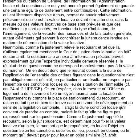
l'ensemble du canton de Genève, de l'information de l'Administration
fiscale et du questionnaire qui y est annexé permet également de garantir
une certaine égalité de traitement entre contribuables. Cette information,
qui est librement disponible à tous, permet de savoir relativement
précisément quelle est la valeur locative devant être attendue, dans la
mesure où des valeurs locatives de base sont prévues et que des
coefficients y sont ajoutés, en fonction du type d'habitation, de
l'aménagement, de la vétusté, des nuisances et de la situation générale,
autant d'éléments qui servent à concrétiser la jurisprudence rendue en
matière de détermination de la valeur locative.
Néanmoins, comme l'a justement relevé le recourant et tel que l'a
d'ailleurs également mentionné la Cour de justice dans la partie "en fait"
de son arrêt, le questionnaire annexé à l'information précitée prévoit
expressément qu'une "expertise individuelle demeure réservée si le
résultat de ce questionnaire ne correspond manifestement pas à la valeur
du marché". On en déduit donc que le résultat obtenu à la suite de
l'application de l'ensemble des critères figurant dans le questionnaire n'est
pas obligatoirement définitif, en particulier si ce résultat ne respecte pas
l'ensemble des conditions locales du lieu de situation de l'immeuble (cf.
art. 24 al. 2 LIPP/GE). Or, en l'espèce, dans la mesure où l'Office du
logement a définitivement fixé un loyer maximal pour la location de
l'appartement (y compris la place de stationnement) du recourant, en
raison du fait que ce bien se trouve dans une zone de développement au
sens de la législation cantonale, il s'agit là d'une condition locale qu'il
convient de prendre en compte, malgré le fait qu'elle ne figure pas
expressément sur le questionnaire. Comme l'a justement rappelé le
recourant, selon la jurisprudence, est déterminant pour fixer la valeur
locative d'un bien, le montant que le propriétaire, en louant l'objet en
question selon les conditions usuelles du lieu, pourrait en obtenir, ou le
montant qu'il devrait payer pour louer un objet similaire (cf. arrêt