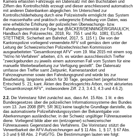
Kamera erfassten Fahrzeugs ein Datensatz mit den Buchstaben und
Ziffern des Kontrollschilds erzeugt und dieser anschliessend automatisch
mit anderen Datenbanken abgeglichen. Im Unterschied zur
Kontrollschilderhebung durch eine Polizeistreife ermöglicht das System
die massenhafte und praktisch unbegrenzte Erhebung von Daten, was
eine erhebliche Erhöhung der polizeilichen Überwachungs- bzw.
Fahndungsintensität zur Folge hat (BÄCKER/DENNINGER/GRAULICH,
Handbuch des Polizeirechts, 2018, Rz. 755 f. und Rz. 1081; ELISA
STETTNER, Sicherheit am Bahnhof, 2017, S. 115 f.). Die von der
Kantonspolizei vorliegend verwendete AFV soll gemäss dem unter der
Leitung der Schweizerischen Polizeitechnischen Kommission
ausgearbeiteten "Gesamtkonzept AFV" vom 19. Mai 2015 mit einem sog.
"hit/no hit-Verfahren" arbeiten, d.h. es würden ausschliesslich Treffer
"zweckgebunden zu jeweils einem autonomen Fall vom System für eine
manuelle Weiterbearbeitung zur Verfügung gestellt". Der Datensatz
umfasse den Treffer samt Zeitpunkt, Kamerastandort und
Fahrzeugnummer sowie den Fahndungsgrund und würde bis zur
Bearbeitung, längstens jedoch für 30 Tage, gespeichert (angefochtener
Entscheid S. 21; kant. Akten des Bezirksgerichts Arbon, nicht akturiertes
"Gesamtkonzept AFV", insbesondere Ziff. 2.3, 3.4.3, 4.3 und 4.6.2).
2.2.
Die Vorinstanz führt zunächst aus, dass
Art. 15 Abs. 1 lit. e des
Bundesgesetzes über die polizeilichen Informationssysteme des Bundes
vom 13. Juni 2008 (BPl; SR 361)
keine taugliche Grundlage darstelle, da
das automatisierte Polizeifahndungssystem der Bekanntgabe von
Aberkennungen ausländischer, in der Schweiz ungültiger Führerausweise
diene. Vorliegend bilde aber ein (entzogener) schweizerischer
Führerausweis Gegenstand des Verfahrens. Die Vorinstanz stützt die
Verwertbarkeit der AFV-Aufzeichnungen auf § 11 Abs. 1, § 17, § 67 Abs.
1-3 und § 68 Abs. 2 PolG/TG. Die Bestimmungen lauten wie folgt: