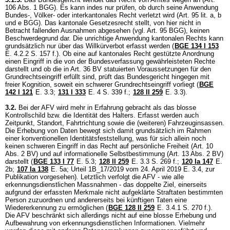
106 Abs. 1 BGG
). Es kann indes nur prüfen, ob durch seine Anwendung
Bundes-, Völker- oder interkantonales Recht verletzt wird (
Art. 95 lit. a, b
und e BGG
). Das kantonale Gesetzesrecht stellt, von hier nicht in
Betracht fallenden Ausnahmen abgesehen (vgl.
Art. 95 BGG
), keinen
Beschwerdegrund dar. Die unrichtige Anwendung kantonalen Rechts kann
grundsätzlich nur über das Willkürverbot erfasst werden (
BGE 134 I 153
E. 4.2.2 S. 157 f.). Ob eine auf kantonales Recht gestützte Anordnung
einen Eingriff in die von der Bundesverfassung gewährleisteten Rechte
darstellt und ob die in
Art. 36 BV
statuierten Voraussetzungen für den
Grundrechtseingriff erfüllt sind, prüft das Bundesgericht hingegen mit
freier Kognition, soweit ein schwerer Grundrechtseingriff vorliegt (
BGE
142 I 121
E. 3.3
;
131 I 333
E. 4 S. 339 f.;
128 II 259
E. 3.3).
3.2.
Bei der AFV wird mehr in Erfahrung gebracht als das blosse
Kontrollschild bzw. die Identität des Halters. Erfasst werden auch
Zeitpunkt, Standort, Fahrtrichtung sowie die (weiteren) Fahrzeuginsassen.
Die Erhebung von Daten bewegt sich damit grundsätzlich im Rahmen
einer konventionellen Identitätsfeststellung, was für sich allein noch
keinen schweren Eingriff in das Recht auf persönliche Freiheit (
Art. 10
Abs. 2 BV
) und auf informationelle Selbstbestimmung (
Art. 13 Abs. 2 BV
)
darstellt (
BGE 133 I 77
E. 5.3;
128 II 259
E. 3.3 S. 269 f.;
120 Ia 147
E.
2b;
107 Ia 138
E. 5a; Urteil 1B_17/2019 vom 24. April 2019 E. 3.4, zur
Publikation vorgesehen). Letztlich verfolgt die AFV - wie alle
erkennungsdienstlichen Massnahmen - das doppelte Ziel, einerseits
aufgrund der erfassten Merkmale nicht aufgeklärte Straftaten bestimmten
Person zuzuordnen und andererseits bei künftigen Taten eine
Wiedererkennung zu ermöglichen (
BGE 128 II 259
E. 3.4.1 S. 270 f.).
Die AFV beschränkt sich allerdings nicht auf eine blosse Erhebung und
Aufbewahrung von erkennungsdienstlichen Informationen. Vielmehr