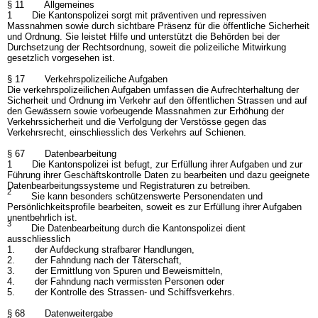
§ 11 Allgemeines
1 Die Kantonspolizei sorgt mit präventiven und repressiven
Massnahmen sowie durch sichtbare Präsenz für die öffentliche Sicherheit
und Ordnung. Sie leistet Hilfe und unterstützt die Behörden bei der
Durchsetzung der Rechtsordnung, soweit die polizeiliche Mitwirkung
gesetzlich vorgesehen ist.
§ 17 Verkehrspolizeiliche Aufgaben
Die verkehrspolizeilichen Aufgaben umfassen die Aufrechterhaltung der
Sicherheit und Ordnung im Verkehr auf den öffentlichen Strassen und auf
den Gewässern sowie vorbeugende Massnahmen zur Erhöhung der
Verkehrssicherheit und die Verfolgung der Verstösse gegen das
Verkehrsrecht, einschliesslich des Verkehrs auf Schienen.
§ 67 Datenbearbeitung
1 Die Kantonspolizei ist befugt, zur Erfüllung ihrer Aufgaben und zur
Führung ihrer Geschäftskontrolle Daten zu bearbeiten und dazu geeignete
Datenbearbeitungssysteme und Registraturen zu betreiben.
2
Sie kann besonders schützenswerte Personendaten und
Persönlichkeitsprofile bearbeiten, soweit es zur Erfüllung ihrer Aufgaben
unentbehrlich ist.
3
Die Datenbearbeitung durch die Kantonspolizei dient
ausschliesslich
1. der Aufdeckung strafbarer Handlungen,
2. der Fahndung nach der Täterschaft,
3. der Ermittlung von Spuren und Beweismitteln,
4. der Fahndung nach vermissten Personen oder
5. der Kontrolle des Strassen- und Schiffsverkehrs.
§ 68 Datenweitergabe