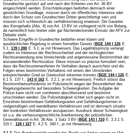
Grundrechte gestützt auf und nach den Kriterien von
Art. 36 BV
eingeschränkt werden. Einschränkungen bedürfen demnach einer
gesetzlichen Grundlage, müssen durch ein öffentliches Interesse oder
durch den Schutz von Grundrechten Dritter gerechtfertigt sein und
müssen sich schliesslich als verhältnismässig erweisen. Die Garantie
des Kerngehalts (Abs. 4) von
Art. 13 BV
ist vorliegend nicht von Belang,
da namentlich kein breiter oder gar flächendeckender Einsatz der AFV zur
Debatte steht.
Schwere Eingriffe in Grundrechte bedürfen einer klaren und
ausdrücklichen Regelung in einem formellen Gesetz (
BGE 144 I 126
E.
5.1
;
139 I 280
E. 5.1; je mit Hinweisen). Das Legalitätsprinzip verlangt
zudem im Interesse der Rechtssicherheit und der rechtsgleichen
Rechtsanwendung eine hinreichende und angemessene Bestimmtheit der
anzuwendenden Rechtssätze. Diese müssen so präzise formuliert sein,
dass die Rechtsunterworfenen ihr Verhalten danach ausrichten und die
Folgen eines bestimmten Verhaltens mit einem den Umständen
entsprechenden Grad an Gewissheit erkennen können (
BGE 144 I 126
E.
6.1 S. 137 f.;
143 II 162
E. 3.2.1; je mit Hinweisen). Freilich stösst das
Bestimmtheitserfordernis im Polizeirecht wegen der Besonderheit des
Regelungsbereichs auf besondere Schwierigkeiten. Die Aufgabe der
Polizei kann nicht von vornherein abschliessend und bestimmt
umschrieben werden. Die Polizeitätigkeit richtet sich gegen nicht im
Einzelnen bestimmbare Gefährdungsarten und Gefährdungsformen in
vielgestaltigen und wandelbaren Verhältnissen und ist demnach situativ
den konkreten Verhältnissen anzupassen. Ausdruck dieser Schwierigkeit
ist u.a. die verfassungsrechtliche Anerkennung der polizeilichen
Generalklausel in
Art. 36 Abs. 1 Satz 3 BV
(
BGE 143 I 310
E. 3.3.1 S.
315 f.
;
128 I 327
E. 4.2 S. 340 f.; je mit Hinweisen).
3.1.3.
Das Bundesgericht wendet das Recht von Amtes wegen an (
Art.