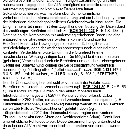
werden diese mit anderen Datensammlungen zusammengeführt und
automatisiert abgeglichen. Die AFV ermöglicht die serielle und simultane
Verarbeitung grosser und komplexer Datensätze innert
Sekundenbruchteilen, was insofern über die herkömmliche
verkehrstechnische Informationsbeschaffung und die Fahndungssysteme
der bisherigen sicherheitspolizeilichen Gefahrenabwehr hinausgeht. Die
Eingriffsintensität nimmt mit dem Zugriff und der Nutzung der Daten durch
die zuständigen Behörden erheblich zu (
BGE 144 I 126
E. 5.4 S. 135 f.).
Namentlich die Kombination mit anderweitig erhobenen Daten und eine
entsprechende Streuweite des Systems können Grundlage für
Persönlichkeits- oder Bewegungsprofile bilden. Dabei gilt es zu
berücksichtigen, dass der weder anlassbezogen noch aufgrund eines
konkreten Verdachts erfolgte Eingriff in die Grundrechte eine
abschreckende Wirkung zeitigen kann. Die Möglichkeit einer späteren
(geheimen) Verwendung durch die Behörden und das damit einhergehende
Gefühl der Überwachung können die Selbstbestimmung wesentlich
hemmen (sog. "chilling effect", "effet dissuasif"; dazu
BGE 143 I 147
E.
3.3 S. 152 f. mit Hinweisen; MÜLLER, a.a.O., S. 208 f.; STETTNER,
a.a.O., S. 120 ff.).
Bei der Überwachung besteht schliesslich auch die Gefahr, dass
Betroffene zu Unrecht in Verdacht geraten (vgl.
BGE 124 I 80
E. 2e S. 83
f.). Im Kanton Thurgau wurden in den ersten Monaten nach
Inbetriebnahme insgesamt 829'444 Kontrollschilder erfasst. Dabei
resultierten 3'262 Treffer, die aufgrund verschiedener Fehlerquellen (z.B.
Falschinterpretationen, Fremdlenker) bereinigt werden mussten. Letztlich
sollen 166 Fälle zu "Polizeiaktionen" geführt haben (vgl.
Tätigkeitsberichte 2012 der Datenschutzbeauftragten des Kantons
Thurgau, nicht akturierte Akten des Bezirksgerichts Arbon). Damit liegt
eine erhebliche Fehlerquote vor. Diese Zusammenhänge unterstreichen,
dass bei der AFV nicht von einer leichten, sondern von einer schweren