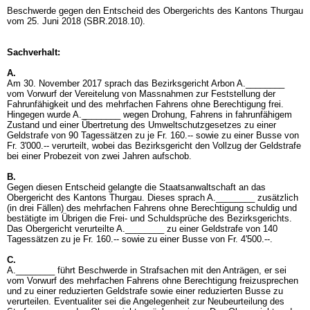
Beschwerde gegen den Entscheid des Obergerichts des Kantons Thurgau
vom 25. Juni 2018 (SBR.2018.10).
Sachverhalt:
A.
Am 30. November 2017 sprach das Bezirksgericht Arbon A.________
vom Vorwurf der Vereitelung von Massnahmen zur Feststellung der
Fahrunfähigkeit und des mehrfachen Fahrens ohne Berechtigung frei.
Hingegen wurde A.________ wegen Drohung, Fahrens in fahrunfähigem
Zustand und einer Übertretung des Umweltschutzgesetzes zu einer
Geldstrafe von 90 Tagessätzen zu je Fr. 160.-- sowie zu einer Busse von
Fr. 3'000.-- verurteilt, wobei das Bezirksgericht den Vollzug der Geldstrafe
bei einer Probezeit von zwei Jahren aufschob.
B.
Gegen diesen Entscheid gelangte die Staatsanwaltschaft an das
Obergericht des Kantons Thurgau. Dieses sprach A.________ zusätzlich
(in drei Fällen) des mehrfachen Fahrens ohne Berechtigung schuldig und
bestätigte im Übrigen die Frei- und Schuldsprüche des Bezirksgerichts.
Das Obergericht verurteilte A.________ zu einer Geldstrafe von 140
Tagessätzen zu je Fr. 160.-- sowie zu einer Busse von Fr. 4'500.--.
C.
A.________ führt Beschwerde in Strafsachen mit den Anträgen, er sei
vom Vorwurf des mehrfachen Fahrens ohne Berechtigung freizusprechen
und zu einer reduzierten Geldstrafe sowie einer reduzierten Busse zu
verurteilen. Eventualiter sei die Angelegenheit zur Neubeurteilung des