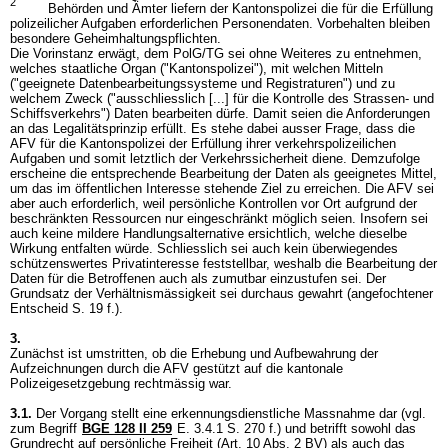
2
Behörden und Ämter liefern der Kantonspolizei die für die Erfüllung
polizeilicher Aufgaben erforderlichen Personendaten. Vorbehalten bleiben
besondere Geheimhaltungspflichten.
Die Vorinstanz erwägt, dem PolG/TG sei ohne Weiteres zu entnehmen,
welches staatliche Organ ("Kantonspolizei"), mit welchen Mitteln
("geeignete Datenbearbeitungssysteme und Registraturen") und zu
welchem Zweck ("ausschliesslich [...] für die Kontrolle des Strassen- und
Schiffsverkehrs") Daten bearbeiten dürfe. Damit seien die Anforderungen
an das Legalitätsprinzip erfüllt. Es stehe dabei ausser Frage, dass die
AFV für die Kantonspolizei der Erfüllung ihrer verkehrspolizeilichen
Aufgaben und somit letztlich der Verkehrssicherheit diene. Demzufolge
erscheine die entsprechende Bearbeitung der Daten als geeignetes Mittel,
um das im öffentlichen Interesse stehende Ziel zu erreichen. Die AFV sei
aber auch erforderlich, weil persönliche Kontrollen vor Ort aufgrund der
beschränkten Ressourcen nur eingeschränkt möglich seien. Insofern sei
auch keine mildere Handlungsalternative ersichtlich, welche dieselbe
Wirkung entfalten würde. Schliesslich sei auch kein überwiegendes
schützenswertes Privatinteresse feststellbar, weshalb die Bearbeitung der
Daten für die Betroffenen auch als zumutbar einzustufen sei. Der
Grundsatz der Verhältnismässigkeit sei durchaus gewahrt (angefochtener
Entscheid S. 19 f.).
3.
Zunächst ist umstritten, ob die Erhebung und Aufbewahrung der
Aufzeichnungen durch die AFV gestützt auf die kantonale
Polizeigesetzgebung rechtmässig war.
3.1.
Der Vorgang stellt eine erkennungsdienstliche Massnahme dar (vgl.
zum Begriff
BGE 128 II 259
E. 3.4.1 S. 270 f.) und betrifft sowohl das
Grundrecht auf persönliche Freiheit (
Art. 10 Abs. 2 BV
) als auch das