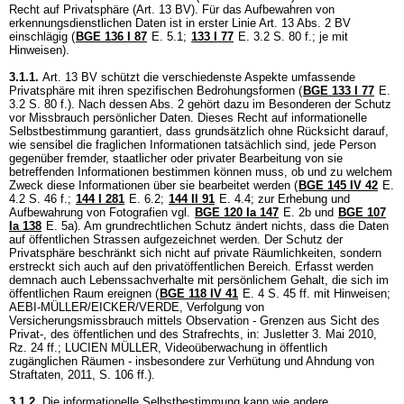
Recht auf Privatsphäre (
Art. 13 BV
). Für das Aufbewahren von
erkennungsdienstlichen Daten ist in erster Linie
Art. 13 Abs. 2 BV
einschlägig (
BGE 136 I 87
E. 5.1
;
133 I 77
E. 3.2 S. 80 f.; je mit
Hinweisen).
3.1.1.
Art. 13 BV
schützt die verschiedenste Aspekte umfassende
Privatsphäre mit ihren spezifischen Bedrohungsformen (
BGE 133 I 77
E.
3.2 S. 80 f.). Nach dessen Abs. 2 gehört dazu im Besonderen der Schutz
vor Missbrauch persönlicher Daten. Dieses Recht auf informationelle
Selbstbestimmung garantiert, dass grundsätzlich ohne Rücksicht darauf,
wie sensibel die fraglichen Informationen tatsächlich sind, jede Person
gegenüber fremder, staatlicher oder privater Bearbeitung von sie
betreffenden Informationen bestimmen können muss, ob und zu welchem
Zweck diese Informationen über sie bearbeitet werden (
BGE 145 IV 42
E.
4.2 S. 46 f.
;
144 I 281
E. 6.2;
144 II 91
E. 4.4; zur Erhebung und
Aufbewahrung von Fotografien vgl.
BGE 120 Ia 147
E. 2b und
BGE 107
Ia 138
E. 5a). Am grundrechtlichen Schutz ändert nichts, dass die Daten
auf öffentlichen Strassen aufgezeichnet werden. Der Schutz der
Privatsphäre beschränkt sich nicht auf private Räumlichkeiten, sondern
erstreckt sich auch auf den privatöffentlichen Bereich. Erfasst werden
demnach auch Lebenssachverhalte mit persönlichem Gehalt, die sich im
öffentlichen Raum ereignen (
BGE 118 IV 41
E. 4 S. 45 ff. mit Hinweisen;
AEBI-MÜLLER/EICKER/VERDE, Verfolgung von
Versicherungsmissbrauch mittels Observation - Grenzen aus Sicht des
Privat-, des öffentlichen und des Strafrechts, in: Jusletter 3. Mai 2010,
Rz. 24 ff.; LUCIEN MÜLLER, Videoüberwachung in öffentlich
zugänglichen Räumen - insbesondere zur Verhütung und Ahndung von
Straftaten, 2011, S. 106 ff.).
3.1.2.
Die informationelle Selbstbestimmung kann wie andere