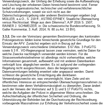
Verwendungszweck, der Umfang der Erhebung sowie die Aufbewahrung
und Löschung der erhobenen Daten hinreichend bestimmt sind. Ferner
bedarf es organisatorischer, technischer und verfahrensrechtlicher
Schutzvorkehrungen, soweit sie sich nicht aus der
Datenschutzgesetzgebung oder anderen Bestimmungen ergeben (vgl.
MÜLLER, a.a.O., S. 219 ff.; ASTRID EPINEY, Staatliche Überwachung
versus Rechtsstaat: Wege aus dem Dilemma?, AJP 2016 S. 1507;
RAINER J. SCHWEIZER, in: Die schweizerische Bundesverfassung, St.
Galler Kommentar, 3. Aufl. 2014, N. 80 zu
Art. 13 BV
).
3.3.2.
Die von der Vorinstanz genannten Bestimmungen des kantonalen
Polizeigesetzes bilden keine hinreichende gesetzliche Grundlage für den
Einsatz der AFV. Zunächst ergeben sich in Bezug auf den
Verwendungszweck verschiedene Unklarheiten. § 67 Abs. 3 PolG/TG
sowie § 3 ff.. VO-Regierungsrat lassen zwar vermuten, welche Daten für
welche Zwecke nachträglich verwendet werden können. Für die
Strassenverkehrsteilnehmer ist allerdings nicht vorhersehbar, welche
Informationen gesammelt, aufbewahrt und mit anderen Datenbanken
verknüpft bzw. abgeglichen werden. Es ist aufgrund der vorliegenden
Regelung nicht ausgeschlossen, dass die beigezogenen
Datensammlungen beliebig erweitert oder angepasst werden. Damit
schliesst die gesetzliche Ermächtigung alle denkbaren
Verwendungszwecke ein, was verunmöglicht, klare Ziele und ein
öffentliches Interesse an entsprechenden Überwachungsmassnahmen zu
bestimmen oder deren Verhältnismässigkeit zu überprüfen. Daran ändert
auch der Verweis der Vorinstanz auf § 11 und § 17 PolG/TG nichts,
welche die Aufgaben der Polizei in allgemeiner Weise umschreiben. Die
Aufrechterhaltung der öffentlichen Sicherheit und Ordnung, die
Unterstützung der Behörden bei der Durchsetzung der Rechtsordnung,
vorbeugende Massnahmen zur Erhöhung der Verkehrssicherheit sowie die