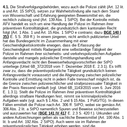
4.1.
Die Strafverfolgungsbehörden, wozu auch die Polizei zählt (
Art. 12 lit.
a und
Art. 15 StPO
), setzen zur Wahrheitsfindung alle nach dem Stand
von Wissenschaft und Erfahrung geeigneten Beweismittel ein, die
rechtlich zulässig sind (
Art. 139 Abs. 1 StPO
). Bei der Kontrolle mittels
AFV handelt es sich um eine Handlung der Polizei im Rahmen ihrer
präventiven Kontrolltätigkeit, die grundsätzlich dem kantonalen Recht
folgt (
Art. 1 Abs. 1 und
Art. 15 Abs. 1 StPO
e contrario; dazu
BGE 140 I
353
E. 5 S. 359 ff.). In einem jüngeren, nicht amtlich publizierten Urteil
hat das Bundesgericht im Zusammenhang mit einer
Geschwindigkeitskontrolle erwogen, dass die Erfassung der
Geschwindigkeit mittels Radargerät eine selbständige Tätigkeit der
Polizei im Rahmen ihrer sicherheits- und verkehrspolizeilichen Aufgaben
darstelle und mangels polizeilicher Ermittlungshandlung und
Anfangsverdacht nicht den Beweiserhebungsvorschriften der StPO
unterliege (Urteil 6B_372/2018 vom 7. Dezember 2018 E. 2.3.1). Es trifft
zwar zu, dass die präventivpolizeiliche Tätigkeit grundsätzlich keinen
Anfangsverdacht voraussetzt und die Abgrenzung zwischen polizeilicher
Kontrolle und Ermittlung nicht in jedem Falle trennscharf möglich ist, da
die Grenze zwischen polizeirechtlicher und strafprozessualer Tätigkeit in
der Praxis fliessend verläuft (vgl. Urteil 6B_1143/2015 vom 6. Juni 2016
E. 1.3.1). Stellt die Polizei im Rahmen ihrer präventiven Kontrolltätigkeit
allerdings strafbare Handlungen fest, nimmt sie kriminalpolizeiliche
Aufgaben wahr (vgl. auch § 1 Abs. 2 und § 15 Abs. 1 PolG/TG). In diesen
Fällen ermittelt die Polizei nach
Art. 306 ff. StPO
, wobei sie gemäss
Art.
306 Abs. 2 lit. a StPO
namentlich Spuren und Beweise sicherzustellen
und auszuwerten hat (
BGE 141 IV 417
E. 2.3 S. 420 f.). Urkunden und
andere Aufzeichnungen gelten als sachliche Beweismittel (
Art. 100 Abs. 1
lit. b und
Art. 192 Abs. 2 StPO
). Auch wenn sie im Rahmen der
präventivpolizeilichen Tätigkeit erhoben werden, sind die