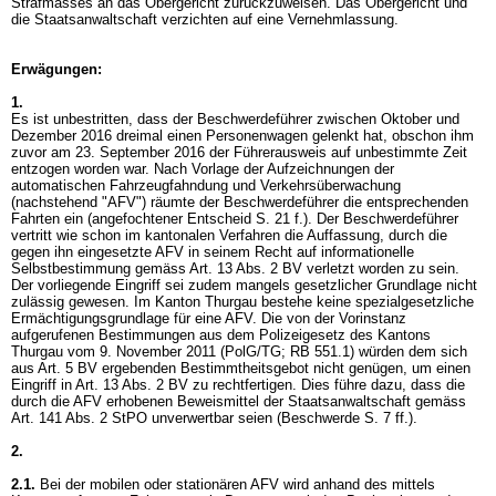
Strafmasses an das Obergericht zurückzuweisen. Das Obergericht und
die Staatsanwaltschaft verzichten auf eine Vernehmlassung.
Erwägungen:
1.
Es ist unbestritten, dass der Beschwerdeführer zwischen Oktober und
Dezember 2016 dreimal einen Personenwagen gelenkt hat, obschon ihm
zuvor am 23. September 2016 der Führerausweis auf unbestimmte Zeit
entzogen worden war. Nach Vorlage der Aufzeichnungen der
automatischen Fahrzeugfahndung und Verkehrsüberwachung
(nachstehend "AFV") räumte der Beschwerdeführer die entsprechenden
Fahrten ein (angefochtener Entscheid S. 21 f.). Der Beschwerdeführer
vertritt wie schon im kantonalen Verfahren die Auffassung, durch die
gegen ihn eingesetzte AFV in seinem Recht auf informationelle
Selbstbestimmung gemäss
Art. 13 Abs. 2 BV
verletzt worden zu sein.
Der vorliegende Eingriff sei zudem mangels gesetzlicher Grundlage nicht
zulässig gewesen. Im Kanton Thurgau bestehe keine spezialgesetzliche
Ermächtigungsgrundlage für eine AFV. Die von der Vorinstanz
aufgerufenen Bestimmungen aus dem Polizeigesetz des Kantons
Thurgau vom 9. November 2011 (PolG/TG; RB 551.1) würden dem sich
aus
Art. 5 BV
ergebenden Bestimmtheitsgebot nicht genügen, um einen
Eingriff in
Art. 13 Abs. 2 BV
zu rechtfertigen. Dies führe dazu, dass die
durch die AFV erhobenen Beweismittel der Staatsanwaltschaft gemäss
Art. 141 Abs. 2 StPO
unverwertbar seien (Beschwerde S. 7 ff.).
2.
2.1.
Bei der mobilen oder stationären AFV wird anhand des mittels