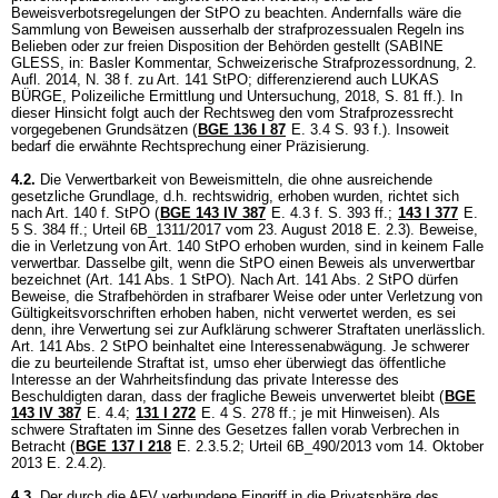
Beweisverbotsregelungen der StPO zu beachten. Andernfalls wäre die
Sammlung von Beweisen ausserhalb der strafprozessualen Regeln ins
Belieben oder zur freien Disposition der Behörden gestellt (SABINE
GLESS, in: Basler Kommentar, Schweizerische Strafprozessordnung, 2.
Aufl. 2014, N. 38 f. zu
Art. 141 StPO
; differenzierend auch LUKAS
BÜRGE, Polizeiliche Ermittlung und Untersuchung, 2018, S. 81 ff.). In
dieser Hinsicht folgt auch der Rechtsweg den vom Strafprozessrecht
vorgegebenen Grundsätzen (
BGE 136 I 87
E. 3.4 S. 93 f.). Insoweit
bedarf die erwähnte Rechtsprechung einer Präzisierung.
4.2.
Die Verwertbarkeit von Beweismitteln, die ohne ausreichende
gesetzliche Grundlage, d.h. rechtswidrig, erhoben wurden, richtet sich
nach Art. 140 f. StPO (
BGE 143 IV 387
E. 4.3 f. S. 393 ff.
;
143 I 377
E.
5 S. 384 ff.; Urteil 6B_1311/2017 vom 23. August 2018 E. 2.3). Beweise,
die in Verletzung von
Art. 140 StPO
erhoben wurden, sind in keinem Falle
verwertbar. Dasselbe gilt, wenn die StPO einen Beweis als unverwertbar
bezeichnet (
Art. 141 Abs. 1 StPO
). Nach
Art. 141 Abs. 2 StPO
dürfen
Beweise, die Strafbehörden in strafbarer Weise oder unter Verletzung von
Gültigkeitsvorschriften erhoben haben, nicht verwertet werden, es sei
denn, ihre Verwertung sei zur Aufklärung schwerer Straftaten unerlässlich.
Art. 141 Abs. 2 StPO
beinhaltet eine Interessenabwägung. Je schwerer
die zu beurteilende Straftat ist, umso eher überwiegt das öffentliche
Interesse an der Wahrheitsfindung das private Interesse des
Beschuldigten daran, dass der fragliche Beweis unverwertet bleibt (
BGE
143 IV 387
E. 4.4
;
131 I 272
E. 4 S. 278 ff.; je mit Hinweisen). Als
schwere Straftaten im Sinne des Gesetzes fallen vorab Verbrechen in
Betracht (
BGE 137 I 218
E. 2.3.5.2; Urteil 6B_490/2013 vom 14. Oktober
2013 E. 2.4.2).
4.3.
Der durch die AFV verbundene Eingriff in die Privatsphäre des