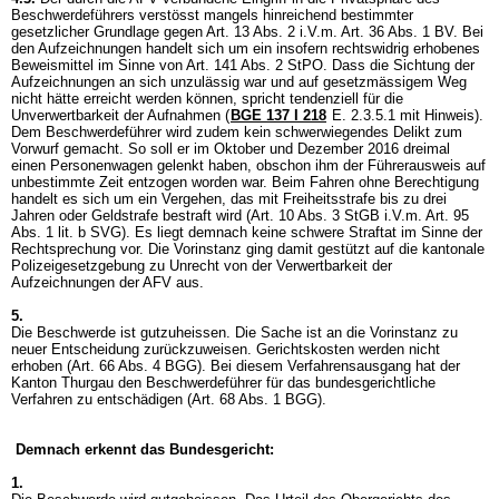
Beschwerdeführers verstösst mangels hinreichend bestimmter
gesetzlicher Grundlage gegen Art. 13 Abs. 2 i.V.m.
Art. 36 Abs. 1 BV
. Bei
den Aufzeichnungen handelt sich um ein insofern rechtswidrig erhobenes
Beweismittel im Sinne von
Art. 141 Abs. 2 StPO
. Dass die Sichtung der
Aufzeichnungen an sich unzulässig war und auf gesetzmässigem Weg
nicht hätte erreicht werden können, spricht tendenziell für die
Unverwertbarkeit der Aufnahmen (
BGE 137 I 218
E. 2.3.5.1 mit Hinweis).
Dem Beschwerdeführer wird zudem kein schwerwiegendes Delikt zum
Vorwurf gemacht. So soll er im Oktober und Dezember 2016 dreimal
einen Personenwagen gelenkt haben, obschon ihm der Führerausweis auf
unbestimmte Zeit entzogen worden war. Beim Fahren ohne Berechtigung
handelt es sich um ein Vergehen, das mit Freiheitsstrafe bis zu drei
Jahren oder Geldstrafe bestraft wird (
Art. 10 Abs. 3 StGB
i.V.m.
Art. 95
Abs. 1 lit. b SVG
). Es liegt demnach keine schwere Straftat im Sinne der
Rechtsprechung vor. Die Vorinstanz ging damit gestützt auf die kantonale
Polizeigesetzgebung zu Unrecht von der Verwertbarkeit der
Aufzeichnungen der AFV aus.
5.
Die Beschwerde ist gutzuheissen. Die Sache ist an die Vorinstanz zu
neuer Entscheidung zurückzuweisen. Gerichtskosten werden nicht
erhoben (
Art. 66 Abs. 4 BGG
). Bei diesem Verfahrensausgang hat der
Kanton Thurgau den Beschwerdeführer für das bundesgerichtliche
Verfahren zu entschädigen (
Art. 68 Abs. 1 BGG
).
Demnach erkennt das Bundesgericht:
1.