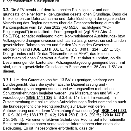
Eingriffsintensität auszugehen ist.
3.3.
Die AFV beruht auf dem kantonalen Polizeigesetz und damit
grundsätzlich einer formell genügenden gesetzlichen Grundlage. Dass die
Einzelheiten zur Datenaufnahme und Datenlöschung in der ergänzenden
Verordnung des Regierungsrates über die Datenbearbeitung durch die
Kantonspolizei vom 19. Juni 2012 (RB 551.6; nachfolgend "VO-
Regierungsrat") in detaillierter Form geregelt ist (vgl. § 67 Abs. 4
PolG/TG), schadet vorliegend nicht. Konkretisierende Ausführungs- bzw.
Vollzugsverordnungen erweisen sich als zulässig, soweit sie sich an den
gesetzlichen Rahmen halten und für den Vollzug des Gesetzes
erforderlich sind (
BGE 133 II 331
E. 7.2.2 S. 348 f.
;
124 I 127
E. 3b).
Das gilt indes nicht für das "Gesamtkonzept AFV", das keinen
rechtsverbindlichen Charakter aufweist. Es ist daher zu prüfen, ob die
Bestimmungen der kantonalen Polizeigesetzgebung genügend bestimmt
sind, um als gesetzliche Grundlage im Sinne von
Art. 36 Abs. 1 BV
zu
dienen.
3.3.1.
Um den Garantien von
Art. 13 BV
zu genügen, verlangt das
Bundesgericht, dass die systematische Datenerfassung und -
aufbewahrung von angemessenen und wirkungsvollen rechtlichen
Schutzvorkehrungen begleitet werden, um Missbräuchen und Willkür
vorzubeugen (
BGE 144 I 126
E. 8.3.4 S. 147 f. mit Hinweisen). Im
Zusammenhang mit polizeilichen Aufzeichnungen findet namentlich auch
die bundesgerichtliche Rechtsprechung zur Dauer von deren
Aufbewahrung und zu deren Vernichtung Anwendung (vgl.
BGE 144 I 281
E. 6 S. 301 ff.
;
133 I 77
E. 4.2;
128 II 259
E. 3 S. 258 ff.;
120 Ia 147
E.
2 S. 149 ff.). Für einen effektiven Schutz des Rechts auf informationelle
Selbstbestimmung haben verschiedene Informationen eine erhebliche
Bedeutung. Es ist insbesondere erforderlich, dass der