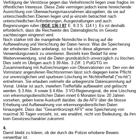
Verfolgung der Verstösse gegen das Verkehrsrecht liegen zwar fraglos im
öffentlichen Interesse. Diese Ziele vermögen jedoch keine hinreichende
Ausrichtung von Überwachungsmassnahmen abzugeben, da sie auf
unterschiedlichen Ebenen liegen und je einzeln betrachtet nach
unterschiedlichen Anforderungen, Ausgestaltungen und auch
Begrenzungen rufen (
BGE 136 I 87
E. 8.3 S. 114 f.). Es ist deshalb
erforderlich, dass die Reichweite des Datenabgleichs im Gesetz
sachbezogen eingrenzt wird.
Noch stärker tritt die mangelnde Normdichte in Bezug auf die
Aufbewahrung und Vernichtung der Daten hervor. Was die Speicherung
der erhobenen Daten anbelangt, so hat sich diese allgemein am
Verwendungszweck zu orientieren. Besteht kein Bedarf für eine
Weiterverwendung, sind die Daten grundsätzlich unverzüglich zu löschen.
Dies sieht im Übrigen auch § 39 Abs. 3 Ziff. 1 PolG/TG im
Zusammenhang mit Aufzeichnungen von Observationen vor. Den von der
Vorinstanz angerufenen Rechtsnormen lässt sich dagegen keine Pflicht
zur unverzüglichen und spurlosen Löschung im Nichttrefferfall ("no-hit")
entnehmen. Sie erlauben vielmehr die unbegrenzte Datensammlung auf
Vorrat. Unklar ist auch, inwiefern Trefferfälle aufbewahrt und gelöscht
werden. § 3 Abs. 4 sowie § 4 Abs. 3 VO-Regierungsrat, die eine Löschung
von erkennungsdienstlichen Daten innert 6 Monaten bzw. 20 Jahren
vorsehen, geben keine Auskunft darüber, da die AFV über die blosse
Erhebung und Aufbewahrung von erkennungsdienstlichen Daten
hinausgeht. Dass das "Gesamtkonzept AFV" eine Speicherung von
maximal 30 Tagen vorsieht, ist, wie erwähnt, nicht von Bedeutung, da ihm
kein Gesetzescharakter zukommt.
4.
Damit bleibt zu klären, ob der durch die Polizei erhobene Beweis
verwertbar ist.