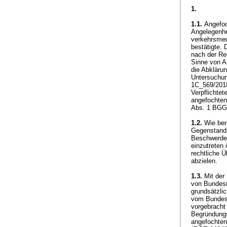
1.
1.1.
Angefoch
Angelegenhe
verkehrsmed
bestätigte. 
nach der Re
Sinne von
A
die Abklärun
Untersuchun
1C_569/2018
Verpflichtet
angefochten
Abs. 1 BGG
1.2.
Wie bere
Gegenstand 
Beschwerdef
einzutreten 
rechtliche 
abzielen.
1.3.
Mit der 
von Bundesr
grundsätzli
vom Bundesg
vorgebracht
Begründungs
angefochten