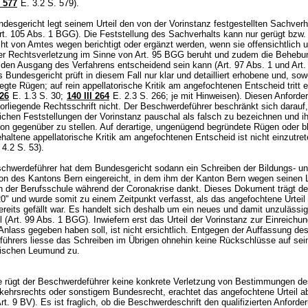
 577
E. 3.2 S. 579).
esgericht legt seinem Urteil den von der Vorinstanz festgestellten Sachverh
rt. 105 Abs. 1 BGG
). Die Feststellung des Sachverhalts kann nur gerügt bzw
t von Amtes wegen berichtigt oder ergänzt werden, wenn sie offensichtlich un
ner Rechtsverletzung im Sinne von
Art. 95 BGG
beruht und zudem die Behebu
 den Ausgang des Verfahrens entscheidend sein kann (
Art. 97 Abs. 1 und
Art.
s Bundesgericht prüft in diesem Fall nur klar und detailliert erhobene und, sow
egte Rügen; auf rein appellatorische Kritik am angefochtenen Entscheid tritt e
26
E. 1.3 S. 30;
140 III 264
E. 2.3 S. 266; je mit Hinweisen). Diesen Anforde
orliegende Rechtsschrift nicht. Der Beschwerdeführer beschränkt sich darauf,
lichen Feststellungen der Vorinstanz pauschal als falsch zu bezeichnen und i
ion gegenüber zu stellen. Auf derartige, ungenügend begründete Rügen oder b
haltene appellatorische Kritik am angefochtenen Entscheid ist nicht einzutret
 4.2 S. 53).
chwerdeführer hat dem Bundesgericht sodann ein Schreiben der Bildungs- u
tion des Kantons Bern eingereicht, in dem ihm der Kanton Bern wegen seinen 
an der Berufsschule während der Coronakrise dankt. Dieses Dokument trägt d
20" und wurde somit zu einem Zeitpunkt verfasst, als das angefochtene Urteil
ereits gefällt war. Es handelt sich deshalb um ein neues und damit unzulässi
 (
Art. 99 Abs. 1 BGG
). Inwiefern erst das Urteil der Vorinstanz zur Einreichu
nlass gegeben haben soll, ist nicht ersichtlich. Entgegen der Auffassung de
ührers liesse das Schreiben im Übrigen ohnehin keine Rückschlüsse auf sei
stischen Leumund zu.
e rügt der Beschwerdeführer keine konkrete Verletzung von Bestimmungen de
kehrsrechts oder sonstigem Bundesrecht, erachtet das angefochtene Urteil ab
rt. 9 BV
). Es ist fraglich, ob die Beschwerdeschrift den qualifizierten Anford