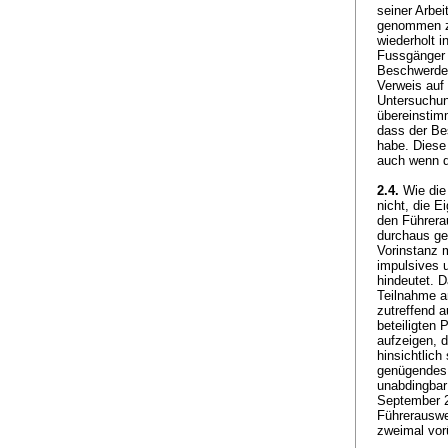
seiner Arbei
genommen zu
wiederholt i
Fussgänger 
Beschwerdefü
Verweis auf
Untersuchun
übereinstim
dass der Bes
habe. Diese
auch wenn d
2.4.
Wie die 
nicht, die 
den Führera
durchaus ge
Vorinstanz 
impulsives u
hindeutet. D
Teilnahme a
zutreffend 
beteiligten
aufzeigen, 
hinsichtlic
genügendes 
unabdingbar 
September 2
Führerauswe
zweimal vor