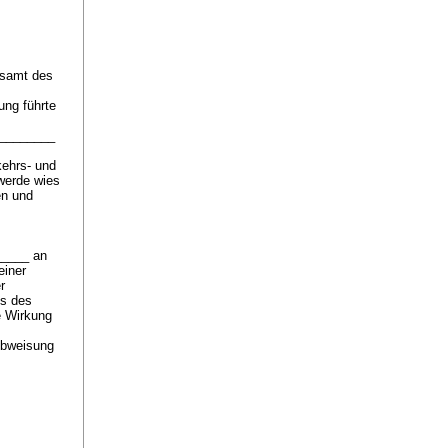
tsamt des
ung führte
.________
ehrs- und
werde wies
en und
_____ an
einer
r
ss des
e Wirkung
Abweisung