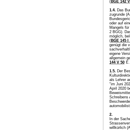
(
BGE 142 V
1.4.
Das Bund
zugrunde (
A
Bundesgerich
oder auf ei
Mangels für
2 BGG
). Da
möglich, bel
(
BGE 145 I 
genügt die v
sachverhalt
eigene Vers
allgemein ge
144 V 50
E.
1.5.
Der Bes
Kulturdirek
als Lehrer 
"im Juni 20
April 2020 b
Beweismittel
Schreibens A
Beschwerdef
automobili
2.
In der Sach
Strassenver
willkürlich (
A