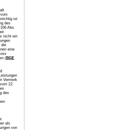
alt
. vom
richtig ist
ng des
 106 Abs.
eit
s nicht ein
rungen
 die
hnen eine
loss
en (
BGE
nd
Leistungen
en Vermerk
 vom 22.
ges
ng des
s
nen
s
er als
erungen von