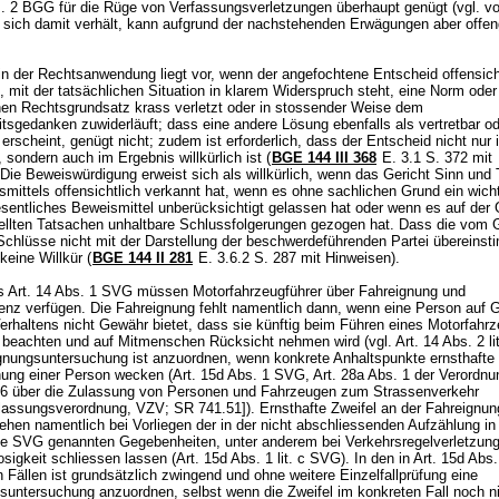
s. 2 BGG
für die Rüge von Verfassungsverletzungen überhaupt genügt (vgl. vo
s sich damit verhält, kann aufgrund der nachstehenden Erwägungen aber offe
in der Rechtsanwendung liegt vor, wenn der angefochtene Entscheid offensich
t, mit der tatsächlichen Situation in klarem Widerspruch steht, eine Norm oder
nen Rechtsgrundsatz krass verletzt oder in stossender Weise dem
tsgedanken zuwiderläuft; dass eine andere Lösung ebenfalls als vertretbar od
 erscheint, genügt nicht; zudem ist erforderlich, dass der Entscheid nicht nur 
sondern auch im Ergebnis willkürlich ist (
BGE 144 III 368
E. 3.1 S. 372 mit
Die Beweiswürdigung erweist sich als willkürlich, wenn das Gericht Sinn und 
smittels offensichtlich verkannt hat, wenn es ohne sachlichen Grund ein wich
sentliches Beweismittel unberücksichtigt gelassen hat oder wenn es auf der
tellten Tatsachen unhaltbare Schlussfolgerungen gezogen hat. Dass die vom G
chlüsse nicht mit der Darstellung der beschwerdeführenden Partei übereins
keine Willkür (
BGE 144 II 281
E. 3.6.2 S. 287 mit Hinweisen).
s
Art. 14 Abs. 1 SVG
müssen Motorfahrzeugführer über Fahreignung und
nz verfügen. Die Fahreignung fehlt namentlich dann, wenn eine Person auf G
erhaltens nicht Gewähr bietet, dass sie künftig beim Führen eines Motorfahrz
n beachten und auf Mitmenschen Rücksicht nehmen wird (vgl.
Art. 14 Abs. 2 l
gnungsuntersuchung ist anzuordnen, wenn konkrete Anhaltspunkte ernsthafte 
nung einer Person wecken (
Art. 15d Abs. 1 SVG
, Art. 28a Abs. 1 der Verordn
6 über die Zulassung von Personen und Fahrzeugen zum Strassenverkehr
lassungsverordnung, VZV; SR 741.51]). Ernsthafte Zweifel an der Fahreignun
ehen namentlich bei Vorliegen der in der nicht abschliessenden Aufzählung in
a-e SVG
genannten Gegebenheiten, unter anderem bei Verkehrsregelverletzung
sigkeit schliessen lassen (
Art. 15d Abs. 1 lit. c SVG
). In den in
Art. 15d Abs
 Fällen ist grundsätzlich zwingend und ohne weitere Einzelfallprüfung eine
suntersuchung anzuordnen, selbst wenn die Zweifel im konkreten Fall noch n