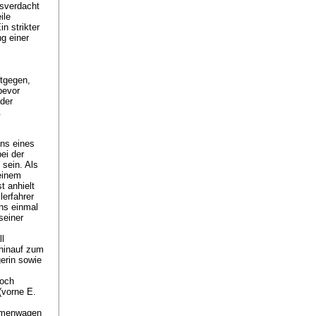
gsverdacht
ile
n strikter
g einer
tgegen,
bevor
der
.
ns eines
ei der
 sein. Als
seinem
t anhielt
lerfahrer
ns einmal
seiner
l
 hinauf zum
gerin sowie
doch
(vorne E.
irmenwagen