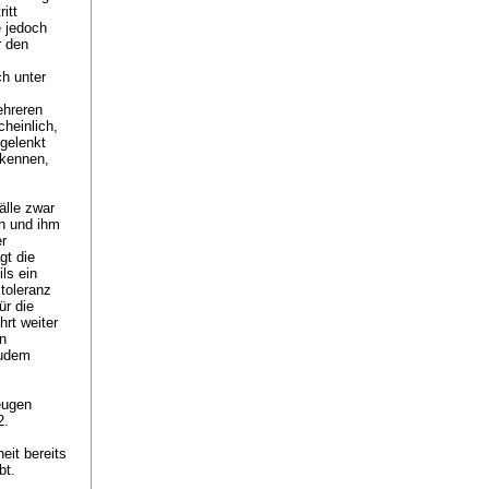
itt
e jedoch
r den
ch unter
ehreren
heinlich,
 gelenkt
rkennen,
älle zwar
n und ihm
er
gt die
ls ein
toleranz
ür die
rt weiter
n
zudem
eugen
2.
eit bereits
übt.