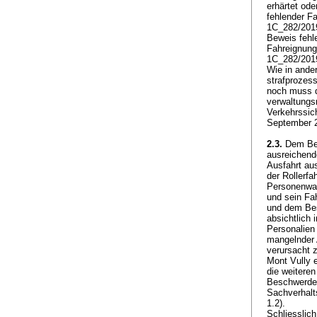
erhärtet od
fehlender F
1C_282/2019
Beweis fehl
Fahreignungs
1C_282/2019
Wie in ande
strafprozes
noch muss d
verwaltungs
Verkehrssich
September 2
2.3.
Dem Bes
ausreichend
Ausfahrt aus
der Rollerfa
Personenwag
und sein Fah
und dem Bes
absichtlich 
Personalien
mangelnder 
verursacht z
Mont Vully e
die weiteren
Beschwerdefü
Sachverhalt
1.2).
Schliesslic