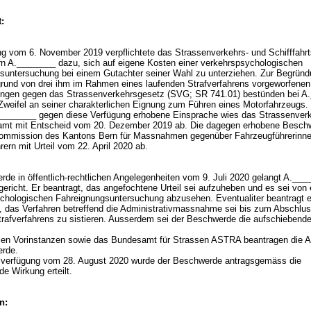
:
ng vom 6. November 2019 verpflichtete das Strassenverkehrs- und Schifffahr
n A.________ dazu, sich auf eigene Kosten einer verkehrspsychologischen
suntersuchung bei einem Gutachter seiner Wahl zu unterziehen. Zur Begründ
grund von drei ihm im Rahmen eines laufenden Strafverfahrens vorgeworfenen
ngen gegen das Strassenverkehrsgesetz (SVG; SR 741.01) bestünden bei A
 Zweifel an seiner charakterlichen Eignung zum Führen eines Motorfahrzeugs.
________ gegen diese Verfügung erhobene Einsprache wies das Strassenverk
samt mit Entscheid vom 20. Dezember 2019 ab. Die dagegen erhobene Besch
ommission des Kantons Bern für Massnahmen gegenüber Fahrzeugführerinn
ern mit Urteil vom 22. April 2020 ab.
rde in öffentlich-rechtlichen Angelegenheiten vom 9. Juli 2020 gelangt A.___
ericht. Er beantragt, das angefochtene Urteil sei aufzuheben und es sei von 
chologischen Fahreignungsuntersuchung abzusehen. Eventualiter beantragt e
 das Verfahren betreffend die Administrativmassnahme sei bis zum Abschlu
trafverfahrens zu sistieren. Ausserdem sei der Beschwerde die aufschiebend
len Vorinstanzen sowie das Bundesamt für Strassen ASTRA beantragen die 
erde.
alverfügung vom 28. August 2020 wurde der Beschwerde antragsgemäss die
de Wirkung erteilt.
n: