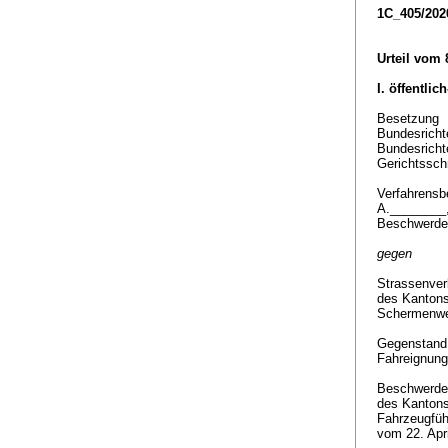
1C_405/202
Urteil vom
I. öffentlic
Besetzung
Bundesricht
Bundesricht
Gerichtssch
Verfahrensbe
A.________
Beschwerde
gegen
Strassenver
des Kanton
Schermenwe
Gegenstan
Fahreignun
Beschwerde
des Kanton
Fahrzeugfüh
vom 22. Apr