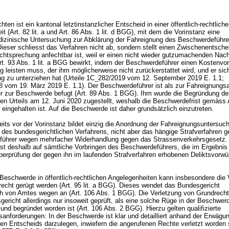
ten ist ein kantonal letztinstanzlicher Entscheid in einer öffentlich-rechtlich
it (
Art. 82 lit. a und
Art. 86 Abs. 1 lit. d BGG
), mit dem die Vorinstanz eine
izinische Untersuchung zur Abklärung der Fahreignung des Beschwerdeführe
Dieser schliesst das Verfahren nicht ab, sondern stellt einen Zwischenentschei
chtsprechung anfechtbar ist, weil er einen nicht wieder gutzumachenden Nach
rt. 93 Abs. 1 lit. a BGG
bewirkt, indem der Beschwerdeführer einen Kostenvor
g leisten muss, der ihm möglicherweise nicht zurückerstattet wird, und er sic
g zu unterziehen hat (Urteile 1C_282/2019 vom 12. September 2019 E. 1.1;
 vom 19. März 2019 E. 1.1). Der Beschwerdeführer ist als zur Fahreignungs
er zur Beschwerde befugt (
Art. 89 Abs. 1 BGG
). Ihm wurde die Begründung de
en Urteils am 12. Juni 2020 zugestellt, weshalb die Beschwerdefrist gemäss
eingehalten ist. Auf die Beschwerde ist daher grundsätzlich einzutreten.
its vor der Vorinstanz bildet einzig die Anordnung der Fahreignungsuntersuc
des bundesgerichtlichen Verfahrens, nicht aber das hängige Strafverfahren 
ührer wegen mehrfacher Widerhandlung gegen das Strassenverkehrsgesetz. 
ist deshalb auf sämtliche Vorbringen des Beschwerdeführers, die im Ergebnis 
Überprüfung der gegen ihn im laufenden Strafverfahren erhobenen Deliktsvorwü
Beschwerde in öffentlich-rechtlichen Angelegenheiten kann insbesondere die 
echt gerügt werden (
Art. 95 lit. a BGG
). Dieses wendet das Bundesgericht
ch von Amtes wegen an (
Art. 106 Abs. 1 BGG
). Die Verletzung von Grundrecht
ericht allerdings nur insoweit geprüft, als eine solche Rüge in der Beschwer
 und begründet worden ist (
Art. 106 Abs. 2 BGG
). Hierzu gelten qualifizierte
anforderungen: In der Beschwerde ist klar und detailliert anhand der Erwägu
en Entscheids darzulegen, inwiefern die angerufenen Rechte verletzt worden 