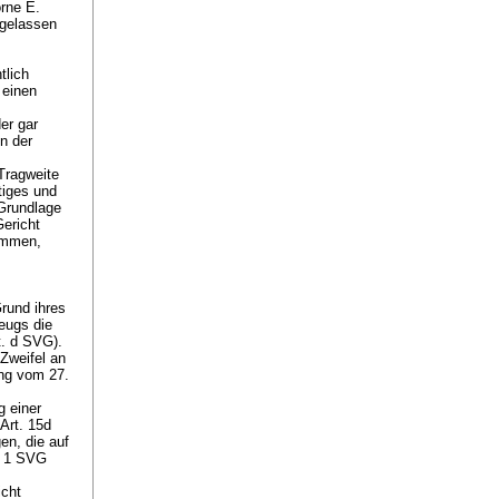
rne E.
ngelassen
tlich
 einen
er gar
in der
Tragweite
tiges und
 Grundlage
ericht
timmen,
rund ihres
eugs die
it. d SVG
).
Zweifel an
ung vom 27.
g einer
Art. 15d
en, die auf
. 1 SVG
icht