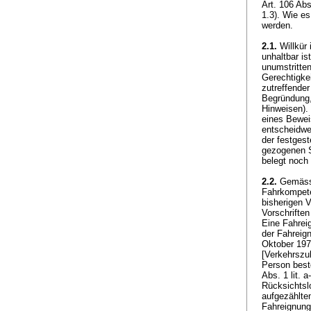
Art. 106 Ab
1.3). Wie e
werden.
2.1.
Willkür 
unhaltbar is
unumstritte
Gerechtigkei
zutreffender
Begründung, 
Hinweisen). 
eines Bewei
entscheidwe
der festges
gezogenen S
belegt noch 
2.2.
Gemäs
Fahrkompete
bisherigen V
Vorschrifte
Eine Fahrei
der Fahreig
Oktober 197
[Verkehrszu
Person best
Abs. 1 lit. 
Rücksichtslo
aufgezählten
Fahreignung