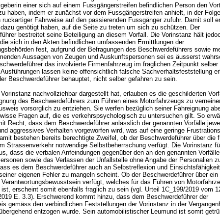
tgeberin einer sich auf einem Fussgängerstreifen befindlichen Person den Vortr
 haben, indem er zunächst vor dem Fussgängerstreifen anhielt, in der Folg
n ruckartiger Fahrweise auf den passierenden Fussgänger zufuhr. Damit soll e
dazu genötigt haben, auf die Seite zu treten um sich zu schützen. Der
hrer bestreitet seine Beteiligung an diesem Vorfall. Die Vorinstanz hält jedo
 die sich in den Akten befindlichen umfassenden Ermittlungen der
gsbehörden fest, aufgrund der Befragungen des Beschwerdeführers sowie m
menden Aussagen von Zeugen und Auskunftspersonen sei es äusserst wahrsc
chwerdeführer das involvierte Firmenfahrzeug im fraglichen Zeitpunkt selber
 Ausführungen lassen keine offensichtlich falsche Sachverhaltsfeststellung e
er Beschwerdeführer behauptet, nicht selber gefahren zu sein.
Vorinstanz nachvollziehbar dargestellt hat, erlauben es die geschilderten Vorf
Eignung des Beschwerdeführers zum Führen eines Motorfahrzeugs zu verneine
usweis vorsorglich zu entziehen. Sie werfen bezüglich seiner Fahreignung ab
wisse Fragen auf, die es verkehrspsychologisch zu untersuchen gilt. So erwä
mit Recht, dass dem Beschwerdeführer anlässlich der genannten Vorfälle jewei
nd aggressives Verhalten vorgeworfen wird, was auf eine geringe Frustrations
amit bestehen bereits berechtigte Zweifel, ob der Beschwerdeführer über die f
m Strassenverkehr notwendige Selbstbeherrschung verfügt. Die Vorinstanz füh
aus, dass die verbalen Anfeindungen gegenüber den an den genannten Vorfälle
 Personen sowie das Verlassen der Unfallstelle ohne Angabe der Personalien 
dass es dem Beschwerdeführer auch an Selbstreflexion und Einsichtsfähigkeit
h seiner eigenen Fehler zu mangeln scheint. Ob der Beschwerdeführer über ein
Verantwortungsbewusstsein verfügt, welches für das Führen von Motorfahrz
ist, erscheint somit ebenfalls fraglich zu sein (vgl. Urteil 1C_199/2019 vom 1
019 E. 3.3). Erschwerend kommt hinzu, dass dem Beschwerdeführer der
is gemäss den verbindlichen Feststellungen der Vorinstanz in der Vergangenh
übergehend entzogen wurde. Sein automobilistischer Leumund ist somit getr