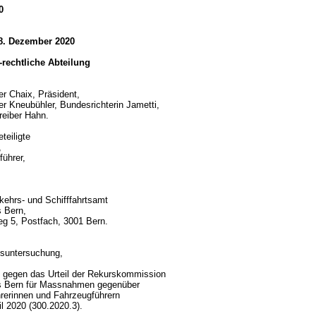
0
 8. Dezember 2020
h-rechtliche Abteilung
er Chaix, Präsident,
er Kneubühler, Bundesrichterin Jametti,
reiber Hahn.
teiligte
,
führer,
kehrs- und Schifffahrtsamt
s Bern,
g 5, Postfach, 3001 Bern.
d
gsuntersuchung,
 gegen das Urteil der Rekurskommission
s Bern für Massnahmen gegenüber
rerinnen und Fahrzeugführern
il 2020 (300.2020.3).