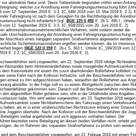
er nur abstrakter Natur sind. Diese Tatbestände begründen mithin einen Anfan
ahreignung, welcher zur Anordnung einer Fahreignungsuntersuchung führt (Urte
 vom 12. September 2019 E. 3.3; 1C_648/ 2018 vom 10. Mai 2019 E. 2.1). Ei
ender Fahreignung ist nach dem Gesagten für die Rechtfertigung der Anordnun
untersuchung nicht erforderlich (vgl.
BGE 125 II 492
E. 2b S. 495 f.; Urteile
 vom 12. September 2019 E. 3.3; 1C_658/2015 vom 20. Juni 2016 E. 2).
ren administrativmassnahmerechtlichen Verfahren, steht sodann weder die
suale Unschuldsvermutung der Anordnung einer Fahreignungsuntersuchung en
er Abschluss eines hängigen separaten Strafverfahrens abgewartet werden, 
rechtliche Sicherheitsmassnahmen ergriffen werden können, die im Interesse 
erheit liegen (
BGE 122 II 359
E. 2b-c S. 363 f.; Urteile 1C_199/2019 vom 12
019 E. 2.2; 1C_658/2015 vom 20. Juni 2016 E. 2).
chwerdeführer wird vorgeworfen, am 22. September 2018 infolge Nichtwahre
en Abstandes beim Hintereinanderfahren sowie mangelnder Aufmerksamkeit b
 dem Kreisverkehr mit einem ihn zuvor überholenden Rollerfahrer kollidiert zu
hrer seine Fahrt nach der Kollision fortsetzte, soll der Beschwerdeführer mit 
en erneut zu ihm aufgeschlossen haben, woraufhin der Rollerfahrer aus Angs
rzeug abstellte. In der Folge soll es zu einem Wortgefecht zwischen dem Rol
chwerdeführer gekommen sein. Danach soll der Beschwerdeführer mindeste
in den abgestellten Roller gefahren sein, ehe er die Unfallstelle ohne Angaben 
 verlassen habe. Ihm wird weiter vorgeworfen, am 23. September 2018 wegen
Aufmerksamkeit sowie Nichtbeherrschens des Fahrzeugs einen Verkehrsunfal
u haben, als er in einer unübersichtlichen Rechtskurve entlang einer Strasse
ine Joggerin überholte. Nach der Kollision soll der Beschwerdeführer die Jog
 Beteiligten verbal angefeindet und sich aggressiv verhalten haben. Der
hrer bestreitet seine Beteiligung an diesen beiden Vorfällen nicht, erhebt je
srügen, die im Rahmen des separaten Strafverfahrens zu prüfen sein werden 
h wird dem Beschwerdeführer vorgeworfen, am 21. Februar 2019 mit einem F