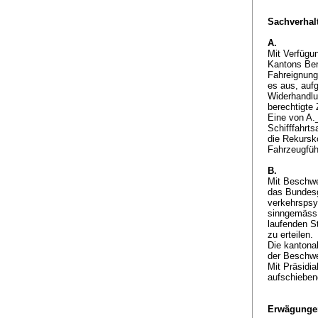
Sachverhalt
A.
Mit Verfügu
Kantons Ber
Fahreignung
es aus, auf
Widerhandlu
berechtigte
Eine von A.
Schifffahrt
die Rekursk
Fahrzeugführ
B.
Mit Beschwe
das Bundesg
verkehrspsy
sinngemäss,
laufenden S
zu erteilen.
Die kantona
der Beschw
Mit Präsidi
aufschieben
Erwägunge