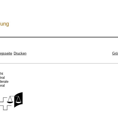
hung
egsseite
Drucken
Grö
cht
éral
ederale
eral