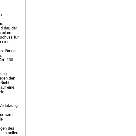
en
rs
d dar, der
teil im
schuss für
h einer
abklärung
s
Art. 100
hung
gegen den
Nicht
auf eine
rfe
Verletzung
en wird
de
ngen des
sein sollen