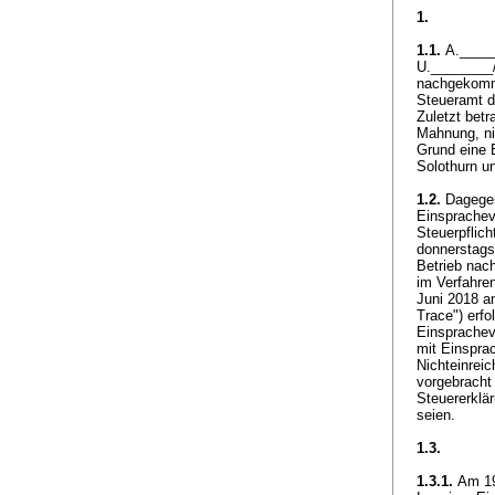
1.
1.1.
A.______
U.________/
nachgekomme
Steueramt d
Zuletzt betr
Mahnung, ni
Grund eine 
Solothurn u
1.2.
Dagegen
Einsprachev
Steuerpflich
donnerstags 
Betrieb nac
im Verfahre
Juni 2018 a
Trace") erfo
Einsprachev
mit Einspra
Nichteinrei
vorgebracht
Steuererklär
seien.
1.3.
1.3.1.
Am 19.