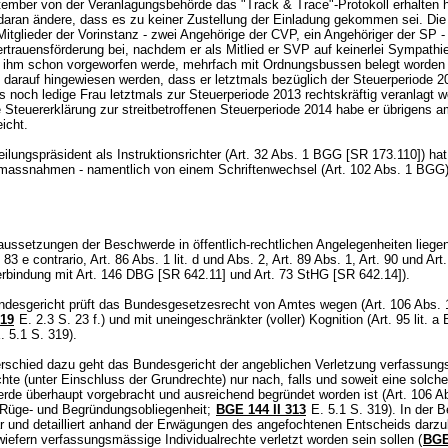
tember von der Veranlagungsbehörde das "Track & Trace"-Protokoll erhalten 
 daran ändere, dass es zu keiner Zustellung der Einladung gekommen sei. Die
Mitglieder der Vorinstanz - zwei Angehörige der CVP, ein Angehöriger der SP -
ertrauensförderung bei, nachdem er als Mitlied er SVP auf keinerlei Sympathi
 ihm schon vorgeworfen werde, mehrfach mit Ordnungsbussen belegt worden 
darauf hingewiesen werden, dass er letztmals bezüglich der Steuerperiode 2
 noch ledige Frau letztmals zur Steuerperiode 2013 rechtskräftig veranlagt 
 Steuererklärung zur streitbetroffenen Steuerperiode 2014 habe er übrigens a
eicht.
ilungspräsident als Instruktionsrichter (
Art. 32 Abs. 1 BGG
[SR 173.110]) hat
smassnahmen - namentlich von einem Schriftenwechsel (
Art. 102 Abs. 1 BGG
.
ussetzungen der Beschwerde in öffentlich-rechtlichen Angelegenheiten liegen 
t. 83 e contrario, Art. 86 Abs. 1 lit. d und Abs. 2,
Art. 89 Abs. 1,
Art. 90 und
Art
erbindung mit
Art. 146 DBG
[SR 642.11] und
Art. 73 StHG
[SR 642.14]).
desgericht prüft das Bundesgesetzesrecht von Amtes wegen (
Art. 106 Abs.
19
E. 2.3 S. 23 f.) und mit uneingeschränkter (voller) Kognition (
Art. 95 lit. 
. 5.1 S. 319).
rschied dazu geht das Bundesgericht der angeblichen Verletzung verfassun
chte (unter Einschluss der Grundrechte) nur nach, falls und soweit eine solch
rde überhaupt vorgebracht und ausreichend begründet worden ist (
Art. 106 
te Rüge- und Begründungsobliegenheit;
BGE 144 II 313
E. 5.1 S. 319). In der 
lar und detailliert anhand der Erwägungen des angefochtenen Entscheids darzu
iefern verfassungsmässige Individualrechte verletzt worden sein sollen (
BGE