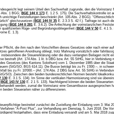
).
esgericht legt seinem Urteil den Sachverhalt zugrunde, den die Vorinstanz f
5 Abs. 1 BGG
;
BGE 144 V 173
E. 1.2 S. 175). Die Sachverhaltskontrolle ist a
ch unrichtige Feststellungen beschränkt (
Art. 105 Abs. 2 BGG
). "Offensichtlich
kürlich" gleichzusetzen (
BGE 144 IV 35
E. 2.3.3 S. 42 f.). Tatfrage ist auch di
gung (
BGE 144 II 281
E. 3.6.2). Die Anfechtung der vorinstanzlichen Festste
er qualifizierten Rüge- und Begründungsobliegenheit (
BGE 144 V 50
E. 4.1 S. 
vorne E. 1.3).
r Pflicht, die ihm nach den Vorschriften dieses Gesetzes oder nach einer au
zes getroffenen Anordnung obliegt, trotz Mahnung vorsätzlich oder fahrlässig
insbesondere die Steuererklärung oder die dazu verlangten Beilagen nicht ein
se bestraft (
Art. 174 Abs. 1 lit. b DBG
bzw.
Art. 55 StHG
, hier in Verbindung 
 b des Gesetzes (des Kantons Solothurn) vom 1. Dezember 1985 über die Staa
uern (StG/SO; BGS 614.11). Die Busse beträgt bis zu Fr. 1'000.--, in schwer
fall bis zu Fr. 10'000.-- (
Art. 174 Abs. 2 DBG
bzw.
Art. 55 StHG
in Verbindu
StG
/SO). Zwischen den beiden bundesrechtlichen Normen besteht Idealkonku
V 130
E. 3.1 S. 134). Im Sinne der vertikalen Harmonisierung sind sie übere
(
BGE 143 IV 130
E. 2.1 S. 133). Nachfolgend können die beiden Steuerarten
ehandelt werden, zumal die Vorinstanz eine Gesamtbusse ausgesprochen h
n beiden Steuerarten näher zu differenzieren.
euerpflichtige bestreitet zunächst die Zustellung der Einladung vom 3. Mai 2
 Verfahren "A-Post Plus", zur Verhandlung am Dienstag, 5. Juni 2018. Die Vor
ürdigend festgehalten, dass eine Einladung versandt und am 5. Mai 2018 zuge