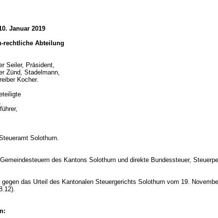
10. Januar 2019
ch-rechtliche Abteilung
r Seiler, Präsident,
er Zünd, Stadelmann,
reiber Kocher.
teiligte
,
führer,
Steueramt Solothurn.
d
 Gemeindesteuern des Kantons Solothurn und direkte Bundessteuer, Steuerpe
gegen das Urteil des Kantonalen Steuergerichts Solothurn vom 19. Novembe
8.12).
n: