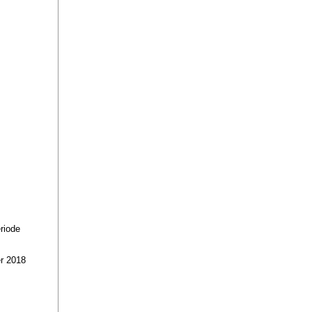
riode
r 2018