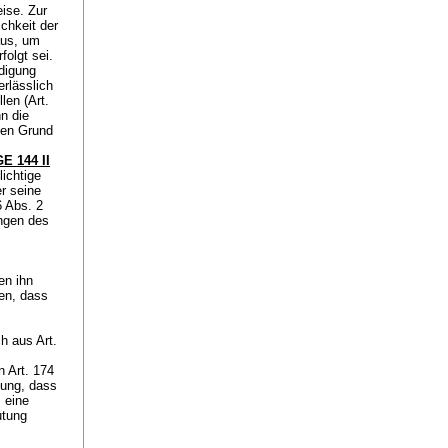
eise. Zur
chkeit der
aus, um
folgt sei.
rdigung
rlässlich
llen (
Art.
n die
hen Grund
E 144 II
lichtige
r seine
6 Abs. 2
ungen des
n.
en ihn
men, dass
ich aus
Art.
on
Art. 174
tung, dass
 eine
utung