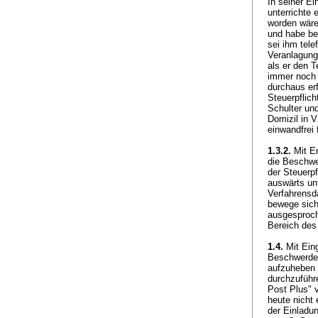
In seiner Ei
unterrichte 
worden wäre
und habe be
sei ihm tel
Veranlagung
als er den 
immer noch 
durchaus er
Steuerpflich
Schulter und
Domizil in 
einwandfrei 
1.3.2.
Mit En
die Beschwe
der Steuerp
auswärts un
Verfahrensd
bewege sich 
ausgesproch
Bereich des
1.4.
Mit Eing
Beschwerde i
aufzuheben 
durchzuführ
Post Plus" v
heute nicht 
der Einladun