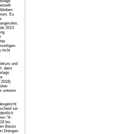
nstags
estellt
blieben
esen. Es
e
 angerufen,
ode 2013
ung
r
hte
rzeitigen
 nicht
Rekurs und
t, dass
nstags
ie
 2018)
rüher
m unteren
desgericht
tscheid sei
dentlich
ren "A-
18 bis
den Besitz
ein Drängen