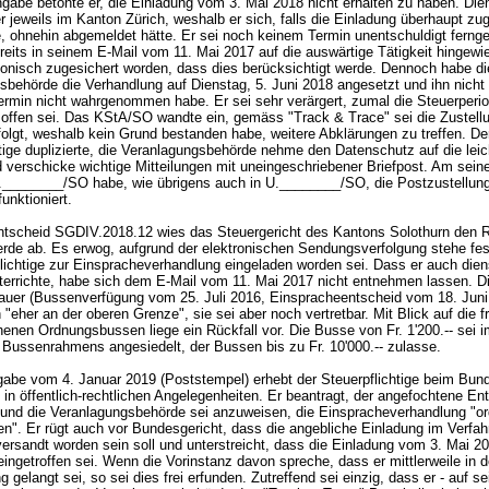
ngabe betonte er, die Einladung vom 3. Mai 2018 nicht erhalten zu haben. Die
er jeweils im Kanton Zürich, weshalb er sich, falls die Einladung überhaupt zug
, ohnehin abgemeldet hätte. Er sei noch keinem Termin unentschuldigt fernge
reits in seinem E-Mail vom 11. Mai 2017 auf die auswärtige Tätigkeit hingewi
efonisch zugesichert worden, dass dies berücksichtigt werde. Dennoch habe di
sbehörde die Verhandlung auf Dienstag, 5. Juni 2018 angesetzt und ihn nicht
Termin nicht wahrgenommen habe. Er sei sehr verärgert, zumal die Steuerperi
offen sei. Das KStA/SO wandte ein, gemäss "Track & Trace" sei die Zustell
folgt, weshalb kein Grund bestanden habe, weitere Abklärungen zu treffen. De
tige duplizierte, die Veranlagungsbehörde nehme den Datenschutz auf die leic
 verschicke wichtige Mitteilungen mit uneingeschriebener Briefpost. Am seine
V.________/SO habe, wie übrigens auch in U.________/SO, die Postzustellung
funktioniert.
tscheid SGDIV.2018.12 wies das Steuergericht des Kantons Solothurn den 
rde ab. Es erwog, aufgrund der elektronischen Sendungsverfolgung stehe fes
flichtige zur Einspracheverhandlung eingeladen worden sei. Dass er auch die
terrichte, habe sich dem E-Mail vom 11. Mai 2017 nicht entnehmen lassen. D
auer (Bussenverfügung vom 25. Juli 2016, Einspracheentscheid vom 18. Juni
"eher an der oberen Grenze", sie sei aber noch vertretbar. Mit Blick auf die f
enen Ordnungsbussen liege ein Rückfall vor. Die Busse von Fr. 1'200.-- sei i
 Bussenrahmens angesiedelt, der Bussen bis zu Fr. 10'000.-- zulasse.
abe vom 4. Januar 2019 (Poststempel) erhebt der Steuerpflichtige beim Bun
n öffentlich-rechtlichen Angelegenheiten. Er beantragt, der angefochtene En
und die Veranlagungsbehörde sei anzuweisen, die Einspracheverhandlung "or
en". Er rügt auch vor Bundesgericht, dass die angebliche Einladung im Verfah
ersandt worden sein soll und unterstreicht, dass die Einladung vom 3. Mai 20
eingetroffen sei. Wenn die Vorinstanz davon spreche, dass er mittlerweile in 
g gelangt sei, so sei dies frei erfunden. Zutreffend sei einzig, dass er - auf s