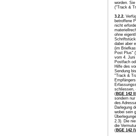
worden. Sie
("Track & T
3.2.2.
Verfüg
betroffene 
nicht erforde
materiellrec
ohne eigent
Schriftstück
dabei aber 
(im Briefka
Post Plus" (
vom 4. Juni 
Postfach ode
Hilfe des v
Sendung bis
"Track & Tr
Empfängers g
Erfassungss
schliessen,
(
BGE 142 II
sondern nur
des Adressat
Darlegung d
wobei sein g
Überlegunge
2.3). Die ni
die Vermutu
(
BGE 142 I