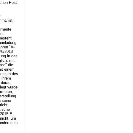
schen Post
e
mt, ist
kumente
ser
besteht
einladung
ahren "A-
476/2018
dung in das
lich, mit
ace" die
it einem
bereich des
n ihrem
 darauf
legt wurde
ermuten,
rstellung
n seine
icht,
tische
 2015 E.
 nicht, um
anden sein