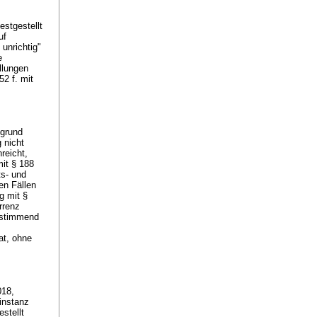
estgestellt
uf
 unrichtig"
e
llungen
52 f. mit
fgrund
 nicht
reicht,
mit § 188
ts- und
en Fällen
ng mit
§
rrenz
instimmend
at, ohne
018,
instanz
stellt