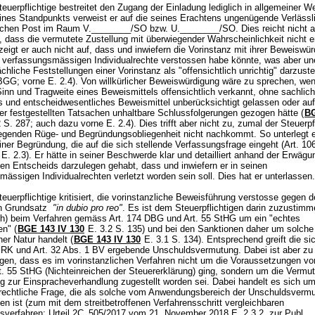
euerpflichtige bestreitet den Zugang der Einladung lediglich in allgemeiner W
ines Standpunkts verweist er auf die seines Erachtens ungenügende Verlässli
chen Post im Raum V.________/SO bzw. U.________/SO. Dies reicht nicht 
 dass die vermutete Zustellung mit überwiegender Wahrscheinlichkeit nicht er
eigt er auch nicht auf, dass und inwiefern die Vorinstanz mit ihrer Beweiswü
 verfassungsmässigen Individualrechte verstossen habe könnte, was aber une
ächliche Feststellungen einer Vorinstanz als "offensichtlich unrichtig" darzuste
 BGG
; vorne E. 2.4). Von willkürlicher Beweiswürdigung wäre zu sprechen, wen
Sinn und Tragweite eines Beweismittels offensichtlich verkannt, ohne sachlic
es und entscheidwesentliches Beweismittel unberücksichtigt gelassen oder auf
er festgestellten Tatsachen unhaltbare Schlussfolgerungen gezogen hätte (
BG
 S. 287; auch dazu vorne E. 2.4). Dies trifft aber nicht zu, zumal der Steuerpf
iegenden Rüge- und Begründungsobliegenheit nicht nachkommt. So unterlegt e
einer Begründung, die auf die sich stellende Verfassungsfrage eingeht (
Art. 10
 E. 2.3). Er hätte in seiner Beschwerde klar und detailliert anhand der Erwäg
en Entscheids darzulegen gehabt, dass und inwiefern er in seinen
mässigen Individualrechten verletzt worden sein soll. Dies hat er unterlasse
euerpflichtige kritisiert, die vorinstanzliche Beweisführung verstosse gegen d
n Grundsatz
"in dubio pro reo"
. Es ist dem Steuerpflichtigen darin zuzustim
ch) beim Verfahren gemäss
Art. 174 DBG
und
Art. 55 StHG
um ein "echtes
en" (
BGE 143 IV 130
E. 3.2 S. 135) und bei den Sanktionen daher um solche
cher Natur handelt (
BGE 143 IV 130
E. 3.1 S. 134). Entsprechend greift die s
MRK
und
Art. 32 Abs. 1 BV
ergebende Unschuldsvermutung. Dabei ist aber zu
igen, dass es im vorinstanzlichen Verfahren nicht um die Voraussetzungen v
t. 55 StHG
(Nichteinreichen der Steuererklärung) ging, sondern um die Vermu
ng zur Einspracheverhandlung zugestellt worden sei. Dabei handelt es sich um
rechtliche Frage, die als solche vom Anwendungsbereich der Unschuldsverm
 ist (zum mit dem streitbetroffenen Verfahrensschritt vergleichbaren
sverfahren: Urteil 2C_505/2017 vom 21. November 2018 E. 2.3.2, zur Publ.