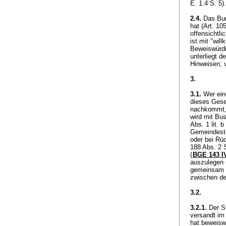
E. 1.4 S. 5
2.4.
Das Bund
hat (
Art. 10
offensichtli
ist mit "will
Beweiswürdi
unterliegt d
Hinweisen; 
3.
3.1.
Wer eine
dieses Geset
nachkommt, 
wird mit Bus
Abs. 1 lit.
Gemeindeste
oder bei Rück
188 Abs. 2 
(
BGE 143 I
auszulegen 
gemeinsam b
zwischen de
3.2.
3.2.1.
Der St
versandt im
hat beweisw