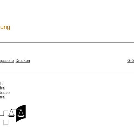
hung
egsseite
Drucken
Grö
cht
éral
ederale
eral