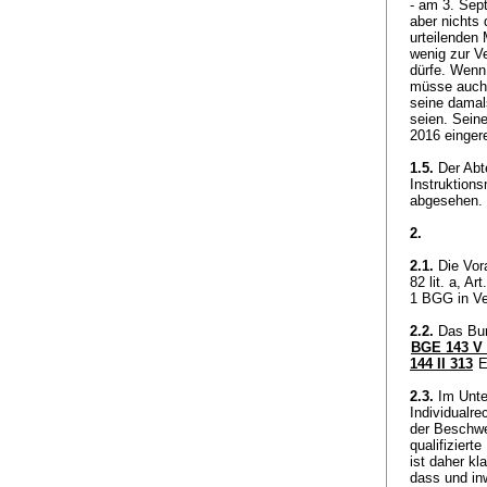
- am 3. Sep
aber nichts
urteilenden 
wenig zur V
dürfe. Wenn
müsse auch 
seine damals
seien. Seine
2016 einger
1.5.
Der Abte
Instruktion
abgesehen
2.
2.1.
Die Vora
82 lit. a, Ar
1 BGG
in V
2.2.
Das Bun
BGE 143 V 
144 II 313
E
2.3.
Im Unte
Individualre
der Beschwe
qualifizier
ist daher k
dass und inw