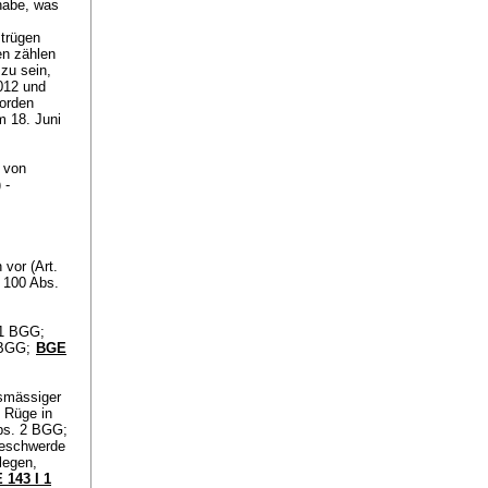
habe, was
 trügen
en zählen
zu sein,
012 und
worden
m 18. Juni
 von
) -
vor (Art.
. 100 Abs.
 1 BGG
;
a BGG
;
BGE
gsmässiger
e Rüge in
Abs. 2 BGG
;
Beschwerde
legen,
 143 I 1