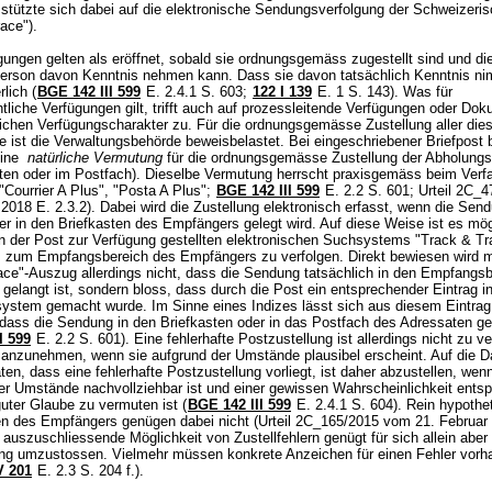
 stützte sich dabei auf die elektronische Sendungsverfolgung der Schweizeri
race").
ungen gelten als eröffnet, sobald sie ordnungsgemäss zugestellt sind und di
Person davon Kenntnis nehmen kann. Dass sie davon tatsächlich Kenntnis nim
rlich (
BGE 142 III 599
E. 2.4.1 S. 603
;
122 I 139
E. 1 S. 143). Was für
htliche Verfügungen gilt, trifft auch auf prozessleitende Verfügungen oder Do
lichen Verfügungscharakter zu. Für die ordnungsgemässe Zustellung aller die
e ist die Verwaltungsbehörde beweisbelastet. Bei eingeschriebener Briefpost 
eine
natürliche Vermutung
für die ordnungsgemässe Zustellung der Abholungs
sten oder im Postfach). Dieselbe Vermutung herrscht praxisgemäss beim Verf
"Courrier A Plus", "Posta A Plus";
BGE 142 III 599
E. 2.2 S. 601; Urteil 2C_
2018 E. 2.3.2). Dabei wird die Zustellung elektronisch erfasst, wenn die Sen
r in den Briefkasten des Empfängers gelegt wird. Auf diese Weise ist es mög
on der Post zur Verfügung gestellten elektronischen Suchsystems "Track & Tr
 zum Empfangsbereich des Empfängers zu verfolgen. Direkt bewiesen wird m
ace"-Auszug allerdings nicht, dass die Sendung tatsächlich in den Empfangs
elangt ist, sondern bloss, dass durch die Post ein entsprechender Eintrag i
ystem gemacht wurde. Im Sinne eines Indizes lässt sich aus diesem Eintrag
 dass die Sendung in den Briefkasten oder in das Postfach des Adressaten ge
I 599
E. 2.2 S. 601). Eine fehlerhafte Postzustellung ist allerdings nicht zu v
 anzunehmen, wenn sie aufgrund der Umstände plausibel erscheint. Auf die Da
en, dass eine fehlerhafte Postzustellung vorliegt, ist daher abzustellen, wen
er Umstände nachvollziehbar ist und einer gewissen Wahrscheinlichkeit entspr
uter Glaube zu vermuten ist (
BGE 142 III 599
E. 2.4.1 S. 604). Rein hypothe
n des Empfängers genügen dabei nicht (Urteil 2C_165/2015 vom 21. Februar
e auszuschliessende Möglichkeit von Zustellfehlern genügt für sich allein aber
ng umzustossen. Vielmehr müssen konkrete Anzeichen für einen Fehler vorh
V 201
E. 2.3 S. 204 f.).