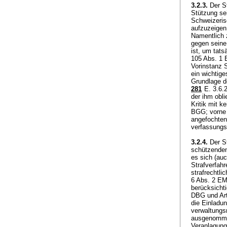
3.2.3.
Der St
Stützung se
Schweizeris
aufzuzeigen,
Namentlich z
gegen seine
ist, um tats
105 Abs. 1
Vorinstanz 
ein wichtig
Grundlage d
281
E. 3.6.2
der ihm obl
Kritik mit k
BGG
; vorne
angefochten
verfassungs
3.2.4.
Der St
schützende
es sich (au
Strafverfahr
strafrechtli
6 Abs. 2 E
berücksicht
DBG
und
Ar
die Einladu
verwaltungs
ausgenommen
Veranlagung