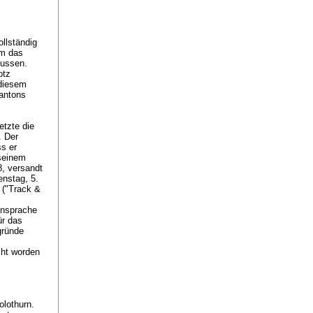
llständig
hm das
bussen.
otz
 diesem
Kantons
tzte die
. Der
ss er
 seinem
, versandt
enstag, 5.
 ("Track &
insprache
ür das
gründe
cht worden
olothurn.