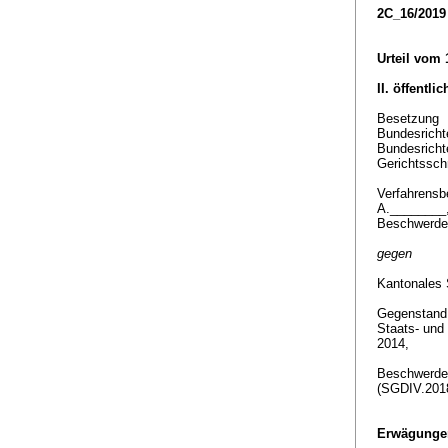
2C_16/2019
Urteil vom 
II. öffentli
Besetzung
Bundesrichte
Bundesricht
Gerichtssch
Verfahrensbe
A.________
Beschwerde
gegen
Kantonales 
Gegenstan
Staats- und
2014,
Beschwerde 
(SGDIV.201
Erwägunge