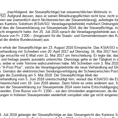
__ (nachfolgend: der Steuerpflichtige) hat steuerrechtlichen Wohnsitz in
SO. Aufgrund dessen, dass er seinen Mitwirkungspflichten nicht bzw. nicht vo
n war (namentlich durch Nichteinreichen der Steuererklärung), auferlegte i
es Kantons Solothurn (KStA/SO; Veranlagungsbehörde) mehrfach Ordnungs
af dies die Steuererklärung zur Steuerperiode 2014, die der Steuerpflichtige, tr
cht eingereicht hatte. Am 25. Juli 2016 sprach die Veranlagungsbehörde aus
Busse von Fr. 1'200.-- (insgesamt für die Staats- und Gemeindesteuern des 
nd die direkte Bundessteuer) aus.
 erhob der Steuerpflichtige am 23. August 2016 Einsprache. Das KStA/SO se
erhandlung mit Schreiben vom 20. April 2017 auf Dienstag, 16. Mai 2017 fest
tige ersuchte mit E-Mail vom 11. Mai 2017 um Verschiebung. Er legte dar, da
und freitags jeweils auswärts unterrichte. Dienstags gehe er der Tätigkeit in
h, wobei er viele Termine wahrzunehmen habe. Mit Schreiben vom 3. Mai 2018
n "A-Post Plus", setzte die Veranlagungsbehörde die neue Verhandlung auf Di
n. Gemäss der elektronischen Sendungsverfolgung der Schweizerischen Post
lgte die Zustellung am 5. Mai 2018. Der Steuerpflichtige blieb der
erhandlung vom 5. Juni 2018 unentschuldigt fern, worauf das KStA/SO die E
cheentscheid vom 18. Juni 2018 abwies. Darin führte es unter anderem aus, f
chen der Steuererklärung zur Steuerperiode 2014 seien keine Entschuldigungs
 worden. Eine Busse von Fr. 1'200.-- sei den Umständen angemessen, da die
ungen in früheren Steuerperioden wiederholt verspätet oder gar nicht eingerei
 Juli 2018 gelangte der Steuerpflichtige an das Steuergericht des Kantons S