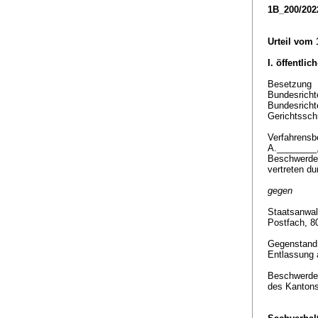
1B_200/202
Urteil vom 
I. öffentlic
Besetzung
Bundesricht
Bundesricht
Gerichtssch
Verfahrensbe
A.________
Beschwerde
vertreten d
gegen
Staatsanwal
Postfach, 8
Gegenstan
Entlassung 
Beschwerde 
des Kantons