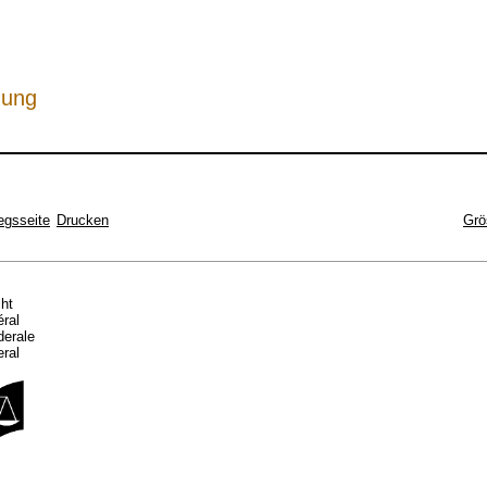
hung
egsseite
Drucken
Grö
cht
éral
ederale
eral