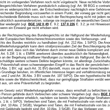
icht im vorliegenden Verfahren noch nicht vorgebracht. Neue rechtliche Vorbr
esgerichtlichen Verfahren grundsätzlich zulässig (vgl.
Art. 99 BGG
e contrari
nn es widersprüchlich sein, der Entscheidinstanz nachträglich eine Gehörsve
eichender Begründung vorzuwerfen in einem Punkt, der vorweg gar nicht ger
ntscheidende Behörde muss sich nach der Rechtsprechung nicht mit jedem re
drücklich auseinandersetzen, solange sie insgesamt die wesentlichen Gesic
bar wiedergibt (vgl.
BGE 142 II 49
E. 9.2;
137 II 226
E. 3.2; je mit Hinweisen)
wenn ein Einwand gar nicht erhoben wird.
der Rechtsprechung des Bundesgerichts ist der Haftgrund der Wiederholung
er Europäischen Menschenrechtskonvention sowie des Verfassungs- und
hts des Bundes restriktiv zu handhaben (vgl.
Art. 212 Abs. 1 StPO
). Die An
Wiederholungsgefahr kann dem strafprozessualen Ziel der Beschleunigung di
dert wird, dass sich das Verfahren durch immer neue Delikte kompliziert und 
.
Art. 5 Ziff. 1 lit. c EMRK
anerkennt überdies ausdrücklich die Notwendigkeit,
e an der Begehung strafbarer Handlungen zu hindern als Haftgrund. Bei der 
schuldigte weitere schwere Delikte begehen könnte, ist allerdings Zurückhalt
Präventivhaft einen schwerwiegenden Eingriff in das Recht der persönlichen F
0 Abs. 1 BV
; vgl. auch
Art. 31 BV
) darstellt, muss sie auf einer hinreichenden
 Grundlage beruhen, im öffentlichen Interesse liegen und verhältnismässig sei
 1 und 2 und
Art. 36 Abs. 3 BV
sowie
Art. 197 StPO
). Die rein hypothetische M
ikte sowie die Wahrscheinlichkeit, dass nur geringfügige Straftaten verübt wer
ht aus, um eine Präventivhaft zu begründen.
 Gesetz setzt Wiederholungsgefahr voraus, dass ernsthaft zu befürchten ist
e Person gefährde durch Verbrechen oder schwere Vergehen (vgl. dazu
BGE 1
Sicherheit anderer erheblich, nachdem sie bereits früher gleichartige Straftaten
s. 1 lit. c StPO
). Verbrechen sind Taten, die mit Freiheitsstrafe von mehr als 
 (
Art. 10 Abs. 2 StGB
); Vergehen sind Taten, die mit Freiheitsstrafe von bis z
mit Geldstrafe bedroht sind (
Art. 10 Abs. 3 StGB
). Für das Vorliegen von