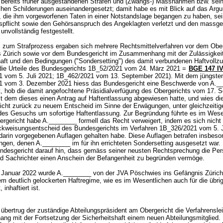
bereits früher ausgestandenen Strafen und (Zwangs-) Massnahmen bzw. sei
chen Schilderungen auseinandergesetzt; damit habe es mit Blick auf das Arg
 die ihm vorgeworfenen Taten in einer Notstandslage begangen zu haben, se
pflicht sowie den Gehörsanspruch des Angeklagten verletzt und den massge
unvollständig festgestellt.
l zum Strafprozess ergaben sich mehrere Rechtsmittelverfahren vor dem Ober
 Zürich sowie vor dem Bundesgericht im Zusammenhang mit der Zulässigkeit
haft und den Bedingungen ("Sondersetting") des damit verbundenen Haftvollzu
die Urteile des Bundesgerichts 1B_52/2021 vom 24. März 2021 =
BGE 147 IV
 vom 5. Juli 2021; 1B_462/2021 vom 13. September 2021). Mit dem jüngsten 
1 vom 3. Dezember 2021 hiess das Bundesgericht eine Beschwerde von A._
ut, hob die damit angefochtene Präsidialverfügung des Obergerichts vom 17. 
it dem dieses einen Antrag auf Haftentlassung abgewiesen hatte, und wies d
icht zurück zu neuem Entscheid im Sinne der Erwägungen, unter gleichzeitig
es Gesuchs um sofortige Haftentlassung. Zur Begründung führte es im Wese
ergericht habe A.________ formell das Recht verweigert, indem es sich nicht
ckweisungsentscheid des Bundesgerichts im Verfahren 1B_326/2021 vom 5. J
 darin vorgegebenen Auflagen gehalten habe. Diese Auflagen betrafen insbeso
ngen, denen A.________ im für ihn errichteten Sondersetting ausgesetzt war.
ndesgericht darauf hin, dass gemäss seiner neusten Rechtsprechung die Per
nd Sachrichter einen Anschein der Befangenheit zu begründen vermöge.
Januar 2022 wurde A.________ von der JVA Pöschwies ins Gefängnis Zürich 
em deutlich gelockerten Haftregime, wie es im Wesentlichen auch für die übri
t, inhaftiert ist.
 übertrug der zuständige Abteilungspräsident am Obergericht die Verfahrensle
g mit der Fortsetzung der Sicherheitshaft einem neuen Abteilungsmitglied.