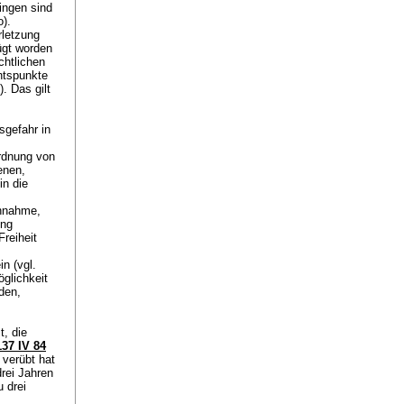
ingen sind
o).
rletzung
ügt worden
chtlichen
htspunkte
. Das gilt
sgefahr in
ordnung von
enen,
in die
Annahme,
ung
reiheit
n (vgl.
öglichkeit
den,
, die
37 IV 84
 verübt hat
drei Jahren
u drei