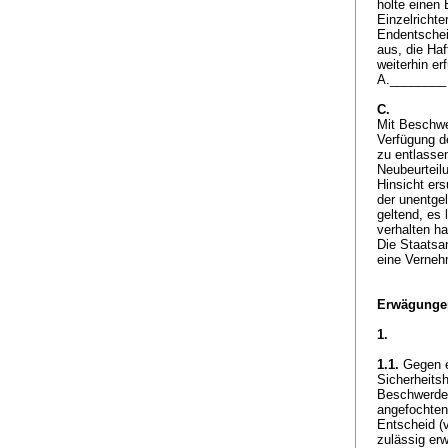
holte einen 
Einzelricht
Endentschei
aus, die Ha
weiterhin er
A.________ 
C.
Mit Beschwe
Verfügung d
zu entlasse
Neubeurteil
Hinsicht er
der unentge
geltend, es 
verhalten h
Die Staatsan
eine Verne
Erwägunge
1.
1.1.
Gegen ei
Sicherheits
Beschwerde
angefochten
Entscheid (v
zulässig erw