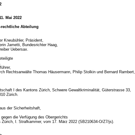
2
11. Mai 2022
h-rechtliche Abteilung
er Kneubühler, Präsident,
erin Jametti, Bundesrichter Haag,
reiber Uebersax.
teiligte
,
führer,
urch Rechtsanwälte Thomas Häusermann, Philip Stolkin und Bernard Rambert
tschaft I des Kantons Zürich, Schwere Gewaltkriminalität, Güterstrasse 33,
010 Zürich.
d
aus der Sicherheitshaft,
gegen die Verfügung des Obergerichts
 Zürich, I. Strafkammer, vom 17. März 2022 (SB210634-O/Z7/js).