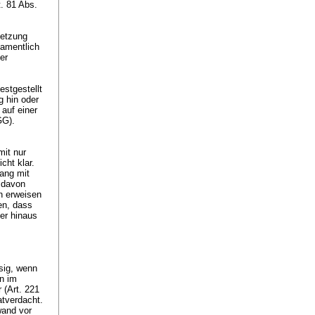
t. 81 Abs.
letzung
namentlich
Der
estgestellt
g hin oder
 auf einer
BGG).
mit nur
cht klar.
ang mit
t davon
n erweisen
en, dass
er hinaus
sig, wenn
in im
 (
Art. 221
atverdacht.
wand vor