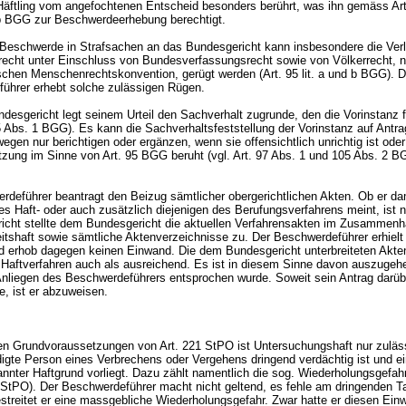
 Häftling vom angefochtenen Entscheid besonders berührt, was ihn gemäss
Ar
 b BGG
zur Beschwerdeerhebung berechtigt.
 Beschwerde in Strafsachen an das Bundesgericht kann insbesondere die Ver
echt unter Einschluss von Bundesverfassungsrecht sowie von Völkerrecht, 
schen Menschenrechtskonvention, gerügt werden (
Art. 95 lit. a und b BGG
). 
ührer erhebt solche zulässigen Rügen.
esgericht legt seinem Urteil den Sachverhalt zugrunde, den die Vorinstanz f
5 Abs. 1 BGG
). Es kann die Sachverhaltsfeststellung der Vorinstanz auf Antra
gen nur berichtigen oder ergänzen, wenn sie offensichtlich unrichtig ist oder
tzung im Sinne von
Art. 95 BGG
beruht (vgl. Art. 97 Abs. 1 und 105 Abs. 2 
rdeführer beantragt den Beizug sämtlicher obergerichtlichen Akten. Ob er da
es Haft- oder auch zusätzlich diejenigen des Berufungsverfahrens meint, ist ni
icht stellte dem Bundesgericht die aktuellen Verfahrensakten im Zusammenh
eitshaft sowie sämtliche Aktenverzeichnisse zu. Der Beschwerdeführer erhiel
d erhob dagegen keinen Einwand. Die dem Bundesgericht unterbreiteten Akte
s Haftverfahren auch als ausreichend. Es ist in diesem Sinne davon auszugeh
nliegen des Beschwerdeführers entsprochen wurde. Soweit sein Antrag darüb
te, ist er abzuweisen.
n Grundvoraussetzungen von
Art. 221 StPO
ist Untersuchungshaft nur zuläs
digte Person eines Verbrechens oder Vergehens dringend verdächtig ist und e
nnter Haftgrund vorliegt. Dazu zählt namentlich die sog. Wiederholungsgefahr
c StPO
). Der Beschwerdeführer macht nicht geltend, es fehle am dringenden T
streitet er eine massgebliche Wiederholungsgefahr. Zwar hatte er diesen Ein