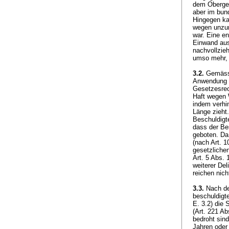
dem Oberger
aber im bund
Hingegen ka
wegen unzur
war. Eine e
Einwand aus
nachvollzieh
umso mehr, 
3.2.
Gemäss 
Anwendung d
Gesetzesrec
Haft wegen 
indem verhin
Länge zieht
Beschuldigt
dass der Be
geboten. Da 
(nach
Art. 1
gesetzlichen
Art. 5 Abs.
weiterer Del
reichen nic
3.3.
Nach dem
beschuldigt
E. 3.2) die 
(
Art. 221 Ab
bedroht sind
Jahren oder 