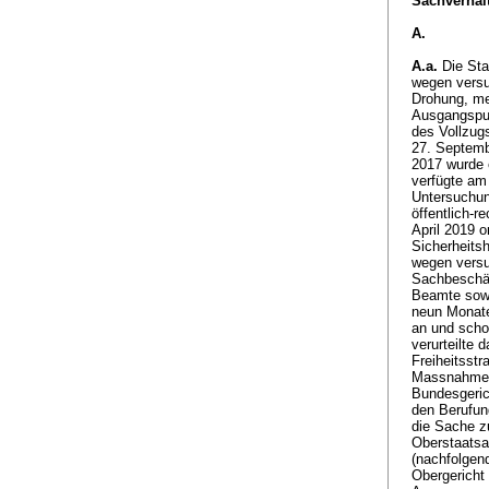
Sachverhalt
A.
A.a.
Die Sta
wegen versu
Drohung, me
Ausgangspun
des Vollzugs
27. Septemb
2017 wurde 
verfügte am
Untersuchun
öffentlich-
April 2019 
Sicherheits
wegen versu
Sachbeschäd
Beamte sowi
neun Monate
an und scho
verurteilte
Freiheitsst
Massnahme a
Bundesgeric
den Berufun
die Sache z
Oberstaatsa
(nachfolgen
Obergericht 