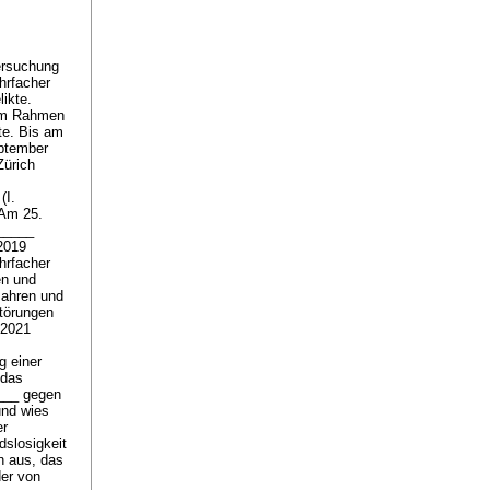
ersuchung
hrfacher
ikte.
 im Rahmen
tte. Bis am
eptember
Zürich
(I.
 Am 25.
______
 2019
hrfacher
en und
Jahren und
törungen
 2021
g einer
 das
____ gegen
und wies
er
slosigkeit
n aus, das
der von