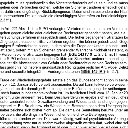
gsgefahr muss grundsätzlich das Vortatenerfordernis erfüllt sein und es müs
gehen oder Verbrechen drohen, welche die Sicherheit anderer erheblich gefäh
 ist dafür eine ungünstige Rückfallprognose. Dabei sind insbesondere die Häuf
er untersuchten Delikte sowie die einschlägigen Vorstrafen zu berücksichtigen
2.3 ff.).
 in
Art. 221 Abs. 1 lit. c StPO
verlangten Vortaten muss es sich um Verbrech
gehen gegen gleiche oder gleichartige Rechtsgüter gehandelt haben, wie sie 
tersuchungsverfahren massgeblich sind. Die früher begangenen Straftaten k
räftig abgeschlossenen Strafverfahren ergeben. Sie können jedoch auch Geg
ngigen Strafverfahrens bilden, in dem sich die Frage der Untersuchungs- und
aft stellt, sofern mit an Sicherheit grenzender Wahrscheinlichkeit feststeht, d
e Person solche Straftaten begangen hat (
BGE 143 IV 9
E. 2.3.1 mit Hinweis
it. c StPO
müssen die drohenden Delikte die Sicherheit anderer erheblich gef
bedeutet die Abwesenheit von Gefahr oder Beeinträchtigung von Rechtsgütern 
ssgeblich sind insofern grundsätzlich Rechtsgüter jeglicher Art, wobei Delik
che und sexuelle Integrität im Vordergrund stehen (
BGE 143 IV 9
E. 2.7).
Frage der Wiederholungsgefahr setzte sich das Bundesgericht schon in seine
 vom 12. Januar 2018 vertieft auseinander. Darauf kann teilweise verwiesen
rgänzend, ob die damalige Beurteilung unter Berücksichtigung der seitherigen
 noch immer bundesrechtskonform ist. Im fraglichen Urteil vom 12. Januar 201
ericht unter anderem fest, beim Beschwerdeführer ergebe sich ein deutliche
uster wiederkehrender Gewaltanwendung und Widerstandshandlungen gegen
ngestellte. Ein Bruch bzw. ein Wandel zum Besseren nach dem Übergang ins
alter zeichne sich bisher nicht ab. Die damalige Beurteilung beruhte unter a
ertisen, die allerdings im Wesentlichen ohne direkte Beteiligung des
ührers entstanden waren. Dies war zulässig, weil auf psychiatrische Aktengu
chtsprechung zwar nur ausnahmsweise abgestellt werden darf, wobei eine so
r vorliegt, wenn der Proband nicht oder nur schwer erreichbar ist oder sich 