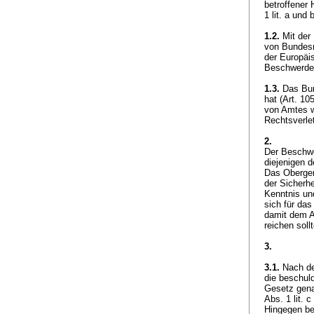
betroffener
1 lit. a und
1.2.
Mit der
von Bundesr
der Europäi
Beschwerdef
1.3.
Das Bund
hat (
Art. 10
von Amtes we
Rechtsverle
2.
Der Beschwe
diejenigen d
Das Oberger
der Sicherh
Kenntnis un
sich für da
damit dem A
reichen soll
3.
3.1.
Nach de
die beschul
Gesetz gena
Abs. 1 lit. 
Hingegen be