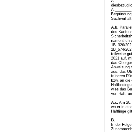
A.________ 
diesbezügli
A.________,
Begründungs
Sachverhalt 
A.b.
Paralle
des Kantons
Sicherheits
namentlich 
1B_326/2021
1B_574/202
teilweise g
2021 auf, m
das Oberger
Abweisung d
aus, das Ob
früheren Rü
bzw. an die
Haftbedingu
wies das Bu
von Haft- u
A.c.
Am 20. 
wo er in ein
Häftlinge gil
B.
In der Folge
Zusammenhan