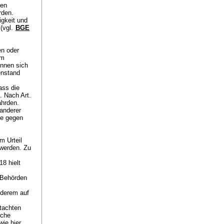
sen
rden.
igkeit und
 (vgl.
BGE
en oder
im
önnen sich
enstand
ass die
). Nach
Art.
ährden.
anderer
te gegen
m Urteil
 werden. Zu
8 hielt
s
 Behörden
nderem auf
tachten
lche
wie hier