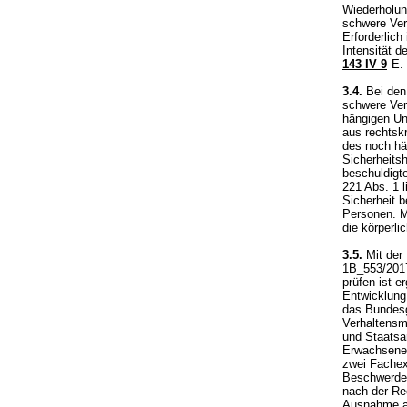
Wiederholun
schwere Ver
Erforderlich
Intensität d
143 IV 9
E. 
3.4.
Bei den
schwere Ver
hängigen Un
aus rechtsk
des noch hä
Sicherheitsh
beschuldigt
221 Abs. 1 l
Sicherheit 
Personen. Ma
die körperli
3.5.
Mit der 
1B_553/2017
prüfen ist e
Entwicklung
das Bundesg
Verhaltensm
und Staatsa
Erwachsenen
zwei Fachexp
Beschwerdef
nach der Re
Ausnahme abe