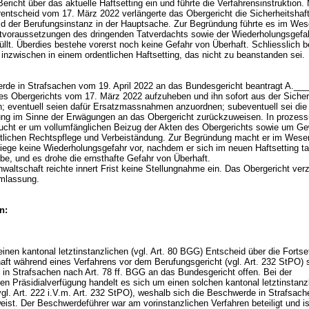
Bericht über das aktuelle Haftsetting ein und führte die Verfahrensinstruktion. 
erentscheid vom 17. März 2022 verlängerte das Obergericht die Sicherheitshaf
d der Berufungsinstanz in der Hauptsache. Zur Begründung führte es im Wes
ftvoraussetzungen des dringenden Tatverdachts sowie der Wiederholungsgefa
füllt. Überdies bestehe vorerst noch keine Gefahr von Überhaft. Schliesslich b
inzwischen in einem ordentlichen Haftsetting, das nicht zu beanstanden sei.
rde in Strafsachen vom 19. April 2022 an das Bundesgericht beantragt A.___
es Obergerichts vom 17. März 2022 aufzuheben und ihn sofort aus der Sicher
n; eventuell seien dafür Ersatzmassnahmen anzuordnen; subeventuell sei die
ung im Sinne der Erwägungen an das Obergericht zurückzuweisen. In prozess
sucht er um vollumfänglichen Beizug der Akten des Obergerichts sowie um G
ltlichen Rechtspflege und Verbeiständung. Zur Begründung macht er im Wese
liege keine Wiederholungsgefahr vor, nachdem er sich im neuen Haftsetting ta
abe, und es drohe die ernsthafte Gefahr von Überhaft.
waltschaft reichte innert Frist keine Stellungnahme ein. Das Obergericht verz
hmlassung.
n:
nen kantonal letztinstanzlichen (vgl.
Art. 80 BGG
) Entscheid über die Forts
haft während eines Verfahrens vor dem Berufungsgericht (vgl.
Art. 232 StPO
) 
 in Strafsachen nach
Art. 78 ff. BGG
an das Bundesgericht offen. Bei der
en Präsidialverfügung handelt es sich um einen solchen kantonal letztinstanz
gl. Art. 222 i.V.m.
Art. 232 StPO
), weshalb sich die Beschwerde in Strafsach
eist. Der Beschwerdeführer war am vorinstanzlichen Verfahren beteiligt und is