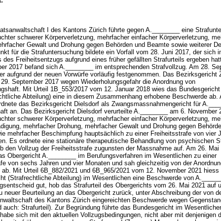
:
atsanwaltschaft I des Kantons Zürich führte gegen A.________ eine Strafunt
chter schwerer Körperverletzung, mehrfacher einfacher Körperverletzung, me
hrfacher Gewalt und Drohung gegen Behörden und Beamte sowie weiterer Del
kt für die Strafuntersuchung bildete ein Vorfall vom 28. Juni 2017, der sich
 des Freiheitsentzugs aufgrund eines früher gefällten Strafurteils ergeben ha
er 2017 befand sich A.________ im entsprechenden Strafvollzug. Am 28. S
er aufgrund der neuen Vorwürfe vorläufig festgenommen. Das Bezirksgericht 
 29. September 2017 wegen Wiederholungsgefahr die Anordnung von
gshaft. Mit Urteil 1B_553/2017 vom 12. Januar 2018 wies das Bundesgericht 
rechtliche Abteilung) eine in diesem Zusammenhang erhobene Beschwerde ab.
ordnete das Bezirksgericht Dielsdorf als Zwangsmassnahmengericht für A.__
haft an. Das Bezirksgericht Dielsdorf verurteilte A.________ am 6. November
chter schwerer Körperverletzung, mehrfacher einfacher Körperverletzung, me
igung, mehrfacher Drohung, mehrfacher Gewalt und Drohung gegen Behörd
e mehrfacher Beschimpfung hauptsächlich zu einer Freiheitsstrafe von vier 
n. Es ordnete eine stationäre therapeutische Behandlung von psychischen S
b den Vollzug der Freiheitsstrafe zugunsten der Massnahme auf. Am 26. Mai
 das Obergericht A.________ im Berufungsverfahren im Wesentlichen zu einer
rafe von sechs Jahren und vier Monaten und sah gleichzeitig von der Anordnun
b. Mit Urteil 6B_882/2021 und 6B_965/2021 vom 12. November 2021 hiess
ht (Strafrechtliche Abteilung) im Wesentlichen eine Beschwerde von A.____
gsentscheid gut, hob das Strafurteil des Obergerichts vom 26. Mai 2021 auf 
u neuer Beurteilung an das Obergericht zurück, unter Abschreibung der von d
nwaltschaft des Kantons Zürich eingereichten Beschwerde wegen Gegenstand
d auch: Strafurteil). Zur Begründung führte das Bundesgericht im Wesentliche
habe sich mit den aktuellen Vollzugsbedingungen, nicht aber mit denjenigen 