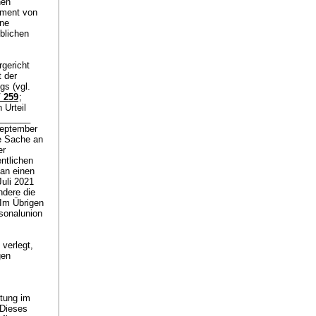
nen
ument von
ine
blichen
gericht
 der
gs (vgl.
 259
;
Urteil
_______
September
ie Sache an
er
ntlichen
 an einen
uli 2021
ndere die
 Im Übrigen
sonalunion
verlegt,
gen
itung im
 Dieses