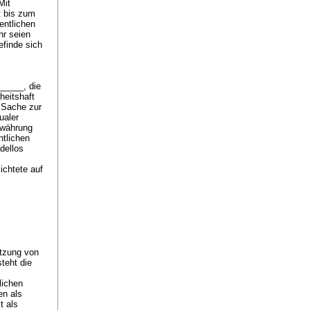
Mit
t bis zum
entlichen
hr seien
efinde sich
_____, die
heitshaft
 Sache zur
ualer
ewährung
ntlichen
dellos
ichtete auf
etzung von
steht die
lichen
en als
t als