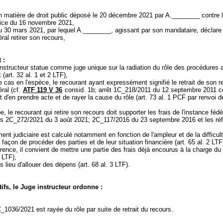
n matière de droit public déposé le 20 décembre 2021 par A.________ contre l'
tice du 16 novembre 2021,
du 30 mars 2021, par lequel A.________, agissant par son mandataire, déclare
éral retirer son recours,
 :
instructeur statue comme juge unique sur la radiation du rôle des procédures
 (
art. 32 al. 1 et 2 LTF
),
le cas en l'espèce, le recourant ayant expressément signifié le retrait de son 
éral (cf.
ATF 119 V 36
consid. 1b; arrêt 1C_218/2011 du 12 septembre 2011 c
nt d'en prendre acte et de rayer la cause du rôle (
art. 73 al. 1 PCF
par renvoi de
e, le recourant qui retire son recours doit supporter les frais de l'instance fédé
s 2C_272/2021 du 3 août 2021; 2C_117/2016 du 23 septembre 2016 et les ré
ent judiciaire est calculé notamment en fonction de l'ampleur et de la difficult
 façon de procéder des parties et de leur situation financière (
art. 65 al. 2 LTF
rrence, il convient de mettre une partie des frais déjà encourus à la charge du
2 LTF
),
as lieu d'allouer des dépens (
art. 68 al. 3 LTF
).
ifs, le Juge instructeur ordonne :
1036/2021 est rayée du rôle par suite de retrait du recours.