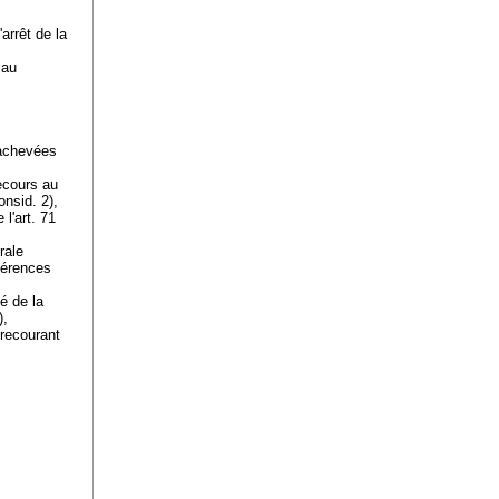
arrêt de la
 au
 achevées
recours au
onsid. 2),
 l'
art. 71
rale
férences
é de la
),
 recourant