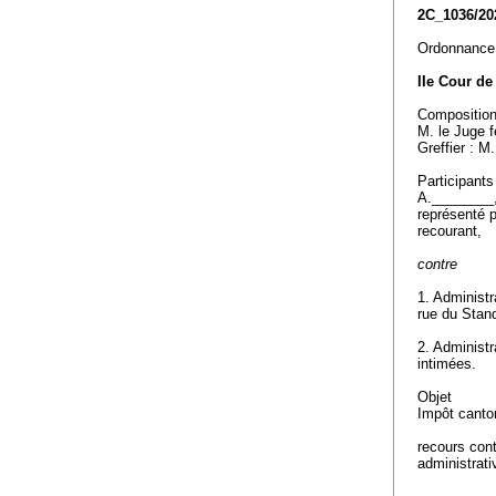
2C_1036/20
Ordonnance 
IIe Cour de
Compositio
M. le Juge f
Greffier : M
Participants
A.________
représenté 
recourant,
contre
1. Administ
rue du Stan
2. Administr
intimées.
Objet
Impôt canto
recours cont
administrat