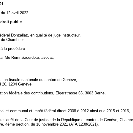
21
du 12 avril 2022
 droit public
n
édéral Donzallaz, en qualité de juge instructeur.
. de Chambrier.
 à la procédure
,
par Me Rémi Sacerdote, avocat,
ration fiscale cantonale du canton de Genève,
d 26, 1204 Genève,
ation fédérale des contributions, Eigerstrasse 65, 3003 Berne,
nal et communal et impôt fédéral direct 2008 à 2012 ainsi que 2015 et 2016,
re l'arrêt de la Cour de justice de la République et canton de Genève, Chamb
ive, 4ème section, du 16 novembre 2021 (ATA/1238/2021).