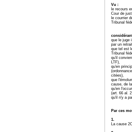
Vu :
le recours e
Cour de jus
le courrier 
Tribunal féd
considérant
que le juge 
par un retrait
que tel est 
Tribunal féd
qu'il convie
LTF
),
qu'en princip
(ordonnance
citées),
que l'émolum
cause, de la
qu'en l'occu
(
art. 66 al. 
qu'il n'y a p
Par ces mot
1.
La cause 2C_