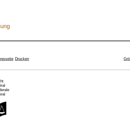
hung
egsseite
Drucken
Grö
cht
éral
ederale
eral