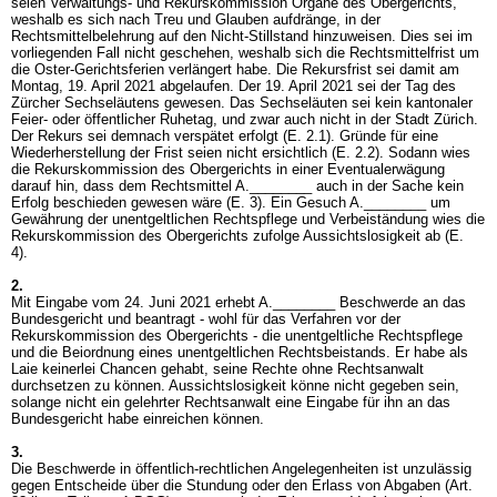
seien Verwaltungs- und Rekurskommission Organe des Obergerichts,
weshalb es sich nach Treu und Glauben aufdränge, in der
Rechtsmittelbelehrung auf den Nicht-Stillstand hinzuweisen. Dies sei im
vorliegenden Fall nicht geschehen, weshalb sich die Rechtsmittelfrist um
die Oster-Gerichtsferien verlängert habe. Die Rekursfrist sei damit am
Montag, 19. April 2021 abgelaufen. Der 19. April 2021 sei der Tag des
Zürcher Sechseläutens gewesen. Das Sechseläuten sei kein kantonaler
Feier- oder öffentlicher Ruhetag, und zwar auch nicht in der Stadt Zürich.
Der Rekurs sei demnach verspätet erfolgt (E. 2.1). Gründe für eine
Wiederherstellung der Frist seien nicht ersichtlich (E. 2.2). Sodann wies
die Rekurskommission des Obergerichts in einer Eventualerwägung
darauf hin, dass dem Rechtsmittel A.________ auch in der Sache kein
Erfolg beschieden gewesen wäre (E. 3). Ein Gesuch A.________ um
Gewährung der unentgeltlichen Rechtspflege und Verbeiständung wies die
Rekurskommission des Obergerichts zufolge Aussichtslosigkeit ab (E.
4).
2.
Mit Eingabe vom 24. Juni 2021 erhebt A.________ Beschwerde an das
Bundesgericht und beantragt - wohl für das Verfahren vor der
Rekurskommission des Obergerichts - die unentgeltliche Rechtspflege
und die Beiordnung eines unentgeltlichen Rechtsbeistands. Er habe als
Laie keinerlei Chancen gehabt, seine Rechte ohne Rechtsanwalt
durchsetzen zu können. Aussichtslosigkeit könne nicht gegeben sein,
solange nicht ein gelehrter Rechtsanwalt eine Eingabe für ihn an das
Bundesgericht habe einreichen können.
3.
Die Beschwerde in öffentlich-rechtlichen Angelegenheiten ist unzulässig
gegen Entscheide über die Stundung oder den Erlass von Abgaben (Art.