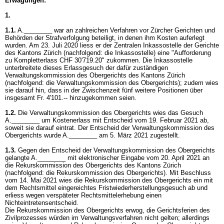
Erwägungen:
1.
1.1.
A.________ war an zahlreichen Verfahren vor Zürcher Gerichten und
Behörden der Strafverfolgung beteiligt, in denen ihm Kosten auferlegt
wurden. Am 23. Juli 2020 liess er der Zentralen Inkassostelle der Gerichte
des Kantons Zürich (nachfolgend: die Inkassostelle) eine "Aufforderung
zu Kompletterlass CHF 30'719.20" zukommen. Die Inkassostelle
unterbreitete dieses Erlassgesuch der dafür zuständigen
Verwaltungskommission des Obergerichts des Kantons Zürich
(nachfolgend: die Verwaltungskommission des Obergerichts); zudem wies
sie darauf hin, dass in der Zwischenzeit fünf weitere Positionen über
insgesamt Fr. 4'101.-- hinzugekommen seien.
1.2.
Die Verwaltungskommission des Obergerichts wies das Gesuch
A.________ um Kostenerlass mit Entscheid vom 19. Februar 2021 ab,
soweit sie darauf eintrat. Der Entscheid der Verwaltungskommission des
Obergerichts wurde A.________ am 5. März 2021 zugestellt.
1.3.
Gegen den Entscheid der Verwaltungskommission des Obergerichts
gelangte A.________ mit elektronischer Eingabe vom 20. April 2021 an
die Rekurskommission des Obergerichts des Kantons Zürich
(nachfolgend: die Rekurskommission des Obergerichts). Mit Beschluss
vom 14. Mai 2021 wies die Rekurskommission des Obergerichts ein mit
dem Rechtsmittel eingereichtes Fristwiederherstellungsgesuch ab und
erliess wegen verspäteter Rechtsmittelerhebung einen
Nichteintretensentscheid.
Die Rekurskommission des Obergerichts erwog, die Gerichtsferien des
Zivilprozesses würden im Verwaltungsverfahren nicht gelten; allerdings