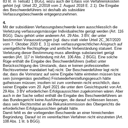
83 lit. m Teilsatz 1 BGG), wozu auch der Erlass von Verfahrenskosten
gehört (vgl. Urteil 2D_2/2018 vom 2. August 2018 E. 2.1). Die Eingabe
des Beschwerdeführers ist deshalb als subsidiäre
Verfassungsbeschwerde entgegenzunehmen.
4.
Mit der subsidiären Verfassungsbeschwerde kann ausschliesslich die
Verletzung verfassungsmässiger Individualrechte gerügt werden (
Art. 116
BGG
). Dazu gehört unter anderem
Art. 29 Abs. 3 BV
, der unter
bestimmten Voraussetzungen (vgl. dazu statt vieler Urteil 2C_367/2020
vom 7. Oktober 2020 E. 3.1) einen verfassungsrechtlichen Anspruch auf
unentgeltliche Rechtspflege und amtliche Verbeiständung statuiert. Eine
Verletzung dieser Bestimmung muss allerdings substanziiert gerügt
werden (Art. 117 in Verbindung mit
Art. 106 Abs. 2 BGG
). Eine solche
Rüge enthält die Eingabe des Beschwerdeführers (selbst unter
Berücksichtigung des Umstands, dass er keinen professionellen
Rechtsvertreter mandatiert hat) nicht. Der Beschwerdeführer legt nicht
dar, dass die Vorinstanz auf seine Eingabe hätte eintreten müssen bzw.
sein (sinngemäss gestelltes) Fristwiederherstellungsgesuch hätte
gutheissen müssen; insofern ist zum vornherein nicht ersichtlich, dass
seiner Eingabe vom 20. April 2021 die unter dem Gesichtspunkt von
Art.
29 Abs. 3 BV
erforderlichen Erfolgsaussichten zugekommen wären. Aber
auch in der Sache selbst enthält die Eingabe des Beschwerdeführers an
das Bundesgericht keine Ausführungen, die darauf schliessen liessen,
dass sein Rechtsmittel an die Rekurskommission des Obergerichts die
erforderlichen Erfolgsaussichten gehabt hätte.
Damit fehlt es der vorliegenden Beschwerde an einer hinreichenden
Begründung. Darauf ist im vereinfachten Verfahren nicht einzutreten (
Art.
108 Abs. 1 lit. b BGG
).