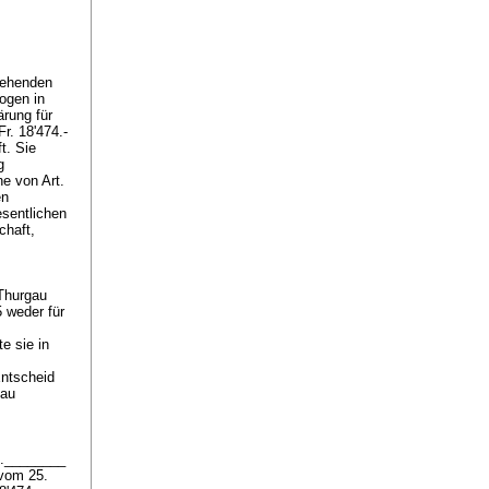
tehenden
ogen in
rung für
r. 18'474.-
t. Sie
g
e von Art.
en
sentlichen
chaft,
 Thurgau
5 weder für
e sie in
ntscheid
gau
A.________
 vom 25.