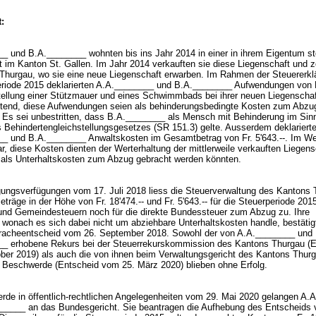
:
_ und B.A.________ wohnten bis ins Jahr 2014 in einer in ihrem Eigentum s
t im Kanton St. Gallen. Im Jahr 2014 verkauften sie diese Liegenschaft und z
Thurgau, wo sie eine neue Liegenschaft erwarben. Im Rahmen der Steuererklä
eriode 2015 deklarierten A.A.________ und B.A.________ Aufwendungen von F
rstellung einer Stützmauer und eines Schwimmbads bei ihrer neuen Liegenschaf
tend, diese Aufwendungen seien als behinderungsbedingte Kosten zum Abzu
 Es sei unbestritten, dass B.A.________ als Mensch mit Behinderung im Sinn
s Behindertengleichstellungsgesetzes (SR 151.3) gelte. Ausserdem deklariert
_ und B.A.________ Anwaltskosten im Gesamtbetrag von Fr. 5'643.--. Im We
ar, diese Kosten dienten der Werterhaltung der mittlerweile verkauften Liegens
 als Unterhaltskosten zum Abzug gebracht werden könnten.
gungsverfügungen vom 17. Juli 2018 liess die Steuerverwaltung des Kantons
eträge in der Höhe von Fr. 18'474.-- und Fr. 5'643.-- für die Steuerperiode 201
 und Gemeindesteuern noch für die direkte Bundessteuer zum Abzug zu. Ihre
 wonach es sich dabei nicht um abziehbare Unterhaltskosten handle, bestätigt
racheentscheid vom 26. September 2018. Sowohl der von A.A.________ und
_ erhobene Rekurs bei der Steuerrekurskommission des Kantons Thurgau (E
ber 2019) als auch die von ihnen beim Verwaltungsgericht des Kantons Thur
e Beschwerde (Entscheid vom 25. März 2020) blieben ohne Erfolg.
rde in öffentlich-rechtlichen Angelegenheiten vom 29. Mai 2020 gelangen A.
_____ an das Bundesgericht. Sie beantragen die Aufhebung des Entscheids