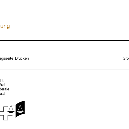
hung
egsseite
Drucken
Grö
cht
éral
ederale
eral