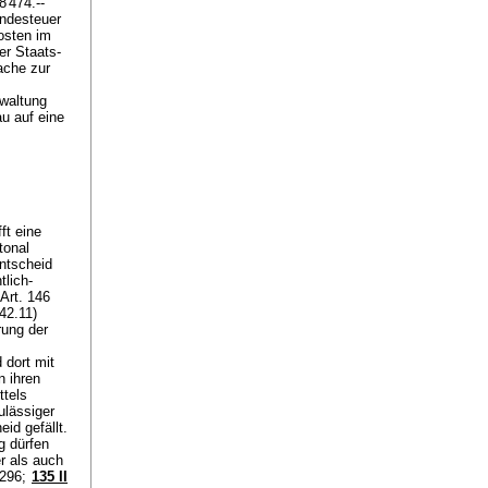
'474.--
indesteuer
osten im
er Staats-
ache zur
waltung
u auf eine
ft eine
tonal
ntscheid
tlich-
Art. 146
42.11)
ung der
 dort mit
n ihren
ttels
ulässiger
id gefällt.
g dürfen
r als auch
 296;
135 II