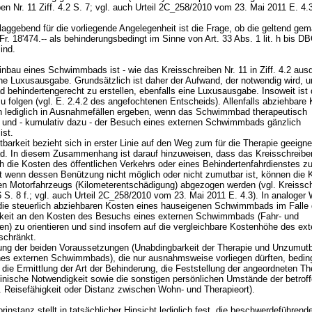
en Nr. 11 Ziff. 4.2 S. 7; vgl. auch Urteil 2C_258/2010 vom 23. Mai 2011 E. 4
ggebend für die vorliegende Angelegenheit ist die Frage, ob die geltend ge
r. 18'474.-- als behinderungsbedingt im Sinne von Art. 33 Abs. 1 lit. h bis D
sind.
nbau eines Schwimmbads ist - wie das Kreisschreiben Nr. 11 in Ziff. 4.2 ausd
ine Luxusausgabe. Grundsätzlich ist daher der Aufwand, der notwendig wird, 
behindertengerecht zu erstellen, ebenfalls eine Luxusausgabe. Insoweit ist 
u folgen (vgl. E. 2.4.2 des angefochtenen Entscheids). Allenfalls abziehbare
h lediglich in Ausnahmefällen ergeben, wenn das Schwimmbad therapeutisch
und - kumulativ dazu - der Besuch eines externen Schwimmbads gänzlich
ist.
arkeit bezieht sich in erster Linie auf den Weg zum für die Therapie geeign
 In diesem Zusammenhang ist darauf hinzuweisen, dass das Kreisschreiben
ch die Kosten des öffentlichen Verkehrs oder eines Behindertenfahrdienstes 
st wenn dessen Benützung nicht möglich oder nicht zumutbar ist, können die 
ten Motorfahrzeugs (Kilometerentschädigung) abgezogen werden (vgl. Kreissch
.6 S. 8 f.; vgl. auch Urteil 2C_258/2010 vom 23. Mai 2011 E. 4.3). In analoger
die steuerlich abziehbaren Kosten eines hauseigenen Schwimmbads im Falle 
eit an den Kosten des Besuchs eines externen Schwimmbads (Fahr- und
ten) zu orientieren und sind insofern auf die vergleichbare Kostenhöhe des ex
schränkt.
lung der beiden Voraussetzungen (Unabdingbarkeit der Therapie und Unzumutb
es externen Schwimmbads), die nur ausnahmsweise vorliegen dürften, bedin
die Ermittlung der Art der Behinderung, die Feststellung der angeordneten Th
inische Notwendigkeit sowie die sonstigen persönlichen Umstände der betrof
. Reisefähigkeit oder Distanz zwischen Wohn- und Therapieort).
rinstanz stellt in tatsächlicher Hinsicht lediglich fest, die beschwerdeführend