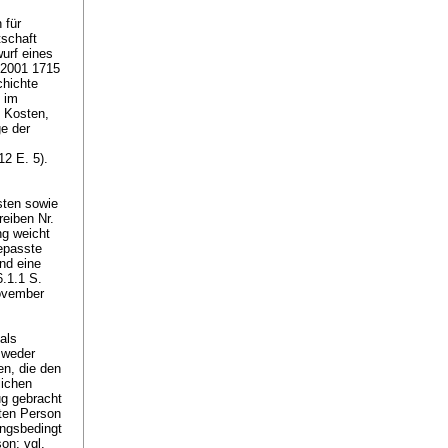
 für
schaft
urf eines
 2001 1715
chichte
 im
e Kosten,
ge der
12 E. 5).
sten sowie
eiben Nr.
ng weicht
gepasste
nd eine
.1.1 S.
November
als
 weder
n, die den
lichen
ug gebracht
lten Person
ngsbedingt
on; vgl.