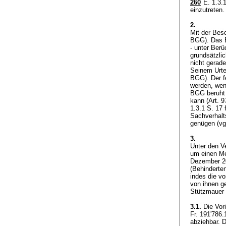
260
E. 1.3.1
einzutreten
2.
Mit der Bes
BGG
). Das
- unter Ber
grundsätzlic
nicht gerade
Seinem Urtei
BGG
). Der 
werden, wenn
BGG
beruht
kann (
Art. 
1.3.1 S. 17 
Sachverhalt
genügen (vg
3.
Unter den Ve
um einen Me
Dezember 20
(Behinderte
indes die vo
von ihnen g
Stützmauer 
3.1.
Die Vor
Fr. 191'786.
abziehbar. 