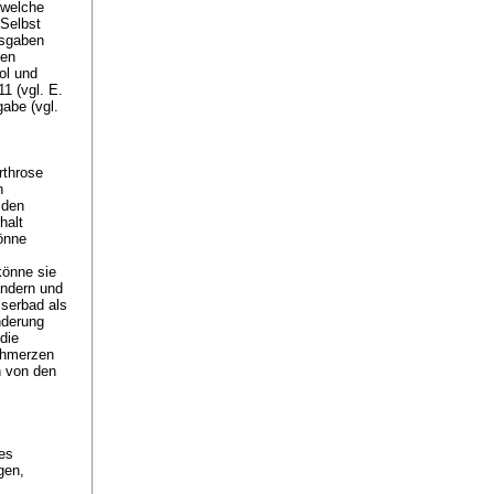
 welche
Selbst
usgaben
den
ol und
1 (vgl. E.
abe (vgl.
rthrose
n
 den
halt
könne
könne sie
ändern und
sserbad als
nderung
die
chmerzen
n von den
es
gen,