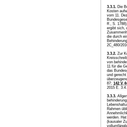
3.3.1.
Die Be
Kosten aufw
vom 11. Dez
Bundesgeset
ff., S. 1788
ergibt sich
Zusammenhan
die durch ei
Behinderun
2C_480/2016
3.3.2.
Zur Ko
Kreisschrei
von behinde
11 für die G
das Bundesge
und gerecht
überzeugend
87;
142 V 4
2015 E. 3.4.
3.3.3.
Allgem
behinderung
Lebenshaltu
Rahmen übli
Annehmlichk
werden. Hat
(kausaler 
vollumfängl