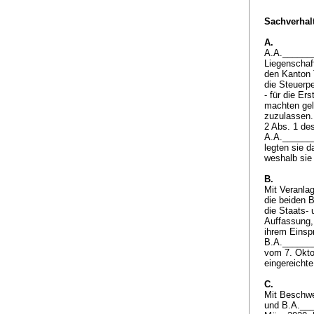
Sachverhalt
A.
A.A._______
Liegenschaf
den Kanton 
die Steuerp
- für die E
machten gel
zuzulassen.
2 Abs. 1 de
A.A._______
legten sie d
weshalb sie
B.
Mit Veranla
die beiden B
die Staats-
Auffassung,
ihrem Einsp
B.A._______
vom 7. Okto
eingereicht
C.
Mit Beschwe
und B.A.___