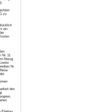
.3).
machten
BG zu
rücklich
um ein
der
 Kosten
eten
 Nr. 11
zum Abzug
Kosten
reiben Nr.
 Weise
der
ternen
arkeit des
gt
erapien,
fenen
e Ehefrau