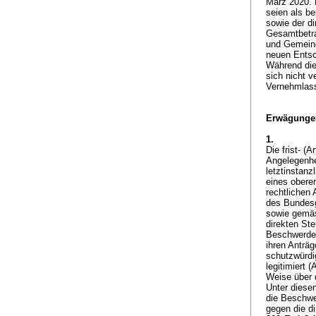
März 2020. 
seien als b
sowie der d
Gesamtbetra
und Gemeind
neuen Entsc
Während die
sich nicht 
Vernehmlass
Erwägunge
1.
Die frist- (
Ar
Angelegenhe
letztinstanzl
eines oberen
rechtlichen 
des Bundesg
sowie gemäs
direkten St
Beschwerdefü
ihren Anträg
schutzwürdi
legitimiert (
A
Weise über 
Unter diese
die Beschwe
gegen die di