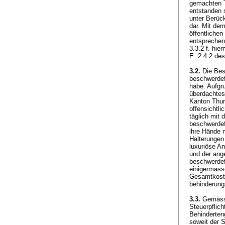
gemachten T
entstanden 
unter Berüc
dar. Mit dem
öffentliche
entsprechen
3.3.2 f. hi
E. 2.4.2 de
3.2.
Die Besc
beschwerdef
habe. Aufgr
überdachtes
Kanton Thur
offensichtl
täglich mit
beschwerdef
ihre Hände 
Halterungen
luxuriöse An
und der ang
beschwerdef
einigermass
Gesamtkoste
behinderun
3.3.
Gemäss 
Steuerpflic
Behinderten
soweit der S