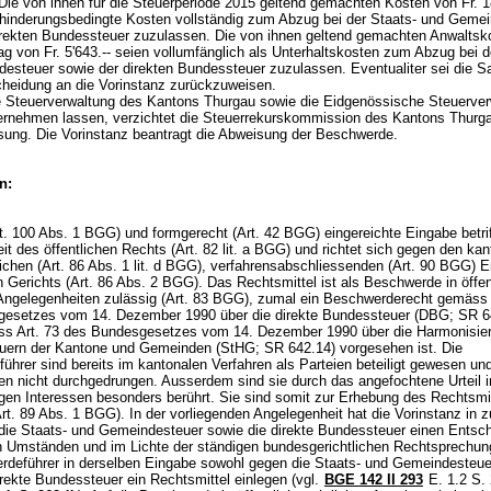
Die von ihnen für die Steuerperiode 2015 geltend gemachten Kosten von Fr. 18
ehinderungsbedingte Kosten vollständig zum Abzug bei der Staats- und Geme
irekten Bundessteuer zuzulassen. Die von ihnen geltend gemachten Anwaltsk
g von Fr. 5'643.-- seien vollumfänglich als Unterhaltskosten zum Abzug bei d
esteuer sowie der direkten Bundessteuer zuzulassen. Eventualiter sei die S
heidung an die Vorinstanz zurückzuweisen.
 Steuerverwaltung des Kantons Thurgau sowie die Eidgenössische Steuerver
vernehmen lassen, verzichtet die Steuerrekurskommission des Kantons Thurga
ung. Die Vorinstanz beantragt die Abweisung der Beschwerde.
n:
t. 100 Abs. 1 BGG
) und formgerecht (
Art. 42 BGG
) eingereichte Eingabe betrif
it des öffentlichen Rechts (
Art. 82 lit. a BGG
) und richtet sich gegen den kan
ichen (
Art. 86 Abs. 1 lit. d BGG
), verfahrensabschliessenden (
Art. 90 BGG
) E
 Gerichts (
Art. 86 Abs. 2 BGG
). Das Rechtsmittel ist als Beschwerde in öffen
Angelegenheiten zulässig (
Art. 83 BGG
), zumal ein Beschwerderecht gemäss 
esetzes vom 14. Dezember 1990 über die direkte Bundessteuer (DBG; SR 6
s Art. 73 des Bundesgesetzes vom 14. Dezember 1990 über die Harmonisier
euern der Kantone und Gemeinden (StHG; SR 642.14) vorgesehen ist. Die
hrer sind bereits im kantonalen Verfahren als Parteien beteiligt gewesen und
en nicht durchgedrungen. Ausserdem sind sie durch das angefochtene Urteil i
gen Interessen besonders berührt. Sie sind somit zur Erhebung des Rechtsmi
rt. 89 Abs. 1 BGG
). In der vorliegenden Angelegenheit hat die Vorinstanz in z
die Staats- und Gemeindesteuer sowie die direkte Bundessteuer einen Entsche
n Umständen und im Lichte der ständigen bundesgerichtlichen Rechtsprechun
rdeführer in derselben Eingabe sowohl gegen die Staats- und Gemeindesteue
rekte Bundessteuer ein Rechtsmittel einlegen (vgl.
BGE 142 II 293
E. 1.2 S.