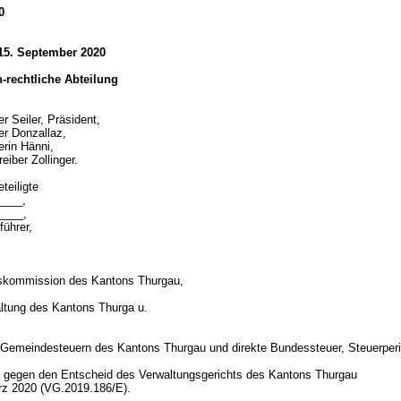
0
 15. September 2020
ch-rechtliche Abteilung
r Seiler, Präsident,
er Donzallaz,
erin Hänni,
eiber Zollinger.
teiligte
_____,
_____,
führer,
rskommission des Kantons Thurgau,
ltung des Kantons Thurga u.
d
 Gemeindesteuern des Kantons Thurgau und direkte Bundessteuer, Steuerper
gegen den Entscheid des Verwaltungsgerichts des Kantons Thurgau
rz 2020 (VG.2019.186/E).