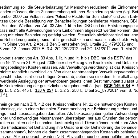
stimmung soll die Steuerbelastung für Menschen reduzieren, die Einkommen
enden müssen, die im Zusammenhang mit ihrer Behinderung stehen (vgl. Bot
ember 2000 zur Volksinitiative "Gleiche Rechte für Behinderte" und zum Entw
zes über die Beseitigung von Benachteiligungen behinderter Menschen, BBl
). Aus dem Wortlaut von Art. 33 Abs. 1 lit. h bis DBG und der Entstehungsges
, dass nicht alle Aufwendungen vom Einkommen abgesetzt werden können, die
g mit einer Behinderung getätigt werden. Steuerlich abziehbar sind nur jen
ne Behinderung bedingt sind - d.h. grundsätzlich und masslich als direkte Fol
g im Sinne von
Art. 2 Abs. 1 BehiG
entstehen (vgl. Urteile 2C_479/2016 und
 vom 12. Januar 2017 E. 3.4; 2C_130/2012 und 2C_131/2012 vom 9. Mai 20
nkretisierung von Art. 33 Abs. 1 lit. h und lit. h bis DBG hat die ESTV das
ben Nr. 11 vom 31. August 2005 über den Abzug von Krankheits- und Unfallko
rungsbedingten Kosten erlassen. Als Verwaltungsverordnung ist das Kreisschr
erichte rechtlich unverbindlich. Von einer rechtmässigen Verwaltungsverordnu
richt indes nicht ohne triftigen Grund ab, sofern sie eine dem Einzelfall an
 werdende Auslegung der anwendbaren gesetzlichen Bestimmungen zulässt u
e Konkretisierung der gesetzlichen Vorgaben enthält (vgl.
BGE 145 V 84
E. 6
42
E. 5.2 S. 445 f.;
133 V 257
E. 3.2 S. 258 f.; Urteil 2C_873/2014 vom 8. 
1 f.).
ein gelten nach Ziff. 4.2 des Kreisschreibens Nr. 11 die notwendigen Kosten 
sbedingt, die in einem kausalen Zusammenhang zur Behinderung stehen und
ngs- noch Luxusausgaben darstellen. Als Luxusausgaben gelten Aufwendunge
cher und notwendiger Massnahmen übersteigen, nur aus Gründen der persön
eiten anfallen oder besonders kostspielig sind. Diese können nicht zum Abz
 die (medizinische) Behandlung ihre Ursache in der Behinderung der behande
Zusammenhang), können die damit zusammenhängenden Kosten als behinderu
ich zum Abzug gebracht werden (z.B. Physiotherapie bei einer gelähmten Pers