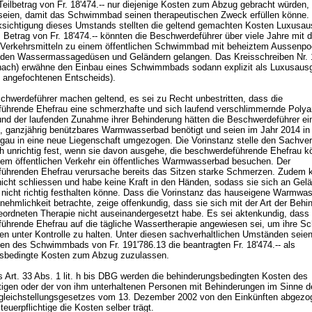
eilbetrag von Fr. 18'474.-- nur diejenige Kosten zum Abzug gebracht würden,
seien, damit das Schwimmbad seinen therapeutischen Zweck erfüllen könne. 
ksichtigung dieses Umstands stellten die geltend gemachten Kosten Luxusa
 Betrag von Fr. 18'474.-- könnten die Beschwerdeführer über viele Jahre mit 
n Verkehrsmitteln zu einem öffentlichen Schwimmbad mit beheiztem Aussenpo
den Wassermassagedüsen und Geländern gelangen. Das Kreisschreiben Nr. 1
ernach) erwähne den Einbau eines Schwimmbads sodann explizit als Luxusausg
s angefochtenen Entscheids).
hwerdeführer machen geltend, es sei zu Recht unbestritten, dass die
ührende Ehefrau eine schmerzhafte und sich laufend verschlimmernde Polya
und der laufenden Zunahme ihrer Behinderung hätten die Beschwerdeführer ei
, ganzjährig benützbares Warmwasserbad benötigt und seien im Jahr 2014 in
gau in eine neue Liegenschaft umgezogen. Die Vorinstanz stelle den Sachver
ich unrichtig fest, wenn sie davon ausgehe, die beschwerdeführende Ehefrau 
 dem öffentlichen Verkehr ein öffentliches Warmwasserbad besuchen. Der
ührenden Ehefrau verursache bereits das Sitzen starke Schmerzen. Zudem 
nicht schliessen und habe keine Kraft in den Händen, sodass sie sich an Gel
 nicht richtig festhalten könne. Dass die Vorinstanz das hauseigene Warmwa
nehmlichkeit betrachte, zeige offenkundig, dass sie sich mit der Art der Behi
eordneten Therapie nicht auseinandergesetzt habe. Es sei aktenkundig, dass 
ührende Ehefrau auf die tägliche Wassertherapie angewiesen sei, um ihre S
en unter Kontrolle zu halten. Unter diesen sachverhaltlichen Umständen seie
n des Schwimmbads von Fr. 191'786.13 die beantragten Fr. 18'474.-- als
gsbedingte Kosten zum Abzug zuzulassen.
Art. 33 Abs. 1 lit. h bis DBG werden die behinderungsbedingten Kosten des
htigen oder der von ihm unterhaltenen Personen mit Behinderungen im Sinne d
gleichstellungsgesetzes vom 13. Dezember 2002 von den Einkünften abgezo
teuerpflichtige die Kosten selber trägt.