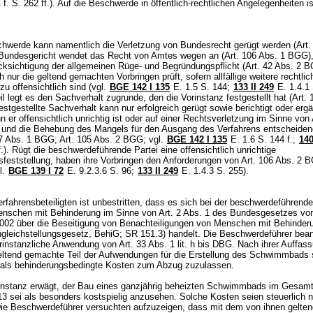
 f. S. 262 ff.). Auf die Beschwerde in öffentlich-rechtlichen Angelegenheiten is
.
chwerde kann namentlich die Verletzung von Bundesrecht gerügt werden (
Art.
 Bundesgericht wendet das Recht von Amtes wegen an (
Art. 106 Abs. 1 BGG
)
ücksichtigung der allgemeinen Rüge- und Begründungspflicht (
Art. 42 Abs. 2 
h nur die geltend gemachten Vorbringen prüft, sofern allfällige weitere rechtli
zu offensichtlich sind (vgl.
BGE 142 I 135
E. 1.5 S. 144;
133 II 249
E. 1.4.1 
l legt es den Sachverhalt zugrunde, den die Vorinstanz festgestellt hat (
Art. 
festgestellte Sachverhalt kann nur erfolgreich gerügt sowie berichtigt oder erg
 er offensichtlich unrichtig ist oder auf einer Rechtsverletzung im Sinne von
 und die Behebung des Mangels für den Ausgang des Verfahrens entscheiden
97 Abs. 1 BGG
;
Art. 105 Abs. 2 BGG
; vgl.
BGE 142 I 135
E. 1.6 S. 144 f.;
140
f.). Rügt die beschwerdeführende Partei eine offensichtlich unrichtige
sfeststellung, haben ihre Vorbringen den Anforderungen von
Art. 106 Abs. 2 
l.
BGE 139 I 72
E. 9.2.3.6 S. 96;
133 II 249
E. 1.4.3 S. 255).
rfahrensbeteiligten ist unbestritten, dass es sich bei der beschwerdeführend
nschen mit Behinderung im Sinne von Art. 2 Abs. 1 des Bundesgesetzes vo
02 über die Beseitigung von Benachteiligungen von Menschen mit Behinder
ngleichstellungsgesetz, BehiG; SR 151.3) handelt. Die Beschwerdeführer bea
rinstanzliche Anwendung von Art. 33 Abs. 1 lit. h bis DBG. Nach ihrer Auffass
eltend gemachte Teil der Aufwendungen für die Erstellung des Schwimmbads
als behinderungsbedingte Kosten zum Abzug zuzulassen.
instanz erwägt, der Bau eines ganzjährig beheizten Schwimmbads im Gesamt
13 sei als besonders kostspielig anzusehen. Solche Kosten seien steuerlich n
Die Beschwerdeführer versuchten aufzuzeigen, dass mit dem von ihnen gelten