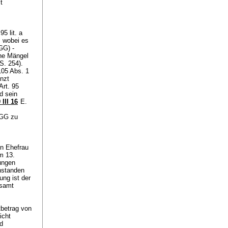
t
 95 lit. a
, wobei es
BGG
) -
che Mängel
S. 254).
105 Abs. 1
änzt
Art. 95
d sein
 III 16
E.
BGG
zu
en Ehefrau
m 13.
ungen
nstanden
ung ist der
 samt
betrag von
icht
d