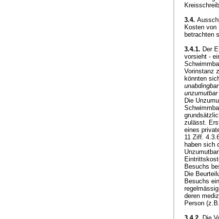
Kreisschreib
3.4.
Ausschla
Kosten von F
betrachten 
3.4.1.
Der Ei
vorsieht - e
Schwimmbad 
Vorinstanz z
könnten sic
unabdingbar
unzumutbar
Die Unzumutb
Schwimmbad.
grundsätzli
zulässt. Er
eines priva
11 Ziff. 4.3
haben sich 
Unzumutbark
Eintrittskos
Besuchs be
Die Beurtei
Besuchs ein
regelmässig 
deren mediz
Person (z.B
3.4.2.
Die Vo