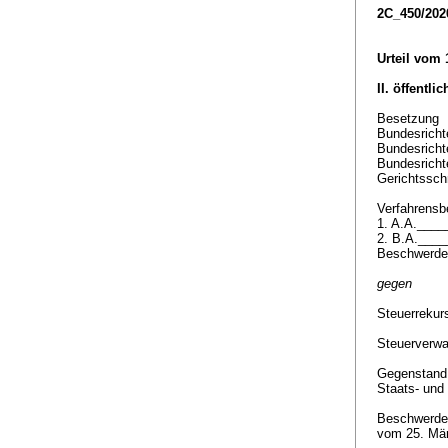
2C_450/202
Urteil vom
II. öffentli
Besetzung
Bundesrichte
Bundesricht
Bundesricht
Gerichtsschr
Verfahrensbe
1. A.A.___
2. B.A.___
Beschwerde
gegen
Steuerreku
Steuerverwa
Gegenstan
Staats- und
Beschwerde 
vom 25. Mä