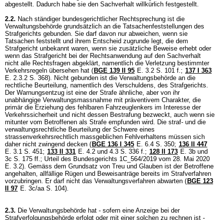
abgestellt. Dadurch habe sie den Sachverhalt willkürlich festgestellt.
2.2.
Nach ständiger bundesgerichtlicher Rechtsprechung ist die
Verwaltungsbehörde grundsätzlich an die Tatsachenfeststellungen des
Strafgerichts gebunden. Sie darf davon nur abweichen, wenn sie
Tatsachen feststellt und ihrem Entscheid zugrunde legt, die dem
Strafgericht unbekannt waren, wenn sie zusätzliche Beweise erhebt oder
wenn das Strafgericht bei der Rechtsanwendung auf den Sachverhalt
nicht alle Rechtsfragen abgeklärt, namentlich die Verletzung bestimmter
Verkehrsregeln übersehen hat (
BGE 139 II 95
E. 3.2 S. 101 f.
;
137 I 363
E. 2.3.2 S. 368). Nicht gebunden ist die Verwaltungsbehörde an die
rechtliche Beurteilung, namentlich des Verschuldens, des Strafgerichts.
Der Warnungsentzug ist eine der Strafe ähnliche, aber von ihr
unabhängige Verwaltungsmassnahme mit präventivem Charakter, die
primär die Erziehung des fehlbaren Fahrzeuglenkers im Interesse der
Verkehrssicherheit und nicht dessen Bestrafung bezweckt, auch wenn sie
mitunter vom Betroffenen als Strafe empfunden wird. Die straf- und die
verwaltungsrechtliche Beurteilung der Schwere eines
strassenverkehrsrechtlich massgeblichen Fehlverhaltens müssen sich
daher nicht zwingend decken (
BGE 136 I 345
E. 6.4 S. 350;
136 II 447
E. 3.1 S. 451;
133 II 331
E. 4.2 und 4.3 S. 336 f.;
128 II 173
E. 3b und
3c S. 175 ff.; Urteil des Bundesgerichts 1C_564/2019 vom 28. Mai 2020
E. 3.2). Gemäss dem Grundsatz von Treu und Glauben ist der Betroffene
angehalten, allfällige Rügen und Beweisanträge bereits im Strafverfahren
vorzubringen. Er darf nicht das Verwaltungsverfahren abwarten (
BGE 123
II 97
E. 3c/aa S. 104).
2.3.
Die Verwaltungsbehörde hat - sofern eine Anzeige bei der
Strafverfolgungsbehörde erfolgt oder mit einer solchen zu rechnen ist -