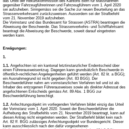
das Urteil der Rekurskommission des Kantons Bern für Massnahmen
gegenüber Fahrzeugführerinnen und Fahrzeugführern vom 1. April 2020
sei aufzuheben. Sinngemäss sei die Sache zur neuen Beurteilung an das
Strassenverkehrsamt zurückzuweisen. Ausserdem sei der Strafbefehl
vom 21. November 2019 aufzuheben.
Die Vorinstanz und das Bundesamt für Strassen (ASTRA) beantragen die
Abweisung der Beschwerde. Das Strassenverkehrs- und Schifffahrtsamt
beantragt die Abweisung der Beschwerde, soweit darauf eingetreten
werden kann.
Erwägungen:
1.
1.1.
Angefochten ist ein kantonal letztinstanzlicher Endentscheid über
einen Führerausweisentzug. Dagegen kann grundsätzlich Beschwerde in
öffentlich-rechtlichen Angelegenheiten geführt werden (
Art. 82 lit. a BGG
);
ein Ausnahmegrund ist nicht gegeben (
Art. 83 BGG
). Der
Beschwerdeführer nahm am vorinstanzlichen Verfahren teil und ist als
Inhaber des entzogenen Führerausweises sowie als direkter Adressat des
angefochtenen Entscheids gemäss
Art. 89 Abs. 1 BGG
zur
Beschwerdeführung berechtigt.
1.2.
Anfechtungsobjekt im vorliegenden Verfahren bildet einzig das Urteil
der Vorinstanz vom 1. April 2020. Soweit der Beschwerdeführer die
Aufhebung des Strafbefehls vom 21. November 2019 beantragt, kann auf
diesen Antrag nicht eingetreten werden. Der Strafbefehl bildet kein nach
Art. 82 ff. BGG
zulässiges Anfechtungsobjekt vor Bundesgericht. Dieser
kann ausschliesslich nach den dafür vorgesehenen