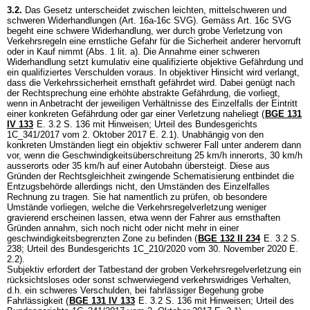
3.2.
Das Gesetz unterscheidet zwischen leichten, mittelschweren und
schweren Widerhandlungen (
Art. 16a-16c SVG
). Gemäss
Art. 16c SVG
begeht eine schwere Widerhandlung, wer durch grobe Verletzung von
Verkehrsregeln eine ernstliche Gefahr für die Sicherheit anderer hervorruft
oder in Kauf nimmt (Abs. 1 lit. a). Die Annahme einer schweren
Widerhandlung setzt kumulativ eine qualifizierte objektive Gefährdung und
ein qualifiziertes Verschulden voraus. In objektiver Hinsicht wird verlangt,
dass die Verkehrssicherheit ernsthaft gefährdet wird. Dabei genügt nach
der Rechtsprechung eine erhöhte abstrakte Gefährdung, die vorliegt,
wenn in Anbetracht der jeweiligen Verhältnisse des Einzelfalls der Eintritt
einer konkreten Gefährdung oder gar einer Verletzung naheliegt (
BGE 131
IV 133
E. 3.2 S. 136 mit Hinweisen; Urteil des Bundesgerichts
1C_341/2017 vom 2. Oktober 2017 E. 2.1). Unabhängig von den
konkreten Umständen liegt ein objektiv schwerer Fall unter anderem dann
vor, wenn die Geschwindigkeitsüberschreitung 25 km/h innerorts, 30 km/h
ausserorts oder 35 km/h auf einer Autobahn übersteigt. Diese aus
Gründen der Rechtsgleichheit zwingende Schematisierung entbindet die
Entzugsbehörde allerdings nicht, den Umständen des Einzelfalles
Rechnung zu tragen. Sie hat namentlich zu prüfen, ob besondere
Umstände vorliegen, welche die Verkehrsregelverletzung weniger
gravierend erscheinen lassen, etwa wenn der Fahrer aus ernsthaften
Gründen annahm, sich noch nicht oder nicht mehr in einer
geschwindigkeitsbegrenzten Zone zu befinden (
BGE 132 II 234
E. 3.2 S.
238; Urteil des Bundesgerichts 1C_210/2020 vom 30. November 2020 E.
2.2).
Subjektiv erfordert der Tatbestand der groben Verkehrsregelverletzung ein
rücksichtsloses oder sonst schwerwiegend verkehrswidriges Verhalten,
d.h. ein schweres Verschulden, bei fahrlässiger Begehung grobe
Fahrlässigkeit (
BGE 131 IV 133
E. 3.2 S. 136 mit Hinweisen; Urteil des