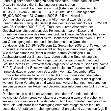
Fahrzeuglenker aber häufig zu nachlassender Aufmerksamkeit bzw.
Disziplin, weshalb die Einhaltung der signalisierten
Höchstgeschwindigkeit unerlässlich ist (Urteil des Bundesgerichts
1C_35/2019 vom 2. Juli 2019 E. 4.2.3; Urteil des Bundesgerichts
6B_622/2009 vom 23. Oktober 2009 E. 2.5 mit Hinweis).
Der fragliche Strassenabschnitt in Alfermée ist zweifelsfrei als
Innerortsbereich zu qualifizieren (Urteil des Bundesgerichts 6B_622/2009
vom 23. Oktober 2009 E. 2.6). Trotz des kurzen Abschnitts der
Geschwindigkeitsreduktion, des Fehlens sichtbarer Häuser und
Einmündungen sowie des Ausbaus und der Breite der Strasse, hätte der
Beschwerdeführer die signalisierte Höchstgeschwindigkeit von 60 km/h
am Ortseingang erkennen und einhalten müssen (Urteil des
Bundesgerichts 1C_194/2009 vom 11. September 2009 E. 3.4). Auch sein
Einwand, er habe die Signale nicht richtig erkennen können, geht fehl.
Wie die Vorinstanz zu Recht ausführt, hätten Vorbringen zum
Ausbaustandard der Strasse bzw. deren optische Erscheinung als
Ausserortsstrecke bzw. Vorbringen zur Signalisation nach Treu und
Glauben bereits im Strafverfahren vorgebracht werden müssen (vgl. vorne
E. 2.2). Soweit der Beschwerdeführer in diesem Zusammenhang darauf
hinweist, dass er gegen den Strafbefehl vom 21. November 2019
Einsprache erhoben habe und zugleich kritisiert, dass der Strafbefehl
keine Rechtsmittelbelehrung ausgewiesen habe, kann er nicht gehört
werden. Seine Vorbringen sind weder nachvollziehbar, noch entsprechen
sie den gesetzlichen Rüge- und Begründungsanforderungen (vgl. vorne E.
1.3).
Darüber hinaus sind keine weiteren besonderen Gründe ersichtlich,
welche die Verkehrsregelverletzung als weniger gravierend erscheinen
liessen, noch werden solche dargetan. Dem Beschwerdeführer gelingt es
nicht, die vorinstanzliche Würdigung ernsthaft infrage zu stellen und
besondere Umstände im oben genannten Sinn geltend zu machen (vgl. E.