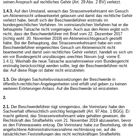
seinen Anspruch auf rechtliches Gehör (
Art. 29 Abs. 2 BV
) verletzt.
1.4.3.
Auf den Umstand, wonach das Strassenverkehrsamt ein Gesuch
um Akteneinsicht unbeantwortet gelassen und damit das rechtliche Gehör
verletzt habe, beruft sich der Beschwerdeführer erstmals im
bundesgerichtlichen Verfahren. Im vorinstanzlichen Verfahren hat er die
behauptete Tatsache nicht vorgetragen. Auch aus den Akten ergibt sich
nicht, dass der Beschwerdeführer mit Brief vom 22. Dezember 2017
(richtig wohl: 20. November 2019) ein Akteneinsichtsgesuch gestellt
hätte. Bei der Behauptung, das Strassenverkehrsamt habe ein vom
Beschwerdeführer eingereichtes Gesuch um Akteneinsicht nicht
beantwortet und damit sein rechtliches Gehör verletzt, handelt es sich um
ein vor Bundesgericht unzulässiges unechtes Novum (vgl. vorne E.
1.4.1). Weshalb die neue Tatsache ausnahmsweise vom Bundesgericht
erstmalig berücksichtigt werden sollte, legt der Beschwerdeführer nicht
dar. Auf diese Rüge ist daher nicht einzutreten.
1.5.
Die übrigen Sachurteilsvoraussetzungen der Beschwerde in
öffentlich-rechtlichen Angelegenheiten sind erfüllt und geben zu keinen
weiteren Erörterungen Anlass. Auf die Beschwerde ist einzutreten.
2.
2.1.
Der Beschwerdeführer rügt sinngemäss, die Vorinstanz habe den
Sachverhalt offensichtlich unrichtig festgestellt (
Art. 97 Abs. 1 BGG
). Er
macht geltend, das Strassenverkehrsamt wäre gehalten gewesen, die
Rechtskraft des Strafbefehls vom 21. November 2019 abzuwarten, bevor
es den Führerausweis entzog. Die Vorinstanz habe zur Beurteilung, ob die
angefochtene Administrativmassnahme rechtmässig sei, auf die
tatsächlichen Feststellungen des nicht rechtskräftigen Strafbefehls