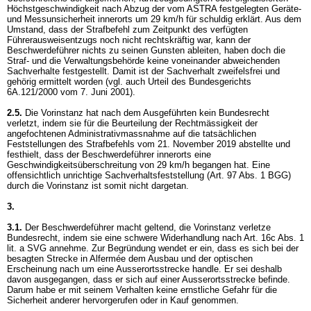
Höchstgeschwindigkeit nach Abzug der vom ASTRA festgelegten Geräte-
und Messunsicherheit innerorts um 29 km/h für schuldig erklärt. Aus dem
Umstand, dass der Strafbefehl zum Zeitpunkt des verfügten
Führerausweisentzugs noch nicht rechtskräftig war, kann der
Beschwerdeführer nichts zu seinen Gunsten ableiten, haben doch die
Straf- und die Verwaltungsbehörde keine voneinander abweichenden
Sachverhalte festgestellt. Damit ist der Sachverhalt zweifelsfrei und
gehörig ermittelt worden (vgl. auch Urteil des Bundesgerichts
6A.121/2000 vom 7. Juni 2001).
2.5.
Die Vorinstanz hat nach dem Ausgeführten kein Bundesrecht
verletzt, indem sie für die Beurteilung der Rechtmässigkeit der
angefochtenen Administrativmassnahme auf die tatsächlichen
Feststellungen des Strafbefehls vom 21. November 2019 abstellte und
festhielt, dass der Beschwerdeführer innerorts eine
Geschwindigkeitsüberschreitung von 29 km/h begangen hat. Eine
offensichtlich unrichtige Sachverhaltsfeststellung (
Art. 97 Abs. 1 BGG
)
durch die Vorinstanz ist somit nicht dargetan.
3.
3.1.
Der Beschwerdeführer macht geltend, die Vorinstanz verletze
Bundesrecht, indem sie eine schwere Widerhandlung nach
Art. 16c Abs. 1
lit. a SVG
annehme. Zur Begründung wendet er ein, dass es sich bei der
besagten Strecke in Alfermée dem Ausbau und der optischen
Erscheinung nach um eine Ausserortsstrecke handle. Er sei deshalb
davon ausgegangen, dass er sich auf einer Ausserortsstrecke befinde.
Darum habe er mit seinem Verhalten keine ernstliche Gefahr für die
Sicherheit anderer hervorgerufen oder in Kauf genommen.