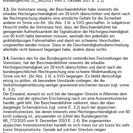
Bundesgerichts 1C_341/2017 vom 2. Oktober 2017 E. 2.1).
3.3.
Die Vorinstanz erwog, der Beschwerdeführer habe innerorts die
erlaubte Höchstgeschwindigkeit um 29 km/h überschritten und damit nach
der Rechtsprechung objektiv eine ernstliche Gefahr für die Sicherheit
anderer im Sinne von
Art. 16c Abs. 1 lit. a SVG
geschaffen. In subjektiver
Hinsicht stellte die Vorinstanz fest, dass der Beschwerdeführer bei
genügender Aufmerksamkeit die Signalisation der Höchstgeschwindigkeit
von 60 km/h hätte bemerken müssen, weshalb ihm jedenfalls ein
grobfahrlässiges Fahrverhalten und damit ein schweres Verschulden
vorgeworfen werden müsse. Dass er die Geschwindigkeitsüberschreitung
allenfalls nicht bewusst begangen habe, ändere daran nichts.
3.4.
Gemäss den für das Bundesgericht verbindlichen Feststellungen der
Vorinstanz, hat der Beschwerdeführer innerorts die erlaubte
Höchstgeschwindigkeit um 29 km/h überschritten und damit nach der
bundesgerichtlichen Rechtsprechung eine schwere Widerhandlung im
Sinne von
Art. 16c Abs. 1 lit. a SVG
begangen. Es bleibt demzufolge
einzig zu prüfen, ob besondere Umstände vorliegen, die die
Verkehrsregelverletzung weniger gravierend erscheinen lassen (vgl. vorne
E. 3.2).
Der Einwand, wonach es sich bei der besagten Strecke in Alfermée dem
Ausbau und der optischen Erscheinung nach um eine Ausserortsstrecke
handle, geht fehl. Der Beschwerdeführer verkennt, dass der oben
dargelegte Schematismus (vgl. vorne E. 3.2) auch bei atypischen
Innerortsstrecken, bei denen innerorts eine Höchstgeschwindigkeit von 60
km/h zulässig ist, anzuwenden ist (Urteil des Bundesgerichts
6B_772/2010 vom 9. Dezember 2010 E. 2.4). Bei sogenannten
atypischen Innerortsstrecken handelt es sich meist nur um kurze bis sehr
kurze Strassenstücke. Gerade auf solchen Strecken neigen