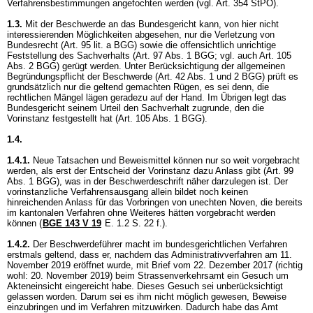
Verfahrensbestimmungen angefochten werden (vgl.
Art. 354 StPO
).
1.3.
Mit der Beschwerde an das Bundesgericht kann, von hier nicht
interessierenden Möglichkeiten abgesehen, nur die Verletzung von
Bundesrecht (
Art. 95 lit. a BGG
) sowie die offensichtlich unrichtige
Feststellung des Sachverhalts (
Art. 97 Abs. 1 BGG
; vgl. auch
Art. 105
Abs. 2 BGG
) gerügt werden. Unter Berücksichtigung der allgemeinen
Begründungspflicht der Beschwerde (
Art. 42 Abs. 1 und 2 BGG
) prüft es
grundsätzlich nur die geltend gemachten Rügen, es sei denn, die
rechtlichen Mängel lägen geradezu auf der Hand. Im Übrigen legt das
Bundesgericht seinem Urteil den Sachverhalt zugrunde, den die
Vorinstanz festgestellt hat (
Art. 105 Abs. 1 BGG
).
1.4.
1.4.1.
Neue Tatsachen und Beweismittel können nur so weit vorgebracht
werden, als erst der Entscheid der Vorinstanz dazu Anlass gibt (
Art. 99
Abs. 1 BGG
), was in der Beschwerdeschrift näher darzulegen ist. Der
vorinstanzliche Verfahrensausgang allein bildet noch keinen
hinreichenden Anlass für das Vorbringen von unechten Noven, die bereits
im kantonalen Verfahren ohne Weiteres hätten vorgebracht werden
können (
BGE 143 V 19
E. 1.2 S. 22 f.).
1.4.2.
Der Beschwerdeführer macht im bundesgerichtlichen Verfahren
erstmals geltend, dass er, nachdem das Administrativverfahren am 11.
November 2019 eröffnet wurde, mit Brief vom 22. Dezember 2017 (richtig
wohl: 20. November 2019) beim Strassenverkehrsamt ein Gesuch um
Akteneinsicht eingereicht habe. Dieses Gesuch sei unberücksichtigt
gelassen worden. Darum sei es ihm nicht möglich gewesen, Beweise
einzubringen und im Verfahren mitzuwirken. Dadurch habe das Amt