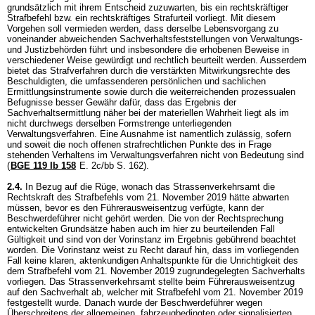
grundsätzlich mit ihrem Entscheid zuzuwarten, bis ein rechtskräftiger
Strafbefehl bzw. ein rechtskräftiges Strafurteil vorliegt. Mit diesem
Vorgehen soll vermieden werden, dass derselbe Lebensvorgang zu
voneinander abweichenden Sachverhaltsfeststellungen von Verwaltungs-
und Justizbehörden führt und insbesondere die erhobenen Beweise in
verschiedener Weise gewürdigt und rechtlich beurteilt werden. Ausserdem
bietet das Strafverfahren durch die verstärkten Mitwirkungsrechte des
Beschuldigten, die umfassenderen persönlichen und sachlichen
Ermittlungsinstrumente sowie durch die weiterreichenden prozessualen
Befugnisse besser Gewähr dafür, dass das Ergebnis der
Sachverhaltsermittlung näher bei der materiellen Wahrheit liegt als im
nicht durchwegs derselben Formstrenge unterliegenden
Verwaltungsverfahren. Eine Ausnahme ist namentlich zulässig, sofern
und soweit die noch offenen strafrechtlichen Punkte des in Frage
stehenden Verhaltens im Verwaltungsverfahren nicht von Bedeutung sind
(
BGE 119 Ib 158
E. 2c/bb S. 162).
2.4.
In Bezug auf die Rüge, wonach das Strassenverkehrsamt die
Rechtskraft des Strafbefehls vom 21. November 2019 hätte abwarten
müssen, bevor es den Führerausweisentzug verfügte, kann der
Beschwerdeführer nicht gehört werden. Die von der Rechtsprechung
entwickelten Grundsätze haben auch im hier zu beurteilenden Fall
Gültigkeit und sind von der Vorinstanz im Ergebnis gebührend beachtet
worden. Die Vorinstanz weist zu Recht darauf hin, dass im vorliegenden
Fall keine klaren, aktenkundigen Anhaltspunkte für die Unrichtigkeit des
dem Strafbefehl vom 21. November 2019 zugrundegelegten Sachverhalts
vorliegen. Das Strassenverkehrsamt stellte beim Führerausweisentzug
auf den Sachverhalt ab, welcher mit Strafbefehl vom 21. November 2019
festgestellt wurde. Danach wurde der Beschwerdeführer wegen
Überschreitens der allgemeinen, fahrzeugbedingten oder signalisierten