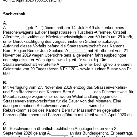
vom 1. April 2020 (300.2019.179).
Sachverhalt:
A.
A.________ (geb. "...") überschritt am 14. Juli 2019 als Lenker eines
Personenwagens auf der Hauptstrasse in Tüscherz-Alfermée, Ortsteil
Alfermée, die zulässige Höchstgeschwindigkeit von 60 km/h um 29 km/h,
unter Berücksichtigung des vorgeschriebenen Sicherheitsabzugs.
Aufgrund dieses Vorfalls befand die Staatsanwaltschaft des Kantons
Bern, Region Berner Jura-Seeland, A.________ mit Strafbefehl vom 21.
November 2019 wegen Überschreitens allgemeiner, fahrzeugbedingter
oder signalisierter Höchstgeschwindigkeit für schuldig. Die
Staatsanwaltschaft verurteilte A.________ zu einer bedingt vollziehbaren
Geldstrafe von 20 Tagessätzen à Fr. 120.-- sowie zu einer Busse von Fr.
600.--.
B.
Mit Verfügung vom 27. November 2019 entzog das Strassenverkehrs-
und Schifffahrtsamt des Kantons Bern A.________ den Führerausweis für
Motorfahrzeuge wegen einer schweren Widerhandlung gegen die
Strassenverkehrsvorschriften für die Dauer von drei Monaten. Eine
dagegen erhobene Beschwerde von A.________ wies die
Rekurskommission des Kantons Bern für Massnahmen gegenüber
Fahrzeugführerinnen und Fahrzeugführern mit Urteil vom 1. April 2020 ab.
C.
Mit Beschwerde in öffentlich-rechtlichen Angelegenheiten vom 2.
September 2020 gelangt A.________ an das Bundesgericht. Er beantragt,