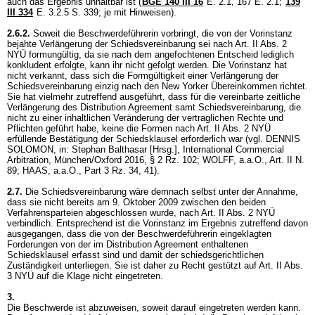
auch das Ergebnis unhaltbar ist (
BGE 140 III 16
E. 2.1, 167 E. 2.1;
139
III 334
E. 3.2.5 S. 339; je mit Hinweisen).
2.6.2.
Soweit die Beschwerdeführerin vorbringt, die von der Vorinstanz
bejahte Verlängerung der Schiedsvereinbarung sei nach Art. II Abs. 2
NYÜ formungültig, da sie nach dem angefochtenen Entscheid lediglich
konkludent erfolgte, kann ihr nicht gefolgt werden. Die Vorinstanz hat
nicht verkannt, dass sich die Formgültigkeit einer Verlängerung der
Schiedsvereinbarung einzig nach den New Yorker Übereinkommen richtet.
Sie hat vielmehr zutreffend ausgeführt, dass für die vereinbarte zeitliche
Verlängerung des Distribution Agreement samt Schiedsvereinbarung, die
nicht zu einer inhaltlichen Veränderung der vertraglichen Rechte und
Pflichten geführt habe, keine die Formen nach Art. II Abs. 2 NYÜ
erfüllende Bestätigung der Schiedsklausel erforderlich war (vgl. DENNIS
SOLOMON, in: Stephan Balthasar [Hrsg.], International Commercial
Arbitration, München/Oxford 2016, § 2 Rz. 102; WOLFF, a.a.O., Art. II N.
89; HAAS, a.a.O., Part 3 Rz. 34, 41).
2.7.
Die Schiedsvereinbarung wäre demnach selbst unter der Annahme,
dass sie nicht bereits am 9. Oktober 2009 zwischen den beiden
Verfahrensparteien abgeschlossen wurde, nach Art. II Abs. 2 NYÜ
verbindlich. Entsprechend ist die Vorinstanz im Ergebnis zutreffend davon
ausgegangen, dass die von der Beschwerdeführerin eingeklagten
Forderungen von der im Distribution Agreement enthaltenen
Schiedsklausel erfasst sind und damit der schiedsgerichtlichen
Zuständigkeit unterliegen. Sie ist daher zu Recht gestützt auf Art. II Abs.
3 NYÜ auf die Klage nicht eingetreten.
3.
Die Beschwerde ist abzuweisen, soweit darauf eingetreten werden kann.