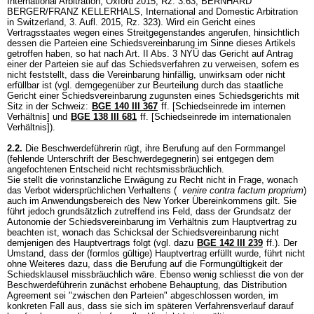
International Arbitration, Oxford 2015, Rz. 3.63; BERNHARD
BERGER/FRANZ KELLERHALS, International and Domestic Arbitration
in Switzerland, 3. Aufl. 2015, Rz. 323). Wird ein Gericht eines
Vertragsstaates wegen eines Streitgegenstandes angerufen, hinsichtlich
dessen die Parteien eine Schiedsvereinbarung im Sinne dieses Artikels
getroffen haben, so hat nach Art. II Abs. 3 NYÜ das Gericht auf Antrag
einer der Parteien sie auf das Schiedsverfahren zu verweisen, sofern es
nicht feststellt, dass die Vereinbarung hinfällig, unwirksam oder nicht
erfüllbar ist (vgl. demgegenüber zur Beurteilung durch das staatliche
Gericht einer Schiedsvereinbarung zugunsten eines Schiedsgerichts mit
Sitz in der Schweiz:
BGE 140 III 367
ff. [Schiedseinrede im internen
Verhältnis] und
BGE 138 III 681
ff. [Schiedseinrede im internationalen
Verhältnis]).
2.2.
Die Beschwerdeführerin rügt, ihre Berufung auf den Formmangel
(fehlende Unterschrift der Beschwerdegegnerin) sei entgegen dem
angefochtenen Entscheid nicht rechtsmissbräuchlich.
Sie stellt die vorinstanzliche Erwägung zu Recht nicht in Frage, wonach
das Verbot widersprüchlichen Verhaltens (
venire contra factum proprium
)
auch im Anwendungsbereich des New Yorker Übereinkommens gilt. Sie
führt jedoch grundsätzlich zutreffend ins Feld, dass der Grundsatz der
Autonomie der Schiedsvereinbarung im Verhältnis zum Hauptvertrag zu
beachten ist, wonach das Schicksal der Schiedsvereinbarung nicht
demjenigen des Hauptvertrags folgt (vgl. dazu
BGE 142 III 239
ff.). Der
Umstand, dass der (formlos gültige) Hauptvertrag erfüllt wurde, führt nicht
ohne Weiteres dazu, dass die Berufung auf die Formungültigkeit der
Schiedsklausel missbräuchlich wäre. Ebenso wenig schliesst die von der
Beschwerdeführerin zunächst erhobene Behauptung, das Distribution
Agreement sei "zwischen den Parteien" abgeschlossen worden, im
konkreten Fall aus, dass sie sich im späteren Verfahrensverlauf darauf