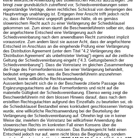
keine willkürliche Anwendung des slowenischen Rechts aufzuzeigen. Sie
bringt zwar grundsätzlich zutreffend vor, Schiedsvereinbarungen seien
eigenständige Verträge, deren rechtliches Schicksal von demjenigen des
Hauptvertrags unabhängig ist. Entgegen ihrer Ansicht trifft jedoch nicht
zu, dass die Vorinstanz ungeprüft gelassen hätte, ob es gemäss
slowenischem Recht auch zu einer Verlängerung der Schiedsklausel
gekommen sei. Zum einen räumt die Beschwerdeführerin selber ein, dass
der angefochtene Entscheid eine Verlängerung auch der
Schiedsvereinbarung nach dem anwendbaren Recht zumindest implizit
voraussetze. Zum andern lässt sie ausser Acht, dass der angefochtene
Entscheid im Anschluss an die eingehende Prüfung einer Verlängerung
des Distribution Agreement (unter dem Titel "4.2 Verlängerung des
'Distribution Agreement' als unbefristeter Vertrag") eigens auf die zeitliche
Geltung der Schiedsvereinbarung eingeht ("4.3. Geltungsbereich der
Schiedsvereinbarung"). Dass die Vorinstanz im gleichen Zusammenhang
die Frage des Formerfordernisses bei einer Verlängerung behandelt,
bedeutet entgegen dem, was die Beschwerdeführerin anzunehmen
scheint, keine willkürliche Rechtsanwendung.
Ausserdem bezieht sich die in der Beschwerde zitierte Passage des
Ergänzungsgutachtens auf das Formerfordernis und nicht auf die
materielle Gültigkeit der Schiedsvereinbarung. Ebenso wenig zeigt die
Beschwerdeführerin mit dem blossen Hinweis darauf, dass nach dem
erstellten Rechtsgutachten aufgrund des Einzelfalls zu beurteilen sei, ob
die Schiedsklausel Bestandteil eines konkludent geschlossenen Vertrags
wurde, eine willkürliche Rechtsanwendung bei der Beurteilung der
Verlängerung der Schiedsvereinbarung auf. Ohnehin legt sie in keiner
Weise dar, inwiefern die Vorinstanz bei willkürfreier Anwendung des
slowenischen Rechts im konkreten Fall einen Konsens über die
Verlängerung hätte verneinen müssen. Das Bundesgericht hebt einen
Entscheid jedoch nur auf, wenn nicht bloss die Begründung, sondern