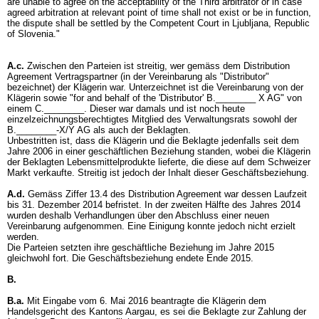
are unable to agree on the acceptability of the Third arbitrator or in case
agreed arbitration at relevant point of time shall not exist or be in function,
the dispute shall be settled by the Competent Court in Ljubljana, Republic
of Slovenia."
A.c.
Zwischen den Parteien ist streitig, wer gemäss dem Distribution
Agreement Vertragspartner (in der Vereinbarung als "Distributor"
bezeichnet) der Klägerin war. Unterzeichnet ist die Vereinbarung von der
Klägerin sowie "for and behalf of the 'Distributor' B.________ X AG" von
einem C.________. Dieser war damals und ist noch heute
einzelzeichnungsberechtigtes Mitglied des Verwaltungsrats sowohl der
B.________-X/Y AG als auch der Beklagten.
Unbestritten ist, dass die Klägerin und die Beklagte jedenfalls seit dem
Jahre 2006 in einer geschäftlichen Beziehung standen, wobei die Klägerin
der Beklagten Lebensmittelprodukte lieferte, die diese auf dem Schweizer
Markt verkaufte. Streitig ist jedoch der Inhalt dieser Geschäftsbeziehung.
A.d.
Gemäss Ziffer 13.4 des Distribution Agreement war dessen Laufzeit
bis 31. Dezember 2014 befristet. In der zweiten Hälfte des Jahres 2014
wurden deshalb Verhandlungen über den Abschluss einer neuen
Vereinbarung aufgenommen. Eine Einigung konnte jedoch nicht erzielt
werden.
Die Parteien setzten ihre geschäftliche Beziehung im Jahre 2015
gleichwohl fort. Die Geschäftsbeziehung endete Ende 2015.
B.
B.a.
Mit Eingabe vom 6. Mai 2016 beantragte die Klägerin dem
Handelsgericht des Kantons Aargau, es sei die Beklagte zur Zahlung der