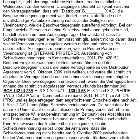
behauptet, steht der angefochtene Entscheid im offensichtlichen
Widerspruch zu den weiteren Erwägungen. Besteht Einigkeit zwischen
den Vertragsparteien, dass mit "'Distributor' B.________ X AG" die
Beschwerdegegnerin gemeint war, ändert eine unzutreffende oder
unvollständige Parteibezeichnung nichts an der Gültigkeit der
Vereinbarung, wie die Beschwerdegegnerin zutreffend vorbringt. Bei der
Frage, welche Personen an eine Schiedsvereinbarung gebunden sind,
handelt es sich um eine Auslegungsfrage. Der Umstand, dass für
Schiedsvereinbarungen eine Formvorschrift gilt, ändert nichts daran, dass
solche Vereinbarungen ausgelegt werden dürfen und müssen. Es ist
daher mittels Auslegung zu beurteilen, welche Person Partei der
Vereinbarung ist (STEFANIE PFISTERER, Ausdehnung von
Schiedsvereinbarungen im Konzernverhältnis, 2011, Rz. 420 ff.).
Bestand Einigkeit zwischen der Beschwerdeführerin und der
Beschwerdegegnerin, dass sie beide Vertragsparteien des Distribution
Agreement vom 9. Oktober 2009 sein wollten, und wurde die schriftlich
abgefasste Vertragsurkunde auch von einem zeichnungsberechtigten
Organ der Beschwerdegegnerin unterzeichnet, wären die Vertragsparteien
anhand der schriftlich abgefassten Vertragsurkunde bestimmbar (vgl.
BGE 142 III 239
E. 3.3.1 S. 247 f.;
130 III 66
E. 3.1 und 3.2; PIERRE-
YVES TSCHANZ, in: Commentaire romand, 2011, N. 34 f. zu
Art. 178
IPRG
) und es läge entgegen dem angefochtenen Entscheid eine nach Art.
II Abs. 2 NYÜ formgültige Schiedsvereinbarung vor. Die Vorinstanz hat
daher zu Unrecht auf eine abschliessende Prüfung verzichtet, ob eine
entsprechende Willensübereinstimmung im Zeitpunkt des Abschlusses
des Distribution Agreement bestand, das eine Schiedsklausel enthält.
Eine Rückweisung der Sache erübrigt sich jedoch, da die
Schiedsvereinbarung selbst unter der Annahme, dass die
Schiedsvereinbarung nicht bereits am 9. Oktober 2009 zwischen den
beiden Verfahrensparteien abgeschlossen wurde, für diese verbindlich