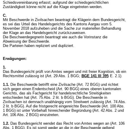
Schiedsvereinbarung erfasst; aufgrund der schiedsgerichtlichen
Zuständigkeit könne nicht auf die Klage eingetreten werden.
C.
Mit Beschwerde in Zivilsachen beantragt die Klägerin dem Bundesgericht,
es sei das Urteil des Handelsgerichts des Kantons Aargau vom 5.
November 2018 aufzuheben und die Sache zur materiellen Behandlung
der Klage an das Handelsgericht zurückzuweisen.
Die Beschwerdegegnerin beantragt wie auch die Vorinstanz die
Abweisung der Beschwerde.
Die Parteien haben repliziert und dupliziert.
Erwägungen:
1.
Das Bundesgericht prüft von Amtes wegen und mit freier Kognition, ob ein
Rechtsmittel zulässig ist (
Art. 29 Abs. 1 BGG
;
BGE 141 III 395
E. 2.1).
1.1.
Die Beschwerde betrifft eine Zivilsache (
Art. 72 BGG
) und richtet
sich gegen einen Endentscheid (
Art. 90 BGG
) eines oberen kantonalen
Gerichts, das als Fachgericht für handelsrechtliche Streitigkeiten
entschieden hat (
Art. 75 Abs. 2 lit. b BGG
). Die Beschwerde in
Zivilsachen ist demnach unabhängig vom Streitwert zulässig (
Art. 74 Abs.
2 lit. b BGG
). Auf die fristgerecht eingereichte Beschwerde (
Art. 100 Abs.
1 BGG
) ist unter Vorbehalt hinreichender Begründung (
Art. 42 Abs. 2 und
Art. 106 Abs. 2 BGG
) einzutreten.
1.2.
Das Bundesgericht wendet das Recht von Amtes wegen an (
Art. 106
Abs. 1 BGG
). Es ist somit weder an die in der Beschwerde geltend