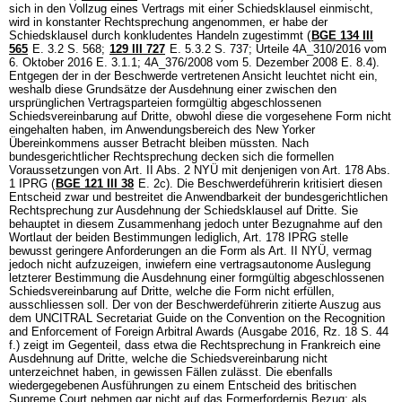
sich in den Vollzug eines Vertrags mit einer Schiedsklausel einmischt,
wird in konstanter Rechtsprechung angenommen, er habe der
Schiedsklausel durch konkludentes Handeln zugestimmt (
BGE 134 III
565
E. 3.2 S. 568;
129 III 727
E. 5.3.2 S. 737; Urteile 4A_310/2016 vom
6. Oktober 2016 E. 3.1.1; 4A_376/2008 vom 5. Dezember 2008 E. 8.4).
Entgegen der in der Beschwerde vertretenen Ansicht leuchtet nicht ein,
weshalb diese Grundsätze der Ausdehnung einer zwischen den
ursprünglichen Vertragsparteien formgültig abgeschlossenen
Schiedsvereinbarung auf Dritte, obwohl diese die vorgesehene Form nicht
eingehalten haben, im Anwendungsbereich des New Yorker
Übereinkommens ausser Betracht bleiben müssten. Nach
bundesgerichtlicher Rechtsprechung decken sich die formellen
Voraussetzungen von Art. II Abs. 2 NYÜ mit denjenigen von
Art. 178 Abs.
1 IPRG
(
BGE 121 III 38
E. 2c). Die Beschwerdeführerin kritisiert diesen
Entscheid zwar und bestreitet die Anwendbarkeit der bundesgerichtlichen
Rechtsprechung zur Ausdehnung der Schiedsklausel auf Dritte. Sie
behauptet in diesem Zusammenhang jedoch unter Bezugnahme auf den
Wortlaut der beiden Bestimmungen lediglich,
Art. 178 IPRG
stelle
bewusst geringere Anforderungen an die Form als Art. II NYÜ, vermag
jedoch nicht aufzuzeigen, inwiefern eine vertragsautonome Auslegung
letzterer Bestimmung die Ausdehnung einer formgültig abgeschlossenen
Schiedsvereinbarung auf Dritte, welche die Form nicht erfüllen,
ausschliessen soll. Der von der Beschwerdeführerin zitierte Auszug aus
dem UNCITRAL Secretariat Guide on the Convention on the Recognition
and Enforcement of Foreign Arbitral Awards (Ausgabe 2016, Rz. 18 S. 44
f.) zeigt im Gegenteil, dass etwa die Rechtsprechung in Frankreich eine
Ausdehnung auf Dritte, welche die Schiedsvereinbarung nicht
unterzeichnet haben, in gewissen Fällen zulässt. Die ebenfalls
wiedergegebenen Ausführungen zu einem Entscheid des britischen
Supreme Court nehmen gar nicht auf das Formerfordernis Bezug; als