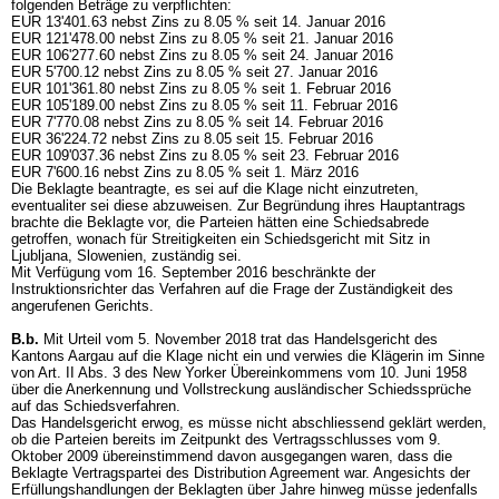
folgenden Beträge zu verpflichten:
EUR 13'401.63 nebst Zins zu 8.05 % seit 14. Januar 2016
EUR 121'478.00 nebst Zins zu 8.05 % seit 21. Januar 2016
EUR 106'277.60 nebst Zins zu 8.05 % seit 24. Januar 2016
EUR 5'700.12 nebst Zins zu 8.05 % seit 27. Januar 2016
EUR 101'361.80 nebst Zins zu 8.05 % seit 1. Februar 2016
EUR 105'189.00 nebst Zins zu 8.05 % seit 11. Februar 2016
EUR 7'770.08 nebst Zins zu 8.05 % seit 14. Februar 2016
EUR 36'224.72 nebst Zins zu 8.05 seit 15. Februar 2016
EUR 109'037.36 nebst Zins zu 8.05 % seit 23. Februar 2016
EUR 7'600.16 nebst Zins zu 8.05 % seit 1. März 2016
Die Beklagte beantragte, es sei auf die Klage nicht einzutreten,
eventualiter sei diese abzuweisen. Zur Begründung ihres Hauptantrags
brachte die Beklagte vor, die Parteien hätten eine Schiedsabrede
getroffen, wonach für Streitigkeiten ein Schiedsgericht mit Sitz in
Ljubljana, Slowenien, zuständig sei.
Mit Verfügung vom 16. September 2016 beschränkte der
Instruktionsrichter das Verfahren auf die Frage der Zuständigkeit des
angerufenen Gerichts.
B.b.
Mit Urteil vom 5. November 2018 trat das Handelsgericht des
Kantons Aargau auf die Klage nicht ein und verwies die Klägerin im Sinne
von Art. II Abs. 3 des New Yorker Übereinkommens vom 10. Juni 1958
über die Anerkennung und Vollstreckung ausländischer Schiedssprüche
auf das Schiedsverfahren.
Das Handelsgericht erwog, es müsse nicht abschliessend geklärt werden,
ob die Parteien bereits im Zeitpunkt des Vertragsschlusses vom 9.
Oktober 2009 übereinstimmend davon ausgegangen waren, dass die
Beklagte Vertragspartei des Distribution Agreement war. Angesichts der
Erfüllungshandlungen der Beklagten über Jahre hinweg müsse jedenfalls