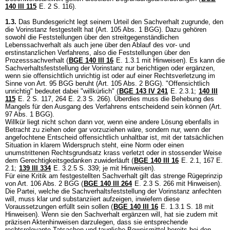
140 III 115
E. 2 S. 116).
1.3.
Das Bundesgericht legt seinem Urteil den Sachverhalt zugrunde, den
die Vorinstanz festgestellt hat (
Art. 105 Abs. 1 BGG
). Dazu gehören
sowohl die Feststellungen über den streitgegenständlichen
Lebenssachverhalt als auch jene über den Ablauf des vor- und
erstinstanzlichen Verfahrens, also die Feststellungen über den
Prozesssachverhalt (
BGE 140 III 16
E. 1.3.1 mit Hinweisen). Es kann die
Sachverhaltsfeststellung der Vorinstanz nur berichtigen oder ergänzen,
wenn sie offensichtlich unrichtig ist oder auf einer Rechtsverletzung im
Sinne von
Art. 95 BGG
beruht (
Art. 105 Abs. 2 BGG
). "Offensichtlich
unrichtig" bedeutet dabei "willkürlich" (
BGE 143 IV 241
E. 2.3.1;
140 III
115
E. 2 S. 117, 264 E. 2.3 S. 266). Überdies muss die Behebung des
Mangels für den Ausgang des Verfahrens entscheidend sein können (
Art.
97 Abs. 1 BGG
).
Willkür liegt nicht schon dann vor, wenn eine andere Lösung ebenfalls in
Betracht zu ziehen oder gar vorzuziehen wäre, sondern nur, wenn der
angefochtene Entscheid offensichtlich unhaltbar ist, mit der tatsächlichen
Situation in klarem Widerspruch steht, eine Norm oder einen
unumstrittenen Rechtsgrundsatz krass verletzt oder in stossender Weise
dem Gerechtigkeitsgedanken zuwiderläuft (
BGE 140 III 16
E. 2.1, 167 E.
2.1;
139 III 334
E. 3.2.5 S. 339; je mit Hinweisen).
Für eine Kritik am festgestellten Sachverhalt gilt das strenge Rügeprinzip
von
Art. 106 Abs. 2 BGG
(
BGE 140 III 264
E. 2.3 S. 266 mit Hinweisen).
Die Partei, welche die Sachverhaltsfeststellung der Vorinstanz anfechten
will, muss klar und substanziiert aufzeigen, inwiefern diese
Voraussetzungen erfüllt sein sollen (
BGE 140 III 16
E. 1.3.1 S. 18 mit
Hinweisen). Wenn sie den Sachverhalt ergänzen will, hat sie zudem mit
präzisen Aktenhinweisen darzulegen, dass sie entsprechende
rechtsrelevante Tatsachen und taugliche Beweismittel bereits bei den