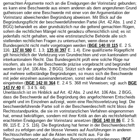
gemachten Argumente noch an die Erwägungen der Vorinstanz gebunden;
es kann eine Beschwerde aus einem anderen als dem angerufenen Grund
gutheissen oder eine Beschwerde mit einer von der Argumentation der
Vorinstanz abweichenden Begründung abweisen. Mit Blick auf die
Begründungspflicht der beschwerdeführenden Partei (
Art. 42 Abs. 1 und 2
BGG
) behandelt es aber grundsätzlich nur die geltend gemachten Rügen,
sofern die rechtlichen Mängel nicht geradezu offensichtlich sind; es ist
jedenfalls nicht gehalten, wie eine erstinstanzliche Behörde alle sich
stellenden rechtlichen Fragen zu untersuchen, wenn diese vor
Bundesgericht nicht mehr vorgetragen werden (
BGE 140 III 115
E. 2 S.
116;
137 III 580
E. 1.3;
135 III 397
E. 1.4). Eine qualifizierte Rügepflicht
gilt hinsichtlich der Verletzung von Grundrechten und von kantonalem und
interkantonalem Recht. Das Bundesgericht prüft eine solche Rüge nur
insofern, als sie in der Beschwerde präzise vorgebracht und begründet
worden ist (
Art. 106 Abs. 2 BGG
). Stützt sich der angefochtene Entscheid
auf mehrere selbständige Begründungen, so muss sich die Beschwerde
mit jeder einzelnen auseinandersetzen, sonst wird darauf nicht
eingetreten (
BGE 142 III 364
E. 2.4 S. 368 mit Verweisen; vgl. auch
BGE
143 IV 40
E. 3.4 S. 44).
Unerlässlich ist im Hinblick auf
Art. 42 Abs. 2 und
Art. 106 Abs. 2 BGG
,
dass die Beschwerde auf die Begründung des angefochtenen Entscheids
eingeht und im Einzelnen aufzeigt, worin eine Rechtsverletzung liegt. Die
beschwerdeführende Partei soll in der Beschwerdeschrift nicht bloss die
Rechtsstandpunkte, die sie im vorinstanzlichen Verfahren eingenommen
hat, erneut bekräftigen, sondern mit ihrer Kritik an den als rechtsfehlerhaft
erachteten Erwägungen der Vorinstanz ansetzen (
BGE 140 III 86
E. 2 S.
89, 115 E. 2 S. 116). Die Begründung hat ferner in der Beschwerdeschrift
selbst zu erfolgen und der blosse Verweis auf Ausführungen in anderen
Rechtsschriften oder auf die Akten reicht nicht aus. Für die
Beschwerdeantwort gelten dieselben Begründungsanforderungen (
BGE