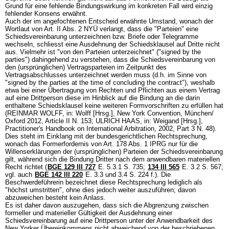
Grund für eine fehlende Bindungswirkung im konkreten Fall wird einzig
fehlender Konsens erwähnt.
Auch der im angefochtenen Entscheid erwähnte Umstand, wonach der
Wortlaut von Art. II Abs. 2 NYÜ verlangt, dass die "Parteien" eine
Schiedsvereinbarung unterzeichnen bzw. Briefe oder Telegramme
wechseln, schliesst eine Ausdehnung der Schiedsklausel auf Dritte nicht
aus. Vielmehr ist "von den Parteien unterzeichnet" ("signed by the
parties") dahingehend zu verstehen, dass die Schiedsvereinbarung von
den (ursprünglichen) Vertragsparteien im Zeitpunkt des
Vertragsabschlusses unterzeichnet werden muss (d.h. im Sinne von
"signed by the parties at the time of concluding the contract"), weshalb
etwa bei einer Übertragung von Rechten und Pflichten aus einem Vertrag
auf eine Drittperson diese im Hinblick auf die Bindung an die darin
enthaltene Schiedsklausel keine weiteren Formvorschriften zu erfüllen hat
(REINMAR WOLFF, in: Wolff [Hrsg.], New York Convention, München/
Oxford 2012, Article II N. 153; ULRICH HAAS, in: Weigand [Hrsg.],
Practitioner's Handbook on International Arbitration, 2002, Part 3 N. 48).
Dies steht im Einklang mit der bundesgerichtlichen Rechtsprechung,
wonach das Formerfordernis von
Art. 178 Abs. 1 IPRG
nur für die
Willenserklärungen der (ursprünglichen) Parteien der Schiedsvereinbarung
gilt, während sich die Bindung Dritter nach dem anwendbaren materiellen
Recht richtet (
BGE 129 III 727
E. 5.3.1 S. 735;
134 III 565
E. 3.2 S. 567;
vgl. auch
BGE 142 III 220
E. 3.3 und 3.4 S. 224 f.). Die
Beschwerdeführerin bezeichnet diese Rechtsprechung lediglich als
"höchst umstritten", ohne dies jedoch weiter auszuführen; davon
abzuweichen besteht kein Anlass.
Es ist daher davon auszugehen, dass sich die Abgrenzung zwischen
formeller und materieller Gültigkeit der Ausdehnung einer
Schiedsvereinbarung auf eine Drittperson unter der Anwendbarkeit des
New Yorker Übereinkommens nicht abweichend von der beschriebenen