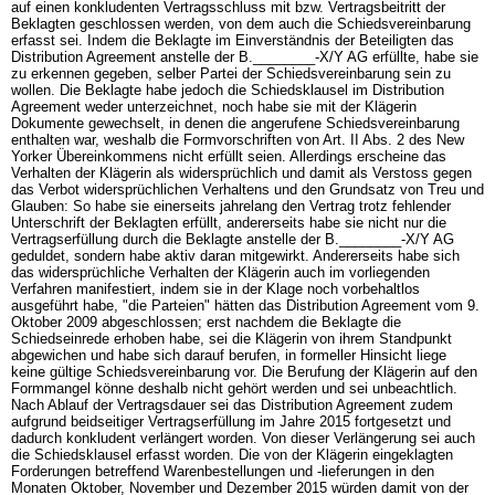
auf einen konkludenten Vertragsschluss mit bzw. Vertragsbeitritt der
Beklagten geschlossen werden, von dem auch die Schiedsvereinbarung
erfasst sei. Indem die Beklagte im Einverständnis der Beteiligten das
Distribution Agreement anstelle der B.________-X/Y AG erfüllte, habe sie
zu erkennen gegeben, selber Partei der Schiedsvereinbarung sein zu
wollen. Die Beklagte habe jedoch die Schiedsklausel im Distribution
Agreement weder unterzeichnet, noch habe sie mit der Klägerin
Dokumente gewechselt, in denen die angerufene Schiedsvereinbarung
enthalten war, weshalb die Formvorschriften von Art. II Abs. 2 des New
Yorker Übereinkommens nicht erfüllt seien. Allerdings erscheine das
Verhalten der Klägerin als widersprüchlich und damit als Verstoss gegen
das Verbot widersprüchlichen Verhaltens und den Grundsatz von Treu und
Glauben: So habe sie einerseits jahrelang den Vertrag trotz fehlender
Unterschrift der Beklagten erfüllt, andererseits habe sie nicht nur die
Vertragserfüllung durch die Beklagte anstelle der B.________-X/Y AG
geduldet, sondern habe aktiv daran mitgewirkt. Andererseits habe sich
das widersprüchliche Verhalten der Klägerin auch im vorliegenden
Verfahren manifestiert, indem sie in der Klage noch vorbehaltlos
ausgeführt habe, "die Parteien" hätten das Distribution Agreement vom 9.
Oktober 2009 abgeschlossen; erst nachdem die Beklagte die
Schiedseinrede erhoben habe, sei die Klägerin von ihrem Standpunkt
abgewichen und habe sich darauf berufen, in formeller Hinsicht liege
keine gültige Schiedsvereinbarung vor. Die Berufung der Klägerin auf den
Formmangel könne deshalb nicht gehört werden und sei unbeachtlich.
Nach Ablauf der Vertragsdauer sei das Distribution Agreement zudem
aufgrund beidseitiger Vertragserfüllung im Jahre 2015 fortgesetzt und
dadurch konkludent verlängert worden. Von dieser Verlängerung sei auch
die Schiedsklausel erfasst worden. Die von der Klägerin eingeklagten
Forderungen betreffend Warenbestellungen und -lieferungen in den
Monaten Oktober, November und Dezember 2015 würden damit von der