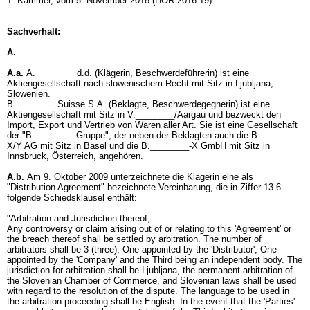
1. Kammer, vom 5. November 2018 (HOR.2016.19).
Sachverhalt:
A.
A.a.
A.________ d.d. (Klägerin, Beschwerdeführerin) ist eine
Aktiengesellschaft nach slowenischem Recht mit Sitz in Ljubljana,
Slowenien.
B.________ Suisse S.A. (Beklagte, Beschwerdegegnerin) ist eine
Aktiengesellschaft mit Sitz in V.________/Aargau und bezweckt den
Import, Export und Vertrieb von Waren aller Art. Sie ist eine Gesellschaft
der "B.________-Gruppe", der neben der Beklagten auch die B.________-
X/Y AG mit Sitz in Basel und die B.________-X GmbH mit Sitz in
Innsbruck, Österreich, angehören.
A.b.
Am 9. Oktober 2009 unterzeichnete die Klägerin eine als
"Distribution Agreement" bezeichnete Vereinbarung, die in Ziffer 13.6
folgende Schiedsklausel enthält:
"Arbitration and Jurisdiction thereof;
Any controversy or claim arising out of or relating to this 'Agreement' or
the breach thereof shall be settled by arbitration. The number of
arbitrators shall be 3 (three), One appointed by the 'Distributor', One
appointed by the 'Company' and the Third being an independent body. The
jurisdiction for arbitration shall be Ljubljana, the permanent arbitration of
the Slovenian Chamber of Commerce, and Slovenian laws shall be used
with regard to the resolution of the dispute. The language to be used in
the arbitration proceeding shall be English. In the event that the 'Parties'