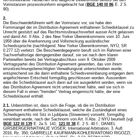
Vorinstanzen prozesskonform eingebracht hat (
BGE 140 III 86
E. 2 S.
90).
2.
Die Beschwerdeführerin wirft der Vorinstanz vor, sie habe den
Formmangel der im Distribution Agreement enthaltenen Schiedsklausel zu
Unrecht gestützt auf das Rechtsmissbrauchsverbot ausser Acht gelassen
und damit Art. II Abs. 2 des New Yorker Übereinkommens vom 10. Juni
1958 über die Anerkennung und Vollstreckung ausländischer
Schiedssprüche (nachfolgend: New Yorker Übereinkommen, NYÜ; SR
0.277.12) verletzt. Die Beschwerdegegnerin beruft sich im Rahmen einer
Sachverhaltsrüge demgegenüber darauf, sie sei nach dem klaren
Parteiwillen bereits bei Vertragsabschluss vom 9. Oktober 2009
Vertragspartei des Distribution Agreement geworden, das von ihrem
einzelzeichnungsberechtigten Verwaltungsrat unterschrieben wurde;
entsprechend sei die darin enthaltene Schiedsvereinbarung entgegen dem
angefochtenen Entscheid formgültig geschlossen worden. Ausserdem
wäre die Schiedsklausel auch dann auf sie ausgedehnt worden, wenn sie
das Distribution Agreement nicht unterzeichnet hätte, weil sie sich in
diesem Fall in einen "fremden" Vertrag eingemischt hätte, der eine
Schiedsklausel enthält.
2.1.
Unbestritten ist, dass sich die Frage, ob die im Distribution
Agreement enthaltene Schiedsklausel, welche die Zuständigkeit eines
Schiedsgerichts mit Sitz in Ljubljana (Slowenien) vorsieht, formgültig
vereinbart wurde, nach der Sachnorm von Art. II Abs. 2 NYÜ beurteilt (vgl.
BGE 122 III 139
E. 2a S. 141;
121 III 38
E. 2 S. 40 f.; DANIEL
GIRSBERGER/NATHALIE VOSER, International Arbitration, 3. Aufl.
2016, Rz. 350; GABRIELLE KAUFMANN-KOHLER/ANTONIO RIGOZZI,