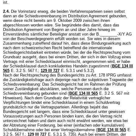
ist.
2.4.
Die Vorinstanz erwog, die beiden Verfahrensparteien seien selbst
dann an die Schiedsvereinbarung im Distribution Agreement gebunden,
wenn diese nicht bereits am 9. Oktober 2009 zwischen ihnen
abgeschlossen worden wäre. Sie begründete dies damit, dass das
Distribution Agreement von Beginn an und über Jahre hinweg im
Einverständnis sämtlicher Beteiligter anstatt von der B.________-X/Y AG
von der Beschwerdegegnerin erfüllt worden sei. Sie wies in diesem
Zusammenhang zutreffend darauf hin, dass diese Bindungswirkung auch
nach dem schweizerischen Recht betreffend die internationale
Schiedsgerichtsbarkeit eintreten würde, bei der die Rechtsprechung vom
Grundsatz ausgeht, dass bei einem Dritten, der sich in den Vollzug eines
Vertrags mit einer Schiedsklausel einmischt, angenommen wird, er habe
der Schiedsklausel durch konkludentes Handeln zugestimmt (
BGE 134 III
565
E. 3.2 S. 567 f.;
129 III 727
E. 5.3.1 und 5.3.2).
Nach der Rechtsprechung des Bundesgerichts zu
Art. 178 IPRG
umfasst
die Zuständigkeitsfrage auch diejenige nach der subjektiven Tragweite der
Schiedsvereinbarung: Das Schiedsgericht hat im Rahmen der Prüfung
seiner Zuständigkeit abzuklären, welche Personen durch die
Schiedsvereinbarung gebunden sind (
BGE 134 III 565
E. 3.2 S. 567 mit
Hinweisen). Nach dem Grundsatz der Relativität vertraglicher
Verpflichtungen bindet eine Schiedsklausel in einem Schuldvertrag
grundsätzlich nur die Vertragsparteien. Allerdings bejaht das
Bundesgericht seit langem, dass eine Schiedsklausel unter gewissen
Voraussetzungen auch Personen binden kann, die den Vertrag nicht
unterzeichnet haben und darin auch nicht erwähnt werden, wie etwa bei
der Abtretung einer Forderung, bei einer (einfachen oder kumulativen)
Schuldübernahme oder bei einer Vertragsübernahme (
BGE 134 III 565
E.
3.2 S. 567 f.;
129 III 727
E. 5.3.1 S. 735). Auch bei einem Dritten, der