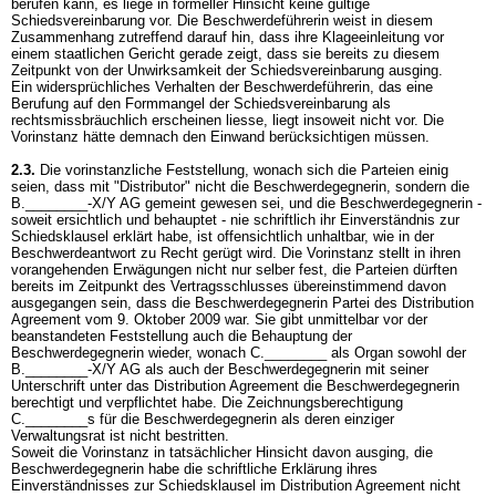
berufen kann, es liege in formeller Hinsicht keine gültige
Schiedsvereinbarung vor. Die Beschwerdeführerin weist in diesem
Zusammenhang zutreffend darauf hin, dass ihre Klageeinleitung vor
einem staatlichen Gericht gerade zeigt, dass sie bereits zu diesem
Zeitpunkt von der Unwirksamkeit der Schiedsvereinbarung ausging.
Ein widersprüchliches Verhalten der Beschwerdeführerin, das eine
Berufung auf den Formmangel der Schiedsvereinbarung als
rechtsmissbräuchlich erscheinen liesse, liegt insoweit nicht vor. Die
Vorinstanz hätte demnach den Einwand berücksichtigen müssen.
2.3.
Die vorinstanzliche Feststellung, wonach sich die Parteien einig
seien, dass mit "Distributor" nicht die Beschwerdegegnerin, sondern die
B.________-X/Y AG gemeint gewesen sei, und die Beschwerdegegnerin -
soweit ersichtlich und behauptet - nie schriftlich ihr Einverständnis zur
Schiedsklausel erklärt habe, ist offensichtlich unhaltbar, wie in der
Beschwerdeantwort zu Recht gerügt wird. Die Vorinstanz stellt in ihren
vorangehenden Erwägungen nicht nur selber fest, die Parteien dürften
bereits im Zeitpunkt des Vertragsschlusses übereinstimmend davon
ausgegangen sein, dass die Beschwerdegegnerin Partei des Distribution
Agreement vom 9. Oktober 2009 war. Sie gibt unmittelbar vor der
beanstandeten Feststellung auch die Behauptung der
Beschwerdegegnerin wieder, wonach C.________ als Organ sowohl der
B.________-X/Y AG als auch der Beschwerdegegnerin mit seiner
Unterschrift unter das Distribution Agreement die Beschwerdegegnerin
berechtigt und verpflichtet habe. Die Zeichnungsberechtigung
C.________s für die Beschwerdegegnerin als deren einziger
Verwaltungsrat ist nicht bestritten.
Soweit die Vorinstanz in tatsächlicher Hinsicht davon ausging, die
Beschwerdegegnerin habe die schriftliche Erklärung ihres
Einverständnisses zur Schiedsklausel im Distribution Agreement nicht