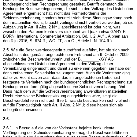
bundesgerichtlichen Rechtsprechung gestaltet. Betrifft demnach die
Bindung der Beschwerdegegnerin, die sich in den Vollzug des Distribution
Agreement eingemischt hat, nicht das Formerfordernis der
Schiedsvereinbarung, sondern beurteilt sich diese Bindungswirkung nach
dem materiellen Recht, braucht vorliegend nicht vertieft zu werden, ob die
Aufzählung in Art. II Abs. 2 NYÜ abschliessend ist oder nicht, was
zwischen den Parteien kontrovers diskutiert wird (dazu etwa GARY B.
BORN, International Commercial Arbitration, Bd. I, 2. Aufl., Alphen aan
den Rijn 2016, S. 674 ff.; WOLFF, a.a.O., Article II N. 104 ff.).
2.5.
Wie die Beschwerdegegnerin zutreffend ausführt, hat sie sich nach
Abschluss des gemäss angefochtenem Entscheid am 9. Oktober 2009
zwischen der Beschwerdeführerin und der B.________-X/Y AG
abgeschlossenen Distribution Agreement in den Vollzug dieser
Vereinbarung eingemischt und damit zu erkennen gegeben, sie habe der
darin enthaltenen Schiedsklausel zugestimmt. Auch die Vorinstanz ging
daher zu Recht davon aus, dass das im angefochtenen Entscheid
festgestellte Verhalten nach der bundesgerichtlichen Rechtsprechung zur
Bindung an die formgültig abgeschlossene Schiedsvereinbarung führt.
Dass nach dem auf die Schiedsvereinbarung anwendbaren materiellen
Recht eine solche Bindungswirkung ausgeblieben wäre, zeigt die
Beschwerdeführerin nicht auf. Ihre Einwände beschränken sich vielmehr
auf die Formgültigkeit nach Art. II Abs. 2 NYÜ; diese haben sich als
unbegründet erwiesen.
2.6.
2.6.1.
In Bezug auf die von der Vorinstanz bejahte konkludente
Verlängerung der Schiedsvereinbarung vermag die Beschwerdeführerin