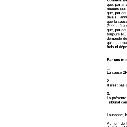
Considérant 
que, par arr
recours que 
que, par cou
délais, l'an
que la cause
2'000 a été 
que, par cou
toujours NON
demande de 
qu'en applica
frais ni dép
Par ces mot
1.
La cause 2F
2.
Il n'est pas
3.
La présente
Tribunal can
Lausanne, l
Au nom de la