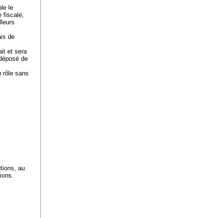
le le
 fiscale,
lleurs
ais de
it et sera
 déposé de
u rôle sans
tions, au
tions.