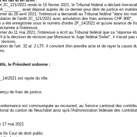
en fait et en droit :
êt 2C_121/2021 rendu le 15 février 2021, le Tribunal fédéral a déclaré irrecevab
A.________ avait déposé auprès de ce dernier pour déni de justice en matière
rrier du 28 avril 2021, l'intéressé a demandé au Tribunal fédéral "dans les mei
nulation de l'arrêt 2C_121/2021 avec annulation des frais annexes CHF 800",
 a été enregistrée sous le numéro d'ordre 2F_14/2021 et qu'une avance de fr
réclamée à l'intéressé,
rrier du 11 mai 2021, l'intéressé a écrit au Tribunal fédéral que sa "réponse éta
 à la décision de révision par Monsieur le Juge fédéral Seiler", il n'avait pas
révision,
tion de l'
art. 32 al. 2 LTF
, il convient d'en prendre acte et de rayer la cause d
ens.
ifs, le Président ordonne :
_14/2021 est rayée du rôle.
 perçu de frais de justice.
 ordonnance est communiquée au recourant, au Service cantonal des contribu
tonal du canton de Neuchâtel ainsi qu'à l'Administration fédérale des contribu
e 17 mai 2021
 IIe Cour de droit public