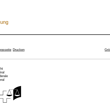
hung
egsseite
Drucken
Grö
cht
éral
ederale
eral