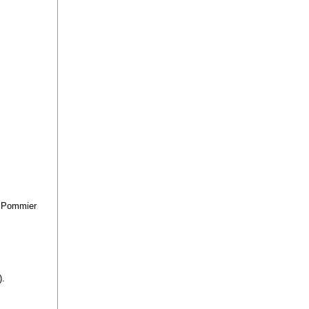
du Pommier
).