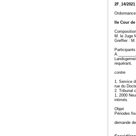
2F_14/2021
Ordonnance
IIe Cour de
Compositio
M. le Juge f
Greffier : M
Participants
A.________
Landsgemein
requérant,
contre
1. Service d
rue du Doct
2. Tribunal 
1, 2000 Neu
intimés.
Objet
Périodes fis
demande de r