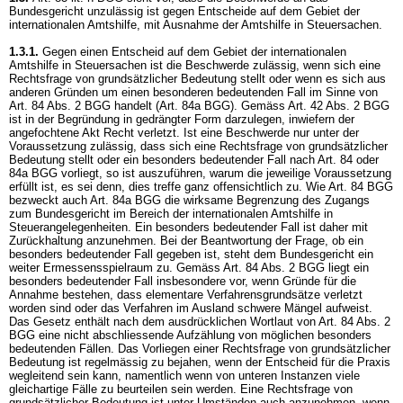
Bundesgericht unzulässig ist gegen Entscheide auf dem Gebiet der
internationalen Amtshilfe, mit Ausnahme der Amtshilfe in Steuersachen.
1.3.1.
Gegen einen Entscheid auf dem Gebiet der internationalen
Amtshilfe in Steuersachen ist die Beschwerde zulässig, wenn sich eine
Rechtsfrage von grundsätzlicher Bedeutung stellt oder wenn es sich aus
anderen Gründen um einen besonderen bedeutenden Fall im Sinne von
Art. 84 Abs. 2 BGG
handelt (
Art. 84a BGG
). Gemäss
Art. 42 Abs. 2 BGG
ist in der Begründung in gedrängter Form darzulegen, inwiefern der
angefochtene Akt Recht verletzt. Ist eine Beschwerde nur unter der
Voraussetzung zulässig, dass sich eine Rechtsfrage von grundsätzlicher
Bedeutung stellt oder ein besonders bedeutender Fall nach
Art. 84 oder
84a BGG
vorliegt, so ist auszuführen, warum die jeweilige Voraussetzung
erfüllt ist, es sei denn, dies treffe ganz offensichtlich zu. Wie
Art. 84 BGG
bezweckt auch
Art. 84a BGG
die wirksame Begrenzung des Zugangs
zum Bundesgericht im Bereich der internationalen Amtshilfe in
Steuerangelegenheiten. Ein besonders bedeutender Fall ist daher mit
Zurückhaltung anzunehmen. Bei der Beantwortung der Frage, ob ein
besonders bedeutender Fall gegeben ist, steht dem Bundesgericht ein
weiter Ermessensspielraum zu. Gemäss
Art. 84 Abs. 2 BGG
liegt ein
besonders bedeutender Fall insbesondere vor, wenn Gründe für die
Annahme bestehen, dass elementare Verfahrensgrundsätze verletzt
worden sind oder das Verfahren im Ausland schwere Mängel aufweist.
Das Gesetz enthält nach dem ausdrücklichen Wortlaut von
Art. 84 Abs. 2
BGG
eine nicht abschliessende Aufzählung von möglichen besonders
bedeutenden Fällen. Das Vorliegen einer Rechtsfrage von grundsätzlicher
Bedeutung ist regelmässig zu bejahen, wenn der Entscheid für die Praxis
wegleitend sein kann, namentlich wenn von unteren Instanzen viele
gleichartige Fälle zu beurteilen sein werden. Eine Rechtsfrage von
grundsätzlicher Bedeutung ist unter Umständen auch anzunehmen, wenn