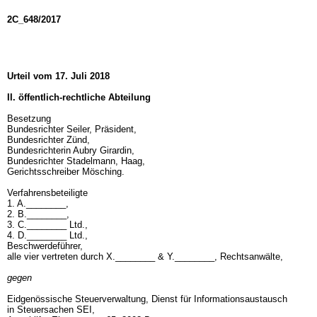
2C_648/2017
Urteil vom 17. Juli 2018
II. öffentlich-rechtliche Abteilung
Besetzung
Bundesrichter Seiler, Präsident,
Bundesrichter Zünd,
Bundesrichterin Aubry Girardin,
Bundesrichter Stadelmann, Haag,
Gerichtsschreiber Mösching.
Verfahrensbeteiligte
1. A.________,
2. B.________,
3. C.________ Ltd.,
4. D.________ Ltd.,
Beschwerdeführer,
alle vier vertreten durch X.________ & Y.________, Rechtsanwälte,
gegen
Eidgenössische Steuerverwaltung, Dienst für Informationsaustausch
in Steuersachen SEI,