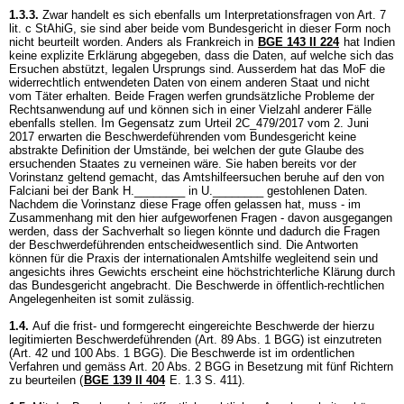
1.3.3.
Zwar handelt es sich ebenfalls um Interpretationsfragen von
Art. 7
lit. c StAhiG
, sie sind aber beide vom Bundesgericht in dieser Form noch
nicht beurteilt worden. Anders als Frankreich in
BGE 143 II 224
hat Indien
keine explizite Erklärung abgegeben, dass die Daten, auf welche sich das
Ersuchen abstützt, legalen Ursprungs sind. Ausserdem hat das MoF die
widerrechtlich entwendeten Daten von einem anderen Staat und nicht
vom Täter erhalten. Beide Fragen werfen grundsätzliche Probleme der
Rechtsanwendung auf und können sich in einer Vielzahl anderer Fälle
ebenfalls stellen. Im Gegensatz zum Urteil 2C_479/2017 vom 2. Juni
2017 erwarten die Beschwerdeführenden vom Bundesgericht keine
abstrakte Definition der Umstände, bei welchen der gute Glaube des
ersuchenden Staates zu verneinen wäre. Sie haben bereits vor der
Vorinstanz geltend gemacht, das Amtshilfeersuchen beruhe auf den von
Falciani bei der Bank H.________ in U.________ gestohlenen Daten.
Nachdem die Vorinstanz diese Frage offen gelassen hat, muss - im
Zusammenhang mit den hier aufgeworfenen Fragen - davon ausgegangen
werden, dass der Sachverhalt so liegen könnte und dadurch die Fragen
der Beschwerdeführenden entscheidwesentlich sind. Die Antworten
können für die Praxis der internationalen Amtshilfe wegleitend sein und
angesichts ihres Gewichts erscheint eine höchstrichterliche Klärung durch
das Bundesgericht angebracht. Die Beschwerde in öffentlich-rechtlichen
Angelegenheiten ist somit zulässig.
1.4.
Auf die frist- und formgerecht eingereichte Beschwerde der hierzu
legitimierten Beschwerdeführenden (
Art. 89 Abs. 1 BGG
) ist einzutreten
(
Art. 42 und 100 Abs. 1 BGG
). Die Beschwerde ist im ordentlichen
Verfahren und gemäss
Art. 20 Abs. 2 BGG
in Besetzung mit fünf Richtern
zu beurteilen (
BGE 139 II 404
E. 1.3 S. 411).