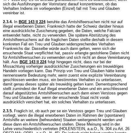
sich die Ausführungen der Vorinstanz darauf konzentrieren, ob das
Verhalten Indiens im vorliegenden (Einzel) fall mit Treu und Glauben
vereinbar ist.
2.3.4.
In
BGE 143 II 224
beruhte das Amtshilfeersuchen nicht nur auf
illegal erworbenen Daten; Frankreich hatte der Schweiz darüber hinaus
eine ausdrückliche Zusicherung gegeben, die Daten, welche Falciani
entwendet hatte, nicht zu verwenden. Die spätere Abstützung des
Amtshilfeersuchens auf die fraglichen Daten stellte deshalb in diesem
konkreten Fall ein Treu und Glauben widersprechendes Verhalten
Frankreichs dar. Dasselbe würde auch dann gelten, wenn sich der
ersuchende Staat verpflichtet hat, passiv erlangte gestohlene Daten nicht
für Amtshilfeersuchen zu verwenden und sich nicht an diese Vereinbarung
hält. Aus
BGE 143 II 224
folgt hingegen nicht, dass nur bei der
Missachtung vorheriger ausdrücklicher Zusicherungen ein treuwidriges
Handeln vorliegen kann. Das Prinzip von Treu und Glauben hätte keine
nennenswerte Bedeutung mehr, wenn zuerst eine explizite Vereinbarung
geschlossen werden muss, ein bestimmtes Verhalten zu unterlassen,
damit genau dieses später als treuwidrig gelten kann. Dementsprechend
stellt zumindest der Kauf illegal erworbener Daten und ein anschliessend
darauf abgestütztes Amtshilfeersuchen auch dann einen Verstoss gegen
Treu und Glauben dar, wenn der ersuchende Staat nicht vorab
ausdrücklich versichert hat, ein solches Verhalten zu unterlassen.
2.3.5.
Fraglich ist, ob auch per se ein Verstoss gegen Treu und Glauben
vorliegt, wenn die illegal erworbenen Daten im Rahmen der (spontanen)
Amtshilfe an weitere (befreundete) Staaten weitergereicht werden und
diese dann ein Amtshilfeersuchen stellen. Diese Meinung wird in der
Lehre verschiedentlich vertreten (HOLENSTEIN, a.a.O., N. 304 zu Art. 26