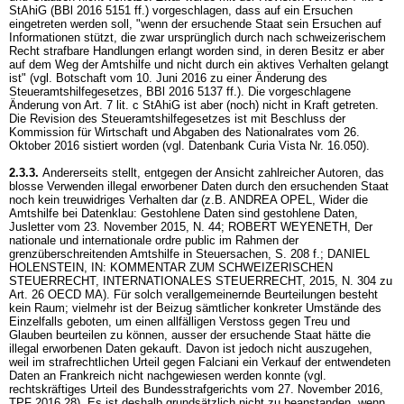
StAhiG
(BBl 2016 5151 ff.) vorgeschlagen, dass auf ein Ersuchen
eingetreten werden soll, "wenn der ersuchende Staat sein Ersuchen auf
Informationen stützt, die zwar ursprünglich durch nach schweizerischem
Recht strafbare Handlungen erlangt worden sind, in deren Besitz er aber
auf dem Weg der Amtshilfe und nicht durch ein aktives Verhalten gelangt
ist" (vgl. Botschaft vom 10. Juni 2016 zu einer Änderung des
Steueramtshilfegesetzes, BBl 2016 5137 ff.). Die vorgeschlagene
Änderung von
Art. 7 lit. c StAhiG
ist aber (noch) nicht in Kraft getreten.
Die Revision des Steueramtshilfegesetzes ist mit Beschluss der
Kommission für Wirtschaft und Abgaben des Nationalrates vom 26.
Oktober 2016 sistiert worden (vgl. Datenbank Curia Vista Nr. 16.050).
2.3.3.
Andererseits stellt, entgegen der Ansicht zahlreicher Autoren, das
blosse Verwenden illegal erworbener Daten durch den ersuchenden Staat
noch kein treuwidriges Verhalten dar (z.B. ANDREA OPEL, Wider die
Amtshilfe bei Datenklau: Gestohlene Daten sind gestohlene Daten,
Jusletter vom 23. November 2015, N. 44; ROBERT WEYENETH, Der
nationale und internationale ordre public im Rahmen der
grenzüberschreitenden Amtshilfe in Steuersachen, S. 208 f.; DANIEL
HOLENSTEIN, IN: KOMMENTAR ZUM SCHWEIZERISCHEN
STEUERRECHT, INTERNATIONALES STEUERRECHT, 2015, N. 304 zu
Art. 26 OECD MA). Für solch verallgemeinernde Beurteilungen besteht
kein Raum; vielmehr ist der Beizug sämtlicher konkreter Umstände des
Einzelfalls geboten, um einen allfälligen Verstoss gegen Treu und
Glauben beurteilen zu können, ausser der ersuchende Staat hätte die
illegal erworbenen Daten gekauft. Davon ist jedoch nicht auszugehen,
weil im strafrechtlichen Urteil gegen Falciani ein Verkauf der entwendeten
Daten an Frankreich nicht nachgewiesen werden konnte (vgl.
rechtskräftiges Urteil des Bundesstrafgerichts vom 27. November 2016,
TPF 2016 28). Es ist deshalb grundsätzlich nicht zu beanstanden, wenn