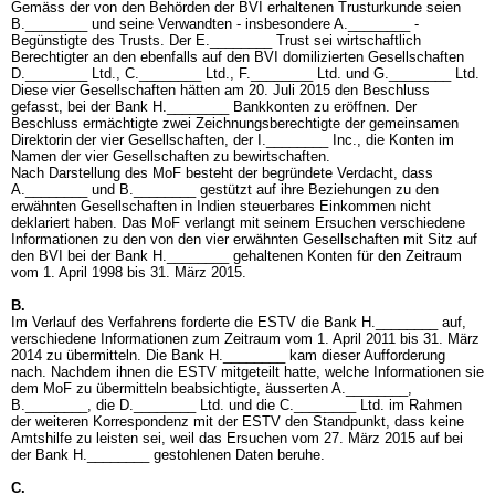
Gemäss der von den Behörden der BVI erhaltenen Trusturkunde seien
B.________ und seine Verwandten - insbesondere A.________ -
Begünstigte des Trusts. Der E.________ Trust sei wirtschaftlich
Berechtigter an den ebenfalls auf den BVI domilizierten Gesellschaften
D.________ Ltd., C.________ Ltd., F.________ Ltd. und G.________ Ltd.
Diese vier Gesellschaften hätten am 20. Juli 2015 den Beschluss
gefasst, bei der Bank H.________ Bankkonten zu eröffnen. Der
Beschluss ermächtigte zwei Zeichnungsberechtigte der gemeinsamen
Direktorin der vier Gesellschaften, der I.________ Inc., die Konten im
Namen der vier Gesellschaften zu bewirtschaften.
Nach Darstellung des MoF besteht der begründete Verdacht, dass
A.________ und B.________ gestützt auf ihre Beziehungen zu den
erwähnten Gesellschaften in Indien steuerbares Einkommen nicht
deklariert haben. Das MoF verlangt mit seinem Ersuchen verschiedene
Informationen zu den von den vier erwähnten Gesellschaften mit Sitz auf
den BVI bei der Bank H.________ gehaltenen Konten für den Zeitraum
vom 1. April 1998 bis 31. März 2015.
B.
Im Verlauf des Verfahrens forderte die ESTV die Bank H.________ auf,
verschiedene Informationen zum Zeitraum vom 1. April 2011 bis 31. März
2014 zu übermitteln. Die Bank H.________ kam dieser Aufforderung
nach. Nachdem ihnen die ESTV mitgeteilt hatte, welche Informationen sie
dem MoF zu übermitteln beabsichtigte, äusserten A.________,
B.________, die D.________ Ltd. und die C.________ Ltd. im Rahmen
der weiteren Korrespondenz mit der ESTV den Standpunkt, dass keine
Amtshilfe zu leisten sei, weil das Ersuchen vom 27. März 2015 auf bei
der Bank H.________ gestohlenen Daten beruhe.
C.