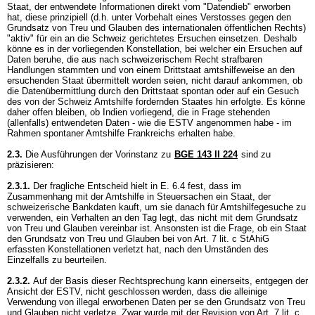
Staat, der entwendete Informationen direkt vom "Datendieb" erworben
hat, diese prinzipiell (d.h. unter Vorbehalt eines Verstosses gegen den
Grundsatz von Treu und Glauben des internationalen öffentlichen Rechts)
"aktiv" für ein an die Schweiz gerichtetes Ersuchen einsetzen. Deshalb
könne es in der vorliegenden Konstellation, bei welcher ein Ersuchen auf
Daten beruhe, die aus nach schweizerischem Recht strafbaren
Handlungen stammten und von einem Drittstaat amtshilfeweise an den
ersuchenden Staat übermittelt worden seien, nicht darauf ankommen, ob
die Datenübermittlung durch den Drittstaat spontan oder auf ein Gesuch
des von der Schweiz Amtshilfe fordernden Staates hin erfolgte. Es könne
daher offen bleiben, ob Indien vorliegend, die in Frage stehenden
(allenfalls) entwendeten Daten - wie die ESTV angenommen habe - im
Rahmen spontaner Amtshilfe Frankreichs erhalten habe.
2.3.
Die Ausführungen der Vorinstanz zu
BGE 143 II 224
sind zu
präzisieren:
2.3.1.
Der fragliche Entscheid hielt in E. 6.4 fest, dass im
Zusammenhang mit der Amtshilfe in Steuersachen ein Staat, der
schweizerische Bankdaten kauft, um sie danach für Amtshilfegesuche zu
verwenden, ein Verhalten an den Tag legt, das nicht mit dem Grundsatz
von Treu und Glauben vereinbar ist. Ansonsten ist die Frage, ob ein Staat
den Grundsatz von Treu und Glauben bei von
Art. 7 lit. c StAhiG
erfassten Konstellationen verletzt hat, nach den Umständen des
Einzelfalls zu beurteilen.
2.3.2.
Auf der Basis dieser Rechtsprechung kann einerseits, entgegen der
Ansicht der ESTV, nicht geschlossen werden, dass die alleinige
Verwendung von illegal erworbenen Daten per se den Grundsatz von Treu
und Glauben nicht verletze. Zwar wurde mit der Revision von
Art. 7 lit. c