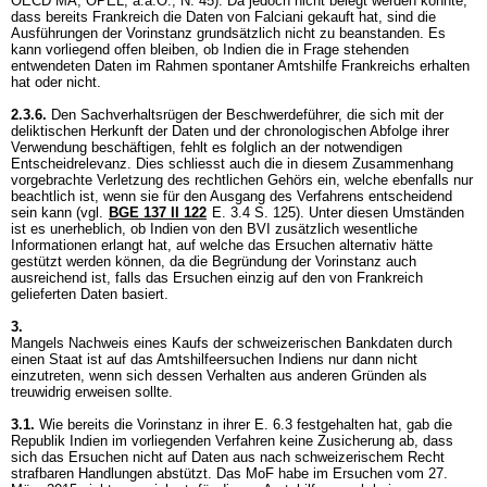
OECD MA; OPEL, a.a.O., N. 45). Da jedoch nicht belegt werden konnte,
dass bereits Frankreich die Daten von Falciani gekauft hat, sind die
Ausführungen der Vorinstanz grundsätzlich nicht zu beanstanden. Es
kann vorliegend offen bleiben, ob Indien die in Frage stehenden
entwendeten Daten im Rahmen spontaner Amtshilfe Frankreichs erhalten
hat oder nicht.
2.3.6.
Den Sachverhaltsrügen der Beschwerdeführer, die sich mit der
deliktischen Herkunft der Daten und der chronologischen Abfolge ihrer
Verwendung beschäftigen, fehlt es folglich an der notwendigen
Entscheidrelevanz. Dies schliesst auch die in diesem Zusammenhang
vorgebrachte Verletzung des rechtlichen Gehörs ein, welche ebenfalls nur
beachtlich ist, wenn sie für den Ausgang des Verfahrens entscheidend
sein kann (vgl.
BGE 137 II 122
E. 3.4 S. 125). Unter diesen Umständen
ist es unerheblich, ob Indien von den BVI zusätzlich wesentliche
Informationen erlangt hat, auf welche das Ersuchen alternativ hätte
gestützt werden können, da die Begründung der Vorinstanz auch
ausreichend ist, falls das Ersuchen einzig auf den von Frankreich
gelieferten Daten basiert.
3.
Mangels Nachweis eines Kaufs der schweizerischen Bankdaten durch
einen Staat ist auf das Amtshilfeersuchen Indiens nur dann nicht
einzutreten, wenn sich dessen Verhalten aus anderen Gründen als
treuwidrig erweisen sollte.
3.1.
Wie bereits die Vorinstanz in ihrer E. 6.3 festgehalten hat, gab die
Republik Indien im vorliegenden Verfahren keine Zusicherung ab, dass
sich das Ersuchen nicht auf Daten aus nach schweizerischem Recht
strafbaren Handlungen abstützt. Das MoF habe im Ersuchen vom 27.