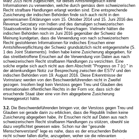
März 2015 nicht zugesichert, für dieses Amtshilfegesuch keine
Informationen zu verwenden, welche durch gemäss dem schweizerischen
Recht strafbare Handlungen erlangt worden sind. Eine entsprechende
Zusicherung der indischen Behörden finde sich auch nicht in den
gemeinsamen Erklärungen vom 15. Oktober 2014 und 15. Juni 2016 des
Revenue Secratary von Indien und des damaligen schweizerischen
Staatssekretärs für internationale Finanzfragen. Vielmehr hätten die
indischen Behörden noch im Juni 2016 gegenüber der Schweiz die
Meinung kundgetan, dass die Verwendung von nach schweizerischem
Recht gestohlenen Informationen für indisches Ersuchen einer
Amtshilfeverpflichtung der Schweiz grundsätzlich nicht entgegenstehe (S.
1 des Joint Statements). Indien habe keine Zusicherung abgegeben, für
das streitbetroffene Ersuchen auf die Verwendung von Daten aus nach
schweizerischem Recht strafbaren Handlungen zu verzichten. Eine
solche ergebe sich auch nicht aus dem Abschnitt "Progress on 7 (c) " in
der aktenkundigen Notiz zur Besprechung zwischen der ESTV und den
indischen Behörden vom 19. August 2016. Diese Erkenntnisse der
Vorinstanz werden von den Beschwerdeführenden nicht in Zweifel
gezogen. Insofern liegt kein Verstoss gegen Treu und Glauben des
internationalen öffentlichen Rechts in der Form vor, dass sich der
ersuchende Staat über eine von ihm abgegebene Zusicherung
hinweggesetzt hätte.
3.2.
Die Beschwerdeführenden bringen vor, der Verstoss gegen Treu und
Glauben sei gerade darin zu erblicken, dass die Republik Indien keine
Zusicherung abgegeben habe, ihr Ersuchen nicht auf Daten aus nach
schweizerischem Recht strafbaren Handlungen zu stützen, obwohl sie
dazu verpflichtet gewesen wäre. Schon nur der "gesunde
Menschenverstand" lege es nahe, dass es der ersuchenden Behörde
nicht schwer fallen dürfte, anzugeben, woher sie die relevanten