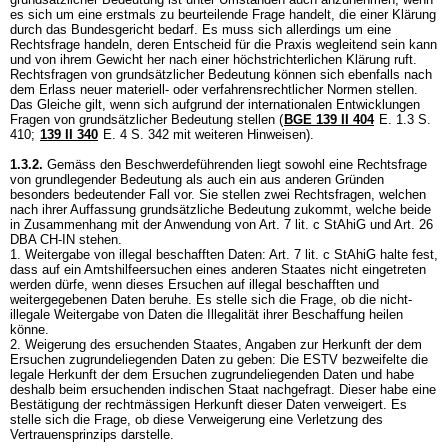
es sich um eine erstmals zu beurteilende Frage handelt, die einer Klärung
durch das Bundesgericht bedarf. Es muss sich allerdings um eine
Rechtsfrage handeln, deren Entscheid für die Praxis wegleitend sein kann
und von ihrem Gewicht her nach einer höchstrichterlichen Klärung ruft.
Rechtsfragen von grundsätzlicher Bedeutung können sich ebenfalls nach
dem Erlass neuer materiell- oder verfahrensrechtlicher Normen stellen.
Das Gleiche gilt, wenn sich aufgrund der internationalen Entwicklungen
Fragen von grundsätzlicher Bedeutung stellen (
BGE 139 II 404
E. 1.3 S.
410;
139 II 340
E. 4 S. 342 mit weiteren Hinweisen).
1.3.2.
Gemäss den Beschwerdeführenden liegt sowohl eine Rechtsfrage
von grundlegender Bedeutung als auch ein aus anderen Gründen
besonders bedeutender Fall vor. Sie stellen zwei Rechtsfragen, welchen
nach ihrer Auffassung grundsätzliche Bedeutung zukommt, welche beide
in Zusammenhang mit der Anwendung von
Art. 7 lit. c StAhiG
und Art. 26
DBA CH-IN stehen.
1. Weitergabe von illegal beschafften Daten:
Art. 7 lit. c StAhiG
halte fest,
dass auf ein Amtshilfeersuchen eines anderen Staates nicht eingetreten
werden dürfe, wenn dieses Ersuchen auf illegal beschafften und
weitergegebenen Daten beruhe. Es stelle sich die Frage, ob die nicht-
illegale Weitergabe von Daten die Illegalität ihrer Beschaffung heilen
könne.
2. Weigerung des ersuchenden Staates, Angaben zur Herkunft der dem
Ersuchen zugrundeliegenden Daten zu geben: Die ESTV bezweifelte die
legale Herkunft der dem Ersuchen zugrundeliegenden Daten und habe
deshalb beim ersuchenden indischen Staat nachgefragt. Dieser habe eine
Bestätigung der rechtmässigen Herkunft dieser Daten verweigert. Es
stelle sich die Frage, ob diese Verweigerung eine Verletzung des
Vertrauensprinzips darstelle.