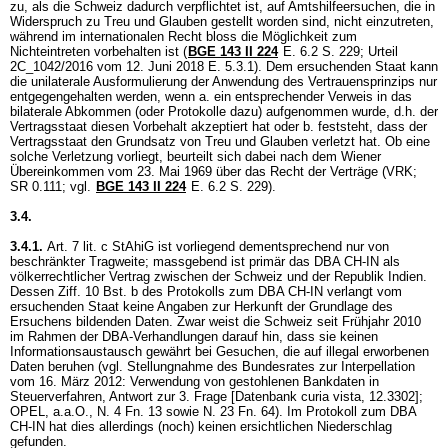
zu, als die Schweiz dadurch verpflichtet ist, auf Amtshilfeersuchen, die in
Widerspruch zu Treu und Glauben gestellt worden sind, nicht einzutreten,
während im internationalen Recht bloss die Möglichkeit zum
Nichteintreten vorbehalten ist (
BGE 143 II 224
E. 6.2 S. 229; Urteil
2C_1042/2016 vom 12. Juni 2018 E. 5.3.1). Dem ersuchenden Staat kann
die unilaterale Ausformulierung der Anwendung des Vertrauensprinzips nur
entgegengehalten werden, wenn a. ein entsprechender Verweis in das
bilaterale Abkommen (oder Protokolle dazu) aufgenommen wurde, d.h. der
Vertragsstaat diesen Vorbehalt akzeptiert hat oder b. feststeht, dass der
Vertragsstaat den Grundsatz von Treu und Glauben verletzt hat. Ob eine
solche Verletzung vorliegt, beurteilt sich dabei nach dem Wiener
Übereinkommen vom 23. Mai 1969 über das Recht der Verträge (VRK;
SR 0.111; vgl.
BGE 143 II 224
E. 6.2 S. 229).
3.4.
3.4.1.
Art. 7 lit. c StAhiG
ist vorliegend dementsprechend nur von
beschränkter Tragweite; massgebend ist primär das DBA CH-IN als
völkerrechtlicher Vertrag zwischen der Schweiz und der Republik Indien.
Dessen Ziff. 10 Bst. b des Protokolls zum DBA CH-IN verlangt vom
ersuchenden Staat keine Angaben zur Herkunft der Grundlage des
Ersuchens bildenden Daten. Zwar weist die Schweiz seit Frühjahr 2010
im Rahmen der DBA-Verhandlungen darauf hin, dass sie keinen
Informationsaustausch gewährt bei Gesuchen, die auf illegal erworbenen
Daten beruhen (vgl. Stellungnahme des Bundesrates zur Interpellation
vom 16. März 2012: Verwendung von gestohlenen Bankdaten in
Steuerverfahren, Antwort zur 3. Frage [Datenbank curia vista, 12.3302];
OPEL, a.a.O., N. 4 Fn. 13 sowie N. 23 Fn. 64). Im Protokoll zum DBA
CH-IN hat dies allerdings (noch) keinen ersichtlichen Niederschlag
gefunden.