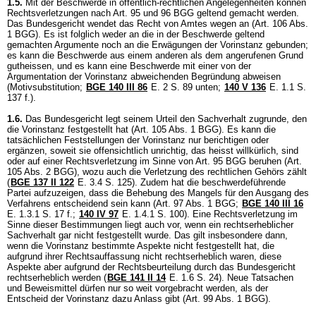
1.5.
Mit der Beschwerde in öffentlich-rechtlichen Angelegenheiten können
Rechtsverletzungen nach
Art. 95 und 96 BGG
geltend gemacht werden.
Das Bundesgericht wendet das Recht von Amtes wegen an (
Art. 106 Abs.
1 BGG
). Es ist folglich weder an die in der Beschwerde geltend
gemachten Argumente noch an die Erwägungen der Vorinstanz gebunden;
es kann die Beschwerde aus einem anderen als dem angerufenen Grund
gutheissen, und es kann eine Beschwerde mit einer von der
Argumentation der Vorinstanz abweichenden Begründung abweisen
(Motivsubstitution;
BGE 140 III 86
E. 2 S. 89 unten;
140 V 136
E. 1.1 S.
137 f.).
1.6.
Das Bundesgericht legt seinem Urteil den Sachverhalt zugrunde, den
die Vorinstanz festgestellt hat (
Art. 105 Abs. 1 BGG
). Es kann die
tatsächlichen Feststellungen der Vorinstanz nur berichtigen oder
ergänzen, soweit sie offensichtlich unrichtig, das heisst willkürlich, sind
oder auf einer Rechtsverletzung im Sinne von
Art. 95 BGG
beruhen (
Art.
105 Abs. 2 BGG
), wozu auch die Verletzung des rechtlichen Gehörs zählt
(
BGE 137 II 122
E. 3.4 S. 125). Zudem hat die beschwerdeführende
Partei aufzuzeigen, dass die Behebung des Mangels für den Ausgang des
Verfahrens entscheidend sein kann (
Art. 97 Abs. 1 BGG
;
BGE 140 III 16
E. 1.3.1 S. 17 f.;
140 IV 97
E. 1.4.1 S. 100). Eine Rechtsverletzung im
Sinne dieser Bestimmungen liegt auch vor, wenn ein rechtserheblicher
Sachverhalt gar nicht festgestellt wurde. Das gilt insbesondere dann,
wenn die Vorinstanz bestimmte Aspekte nicht festgestellt hat, die
aufgrund ihrer Rechtsauffassung nicht rechtserheblich waren, diese
Aspekte aber aufgrund der Rechtsbeurteilung durch das Bundesgericht
rechtserheblich werden (
BGE 141 II 14
E. 1.6 S. 24). Neue Tatsachen
und Beweismittel dürfen nur so weit vorgebracht werden, als der
Entscheid der Vorinstanz dazu Anlass gibt (
Art. 99 Abs. 1 BGG
).