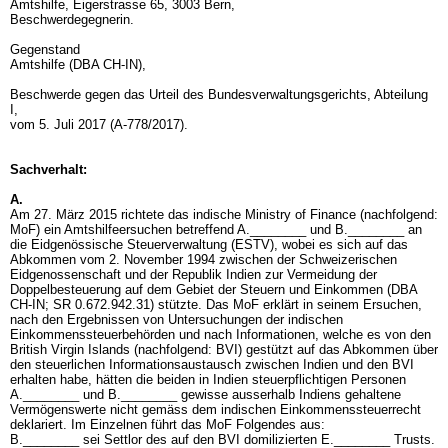
Amtshilfe, Eigerstrasse 65, 3003 Bern,
Beschwerdegegnerin.
Gegenstand
Amtshilfe (DBA CH-IN),
Beschwerde gegen das Urteil des Bundesverwaltungsgerichts, Abteilung
I,
vom 5. Juli 2017 (A-778/2017).
Sachverhalt:
A.
Am 27. März 2015 richtete das indische Ministry of Finance (nachfolgend:
MoF) ein Amtshilfeersuchen betreffend A.________ und B.________ an
die Eidgenössische Steuerverwaltung (ESTV), wobei es sich auf das
Abkommen vom 2. November 1994 zwischen der Schweizerischen
Eidgenossenschaft und der Republik Indien zur Vermeidung der
Doppelbesteuerung auf dem Gebiet der Steuern und Einkommen (DBA
CH-IN; SR 0.672.942.31) stützte. Das MoF erklärt in seinem Ersuchen,
nach den Ergebnissen von Untersuchungen der indischen
Einkommenssteuerbehörden und nach Informationen, welche es von den
British Virgin Islands (nachfolgend: BVI) gestützt auf das Abkommen über
den steuerlichen Informationsaustausch zwischen Indien und den BVI
erhalten habe, hätten die beiden in Indien steuerpflichtigen Personen
A.________ und B.________ gewisse ausserhalb Indiens gehaltene
Vermögenswerte nicht gemäss dem indischen Einkommenssteuerrecht
deklariert. Im Einzelnen führt das MoF Folgendes aus:
B.________ sei Settlor des auf den BVI domilizierten E.________ Trusts.