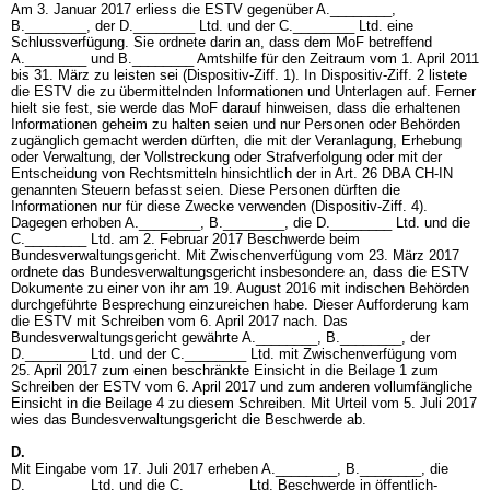
Am 3. Januar 2017 erliess die ESTV gegenüber A.________,
B.________, der D.________ Ltd. und der C.________ Ltd. eine
Schlussverfügung. Sie ordnete darin an, dass dem MoF betreffend
A.________ und B.________ Amtshilfe für den Zeitraum vom 1. April 2011
bis 31. März zu leisten sei (Dispositiv-Ziff. 1). In Dispositiv-Ziff. 2 listete
die ESTV die zu übermittelnden Informationen und Unterlagen auf. Ferner
hielt sie fest, sie werde das MoF darauf hinweisen, dass die erhaltenen
Informationen geheim zu halten seien und nur Personen oder Behörden
zugänglich gemacht werden dürften, die mit der Veranlagung, Erhebung
oder Verwaltung, der Vollstreckung oder Strafverfolgung oder mit der
Entscheidung von Rechtsmitteln hinsichtlich der in Art. 26 DBA CH-IN
genannten Steuern befasst seien. Diese Personen dürften die
Informationen nur für diese Zwecke verwenden (Dispositiv-Ziff. 4).
Dagegen erhoben A.________, B.________, die D.________ Ltd. und die
C.________ Ltd. am 2. Februar 2017 Beschwerde beim
Bundesverwaltungsgericht. Mit Zwischenverfügung vom 23. März 2017
ordnete das Bundesverwaltungsgericht insbesondere an, dass die ESTV
Dokumente zu einer von ihr am 19. August 2016 mit indischen Behörden
durchgeführte Besprechung einzureichen habe. Dieser Aufforderung kam
die ESTV mit Schreiben vom 6. April 2017 nach. Das
Bundesverwaltungsgericht gewährte A.________, B.________, der
D.________ Ltd. und der C.________ Ltd. mit Zwischenverfügung vom
25. April 2017 zum einen beschränkte Einsicht in die Beilage 1 zum
Schreiben der ESTV vom 6. April 2017 und zum anderen vollumfängliche
Einsicht in die Beilage 4 zu diesem Schreiben. Mit Urteil vom 5. Juli 2017
wies das Bundesverwaltungsgericht die Beschwerde ab.
D.
Mit Eingabe vom 17. Juli 2017 erheben A.________, B.________, die
D.________ Ltd. und die C.________ Ltd. Beschwerde in öffentlich-