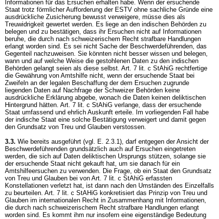
Informationen für das Ersuchen erhalten habe. Wenn der ersuchende
Staat trotz förmlicher Aufforderung der ESTV ohne sachliche Gründe eine
ausdrückliche Zusicherung bewusst verweigere, müsse dies als
Treuwidrigkeit gewertet werden. Es liege an den indischen Behörden zu
belegen und zu bestätigen, dass ihr Ersuchen nicht auf Informationen
beruhe, die durch nach schweizerischem Recht strafbare Handlungen
erlangt worden sind. Es sei nicht Sache der Beschwerdeführenden, das
Gegenteil nachzuweisen. Sie könnten nicht besser wissen und belegen,
wann und auf welche Weise die gestohlenen Daten zu den indischen
Behörden gelangt seien als diese selbst.
Art. 7 lit. c StAhiG
rechtfertige
die Gewährung von Amtshilfe nicht, wenn der ersuchende Staat bei
Zweifeln an der legalen Beschaffung der dem Ersuchen zugrunde
liegenden Daten auf Nachfrage der Schweizer Behörden keine
ausdrückliche Erklärung abgebe, wonach die Daten keinen deliktischen
Hintergrund hätten.
Art. 7 lit. c StAhiG
verlange, dass der ersuchende
Staat umfassend und ehrlich Auskunft erteile. Im vorliegenden Fall habe
der indische Staat eine solche Bestätigung verweigert und damit gegen
den Grundsatz von Treu und Glauben verstossen.
3.3.
Wie bereits ausgeführt (vgl. E. 2.3.1), darf entgegen der Ansicht der
Beschwerdeführenden grundsätzlich auch auf Ersuchen eingetreten
werden, die sich auf Daten deliktischen Ursprungs stützen, solange sie
der ersuchende Staat nicht gekauft hat, um sie danach für ein
Amtshilfeersuchen zu verwenden. Die Frage, ob ein Staat den Grundsatz
von Treu und Glauben bei von
Art. 7 lit. c StAhiG
erfassten
Konstellationen verletzt hat, ist dann nach den Umständen des Einzelfalls
zu beurteilen.
Art. 7 lit. c StAHiG
konkretisiert das Prinzip von Treu und
Glauben im internationalen Recht in Zusammenhang mit Informationen,
die durch nach schweizerischem Recht strafbare Handlungen erlangt
worden sind. Es kommt ihm nur insofern eine eigenständige Bedeutung