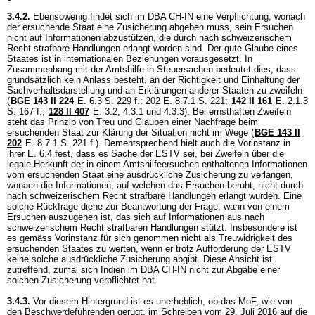
3.4.2.
Ebensowenig findet sich im DBA CH-IN eine Verpflichtung, wonach
der ersuchende Staat eine Zusicherung abgeben muss, sein Ersuchen
nicht auf Informationen abzustützen, die durch nach schweizerischem
Recht strafbare Handlungen erlangt worden sind. Der gute Glaube eines
Staates ist in internationalen Beziehungen vorausgesetzt. In
Zusammenhang mit der Amtshilfe in Steuersachen bedeutet dies, dass
grundsätzlich kein Anlass besteht, an der Richtigkeit und Einhaltung der
Sachverhaltsdarstellung und an Erklärungen anderer Staaten zu zweifeln
(
BGE 143 II 224
E. 6.3 S. 229 f.; 202 E. 8.7.1 S. 221;
142 II 161
E. 2.1.3
S. 167 f.;
128 II 407
E. 3.2, 4.3.1 und 4.3.3). Bei ernsthaften Zweifeln
steht das Prinzip von Treu und Glauben einer Nachfrage beim
ersuchenden Staat zur Klärung der Situation nicht im Wege (
BGE 143 II
202
E. 8.7.1 S. 221 f.). Dementsprechend hielt auch die Vorinstanz in
ihrer E. 6.4 fest, dass es Sache der ESTV sei, bei Zweifeln über die
legale Herkunft der in einem Amtshilfeersuchen enthaltenen Informationen
vom ersuchenden Staat eine ausdrückliche Zusicherung zu verlangen,
wonach die Informationen, auf welchen das Ersuchen beruht, nicht durch
nach schweizerischem Recht strafbare Handlungen erlangt wurden. Eine
solche Rückfrage diene zur Beantwortung der Frage, wann von einem
Ersuchen auszugehen ist, das sich auf Informationen aus nach
schweizerischem Recht strafbaren Handlungen stützt. Insbesondere ist
es gemäss Vorinstanz für sich genommen nicht als Treuwidrigkeit des
ersuchenden Staates zu werten, wenn er trotz Aufforderung der ESTV
keine solche ausdrückliche Zusicherung abgibt. Diese Ansicht ist
zutreffend, zumal sich Indien im DBA CH-IN nicht zur Abgabe einer
solchen Zusicherung verpflichtet hat.
3.4.3.
Vor diesem Hintergrund ist es unerheblich, ob das MoF, wie von
den Beschwerdeführenden gerügt, im Schreiben vom 29. Juli 2016 auf die