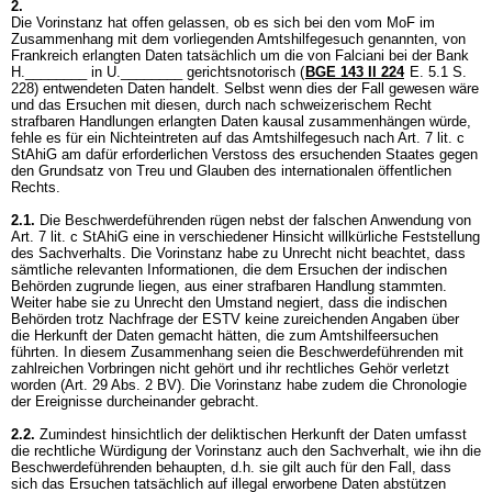
2.
Die Vorinstanz hat offen gelassen, ob es sich bei den vom MoF im
Zusammenhang mit dem vorliegenden Amtshilfegesuch genannten, von
Frankreich erlangten Daten tatsächlich um die von Falciani bei der Bank
H.________ in U.________ gerichtsnotorisch (
BGE 143 II 224
E. 5.1 S.
228) entwendeten Daten handelt. Selbst wenn dies der Fall gewesen wäre
und das Ersuchen mit diesen, durch nach schweizerischem Recht
strafbaren Handlungen erlangten Daten kausal zusammenhängen würde,
fehle es für ein Nichteintreten auf das Amtshilfegesuch nach
Art. 7 lit. c
StAhiG
am dafür erforderlichen Verstoss des ersuchenden Staates gegen
den Grundsatz von Treu und Glauben des internationalen öffentlichen
Rechts.
2.1.
Die Beschwerdeführenden rügen nebst der falschen Anwendung von
Art. 7 lit. c StAhiG
eine in verschiedener Hinsicht willkürliche Feststellung
des Sachverhalts. Die Vorinstanz habe zu Unrecht nicht beachtet, dass
sämtliche relevanten Informationen, die dem Ersuchen der indischen
Behörden zugrunde liegen, aus einer strafbaren Handlung stammten.
Weiter habe sie zu Unrecht den Umstand negiert, dass die indischen
Behörden trotz Nachfrage der ESTV keine zureichenden Angaben über
die Herkunft der Daten gemacht hätten, die zum Amtshilfeersuchen
führten. In diesem Zusammenhang seien die Beschwerdeführenden mit
zahlreichen Vorbringen nicht gehört und ihr rechtliches Gehör verletzt
worden (
Art. 29 Abs. 2 BV
). Die Vorinstanz habe zudem die Chronologie
der Ereignisse durcheinander gebracht.
2.2.
Zumindest hinsichtlich der deliktischen Herkunft der Daten umfasst
die rechtliche Würdigung der Vorinstanz auch den Sachverhalt, wie ihn die
Beschwerdeführenden behaupten, d.h. sie gilt auch für den Fall, dass
sich das Ersuchen tatsächlich auf illegal erworbene Daten abstützen