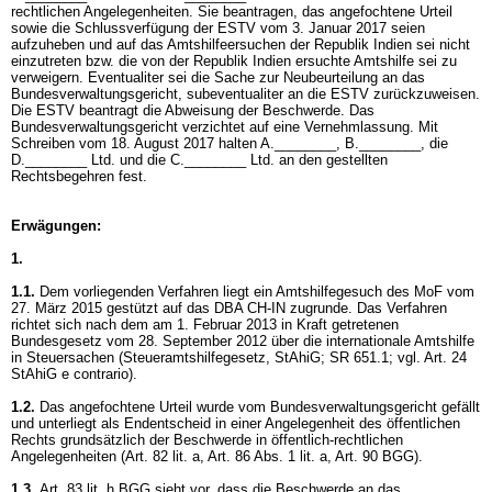
rechtlichen Angelegenheiten. Sie beantragen, das angefochtene Urteil
sowie die Schlussverfügung der ESTV vom 3. Januar 2017 seien
aufzuheben und auf das Amtshilfeersuchen der Republik Indien sei nicht
einzutreten bzw. die von der Republik Indien ersuchte Amtshilfe sei zu
verweigern. Eventualiter sei die Sache zur Neubeurteilung an das
Bundesverwaltungsgericht, subeventualiter an die ESTV zurückzuweisen.
Die ESTV beantragt die Abweisung der Beschwerde. Das
Bundesverwaltungsgericht verzichtet auf eine Vernehmlassung. Mit
Schreiben vom 18. August 2017 halten A.________, B.________, die
D.________ Ltd. und die C.________ Ltd. an den gestellten
Rechtsbegehren fest.
Erwägungen:
1.
1.1.
Dem vorliegenden Verfahren liegt ein Amtshilfegesuch des MoF vom
27. März 2015 gestützt auf das DBA CH-IN zugrunde. Das Verfahren
richtet sich nach dem am 1. Februar 2013 in Kraft getretenen
Bundesgesetz vom 28. September 2012 über die internationale Amtshilfe
in Steuersachen (Steueramtshilfegesetz, StAhiG; SR 651.1; vgl.
Art. 24
StAhiG
e contrario).
1.2.
Das angefochtene Urteil wurde vom Bundesverwaltungsgericht gefällt
und unterliegt als Endentscheid in einer Angelegenheit des öffentlichen
Rechts grundsätzlich der Beschwerde in öffentlich-rechtlichen
Angelegenheiten (
Art. 82 lit. a,
Art. 86 Abs. 1 lit. a,
Art. 90 BGG
).
1.3.
Art. 83 lit. h BGG
sieht vor, dass die Beschwerde an das