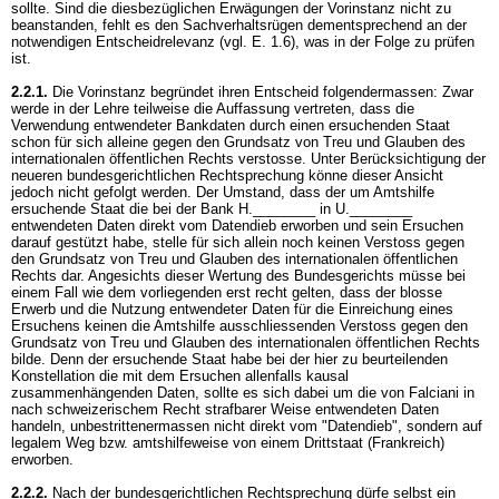
sollte. Sind die diesbezüglichen Erwägungen der Vorinstanz nicht zu
beanstanden, fehlt es den Sachverhaltsrügen dementsprechend an der
notwendigen Entscheidrelevanz (vgl. E. 1.6), was in der Folge zu prüfen
ist.
2.2.1.
Die Vorinstanz begründet ihren Entscheid folgendermassen: Zwar
werde in der Lehre teilweise die Auffassung vertreten, dass die
Verwendung entwendeter Bankdaten durch einen ersuchenden Staat
schon für sich alleine gegen den Grundsatz von Treu und Glauben des
internationalen öffentlichen Rechts verstosse. Unter Berücksichtigung der
neueren bundesgerichtlichen Rechtsprechung könne dieser Ansicht
jedoch nicht gefolgt werden. Der Umstand, dass der um Amtshilfe
ersuchende Staat die bei der Bank H.________ in U.________
entwendeten Daten direkt vom Datendieb erworben und sein Ersuchen
darauf gestützt habe, stelle für sich allein noch keinen Verstoss gegen
den Grundsatz von Treu und Glauben des internationalen öffentlichen
Rechts dar. Angesichts dieser Wertung des Bundesgerichts müsse bei
einem Fall wie dem vorliegenden erst recht gelten, dass der blosse
Erwerb und die Nutzung entwendeter Daten für die Einreichung eines
Ersuchens keinen die Amtshilfe ausschliessenden Verstoss gegen den
Grundsatz von Treu und Glauben des internationalen öffentlichen Rechts
bilde. Denn der ersuchende Staat habe bei der hier zu beurteilenden
Konstellation die mit dem Ersuchen allenfalls kausal
zusammenhängenden Daten, sollte es sich dabei um die von Falciani in
nach schweizerischem Recht strafbarer Weise entwendeten Daten
handeln, unbestrittenermassen nicht direkt vom "Datendieb", sondern auf
legalem Weg bzw. amtshilfeweise von einem Drittstaat (Frankreich)
erworben.
2.2.2.
Nach der bundesgerichtlichen Rechtsprechung dürfe selbst ein