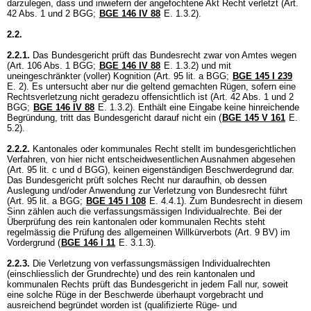
darzulegen, dass und inwiefern der angefochtene Akt Recht verletzt (
Art.
42 Abs. 1 und 2 BGG
;
BGE 146 IV 88
E. 1.3.2).
2.2.
2.2.1.
Das Bundesgericht prüft das Bundesrecht zwar von Amtes wegen
(
Art. 106 Abs. 1 BGG
;
BGE 146 IV 88
E. 1.3.2) und mit
uneingeschränkter (voller) Kognition (
Art. 95 lit. a BGG
;
BGE 145 I 239
E. 2). Es untersucht aber nur die geltend gemachten Rügen, sofern eine
Rechtsverletzung nicht geradezu offensichtlich ist (
Art. 42 Abs. 1 und 2
BGG
;
BGE 146 IV 88
E. 1.3.2). Enthält eine Eingabe keine hinreichende
Begründung, tritt das Bundesgericht darauf nicht ein (
BGE 145 V 161
E.
5.2).
2.2.2.
Kantonales oder kommunales Recht stellt im bundesgerichtlichen
Verfahren, von hier nicht entscheidwesentlichen Ausnahmen abgesehen
(
Art. 95 lit. c und d BGG
), keinen eigenständigen Beschwerdegrund dar.
Das Bundesgericht prüft solches Recht nur daraufhin, ob dessen
Auslegung und/oder Anwendung zur Verletzung von Bundesrecht führt
(
Art. 95 lit. a BGG
;
BGE 145 I 108
E. 4.4.1). Zum Bundesrecht in diesem
Sinn zählen auch die verfassungsmässigen Individualrechte. Bei der
Überprüfung des rein kantonalen oder kommunalen Rechts steht
regelmässig die Prüfung des allgemeinen Willkürverbots (
Art. 9 BV
) im
Vordergrund (
BGE 146 I 11
E. 3.1.3).
2.2.3.
Die Verletzung von verfassungsmässigen Individualrechten
(einschliesslich der Grundrechte) und des rein kantonalen und
kommunalen Rechts prüft das Bundesgericht in jedem Fall nur, soweit
eine solche Rüge in der Beschwerde überhaupt vorgebracht und
ausreichend begründet worden ist (qualifizierte Rüge- und