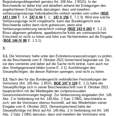
Begründungsobliegenheit gemäss
Art. 106 Abs. 2 BGG
). In der
Beschwerde ist daher klar und detailliert anhand der Erwägungen des
angefochtenen Entscheids darzulegen, dass und inwiefern
verfassungsmässige Individualrechte verletzt worden sein sollen (
BGE
147 I 194
E. 3.4;
147 II 44
E. 1.;
147 V 156
E. 7.2.3). Wird eine solche
Verfassungsrüge nicht vorgebracht, kann das Bundesgericht eine
Beschwerde selbst dann nicht gutheissen, wenn eine
Verfassungsverletzung tatsächlich vorliegt (
BGE 143 II 283
E. 1.2.2).
Bloss allgemein gehaltene, appellatorische Kritik am vorinstanzlichen
Entscheid ist nicht zu hören und führt zum Nichteintreten auf die Eingabe
(
BGE 146 IV 88
E. 1.3.1).
3.
3.1.
Die Vorinstanz hatte unter den Eintretensvoraussetzungen zu prüfen,
ob die Beschwerde vom 8. Oktober 2021 hinreichend begründet sei. Da
sie dies verneinte und daher auf die Sache nicht eintrat, kann auch nur
dies Streitgegenstand bilden (vorne E. 2.1). Ausführungen des
Steuerpflichtigen, die diesen Rahmen sprengen, sind nicht zu hören.
3.2.
Nach den für das Bundesgericht verbindlichen Feststellungen der
Vorinstanz (
Art. 105 Abs. 1 BGG
;
BGE 147 V 124
E. 1.1) hatte der
Steuerpflichtige sich in seiner Beschwerdeschrift vom 8. Oktober 2021
hauptsächlich mit der Wiedergabe der zivilprozessualen
Gesetzesbestimmungen begnügt. Zur Verbesserung eingeladen (Art. 145
Abs. 2 in Verbindung mit
Art. 140 Abs. 2 Satz 2 DBG
, beschränkte er
sich, wie die Vorinstanz ebenso feststellt, auf das Wiederholen seiner
Eingabe vom 8. Oktober 2021. Dementsprechend hätte der
Steuerpflichtige mit Blick auf Art. 145 Abs. 2 in Verbindung mit
Art. 140
Abs. 2 Satz 1 DBG
darzutun, dass und inwiefern der Vorinstanz eine