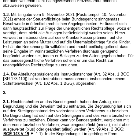
der auch weiterhin nicht nachgewiesenen Prozessarmut ohnehin
abzuweisen gewesen.
1.3.
Mit Eingabe vom 9. November 2021 (Poststempel: 10. November
2021) erhebt der Steuerpflichtige beim Bundesgericht sinngemäss
Beschwerde in öffentlich-rechtlichen Angelegenheiten. Er äussert sich
darin hauptsächlich zur Frage der unentgeltlichen Rechtspflege, wozu er
vorträgt, dass nicht alle Auslagen berücksichtigt worden seien. Hierzu
verweist er insbesondere auf seine Krankenkassenprämien, auf die
Leistungen an seine Mutter und auf die Unterhaltsbeiträge für die Kinder.
Er hält die Berechnung für willkürlich und macht beiläufig geltend, dass
seine Eingabe im vorinstanzlichen Verfahren durchaus genügend
begründet worden sei, indem er Beilagen zu den Akten gegeben habe. Für
das bundesgerichtliche Verfahren scheint er um das Recht zur
unentgeltlichen Rechtspflege zu ersuchen.
1.4.
Der Abteilungspräsident als Instruktionsrichter (
Art. 32 Abs. 1 BGG
[SR 173.110]) hat von Instruktionsmassnahmen, insbesondere einem
Schriftenwechsel (
Art. 102 Abs. 1 BGG
), abgesehen.
2.
2.1.
Rechtsschriften an das Bundesgericht haben den Antrag, eine
Begründung und die Beweismittel zu enthalten. Die Begründung hat sich
auf den Streitgegenstand des vorinstanzlichen Verfahrens zu beziehen.
Die Begründung hat sich auf den Streitgegenstand des vorinstanzlichen
Verfahrens zu beziehen. Dieser kann vor Bundesgericht, verglichen mit
dem vorinstanzlichen Verfahren, zwar eingeschränkt (minus), nicht aber
ausgeweitet (plus) oder geändert (aliud) werden (
Art. 99 Abs. 2 BGG
;
BGE 143 V 19
E. 1.1). In der Begründung ist in gedrängter Form