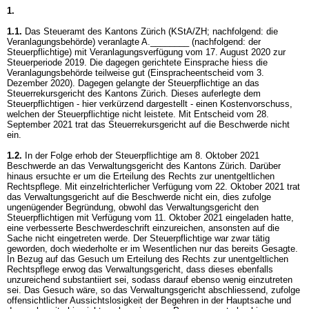
1.
1.1.
Das Steueramt des Kantons Zürich (KStA/ZH; nachfolgend: die
Veranlagungsbehörde) veranlagte A.________ (nachfolgend: der
Steuerpflichtige) mit Veranlagungsverfügung vom 17. August 2020 zur
Steuerperiode 2019. Die dagegen gerichtete Einsprache hiess die
Veranlagungsbehörde teilweise gut (Einspracheentscheid vom 3.
Dezember 2020). Dagegen gelangte der Steuerpflichtige an das
Steuerrekursgericht des Kantons Zürich. Dieses auferlegte dem
Steuerpflichtigen - hier verkürzend dargestellt - einen Kostenvorschuss,
welchen der Steuerpflichtige nicht leistete. Mit Entscheid vom 28.
September 2021 trat das Steuerrekursgericht auf die Beschwerde nicht
ein.
1.2.
In der Folge erhob der Steuerpflichtige am 8. Oktober 2021
Beschwerde an das Verwaltungsgericht des Kantons Zürich. Darüber
hinaus ersuchte er um die Erteilung des Rechts zur unentgeltlichen
Rechtspflege. Mit einzelrichterlicher Verfügung vom 22. Oktober 2021 trat
das Verwaltungsgericht auf die Beschwerde nicht ein, dies zufolge
ungenügender Begründung, obwohl das Verwaltungsgericht den
Steuerpflichtigen mit Verfügung vom 11. Oktober 2021 eingeladen hatte,
eine verbesserte Beschwerdeschrift einzureichen, ansonsten auf die
Sache nicht eingetreten werde. Der Steuerpflichtige war zwar tätig
geworden, doch wiederholte er im Wesentlichen nur das bereits Gesagte.
In Bezug auf das Gesuch um Erteilung des Rechts zur unentgeltlichen
Rechtspflege erwog das Verwaltungsgericht, dass dieses ebenfalls
unzureichend substantiiert sei, sodass darauf ebenso wenig einzutreten
sei. Das Gesuch wäre, so das Verwaltungsgericht abschliessend, zufolge
offensichtlicher Aussichtslosigkeit der Begehren in der Hauptsache und