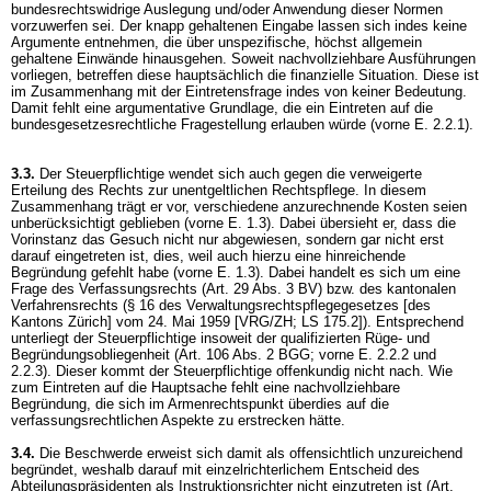
bundesrechtswidrige Auslegung und/oder Anwendung dieser Normen
vorzuwerfen sei. Der knapp gehaltenen Eingabe lassen sich indes keine
Argumente entnehmen, die über unspezifische, höchst allgemein
gehaltene Einwände hinausgehen. Soweit nachvollziehbare Ausführungen
vorliegen, betreffen diese hauptsächlich die finanzielle Situation. Diese ist
im Zusammenhang mit der Eintretensfrage indes von keiner Bedeutung.
Damit fehlt eine argumentative Grundlage, die ein Eintreten auf die
bundesgesetzesrechtliche Fragestellung erlauben würde (vorne E. 2.2.1).
3.3.
Der Steuerpflichtige wendet sich auch gegen die verweigerte
Erteilung des Rechts zur unentgeltlichen Rechtspflege. In diesem
Zusammenhang trägt er vor, verschiedene anzurechnende Kosten seien
unberücksichtigt geblieben (vorne E. 1.3). Dabei übersieht er, dass die
Vorinstanz das Gesuch nicht nur abgewiesen, sondern gar nicht erst
darauf eingetreten ist, dies, weil auch hierzu eine hinreichende
Begründung gefehlt habe (vorne E. 1.3). Dabei handelt es sich um eine
Frage des Verfassungsrechts (
Art. 29 Abs. 3 BV
) bzw. des kantonalen
Verfahrensrechts (§ 16 des Verwaltungsrechtspflegegesetzes [des
Kantons Zürich] vom 24. Mai 1959 [VRG/ZH; LS 175.2]). Entsprechend
unterliegt der Steuerpflichtige insoweit der qualifizierten Rüge- und
Begründungsobliegenheit (
Art. 106 Abs. 2 BGG
; vorne E. 2.2.2 und
2.2.3). Dieser kommt der Steuerpflichtige offenkundig nicht nach. Wie
zum Eintreten auf die Hauptsache fehlt eine nachvollziehbare
Begründung, die sich im Armenrechtspunkt überdies auf die
verfassungsrechtlichen Aspekte zu erstrecken hätte.
3.4.
Die Beschwerde erweist sich damit als offensichtlich unzureichend
begründet, weshalb darauf mit einzelrichterlichem Entscheid des
Abteilungspräsidenten als Instruktionsrichter nicht einzutreten ist (
Art.