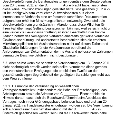
Beschwerdeführerin die Beratungsleistungen gemäss dem Beratervertrag
vom 28. Januar 2011 an die D.________ AG erbracht habe, ansonsten
diese keine Provisionszahlungen geleistet hätte. Wie gesehen (E. 2.4.2),
ist bei erfolgswirksam verbuchten Aufwandsposten aus einem
internationalen Verhältnis eine umfassende schriftliche Dokumentation
aufgrund der erhöhten Mitwirkungspflichten notwendig. Zwar stellt die
Beschwerdeführerin grundsätzlich in Abrede, dass diese Pflichten für
ihren Fall überhaupt Geltung beanspruchen könnten, weil es sich nicht um
eine verdeckte Gewinnausschüttung an ihren Geschäftsführer handle.
Jedoch betrifft das vorliegende Verfahren einerseits gar keine verdeckte
Gewinnausschüttung und andererseits beschränken sich die erhöhten
Mitwirkungspflichten bei Auslandstransfers nicht auf diesen Tatbestand.
Glaubhafte Erklärungen für die Versäumnisse betreffend die
Anforderungen zur Dokumentation der ins Ausland geflossenen Zahlungen
vermag die Beschwerdeführerin nicht beizubringen.
3.2.
Aber selbst wenn die schriftliche Vereinbarung vom 13. Januar 2011
nicht nachträglich erstellt worden sein sollte, vermöchte diese gemäss
den vorinstanzlichen Erwägungen die erheblichen Zweifel an der
geschäftsmässigen Begründetheit der getätigten Barzahlungen nicht aus
dem Weg zu räumen.
3.2.1.
Es mangle der Vereinbarung an wesentlichen
Vertragsbestandteilen: insbesondere die Höhe der Entschädigung, das
Arbeitspensum sowie die Adresse von C.________. Ebenso fehle ein
Hinweis darauf, dass sich die Beschwerdeführerin beim Abschluss des
Vertrages noch in der Gründungsphase befunden habe und erst am 20.
Januar 2011 ins Handelsregister eingetragen worden sei. Die Vereinbarung
soll aufgrund einer Geschäftsbeziehung mit der D.________ AG in
Österreich geschlossen worden sein und die Beschwerdeführerin habe