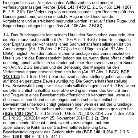
hingegen bloss auf Verletzung des Willkürverbots und anderer
verfassungsmässiger Rechte (
BGE 143 II 459
E. 2.1 S. 465;
134 II 207
E. 2 S. 210). Die Verletzung von verfassungsmässigen Rechten prüft das
Bundesgericht nur, wenn eine solche Rüge in der Beschwerde
vorgebracht und ausreichend begründet worden ist (qualifizierte Rüge- und
Begründungsobliegenheit gemäss
Art. 106 Abs. 2 BGG
).
1.4.
Das Bundesgericht legt seinem Urteil den Sachverhalt zugrunde, den
die Vorinstanz festgestellt hat (
Art. 105 Abs. 1 BGG
). Eine Berichtigung
oder Ergänzung der vorinstanzlichen Sachverhaltsfeststellungen ist von
Amtes wegen (
Art. 105 Abs. 2 BGG
) oder auf Rüge hin (
Art. 97 Abs. 1
BGG
) möglich. Von den tatsächlichen Grundlagen des vorinstanzlichen
Urteils weicht das Bundesgericht jedoch nur ab, wenn diese offensichtlich
unrichtig, sprich willkürlich sind oder auf einer Rechtsverletzung im Sinne
von
Art. 95 BGG
beruhen und die Behebung des Mangels für den
Verfahrensausgang entscheidend sein kann (
Art. 97 Abs. 1 BGG
;
BGE
142 I 135
E. 1.6 S. 144 f.). Zur Sachverhaltsfeststellung gehört auch die
auf Indizien gestützte Beweiswürdigung. Die Sachverhaltsfeststellung
bzw. Beweiswürdigung erweist sich als willkürlich gemäss
Art. 9 BV
, wenn
sie offensichtlich unhaltbar oder aktenwidrig ist, wenn das Gericht Sinn
und Tragweite eines Beweismittels offensichtlich verkannt hat, wenn es
ohne sachlichen Grund ein wichtiges und entscheidwesentliches
Beweismittel unberücksichtigt gelassen oder wenn es auf der Grundlage
der festgestellten Tatsachen unhaltbare Schlussfolgerungen gezogen hat
(
BGE 140 III 264
E. 2.3 S. 265 f.; Urteile 2C_1072/2014 vom 9. Juli 2015
E. 1.4; 2C_310/2014 vom 25. November 2014 E. 1.2). Eine
entsprechende Rüge ist substanziiert vorzubringen; auf rein
appellatorische Kritik an der Sachverhaltsfeststellung bzw.
Beweiswürdigung geht das Gericht nicht ein (
BGE 140 III 264
E. 2.3 S.
266;
139 II 404
E. 10.1 S. 444 f.).