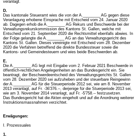
veranlagt.
D.
Das kantonale Steueramt wies die von der A.________ AG gegen diese
Veranlagung erhobene Einsprache mit Entscheid vom 24. Januar 2020
ab. Dagegen erhob die A.________ AG Rekurs und Beschwerde bei der
Verwaltungsrekurskommission des Kantons St. Gallen, welche mit
Entscheid vom 21. September 2020 die Rechtsmittel ebenfalls abwies. In
der Folge gelangte die A.________ AG an das Verwaltungsgericht des
Kantons St. Gallen. Dieses vereinigte mit Entscheid vom 28. Dezember
2020 die Verfahren betreffend die direkte Bundessteuer sowie die
Kantons- und Gemeindesteuern und wies beide Beschwerden ab.
E.
Die A.________ AG legt mit Eingabe vom 2. Februar 2021 Beschwerde in
öffentlich-rechtlichen Angelegenheiten an das Bundesgericht ein. Sie
beantragt, der Beschwerdeentscheid des Verwaltungsgerichts St. Gallen
vom 28. Dezember 2020 sei aufzuheben und der steuerbare Reingewinn
der A.________ AG für die Steuerperiode 2012 sei, wie am 8. November
2013 veranlagt, auf Fr. -36'376.--, derjenige für die Stuerperiode 2013 sei,
wie am 3. November 2014 veranlagt, auf Fr. -5'758.-- festzusetzen.
Das Bundesgericht hat die Akten eingeholt und auf die Anordnung weiterer
Instruktionsmassnahmen verzichtet.
Erwägungen:
I. Prozessuales
1.