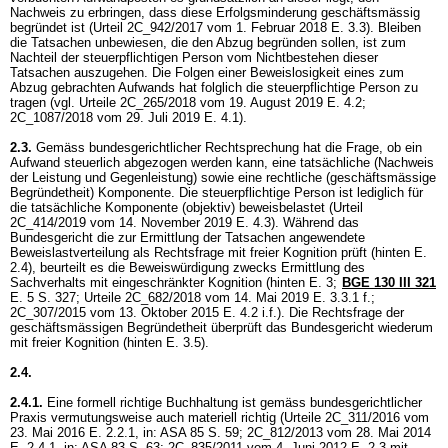
Nachweis zu erbringen, dass diese Erfolgsminderung geschäftsmässig
begründet ist (Urteil 2C_942/2017 vom 1. Februar 2018 E. 3.3). Bleiben
die Tatsachen unbewiesen, die den Abzug begründen sollen, ist zum
Nachteil der steuerpflichtigen Person vom Nichtbestehen dieser
Tatsachen auszugehen. Die Folgen einer Beweislosigkeit eines zum
Abzug gebrachten Aufwands hat folglich die steuerpflichtige Person zu
tragen (vgl. Urteile 2C_265/2018 vom 19. August 2019 E. 4.2;
2C_1087/2018 vom 29. Juli 2019 E. 4.1).
2.3.
Gemäss bundesgerichtlicher Rechtsprechung hat die Frage, ob ein
Aufwand steuerlich abgezogen werden kann, eine tatsächliche (Nachweis
der Leistung und Gegenleistung) sowie eine rechtliche (geschäftsmässige
Begründetheit) Komponente. Die steuerpflichtige Person ist lediglich für
die tatsächliche Komponente (objektiv) beweisbelastet (Urteil
2C_414/2019 vom 14. November 2019 E. 4.3). Während das
Bundesgericht die zur Ermittlung der Tatsachen angewendete
Beweislastverteilung als Rechtsfrage mit freier Kognition prüft (hinten E.
2.4), beurteilt es die Beweiswürdigung zwecks Ermittlung des
Sachverhalts mit eingeschränkter Kognition (hinten E. 3;
BGE 130 III 321
E. 5 S. 327; Urteile 2C_682/2018 vom 14. Mai 2019 E. 3.3.1 f.;
2C_307/2015 vom 13. Oktober 2015 E. 4.2 i.f.). Die Rechtsfrage der
geschäftsmässigen Begründetheit überprüft das Bundesgericht wiederum
mit freier Kognition (hinten E. 3.5).
2.4.
2.4.1.
Eine formell richtige Buchhaltung ist gemäss bundesgerichtlicher
Praxis vermutungsweise auch materiell richtig (Urteile 2C_311/2016 vom
23. Mai 2016 E. 2.2.1, in: ASA 85 S. 59; 2C_812/2013 vom 28. Mai 2014
E. 2.4.1, in: ASA 83 S. 63; 2C_835/2011 vom 4. Juni 2012 E. 2.3 mit