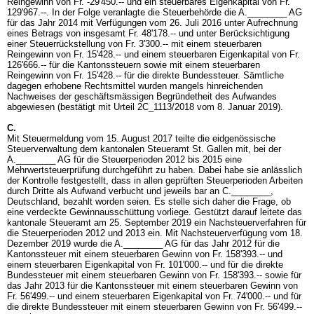
Reingewinn von Fr. -29'450.-- und ein steuerbares Eigenkapital von Fr.
129'967.--. In der Folge veranlagte die Steuerbehörde die A.________ AG
für das Jahr 2014 mit Verfügungen vom 26. Juli 2016 unter Aufrechnung
eines Betrags von insgesamt Fr. 48'178.-- und unter Berücksichtigung
einer Steuerrückstellung von Fr. 3'300.-- mit einem steuerbaren
Reingewinn von Fr. 15'428.-- und einem steuerbaren Eigenkapital von Fr.
126'666.-- für die Kantonssteuern sowie mit einem steuerbaren
Reingewinn von Fr. 15'428.-- für die direkte Bundessteuer. Sämtliche
dagegen erhobene Rechtsmittel wurden mangels hinreichenden
Nachweises der geschäftsmässigen Begründetheit des Aufwandes
abgewiesen (bestätigt mit Urteil 2C_1113/2018 vom 8. Januar 2019).
C.
Mit Steuermeldung vom 15. August 2017 teilte die eidgenössische
Steuerverwaltung dem kantonalen Steueramt St. Gallen mit, bei der
A.________ AG für die Steuerperioden 2012 bis 2015 eine
Mehrwertsteuerprüfung durchgeführt zu haben. Dabei habe sie anlässlich
der Kontrolle festgestellt, dass in allen geprüften Steuerperioden Arbeiten
durch Dritte als Aufwand verbucht und jeweils bar an C.________,
Deutschland, bezahlt worden seien. Es stelle sich daher die Frage, ob
eine verdeckte Gewinnausschüttung vorliege. Gestützt darauf leitete das
kantonale Steueramt am 25. September 2019 ein Nachsteuerverfahren für
die Steuerperioden 2012 und 2013 ein. Mit Nachsteuerverfügung vom 18.
Dezember 2019 wurde die A.________ AG für das Jahr 2012 für die
Kantonssteuer mit einem steuerbaren Gewinn von Fr. 158'393.-- und
einem steuerbaren Eigenkapital von Fr. 101'000.-- und für die direkte
Bundessteuer mit einem steuerbaren Gewinn von Fr. 158'393.-- sowie für
das Jahr 2013 für die Kantonssteuer mit einem steuerbaren Gewinn von
Fr. 56'499.-- und einem steuerbaren Eigenkapital von Fr. 74'000.-- und für
die direkte Bundessteuer mit einem steuerbaren Gewinn von Fr. 56'499.--