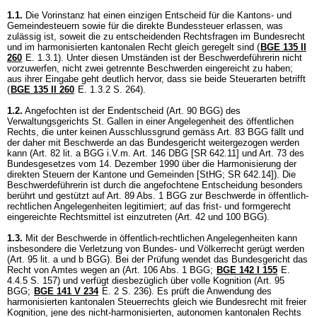
1.1.
Die Vorinstanz hat einen einzigen Entscheid für die Kantons- und
Gemeindesteuern sowie für die direkte Bundessteuer erlassen, was
zulässig ist, soweit die zu entscheidenden Rechtsfragen im Bundesrecht
und im harmonisierten kantonalen Recht gleich geregelt sind (
BGE 135 II
260
E. 1.3.1). Unter diesen Umständen ist der Beschwerdeführerin nicht
vorzuwerfen, nicht zwei getrennte Beschwerden eingereicht zu haben;
aus ihrer Eingabe geht deutlich hervor, dass sie beide Steuerarten betrifft
(
BGE 135 II 260
E. 1.3.2 S. 264).
1.2.
Angefochten ist der Endentscheid (
Art. 90 BGG
) des
Verwaltungsgerichts St. Gallen in einer Angelegenheit des öffentlichen
Rechts, die unter keinen Ausschlussgrund gemäss
Art. 83 BGG
fällt und
der daher mit Beschwerde an das Bundesgericht weitergezogen werden
kann (
Art. 82 lit. a BGG
i.V.m.
Art. 146 DBG
[SR 642.11] und Art. 73 des
Bundesgesetzes vom 14. Dezember 1990 über die Harmonisierung der
direkten Steuern der Kantone und Gemeinden [StHG; SR 642.14]). Die
Beschwerdeführerin ist durch die angefochtene Entscheidung besonders
berührt und gestützt auf
Art. 89 Abs. 1 BGG
zur Beschwerde in öffentlich-
rechtlichen Angelegenheiten legitimiert; auf das frist- und formgerecht
eingereichte Rechtsmittel ist einzutreten (
Art. 42 und 100 BGG
).
1.3.
Mit der Beschwerde in öffentlich-rechtlichen Angelegenheiten kann
insbesondere die Verletzung von Bundes- und Völkerrecht gerügt werden
(
Art. 95 lit. a und b BGG
). Bei der Prüfung wendet das Bundesgericht das
Recht von Amtes wegen an (
Art. 106 Abs. 1 BGG
;
BGE 142 I 155
E.
4.4.5 S. 157) und verfügt diesbezüglich über volle Kognition (
Art. 95
BGG
;
BGE 141 V 234
E. 2 S. 236). Es prüft die Anwendung des
harmonisierten kantonalen Steuerrechts gleich wie Bundesrecht mit freier
Kognition, jene des nicht-harmonisierten, autonomen kantonalen Rechts