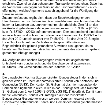
Vorinstanz aufgrund der verschiedenen Indizien davon ausgeht, dass
erhebliche Zweifel an den behaupteten Transaktionen bestehen. Dabei hat
die Vorinstanz - entgegen der Meinung der Beschwerdeführerin - auch
offengelegt, welche Argumente ausschlaggebend für die Würdigung der
Beweise waren.
Zusammenfassend ergibt sich, dass der Beschwerdegegner den
Hauptbeweis der buchführenden Beschwerdeführerin erschüttern konnte,
indem er Umstände darzutun vermochte, die erhebliche Zweifel an den
ins Ausland geleisteten Zahlungen von insgesamt Fr. 169'160.-- (2012)
bzw. Fr. 68'400.-- (2013) aufkommen lassen. Dementsprechend sind diese
aufzurechnen, wodurch sich ein steuerbarer Gewinn von Fr. 158'393.-- für
das Jahr 2012 und ein solcher von Fr. 56'499.-- für das Jahr 2013 ergibt.
Es erübrigt sich, auf die Rechtsfrage der geschäftsmässigen
Begründetheit der geltend gemachten Aufwände einzugehen, da es
bereits am Nachweis des tatsächlichen Elements des steuerlich geltend
gemachten Abzugs mangelt.
3.6.
Aufgrund des soeben Dargelegten verletzt der angefochtene
Entscheid kein Bundesrecht und die Beschwerde ist abzuweisen.
III. Staats- und Gemeindesteuern des Kantons St. Gallen
4.
Die dargelegten Rechtssätze zur direkten Bundessteuer finden sich in
gleicher Weise im Recht der harmonisierten Steuern von Kantonen und
Gemeinden (StHG). Der Kanton St. Gallen hat das hier massgebende
Harmonisierungsrecht in allen Teilen in das Steuergesetz (des Kantons
St. Gallen) vom 9. April 1998 (StG/SG; sGS 811.1) überführt. Damit kann
für die kantonalen Steuern vollumfänglich auf das zur direkten
Bundessteuer Gesagte verwiesen werden. Demnach erweist sich die
Beschwerde betreffend die Staats- und Gemeindesteuern gleichermassen