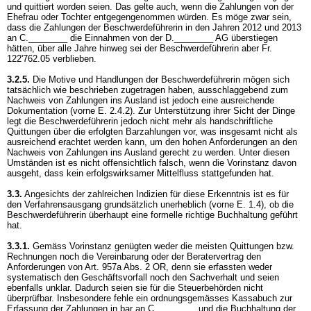
und quittiert worden seien. Das gelte auch, wenn die Zahlungen von der
Ehefrau oder Tochter entgegengenommen würden. Es möge zwar sein,
dass die Zahlungen der Beschwerdeführerin in den Jahren 2012 und 2013
an C.________ die Einnahmen von der D.________ AG überstiegen
hätten, über alle Jahre hinweg sei der Beschwerdeführerin aber Fr.
122'762.05 verblieben.
3.2.5.
Die Motive und Handlungen der Beschwerdeführerin mögen sich
tatsächlich wie beschrieben zugetragen haben, ausschlaggebend zum
Nachweis von Zahlungen ins Ausland ist jedoch eine ausreichende
Dokumentation (vorne E. 2.4.2). Zur Unterstützung ihrer Sicht der Dinge
legt die Beschwerdeführerin jedoch nicht mehr als handschriftliche
Quittungen über die erfolgten Barzahlungen vor, was insgesamt nicht als
ausreichend erachtet werden kann, um den hohen Anforderungen an den
Nachweis von Zahlungen ins Ausland gerecht zu werden. Unter diesen
Umständen ist es nicht offensichtlich falsch, wenn die Vorinstanz davon
ausgeht, dass kein erfolgswirksamer Mittelfluss stattgefunden hat.
3.3.
Angesichts der zahlreichen Indizien für diese Erkenntnis ist es für
den Verfahrensausgang grundsätzlich unerheblich (vorne E. 1.4), ob die
Beschwerdeführerin überhaupt eine formelle richtige Buchhaltung geführt
hat.
3.3.1.
Gemäss Vorinstanz genügten weder die meisten Quittungen bzw.
Rechnungen noch die Vereinbarung oder der Beratervertrag den
Anforderungen von
Art. 957a Abs. 2 OR
, denn sie erfassten weder
systematisch den Geschäftsvorfall noch den Sachverhalt und seien
ebenfalls unklar. Dadurch seien sie für die Steuerbehörden nicht
überprüfbar. Insbesondere fehle ein ordnungsgemässes Kassabuch zur
Erfassung der Zahlungen in bar an C.________ und die Buchhaltung der