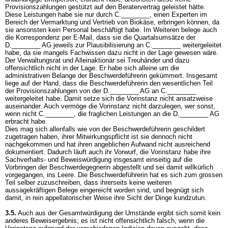
Provisionszahlungen gestützt auf den Beratervertrag geleistet hätte.
Diese Leistungen habe sie nur durch C.________, einen Experten im
Bereich der Vermarktung und Vertrieb von Biokäse, erbringen können, da
sie ansonsten kein Personal beschäftigt habe. Im Weiteren belege auch
die Korrespondenz per E-Mail, dass sie die Quartalsumsätze der
D.________ AG jeweils zur Plausibilisierung an C.________ weitergeleitet
habe, da sie mangels Fachwissen dazu nicht in der Lage gewesen wäre.
Der Verwaltungsrat und Alleinaktionär sei Treuhänder und dazu
offensichtlich nicht in der Lage. Er habe sich alleine um die
administrativen Belange der Beschwerdeführerin gekümmert. Insgesamt
liege auf der Hand, dass die Beschwerdeführerin den wesentlichen Teil
der Provisionszahlungen von der D.________ AG an C.________
weitergeleitet habe. Damit setze sich die Vorinstanz nicht ansatzweise
auseinander. Auch vermöge die Vorinstanz nicht darzulegen, wer sonst,
wenn nicht C.________, die fraglichen Leistungen an die D.________ AG
erbracht habe.
Dies mag sich allenfalls wie von der Beschwerdeführerin geschildert
zugetragen haben, ihrer Mitwirkungspflicht ist sie dennoch nicht
nachgekommen und hat ihren angeblichen Aufwand nicht ausreichend
dokumentiert. Dadurch läuft auch ihr Vorwurf, die Vorinstanz habe ihre
Sachverhalts- und Beweiswürdigung insgesamt einseitig auf die
Vorbringen der Beschwerdegegnerin abgestellt und sei damit willkürlich
vorgegangen, ins Leere. Die Beschwerdeführerin hat es sich zum grossen
Teil selber zuzuschreiben, dass ihrerseits keine weiteren
aussagekräftigen Belege eingereicht worden sind, und begnügt sich
damit, in rein appellatorischer Weise ihre Sicht der Dinge kundzutun.
3.5.
Auch aus der Gesamtwürdigung der Umstände ergibt sich somit kein
anderes Beweisergebnis; es ist nicht offensichtlich falsch, wenn die