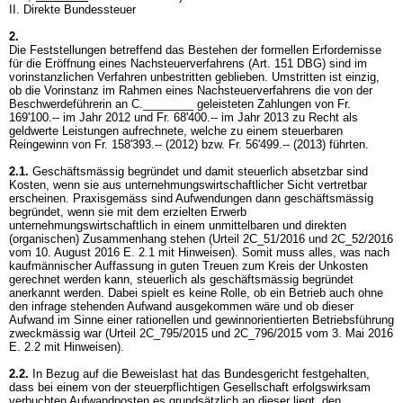
II. Direkte Bundessteuer
2.
Die Feststellungen betreffend das Bestehen der formellen Erfordernisse
für die Eröffnung eines Nachsteuerverfahrens (
Art. 151 DBG
) sind im
vorinstanzlichen Verfahren unbestritten geblieben. Umstritten ist einzig,
ob die Vorinstanz im Rahmen eines Nachsteuerverfahrens die von der
Beschwerdeführerin an C.________ geleisteten Zahlungen von Fr.
169'100.-- im Jahr 2012 und Fr. 68'400.-- im Jahr 2013 zu Recht als
geldwerte Leistungen aufrechnete, welche zu einem steuerbaren
Reingewinn von Fr. 158'393.-- (2012) bzw. Fr. 56'499.-- (2013) führten.
2.1.
Geschäftsmässig begründet und damit steuerlich absetzbar sind
Kosten, wenn sie aus unternehmungswirtschaftlicher Sicht vertretbar
erscheinen. Praxisgemäss sind Aufwendungen dann geschäftsmässig
begründet, wenn sie mit dem erzielten Erwerb
unternehmungswirtschaftlich in einem unmittelbaren und direkten
(organischen) Zusammenhang stehen (Urteil 2C_51/2016 und 2C_52/2016
vom 10. August 2016 E. 2.1 mit Hinweisen). Somit muss alles, was nach
kaufmännischer Auffassung in guten Treuen zum Kreis der Unkosten
gerechnet werden kann, steuerlich als geschäftsmässig begründet
anerkannt werden. Dabei spielt es keine Rolle, ob ein Betrieb auch ohne
den infrage stehenden Aufwand ausgekommen wäre und ob dieser
Aufwand im Sinne einer rationellen und gewinnorientierten Betriebsführung
zweckmässig war (Urteil 2C_795/2015 und 2C_796/2015 vom 3. Mai 2016
E. 2.2 mit Hinweisen).
2.2.
In Bezug auf die Beweislast hat das Bundesgericht festgehalten,
dass bei einem von der steuerpflichtigen Gesellschaft erfolgswirksam
verbuchten Aufwandposten es grundsätzlich an dieser liegt, den