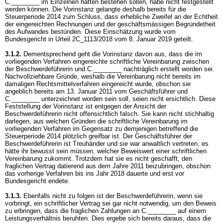
C.________ im Einzelnen hätten bestehen sollen, habe nicht festgestellt
werden können. Die Vorinstanz gelangte deshalb bereits für die
Steuerperiode 2014 zum Schluss, dass erhebliche Zweifel an der Echtheit
der eingereichten Rechnungen und der geschäftsmässigen Begründetheit
des Aufwandes bestünden. Diese Einschätzung wurde vom
Bundesgericht in Urteil 2C_1113/2018 vom 8. Januar 2019 geteilt.
3.1.2.
Dementsprechend geht die Vorinstanz davon aus, dass die im
vorliegenden Verfahren eingereichte schriftliche Vereinbarung zwischen
der Beschwerdeführerin und C.________ nachträglich erstellt worden sei.
Nachvollziehbare Gründe, weshalb die Vereinbarung nicht bereits im
damaligen Rechtsmittelverfahren eingereicht wurde, obschon sie
angeblich bereits am 13. Januar 2011 vom Geschäftsführer und
C.________ unterzeichnet worden sein soll, seien nicht ersichtlich. Diese
Feststellung der Vorinstanz ist entgegen der Ansicht der
Beschwerdeführerin nicht offensichtlich falsch. Sie kann nicht stichhaltig
darlegen, aus welchen Gründen die schriftliche Vereinbarung im
vorliegenden Verfahren im Gegensatz zu demjenigen betreffend die
Steuerperiode 2014 plötzlich greifbar ist. Der Geschäftsführer der
Beschwerdeführerin ist Treuhänder und sie war anwaltlich vertreten, es
hätte ihr bewusst sein müssen, welcher Beweiswert einer schriftlichen
Vereinbarung zukommt. Trotzdem hat sie es nicht geschafft, den
fraglichen Vertrag datierend aus dem Jahre 2011 beizubringen, obschon
das vorherige Verfahren bis ins Jahr 2018 dauerte und erst vor
Bundesgericht endete.
3.1.3.
Ebenfalls nicht zu folgen ist der Beschwerdeführerin, wenn sie
vorbringt, ein schriftlicher Vertrag sei gar nicht notwendig, um den Beweis
zu erbringen, dass die fraglichen Zahlungen an C.________ auf einem
Leistungsverhältnis beruhten. Dies ergebe sich bereits daraus, dass die