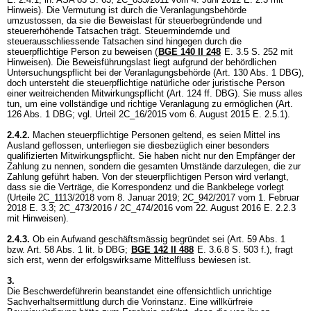
Hinweis). Die Vermutung ist durch die Veranlagungsbehörde
umzustossen, da sie die Beweislast für steuerbegründende und
steuererhöhende Tatsachen trägt. Steuermindernde und
steuerausschliessende Tatsachen sind hingegen durch die
steuerpflichtige Person zu beweisen (
BGE 140 II 248
E. 3.5 S. 252 mit
Hinweisen). Die Beweisführungslast liegt aufgrund der behördlichen
Untersuchungspflicht bei der Veranlagungsbehörde (
Art. 130 Abs. 1 DBG
),
doch untersteht die steuerpflichtige natürliche oder juristische Person
einer weitreichenden Mitwirkungspflicht (
Art. 124 ff. DBG
). Sie muss alles
tun, um eine vollständige und richtige Veranlagung zu ermöglichen (
Art.
126 Abs. 1 DBG
; vgl. Urteil 2C_16/2015 vom 6. August 2015 E. 2.5.1).
2.4.2.
Machen steuerpflichtige Personen geltend, es seien Mittel ins
Ausland geflossen, unterliegen sie diesbezüglich einer besonders
qualifizierten Mitwirkungspflicht. Sie haben nicht nur den Empfänger der
Zahlung zu nennen, sondern die gesamten Umstände darzulegen, die zur
Zahlung geführt haben. Von der steuerpflichtigen Person wird verlangt,
dass sie die Verträge, die Korrespondenz und die Bankbelege vorlegt
(Urteile 2C_1113/2018 vom 8. Januar 2019; 2C_942/2017 vom 1. Februar
2018 E. 3.3; 2C_473/2016 / 2C_474/2016 vom 22. August 2016 E. 2.2.3
mit Hinweisen).
2.4.3.
Ob ein Aufwand geschäftsmässig begründet sei (Art. 59 Abs. 1
bzw.
Art. 58 Abs. 1 lit. b DBG
;
BGE 142 II 488
E. 3.6.8 S. 503 f.), fragt
sich erst, wenn der erfolgswirksame Mittelfluss bewiesen ist.
3.
Die Beschwerdeführerin beanstandet eine offensichtlich unrichtige
Sachverhaltsermittlung durch die Vorinstanz. Eine willkürfreie