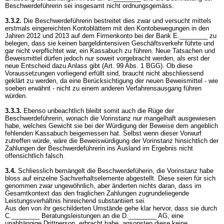
Beschwerdeführerin sei insgesamt nicht ordnungsgemäss.
3.3.2.
Die Beschwerdeführerin bestreitet dies zwar und versucht mittels
erstmals eingereichten Kontoblättern mit den Kontobewegungen in den
Jahren 2012 und 2013 auf dem Firmenkonto bei der Bank E.________ zu
belegen, dass sie keinen bargeldintensiven Geschäftsverkehr führte und
gar nicht verpflichtet war, ein Kassabuch zu führen. Neue Tatsachen und
Beweismittel dürfen jedoch nur soweit vorgebracht werden, als erst der
neue Entscheid dazu Anlass gibt (
Art. 99 Abs. 1 BGG
). Ob diese
Voraussetzungen vorliegend erfüllt sind, braucht nicht abschliessend
geklärt zu werden, da eine Berücksichtigung der neuen Beweismittel - wie
soeben erwähnt - nicht zu einem anderen Verfahrensausgang führen
würden.
3.3.3.
Ebenso unbeachtlich bleibt somit auch die Rüge der
Beschwerdeführerin, wonach die Vorinstanz nur mangelhaft ausgewiesen
habe, welches Gewicht sie bei der Würdigung der Beweise dem angeblich
fehlenden Kassabuch beigemessen hat. Selbst wenn dieser Vorwurf
zutreffen würde, wäre die Beweiswürdigung der Vorinstanz hinsichtlich der
Zahlungen der Beschwerdeführerin ins Ausland im Ergebnis nicht
offensichtlich falsch.
3.4.
Schliesslich bemängelt die Beschwerdefüherin, die Vorinstanz habe
bloss auf einzelne Sachverhaltselemente abgestellt. Diese seien für sich
genommen zwar ungewöhnlich, aber änderten nichts daran, dass im
Gesamtkontext das den fraglichen Zahlungen zugrundeliegende
Leistungsverhältnis hinreichend substantiiert sei.
Aus den von ihr geschilderten Umstände gehe klar hervor, dass sie durch
C.________ Beratungsleistungen an die D.________ AG, eine
unabhängige Drittperson, erbracht habe, ansonsten diese keine