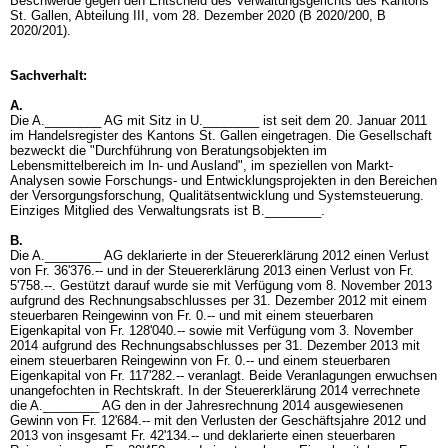
Beschwerde gegen den Entscheid des Verwaltungsgerichts des Kantons
St. Gallen, Abteilung III, vom 28. Dezember 2020 (B 2020/200, B
2020/201).
Sachverhalt:
A.
Die A.________ AG mit Sitz in U.________ ist seit dem 20. Januar 2011
im Handelsregister des Kantons St. Gallen eingetragen. Die Gesellschaft
bezweckt die "Durchführung von Beratungsobjekten im
Lebensmittelbereich im In- und Ausland", im speziellen von Markt-
Analysen sowie Forschungs- und Entwicklungsprojekten in den Bereichen
der Versorgungsforschung, Qualitätsentwicklung und Systemsteuerung.
Einziges Mitglied des Verwaltungsrats ist B.________.
B.
Die A.________ AG deklarierte in der Steuererklärung 2012 einen Verlust
von Fr. 36'376.-- und in der Steuererklärung 2013 einen Verlust von Fr.
5'758.--. Gestützt darauf wurde sie mit Verfügung vom 8. November 2013
aufgrund des Rechnungsabschlusses per 31. Dezember 2012 mit einem
steuerbaren Reingewinn von Fr. 0.-- und mit einem steuerbaren
Eigenkapital von Fr. 128'040.-- sowie mit Verfügung vom 3. November
2014 aufgrund des Rechnungsabschlusses per 31. Dezember 2013 mit
einem steuerbaren Reingewinn von Fr. 0.-- und einem steuerbaren
Eigenkapital von Fr. 117'282.-- veranlagt. Beide Veranlagungen erwuchsen
unangefochten in Rechtskraft. In der Steuererklärung 2014 verrechnete
die A.________ AG den in der Jahresrechnung 2014 ausgewiesenen
Gewinn von Fr. 12'684.-- mit den Verlusten der Geschäftsjahre 2012 und
2013 von insgesamt Fr. 42'134.-- und deklarierte einen steuerbaren