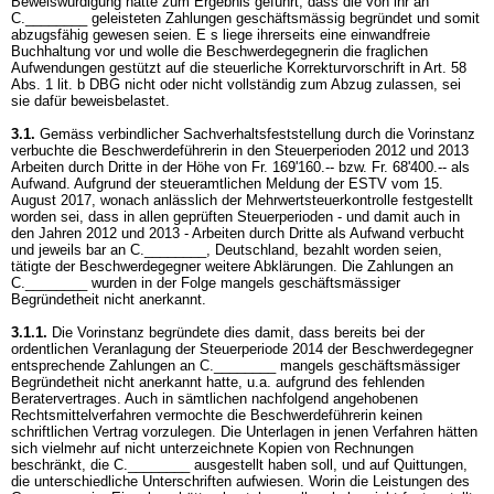
Beweiswürdigung hätte zum Ergebnis geführt, dass die von ihr an
C.________ geleisteten Zahlungen geschäftsmässig begründet und somit
abzugsfähig gewesen seien. E s liege ihrerseits eine einwandfreie
Buchhaltung vor und wolle die Beschwerdegegnerin die fraglichen
Aufwendungen gestützt auf die steuerliche Korrekturvorschrift in
Art. 58
Abs. 1 lit. b DBG
nicht oder nicht vollständig zum Abzug zulassen, sei
sie dafür beweisbelastet.
3.1.
Gemäss verbindlicher Sachverhaltsfeststellung durch die Vorinstanz
verbuchte die Beschwerdeführerin in den Steuerperioden 2012 und 2013
Arbeiten durch Dritte in der Höhe von Fr. 169'160.-- bzw. Fr. 68'400.-- als
Aufwand. Aufgrund der steueramtlichen Meldung der ESTV vom 15.
August 2017, wonach anlässlich der Mehrwertsteuerkontrolle festgestellt
worden sei, dass in allen geprüften Steuerperioden - und damit auch in
den Jahren 2012 und 2013 - Arbeiten durch Dritte als Aufwand verbucht
und jeweils bar an C.________, Deutschland, bezahlt worden seien,
tätigte der Beschwerdegegner weitere Abklärungen. Die Zahlungen an
C.________ wurden in der Folge mangels geschäftsmässiger
Begründetheit nicht anerkannt.
3.1.1.
Die Vorinstanz begründete dies damit, dass bereits bei der
ordentlichen Veranlagung der Steuerperiode 2014 der Beschwerdegegner
entsprechende Zahlungen an C.________ mangels geschäftsmässiger
Begründetheit nicht anerkannt hatte, u.a. aufgrund des fehlenden
Beratervertrages. Auch in sämtlichen nachfolgend angehobenen
Rechtsmittelverfahren vermochte die Beschwerdeführerin keinen
schriftlichen Vertrag vorzulegen. Die Unterlagen in jenen Verfahren hätten
sich vielmehr auf nicht unterzeichnete Kopien von Rechnungen
beschränkt, die C.________ ausgestellt haben soll, und auf Quittungen,
die unterschiedliche Unterschriften aufwiesen. Worin die Leistungen des