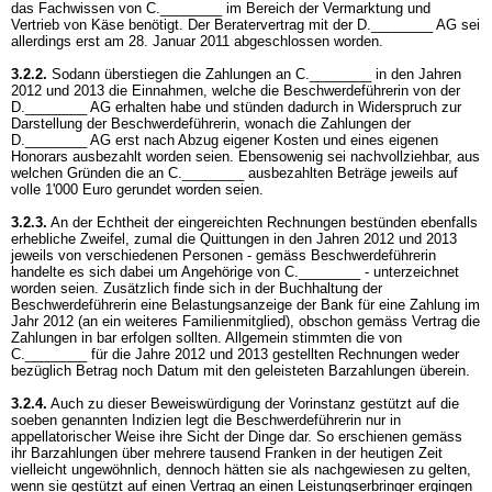
das Fachwissen von C.________ im Bereich der Vermarktung und
Vertrieb von Käse benötigt. Der Beratervertrag mit der D.________ AG sei
allerdings erst am 28. Januar 2011 abgeschlossen worden.
3.2.2.
Sodann überstiegen die Zahlungen an C.________ in den Jahren
2012 und 2013 die Einnahmen, welche die Beschwerdeführerin von der
D.________ AG erhalten habe und stünden dadurch in Widerspruch zur
Darstellung der Beschwerdeführerin, wonach die Zahlungen der
D.________ AG erst nach Abzug eigener Kosten und eines eigenen
Honorars ausbezahlt worden seien. Ebensowenig sei nachvollziehbar, aus
welchen Gründen die an C.________ ausbezahlten Beträge jeweils auf
volle 1'000 Euro gerundet worden seien.
3.2.3.
An der Echtheit der eingereichten Rechnungen bestünden ebenfalls
erhebliche Zweifel, zumal die Quittungen in den Jahren 2012 und 2013
jeweils von verschiedenen Personen - gemäss Beschwerdeführerin
handelte es sich dabei um Angehörige von C.________ - unterzeichnet
worden seien. Zusätzlich finde sich in der Buchhaltung der
Beschwerdeführerin eine Belastungsanzeige der Bank für eine Zahlung im
Jahr 2012 (an ein weiteres Familienmitglied), obschon gemäss Vertrag die
Zahlungen in bar erfolgen sollten. Allgemein stimmten die von
C.________ für die Jahre 2012 und 2013 gestellten Rechnungen weder
bezüglich Betrag noch Datum mit den geleisteten Barzahlungen überein.
3.2.4.
Auch zu dieser Beweiswürdigung der Vorinstanz gestützt auf die
soeben genannten Indizien legt die Beschwerdeführerin nur in
appellatorischer Weise ihre Sicht der Dinge dar. So erschienen gemäss
ihr Barzahlungen über mehrere tausend Franken in der heutigen Zeit
vielleicht ungewöhnlich, dennoch hätten sie als nachgewiesen zu gelten,
wenn sie gestützt auf einen Vertrag an einen Leistungserbringer ergingen