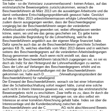
Sie habe - so die Vorinstanz zusammenfassend - keinen Anlass, auf das
erstinstanzliche Beweisergebnis zurückzukommen, wonach die
Beschwerdeführerin ab März 2013 um die auswärtigen Arbeitsorte und die
damit verbundene Entschädigungsproblematik gewusst habe. Gestützt
auf die im März 2013 unbestrittenermassen erfolgte Lohnerhöhung müsse
zudem davon ausgegangen werden, dass der Beschwerdegegner
vorgängig bei der Beschwerdeführerin wegen der veränderten
Arbeitssituation vorstellig geworden sei, wobei offengelassen werden
könne, wann, wo und wie das genau geschehen sei. Es gebe keine
andere plausible Begründung für die Lohnerhöhung, welche die
Beschwerdeführerin angeblich aus der eigenen Marge finanziert habe.
Dafür spreche auch das an die Beschwerdeführerin gerichtete Schreiben
gemäss KB 7b, welches ebenfalls vom März 2013 datiere und in welchem
seitens des Beschwerdegegners auf die veränderten Arbeitsbedingungen
Bezug genommen werde. Auch wenn nicht erstellt sei, dass das
Schreiben der Beschwerdeführerin tatsächlich zugegangen sei, so sei es
doch als Indiz für den Hintergrund der Lohnverhandlungen zu werten.
Dass der Lohn auf Verlangen des Beschwerdegegners erhöht und es
diesbezüglich zu Lohnverhandlungen mit der Beschwerdeführerin
gekommen sei, halte auch D.________ (Verwaltungsratspräsident der
Beschwerdeführerin) für naheliegend.
Der Einwand der Beschwerdeführerin, wonach sie bei einer Information
über die Schattenbuchhaltung sofort reagiert hätte, zumal eine solche
auch nicht in ihrem Interesse gewesen sei, vermöge das erstinstanzliche
Beweisergebnis nicht zu erschüttern. Zwar treffe es zu, dass ihr durch die
unkorrekte Zeiterfassung Umsatz entgangen sei, sie also selbst ein
Interesse an einer korrekten Abrechnung gehabt habe. Indes sei über die
Interessenlage und die Kundenbeziehung zwischen der
Beschwerdeführerin und der C.________ AG nicht abschliessend Beweis