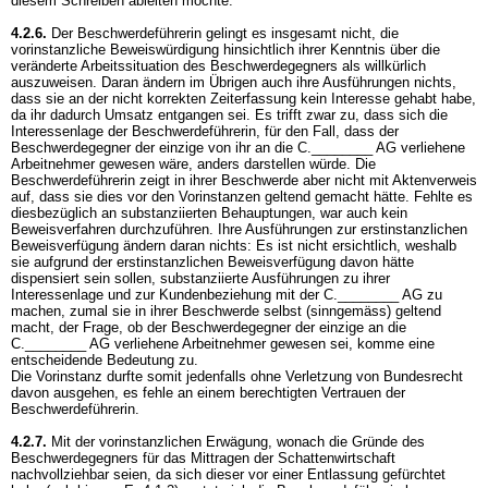
diesem Schreiben ableiten möchte.
4.2.6.
Der Beschwerdeführerin gelingt es insgesamt nicht, die
vorinstanzliche Beweiswürdigung hinsichtlich ihrer Kenntnis über die
veränderte Arbeitssituation des Beschwerdegegners als willkürlich
auszuweisen. Daran ändern im Übrigen auch ihre Ausführungen nichts,
dass sie an der nicht korrekten Zeiterfassung kein Interesse gehabt habe,
da ihr dadurch Umsatz entgangen sei. Es trifft zwar zu, dass sich die
Interessenlage der Beschwerdeführerin, für den Fall, dass der
Beschwerdegegner der einzige von ihr an die C.________ AG verliehene
Arbeitnehmer gewesen wäre, anders darstellen würde. Die
Beschwerdeführerin zeigt in ihrer Beschwerde aber nicht mit Aktenverweis
auf, dass sie dies vor den Vorinstanzen geltend gemacht hätte. Fehlte es
diesbezüglich an substanziierten Behauptungen, war auch kein
Beweisverfahren durchzuführen. Ihre Ausführungen zur erstinstanzlichen
Beweisverfügung ändern daran nichts: Es ist nicht ersichtlich, weshalb
sie aufgrund der erstinstanzlichen Beweisverfügung davon hätte
dispensiert sein sollen, substanziierte Ausführungen zu ihrer
Interessenlage und zur Kundenbeziehung mit der C.________ AG zu
machen, zumal sie in ihrer Beschwerde selbst (sinngemäss) geltend
macht, der Frage, ob der Beschwerdegegner der einzige an die
C.________ AG verliehene Arbeitnehmer gewesen sei, komme eine
entscheidende Bedeutung zu.
Die Vorinstanz durfte somit jedenfalls ohne Verletzung von Bundesrecht
davon ausgehen, es fehle an einem berechtigten Vertrauen der
Beschwerdeführerin.
4.2.7.
Mit der vorinstanzlichen Erwägung, wonach die Gründe des
Beschwerdegegners für das Mittragen der Schattenwirtschaft
nachvollziehbar seien, da sich dieser vor einer Entlassung gefürchtet