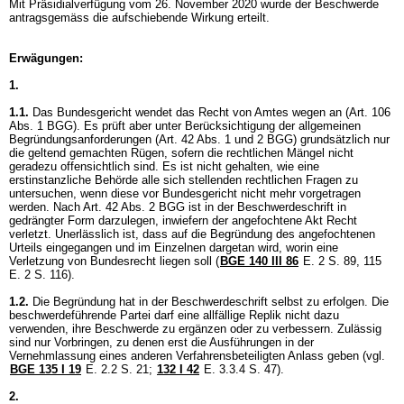
Mit Präsidialverfügung vom 26. November 2020 wurde der Beschwerde
antragsgemäss die aufschiebende Wirkung erteilt.
Erwägungen:
1.
1.1.
Das Bundesgericht wendet das Recht von Amtes wegen an (
Art. 106
Abs. 1 BGG
). Es prüft aber unter Berücksichtigung der allgemeinen
Begründungsanforderungen (
Art. 42 Abs. 1 und 2 BGG
) grundsätzlich nur
die geltend gemachten Rügen, sofern die rechtlichen Mängel nicht
geradezu offensichtlich sind. Es ist nicht gehalten, wie eine
erstinstanzliche Behörde alle sich stellenden rechtlichen Fragen zu
untersuchen, wenn diese vor Bundesgericht nicht mehr vorgetragen
werden. Nach
Art. 42 Abs. 2 BGG
ist in der Beschwerdeschrift in
gedrängter Form darzulegen, inwiefern der angefochtene Akt Recht
verletzt. Unerlässlich ist, dass auf die Begründung des angefochtenen
Urteils eingegangen und im Einzelnen dargetan wird, worin eine
Verletzung von Bundesrecht liegen soll (
BGE 140 III 86
E. 2 S. 89, 115
E. 2 S. 116).
1.2.
Die Begründung hat in der Beschwerdeschrift selbst zu erfolgen. Die
beschwerdeführende Partei darf eine allfällige Replik nicht dazu
verwenden, ihre Beschwerde zu ergänzen oder zu verbessern. Zulässig
sind nur Vorbringen, zu denen erst die Ausführungen in der
Vernehmlassung eines anderen Verfahrensbeteiligten Anlass geben (vgl.
BGE 135 I 19
E. 2.2 S. 21
;
132 I 42
E. 3.3.4 S. 47).
2.