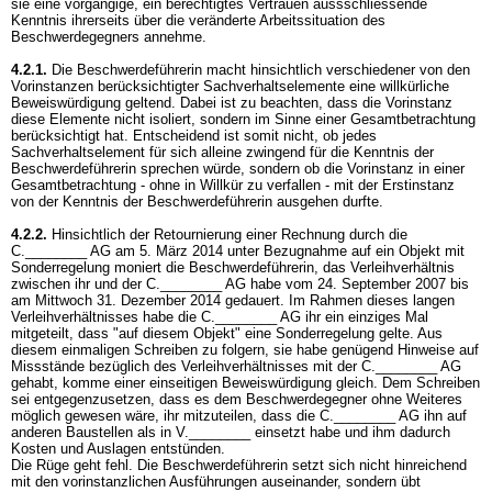
sie eine vorgängige, ein berechtigtes Vertrauen aussschliessende
Kenntnis ihrerseits über die veränderte Arbeitssituation des
Beschwerdegegners annehme.
4.2.1.
Die Beschwerdeführerin macht hinsichtlich verschiedener von den
Vorinstanzen berücksichtigter Sachverhaltselemente eine willkürliche
Beweiswürdigung geltend. Dabei ist zu beachten, dass die Vorinstanz
diese Elemente nicht isoliert, sondern im Sinne einer Gesamtbetrachtung
berücksichtigt hat. Entscheidend ist somit nicht, ob jedes
Sachverhaltselement für sich alleine zwingend für die Kenntnis der
Beschwerdeführerin sprechen würde, sondern ob die Vorinstanz in einer
Gesamtbetrachtung - ohne in Willkür zu verfallen - mit der Erstinstanz
von der Kenntnis der Beschwerdeführerin ausgehen durfte.
4.2.2.
Hinsichtlich der Retournierung einer Rechnung durch die
C.________ AG am 5. März 2014 unter Bezugnahme auf ein Objekt mit
Sonderregelung moniert die Beschwerdeführerin, das Verleihverhältnis
zwischen ihr und der C.________ AG habe vom 24. September 2007 bis
am Mittwoch 31. Dezember 2014 gedauert. Im Rahmen dieses langen
Verleihverhältnisses habe die C.________ AG ihr ein einziges Mal
mitgeteilt, dass "auf diesem Objekt" eine Sonderregelung gelte. Aus
diesem einmaligen Schreiben zu folgern, sie habe genügend Hinweise auf
Missstände bezüglich des Verleihverhältnisses mit der C.________ AG
gehabt, komme einer einseitigen Beweiswürdigung gleich. Dem Schreiben
sei entgegenzusetzen, dass es dem Beschwerdegegner ohne Weiteres
möglich gewesen wäre, ihr mitzuteilen, dass die C.________ AG ihn auf
anderen Baustellen als in V.________ einsetzt habe und ihm dadurch
Kosten und Auslagen entstünden.
Die Rüge geht fehl. Die Beschwerdeführerin setzt sich nicht hinreichend
mit den vorinstanzlichen Ausführungen auseinander, sondern übt