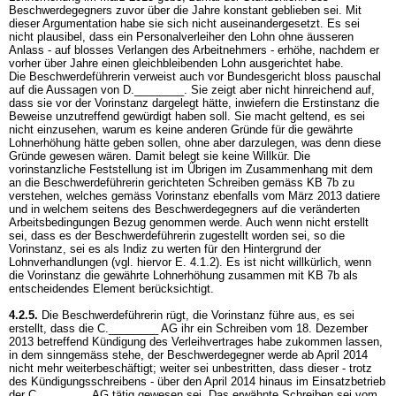
Beschwerdegegners zuvor über die Jahre konstant geblieben sei. Mit
dieser Argumentation habe sie sich nicht auseinandergesetzt. Es sei
nicht plausibel, dass ein Personalverleiher den Lohn ohne äusseren
Anlass - auf blosses Verlangen des Arbeitnehmers - erhöhe, nachdem er
vorher über Jahre einen gleichbleibenden Lohn ausgerichtet habe.
Die Beschwerdeführerin verweist auch vor Bundesgericht bloss pauschal
auf die Aussagen von D.________. Sie zeigt aber nicht hinreichend auf,
dass sie vor der Vorinstanz dargelegt hätte, inwiefern die Erstinstanz die
Beweise unzutreffend gewürdigt haben soll. Sie macht geltend, es sei
nicht einzusehen, warum es keine anderen Gründe für die gewährte
Lohnerhöhung hätte geben sollen, ohne aber darzulegen, was denn diese
Gründe gewesen wären. Damit belegt sie keine Willkür. Die
vorinstanzliche Feststellung ist im Übrigen im Zusammenhang mit dem
an die Beschwerdeführerin gerichteten Schreiben gemäss KB 7b zu
verstehen, welches gemäss Vorinstanz ebenfalls vom März 2013 datiere
und in welchem seitens des Beschwerdegegners auf die veränderten
Arbeitsbedingungen Bezug genommen werde. Auch wenn nicht erstellt
sei, dass es der Beschwerdeführerin zugestellt worden sei, so die
Vorinstanz, sei es als Indiz zu werten für den Hintergrund der
Lohnverhandlungen (vgl. hiervor E. 4.1.2). Es ist nicht willkürlich, wenn
die Vorinstanz die gewährte Lohnerhöhung zusammen mit KB 7b als
entscheidendes Element berücksichtigt.
4.2.5.
Die Beschwerdeführerin rügt, die Vorinstanz führe aus, es sei
erstellt, dass die C.________ AG ihr ein Schreiben vom 18. Dezember
2013 betreffend Kündigung des Verleihvertrages habe zukommen lassen,
in dem sinngemäss stehe, der Beschwerdegegner werde ab April 2014
nicht mehr weiterbeschäftigt; weiter sei unbestritten, dass dieser - trotz
des Kündigungsschreibens - über den April 2014 hinaus im Einsatzbetrieb
der C.________ AG tätig gewesen sei. Das erwähnte Schreiben sei vom