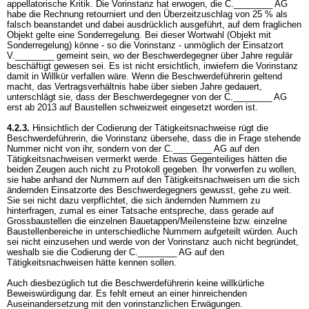
appellatorische Kritik. Die Vorinstanz hat erwogen, die C.________ AG
habe die Rechnung retourniert und den Überzeitzuschlag von 25 % als
falsch beanstandet und dabei ausdrücklich ausgeführt, auf dem fraglichen
Objekt gelte eine Sonderregelung. Bei dieser Wortwahl (Objekt mit
Sonderregelung) könne - so die Vorinstanz - unmöglich der Einsatzort
V.________ gemeint sein, wo der Beschwerdegegner über Jahre regulär
beschäftigt gewesen sei. Es ist nicht ersichtlich, inwiefern die Vorinstanz
damit in Willkür verfallen wäre. Wenn die Beschwerdeführerin geltend
macht, das Vertragsverhältnis habe über sieben Jahre gedauert,
unterschlägt sie, dass der Beschwerdegegner von der C.________ AG
erst ab 2013 auf Baustellen schweizweit eingesetzt worden ist.
4.2.3.
Hinsichtlich der Codierung der Tätigkeitsnachweise rügt die
Beschwerdeführerin, die Vorinstanz übersehe, dass die in Frage stehende
Nummer nicht von ihr, sondern von der C.________ AG auf den
Tätigkeitsnachweisen vermerkt werde. Etwas Gegenteiliges hätten die
beiden Zeugen auch nicht zu Protokoll gegeben. Ihr vorwerfen zu wollen,
sie habe anhand der Nummern auf den Tätigkeitsnachweisen um die sich
ändernden Einsatzorte des Beschwerdegegners gewusst, gehe zu weit.
Sie sei nicht dazu verpflichtet, die sich ändernden Nummern zu
hinterfragen, zumal es einer Tatsache entspreche, dass gerade auf
Grossbaustellen die einzelnen Bauetappen/Meilensteine bzw. einzelne
Baustellenbereiche in unterschiedliche Nummern aufgeteilt würden. Auch
sei nicht einzusehen und werde von der Vorinstanz auch nicht begründet,
weshalb sie die Codierung der C.________ AG auf den
Tätigkeitsnachweisen hätte kennen sollen.
Auch diesbezüglich tut die Beschwerdeführerin keine willkürliche
Beweiswürdigung dar. Es fehlt erneut an einer hinreichenden
Auseinandersetzung mit den vorinstanzlichen Erwägungen.