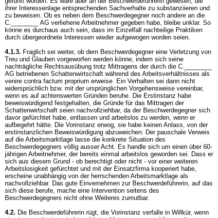
geführt worden. Es wäre aber an der Beschwerdeführerin gewesen, die
ihrer Interessenlage entsprechenden Sachverhalte zu substanziieren und
zu beweisen. Ob es neben dem Beschwerdegegner noch andere an die
C.________ AG verliehene Arbeitnehmer gegeben habe, bleibe unklar. So
könne es durchaus auch sein, dass im Einzelfall nachteilige Praktiken
durch übergeordnete Interessen wieder aufgewogen worden seien.
4.1.3.
Fraglich sei weiter, ob dem Beschwerdegegner eine Verletzung von
Treu und Glauben vorgeworfen werden könne, indem sich seine
nachträgliche Rechtsausübung trotz Mittragens der durch die C.________
AG betriebenen Schattenwirtschaft während des Arbeitsverhältnisses als
venire contra factum proprium erweise. Ein Verhalten sei dann nicht
widersprüchlich bzw. mit der ursprünglichen Vorgehensweise vereinbar,
wenn es auf achtenswerten Gründen beruhe. Die Erstinstanz habe
beweiswürdigend festgehalten, die Gründe für das Mittragen der
Schattenwirtschaft seien nachvollziehbar, da der Beschwerdegegner sich
davor gefürchtet habe, entlassen und arbeitslos zu werden, wenn er
aufbegehrt hätte. Die Vorinstanz erwog, sie habe keinen Anlass, von der
erstinstanzlichen Beweiswürdigung abzuweichen: Der pauschale Verweis
auf die Arbeitsmarktlage lasse die konkrete Situation des
Beschwerdegegners völlig ausser Acht. Es handle sich um einen über 60-
jährigen Arbeitnehmer, der bereits einmal arbeitslos geworden sei. Dass er
sich aus diesem Grund - ob berechtigt oder nicht - vor einer weiteren
Arbeitslosigkeit gefürchtet und mit der Einsatzfirma kooperiert habe,
erscheine unabhängig von der herrschenden Arbeitsmarktlage als
nachvollziehbar. Das gute Einvernehmen zur Beschwerdeführerin, auf das
sich diese berufe, mache eine Intervention seitens des
Beschwerdegegners nicht ohne Weiteres zumutbar.
4.2.
Die Beschwerdeführerin rügt, die Vorinstanz verfalle in Willkür, wenn