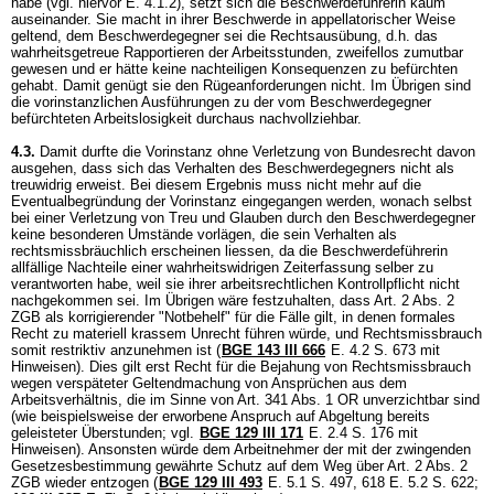
habe (vgl. hiervor E. 4.1.2), setzt sich die Beschwerdeführerin kaum
auseinander. Sie macht in ihrer Beschwerde in appellatorischer Weise
geltend, dem Beschwerdegegner sei die Rechtsausübung, d.h. das
wahrheitsgetreue Rapportieren der Arbeitsstunden, zweifellos zumutbar
gewesen und er hätte keine nachteiligen Konsequenzen zu befürchten
gehabt. Damit genügt sie den Rügeanforderungen nicht. Im Übrigen sind
die vorinstanzlichen Ausführungen zu der vom Beschwerdegegner
befürchteten Arbeitslosigkeit durchaus nachvollziehbar.
4.3.
Damit durfte die Vorinstanz ohne Verletzung von Bundesrecht davon
ausgehen, dass sich das Verhalten des Beschwerdegegners nicht als
treuwidrig erweist. Bei diesem Ergebnis muss nicht mehr auf die
Eventualbegründung der Vorinstanz eingegangen werden, wonach selbst
bei einer Verletzung von Treu und Glauben durch den Beschwerdegegner
keine besonderen Umstände vorlägen, die sein Verhalten als
rechtsmissbräuchlich erscheinen liessen, da die Beschwerdeführerin
allfällige Nachteile einer wahrheitswidrigen Zeiterfassung selber zu
verantworten habe, weil sie ihrer arbeitsrechtlichen Kontrollpflicht nicht
nachgekommen sei. Im Übrigen wäre festzuhalten, dass
Art. 2 Abs. 2
ZGB
als korrigierender "Notbehelf" für die Fälle gilt, in denen formales
Recht zu materiell krassem Unrecht führen würde, und Rechtsmissbrauch
somit restriktiv anzunehmen ist (
BGE 143 III 666
E. 4.2 S. 673 mit
Hinweisen). Dies gilt erst Recht für die Bejahung von Rechtsmissbrauch
wegen verspäteter Geltendmachung von Ansprüchen aus dem
Arbeitsverhältnis, die im Sinne von
Art. 341 Abs. 1 OR
unverzichtbar sind
(wie beispielsweise der erworbene Anspruch auf Abgeltung bereits
geleisteter Überstunden; vgl.
BGE 129 III 171
E. 2.4 S. 176 mit
Hinweisen). Ansonsten würde dem Arbeitnehmer der mit der zwingenden
Gesetzesbestimmung gewährte Schutz auf dem Weg über
Art. 2 Abs. 2
ZGB
wieder entzogen (
BGE 129 III 493
E. 5.1 S. 497, 618 E. 5.2 S. 622;