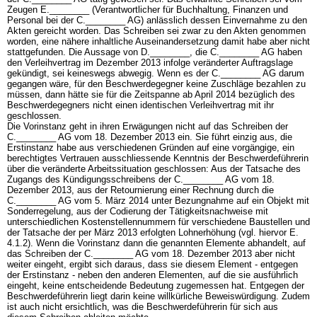
Zeugen E.________ (Verantwortlicher für Buchhaltung, Finanzen und
Personal bei der C.________ AG) anlässlich dessen Einvernahme zu den
Akten gereicht worden. Das Schreiben sei zwar zu den Akten genommen
worden, eine nähere inhaltliche Auseinandersetzung damit habe aber nicht
stattgefunden. Die Aussage von D.________, die C.________ AG haben
den Verleihvertrag im Dezember 2013 infolge veränderter Auftragslage
gekündigt, sei keineswegs abwegig. Wenn es der C.________ AG darum
gegangen wäre, für den Beschwerdegegner keine Zuschläge bezahlen zu
müssen, dann hätte sie für die Zeitspanne ab April 2014 bezüglich des
Beschwerdegegners nicht einen identischen Verleihvertrag mit ihr
geschlossen.
Die Vorinstanz geht in ihren Erwägungen nicht auf das Schreiben der
C.________ AG vom 18. Dezember 2013 ein. Sie führt einzig aus, die
Erstinstanz habe aus verschiedenen Gründen auf eine vorgängige, ein
berechtigtes Vertrauen ausschliessende Kenntnis der Beschwerdeführerin
über die veränderte Arbeitssituation geschlossen: Aus der Tatsache des
Zugangs des Kündigungsschreibens der C.________ AG vom 18.
Dezember 2013, aus der Retournierung einer Rechnung durch die
C.________ AG vom 5. März 2014 unter Bezungnahme auf ein Objekt mit
Sonderregelung, aus der Codierung der Tätigkeitsnachweise mit
unterschiedlichen Kostenstellennummern für verschiedene Baustellen und
der Tatsache der per März 2013 erfolgten Lohnerhöhung (vgl. hiervor E.
4.1.2). Wenn die Vorinstanz dann die genannten Elemente abhandelt, auf
das Schreiben der C.________ AG vom 18. Dezember 2013 aber nicht
weiter eingeht, ergibt sich daraus, dass sie diesem Element - entgegen
der Erstinstanz - neben den anderen Elementen, auf die sie ausführlich
eingeht, keine entscheidende Bedeutung zugemessen hat. Entgegen der
Beschwerdeführerin liegt darin keine willkürliche Beweiswürdigung. Zudem
ist auch nicht ersichtlich, was die Beschwerdeführerin für sich aus