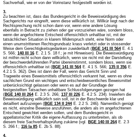
Sachverhalt, wie er von der Vorinstanz festgestellt worden ist.
3.
Zu beachten ist, dass das Bundesgericht in die Beweiswürdigung des
Sachgerichts nur eingreift, wenn diese willkürlich ist. Willkür liegt nach der
Rechtsprechung nicht schon dann vor, wenn eine andere Lösung
ebenfalls in Betracht zu ziehen oder gar vorzuziehen wäre, sondern bloss,
wenn der angefochtene Entscheid offensichtlich unhaltbar ist, mit der
tatsächlichen Situation in klarem Widerspruch steht, eine Norm oder
einen unumstrittenen Rechtsgrundsatz krass verletzt oder in stossender
Weise dem Gerechtigkeitsgedanken zuwiderläuft (
BGE 141 III 564
E. 4.1
S. 566;
140 III 16
E. 2.1 S. 18 f.; je mit Hinweisen). Die Beweiswürdigung
ist mithin nicht schon dann willkürlich, wenn sie nicht mit der Darstellung
der beschwerdeführenden Partei übereinstimmt, sondern bloss, wenn sie
offensichtlich unhaltbar ist (
BGE 141 III 564
E. 4.1 S. 566;
135 II 356
E.
4.2.1 S. 362). Dies ist dann der Fall, wenn das Gericht Sinn und
Tragweite eines Beweismittels offensichtlich verkannt hat, wenn es ohne
sachlichen Grund ein wichtiges und entscheidwesentliches Beweismittel
unberücksichtigt gelassen oder wenn es auf der Grundlage der
festgestellten Tatsachen unhaltbare Schlussfolgerungen gezogen hat
(
BGE 140 III 264
E. 2.3 S. 266;
137 III 226
E. 4.2 S. 234). Inwiefern die
Beweiswürdigung willkürlich sein soll, ist in der Beschwerde klar und
detailliert aufzuzeigen (
BGE 134 II 244
E. 2.2 S. 246). Namentlich genügt
es nicht, einzelne Beweise anzuführen, die anders als im angefochtenen
Entscheid gewichtet werden sollen, und dem Bundesgericht in
appellatorischer Kritik die eigene Auffassung zu unterbreiten, als ob
diesem freie Sachverhaltsprüfung zukäme (vgl.
BGE 140 III 264
E. 2.3
S. 266 f.;
116 Ia 85
E. 2b S. 88).
4.