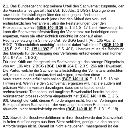
2.1.
Das Bundesgericht legt seinem Urteil den Sachverhalt zugrunde, den
die Vorinstanz festgestellt hat (
Art. 105 Abs. 1 BGG
). Dazu gehören
sowohl die Feststellungen über den streitgegenständlichen
Lebenssachverhalt als auch jene über den Ablauf des vor- und
erstinstanzlichen Verfahrens, also die Feststellungen über den
Prozesssachverhalt (
BGE 140 III 16
E. 1.3.1 S. 17 f. mit Hinweisen). Es
kann die Sachverhaltsfeststellung der Vorinstanz nur berichtigen oder
ergänzen, wenn sie offensichtlich unrichtig ist oder auf einer
Rechtsverletzung im Sinne von
Art. 95 BGG
beruht (
Art. 105 Abs. 2
BGG
). "Offensichtlich unrichtig" bedeutet dabei "willkürlich" (
BGE 140 III
115
E. 2 S. 117;
135 III 397
E. 1.5 S. 401). Überdies muss die Behebung
des Mangels für den Ausgang des Verfahrens entscheidend sein können
(
Art. 97 Abs. 1 BGG
).
Für eine Kritik am festgestellten Sachverhalt gilt das strenge Rügeprinzip
von
Art. 106 Abs. 2 BGG
(
BGE 140 III 264
E. 2.3 S. 266 mit Hinweisen).
Die Partei, welche die Sachverhaltsfeststellung der Vorinstanz anfechten
will, muss klar und substanziiert aufzeigen, inwiefern diese
Voraussetzungen erfüllt sein sollen (
BGE 140 III 16
E. 1.3.1 S. 18 mit
Hinweisen). Wenn sie den Sachverhalt ergänzen will, hat sie zudem mit
präzisen Aktenhinweisen darzulegen, dass sie entsprechende
rechtsrelevante Tatsachen und taugliche Beweismittel bereits bei den
Vorinstanzen prozesskonform eingebracht hat (
BGE 140 III 86
E. 2 S.
90). Genügt die Kritik diesen Anforderungen nicht, können Vorbringen mit
Bezug auf einen Sachverhalt, der vom angefochtenen Entscheid
abweicht, nicht berücksichtigt werden (
BGE 140 III 16
E. 1.3.1 S. 18).
2.2.
Soweit die Beschwerdeführerin in ihrer Beschwerde den Sachverhalt
in freien Ausführungen aus ihrer Sicht schildert, genügt sie den obigen
Anforderungen nicht. Darauf ist nicht einzugehen, massgebend ist der