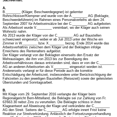
Sachverhalt:
A.
B.________ (Kläger, Beschwerdegegner) ist gelernter
Rohrschlosser/Klempner und wurde von der A.________ AG (Beklagte,
Beschwerdeführerin) im Rahmen eines Personalverleihs ab dem 24.
September 2007 für Arbeitseinsätze bei der C.________ AG aufgeboten.
Als Arbeitsort wurde V.________ vereinbart, wo der Kläger auch seinen
Wohnsitz nahm.
Ab 2013 wurde der Kläger von der C.________ AG auf Baustellen
schweizweit eingesetzt, wobei er ab Juli 2013 unter der Woche ein
Zimmer in W.________ bzw. X.________ bezog. Ende 2014 wurde das
Arbeitsverhältnis zwischen dem Kläger und der Beklagten infolge
Erreichens des Rentenalters aufgelöst.
Der Kläger verlangt von der Beklagten einerseits den Ersatz der
Mehrauslagen, die ihm von 2013 bis zur Beendigung des
Arbeitsverhältnisses daraus entstanden sind, dass er von der C.________
AG an anderen Arbeitsorten als V.________ eingesetzt worden ist.
Andererseits verlangt er für diese Periode auch die korrekte
Entschädigung der Arbeitszeit, insbesondere unter Berücksichtigung der
Fahrzeiten zu den jeweiligen Baustellen (Reisezeit) sowie der geleisteten
Überstunden und Sonntagsarbeit.
B.
Mit Klage vom 29. September 2016 verlangte der Kläger beim
Regionalgericht Bern-Mittelland, die Beklagte sei zur Zahlung von Fr.
63'663.30 nebst Zins zu verurteilen. Die Beklagte schloss in ihrer
Klageantwort auf Abweisung der Klage und verkündete der C.________
AG den Streit. Seitens der C.________ AG erfolgte innert Frist keine
Reaktion zur Streitverkündung. Anlässlich der Fortsetzungsverhandlung