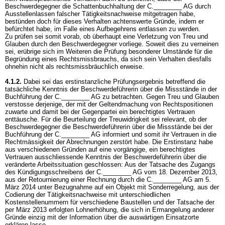
Beschwerdegegner die Schattenbuchhaltung der C.________ AG durch
Ausstellenlassen falscher Tätigkeitsnachweise mitgetragen habe,
bestünden doch für dieses Verhalten achtenswerte Gründe, indem er
befürchtet habe, im Falle eines Aufbegehrens entlassen zu werden.
Zu prüfen sei somit vorab, ob überhaupt eine Verletzung von Treu und
Glauben durch den Beschwerdegegner vorliege. Soweit dies zu verneinen
sei, erübrige sich im Weiteren die Prüfung besonderer Umstände für die
Begründung eines Rechtsmissbrauchs, da sich sein Verhalten diesfalls
ohnehin nicht als rechtsmissbräuchlich erweise.
4.1.2.
Dabei sei das erstinstanzliche Prüfungsergebnis betreffend die
tatsächliche Kenntnis der Beschwerdeführerin über die Missstände in der
Buchführung der C.________ AG zu betrachten. Gegen Treu und Glauben
verstosse derjenige, der mit der Geltendmachung von Rechtspositionen
zuwarte und damit bei der Gegenpartei ein berechtigtes Vertrauen
enttäusche. Für die Beurteilung der Treuwidrigkeit sei relevant, ob der
Beschwerdegegner die Beschwerdeführerin über die Missstände bei der
Buchführung der C.________ AG informiert und somit ihr Vertrauen in die
Rechtmässigkeit der Abrechnungen zerstört habe. Die Erstinstanz habe
aus verschiedenen Gründen auf eine vorgängige, ein berechtigtes
Vertrauen ausschliessende Kenntnis der Beschwerdeführerin über die
veränderte Arbeitssituation geschlossen: Aus der Tatsache des Zugangs
des Kündigungsschreibens der C.________ AG vom 18. Dezember 2013,
aus der Retournierung einer Rechnung durch die C.________ AG am 5.
März 2014 unter Bezugnahme auf ein Objekt mit Sonderregelung, aus der
Codierung der Tätigkeitsnachweise mit unterschiedlichen
Kostenstellenummern für verschiedene Baustellen und der Tatsache der
per März 2013 erfolgten Lohnerhöhung, die sich in Ermangelung anderer
Gründe einzig mit der Information über die auswärtigen Einsatzorte
erklären lasse.