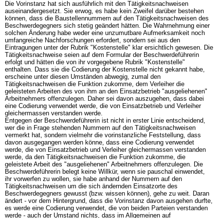
Die Vorinstanz hat sich ausführlich mit den Tätigkeitsnachweisen
auseinandergesetzt. Sie erwog, es habe kein Zweifel darüber bestehen
können, dass die Baustellennummern auf den Tätigkeitsnachweisen des
Beschwerdegegners sich stetig geändert hätten. Die Wahrnehmung einer
solchen Änderung habe weder eine unzumutbare Aufmerksamkeit noch
umfangreiche Nachforschungen erfordert, sondern sei aus den
Eintragungen unter der Rubrik "Kostenstelle" klar ersichtlich gewesen. Die
Tätigkeitsnachweise seien auf dem Formular der Beschwerdeführerin
erfolgt und hätten die von ihr vorgegebene Rubrik "Kostenstelle"
enthalten. Dass sie die Codierung der Kostenstelle nicht gekannt habe,
erscheine unter diesen Umständen abwegig, zumal den
Tätigkeitsnachweisen die Funktion zukomme, dem Verleiher die
geleisteten Arbeiten des von ihm an den Einsatzbetrieb "ausgeliehenen"
Arbeitnehmers offenzulegen. Daher sei davon auszugehen, dass dabei
eine Codierung verwendet werde, die von Einsatzbetrieb und Verleiher
gleichermassen verstanden werde.
Entgegen der Beschwerdeführerin ist nicht in erster Linie entscheidend,
wer die in Frage stehenden Nummern auf den Tätigkeitsnachweisen
vermerkt hat, sondern vielmehr die vorinstanzliche Feststellung, dass
davon ausgegangen werden könne, dass eine Codierung verwendet
werde, die von Einsatzbetrieb und Verleiher gleichermassen verstanden
werde, da den Tätigkeitsnachweisen die Funktion zukomme, die
geleistete Arbeit des "ausgeliehenen" Arbeitnehmers offenzulegen. Die
Beschwerdeführerin belegt keine Willkür, wenn sie pauschal einwendet,
ihr vorwerfen zu wollen, sie habe anhand der Nummern auf den
Tätigkeitsnachweisen um die sich ändernden Einsatzorte des
Beschwerdegegners gewusst (bzw. wissen können), gehe zu weit. Daran
ändert - vor dem Hintergrund, dass die Vorinstanz davon ausgehen durfte,
es werde eine Codierung verwendet, die von beiden Parteien verstanden
werde - auch der Umstand nichts, dass im Allgemeinen auf