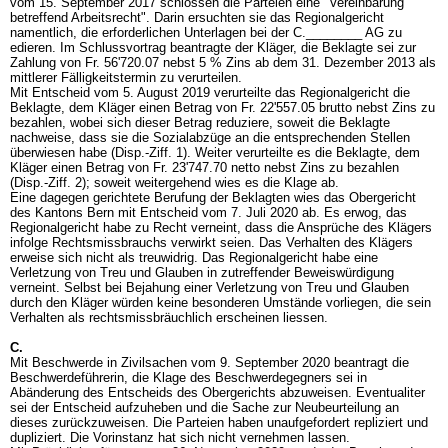
vom 15. September 2017 schlossen die Parteien eine "Vereinbarung
betreffend Arbeitsrecht". Darin ersuchten sie das Regionalgericht
namentlich, die erforderlichen Unterlagen bei der C.________ AG zu
edieren. Im Schlussvortrag beantragte der Kläger, die Beklagte sei zur
Zahlung von Fr. 56'720.07 nebst 5 % Zins ab dem 31. Dezember 2013 als
mittlerer Fälligkeitstermin zu verurteilen.
Mit Entscheid vom 5. August 2019 verurteilte das Regionalgericht die
Beklagte, dem Kläger einen Betrag von Fr. 22'557.05 brutto nebst Zins zu
bezahlen, wobei sich dieser Betrag reduziere, soweit die Beklagte
nachweise, dass sie die Sozialabzüge an die entsprechenden Stellen
überwiesen habe (Disp.-Ziff. 1). Weiter verurteilte es die Beklagte, dem
Kläger einen Betrag von Fr. 23'747.70 netto nebst Zins zu bezahlen
(Disp.-Ziff. 2); soweit weitergehend wies es die Klage ab.
Eine dagegen gerichtete Berufung der Beklagten wies das Obergericht
des Kantons Bern mit Entscheid vom 7. Juli 2020 ab. Es erwog, das
Regionalgericht habe zu Recht verneint, dass die Ansprüche des Klägers
infolge Rechtsmissbrauchs verwirkt seien. Das Verhalten des Klägers
erweise sich nicht als treuwidrig. Das Regionalgericht habe eine
Verletzung von Treu und Glauben in zutreffender Beweiswürdigung
verneint. Selbst bei Bejahung einer Verletzung von Treu und Glauben
durch den Kläger würden keine besonderen Umstände vorliegen, die sein
Verhalten als rechtsmissbräuchlich erscheinen liessen.
C.
Mit Beschwerde in Zivilsachen vom 9. September 2020 beantragt die
Beschwerdeführerin, die Klage des Beschwerdegegners sei in
Abänderung des Entscheids des Obergerichts abzuweisen. Eventualiter
sei der Entscheid aufzuheben und die Sache zur Neubeurteilung an
dieses zurückzuweisen. Die Parteien haben unaufgefordert repliziert und
dupliziert. Die Vorinstanz hat sich nicht vernehmen lassen.