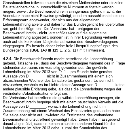
Grossbaustellen teilweise auch die einzelnen Meilensteine oder einzelne
Baustellenbereiche in unterschiedliche Nummern aufgeteilt werden
mögen. Soweit die Beschwerdeführerin sinngemäss geltend macht, die
Vorinstanz habe nicht Beweise gewürdigt, sondern ausschliesslich einen
Erfahrungssatz angewendet, der sich aus der allgemeinen
Lebenserfahrung ableite und daher für das Bundesgericht frei überprüfbar
sei, geht ihre Rüge fehl. Die Vorinstanz hat - entgegen der
Beschwerdeführerin - nicht
ausschliesslich
auf die allgemeine
Lebenserfahrung abgestellt, sondern ist in ihrer Begründung vielmehr
auch auf die konkreten Tätigkeitsnachweise des Beschwerdegegners
eingegangen. Es besteht daher keine freie Überprüfungsbefugnis des
Bundesgerichts (
BGE 140 III 115
E. 2 S. 117 mit Hinweisen).
4.2.4.
Die Beschwerdeführerin macht betreffend die Lohnerhöhung
geltend, Tatsache sei, dass der Beschwerdegegner während des in Frage
stehenden Zeitraums nie vorstellig geworden sei. Die gewährte
Lohnerhöhung im März 2013 von Fr. 1.-- pro Stunde habe gemäss
Aussage von D.________ nicht in Zusammenhang mit einem sich
abzeichnenden Wechsel des Einsatzortes gestanden. Es sei nicht
einzusehen, weshalb es im Lichte dieser Aussage von D.________ keine
andere plausible Erklärung gebe, als dass die Lohnerhöhung wegen der
veränderten Arbeitssituation erfolgt sei.
Die Vorinstanz hat betreffend die gewährte Lohnerhöhung erwogen, die
Beschwerdeführerin begnüge sich mit einem pauschalen Verweis auf die
Aussage von D.________, wonach die Lohnerhöhung nicht im
Zusammenhang mit einem Wechsel des Einsatzortes gestanden habe.
Sie zeige aber nicht auf, inwiefern die Erstinstanz das vorhandene
Beweismaterial unzutreffend gewürdigt habe. Diese habe massgebend
darauf abgestützt, dass es keinen plausiblen anderen Grund für die
Lohnerhöhung im März 2013 gebe, zumal der Stundenlohn des