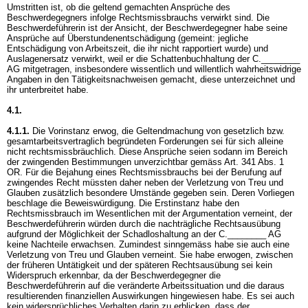
Umstritten ist, ob die geltend gemachten Ansprüche des
Beschwerdegegners infolge Rechtsmissbrauchs verwirkt sind. Die
Beschwerdeführerin ist der Ansicht, der Beschwerdegegner habe seine
Ansprüche auf Überstundenentschädigung (gemeint: jegliche
Entschädigung von Arbeitszeit, die ihr nicht rapportiert wurde) und
Auslagenersatz verwirkt, weil er die Schattenbuchhaltung der C.________
AG mitgetragen, insbesondere wissentlich und willentlich wahrheitswidrige
Angaben in den Tätigkeitsnachweisen gemacht, diese unterzeichnet und
ihr unterbreitet habe.
4.1.
4.1.1.
Die Vorinstanz erwog, die Geltendmachung von gesetzlich bzw.
gesamtarbeitsvertraglich begründeten Forderungen sei für sich alleine
nicht rechtsmissbräuchlich. Diese Ansprüche seien sodann im Bereich
der zwingenden Bestimmungen unverzichtbar gemäss
Art. 341 Abs. 1
OR
. Für die Bejahung eines Rechtsmissbrauchs bei der Berufung auf
zwingendes Recht müssten daher neben der Verletzung von Treu und
Glauben zusätzlich besondere Umstände gegeben sein. Deren Vorliegen
beschlage die Beweiswürdigung. Die Erstinstanz habe den
Rechtsmissbrauch im Wesentlichen mit der Argumentation verneint, der
Beschwerdeführerin würden durch die nachträgliche Rechtsausübung
aufgrund der Möglichkeit der Schadloshaltung an der C.________ AG
keine Nachteile erwachsen. Zumindest sinngemäss habe sie auch eine
Verletzung von Treu und Glauben verneint. Sie habe erwogen, zwischen
der früheren Untätigkeit und der späteren Rechtsausübung sei kein
Widerspruch erkennbar, da der Beschwerdegegner die
Beschwerdeführerin auf die veränderte Arbeitssituation und die daraus
resultierenden finanziellen Auswirkungen hingewiesen habe. Es sei auch
kein widersprüchliches Verhalten darin zu erblicken, dass der