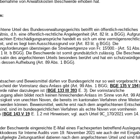
Übernahme von Anwaltskosten Beschwerde erhoben hat.
n:
tene Urteil des Bundesverwaltungsgerichts betrifft ein öffentlich-rechtliches
ltnis, d.h. eine öffentlich-rechtliche Angelegenheit (
Art. 82 lit. a BGG
). Aufgru
achten Entschädigungsansprüche handelt es sich um eine vermögensrechtli
t, und es liegt kein Ausschlussgrund vor (
Art. 83 lit. g BGG
). Die
gsforderungen übersteigen die Streitwertgrenze von Fr. 15'000.- (
Art. 51 Abs. 
 1 lit. b BGG
). Die Beschwerde ist somit grundsätzlich zulässig. Die Beschwe
ssatin des angefochtenen Urteils besonders berührt und hat ein schutzwürdig
n dessen Aufhebung (
Art. 89 Abs. 1 BGG
).
sachen und Beweismittel dürfen vor Bundesgericht nur so weit vorgebracht 
scheid der Vorinstanz dazu Anlass gibt (
Art. 99 Abs. 1 BGG
;
BGE 135 V 194
rde näher darzulegen ist (
BGE 133 III 393
E. 3). Der vorinstanzliche
usgang allein bildet noch keinen hinreichenden Anlass im Sinne von
Art. 99 
ssigkeit von unechten Noven, die bereits im kantonalen Verfahren ohne Weiter
 werden können. Beweismittel, welche erst nach dem angefochtenen Entsche
sind, sind im bundesgerichtlichen Verfahren als echte Noven von vornherein
 (
BGE 143 V 19
E. 1.2 mit Hinweisen; vgl. auch Urteil 9C_170/2021 vom 14. 
der Beschwerde eingereichte E-Mail eines Fachexperten betreffend Auslegung
ikkodexes für Interne Audits vom 19. November 2021 wie auch der mit Einga
fgelegte Zeitungsartikel datieren nach dem angefochtenen Urteil und sind fol