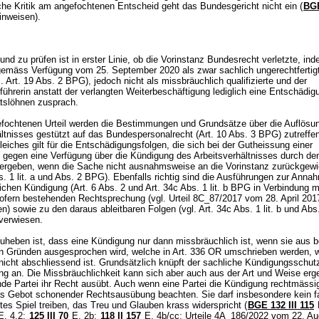
che Kritik am angefochtenen Entscheid geht das Bundesgericht nicht ein (
BGE
Hinweisen).
 und zu prüfen ist in erster Linie, ob die Vorinstanz Bundesrecht verletzte, ind
emäss Verfügung vom 25. September 2020 als zwar sachlich ungerechtfertigt
m.
Art. 19 Abs. 2 BPG
), jedoch nicht als missbräuchlich qualifizierte und der
ührerin anstatt der verlangten Weiterbeschäftigung lediglich eine Entschädig
tslöhnen zusprach.
fochtenen Urteil werden die Bestimmungen und Grundsätze über die Auflösu
ältnisses gestützt auf das Bundespersonalrecht (
Art. 10 Abs. 3 BPG
) zutreffe
leiches gilt für die Entschädigungsfolgen, die sich bei der Gutheissung einer
gegen eine Verfügung über die Kündigung des Arbeitsverhältnisses durch de
 ergeben, wenn die Sache nicht ausnahmsweise an die Vorinstanz zurückgewi
s. 1 lit. a und Abs. 2 BPG
). Ebenfalls richtig sind die Ausführungen zur Anna
ichen Kündigung (
Art. 6 Abs. 2 und
Art. 34c Abs. 1 lit. b BPG
in Verbindung m
nsofern bestehenden Rechtsprechung (vgl. Urteil 8C_87/2017 vom 28. April 201
en) sowie zu den daraus ableitbaren Folgen (vgl.
Art. 34c Abs. 1 lit. b und Ab
 verwiesen.
heben ist, dass eine Kündigung nur dann missbräuchlich ist, wenn sie aus 
n Gründen ausgesprochen wird, welche in
Art. 336 OR
umschrieben werden, w
nicht abschliessend ist. Grundsätzlich knüpft der sachliche Kündigungsschu
ng an. Die Missbräuchlichkeit kann sich aber auch aus der Art und Weise erg
de Partei ihr Recht ausübt. Auch wenn eine Partei die Kündigung rechtmässig 
s Gebot schonender Rechtsausübung beachten. Sie darf insbesondere kein f
es Spiel treiben, das Treu und Glauben krass widerspricht (
BGE 132 III 115
. 4.2;
125 III 70
E. 2b;
118 II 157
E. 4b/cc; Urteile 4A_186/2022 vom 22. Au