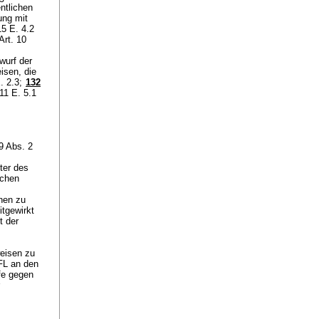
entlichen
ung mit
5 E. 4.2
Art. 10
wurf der
isen, die
. 2.3;
132
11 E. 5.1
29 Abs. 2
ter des
achen
hen zu
itgewirkt
t der
eisen zu
FL an den
fe gegen