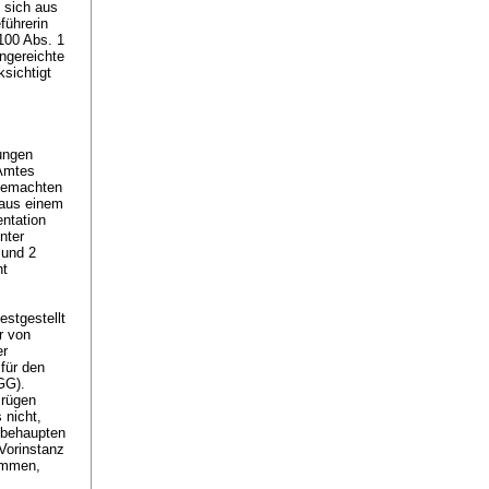
 sich aus
führerin
 100 Abs. 1
ingereichte
sichtigt
ungen
Amtes
 gemachten
 aus einem
ntation
nter
 und 2
ht
estgestellt
r von
er
für den
BGG
).
srügen
 nicht,
 behaupten
Vorinstanz
timmen,