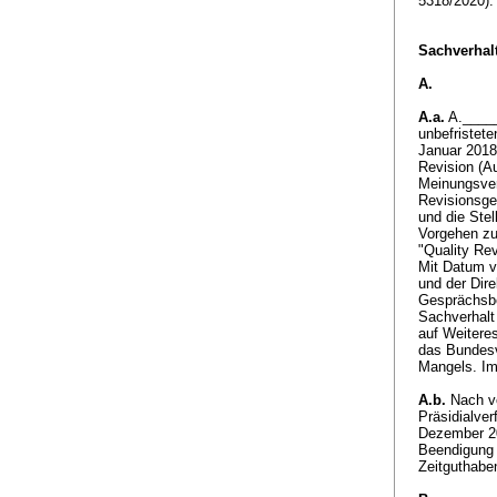
5318/2020)
Sachverhalt
A.
A.a.
A._____
unbefristete
Januar 2018
Revision (A
Meinungsver
Revisionsge
und die Ste
Vorgehen zu
"Quality Re
Mit Datum v
und der Dir
Gesprächsbe
Sachverhalt 
auf Weiteres
das Bundesv
Mangels. Im
A.b.
Nach vo
Präsidialve
Dezember 202
Beendigung d
Zeitguthabe