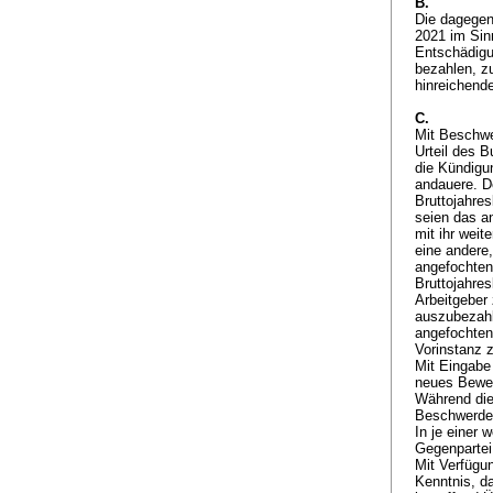
B.
Die dagegen
2021 im Sin
Entschädigu
bezahlen, z
hinreichend
C.
Mit Beschwe
Urteil des 
die Kündigu
andauere. De
Bruttojahre
seien das a
mit ihr weit
eine andere,
angefochten
Bruttojahre
Arbeitgeber 
auszubezahl
angefochten
Vorinstanz 
Mit Eingabe
neues Bewei
Während die
Beschwerde
In je einer 
Gegenparte
Mit Verfügu
Kenntnis, d