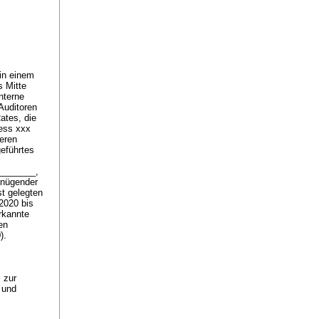
in einem
s Mitte
nterne
Auditoren
ates, die
zess xxx
eren
eführtes
________,
enügender
t gelegten
 2020 bis
erkannte
en
0).
.
 zur
- und