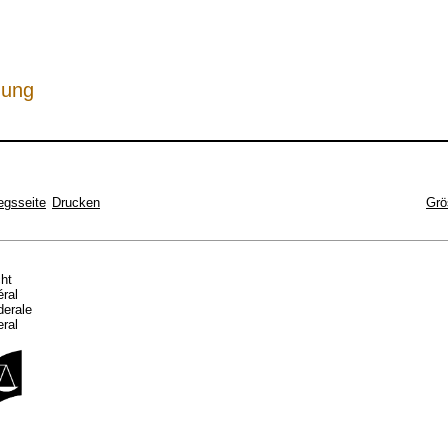
hung
egsseite
Drucken
Grö
cht
éral
ederale
eral