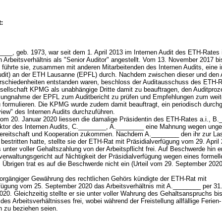
.
:
___, geb. 1973, war seit dem 1. April 2013 im Internen Audit des ETH-Rates 
n Arbeitsverhältnis als "Senior Auditor" angestellt. Vom 13. November 2017 bi
 führte sie, zusammen mit anderen Mitarbeitenden des Internen Audits, eine i
udit) an der ETH Lausanne (EPFL) durch. Nachdem zwischen dieser und den 
schiedenheiten entstanden waren, beschloss der Auditausschuss des ETH-R
sellschaft KPMG als unabhängige Dritte damit zu beauftragen, den Auditpro
llungnahme der EPFL zum Auditbericht zu prüfen und Empfehlungen zum weit
 formulieren. Die KPMG wurde zudem damit beauftragt, ein periodisch durchg
view" des Internen Audits durchzuführen.
om 20. Januar 2020 liessen die damalige Präsidentin des ETH-Rates a.i., B.
ektor des Internen Audits, C.________, A.________ eine Mahnung wegen ung
reitschaft und Kooperation zukommen. Nachdem A.________ den ihr zur Las
bestritten hatte, stellte sie der ETH-Rat mit Präsidialverfügung vom 29. April
 unter voller Gehaltszahlung von der Arbeitspflicht frei. Auf Beschwerde hin 
erwaltungsgericht auf Nichtigkeit der Präsidialverfügung wegen eines formell
 Übrigen trat es auf die Beschwerde nicht ein (Urteil vom 29. September 202
rgängiger Gewährung des rechtlichen Gehörs kündigte der ETH-Rat mit
rfügung vom 25. September 2020 das Arbeitsverhältnis mit A.________ per 31
0. Gleichzeitig stellte er sie unter voller Wahrung des Gehaltsanspruchs bis
es Arbeitsverhältnisses frei, wobei während der Freistellung allfällige Ferien
n zu beziehen seien.