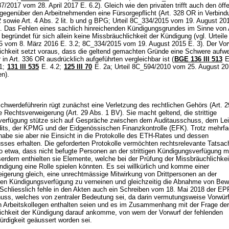
7/2017 vom 28. April 2017 E. 6.2). Gleich wie den privaten trifft auch den öff
 gegenüber den Arbeitnehmenden eine Fürsorgepflicht (
Art. 328 OR
in Verbind
 2 sowie
Art. 4 Abs. 2 lit. b und g BPG
; Urteil 8C_334/2015 vom 19. August 201
). Das Fehlen eines sachlich hinreichenden Kündigungsgrundes im Sinne von
begründet für sich allein keine Missbräuchlichkeit der Kündigung (vgl. Urteile
 vom 8. März 2016 E. 3.2; 8C_334/2015 vom 19. August 2015 E. 3). Der Vor
ichkeit setzt voraus, dass die geltend gemachten Gründe eine Schwere aufwe
r in
Art. 336 OR
ausdrücklich aufgeführten vergleichbar ist (
BGE 136 III 513
E
1;
131 III 535
E. 4.2;
125 III 70
E. 2a; Urteil 8C_594/2010 vom 25. August 20
sen).
hwerdeführerin rügt zunächst eine Verletzung des rechtlichen Gehörs (
Art. 
ne Rechtsverweigerung (
Art. 29 Abs. 1 BV
). Sie macht geltend, die strittige
erfügung stütze sich auf Gespräche zwischen dem Auditausschuss, dem Lei
dits, der KPMG und der Eidgenössischen Finanzkontrolle (EFK). Trotz mehrf
habe sie aber nie Einsicht in die Protokolle des ETH-Rates und dessen
sses erhalten. Die geforderten Protokolle vermöchten rechtsrelevante Tatsac
o etwa, dass nicht befugte Personen an der strittigen Kündigungsverfügung m
serdem enthielten sie Elemente, welche bei der Prüfung der Missbräuchlichkei
ündigung eine Rolle spielen könnten. Es sei willkürlich und komme einer
igerung gleich, eine unrechtmässige Mitwirkung von Drittpersonen an der
en Kündigungsverfügung zu verneinen und gleichzeitig die Abnahme von Bew
 Schliesslich fehle in den Akten auch ein Schreiben vom 18. Mai 2018 der EP
uss, welches von zentraler Bedeutung sei, da darin vermutungsweise Vorwür
en Arbeitskollegen enthalten seien und es im Zusammenhang mit der Frage der
ichkeit der Kündigung darauf ankomme, von wem der Vorwurf der fehlenden
ürdigkeit geäussert worden sei.