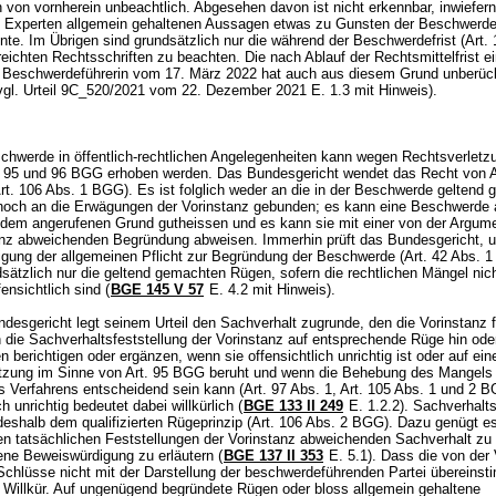
 von vornherein unbeachtlich. Abgesehen davon ist nicht erkennbar, inwiefern
 Experten allgemein gehaltenen Aussagen etwas zu Gunsten der Beschwerde
te. Im Übrigen sind grundsätzlich nur die während der Beschwerdefrist (
Art.
reichten Rechtsschriften zu beachten. Die nach Ablauf der Rechtsmittelfrist e
 Beschwerdeführerin vom 17. März 2022 hat auch aus diesem Grund unberück
(vgl. Urteil 9C_520/2021 vom 22. Dezember 2021 E. 1.3 mit Hinweis).
chwerde in öffentlich-rechtlichen Angelegenheiten kann wegen Rechtsverletz
. 95 und 96 BGG
erhoben werden. Das Bundesgericht wendet das Recht von 
rt. 106 Abs. 1 BGG
). Es ist folglich weder an die in der Beschwerde geltend
och an die Erwägungen der Vorinstanz gebunden; es kann eine Beschwerde
 dem angerufenen Grund gutheissen und es kann sie mit einer von der Argume
anz abweichenden Begründung abweisen. Immerhin prüft das Bundesgericht, u
igung der allgemeinen Pflicht zur Begründung der Beschwerde (
Art. 42 Abs. 1
dsätzlich nur die geltend gemachten Rügen, sofern die rechtlichen Mängel nic
ensichtlich sind (
BGE 145 V 57
E. 4.2 mit Hinweis).
esgericht legt seinem Urteil den Sachverhalt zugrunde, den die Vorinstanz f
n die Sachverhaltsfeststellung der Vorinstanz auf entsprechende Rüge hin ode
berichtigen oder ergänzen, wenn sie offensichtlich unrichtig ist oder auf ein
tzung im Sinne von
Art. 95 BGG
beruht und wenn die Behebung des Mangels 
 Verfahrens entscheidend sein kann (Art. 97 Abs. 1,
Art. 105 Abs. 1 und 2 
ch unrichtig bedeutet dabei willkürlich (
BGE 133 II 249
E. 1.2.2). Sachverhalt
deshalb dem qualifizierten Rügeprinzip (
Art. 106 Abs. 2 BGG
). Dazu genügt es
en tatsächlichen Feststellungen der Vorinstanz abweichenden Sachverhalt zu
ene Beweiswürdigung zu erläutern (
BGE 137 II 353
E. 5.1). Dass die von der 
chlüsse nicht mit der Darstellung der beschwerdeführenden Partei übereins
e Willkür. Auf ungenügend begründete Rügen oder bloss allgemein gehaltene