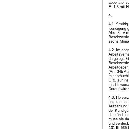
appellatoris
E. 1.3 mit 
4.
4.1.
Streitig
Kündigung g
Abs. 3 i.V.
Beschwerdef
sechs Mona
4.2.
Im ange
Arbeitsverh
dargelegt. G
Beschwerde 
Arbeitgeber
(
Art. 34b Ab
missbräuchl
OR
), zur i
mit Hinweis
Darauf wird
4.3.
Hervorzu
unzulässige
Aufzählung 
der Kündigu
die kündigen
muss sie da
und verdeckt
131 III 535
E