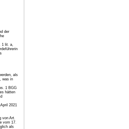
nd der
che
1 lit. a,
rdeführerin
es
werden, als
), was in
Abs. 1 BGG
es hätten
id
April 2021
 von Art.
be vom 17.
glich als