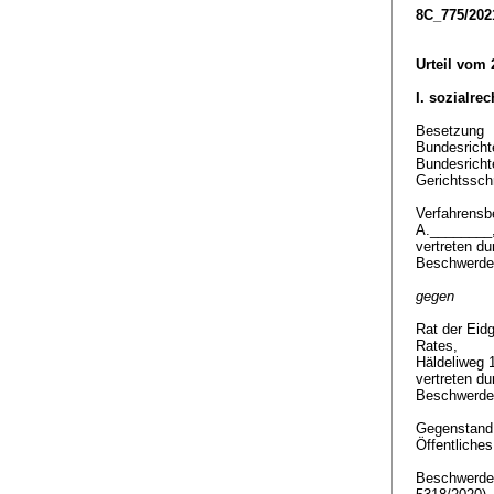
8C_775/202
Urteil vom
I. sozialre
Besetzung
Bundesrichte
Bundesrichte
Gerichtssch
Verfahrensbe
A.________
vertreten d
Beschwerdef
gegen
Rat der Eid
Rates,
Häldeliweg 
vertreten du
Beschwerde
Gegenstan
Öffentliche
Beschwerde 