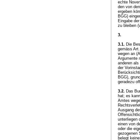
echte Noven
den von den
ergeben könn
BGG
) einge
Eingabe der
zu bleiben 
3.
3.1.
Die Bes
gemäss
Art
wegen an (
A
Argumente n
anderen als
der Vorinst
Berücksicht
BGG
), grun
geradezu off
3.2.
Das Bund
hat; es kan
Amtes wegen 
Rechtsverle
Ausgang des
Offensichtli
unterliegen 
einen von d
oder die eig
gezogenen S
belegt kein