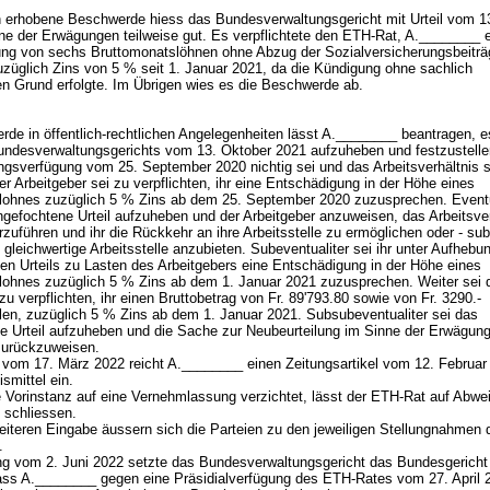
 erhobene Beschwerde hiess das Bundesverwaltungsgericht mit Urteil vom 1
ne der Erwägungen teilweise gut. Es verpflichtete den ETH-Rat, A.________ 
ng von sechs Bruttomonatslöhnen ohne Abzug der Sozialversicherungsbeiträ
uzüglich Zins von 5 % seit 1. Januar 2021, da die Kündigung ohne sachlich
en Grund erfolgte. Im Übrigen wies es die Beschwerde ab.
rde in öffentlich-rechtlichen Angelegenheiten lässt A.________ beantragen, e
Bundesverwaltungsgerichts vom 13. Oktober 2021 aufzuheben und festzustelle
ngsverfügung vom 25. September 2020 nichtig sei und das Arbeitsverhältnis 
r Arbeitgeber sei zu verpflichten, ihr eine Entschädigung in der Höhe eines
slohnes zuzüglich 5 % Zins ab dem 25. September 2020 zuzusprechen. Eventu
ngefochtene Urteil aufzuheben und der Arbeitgeber anzuweisen, das Arbeitsver
erzuführen und ihr die Rückkehr an ihre Arbeitsstelle zu ermöglichen oder - subs
 gleichwertige Arbeitsstelle anzubieten. Subeventualiter sei ihr unter Aufhebu
en Urteils zu Lasten des Arbeitgebers eine Entschädigung in der Höhe eines
slohnes zuzüglich 5 % Zins ab dem 1. Januar 2021 zuzusprechen. Weiter sei 
zu verpflichten, ihr einen Bruttobetrag von Fr. 89'793.80 sowie von Fr. 3290.-
en, zuzüglich 5 % Zins ab dem 1. Januar 2021. Subsubeventualiter sei das
e Urteil aufzuheben und die Sache zur Neubeurteilung im Sinne der Erwägung
zurückzuweisen.
 vom 17. März 2022 reicht A.________ einen Zeitungsartikel vom 12. Februar
smittel ein.
 Vorinstanz auf eine Vernehmlassung verzichtet, lässt der ETH-Rat auf Abwe
 schliessen.
weiteren Eingabe äussern sich die Parteien zu den jeweiligen Stellungnahmen 
i.
ng vom 2. Juni 2022 setzte das Bundesverwaltungsgericht das Bundesgericht 
ass A.________ gegen eine Präsidialverfügung des ETH-Rates vom 27. April 