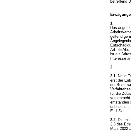
betreffend 
Erwägunge
1.
Das angefoch
Arbeitsverhä
geltend gem
Angelegenhei
Entschädigun
Art. 85 Abs.
ist als Adre
Interesse a
2.
2.1.
Neue Tat
erst der Ent
der Beschwe
Verfahrensa
für die Zulä
vorgebracht
entstanden 
unbeachtlich
E. 1.3).
2.2.
Die mit 
2.3 des Eth
März 2022 au