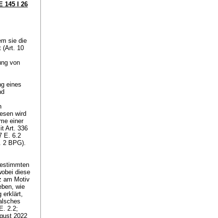
 145 I 26
em sie die
 (Art. 10
ung von
ng eines
nd
n
esen wird
hme einer
it
Art. 336
7 E. 6.2
s. 2 BPG
).
bestimmten
obei diese
tz am Motiv
eben, wie
erklärt,
alsches
E. 2.2;
gust 2022