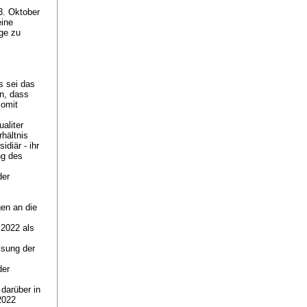
3. Oktober
eine
ge zu
s sei das
n, dass
somit
aliter
hältnis
idiär - ihr
ng des
der
en an die
 2022 als
isung der
der
darüber in
2022