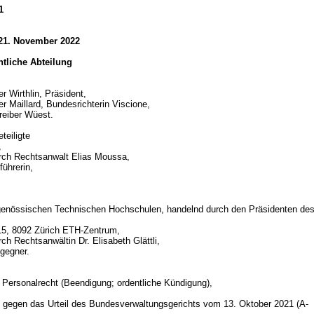
1
 21. November 2022
chtliche Abteilung
r Wirthlin, Präsident,
r Maillard, Bundesrichterin Viscione,
reiber Wüest.
teiligte
,
urch Rechtsanwalt Elias Moussa,
ührerin,
genössischen Technischen Hochschulen, handelnd durch den Präsidenten de
15, 8092 Zürich ETH-Zentrum,
rch Rechtsanwältin Dr. Elisabeth Glättli,
gegner.
d
s Personalrecht (Beendigung; ordentliche Kündigung),
gegen das Urteil des Bundesverwaltungsgerichts vom 13. Oktober 2021 (A-