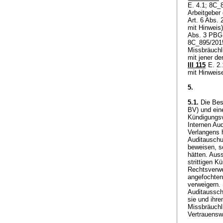
E. 4.1; 8C_8
Arbeitgeber
Art. 6 Abs.
mit Hinweis
Abs. 3 PBG
8C_895/2015
Missbräuchl
mit jener de
III 115
E. 2.
mit Hinwei
5.
5.1.
Die Besc
BV
) und ei
Kündigungsv
Internen Au
Verlangens 
Auditauschu
beweisen, s
hätten. Aus
strittigen K
Rechtsverwe
angefochten
verweigern.
Auditaussch
sie und ihr
Missbräuchl
Vertrauensw