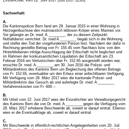
Einzelrichter, vom 22. Juni 2017 (100.2017.123U).
Sachverhalt:
A.
Die Kantonspolizei Bern fand am 29. Januar 2015 in einer Wohnung in
Herzogenbuchsee den mutmasslich leblosen Körper eines Mannes vor.
Sie gelangte an Dr. med. A.________, der zu diesem Zeitpunkt
Notfalldienst verrichtet. Dr. med A.________ begab sich in die Wohnung
und stellte den Tod der vorgefundenen Person fest. Nachdem der dafür in
Rechnung gestellte Betrag von Fr. 155.45 vom Nachlass bzw. von den
Hinterbliebenen infolge Ausschlagung der Erbschaft nicht beglichen und
im Rahmen der konkursamtlichen Liquidation der Erbschaft am 23.
Februar 2016 ein Verlustschein über Fr. 152.65 ausgestellt worden war,
ersuchte Dr. med. A.________ am 30. Juni 2016 die Polizei- und
Militärdirektion des Kantons Bern um Begleichung des offenen Betrags
von Fr. 152.65, eventualiter um den Erlass einer anfechtbaren Verfügung.
Mit Verfügung vom 28. März 2017 wies die kantonale Polizei- und
Militärdirektion das Gesuch ab und auferlegte Dr. med. A.________
Verfahrenskosten von Fr. 600.--.
B.
Mit Urteil vom 22. Juni 2017 wies der Einzelrichter am Verwaltungsgericht
des Kantons Bern die von Dr. med. A.________ gegen die Verfügung vom
28. März 2017 erhobene Beschwerde ab, soweit er darauf eintrat. Ebenso
wies er die Eventualklage ab, soweit er darauf eintrat.
C.
Mit Beschwerde in öffentlich-rechtlichen Angelegenheiten vom 20. Juli