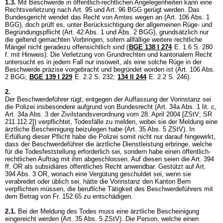
1.3.
Mit Beschwerde in öffentlich-rechtlichen Angelegenheiten kann eine
Rechtsverletzung nach
Art. 95 und
Art. 96 BGG
gerügt werden. Das
Bundesgericht wendet das Recht von Amtes wegen an (
Art. 106 Abs. 1
BGG
), doch prüft es, unter Berücksichtigung der allgemeinen Rüge- und
Begründungspflicht (
Art. 42 Abs. 1 und Abs. 2 BGG
), grundsätzlich nur
die geltend gemachten Vorbringen, sofern allfällige weitere rechtliche
Mängel nicht geradezu offensichtlich sind (
BGE 138 I 274
E. 1.6 S. 280
f. mit Hinweis). Die Verletzung von Grundrechten und kantonalem Recht
untersucht es in jedem Fall nur insoweit, als eine solche Rüge in der
Beschwerde präzise vorgebracht und begründet worden ist (
Art. 106 Abs.
2 BGG
;
BGE 139 I 229
E. 2.2 S. 232;
134 II 244
E. 2.2 S. 246).
2.
Der Beschwerdeführer rügt, entgegen der Auffassung der Vorinstanz sei
die Polizei insbesondere aufgrund von Bundesrecht (Art. 34a Abs. 1 lit. c,
Art. 34a Abs. 3 der Zivilstandsverordnung vom 28. April 2004 [ZStV; SR
211.112.2]) verpflichtet, Todesfälle zu melden, wobei sie der Meldung eine
ärztliche Bescheinigung beizulegen habe (
Art. 35 Abs. 5 ZStV
). In
Erfüllung dieser Pflicht habe die Polizei somit nicht nur darauf hingewirkt,
dass der Beschwerdeführer die ärztliche Dienstleistung erbringe, welche
für die Todesfeststellung erforderlich sei, sondern habe einen öffentlich-
rechtlichen Auftrag mit ihm abgeschlossen. Auf diesen seien die
Art. 394
ff. OR
als subsidiäres öffentliches Recht anwendbar. Gestützt auf
Art.
394 Abs. 3 OR
, wonach eine Vergütung geschuldet sei, wenn sie
verabredet oder üblich sei, hätte die Vorinstanz den Kanton Bern
verpflichten müssen, die berufliche Tätigkeit des Beschwerdeführers mit
dem Betrag von Fr. 152.65 zu entschädigen.
2.1.
Bei der Meldung des Todes muss eine ärztliche Bescheinigung
eingereicht werden (
Art. 35 Abs. 5 ZStV
). Die Person, welche einen