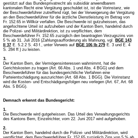
gestützt auf das Bundesprivatrecht als subsidiär anwendbarem
kantonalen Recht eine Vergütung geschuldet ist, ist die Vorinstanz, wie
der Beschwerdeführer zutreffend rügt, bei der Verweigerung der Vergütung
an den Beschwerdeführer für die ärztliche Dienstleistung im Betrag von
Fr. 152.65 in Willkür verfallen. Die Beschwerde ist gutzuheissen, das
angefochtene Urteil ist aufzuheben und der Kanton Bern, handelnd durch
die Polizei- und Militärdirektion, ist zu verpflichten, dem
Beschwerdeführer Fr. 152.65 zuzüglich den beantragten Verzugszins von
5 % ab 31. Juli 2016 (Zahlungsaufforderung als Mahnung, vgl.
BGE 143
II 37
E. 5.2.2 S. 43 f., unter Verweis auf
BGE 106 Ib 279
E. 3 und E. 4
S. 284 ff.) zu leisten.
3.
Der Kanton Bern, der Vermögensinteressen wahrnimmt, hat die
Gerichtskosten zu tragen (
Art. 66 Abs. 1 und Abs. 4 BGG
) und dem
Beschwerdeführer für das bundesgerichtliche Verfahren eine
Parteientschädigung auszurichten (
Art. 68 Abs. 1 BGG
). Die Vorinstanz
wird die Kosten- und Entschädigungsfolgen neu verlegen (
Art. 67,
Art. 68
Abs. 5 BGG
).
Demnach erkennt das Bundesgericht:
1.
Die Beschwerde wird gutgeheissen. Das Urteil des Verwaltungsgerichts
des Kantons Bern, Einzelrichter, vom 22. Juni 2017 wird aufgehoben.
2.
Der Kanton Bern, handelnd durch die Polizei- und Militärdirektion, wird
verpflichtet, dem Beschwerdeführer Fr. 152.65 zuzüglich Zins von 5 % ab