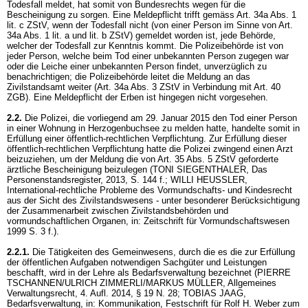
Todesfall meldet, hat somit von Bundesrechts wegen für die
Bescheinigung zu sorgen. Eine Meldepflicht trifft gemäss
Art. 34a Abs. 1
lit. c ZStV
, wenn der Todesfall nicht (von einer Person im Sinne von
Art.
34a Abs. 1 lit. a und lit. b ZStV
) gemeldet worden ist, jede Behörde,
welcher der Todesfall zur Kenntnis kommt. Die Polizeibehörde ist von
jeder Person, welche beim Tod einer unbekannten Person zugegen war
oder die Leiche einer unbekannten Person findet, unverzüglich zu
benachrichtigen; die Polizeibehörde leitet die Meldung an das
Zivilstandsamt weiter (
Art. 34a Abs. 3 ZStV
in Verbindung mit
Art. 40
ZGB
). Eine Meldepflicht der Erben ist hingegen nicht vorgesehen.
2.2.
Die Polizei, die vorliegend am 29. Januar 2015 den Tod einer Person
in einer Wohnung in Herzogenbuchsee zu melden hatte, handelte somit in
Erfüllung einer öffentlich-rechtlichen Verpflichtung. Zur Erfüllung dieser
öffentlich-rechtlichen Verpflichtung hatte die Polizei zwingend einen Arzt
beizuziehen, um der Meldung die von
Art. 35 Abs. 5 ZStV
geforderte
ärztliche Bescheinigung beizulegen (TONI SIEGENTHALER, Das
Personenstandsregister, 2013, S. 144 f.; WILLI HEUSSLER,
International-rechtliche Probleme des Vormundschafts- und Kindesrecht
aus der Sicht des Zivilstandswesens - unter besonderer Berücksichtigung
der Zusammenarbeit zwischen Zivilstandsbehörden und
vormundschaftlichen Organen, in: Zeitschrift für Vormundschaftswesen
1999 S. 3 f.).
2.2.1.
Die Tätigkeiten des Gemeinwesens, durch die es die zur Erfüllung
der öffentlichen Aufgaben notwendigen Sachgüter und Leistungen
beschafft, wird in der Lehre als Bedarfsverwaltung bezeichnet (PIERRE
TSCHANNEN/ULRICH ZIMMERLI/MARKUS MÜLLER, Allgemeines
Verwaltungsrecht, 4. Aufl. 2014, § 19 N. 28; TOBIAS JAAG,
Bedarfsverwaltung, in: Kommunikation, Festschrift für Rolf H. Weber zum