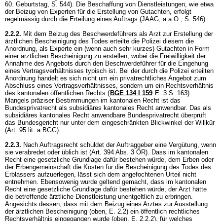
60. Geburtstag, S. 544). Die Beschaffung von Dienstleistungen, wie etwa
der Beizug von Experten für die Erstellung von Gutachten, erfolgt
regelmässig durch die Erteilung eines Auftrags (JAAG, a.a.O., S. 546).
2.2.2.
Mit dem Beizug des Beschwerdeführers als Arzt zur Erstellung der
ärztlichen Bescheinigung des Todes erteilte die Polizei diesem die
Anordnung, als Experte ein (wenn auch sehr kurzes) Gutachten in Form
einer ärztlichen Bescheinigung zu erstellen, wobei die Freiwilligkeit der
Annahme des Angebots durch den Beschwerdeführer für die Eingehung
eines Vertragsverhältnisses typisch ist. Bei der durch die Polizei erteilten
Anordnung handelt es sich nicht um ein privatrechtliches Angebot zum
Abschluss eines Vertragsverhältnisses, sondern um ein Rechtsverhältnis
des kantonalen öffentlichen Rechts (
BGE 134 I 159
E. 3 S. 163).
Mangels präziser Bestimmungen im kantonalen Recht ist das
Bundesprivatrecht als subsidiäres kantonales Recht anwendbar. Das als
subsidiäres kantonales Recht anwendbare Bundesprivatrecht überprüft
das Bundesgericht nur unter dem eingeschränkten Blickwinkel der Willkür
(
Art. 95 lit. a BGG
).
2.2.3.
Nach Auftragsrecht schuldet der Auftraggeber eine Vergütung, wenn
sie verabredet oder üblich ist (
Art. 394 Abs. 3 OR
). Dass im kantonalen
Recht eine gesetzliche Grundlage dafür bestehen würde, dem Erben oder
der Erbengemeinschaft die Kosten für die Bescheinigung des Todes des
Erblassers aufzuerlegen, lässt sich dem angefochtenen Urteil nicht
entnehmen. Ebensowenig wurde geltend gemacht, dass im kantonalen
Recht eine gesetzliche Grundlage dafür bestehen würde, der Arzt hätte
die betreffende ärztliche Dienstleistung unentgeltlich zu erbringen.
Angesichts dessen, dass mit dem Beizug eines Arztes zur Ausstellung
der ärztlichen Bescheinigung (oben, E. 2.2) ein öffentlich rechtliches
Rechtsverhältnis eingegangen wurde (oben, E. 2.2.2), für welches