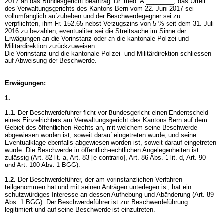
2017 an das Bundesgericht beantragt Dr. med. A.________, das Urteil
des Verwaltungsgerichts des Kantons Bern vom 22. Juni 2017 sei
vollumfänglich aufzuheben und der Beschwerdegegner sei zu
verpflichten, ihm Fr. 152.65 nebst Verzugszins von 5 % seit dem 31. Juli
2016 zu bezahlen, eventualiter sei die Streitsache im Sinne der
Erwägungen an die Vorinstanz oder an die kantonale Polizei und
Militärdirektion zurückzuweisen.
Die Vorinstanz und die kantonale Polizei- und Militärdirektion schliessen
auf Abweisung der Beschwerde.
Erwägungen:
1.
1.1.
Der Beschwerdeführer ficht vor Bundesgericht einen Endentscheid
eines Einzelrichters am Verwaltungsgericht des Kantons Bern auf dem
Gebiet des öffentlichen Rechts an, mit welchem seine Beschwerde
abgewiesen worden ist, soweit darauf eingetreten wurde, und seine
Eventualklage ebenfalls abgewiesen worden ist, soweit darauf eingetreten
wurde. Die Beschwerde in öffentlich-rechtlichen Angelegenheiten ist
zulässig (Art. 82 lit. a, Art. 83 [e contrario],
Art. 86 Abs. 1 lit. d,
Art. 90
und
Art. 100 Abs. 1 BGG
).
1.2.
Der Beschwerdeführer, der am vorinstanzlichen Verfahren
teilgenommen hat und mit seinen Anträgen unterlegen ist, hat ein
schutzwürdiges Interesse an dessen Aufhebung und Abänderung (
Art. 89
Abs. 1 BGG
). Der Beschwerdeführer ist zur Beschwerdeführung
legitimiert und auf seine Beschwerde ist einzutreten.