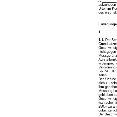
A.________ 
aufzuheben 
Urteil im K
des erstins
Erwägunge
1.
1.1.
Der Besc
Grundsatzes
Geschwindig
nicht gegen
Messgerät z
Aufstellwin
widersprec
Verordnung 
SR 741.013.
seien.
Der für ein
sich zu sein
ihm geschätz
Messung hab
geblieben se
Geschwindig
wahrscheinl
250.-- zu a
gutachterli
Der Beschwe