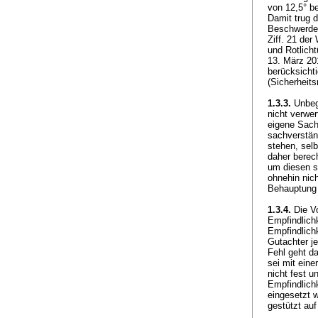
von 12,5° b
Damit trug 
Beschwerdef
Ziff. 21 de
und Rotlich
13. März 201
berücksicht
(Sicherheit
1.3.3.
Unbegr
nicht verwer
eigene Sach
sachverstän
stehen, sel
daher berec
um diesen s
ohnehin nic
Behauptung 
1.3.4.
Die Vo
Empfindlich
Empfindlich
Gutachter j
Fehl geht d
sei mit ein
nicht fest u
Empfindlich
eingesetzt 
gestützt au