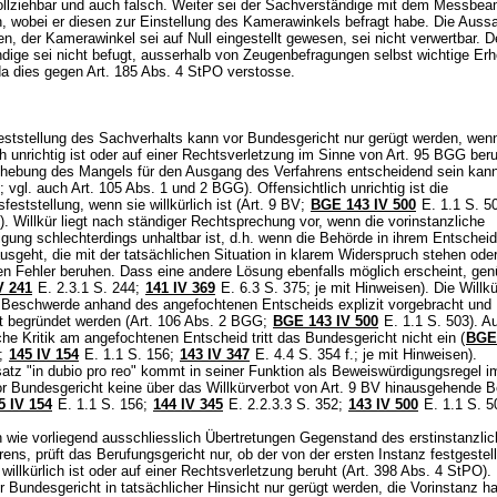
ollziehbar und auch falsch. Weiter sei der Sachverständige mit dem Messbea
, wobei er diesen zur Einstellung des Kamerawinkels befragt habe. Die Auss
, der Kamerawinkel sei auf Null eingestellt gewesen, sei nicht verwertbar. D
dige sei nicht befugt, ausserhalb von Zeugenbefragungen selbst wichtige Er
 da dies gegen
Art. 185 Abs. 4 StPO
verstosse.
ststellung des Sachverhalts kann vor Bundesgericht nur gerügt werden, wenn
ch unrichtig ist oder auf einer Rechtsverletzung im Sinne von
Art. 95 BGG
beru
hebung des Mangels für den Ausgang des Verfahrens entscheidend sein kann
; vgl. auch
Art. 105 Abs. 1 und 2 BGG
). Offensichtlich unrichtig ist die
feststellung, wenn sie willkürlich ist (
Art. 9 BV
;
BGE 143 IV 500
E. 1.1 S. 5
). Willkür liegt nach ständiger Rechtsprechung vor, wenn die vorinstanzliche
gung schlechterdings unhaltbar ist, d.h. wenn die Behörde in ihrem Entschei
usgeht, die mit der tatsächlichen Situation in klarem Widerspruch stehen ode
en Fehler beruhen. Dass eine andere Lösung ebenfalls möglich erscheint, gen
V 241
E. 2.3.1 S. 244;
141 IV 369
E. 6.3 S. 375; je mit Hinweisen). Die Willk
 Beschwerde anhand des angefochtenen Entscheids explizit vorgebracht und
t begründet werden (
Art. 106 Abs. 2 BGG
;
BGE 143 IV 500
E. 1.1 S. 503). Au
che Kritik am angefochtenen Entscheid tritt das Bundesgericht nicht ein (
BGE 
0;
145 IV 154
E. 1.1 S. 156;
143 IV 347
E. 4.4 S. 354 f.; je mit Hinweisen).
tz "in dubio pro reo" kommt in seiner Funktion als Beweiswürdigungsregel i
or Bundesgericht keine über das Willkürverbot von
Art. 9 BV
hinausgehende B
 IV 154
E. 1.1 S. 156;
144 IV 345
E. 2.2.3.3 S. 352;
143 IV 500
E. 1.1 S. 5
 wie vorliegend ausschliesslich Übertretungen Gegenstand des erstinstanzli
ens, prüft das Berufungsgericht nur, ob der von der ersten Instanz festgestell
willkürlich ist oder auf einer Rechtsverletzung beruht (
Art. 398 Abs. 4 StPO
).
r Bundesgericht in tatsächlicher Hinsicht nur gerügt werden, die Vorinstanz h