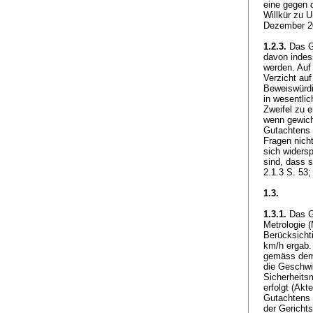
eine gegen d
Willkür zu U
Dezember 20
1.2.3.
Das Ge
davon indes
werden. Auf 
Verzicht au
Beweiswürdi
in wesentlic
Zweifel zu 
wenn gewich
Gutachtens e
Fragen nich
sich widersp
sind, dass 
2.1.3 S. 53
1.3.
1.3.1.
Das Gu
Metrologie 
Berücksicht
km/h ergab.
gemäss dem 
die Geschwi
Sicherheits
erfolgt (Akt
Gutachtens 
der Gericht