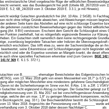
as erstinstanzliche Urteil vorgebrachte Rüge der willkürlichen Beweiswürdigu
nrecht verneint, was das Bundesgericht frei prüft (Urteile 6B_267/2019 vom 1
19 E. 5.2; 6B_24/2019 vom 3. Oktober 2019 E. 3.3.1; je mit Hinweis).
richt würdigt Gutachten grundsätzlich frei (
Art. 10 Abs. 2 StGB
). In Fachfra
sen nicht ohne triftige Gründe abweichen, und Abweichungen müssen begrün
der anderen Seite kann das Abstellen auf eine nicht schlüssige Expertise bzw
f die gebotenen zusätzlichen Beweiserhebungen gegen das Verbot willkürliche
gung (
Art. 9 BV
) verstossen. Erscheint dem Gericht die Schlüssigkeit eines
hen Punkten zweifelhaft, hat es nötigenfalls ergänzende Beweise zur Klärung 
erheben. Ein Gutachten stellt namentlich dann keine rechtsgenügende Grundla
tige, zuverlässig begründete Tatsachen oder Indizien die Überzeugungskraft
rnstlich erschüttern. Das trifft etwa zu, wenn der Sachverständige die an ihn
t beantwortet, seine Erkenntnisse und Schlussfolgerungen nicht begründet ode
rüchlich sind oder die Expertise sonstwie an Mängeln krankt, die derart offens
sie auch ohne spezielles Fachwissen erkennbar sind (zum Ganzen:
BGE 142 
;
141 IV 369
E. 6.1 S. 372 f.).
tachten von B.________, ehemaliger Bereichsleiter des Eidgenössischen Ins
(METAS), vom 13. März 2018 geht von einem Messwinkel von 18,7° (± 0,5°) a
igung aller möglichen Messfehler eine mindestens gefahrene Geschwindigkeit
 Davon ist die Sicherheitsmarge im Sinne von Art. 8 Abs. 1 lit. a Ziff. 1 VS
Gutachter nicht ergänzend in Abzug zu bringen. Der Gutachter gelangt zur E
ndigkeitsmessung vom 15. Mai 2017 sei bei vorschriftsgemässer Anwendung
marge, welche den um max. 1,8° zu geringen Messwinkel kompensiere, rechts
en Bezirksgericht, pag. 33 f.). Der Beschwerdeführer bestritt die Schlüssigkeit
vom 13. März 2018. Angesichts der Pensionierung von B.________ wurde anl
sverhandlung vom 3. Oktober 2018 daher dessen Nachfolger C.________ als