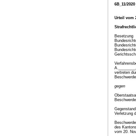
6B_11/2020
Urteil vom 
Strafrechtl
Besetzung
Bundesricht
Bundesricht
Bundesricht
Gerichtssch
Verfahrensbe
A.________
vertreten d
Beschwerde
gegen
Oberstaatsa
Beschwerde
Gegenstan
Verletzung 
Beschwerde 
des Kantons
vom 20. No