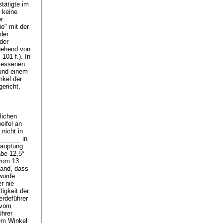
tätigte im
 keine
r
o" mit der
der
der
gehend von
101 f.). In
messenen
und einem
nkel der
ericht,
lichen
eifel an
nicht in
_______ in
hauptung
be 12,5°
vom 13.
tand, dass
wurde.
r nie
igkeit der
rdeführer
 vom
ührer
em Winkel