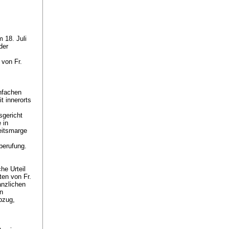
 18. Juli
der
 von Fr.
nfachen
t innerorts
sgericht
 in
eitsmarge
sberufung.
he Urteil
ten von Fr.
anzlichen
en
bzug,