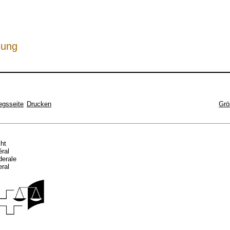
hung
egsseite
Drucken
Grö
cht
éral
ederale
eral