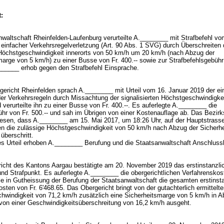
:
waltschaft Rheinfelden-Laufenburg verurteilte A.________ mit Strafbefehl vom
einfacher Verkehrsregelverletzung (
Art. 90 Abs. 1 SVG
) durch Überschreiten 
Höchstgeschwindigkeit innerorts von 50 km/h um 20 km/h (nach Abzug der
arge von 5 km/h) zu einer Busse von Fr. 400.-- sowie zur Strafbefehlsgebühr
_______ erhob gegen den Strafbefehl Einsprache.
gericht Rheinfelden sprach A.________ mit Urteil vom 16. Januar 2019 der ei
der Verkehrsregeln durch Missachtung der signalisierten Höchstgeschwindigkei
 verurteilte ihn zu einer Busse von Fr. 400.--. Es auferlegte A.________ die
hr von Fr. 500.-- und sah im Übrigen von einer Kostenauflage ab. Das Bezirk
rwiesen, dass A.________ am 15. Mai 2017, um 18:26 Uhr, auf der Hauptstrasse
n die zulässige Höchstgeschwindigkeit von 50 km/h nach Abzug der Sicherh
überschritt.
s Urteil erhoben A.________ Berufung und die Staatsanwaltschaft Anschlus
icht des Kantons Aargau bestätigte am 20. November 2019 das erstinstanzlic
und Strafpunkt. Es auferlegte A.________ die obergerichtlichen Verfahrenskos
wie in Gutheissung der Berufung der Staatsanwaltschaft die gesamten erstinst
sten von Fr. 6'468.65. Das Obergericht bringt von der gutachterlich ermittelt
hwindigkeit von 71,2 km/h zusätzlich eine Sicherheitsmarge von 5 km/h in A
von einer Geschwindigkeitsüberschreitung von 16,2 km/h ausgeht.