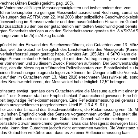
erechnet (Akten Bezirksgericht, pag. 103).
die Vorinstanz allfälligen Messungenauigkeiten und insbesondere dem vom
ührer behaupteten zu geringen Messwinkel ausreichend Rechnung, zumal si
r Weisungen des ASTRA vom 22. Mai 2008 über polizeiliche Geschwindigkeitsk
tüberwachung im Strassenverkehr und dem ausdrücklichen Hinweis im Gutac
8 zusätzlich zu den bei der gutachterlich ermittelten Geschwindigkeit bereits
igten Sicherheitsabzügen auch den Sicherheitsabzug gemäss
Art. 8 VSKV-A
smarge vom 5 km/h) in Abzug brachte.
ündet ist der Einwand des Beschwerdeführers, das Gutachten vom 13. März
tbar, weil der Gutachter bezüglich des Einstellwinkels des Messgeräts (Kame
verhaltsfeststellungen getätigt habe. Gemäss
Art. 185 Abs. 4 StPO
kann die
dige Person einfache Erhebungen, die mit dem Auftrag in engem Zusammen
ber vornehmen und zu diesem Zweck Personen aufbieten. Der Sachverständig
htigt, den die Messung ausführenden Polizeibeamten zum Einstellwinkel zu b
einen Berechnungen zugrunde legen zu können. Im Übrigen stellt die Vorinst
ht auf den im Gutachten vom 13. März 2018 errechneten Messwinkel ab, sond
des Beschwerdeführers, der Messwinkel habe lediglich 12,5° betragen.
rinstanz erwägt, gemäss dem Gutachten wäre die Messung auch mit einer (ni
keit 1 des Sensors statt der Empfindlichkeit 2 ausreichend gewesen. Eine hö
keit begünstige Reflexionsmessungen. Eine Reflexionsmessung sei gemäss
edoch ausgeschlossen (angefochtenes Urteil E. 2.3.4 S. 6 f.).
aher auch der Einwand des Beschwerdeführers, die Radarmessung vom 15. M
er zu hohen Empfindlichkeit des Sensors vorgenommen worden. Dies stellt die
nd ergibt sich auch nicht aus dem Gutachten. Danach wäre die niedrigere
keitsstufe 1 zwar ausreichend gewesen. Dass das Messgerät deswegen falsc
wurde, kann dem Gutachten jedoch nicht entnommen werden. Die Vorinstanz s
f das Gutachten willkürfrei aus, dass es zu einer Reflexionsmessung kam.