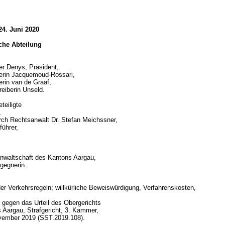
24. Juni 2020
iche Abteilung
er Denys, Präsident,
erin Jacquemoud-Rossari,
erin van de Graaf,
reiberin Unseld.
teiligte
,
urch Rechtsanwalt Dr. Stefan Meichssner,
führer,
nwaltschaft des Kantons Aargau,
gegnerin.
d
der Verkehrsregeln; willkürliche Beweiswürdigung, Verfahrenskosten,
gegen das Urteil des Obergerichts
 Aargau, Strafgericht, 3. Kammer,
vember 2019 (SST.2019.108).