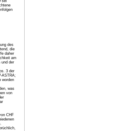
 sei
ochtene
enfolgen
zung des
tend, die
fe daher
ichkeit am
 und der
bs. 3 der
KV-ASTRA;
en worden
rden, was
inen von
der
ar
 von CHF
chiedenen
n.
rüchlich,