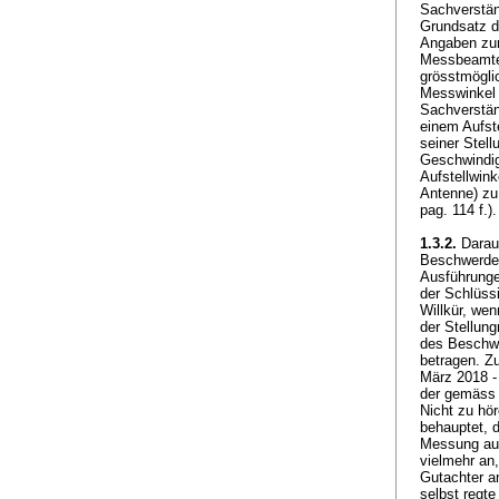
Sachverständ
Grundsatz d
Angaben zur
Messbeamte 
grösstmögli
Messwinkel 
Sachverstän
einem Aufste
seiner Stel
Geschwindig
Aufstellwink
Antenne) zu
pag. 114 f.
1.3.2.
Darauf
Beschwerdef
Ausführunge
der Schlüssi
Willkür, we
der Stellun
des Beschwe
betragen. Z
März 2018 -
der gemäss 
Nicht zu hö
behauptet, d
Messung auf
vielmehr an,
Gutachter a
selbst regt