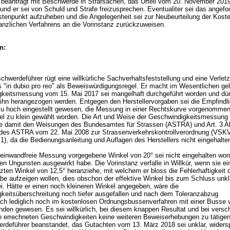
beantragt mit Beschwerde in Strafsachen, das Urteil vom 20. November 2019
und er sei von Schuld und Strafe freizusprechen. Eventualiter sei das angef
ostenpunkt aufzuheben und die Angelegenheit sei zur Neubeurteilung der Kost
tanzlichen Verfahrens an die Vorinstanz zurückzuweisen.
n:
hwerdeführer rügt eine willkürliche Sachverhaltsfeststellung und eine Verlet
 "in dubio pro reo" als Beweiswürdigungsregel. Er macht im Wesentlichen gel
keitsmessung vom 15. Mai 2017 sei mangelhaft durchgeführt worden und dür
 ihn herangezogen werden. Entgegen den Herstellervorgaben sei die Empfindl
u hoch eingestellt gewesen, die Messung in einer Rechtskurve vorgenommen
kel zu klein gewählt worden. Die Art und Weise der Geschwindigkeitsmessung
he damit den Weisungen des Bundesamtes für Strassen (ASTRA) und
Art. 3 A
des ASTRA vom 22. Mai 2008 zur Strassenverkehrskontrollverordnung (VS
1)
, da die Bedienungsanleitung und Auflagen des Herstellers nicht eingehalt
e einwandfreie Messung vorgegebene Winkel von 20° sei nicht eingehalten wo
en Ungunsten ausgewirkt habe. Die Vorinstanz verfalle in Willkür, wenn sie e
ten Winkel von 12,5° heranziehe, mit welchem er bloss die Fehlerhaftigkeit 
e aufzeigen wollen, dies obschon der effektive Winkel bis zum Schluss unkl
i. Hätte er einen noch kleineren Winkel angegeben, wäre die
keitsüberschreitung noch tiefer ausgefallen und nach dem Toleranzabzug
ich lediglich noch im kostenlosen Ordnungsbussenverfahren mit einer Busse
hnden gewesen. Es sei willkürlich, bei diesem knappen Resultat und bei vers
ch errechneten Geschwindigkeiten keine weiteren Beweiserhebungen zu tätige
rdeführer beanstandet, das Gutachten vom 13. März 2018 sei unklar, widersp