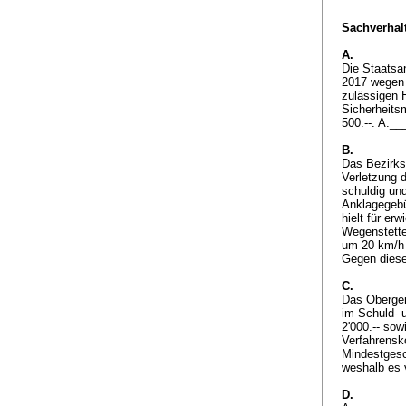
Sachverhalt
A.
Die Staatsan
2017 wegen 
zulässigen 
Sicherheitsm
500.--. A._
B.
Das Bezirks
Verletzung 
schuldig und
Anklagegebü
hielt für e
Wegenstette
um 20 km/h 
Gegen diese
C.
Das Oberger
im Schuld- 
2'000.-- so
Verfahrensko
Mindestgesc
weshalb es 
D.