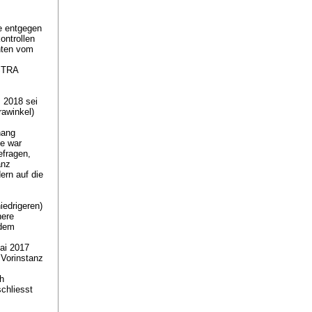
e entgegen
ontrollen
hten vom
STRA
 2018 sei
rawinkel)
hang
e war
efragen,
anz
ern auf die
edrigeren)
here
 dem
ai 2017
 Vorinstanz
h
chliesst