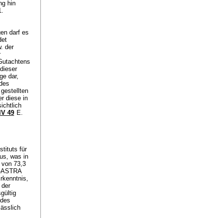
ng hin
1.
gen darf es
det
. der
r
 Gutachtens
dieser
ge dar,
 des
 gestellten
r diese in
ichtlich
IV 49
E.
tituts für
us, was in
 von 73,3
KV-ASTRA
rkenntnis,
 der
gültig
 des
ässlich