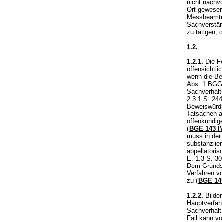
nicht nachv
Ort gewesen
Messbeamten
Sachverstän
zu tätigen,
1.2.
1.2.1.
Die Fe
offensichtli
wenn die Be
Abs. 1 BGG
Sachverhalts
2.3.1 S. 244
Beweiswürdi
Tatsachen a
offenkundig
(
BGE 143 I
muss in der
substanziier
appellatoris
E. 1.3 S. 3
Dem Grundsa
Verfahren v
zu (
BGE 145
1.2.2.
Bilden
Hauptverfahr
Sachverhalt 
Fall kann vo