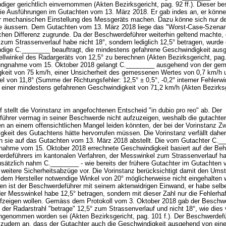
iger gerichtlich einvernommen (Akten Bezirksgericht, pag. 92 ff.). Dieser bes
ie Ausführungen im Gutachten vom 13. März 2018. Er gab indes an, er könne
 mechanischen Einstellung des Messgeräts machen. Dazu könne sich nur de
äussern. Dem Gutachten vom 13. März 2018 liege das "Worst-Case-Szenari
chen Differenz zugrunde. Da der Beschwerdeführer weiterhin geltend machte, 
zum Strassenverlauf habe nicht 18°, sondern lediglich 12,5° betragen, wurde 
dige C.________ beauftragt, die mindestens gefahrene Geschwindigkeit aus
llwinkel des Radargeräts von 12,5° zu berechnen (Akten Bezirksgericht, pag. 
lungnahme vom 15. Oktober 2018 gelangt C.________ ausgehend von der ge
keit von 75 km/h, einer Unsicherheit des gemessenen Wertes von 0,7 km/h 
el von 11,8° (Summe der Richtungsfehler: 12,5° ± 0,5°, -0,2° interner Fehlerwi
 einer mindestens gefahrenen Geschwindigkeit von 71,2 km/h (Akten Bezirksg
).
 stellt die Vorinstanz im angefochtenen Entscheid "in dubio pro reo" ab. Der
ührer vermag in seiner Beschwerde nicht aufzuzeigen, weshalb die gutachter
n an einem offensichtlichen Mangel leiden könnten, der bei der Vorinstanz Zw
gkeit des Gutachtens hätte hervorrufen müssen. Die Vorinstanz verfällt daher 
nn sie auf das Gutachten vom 13. März 2018 abstellt. Die vom Gutachter C._
gnahme vom 15. Oktober 2018 errechnete Geschwindigkeit basiert auf der Be
rdeführers im kantonalen Verfahren, der Messwinkel zum Strassenverlauf ha
usätzlich nahm C.________ - wie bereits der frühere Gutachter im Gutachten 
 weitere Sicherheitsabzüge vor. Die Vorinstanz berücksichtigt damit den Ums
dem Hersteller notwendige Winkel von 20° möglicherweise nicht eingehalten 
ren ist der Beschwerdeführer mit seinem aktenwidrigen Einwand, er habe selbe
er Messwinkel habe 12,5° betragen, sondern mit dieser Zahl nur die Fehlerhaft
zeigen wollen. Gemäss dem Protokoll vom 3. Oktober 2018 gab der Beschwe
 der Radarstrahl "betrage" 12,5° zum Strassenverlauf und nicht 18°, wie dies
ngenommen worden sei (Akten Bezirksgericht, pag. 101 f.). Der Beschwerdef
e zudem an, dass der Gutachter auch die Geschwindigkeit ausgehend von ein