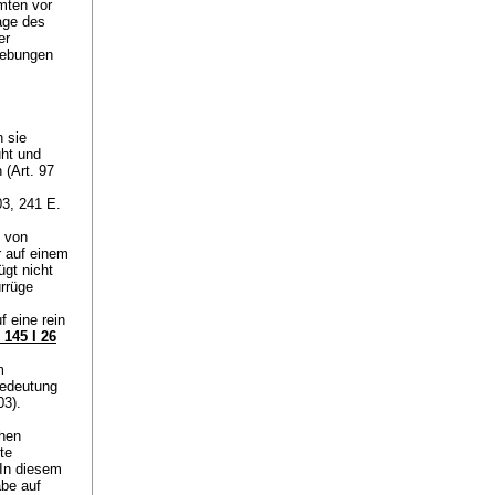
mten vor
age des
er
hebungen
 sie
ht und
 (
Art. 97
03, 241 E.
d von
r auf einem
ügt nicht
ürrüge
f eine rein
145 I 26
m
edeutung
03).
chen
te
 In diesem
abe auf