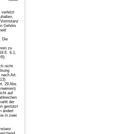
verletzt
uhalten,
 Vorinstanz
hen Gehörs
eilt
. Die
hren zu
9 E. 6.1;
rR
).
ch nicht
hörung
 nach Art.
13)
rt. 29 Abs.
inweisen).
icht auf
ahlreichen
rahlt der
n gestützt
n ändert
ie in zwei
instanz
nreichend