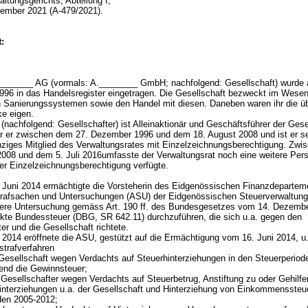
ltungsgerichts, Abteilung I,
ember 2021 (A-479/2021).
:
_______ AG (vormals: A.________ GmbH; nachfolgend: Gesellschaft) wurde 
96 in das Handelsregister eingetragen. Die Gesellschaft bezweckt im Wesent
 Sanierungssystemen sowie den Handel mit diesen. Daneben waren ihr die üb
ke eigen.
nachfolgend: Gesellschafter) ist Alleinaktionär und Geschäftsführer der Gese
r er zwischen dem 27. Dezember 1996 und dem 18. August 2008 und ist er se
inziges Mitglied des Verwaltungsrates mit Einzelzeichnungsberechtigung. Zw
2008 und dem 5. Juli 2016umfasste der Verwaltungsrat noch eine weitere Pers
ber Einzelzeichnungsberechtigung verfügte.
Juni 2014 ermächtigte die Vorsteherin des Eidgenössischen Finanzdepartem
trafsachen und Untersuchungen (ASU) der Eidgenössischen Steuerverwaltun
dere Untersuchung gemäss
Art. 190 ff. des Bundesgesetzes vom 14. Dezemb
rekte Bundessteuer (DBG, SR 642.11)
durchzuführen, die sich u.a. gegen den
er und die Gesellschaft richtete.
2014 eröffnete die ASU, gestützt auf die Ermächtigung vom 16. Juni 2014, u.a
strafverfahren
 Gesellschaft wegen Verdachts auf Steuerhinterziehungen in den Steuerperiod
fend die Gewinnsteuer;
 Gesellschafter wegen Verdachts auf Steuerbetrug, Anstiftung zu oder Gehilfe
interziehungen u.a. der Gesellschaft und Hinterziehung von Einkommenssteu
den 2005-2012;