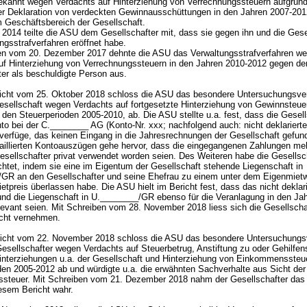
ekannt wegen Verdachts auf Hinterziehung von Verrechnungssteuern aufgrun
er Deklaration von verdeckten Gewinnausschüttungen in den Jahren 2007-2012
 Geschäftsbereich der Gesellschaft.
2014 teilte die ASU dem Gesellschafter mit, dass sie gegen ihn und die Gese
ngsstrafverfahren eröffnet habe.
en vom 20. Dezember 2017 dehnte die ASU das Verwaltungsstrafverfahren w
uf Hinterziehung von Verrechnungssteuern in den Jahren 2010-2012 gegen de
ter als beschuldigte Person aus.
icht vom 25. Oktober 2018 schloss die ASU das besondere Untersuchungsve
esellschaft wegen Verdachts auf fortgesetzte Hinterziehung von Gewinnsteue
den Steuerperioden 2005-2010, ab. Die ASU stellte u.a. fest, dass die Gesell
to bei der C.________ AG (Konto-Nr. xxx; nachfolgend auch: nicht deklariert
verfüge, das keinen Eingang in die Jahresrechnungen der Gesellschaft gefun
aillierten Kontoauszügen gehe hervor, dass die eingegangenen Zahlungen meh
esellschafter privat verwendet worden seien. Des Weiteren habe die Gesellsc
chtet, indem sie eine im Eigentum der Gesellschaft stehende Liegenschaft in
GR an den Gesellschafter und seine Ehefrau zu einem unter dem Eigenmietw
etpreis überlassen habe. Die ASU hielt im Bericht fest, dass das nicht deklari
nd die Liegenschaft in U.________/GR ebenso für die Veranlagung in den Ja
levant seien. Mit Schreiben vom 28. November 2018 liess sich die Gesellscha
icht vernehmen.
icht vom 22. November 2018 schloss die ASU das besondere Untersuchungs
esellschafter wegen Verdachts auf Steuerbetrug, Anstiftung zu oder Gehilfen
interziehungen u.a. der Gesellschaft und Hinterziehung von Einkommenssteu
den 2005-2012 ab und würdigte u.a. die erwähnten Sachverhalte aus Sicht der
teuer. Mit Schreiben vom 21. Dezember 2018 nahm der Gesellschafter das 
esem Bericht wahr.