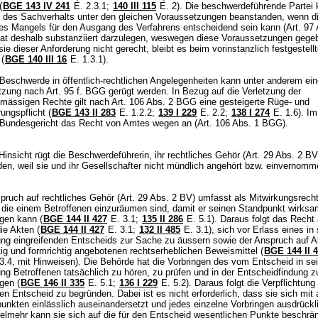
(
BGE 143 IV 241
E. 2.3.1;
140 III 115
E. 2). Die beschwerdeführende Partei 
g des Sachverhalts unter den gleichen Voraussetzungen beanstanden, wenn d
s Mangels für den Ausgang des Verfahrens entscheidend sein kann (
Art. 97
 hat deshalb substanziiert darzulegen, weswegen diese Voraussetzungen gege
 sie dieser Anforderung nicht gerecht, bleibt es beim vorinstanzlich festgestell
 (
BGE 140 III 16
E. 1.3.1).
Beschwerde in öffentlich-rechtlichen Angelegenheiten kann unter anderem ei
tzung nach Art. 95 f. BGG gerügt werden. In Bezug auf die Verletzung der
mässigen Rechte gilt nach
Art. 106 Abs. 2 BGG
eine gesteigerte Rüge- und
ungspflicht (
BGE 143 II 283
E. 1.2.2
;
139 I 229
E. 2.2
;
138 I 274
E. 1.6). Im
Bundesgericht das Recht von Amtes wegen an (
Art. 106 Abs. 1 BGG
).
 Hinsicht rügt die Beschwerdeführerin, ihr rechtliches Gehör (
Art. 29 Abs. 2 BV
rden, weil sie und ihr Gesellschafter nicht mündlich angehört bzw. einvernom
ruch auf rechtliches Gehör (
Art. 29 Abs. 2 BV
) umfasst als Mitwirkungsrecht
 die einem Betroffenen einzuräumen sind, damit er seinen Standpunkt wirksa
ngen kann (
BGE 144 II 427
E. 3.1;
135 II 286
E. 5.1). Daraus folgt das Recht 
die Akten (
BGE 144 II 427
E. 3.1;
132 II 485
E. 3.1), sich vor Erlass eines in
ung eingreifenden Entscheids zur Sache zu äussern sowie der Anspruch auf
tig und formrichtig angebotenen rechtserheblichen Beweismittel (
BGE 144 II 
3.4, mit Hinweisen). Die Behörde hat die Vorbringen des vom Entscheid in se
ng Betroffenen tatsächlich zu hören, zu prüfen und in der Entscheidfindung z
gen (
BGE 146 II 335
E. 5.1
;
136 I 229
E. 5.2). Daraus folgt die Verpflichtung
en Entscheid zu begründen. Dabei ist es nicht erforderlich, dass sie sich mit 
punkten einlässlich auseinandersetzt und jedes einzelne Vorbringen ausdrückl
ielmehr kann sie sich auf die für den Entscheid wesentlichen Punkte beschrä