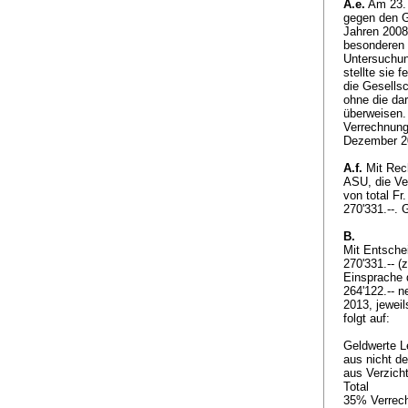
A.e.
Am 23. 
gegen den G
Jahren 2008
besonderen 
Untersuchun
stellte sie 
die Gesells
ohne die da
überweisen. 
Verrechnung
Dezember 20
A.f.
Mit Rec
ASU, die Ve
von total Fr
270'331.--.
B.
Mit Entsche
270'331.-- (
Einsprache d
264'122.-- ne
2013, jeweil
folgt auf:
Geldwerte 
aus nicht d
aus Verzich
Total
35% Verrec