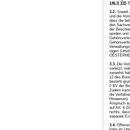
146 II 335
E
3.2.
Soweit d
und die Vori
dass die be
den Sachverh
der Beschwe
worden und 
Gehörsverle
Gehörsverle
Verwaltungss
rügen (Urte
OESTERHELT
3.3.
Die Vor
verletzt, i
verwehrt ha
12 des Bund
besteht gru
2 BV
der Be
Zudem kann 
die Verfahr
Hinweisen).
Anspruch au
auf
Art. 6 Z
nichts, dass
separate En
3.4.
Offensic
habe ihr Ur