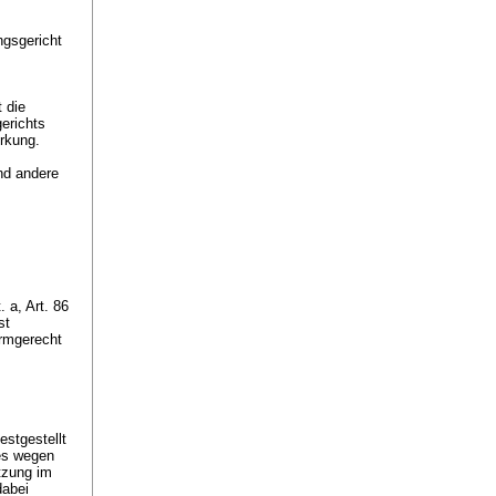
gsgericht
 die
erichts
irkung.
nd andere
t. a,
Art. 86
st
ormgerecht
estgestellt
tes wegen
etzung im
dabei