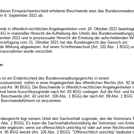
diesen Einspracheentscheid erhobene Beschwerde wies das Bundesverwaltun
vom 8. September 2021 ab.
rde in öffentlich-rechtlichen Angelegenheiten vom 18. Oktober 2021 beantragt
AG in materieller Hinsicht die Aufhebung des Urteils des Bundesverwaltungsg
ember 2021 und in prozessualer Hinsicht die Erteilung der aufschiebenden W
nverfügung vom 21. Oktober 2021 hat das Bundesgericht das Gesuch um
de Wirkung abgewiesen. Auf einen Schriftenwechsel (
Art. 102 Abs. 1 BGG
) u
smassnahmen wurde verzichtet.
n:
 ist ein Endentscheid des Bundesverwaltungsgerichts in einem
steuerstreit, mithin in einer Angelegenheit des öffentlichen Rechts (
Art. 82 li
a und
Art. 90 BGG
). Die Beschwerde in öffentlich-rechtlichen Angelegenheiten i
umal keine Ausschlussgründe nach
Art. 83 BGG
vorliegen. Auf die frist- und f
e Beschwerde (
Art. 42 und
Art. 100 Abs. 1 BGG
) der nach
Art. 89 Abs. 1 BGG
n Beschwerdeführerin ist einzutreten.
esgericht legt seinem Urteil den Sachverhalt zugrunde, den die Vorinstanz f
5 Abs. 1 BGG
). Es kann die Sachverhaltsfeststellung der Vorinstanz von Am
oder ergänzen, wenn sie offensichtlich unrichtig ist oder auf einer Rechtsverl
rt. 95 BGG
beruht (
Art. 105 Abs. 2 BGG
). "Offensichtlich unrichtig" bedeutet 