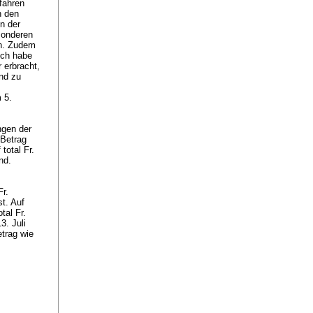
fahren
n den
n der
sonderen
en. Zudem
ich habe
 erbracht,
nd zu
 5.
ngen der
 Betrag
total Fr.
end.
r.
st. Auf
tal Fr.
3. Juli
etrag wie