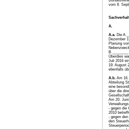
Bundesverwa
vom 8. Sept
Sachverhalt
A.
A.a.
Die A._
Dezember 19
Planung von
Nebenzwec
B.________ (
Überdies wa
Juli 2016 e
19. August 
ebenfalls ü
A.b.
Am 16. 
Abteilung S
eine beson
über die di
Gesellschaft
Am 20. Juni 
Verwaltungs
- gegen die
2010 betref
- gegen den
den Steuerh
Steuerperio