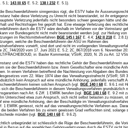
. 5.1;
143 III 65
E. 5.2
;
138 I 232
E. 5.1).
ie Beschwerdeführerin sinngemäss rügt, die ESTV habe ihr Äusserungsrecht 
nstanz habe diese Verletzung zu Unrecht nicht beanstandet, ist ihr entgegenz
hauptete Verletzung jedenfalls nicht besonders schwer gewogen hätte und die
alt und Rechtsfragen frei geprüft hat. Eine etwaige Verletzung des rechtlic
rdeführerin durch die ESTV wäre deshalb im Verfahren vor der Vorinstanz geh
kann vor Bundesgericht nicht mehr beanstandet werden (vgl. zur Heilung von
tzungen im Rechtsmittelverfahren
BGE 145 I 167
E. 4.4;
142 II 218
E. 2.8.1)
tzungen, welche die Beschwerdeführerin der ASU im Rahmen des
trafverfahrens vorwirft, sind dort und nicht im vorliegenden Verwaltungsverfa
ile 2C_744/2020 vom 17. Juni 2021 E. 5.2; 2C_867/2018 vom 6. November 201
/FRACHEBOUD, in: Basler Kommentar, VStrR, 2020, N. 25 zu
Art. 12 VSt
instanz und die ESTV haben das rechtliche Gehör der Beschwerdeführerin au
ndem sie der Beschwerdeführerin bzw. ihrem Gesellschafter eine mündliche An
ben. In einem Verfahren betreffend die Nachleistung von Abgaben des Bundes
esgesetzes vom 22. März 1974 über das Verwaltungsstrafrecht (VStrR; SR 3
ndsätzlich kein Anspruch auf eine mündliche Anhörung; jedenfalls verschafft
A
schwerdeführerin keinen solchen Anspruch (vgl.
BGE 140 I 68
E. 9.6.1 mit H
sich die Beschwerdeführerin in diesem Verwaltungsverfahren grundsätzlich n
ensgarantien nach
Art. 6 Ziff. 1 EMRK
berufen (vgl.
BGE 140 I 68
E. 9.2 mit z
 Im Unterschied etwa zum Anspruch, sich nicht selbst belasten zu müssen, st
f eine mündliche Anhörung, den der Beschuldigte im Verwaltungsstrafverfahre
iff. 1 EMRK
geniesst, nicht auf das verwaltungsrechtliche Verfahren aus. Dara
 die beiden Verfahren bis zu einem gewissen Grad verflochten sind, solange s
tscheide münden (vgl.
BGE 140 I 68
E. 9.6.2).
htlich unbegründet ist schliesslich die Rüge der Beschwerdeführerin, die Vor
teil in Bezug auf die angeblichen Gehörsverletzungen durch die ESTV nicht hi