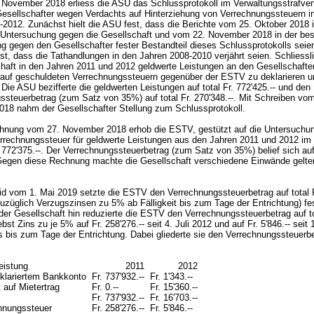
November 2018 erliess die ASU das Schlussprotokoll im Verwaltungsstrafver
esellschafter wegen Verdachts auf Hinterziehung von Verrechnungssteuern i
-2012. Zunächst hielt die ASU fest, dass die Berichte vom 25. Oktober 2018 i
Untersuchung gegen die Gesellschaft und vom 22. November 2018 in der be
g gegen den Gesellschafter fester Bestandteil dieses Schlussprotokolls sei
fest, dass die Tathandlungen in den Jahren 2008-2010 verjährt seien. Schliessl
chaft in den Jahren 2011 und 2012 geldwerte Leistungen an den Gesellschafter
rauf geschuldeten Verrechnungssteuern gegenüber der ESTV zu deklarieren u
Die ASU bezifferte die geldwerten Leistungen auf total Fr. 772'425.-- und den
ssteuerbetrag (zum Satz von 35%) auf total Fr. 270'348.--. Mit Schreiben vom
18 nahm der Gesellschafter Stellung zum Schlussprotokoll.
hnung vom 27. November 2018 erhob die ESTV, gestützt auf die Untersuchu
rrechnungssteuer für geldwerte Leistungen aus den Jahren 2011 und 2012 im
. 772'375.--. Der Verrechnungssteuerbetrag (zum Satz von 35%) belief sich auf 
 Gegen diese Rechnung machte die Gesellschaft verschiedene Einwände gelt
id vom 1. Mai 2019 setzte die ESTV den Verrechnungssteuerbetrag auf total F
zuzüglich Verzugszinsen zu 5% ab Fälligkeit bis zum Tage der Entrichtung) fe
er Gesellschaft hin reduzierte die ESTV den Verrechnungssteuerbetrag auf to
bst Zins zu je 5% auf Fr. 258'276.-- seit 4. Juli 2012 und auf Fr. 5'846.-- seit 1
s bis zum Tage der Entrichtung. Dabei gliederte sie den Verrechnungssteuerb
Leistung
2011
2012
eklariertem Bankkonto
Fr. 737'932.--
Fr. 1'343.--
t auf Mietertrag
Fr. 0.--
Fr. 15'360.--
Fr. 737'932.--
Fr. 16'703.--
hnungssteuer
Fr. 258'276.--
Fr. 5'846.--