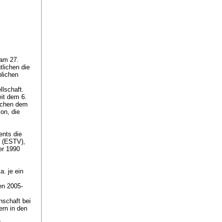
am 27.
lichen die
lichen
llschaft.
it dem 6.
ischen dem
on, die
ents die
g (ESTV),
er 1990
. je ein
en 2005-
nschaft bei
ern in den