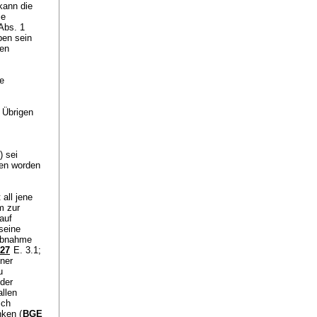
kann die
ie
 Abs. 1
ben sein
ten
ne
 Übrigen
) sei
men worden
 all jene
m zur
auf
 seine
 Abnahme
427
E. 3.1
;
iner
u
 der
allen
ich
nken (
BGE