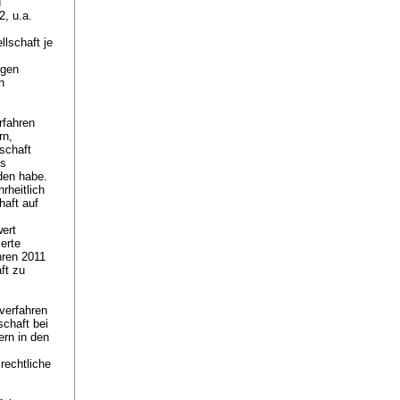
d
, u.a.
llschaft je
egen
n
rfahren
rn,
schaft
es
den habe.
rheitlich
haft auf
ert
erte
hren 2011
ft zu
verfahren
schaft bei
ern in den
rechtliche