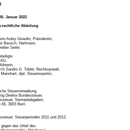
1
26. Januar 2022
ch-rechtliche Abteilung
rin Aubry Girardin, Präsidentin,
er Beusch, Hartmann,
eiber Seiler.
teiligte
 AG,
ührerin,
urch Sandro G. Tobler, Rechtsanwalt,
 Mannhart, dipl. Steuerexpertin,
che Steuerverwaltung,
ung Direkte Bundessteuer,
gssteuer, Stempelabgaben,
e 65, 3003 Bern.
d
ssteuer, Steuerperioden 2011 und 2012,
gegen das Urteil des