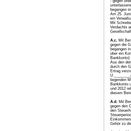
- gegen unb
unterlassen
begangen im
Am 25. Juni 
ein Verwaltu
Mit Schreib
Verdachts a
Gesellschaf
A.c.
Mit Ber
gegen die G
begangen in 
über ein Kon
Bankkonto) 
Aus den det
durch den G
Ertrag verzi
U.________/
liegenden Mi
Bankkonto u
und 2012 re
diesem Ber
A.d.
Mit Ber
gegen den G
den Steuerh
Steuerperio
Einkommenss
Gehör zu di