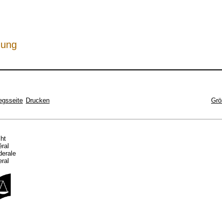
hung
egsseite
Drucken
Grö
cht
éral
ederale
eral