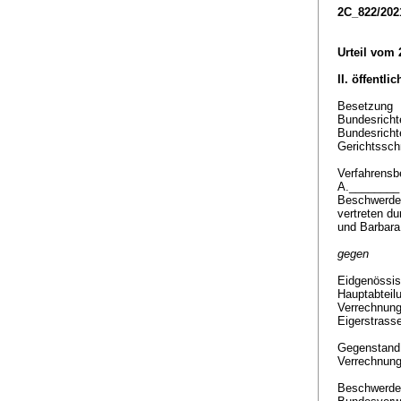
2C_822/202
Urteil vom 
II. öffentli
Besetzung
Bundesrichte
Bundesricht
Gerichtsschr
Verfahrensbe
A.________
Beschwerdef
vertreten d
und Barbara
gegen
Eidgenössis
Hauptabteil
Verrechnun
Eigerstrass
Gegenstan
Verrechnung
Beschwerde 