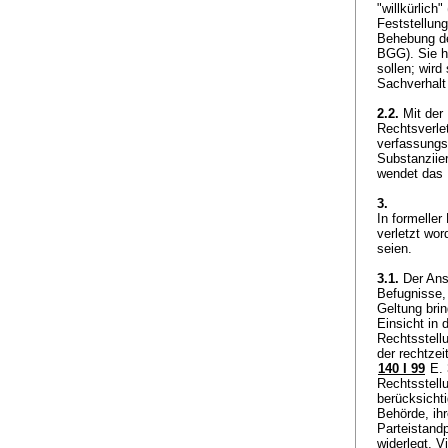
"willkürlich" 
Feststellun
Behebung de
BGG
). Sie
sollen; wird
Sachverhalt
2.2.
Mit der 
Rechtsverle
verfassungs
Substanziier
wendet das 
3.
In formeller
verletzt wo
seien.
3.1.
Der Ansp
Befugnisse,
Geltung bri
Einsicht in 
Rechtsstell
der rechtzei
140 I 99
E. 
Rechtsstellu
berücksichti
Behörde, ihr
Parteistand
widerlegt. V