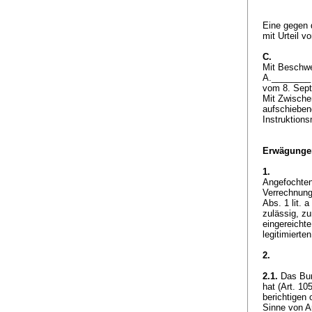
Eine gegen 
mit Urteil 
C.
Mit Beschwe
A.________ 
vom 8. Sept
Mit Zwische
aufschieben
Instruktion
Erwägunge
1.
Angefochten
Verrechnungs
Abs. 1 lit. 
zulässig, z
eingereicht
legitimierte
2.
2.1.
Das Bund
hat (
Art. 10
berichtigen 
Sinne von
A