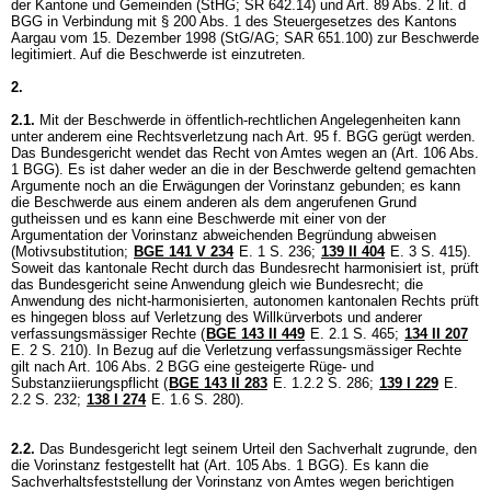
der Kantone und Gemeinden (StHG; SR 642.14) und
Art. 89 Abs. 2 lit. d
BGG
in Verbindung mit § 200 Abs. 1 des Steuergesetzes des Kantons
Aargau vom 15. Dezember 1998 (StG/AG; SAR 651.100) zur Beschwerde
legitimiert. Auf die Beschwerde ist einzutreten.
2.
2.1.
Mit der Beschwerde in öffentlich-rechtlichen Angelegenheiten kann
unter anderem eine Rechtsverletzung nach Art. 95 f. BGG gerügt werden.
Das Bundesgericht wendet das Recht von Amtes wegen an (
Art. 106 Abs.
1 BGG
). Es ist daher weder an die in der Beschwerde geltend gemachten
Argumente noch an die Erwägungen der Vorinstanz gebunden; es kann
die Beschwerde aus einem anderen als dem angerufenen Grund
gutheissen und es kann eine Beschwerde mit einer von der
Argumentation der Vorinstanz abweichenden Begründung abweisen
(Motivsubstitution;
BGE 141 V 234
E. 1 S. 236;
139 II 404
E. 3 S. 415).
Soweit das kantonale Recht durch das Bundesrecht harmonisiert ist, prüft
das Bundesgericht seine Anwendung gleich wie Bundesrecht; die
Anwendung des nicht-harmonisierten, autonomen kantonalen Rechts prüft
es hingegen bloss auf Verletzung des Willkürverbots und anderer
verfassungsmässiger Rechte (
BGE 143 II 449
E. 2.1 S. 465;
134 II 207
E. 2 S. 210). In Bezug auf die Verletzung verfassungsmässiger Rechte
gilt nach
Art. 106 Abs. 2 BGG
eine gesteigerte Rüge- und
Substanziierungspflicht (
BGE 143 II 283
E. 1.2.2 S. 286
;
139 I 229
E.
2.2 S. 232
;
138 I 274
E. 1.6 S. 280).
2.2.
Das Bundesgericht legt seinem Urteil den Sachverhalt zugrunde, den
die Vorinstanz festgestellt hat (
Art. 105 Abs. 1 BGG
). Es kann die
Sachverhaltsfeststellung der Vorinstanz von Amtes wegen berichtigen