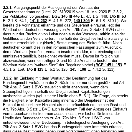
3.2.1.
Ausgangspunkt der Auslegung ist der Wortlaut der
Gesetzesbestimmung (Urteil 2C_610/2019 vom 18. Mai 2020 E. 2.3.2,
zur Publikation vorgesehen;
BGE 145 III 446
E. 4.3.1 S. 448;
145 III 63
E. 2.1 S. 64 f.;
141 II 262
E. 4.1 S. 272
;
140 I 305
E. 6.1 S. 310 f.). Wie
bereits die Vorinstanz erkannte und das Steueramt einräumt, legt der
Wortlaut der deutschen Fassung von
Art. 79b Abs. 3 Satz 1 BVG
nahe,
dass nur der Rückzug von Leistungen aus der Vorsorge, mithin also der
Geldfluss an den Versicherten, innerhalb der Dreijahresfrist unzulässig ist
und steuerrechtlich zur (Nach-) Besteuerung des Einkaufs führt. Noch
deutlicher kommt dies in den romanischen Fassungen zum Ausdruck,
deren Wortlaut (versées; versate) insofern als klar, d.h. eindeutig und
unmissverständlich, bezeichnet werden muss. Davon ist folglich nur
abzuweichen, wenn ein triftiger Grund für die Annahme besteht, der
Wortlaut ziele am "wahren Sinn" der Regelung vorbei (
BGE 145 II 153
E.
4.3.1 S. 159;
145 II 119
E. 6.1 S. 125
;
145 I 108
E. 4.4.2 S. 113).
3.2.2.
Im Einklang mit dem Wortlaut der Bestimmung hat das
Bundesgericht Einkäufe in die 2. Säule bisher nur dann gestützt auf
Art.
79b Abs. 3 Satz 1 BVG
steuerlich nicht anerkannt, wenn dem
Steuerpflichtigen innerhalb der Dreijahresfrist Kapitalleistungen
ausbezahlt wurden (vgl. zitierte Urteile oben E. 3.1). Die Frage, ob bereits
die Fälligkeit einer Kapitalleistung innerhalb der Dreijahresfrist den
Einkauf in steuerlicher Hinsicht als missbräuchlich erscheinen lässt und
Art. 79b Abs. 3 Satz 1 BVG
auch in diesem Fall den Abzug des Einkaufs
vom steuerbaren Einkommen ausschliesst, war bisher für keines der
Urteile des Bundesgerichts zu
Art. 79b Abs. 3 Satz 1 BVG
von
entscheidwesentlicher Bedeutung. In teleologischer Auslegung von
Art.
79b Abs. 3 Satz 1 BVG
hat das Bundesgericht aber immerhin erkannt,
dass diese Bestimmung neben ihren vorsorgerechtlichen Aspekten rein