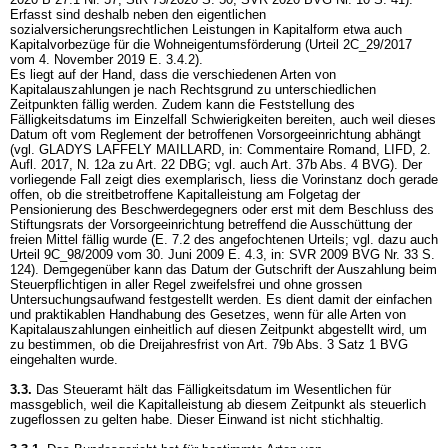
Erfasst sind deshalb neben den eigentlichen
sozialversicherungsrechtlichen Leistungen in Kapitalform etwa auch
Kapitalvorbezüge für die Wohneigentumsförderung (Urteil 2C_29/2017
vom 4. November 2019 E. 3.4.2).
Es liegt auf der Hand, dass die verschiedenen Arten von
Kapitalauszahlungen je nach Rechtsgrund zu unterschiedlichen
Zeitpunkten fällig werden. Zudem kann die Feststellung des
Fälligkeitsdatums im Einzelfall Schwierigkeiten bereiten, auch weil dieses
Datum oft vom Reglement der betroffenen Vorsorgeeinrichtung abhängt
(vgl. GLADYS LAFFELY MAILLARD, in: Commentaire Romand, LIFD, 2.
Aufl. 2017, N. 12a zu
Art. 22 DBG
; vgl. auch
Art. 37b Abs. 4 BVG
). Der
vorliegende Fall zeigt dies exemplarisch, liess die Vorinstanz doch gerade
offen, ob die streitbetroffene Kapitalleistung am Folgetag der
Pensionierung des Beschwerdegegners oder erst mit dem Beschluss des
Stiftungsrats der Vorsorgeeinrichtung betreffend die Ausschüttung der
freien Mittel fällig wurde (E. 7.2 des angefochtenen Urteils; vgl. dazu auch
Urteil 9C_98/2009 vom 30. Juni 2009 E. 4.3, in: SVR 2009 BVG Nr. 33 S.
124). Demgegenüber kann das Datum der Gutschrift der Auszahlung beim
Steuerpflichtigen in aller Regel zweifelsfrei und ohne grossen
Untersuchungsaufwand festgestellt werden. Es dient damit der einfachen
und praktikablen Handhabung des Gesetzes, wenn für alle Arten von
Kapitalauszahlungen einheitlich auf diesen Zeitpunkt abgestellt wird, um
zu bestimmen, ob die Dreijahresfrist von
Art. 79b Abs. 3 Satz 1 BVG
eingehalten wurde.
3.3.
Das Steueramt hält das Fälligkeitsdatum im Wesentlichen für
massgeblich, weil die Kapitalleistung ab diesem Zeitpunkt als steuerlich
zugeflossen zu gelten habe. Dieser Einwand ist nicht stichhaltig.