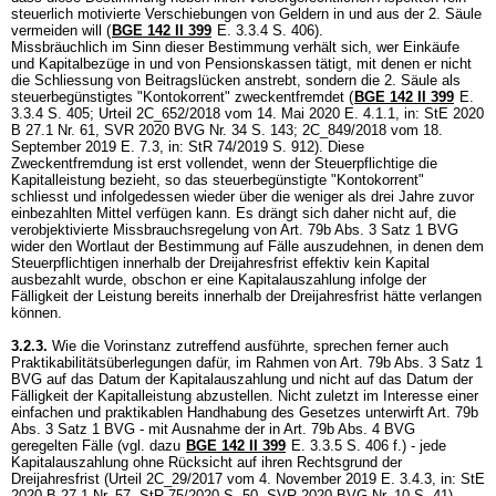
steuerlich motivierte Verschiebungen von Geldern in und aus der 2. Säule
vermeiden will (
BGE 142 II 399
E. 3.3.4 S. 406).
Missbräuchlich im Sinn dieser Bestimmung verhält sich, wer Einkäufe
und Kapitalbezüge in und von Pensionskassen tätigt, mit denen er nicht
die Schliessung von Beitragslücken anstrebt, sondern die 2. Säule als
steuerbegünstigtes "Kontokorrent" zweckentfremdet (
BGE 142 II 399
E.
3.3.4 S. 405; Urteil 2C_652/2018 vom 14. Mai 2020 E. 4.1.1, in: StE 2020
B 27.1 Nr. 61, SVR 2020 BVG Nr. 34 S. 143; 2C_849/2018 vom 18.
September 2019 E. 7.3, in: StR 74/2019 S. 912). Diese
Zweckentfremdung ist erst vollendet, wenn der Steuerpflichtige die
Kapitalleistung bezieht, so das steuerbegünstigte "Kontokorrent"
schliesst und infolgedessen wieder über die weniger als drei Jahre zuvor
einbezahlten Mittel verfügen kann. Es drängt sich daher nicht auf, die
verobjektivierte Missbrauchsregelung von
Art. 79b Abs. 3 Satz 1 BVG
wider den Wortlaut der Bestimmung auf Fälle auszudehnen, in denen dem
Steuerpflichtigen innerhalb der Dreijahresfrist effektiv kein Kapital
ausbezahlt wurde, obschon er eine Kapitalauszahlung infolge der
Fälligkeit der Leistung bereits innerhalb der Dreijahresfrist hätte verlangen
können.
3.2.3.
Wie die Vorinstanz zutreffend ausführte, sprechen ferner auch
Praktikabilitätsüberlegungen dafür, im Rahmen von
Art. 79b Abs. 3 Satz 1
BVG
auf das Datum der Kapitalauszahlung und nicht auf das Datum der
Fälligkeit der Kapitalleistung abzustellen. Nicht zuletzt im Interesse einer
einfachen und praktikablen Handhabung des Gesetzes unterwirft
Art. 79b
Abs. 3 Satz 1 BVG
- mit Ausnahme der in
Art. 79b Abs. 4 BVG
geregelten Fälle (vgl. dazu
BGE 142 II 399
E. 3.3.5 S. 406 f.) - jede
Kapitalauszahlung ohne Rücksicht auf ihren Rechtsgrund der
Dreijahresfrist (Urteil 2C_29/2017 vom 4. November 2019 E. 3.4.3, in: StE
2020 B 27.1 Nr. 57, StR 75/2020 S. 50, SVR 2020 BVG Nr. 10 S. 41).