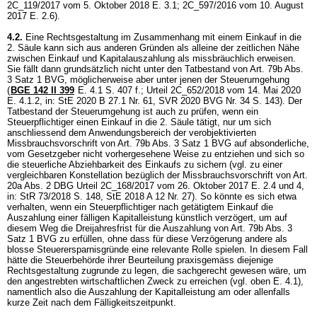
2C_119/2017 vom 5. Oktober 2018 E. 3.1; 2C_597/2016 vom 10. August
2017 E. 2.6).
4.2.
Eine Rechtsgestaltung im Zusammenhang mit einem Einkauf in die
2. Säule kann sich aus anderen Gründen als alleine der zeitlichen Nähe
zwischen Einkauf und Kapitalauszahlung als missbräuchlich erweisen.
Sie fällt dann grundsätzlich nicht unter den Tatbestand von
Art. 79b Abs.
3 Satz 1 BVG
, möglicherweise aber unter jenen der Steuerumgehung
(
BGE 142 II 399
E. 4.1 S. 407 f.; Urteil 2C_652/2018 vom 14. Mai 2020
E. 4.1.2, in: StE 2020 B 27.1 Nr. 61, SVR 2020 BVG Nr. 34 S. 143). Der
Tatbestand der Steuerumgehung ist auch zu prüfen, wenn ein
Steuerpflichtiger einen Einkauf in die 2. Säule tätigt, nur um sich
anschliessend dem Anwendungsbereich der verobjektivierten
Missbrauchsvorschrift von
Art. 79b Abs. 3 Satz 1 BVG
auf absonderliche,
vom Gesetzgeber nicht vorhergesehene Weise zu entziehen und sich so
die steuerliche Abziehbarkeit des Einkaufs zu sichern (vgl. zu einer
vergleichbaren Konstellation bezüglich der Missbrauchsvorschrift von
Art.
20a Abs. 2 DBG
Urteil 2C_168/2017 vom 26. Oktober 2017 E. 2.4 und 4,
in: StR 73/2018 S. 148, StE 2018 A 12 Nr. 27). So könnte es sich etwa
verhalten, wenn ein Steuerpflichtiger nach getätigtem Einkauf die
Auszahlung einer fälligen Kapitalleistung künstlich verzögert, um auf
diesem Weg die Dreijahresfrist für die Auszahlung von
Art. 79b Abs. 3
Satz 1 BVG
zu erfüllen, ohne dass für diese Verzögerung andere als
blosse Steuerersparnisgründe eine relevante Rolle spielen. In diesem Fall
hätte die Steuerbehörde ihrer Beurteilung praxisgemäss diejenige
Rechtsgestaltung zugrunde zu legen, die sachgerecht gewesen wäre, um
den angestrebten wirtschaftlichen Zweck zu erreichen (vgl. oben E. 4.1),
namentlich also die Auszahlung der Kapitalleistung am oder allenfalls
kurze Zeit nach dem Fälligkeitszeitpunkt.