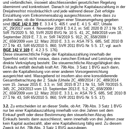
und verbindlichen, insoweit abschliessenden gesetzlichen Regelung
übernimmt und konkretisiert. Danach ist jegliche Kapitalauszahlung in der
Dreijahresfrist missbräuchlich und jede während dieser Zeit erfolgte
Einzahlung vom Einkommensabzug ausgeschlossen, ohne dass zu
prüfen wäre, ob die Voraussetzungen einer Steuerumgehung gegeben
sind (
BGE 142 II 399
E. 3.3.4 S. 405 f. und E. 4.1 S. 407; Urteile
2C_29/2017 vom 4. November 2019 E 3.4.2, in: StE 2020 B 27.1 Nr. 57,
StR 75/2020 S. 50, SVR 2020 BVG Nr. 10 S. 41; 2C_849/2018 vom 18.
September 2019 E. 7.3, in: StR 74/2019 S. 912; 2C_658/2009 /
2C_659/2009 vom 12. März 2010 E. 3.3, in: ASA 79 S. 685, StE 2010 B
27.1 Nr. 43, StR 65/2010 S. 860, SVR 2011 BVG Nr. 5 S. 17; vgl. auch
BGE 142 V 169
E. 4.2.3 S. 176).
Diese steuerrechtliche Folge der Kapitalauszahlung innerhalb der
Sperrfrist setzt nicht voraus, dass zwischen Einkauf und Leistung eine
direkte Verknüpfung besteht. Die steuerrechtliche Abzugsfähigkeit des
Einkaufs entfällt deshalb kraft
Art. 79b Abs. 3 Satz 1 BVG
auch dann,
wenn die Kapitalleistung von einer anderen Vorsorgeeinrichtung
ausgerichtet wird. Massgebend ist insofern also eine konsolidierende
Gesamtbetrachtung der 2. Säule (Urteile 2C_488/2014 / 2C_489/2014
vom 15. Januar 2015 E. 3.3, in: StE 2015 B 27.1 Nr. 51, StR 70/2015 S.
345; 2C_243/2013 vom 13. September 2013 E. 5.2; 2C_658/2009 /
2C_659/2009 vom 12. März 2010 E. 3.3.1, in: ASA 79 S. 685, StE 2010 B
27.1 Nr. 43, StR 65/2010 S. 860, SVR 2011 BVG Nr. 5 S. 17).
3.2.
Zu entscheiden ist an dieser Stelle, ob
Art. 79b Abs. 3 Satz 1 BVG
nur bei einer Kapitalauszahlung innerhalb von drei Jahren seit dem
Einkauf greift oder diese Bestimmung den steuerlichen Abzug des
Einkaufs bereits dann ausschliesst, wenn innerhalb von drei Jahren zwar
kein Kapital ausbezahlt, aber eine Kapitalleistung fällig wird. Zu diesem
Zweck ist
Art. 79b Abs. 3 Satz 1 BVG
auszulegen.