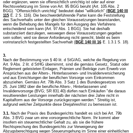
oder ergänzen, wenn sie offensichtlich unrichtig ist oder auf einer
Rechtsverletzung im Sinne von
Art. 95 BGG
beruht (
Art. 105 Abs. 2
BGG
). "Offensichtlich unrichtig" bedeutet dabei "willkürlich" (
BGE 140 III
115
E. 2 S. 116). Die beschwerdeführende Partei kann die Feststellung
des Sachverhalts unter den gleichen Voraussetzungen beanstanden,
wenn die Behebung des Mangels für den Ausgang des Verfahrens
entscheidend sein kann (
Art. 97 Abs. 1 BGG
). Sie hat deshalb
substanziiert darzulegen, weswegen diese Voraussetzungen gegeben
sein sollen; wird sie dieser Anforderung nicht gerecht, bleibt es beim
vorinstanzlich festgestellten Sachverhalt (
BGE 140 III 16
E. 1.3.1 S. 18).
3.
Nach der Bestimmung von
§ 40 lit. d StG
/AG, welche die Regelung von
Art. 9 Abs. 2 lit. d StHG
übernimmt, sind die gemäss Gesetz, Statut oder
Reglement geleisteten Einlagen, Prämien und Beiträge zum Erwerb von
Ansprüchen aus der Alters-, Hinterlassenen- und Invalidenversicherung
und aus Einrichtungen der beruflichen Vorsorge vom Einkommen
abzuziehen. Gemäss
Art. 79b Abs. 3 Satz 1 des Bundesgesetzes vom
25. Juni 1982 über die berufliche Alters-, Hinterlassenen und
Invalidenvorsorge (BVG; SR 831.40)
dürfen nach Einkäufen "die daraus
resultierenden Leistungen innerhalb der nächsten drei Jahre nicht in
Kapitalform aus der Vorsorge zurückgezogen werden." Streitig ist,
aufgrund welcher Zeitpunkte diese Dreijahresfrist zu bemessen ist.
3.1.
Nach der Praxis des Bundesgerichts handelt es sich bei
Art. 79b
Abs. 3 BVG
zwar um eine vorsorgerechtliche Norm. Ihr kommt aber
insofern ein steuerrechtlicher Gehalt zu, als sie die frühere
Rechtsprechung des Bundesgerichts zur Verweigerung der
Abzugsberechtigung wegen Steuerumgehung im Sinne einer einheitlichen