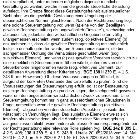
nicht verpflichtet, unter mehreren möglichen diejenige rechtliche
Gestaltung zu wählen, welche ihnen die grösste steuerliche Belastung
auferlegt. Ihre Grenze findet diese Gestaltungsfreiheit aus steuerlicher
Sicht aber, wo die gewählte Gestaltung einer Umgehung der
steuerrechtlichen Normen gleichkommt. Nach der Rechtsprechung liegt
eine solche Steuerumgehung vor, wenn (a) eine von den Beteiligten
gewählte Rechtsgestaltung als ungewöhnlich ("insolite"), sachwidrig oder
absonderlich, jedenfalls den wirtschaftlichen Gegebenheiten völlig
unangemessen erscheint, wenn zudem (sog. objektives Element) (b)
anzunehmen ist, dass die gewählte Rechtsgestaltung missbräuchlich
lediglich deshalb getroffen wurde, um Steuern einzusparen, die bei
sachgemässer Ordnung der Verhältnisse geschuldet wären (sog.
subjektives Element), und wenn (c) das gewählte Vorgehen tatsächlich zu
einer erheblichen Steuerersparnis führen würde, sofern es von der
Steuerbehörde hingenommen würde (sog. effektives Element; zur
detaillierten Anwendung dieser Kriterien vgl.
BGE 138 II 239
E. 4.1 S.
243 ff. mit Hinweisen). Ob diese Voraussetzungen erfüllt sind, ist
aufgrund der konkreten Umstände des Einzelfalls zu prüfen. Sind die
Voraussetzungen der Steuerumgehung erfüllt, so ist der Besteuerung
diejenige Rechtsgestaltung zugrunde zu legen, die sachgerecht gewesen
wäre, um den angestrebten wirtschaftlichen Zweck zu erreichen. Eine
Steuerumgehung kommt nur in ganz ausserordentlichen Situationen in
Frage, namentlich wenn die gewählte Rechtsgestaltung (objektives
Element) - abgesehen von den steuerlichen Aspekten - jenseits des
wirtschaftlich Vernünftigen liegt. Das subjektive Element erweist sich
insofern als entscheidend, als die Annahme einer Steuerumgehung
ausgeschlossen bleibt, wenn andere als blosse Steuerersparnisgründe bei
der Rechtsgestaltung eine relevante Rolle spielen (vgl.
BGE 142 II 399
E.
4.2 S. 408;
138 II 239
E. 4.1 S. 243 ff.; Urteile 2C_652/2018 vom 14. Mai
2020 E. 4.2.1, in: StE 2020 B 27.1 Nr. 61, SVR 2020 BVG Nr. 34 S. 143;