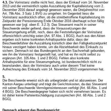
4.3.
Die Vorinstanz stellte nicht fest, dass der Einkauf vom 14. November
2013 und die vermeintlich späte Auszahlung der Kapitalleistung vom 2.
Dezember 2016 darauf angelegt gewesen waren, die Dreijahresfrist von
Art. 79b Abs. 3 Satz 1 BVG
zu umgehen. Im Gegenteil liess die
Vorinstanz ausdrücklich offen, ob die streitbetroffene Kapitalleistung im
Zeitpunkt der Pensionierung Ende Oktober 2016 überhaupt schon fällig
gewesen war (vgl. oben E. 3.2.3). Das Steueramt macht in seiner
Beschwerde weder geltend, dass die Voraussetzungen der
Steuerumgehung erfüllt, noch, dass die Feststellungen der Vorinstanz
offensichtlich unrichtig seien (
Art. 97 Abs. 1 BGG
). Auch aus den Akten
ergeben sich keine konkreten Anhaltspunkte dafür, dass der
Beschwerdeführer die Auszahlung künstlich über den Fälligkeitszeitpunkt
hinaus verzögert haben könnte, um die Abziehbarkeit des Einkaufs zu
sichern. Demnach ist das Bundesgericht an den Sachverhalt gebunden,
wie ihn die Vorinstanz festgestellt hat, und hat es ihn nicht selbst zu
ergänzen (
Art. 105 Abs. 1 und 2 BGG
). Fehlen also konkrete
Anhaltspunkte für eine Steuerumgehung, ist bundesrechtlich nicht zu
beanstanden, dass die Vorinstanz auch unter diesem Titel keine
Aufrechnung des Einkaufs vom 14. November 2013 vorgenommen hat.
5.
Die Beschwerde erweist sich als unbegründet und ist abzuweisen. Der
Kanton Aargau unterliegt und trägt die Gerichtskosten, da das Steueramt
mit seiner Beschwerde Vermögensinteressen verfolgt (
Art. 66 Abs. 1 und
4 BGG
). Die Beschwerdegegner haben sich nicht vernehmen lassen. Es
ist daher keine Parteientschädigung zuzusprechen (
Art. 68 Abs. 1 und 2
BGG
).
Demnach erkennt das Bundesgericht: