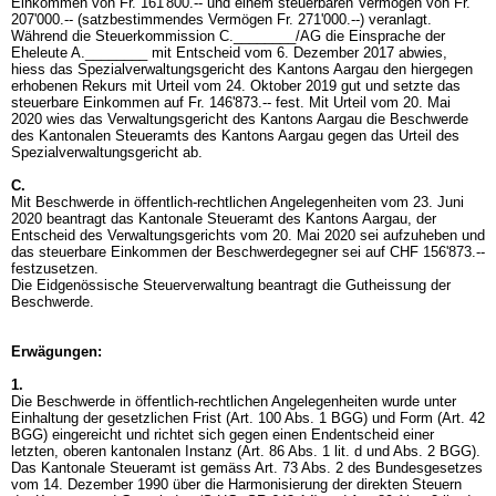
Einkommen von Fr. 161'800.-- und einem steuerbaren Vermögen von Fr.
207'000.-- (satzbestimmendes Vermögen Fr. 271'000.--) veranlagt.
Während die Steuerkommission C.________/AG die Einsprache der
Eheleute A.________ mit Entscheid vom 6. Dezember 2017 abwies,
hiess das Spezialverwaltungsgericht des Kantons Aargau den hiergegen
erhobenen Rekurs mit Urteil vom 24. Oktober 2019 gut und setzte das
steuerbare Einkommen auf Fr. 146'873.-- fest. Mit Urteil vom 20. Mai
2020 wies das Verwaltungsgericht des Kantons Aargau die Beschwerde
des Kantonalen Steueramts des Kantons Aargau gegen das Urteil des
Spezialverwaltungsgericht ab.
C.
Mit Beschwerde in öffentlich-rechtlichen Angelegenheiten vom 23. Juni
2020 beantragt das Kantonale Steueramt des Kantons Aargau, der
Entscheid des Verwaltungsgerichts vom 20. Mai 2020 sei aufzuheben und
das steuerbare Einkommen der Beschwerdegegner sei auf CHF 156'873.--
festzusetzen.
Die Eidgenössische Steuerverwaltung beantragt die Gutheissung der
Beschwerde.
Erwägungen:
1.
Die Beschwerde in öffentlich-rechtlichen Angelegenheiten wurde unter
Einhaltung der gesetzlichen Frist (
Art. 100 Abs. 1 BGG
) und Form (
Art. 42
BGG
) eingereicht und richtet sich gegen einen Endentscheid einer
letzten, oberen kantonalen Instanz (
Art. 86 Abs. 1 lit. d und Abs. 2 BGG
).
Das Kantonale Steueramt ist gemäss Art. 73 Abs. 2 des Bundesgesetzes
vom 14. Dezember 1990 über die Harmonisierung der direkten Steuern