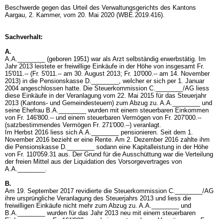
Beschwerde gegen das Urteil des Verwaltungsgerichts des Kantons
Aargau, 2. Kammer, vom 20. Mai 2020 (WBE.2019.416).
Sachverhalt:
A.
A.A.________ (geboren 1951) war als Arzt selbständig erwerbstätig. Im
Jahr 2013 leistete er freiwillige Einkäufe in der Höhe von insgesamt Fr.
15'011.-- (Fr. 5'011.-- am 30. August 2013; Fr. 10'000.-- am 14. November
2013) in die Pensionskasse D.________, welcher er sich per 1. Januar
2004 angeschlossen hatte. Die Steuerkommission C.________/AG liess
diese Einkäufe in der Veranlagung vom 22. Mai 2015 für das Steuerjahr
2013 (Kantons- und Gemeindesteuern) zum Abzug zu. A.A.________ und
seine Ehefrau B.A.________ wurden mit einem steuerbaren Einkommen
von Fr. 146'800.-- und einem steuerbaren Vermögen von Fr. 207'000.--
(satzbestimmendes Vermögen Fr. 271'000.--) veranlagt.
Im Herbst 2016 liess sich A.A.________ pensionieren. Seit dem 1.
November 2016 bezieht er eine Rente. Am 2. Dezember 2016 zahlte ihm
die Pensionskasse D.________ sodann eine Kapitalleistung in der Höhe
von Fr. 110'059.31 aus. Der Grund für die Ausschüttung war die Verteilung
der freien Mittel aus der Liquidation des Vorsorgevertrages von
A.A.________.
B.
Am 19. September 2017 revidierte die Steuerkommission C.________/AG
ihre ursprüngliche Veranlagung des Steuerjahrs 2013 und liess die
freiwilligen Einkäufe nicht mehr zum Abzug zu. A.A.________ und
B.A.________ wurden für das Jahr 2013 neu mit einem steuerbaren