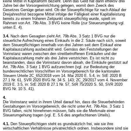
keine Mittel in Kapitalform bezieht. Denn das Geld hat dann effektiv drei
Jahre bei der Vorsorgeeinrichtung gelegen, womit dem Zweck des
Gesetzes Genüge getan wird. Ob der Steuerpflichtige für nach Ablauf der
Dreijahresfrist bezogene Mittel infolge der Fälligkeit einer Kapitalleistung
bereits zu einem früheren Zeitpunkt steuerpflichtig wurde, spielt im
Rahmen von
Art. 79b Abs. 3 BVG
keine Rolle (zur Steuerumgehung vgl.
unten E. 4).
3.4.
Nach dem Gesagten zieht
Art. 79b Abs. 3 Satz 1 BVG
nur die
steuerliche Aufrechnung eines Einkaufs in die 2. Säule nach sich, soweit
dem Steuerpflichtigen innerhalb von drei Jahren seit dem Einkauf eine
Kapitalauszahlung ausbezahlt wird. Gemäss den Feststellungen der
Vorinstanz waren zwischen den streitbetroffenen Einkäufen und der
Kapitalauszahlung mehr als drei Jahre verstrichen. Es ist nicht zu
beanstanden, dass die Vorinstanz davon absah, die Einkäufe gestützt auf
Art. 79b Abs. 3 Satz 1 BVG
aufzurechnen (vgl. zur Bedeutung der
bundesrechtlichen Vorschriften im Vorsorgebereich für die kantonalen
Steuern Urteile 2C_652/2018 vom 14. Mai 2020 E. 5.4, in: StE 2020 B
27.1 Nr. 61, SVR 2020 BVG Nr. 34 S. 143; 2C_29/2017 vom 4. November
2019 E. 3.5, in: StE 2020 B 27.1 Nr. 57, StR 75/2020 S. 50, SVR 2020
BVG Nr. 10 S. 41).
4.
Die Vorinstanz weist in ihrem Urteil darauf hin, dass die Steuerbehörden
Gestaltungen im Vorsorgebereich, die nicht unter
Art. 79b Abs. 3 Satz 1
BVG
fallen, nicht hinnehmen müssen, falls sie die Merkmale einer
Steuerumgehung tragen (vgl. E. 5.6 des angefochtenen Urteils).
4.1.
Den Steuerpflichtigen steht es grundsätzlich frei, wie sie ihre
wirtschaftlichen Verhältnisse privatrechtlich ordnen. Insbesondere sind sie