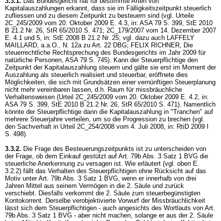
3.3.1.
Das Bundesgericht hat für bestimmte Arten von
Kapitalauszahlungen erkannt, dass sie im Fälligkeitszeitpunkt steuerlich
zufliessen und zu diesem Zeitpunkt zu besteuern sind (vgl. Urteile
2C_245/2009 vom 20. Oktober 2009 E. 4.3, in: ASA 79 S. 399, StE 2010
B 21.2 Nr. 26, StR 65/2010 S. 471; 2C_179/2007 vom 14. Dezember 2007
E. 4.1 und 5, in: StE 2008 B 21.2 Nr. 25; vgl. dazu auch LAFFELY
MAILLARD, a.a.O., N. 12a zu
Art. 22 DBG
; FELIX RICHNER, Die
steuerrechtliche Rechtsprechung des Bundesgerichts im Jahr 2009 für
natürliche Personen, ASA 79 S. 745). Kann der Steuerpflichtige den
Zeitpunkt der Kapitalauszahlung steuern und gälte sie erst im Moment der
Auszahlung als steuerlich realisiert und steuerbar, eröffnete dies
Möglichkeiten, die sich mit Grundsätzen einer vernünftigen Steuerplanung
nicht mehr vereinbaren lassen, d.h. Raum für missbräuchliche
Verhaltensweisen (Urteil 2C_245/2009 vom 20. Oktober 2009 E. 4.2, in:
ASA 79 S. 399, StE 2010 B 21.2 Nr. 26, StR 65/2010 S. 471). Namentlich
könnte der Steuerpflichtige dann die Kapitalauszahlung in "Tranchen" auf
mehrere Steuerjahre verteilen, um so die Progression zu brechen (vgl.
den Sachverhalt in Urteil 2C_254/2008 vom 4. Juli 2008, in: RtiD 2009 I
S. 498).
3.3.2.
Die Frage des Besteuerungszeitpunkts ist zu unterscheiden von
der Frage, ob dem Einkauf gestützt auf
Art. 79b Abs. 3 Satz 1 BVG
die
steuerliche Anerkennung zu versagen ist. Wie erläutert (vgl. oben E.
3.2.2) fällt das Verhalten des Steuerpflichtigen ohne Rücksicht auf das
Motiv unter
Art. 79b Abs. 3 Satz 1 BVG
, wenn er innerhalb von drei
Jahren Mittel aus seinem Vermögen in die 2. Säule und zurück
verschiebt. Diesfalls verkommt die 2. Säule zum steuerbegünstigten
Kontokorrent. Derselbe verobjektivierte Vorwurf der Missbräuchlichkeit
lässt sich dem Steuerpflichtigen - auch angesichts des Wortlauts von
Art.
79b Abs. 3 Satz 1 BVG
- aber nicht machen, solange er aus der 2. Säule