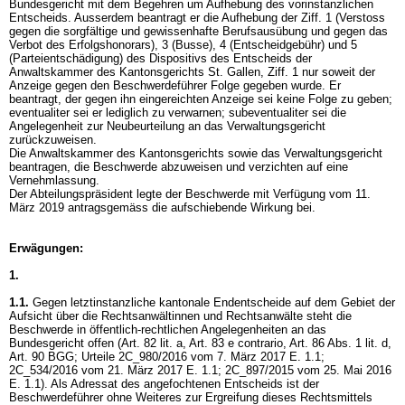
Bundesgericht mit dem Begehren um Aufhebung des vorinstanzlichen
Entscheids. Ausserdem beantragt er die Aufhebung der Ziff. 1 (Verstoss
gegen die sorgfältige und gewissenhafte Berufsausübung und gegen das
Verbot des Erfolgshonorars), 3 (Busse), 4 (Entscheidgebühr) und 5
(Parteientschädigung) des Dispositivs des Entscheids der
Anwaltskammer des Kantonsgerichts St. Gallen, Ziff. 1 nur soweit der
Anzeige gegen den Beschwerdeführer Folge gegeben wurde. Er
beantragt, der gegen ihn eingereichten Anzeige sei keine Folge zu geben;
eventualiter sei er lediglich zu verwarnen; subeventualiter sei die
Angelegenheit zur Neubeurteilung an das Verwaltungsgericht
zurückzuweisen.
Die Anwaltskammer des Kantonsgerichts sowie das Verwaltungsgericht
beantragen, die Beschwerde abzuweisen und verzichten auf eine
Vernehmlassung.
Der Abteilungspräsident legte der Beschwerde mit Verfügung vom 11.
März 2019 antragsgemäss die aufschiebende Wirkung bei.
Erwägungen:
1.
1.1.
Gegen letztinstanzliche kantonale Endentscheide auf dem Gebiet der
Aufsicht über die Rechtsanwältinnen und Rechtsanwälte steht die
Beschwerde in öffentlich-rechtlichen Angelegenheiten an das
Bundesgericht offen (Art. 82 lit. a, Art. 83 e contrario,
Art. 86 Abs. 1 lit. d,
Art. 90 BGG
; Urteile 2C_980/2016 vom 7. März 2017 E. 1.1;
2C_534/2016 vom 21. März 2017 E. 1.1; 2C_897/2015 vom 25. Mai 2016
E. 1.1). Als Adressat des angefochtenen Entscheids ist der
Beschwerdeführer ohne Weiteres zur Ergreifung dieses Rechtsmittels