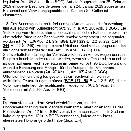
legitimiert (
Art. 89 Abs. 1 lit. a BGG
). Auf die fristgerecht am 25. Februar
2019 erhobene Beschwerde gegen den am 24. Januar 2019 zugestellten
Entscheid des Verwaltungsgerichts des Kantons St. Gallen ist
einzutreten.
1.2.
Das Bundesgericht prüft frei und von Amtes wegen die Anwendung
und Auslegung von Bundesrecht (
Art. 95 lit. a,
Art. 106 Abs. 1 BGG
). Die
Verletzung von Grundrechten untersucht es in jedem Fall nur insoweit, als
eine solche Rüge in der Beschwerde präzise vorgebracht und begründet
worden ist (
Art. 106 Abs. 2 BGG
;
BGE 139 I 229
E. 2.2 S. 232;
134 II
244
E. 2.2 S. 246). Es legt seinem Urteil den Sachverhalt zugrunde, den
die Vorinstanz festgestellt hat (
Art. 105 Abs. 1 BGG
). Die
Sachverhaltsfeststellung der Vorinstanz kann von Amtes wegen oder auf
Rüge hin berichtigt oder ergänzt werden, wenn sie offensichtlich unrichtig
ist oder auf einer Rechtsverletzung im Sinne von
Art. 95 BGG
beruht und
wenn die Behebung des Mangels für den Ausgang des Verfahrens
entscheidend sein kann (
Art. 97 Abs. 1,
Art. 105 Abs. 2 BGG
).
Offensichtlich unrichtig festgestellt ist ein Sachverhalt, wenn er
willkürliche Feststellungen umfasst (
BGE 137 I 58
E. 4.1.2 S. 62); dieses
Vorbringen unterliegt der qualifizierten Rügepflicht (Art. 97 Abs. 1 in
Verbindung mit
Art. 106 Abs. 2 BGG
).
2.
Die Vorinstanz wirft dem Beschwerdeführer vor, mit der
Honorarvereinbarung nach Mandatsübernahme, aber vor Abschluss des
Rechtsstreits,
Art. 12 lit. e BGFA
verletzt zu haben (dazu E. 3). Sodann
habe er gegen
Art. 12 lit. a BGFA
verstossen, indem er ein krass
übersetztes Honorar gefordert habe (dazu E. 4).
3.