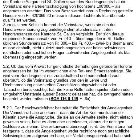
der Kantone Aargau und St. Gallen sowie des Bundesgerichts hat die
Vorinstanz eine Parteientschädigung von höchstens 100'000.-- als
angemessen erachtet. Das vom Beschwerdeführer in Rechnung gestellte
Honorar von Fr. 420'069.20 müsse in diesem Lichte als klar übersetzt
qualifiziert werden.
Zum gleichen Schluss kommt die Vorinstanz, wenn sie den der
Honorarvereinbarung zugrundeliegenden Stundensatz mit den
Honorarusanzen des Kantons St. Gallen vergleicht. Der sich daraus
ergebende Stundenansatz von Fr. 910.-- übersteige den in St. Gallen
üblichen Stundenansatz von Fr. 300.-- bis Fr. 400.-- zwei- bis dreimal und
müsse deshalb, nicht zuletzt auch angesichts der keine schwierigen
rechtlichen oder sachlichen Fragen aufwerfenden Angelegenheit als klar
übermässig eingestuft werden.
5.2.
Ob das vom Anwalt für gerichtliche Bemühungen geforderte Honorar
angemessen ist, ist im wesentlichen eine Tat- und Ermessensfrage. Sie
wird vom Bundesgericht nur zurückhaltend und namentlich darauf
überprüft, ob die Vorinstanz grundlos von den in Lehre und
Rechtsprechung entwickelten Grundsätzen abgewichen ist oder
Tatsachen berücksichtigt hat, die keine Rolle hätten spielen dürfen oder
umgekehrt Umstände ausser Betracht gelassen hat, die zwingend hätten
beachtet werden müssen (
BGE 116 II 149
E. 6a).
5.2.1.
Der Beschwerdeführer bestreitet die Einfachheit der Angelegenheit.
Die Vorinstanz habe anerkannt, dass die Art der Kommunikation der
Klientin sowie die Ansprüche, die sie an die Anwälte stellte, nicht einfach
gewesen seien, habe es dann aber unterlassen, daraus die richtigen
Schlüsse zu ziehen. Dieser Einwand überzeugt nicht. Die Vorinstanz hat
festgestellt, dass die Angelegenheit weder rechtliche noch tatsächliche
Schwierigkeiten aufgeworfen habe, der Verfahrensgegenstand habe sich