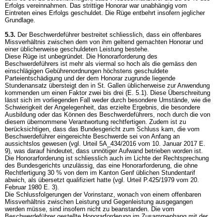
Erfolgs vereinnahmen. Das strittige Honorar war unabhängig vom
Eintreten eines Erfolgs geschuldet. Die Rüge entbehrt insofern jeglicher
Grundlage.
5.3.
Der Beschwerdeführer bestreitet schliesslich, dass ein offenbares
Missverhältnis zwischen dem von ihm geltend gemachten Honorar und
einer üblicherweise geschuldeten Leistung bestehe.
Diese Rüge ist unbegründet. Die Honorarforderung des
Beschwerdeführers ist mehr als viermal so hoch als die gemäss den
einschlägigen Gebührenordnungen höchstens geschuldete
Parteientschädigung und der dem Honorar zugrunde liegende
Stundenansatz übersteigt den in St. Gallen üblicherweise zur Anwendung
kommenden um einen Faktor zwei bis drei (E. 5.1). Diese Überschreitung
lässt sich im vorliegenden Fall weder durch besondere Umstände, wie die
Schwierigkeit der Angelegenheit, das erzielte Ergebnis, die besondere
Ausbildung oder das Können des Beschwerdeführers, noch durch die von
diesem übernommene Verantwortung rechtfertigen. Zudem ist zu
berücksichtigen, dass das Bundesgericht zum Schluss kam, die vom
Beschwerdeführer eingereichte Beschwerde sei von Anfang an
aussichtslos gewesen (vgl. Urteil 5A_434/2016 vom 10. Januar 2017 E.
9), was darauf hindeutet, dass unnötiger Aufwand betrieben worden ist.
Die Honorarforderung ist schliesslich auch im Lichte der Rechtsprechung
des Bundesgerichts unzulässig, das eine Honorarforderung, die ohne
Rechtfertigung 30 % von dem im Kanton Genf üblichen Stundentarif
abwich, als übersetzt qualifiziert hatte (vgl. Urteil P.425/1979 vom 20.
Februar 1980 E. 3).
Die Schlussfolgerungen der Vorinstanz, wonach von einem offenbaren
Missverhältnis zwischen Leistung und Gegenleistung ausgegangen
werden müsse, sind insofern nicht zu beanstanden. Die vom
Beschwerdeführer gestellte Honorarforderung im Zusammenhang mit der