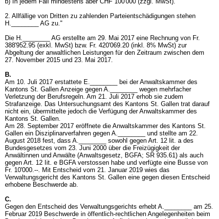
b) In jedem Fall mindestens aber CHF 100'000 (zzgl. MwSt).
2. Allfällige von Dritten zu zahlenden Parteientschädigungen stehen
H.________ AG zu."
Die H.________ AG erstellte am 29. Mai 2017 eine Rechnung von Fr.
388'952.95 (exkl. MwSt) bzw. Fr. 420'069.20 (inkl. 8% MwSt) zur
Abgeltung der anwaltlichen Leistungen für den Zeitraum zwischen dem
27. November 2015 und 23. Mai 2017.
B.
Am 10. Juli 2017 erstattete E.________ bei der Anwaltskammer des
Kantons St. Gallen Anzeige gegen A.________ wegen mehrfacher
Verletzung der Berufsregeln. Am 21. Juli 2017 erhob sie zudem
Strafanzeige. Das Untersuchungsamt des Kantons St. Gallen trat darauf
nicht ein, übermittelte jedoch die Verfügung der Anwaltskammer des
Kantons St. Gallen.
Am 28. September 2017 eröffnete die Anwaltskammer des Kantons St.
Gallen ein Disziplinarverfahren gegen A.________ und stellte am 22.
August 2018 fest, dass A.________ sowohl gegen Art. 12 lit. a des
Bundesgesetzes vom 23. Juni 2000 über die Freizügigkeit der
Anwältinnen und Anwälte (Anwaltsgesetz, BGFA; SR 935.61) als auch
gegen Art. 12 Iit. e BGFA verstossen habe und verfügte eine Busse von
Fr. 10'000.--. Mit Entscheid vom 21. Januar 2019 wies das
Verwaltungsgericht des Kantons St. Gallen eine gegen diesen Entscheid
erhobene Beschwerde ab.
C.
Gegen den Entscheid des Verwaltungsgerichts erhebt A.________ am 25.
Februar 2019 Beschwerde in öffentlich-rechtlichen Angelegenheiten beim