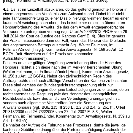
[Hrsg.], Kommentar Anwaltsgesetz, N. 169 zu
Art. 12 BGFA
).
4.3.
Es ist im Einzelfall abzuklären, ob das geltend gemachte Honorar in
einem angemessenen Verhältnis zum Aufwand stand. Dabei führt nicht
jede Tarifüberschreitung zu einer Disziplinierung; vielmehr bedarf es einer
krassen Abweichung nach oben, das heisst einer erheblich übersetzten
Honorarforderung des Anwalts, die das dem Anwalt entgegengebrachte
Vertrauen zu untergraben vermag (vgl. Urteil A/4096/2013-PROF vom 29.
Juli 2014 der Cour de Justice des Kantons Genf E. 4). Dies ist gemäss
der Praxis insbesondere dann der Fall, wenn das Honorar das Dreifache
des angemessenen Betrags ausmacht (vgl. Walter Fellmann, in:
Fellmann/Zindel [Hrsg.], Kommentar Anwaltsgesetz, N. 169 zu
Art. 12
BGFA
, [mit Hinweisen auf die Praxis von kantonalen
Aufsichtskommissionen]).
Fehlt es an einer gültigen Vergütungsvereinbarung über die Höhe des
Honorars, richtet sich diese nach der im Verkehr herrschenden Übung
(Walter Fellmann, in: Fellmann/Zindel [Hrsg.], Kommentar Anwaltsgesetz,
N. 158 zu
Art. 12 BGFA
). Nebst den zivilrechtlichen Regeln des
Auftragsrechts sind auch allfällige Vorschriften der Kantone zu beachten.
Diese sind gemäss der Bundesgerichtsrechtsprechung nicht nur
berechtigt, Bestimmungen über jene Entschädigungen zu erlassen, deren
rechtssatzmässige Regelung (wie das Honorar des unentgeltlichen
Rechtsbeistands bzw. des amtlichen Verteidigers) unumgänglich ist,
sondern auch allgemeine Vorschriften über die Bemessung des
Anwaltshonorars (vgl.
BGE 135 III 253
E. 2.2 und 2.4, S. 261 ff., Urteil
2P.318/2006 und 2A.733/2006 vom 27. Juli 2007 E. 8.3.; Walter
Fellmann, in: Fellmann/Zindel, Kommentar zum Anwaltsgesetz, N. 159 zu
Art. 12 BGFA
).
Beinhaltet der Auftrag die Führung eines Prozesses, dürfte die jeweilige
kantonale Gebührenordnung über die Parteientschädigung Ausdruck der