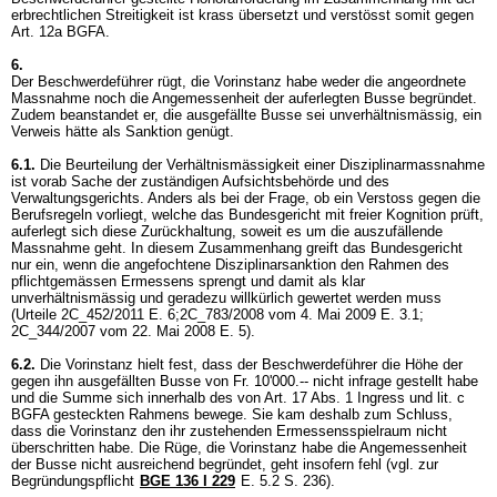
erbrechtlichen Streitigkeit ist krass übersetzt und verstösst somit gegen
Art. 12a BGFA
.
6.
Der Beschwerdeführer rügt, die Vorinstanz habe weder die angeordnete
Massnahme noch die Angemessenheit der auferlegten Busse begründet.
Zudem beanstandet er, die ausgefällte Busse sei unverhältnismässig, ein
Verweis hätte als Sanktion genügt.
6.1.
Die Beurteilung der Verhältnismässigkeit einer Disziplinarmassnahme
ist vorab Sache der zuständigen Aufsichtsbehörde und des
Verwaltungsgerichts. Anders als bei der Frage, ob ein Verstoss gegen die
Berufsregeln vorliegt, welche das Bundesgericht mit freier Kognition prüft,
auferlegt sich diese Zurückhaltung, soweit es um die auszufällende
Massnahme geht. In diesem Zusammenhang greift das Bundesgericht
nur ein, wenn die angefochtene Disziplinarsanktion den Rahmen des
pflichtgemässen Ermessens sprengt und damit als klar
unverhältnismässig und geradezu willkürlich gewertet werden muss
(Urteile 2C_452/2011 E. 6;2C_783/2008 vom 4. Mai 2009 E. 3.1;
2C_344/2007 vom 22. Mai 2008 E. 5).
6.2.
Die Vorinstanz hielt fest, dass der Beschwerdeführer die Höhe der
gegen ihn ausgefällten Busse von Fr. 10'000.-- nicht infrage gestellt habe
und die Summe sich innerhalb des von Art. 17 Abs. 1 Ingress und lit. c
BGFA gesteckten Rahmens bewege. Sie kam deshalb zum Schluss,
dass die Vorinstanz den ihr zustehenden Ermessensspielraum nicht
überschritten habe. Die Rüge, die Vorinstanz habe die Angemessenheit
der Busse nicht ausreichend begründet, geht insofern fehl (vgl. zur
Begründungspflicht
BGE 136 I 229
E. 5.2 S. 236).