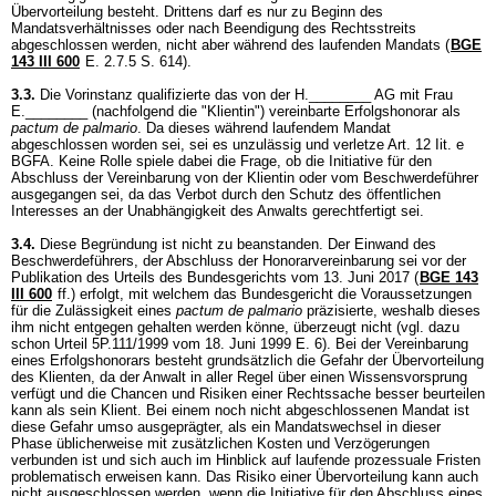
Übervorteilung besteht. Drittens darf es nur zu Beginn des
Mandatsverhältnisses oder nach Beendigung des Rechtsstreits
abgeschlossen werden, nicht aber während des laufenden Mandats (
BGE
143 III 600
E. 2.7.5 S. 614).
3.3.
Die Vorinstanz qualifizierte das von der H.________ AG mit Frau
E.________ (nachfolgend die "Klientin") vereinbarte Erfolgshonorar als
pactum de palmario
. Da dieses während laufendem Mandat
abgeschlossen worden sei, sei es unzulässig und verletze Art. 12 Iit. e
BGFA. Keine Rolle spiele dabei die Frage, ob die Initiative für den
Abschluss der Vereinbarung von der Klientin oder vom Beschwerdeführer
ausgegangen sei, da das Verbot durch den Schutz des öffentlichen
Interesses an der Unabhängigkeit des Anwalts gerechtfertigt sei.
3.4.
Diese Begründung ist nicht zu beanstanden. Der Einwand des
Beschwerdeführers, der Abschluss der Honorarvereinbarung sei vor der
Publikation des Urteils des Bundesgerichts vom 13. Juni 2017 (
BGE 143
III 600
ff.) erfolgt, mit welchem das Bundesgericht die Voraussetzungen
für die Zulässigkeit eines
pactum de palmario
präzisierte, weshalb dieses
ihm nicht entgegen gehalten werden könne, überzeugt nicht (vgl. dazu
schon Urteil 5P.111/1999 vom 18. Juni 1999 E. 6). Bei der Vereinbarung
eines Erfolgshonorars besteht grundsätzlich die Gefahr der Übervorteilung
des Klienten, da der Anwalt in aller Regel über einen Wissensvorsprung
verfügt und die Chancen und Risiken einer Rechtssache besser beurteilen
kann als sein Klient. Bei einem noch nicht abgeschlossenen Mandat ist
diese Gefahr umso ausgeprägter, als ein Mandatswechsel in dieser
Phase üblicherweise mit zusätzlichen Kosten und Verzögerungen
verbunden ist und sich auch im Hinblick auf laufende prozessuale Fristen
problematisch erweisen kann. Das Risiko einer Übervorteilung kann auch
nicht ausgeschlossen werden, wenn die Initiative für den Abschluss eines