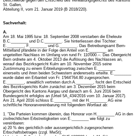
Beschwerde gegen den Entscheid des Verwaltungsgerichts des Kantons
St. Gallen,
Abteilung II, vom 21. Januar 2019 (B 2018/220).
Sachverhalt:
A.
Am 18. Mai 1995 bzw. 18. September 2008 verstarben die Eheleute
B.C.________ und D.C.________. Sie hinterliessen drei Töchter:
E.________, F.________ und G.________. Das Betreibungsamt Bern-
Mittelland pfändete in der Folge den Anteil von E.________ am
ungeteilten Nachlass im Umfang von rund Fr. 110'000.--. Das Obergericht
Bern ordnete am 4. Oktober 2013 die Auflösung des Nachlasses an,
worauf das Bezirksgericht Kulm am 10. November 2015 seine
Zustimmung zu einem Erbteilungsvertrag zwischen E.________
einerseits und ihren beiden Schwestern andererseits erteilte. E.________
wurde dabei ein Erbanteil von Fr. 1'944'764.80 zugesprochen.
E.________, anwaltlich vertreten durch A.________, focht den Entscheid
des Bezirksgerichts Kulm zunächst am 3. Dezember 2015 beim
Obergericht des Kantons Aargau und danach am 6. Juni 2016 beim
Bundesgericht erfolglos an (Urteil 5A_434/2016 vom 10. Januar 2017).
Am 21. April 2016 schloss E.________ mit der H.________ AG eine
schriftliche Honorarvereinbarung mit folgendem Wortlaut ab:
1. "Die Parteien kommen überein, das Honorar von H.________ AG in den
zivilrechtlichen Erbstreitigkeiten von E.________ wie folgt zu
vereinbaren:
a) 20 % des gerichtlich oder aussergerichtlich zugesprochenen
Erbschaftsbetrages (zzgl. MwSt);