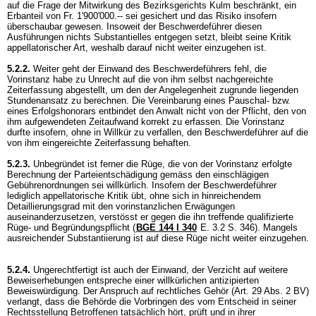
auf die Frage der Mitwirkung des Bezirksgerichts Kulm beschränkt, ein
Erbanteil von Fr. 1'900'000.-- sei gesichert und das Risiko insofern
überschaubar gewesen. Insoweit der Beschwerdeführer diesen
Ausführungen nichts Substantielles entgegen setzt, bleibt seine Kritik
appellatorischer Art, weshalb darauf nicht weiter einzugehen ist.
5.2.2.
Weiter geht der Einwand des Beschwerdeführers fehl, die
Vorinstanz habe zu Unrecht auf die von ihm selbst nachgereichte
Zeiterfassung abgestellt, um den der Angelegenheit zugrunde liegenden
Stundenansatz zu berechnen. Die Vereinbarung eines Pauschal- bzw.
eines Erfolgshonorars entbindet den Anwalt nicht von der Pflicht, den von
ihm aufgewendeten Zeitaufwand korrekt zu erfassen. Die Vorinstanz
durfte insofern, ohne in Willkür zu verfallen, den Beschwerdeführer auf die
von ihm eingereichte Zeiterfassung behaften.
5.2.3.
Unbegründet ist ferner die Rüge, die von der Vorinstanz erfolgte
Berechnung der Parteientschädigung gemäss den einschlägigen
Gebührenordnungen sei willkürlich. Insofern der Beschwerdeführer
lediglich appellatorische Kritik übt, ohne sich in hinreichendem
Detaillierungsgrad mit den vorinstanzlichen Erwägungen
auseinanderzusetzen, verstösst er gegen die ihn treffende qualifizierte
Rüge- und Begründungspflicht (
BGE 144 I 340
E. 3.2 S. 346). Mangels
ausreichender Substantiierung ist auf diese Rüge nicht weiter einzugehen.
5.2.4.
Ungerechtfertigt ist auch der Einwand, der Verzicht auf weitere
Beweiserhebungen entspreche einer willkürlichen antizipierten
Beweiswürdigung. Der Anspruch auf rechtliches Gehör (
Art. 29 Abs. 2 BV
)
verlangt, dass die Behörde die Vorbringen des vom Entscheid in seiner
Rechtsstellung Betroffenen tatsächlich hört, prüft und in ihrer