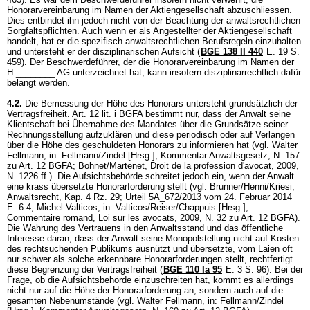
Honorarvereinbarung im Namen der Aktiengesellschaft abzuschliessen.
Dies entbindet ihn jedoch nicht von der Beachtung der anwaltsrechtlichen
Sorgfaltspflichten. Auch wenn er als Angestellter der Aktiengesellschaft
handelt, hat er die spezifisch anwaltsrechtlichen Berufsregeln einzuhalten
und untersteht er der disziplinarischen Aufsicht (
BGE 138 II 440
E. 19 S.
459). Der Beschwerdeführer, der die Honorarvereinbarung im Namen der
H.________ AG unterzeichnet hat, kann insofern disziplinarrechtlich dafür
belangt werden.
4.2.
Die Bemessung der Höhe des Honorars untersteht grundsätzlich der
Vertragsfreiheit.
Art. 12 lit. i BGFA
bestimmt nur, dass der Anwalt seine
Klientschaft bei Übernahme des Mandates über die Grundsätze seiner
Rechnungsstellung aufzuklären und diese periodisch oder auf Verlangen
über die Höhe des geschuldeten Honorars zu informieren hat (vgl. Walter
Fellmann, in: Fellmann/Zindel [Hrsg.], Kommentar Anwaltsgesetz, N. 157
zu
Art. 12 BGFA
; Bohnet/Martenet, Droit de la profession d'avocat, 2009,
N. 1226 ff.). Die Aufsichtsbehörde schreitet jedoch ein, wenn der Anwalt
eine krass übersetzte Honorarforderung stellt (vgl. Brunner/Henni/Kriesi,
Anwaltsrecht, Kap. 4 Rz. 29; Urteil 5A_672/2013 vom 24. Februar 2014
E. 6.4; Michel Valticos, in: Valticos/Reiser/Chappuis [Hrsg.],
Commentaire romand, Loi sur les avocats, 2009, N. 32 zu
Art. 12 BGFA
).
Die Wahrung des Vertrauens in den Anwaltsstand und das öffentliche
Interesse daran, dass der Anwalt seine Monopolstellung nicht auf Kosten
des rechtsuchenden Publikums ausnützt und übersetzte, vom Laien oft
nur schwer als solche erkennbare Honorarforderungen stellt, rechtfertigt
diese Begrenzung der Vertragsfreiheit (
BGE 110 Ia 95
E. 3 S. 96). Bei der
Frage, ob die Aufsichtsbehörde einzuschreiten hat, kommt es allerdings
nicht nur auf die Höhe der Honorarforderung an, sondern auch auf die
gesamten Nebenumstände (vgl. Walter Fellmann, in: Fellmann/Zindel