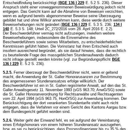
Entscheidfindung berücksichtigt (
BGE 136 I 229
E. 5.2 S. 236). Dieser
Anspruch steht einer vorweggenommenen Beweiswürdigung jedoch nicht
entgegen. Das Gericht kann auf die Abnahme von Beweisen verzichten,
wenn es aufgrund bereits abgenommener Beweise seine Überzeugung
gebildet hat und ohne Willkür annehmen kann, diese werde durch weitere
Beweiserhebungen nicht geändert (
BGE 136 I 229
E. 5.3 S. 236
;
134 I
140
E. 5.3 S. 148; Urteil 2C_272/2016 vom 28. April 2016 E. 2.2).
Der Beschwerdeführer vermag nicht aufzuzeigen, inwiefern weitere
Beweiserhebungen, insbesondere die Einvernahme des
Beschwerdeführers sowie seines Mitarbeiters, zu entscheiderheblichen
Kenntnissen geführt hätten. Die Vorinstanz hat ihren Entscheid auch
insofern ausreichend begründet, als sie darauf hinwies, dass die rechtlich
zu beurteilende Frage des massgeblichen Stundenaufwands dadurch
nicht infrage gestellt werden könnte (vgl. zur Begründungspflicht
BGE
136 I 229
E. 5.2 S. 236).
5.2.5.
Ferner überzeugt der Beschwerdeführer nicht, wenn er geltend
macht, die Anwendung der St. Galler Honorarusanzen zur Bestimmung
des angemessenen Stundenansatzes erfolge willkürlich. Der
Beschwerdeführer ist ein in St. Gallen registrierter Anwalt, auf den das St.
Galler Anwaltsgesetz 11. November 1993 (sGS 963.70; AnwG/SG) sowie
die St. Galler Honorarverordnung für Rechtsanwälte und Rechtsagenten
vom 22. April 1994 (sGS 963.75, HonO/SG) zur Anwendung kommen. Der
Berücksichtigung der dort verankerten Stundentarife steht auch nicht
entgegen, dass die Verfahren vor einem Gericht des Kantons Aargau bzw.
dem Bundesgericht geführt worden sind.
5.2.6.
Weiter geht der Einwand fehl, es sei aufgrund der Vereinbarung
eines Erfolgshonorars von einem höheren Stundenansatz auszugehen,
bzw. es sei zu berücksichtigen, dass Prozessfinanzierer bis zu 35 % des