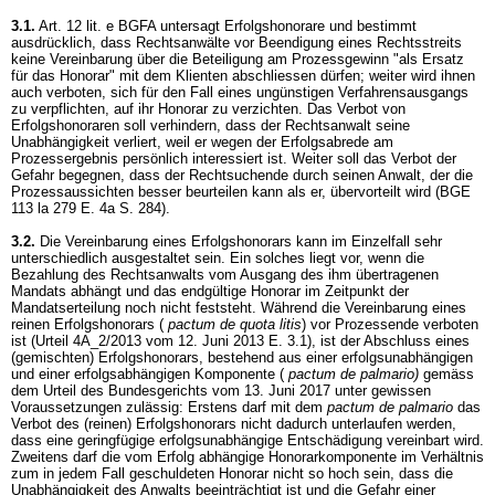
3.1.
Art. 12 lit. e BGFA
untersagt Erfolgshonorare und bestimmt
ausdrücklich, dass Rechtsanwälte vor Beendigung eines Rechtsstreits
keine Vereinbarung über die Beteiligung am Prozessgewinn "als Ersatz
für das Honorar" mit dem Klienten abschliessen dürfen; weiter wird ihnen
auch verboten, sich für den Fall eines ungünstigen Verfahrensausgangs
zu verpflichten, auf ihr Honorar zu verzichten. Das Verbot von
Erfolgshonoraren soll verhindern, dass der Rechtsanwalt seine
Unabhängigkeit verliert, weil er wegen der Erfolgsabrede am
Prozessergebnis persönlich interessiert ist. Weiter soll das Verbot der
Gefahr begegnen, dass der Rechtsuchende durch seinen Anwalt, der die
Prozessaussichten besser beurteilen kann als er, übervorteilt wird (BGE
113 la 279 E. 4a S. 284).
3.2.
Die Vereinbarung eines Erfolgshonorars kann im Einzelfall sehr
unterschiedlich ausgestaltet sein. Ein solches liegt vor, wenn die
Bezahlung des Rechtsanwalts vom Ausgang des ihm übertragenen
Mandats abhängt und das endgültige Honorar im Zeitpunkt der
Mandatserteilung noch nicht feststeht. Während die Vereinbarung eines
reinen Erfolgshonorars (
pactum de quota litis
) vor Prozessende verboten
ist (Urteil 4A_2/2013 vom 12. Juni 2013 E. 3.1), ist der Abschluss eines
(gemischten) Erfolgshonorars, bestehend aus einer erfolgsunabhängigen
und einer erfolgsabhängigen Komponente (
pactum de palmario)
gemäss
dem Urteil des Bundesgerichts vom 13. Juni 2017 unter gewissen
Voraussetzungen zulässig: Erstens darf mit dem
pactum de palmario
das
Verbot des (reinen) Erfolgshonorars nicht dadurch unterlaufen werden,
dass eine geringfügige erfolgsunabhängige Entschädigung vereinbart wird.
Zweitens darf die vom Erfolg abhängige Honorarkomponente im Verhältnis
zum in jedem Fall geschuldeten Honorar nicht so hoch sein, dass die
Unabhängigkeit des Anwalts beeinträchtigt ist und die Gefahr einer