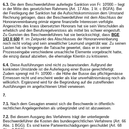
6.3.
Die dem Beschwerdeführer auferlegte Sanktion von Fr. 10'000.-- liegt
in der Mitte des gesetzlichen Rahmens (
Art. 17 Abs. 1 lit. c BGFA
). Bei
der Festlegung der Sanktion hat die Aufsichtskommission dem Umstand
Rechnung getragen, dass der Beschwerdeführer mit dem Abschluss der
Honorarvereinbarung primär eigene finanzielle Interessen verfolgte.
Angesichts des krass übersetzten Honorars hat sie sein Verschulden als
erheblich und den Berufsregelverstoss als mittel bis schwer eingestuft.
Zu Gunsten des Beschwerdeführers hat sie berücksichtigt, dass
BGE
143 II 600
ff. im Zeitpunkt des Abschlusses der Honorarvereinbarung
noch nicht vorlag und sein anwaltlicher Leumund ungetrübt war. Zu seinen
Lasten hat sie hingegen die Tatsache gewertet, dass er in seiner
Prozesseingabe verschiedene unsachliche Elemente vorgebracht hatte,
die einzig darauf abzielten, die ehemalige Klientin zu kritisieren.
6.4.
Diese Ausführungen sind nicht zu beanstanden. Aufgrund der
konkreten Umstände ist die Auferlegung einer Busse gerechtfertigt.
Zudem sprengt mit Fr. 10'000.-- die Höhe der Busse das pflichtgemässe
Ermessen nicht und erscheint weder als klar unverhältnismässig noch als
willkürlich. Ergänzend wird für die Begründung auf die zutreffenden
Ausführungen im angefochtenen Urteil verwiesen.
7.
7.1.
Nach dem Gesagten erweist sich die Beschwerde in öffentlich-
rechtlichen Angelegenheiten als unbegründet und ist abzuweisen.
7.2.
Bei diesem Ausgang des Verfahrens trägt der unterliegende
Beschwerdeführer die Kosten des bundesgerichtlichen Verfahrens (
Art. 66
Abs. 1 BGG
). Es sind keine Parteientschädigungen geschuldet (
Art. 68