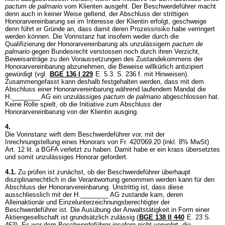
pactum de palmario
vom Klienten ausgeht. Der Beschwerdeführer macht
denn auch in keiner Weise geltend, der Abschluss der strittigen
Honorarvereinbarung sei im Interesse der Klientin erfolgt, geschweige
denn führt er Gründe an, dass damit deren Prozessrisiko habe verringert
werden können. Die Vorinstanz hat insofern weder durch die
Qualifizierung der Honorarvereinbarung als unzulässigem
pactum de
palmario
gegen Bundesrecht verstossen noch durch ihren Verzicht,
Beweisanträge zu den Voraussetzungen des Zustandekommens der
Honorarvereinbarung abzunehmen, die Beweise willkürlich antizipiert
gewürdigt (vgl.
BGE 136 I 229
E. 5.3. S. 236 f. mit Hinweisen).
Zusammengefasst kann deshalb festgehalten werden, dass mit dem
Abschluss einer Honorarvereinbarung während laufendem Mandat die
H.________ AG ein unzulässiges
pactum de palmario
abgeschlossen hat.
Keine Rolle spielt, ob die Initiative zum Abschluss der
Honorarvereinbarung von der Klientin ausging.
4.
Die Vorinstanz wirft dem Beschwerdeführer vor, mit der
Inrechnungstellung eines Honorars von Fr. 420'069.20 (inkl. 8% MwSt)
Art. 12 lit. a BGFA
verletzt zu haben. Damit habe er ein krass übersetztes
und somit unzulässiges Honorar gefordert.
4.1.
Zu prüfen ist zunächst, ob der Beschwerdeführer überhaupt
disziplinarrechtlich in die Verantwortung genommen werden kann für den
Abschluss der Honorarvereinbarung. Unstrittig ist, dass diese
ausschliesslich mit der H.________ AG zustande kam, deren
Alleinaktionär und Einzelunterzeichnungsberechtigter der
Beschwerdeführer ist. Die Ausübung der Anwaltstätigkeit in Form einer
Aktiengesellschaft ist grundsätzlich zulässig (
BGE 138 II 440
E. 23 S.
463). Es war dem Beschwerdeführer insofern nicht verwehrt, die