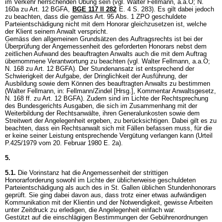
im Verkehr herrschenden Übung sein (vgl. Walter Fellmann, a.a.O; N.
160a zu
Art. 12 BGFA
,
BGE 117 II 282
E. 4 S. 283). Es gilt dabei jedoch
zu beachten, dass die gemäss
Art. 95 Abs. 1 ZPO
geschuldete
Parteientschädigung nicht mit dem Honorar gleichzusetzen ist, welche
der Klient seinem Anwalt verspricht.
Gemäss den allgemeinen Grundsätzen des Auftragsrechts ist bei der
Überprüfung der Angemessenheit des geforderten Honorars nebst dem
zeitlichen Aufwand des beauftragten Anwalts auch die mit dem Auftrag
übernommene Verantwortung zu beachten (vgl. Walter Fellmann, a.a.O;
N. 168 zu
Art. 12 BGFA
). Der Stundenansatz ist entsprechend der
Schwierigkeit der Aufgabe, der Dringlichkeit der Ausführung, der
Ausbildung sowie dem Können des beauftragten Anwalts zu bestimmen
(Walter Fellmann, in: Fellmann/Zindel [Hrsg.], Kommentar Anwaltsgesetz,
N. 168 ff. zu
Art. 12 BGFA
). Zudem sind im Lichte der Rechtsprechung
des Bundesgerichts Ausgaben, die sich im Zusammenhang mit der
Weiterbildung der Rechtsanwälte, ihren Generalunkosten sowie dem
Streitwert der Angelegenheit ergeben, zu berücksichtigen. Dabei gilt es zu
beachten, dass ein Rechtsanwalt sich mit Fällen befassen muss, für die
er keine seiner Leistung entsprechende Vergütung verlangen kann (Urteil
P.425/1979 vom 20. Februar 1980 E. 2a).
5.
5.1.
Die Vorinstanz hat die Angemessenheit der strittigen
Honorarforderung sowohl im Lichte der üblicherweise geschuldeten
Parteientschädigung als auch des in St. Gallen üblichen Stundenhonorars
geprüft. Sie ging dabei davon aus, dass trotz einer etwas aufwändigen
Kommunikation mit der Klientin und der Notwendigkeit, gewisse Arbeiten
unter Zeitdruck zu erledigen, die Angelegenheit einfach war.
Gestützt auf die einschlägigen Bestimmungen der Gebührenordnungen