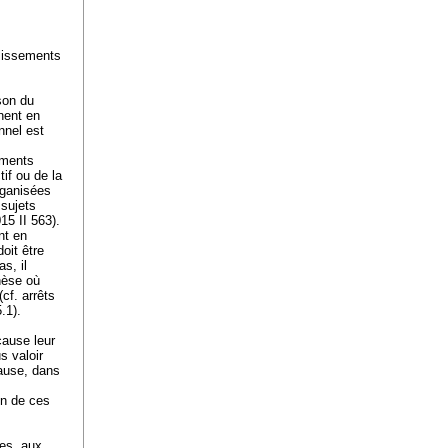
blissements
son du
rnent en
nnel est
éments
if ou de la
ganisées
 sujets
5 II 563).
nt en
oit être
s, il
hèse où
cf. arrêts
5.1).
cause leur
s valoir
cause, dans
on de ces
ses, aux