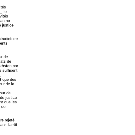
ités
, le
vités
tan ne
 justice
tradictoire
ments
ur de
dats de
khstan par
e suffisent
e,
it que des
eur de la
Cour de
de justice
ant que les
e de
re rejeté.
ans l'arrêt