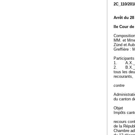
2C_110/201
Arrêt du 28
IIe Cour de
Compositio
MM. et Mme 
Zünd et Aub
Greffière :
Participants
1. A.X._
2. B.X._
tous les de
recourants,
contre
Administrati
du canton 
Objet
Impôts cant
recours cont
de la Répub
Chambre adm