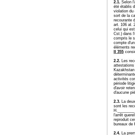
2.1.
Selon l'
été établis 
violation du 
sort de la c
recourante d
art. 106 al.
celui qui es
Cst.
) dans l
compris le s
compte d'un 
éléments rec
II 355
consi
2.2.
Les reco
attestations
Kazakhstan 
déterminant
activités co
période liti
d'avoir rete
d'aucune pi
2.3.
La deuxi
sont les re
H.________ L
l'arrêt quer
reproduit ce
bureaux de 
2.4.
La premi