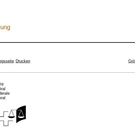
hung
egsseite
Drucken
Grö
cht
éral
ederale
eral