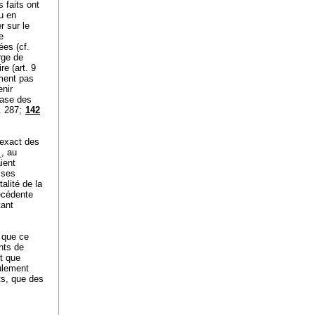
s faits ont
ou en
r sur le
e
ées (cf.
erge de
re (
art. 9
ement pas
enir
base des
. 287;
142
 exact des
_, au
ient
 ses
alité de la
récédente
tant
s que ce
nts de
nt que
eulement
ts, que des