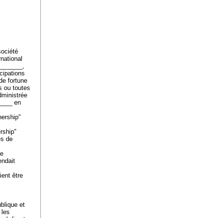
société
national
________,
cipations
de fortune
s ou toutes
dministrée
_____ en
nership"
rship"
és de
ue
endait
ent être
blique et
 les