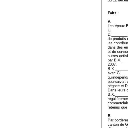
du 12 déce
Faits :
A.
Les époux B
U.________ d
D.________ 
de produits 
les contribu
dans des en
et de servic
autres activ
par B.X.___
2007.
B.X._______
avec G.____
qu'indépend
poursuivait 
négoce et l'
Dans leurs d
B.X.________
régulièremen
commerciale
retenus que 
B.
Par borderea
canton de Ge