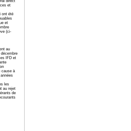
ral direct
ices et
 ont été
ibuables
ue et
cembre
ve (ci-
ent au
12 décembre
les IFD et
ante
non
e cause à
s années
ns les
t au rejet
dérants de
recourants