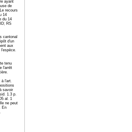
ure ayant
ause de
 Le recours
du 14
le du 14
HID; RS
ts cantonal
épôt d'un
ment aux
 l'espèce.
te tenu
 l'arrêt
atière.
à l'
art.
positions
à savoir
id. 1.3 p.
05 al. 1
lle ne peut
. En
s.