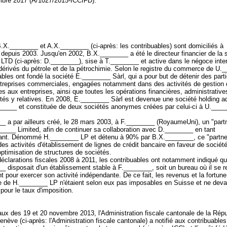
mbre 2017 (A/1027/2015-ICCIFD).
.X.________ et A.X.________ (ci-après: les contribuables) sont domiciliés à
epuis 2003. Jusqu'en 2002, B.X.________ a été le directeur financier de la 
LTD (ci-après: D.________), sise à T.________ et active dans le négoce inter
dérivés du pétrole et de la pétrochimie. Selon le registre du commerce de U.
ables ont fondé la société E.________ Sàrl, qui a pour but de détenir des parti
treprises commerciales, engagées notamment dans des activités de gestion 
es aux entreprises, ainsi que toutes les opérations financières, administrative
ités y relatives. En 2008, E.________ Sàrl est devenue une société holding a
_____ et constituée de deux sociétés anonymes créées par celui-ci à U.___
_ a par ailleurs créé, le 28 mars 2003, à F.________ (RoyaumeUni), un "part
____ Limited, afin de continuer sa collaboration avec D.________ en tant
ant. Dénommé H.________ LP et détenu à 90% par B.X.________, ce "partne
des activités d'établissement de lignes de crédit bancaire en faveur de sociét
optimisation de structures de sociétés.
éclarations fiscales 2008 à 2011, les contribuables ont notamment indiqué q
 disposait d'un établissement stable à F.________, soit un bureau où il se r
t pour exercer son activité indépendante. De ce fait, les revenus et la fortune
 de H.________ LP n'étaient selon eux pas imposables en Suisse et ne devai
pour le taux d'imposition.
ux des 19 et 20 novembre 2013, l'Administration fiscale cantonale de la Répu
nève (ci-après: l'Administration fiscale cantonale) a notifié aux contribuables