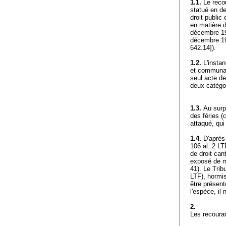
1.1.
Le recou
statué en de
droit public
en matière d
décembre 199
décembre 19
642.14]).
1.2.
L'instan
et communal
seul acte de
deux catégor
1.3.
Au surpl
des féries (c
attaqué, qui
1.4.
D'après 
106 al. 2 LT
de droit can
exposé de ma
41). Le Trib
LTF
), hormi
être présent
l'espèce, il
2.
Les recouran