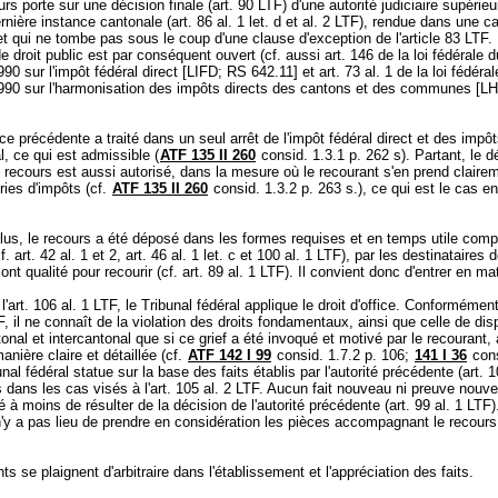
rs porte sur une décision finale (
art. 90 LTF
) d'une autorité judiciaire supérie
rnière instance cantonale (
art. 86 al. 1 let
. d et al. 2 LTF), rendue dans une c
 et qui ne tombe pas sous le coup d'une clause d'exception de l'article 83 LTF.
e droit public est par conséquent ouvert (cf. aussi art. 146 de la loi fédérale 
0 sur l'impôt fédéral direct [LIFD; RS 642.11] et art. 73 al. 1 de la loi fédéra
90 sur l'harmonisation des impôts directs des cantons et des communes [L
ce précédente a traité dans un seul arrêt de l'impôt fédéral direct et des impô
, ce qui est admissible (
ATF 135 II 260
consid. 1.3.1 p. 262 s). Partant, le d
 recours est aussi autorisé, dans la mesure où le recourant s'en prend claire
ies d'impôts (cf.
ATF 135 II 260
consid. 1.3.2 p. 263 s.), ce qui est le cas en
us, le recours a été déposé dans les formes requises et en temps utile comp
f. art. 42 al. 1 et 2,
art. 46 al. 1 let
. c et 100 al. 1 LTF), par les destinataires de
 ont qualité pour recourir (cf.
art. 89 al. 1 LTF
). Il convient donc d'entrer en m
l'
art. 106 al. 1 LTF
, le Tribunal fédéral applique le droit d'office. Conformément 
F
, il ne connaît de la violation des droits fondamentaux, ainsi que celle de dis
tonal et intercantonal que si ce grief a été invoqué et motivé par le recourant, 
nière claire et détaillée (cf.
ATF 142 I 99
consid. 1.7.2 p. 106;
141 I 36
cons
unal fédéral statue sur la base des faits établis par l'autorité précédente (
art. 1
s dans les cas visés à l'
art. 105 al. 2 LTF
. Aucun fait nouveau ni preuve nouve
é à moins de résulter de la décision de l'autorité précédente (
art. 99 al. 1 LTF
)
 n'y a pas lieu de prendre en considération les pièces accompagnant le recour
ts se plaignent d'arbitraire dans l'établissement et l'appréciation des faits.