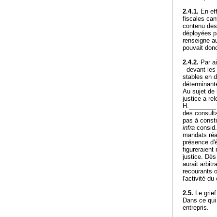
2.4.1.
En eff
fiscales ca
contenu des 
déployées p
renseigne a
pouvait donc
2.4.2.
Par ai
- devant les
stables en d
déterminan
Au sujet de 
justice a re
H.________ 
des consulta
pas à consti
infra
consid.
mandats réal
présence d'
figureraient
justice. Dès
aurait arbit
recourants 
l'activité 
2.5.
Le grief 
Dans ce qui 
entrepris.