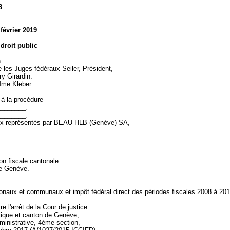
8
 février 2019
 droit public
n
les Juges fédéraux Seiler, Président,
ry Girardin.
 Mme Kleber.
 à la procédure
_______,
_______,
ux représentés par BEAU HLB (Genève) SA,
on fiscale cantonale
de Genève.
onaux et communaux et impôt fédéral direct des périodes fiscales 2008 à 20
re l'arrêt de la Cour de justice
lique et canton de Genève,
inistrative, 4ème section,