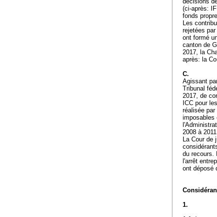
décisions de
(ci-après: I
fonds propr
Les contrib
rejetées par
ont formé un
canton de G
2017, la Cha
après: la Co
C.
Agissant pa
Tribunal féd
2017, de co
ICC pour les
réalisée pa
imposables e
l'Administra
2008 à 2011 
La Cour de j
considérants
du recours. 
l'arrêt entr
ont déposé 
Considérant
1.