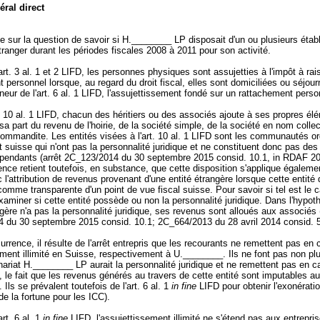
éral direct
rte sur la question de savoir si H.________ LP disposait d'un ou plusieurs éta
étranger durant les périodes fiscales 2008 à 2011 pour son activité.
art. 3 al. 1 et 2 LIFD
, les personnes physiques sont assujetties à l'impôt à rai
 personnel lorsque, au regard du droit fiscal, elles sont domiciliées ou séjou
neur de l'
art. 6 al. 1 LIFD
, l'assujettissement fondé sur un rattachement perso
. 10 al. 1 LIFD
, chacun des héritiers ou des associés ajoute à ses propres él
a part du revenu de l'hoirie, de la société simple, de la société en nom collect
ommandite. Les entités visées à l'
art. 10 al. 1 LIFD
sont les communautés or
it suisse qui n'ont pas la personnalité juridique et ne constituent donc pas des
épendants (arrêt 2C_123/2014 du 30 septembre 2015 consid. 10.1, in RDAF 201
ence retient toutefois, en substance, que cette disposition s'applique égaleme
c l'attribution de revenus provenant d'une entité étrangère lorsque cette entité d
omme transparente d'un point de vue fiscal suisse. Pour savoir si tel est le ca
xaminer si cette entité possède ou non la personnalité juridique. Dans l'hypot
angère n'a pas la personnalité juridique, ses revenus sont alloués aux associés (
 du 30 septembre 2015 consid. 10.1; 2C_664/2013 du 28 avril 2014 consid. 
urrence, il résulte de l'arrêt entrepris que les recourants ne remettent pas en 
ment illimité en Suisse, respectivement à U.________. Ils ne font pas non plu
nariat H.________ LP aurait la personnalité juridique et ne remettent pas en 
, le fait que les revenus générés au travers de cette entité sont imputables au
 Ils se prévalent toutefois de l'art. 6 al. 1
in fine
LIFD pour obtenir l'exonérati
de la fortune pour les ICC).
art. 6 al. 1
in fine
LIFD, l'assujettissement illimité ne s'étend pas aux entrepri