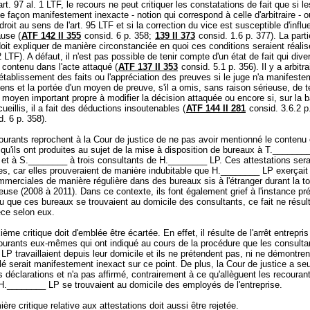
art. 97 al. 1 LTF
, le recours ne peut critiquer les constatations de fait que si le
de façon manifestement inexacte - notion qui correspond à celle d'arbitraire - 
droit au sens de l'
art. 95 LTF
et si la correction du vice est susceptible d'influe
ause (
ATF 142 II 355
consid. 6 p. 358;
139 II 373
consid. 1.6 p. 377). La parti
oit expliquer de manière circonstanciée en quoi ces conditions seraient réalis
 2 LTF
). A défaut, il n'est pas possible de tenir compte d'un état de fait qui div
t contenu dans l'acte attaqué (
ATF 137 II 353
consid. 5.1 p. 356). Il y a arbitrai
'établissement des faits ou l'appréciation des preuves si le juge n'a manifest
ens et la portée d'un moyen de preuve, s'il a omis, sans raison sérieuse, de t
moyen important propre à modifier la décision attaquée ou encore si, sur la 
ueillis, il a fait des déductions insoutenables (
ATF 144 II 281
consid. 3.6.2 p
d. 6 p. 358).
urants reprochent à la Cour de justice de ne pas avoir mentionné le contenu
 qu'ils ont produites au sujet de la mise à disposition de bureaux à T._______
et à S.________ à trois consultants de H.________ LP. Ces attestations sera
es, car elles prouveraient de manière indubitable que H.________ LP exerçait
mmerciales de manière régulière dans des bureaux sis à l'étranger durant la tot
gieuse (2008 à 2011). Dans ce contexte, ils font également grief à l'instance p
nu que ces bureaux se trouvaient au domicile des consultants, ce fait ne résul
èce selon eux.
ème critique doit d'emblée être écartée. En effet, il résulte de l'arrêt entrepri
courants eux-mêmes qui ont indiqué au cours de la procédure que les consulta
P travaillaient depuis leur domicile et ils ne prétendent pas, ni ne démontre
ellé serait manifestement inexact sur ce point. De plus, la Cour de justice a s
s déclarations et n'a pas affirmé, contrairement à ce qu'allèguent les recouran
H.________ LP se trouvaient au domicile des employés de l'entreprise.
ère critique relative aux attestations doit aussi être rejetée.