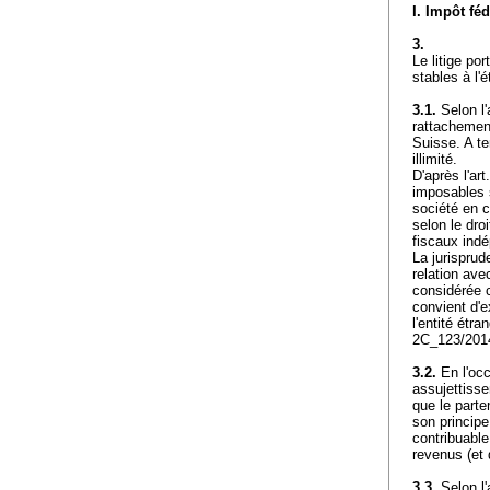
I. Impôt féd
3.
Le litige po
stables à l'
3.1.
Selon l'
rattachement
Suisse. A te
illimité.
D'après l'
art
imposables s
société en c
selon le dro
fiscaux ind
La jurisprud
relation ave
considérée c
convient d'e
l'entité étr
2C_123/2014
3.2.
En l'occ
assujettisse
que le parte
son principe
contribuable.
revenus (et 
3.3.
Selon l'