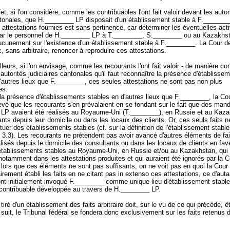
et, si l'on considère, comme les contribuables l'ont fait valoir devant les autor
ntonales, que H.________ LP disposait d'un établissement stable à F.________
attestations fournies est sans pertinence, car déterminer les éventuelles acti
ar le personnel de H.________ LP à T.________, S.________ ou au Kazakhs
ucunement sur l'existence d'un établissement stable à F.________. La Cour de
, sans arbitraire, renoncer à reproduire ces attestations.
lleurs, si l'on envisage, comme les recourants l'ont fait valoir - de manière con
 autorités judiciaires cantonales qu'il faut reconnaître la présence d'établisse
'autres lieux que F.________, ces seules attestations ne sont pas non plus
tes.
la présence d'établissements stables en d'autres lieux que F.________, la Co
levé que les recourants s'en prévalaient en se fondant sur le fait que des man
LP avaient été réalisés au Royaume-Uni (T.________), en Russie et au Kaza
nts depuis leur domicile ou dans les locaux des clients. Or, ces seuls faits n
tuer des établissements stables (cf. sur la définition de l'établissement stabl
 3.3). Les recourants ne prétendent pas avoir avancé d'autres éléments de fa
isés depuis le domicile des consultants ou dans les locaux de clients en fav
établissements stables au Royaume-Uni, en Russie et/ou au Kazakhstan, qui
 notamment dans les attestations produites et qui auraient été ignorés par la 
 lors que ces éléments ne sont pas suffisants, on ne voit pas en quoi la Cour 
rairement établi les faits en ne citant pas in extenso ces attestations, ce d'aut
ont initialement invoqué F.________ comme unique lieu d'établissement stabl
du contribuable développée au travers de H.________ LP.
tiré d'un établissement des faits arbitraire doit, sur le vu de ce qui précède, êt
suit, le Tribunal fédéral se fondera donc exclusivement sur les faits retenus d