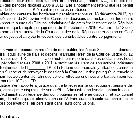
 taxation pour les impôts cantonal et communal (ci-après: ICC) et l'impôt fédé
FD) des périodes fiscales 2008 à 2011. Elle a notamment retenu que les bénéf
es de H.________ LP étaient imposables en Suisse.
uables ont contesté les bordereaux par réclamations du 18 décembre 2013, qui
 décisions du 20 février 2015. Contre les décisions sur réclamation, les contr
 recours auprès du Tribunal administratif de première instance de la Républiq
enève, qui l'a rejeté par jugement du 19 septembre 2016. Par arrêt du 12 dé
mbre administrative de la Cour de justice de la République et canton de Genè
ur de justice) a rejeté le recours des contribuables contre ce jugement.
r la voie du recours en matière de droit public, les époux X.________ demand
éral, sous suite de frais et dépens, d'annuler l'arrêt de la Cour de justice du 
nstater que B.X.________ a correctement reporté dans ses déclarations fisca
 périodes fiscales 2008 à 2011 le profit net résultant de son activité indépend
r l'entremise de H.________ LP et la fortune commerciale y attachée comme 
n Suisse et de renvoyer le dossier à la Cour de justice pour qu'elle renvoie l
tion fiscale cantonale, afin que celle-ci effectue une nouvelle taxation pour le
pour les ICC et l'IFD.
ustice s'en rapporte à justice quant à la recevabilité du recours et persiste da
, ainsi que le dispositif de son arrêt. L'Administration fiscale cantonale conclu
L'Administration fédérale des contributions se rallie au dispositif et aux consi
epris, de même qu'aux observations de l'Administration fiscale cantonale. Les 
des observations, en persistant dans leurs conclusions.
 en droit :