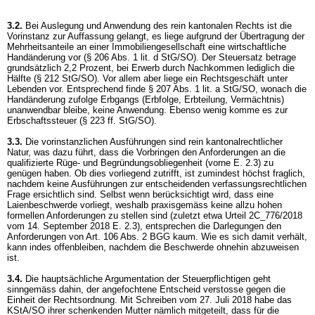
3.2.
Bei Auslegung und Anwendung des rein kantonalen Rechts ist die
Vorinstanz zur Auffassung gelangt, es liege aufgrund der Übertragung der
Mehrheitsanteile an einer Immobiliengesellschaft eine wirtschaftliche
Handänderung vor (
§ 206 Abs. 1 lit. d StG
/SO). Der Steuersatz betrage
grundsätzlich 2,2 Prozent, bei Erwerb durch Nachkommen lediglich die
Hälfte (
§ 212 StG
/SO). Vor allem aber liege ein Rechtsgeschäft unter
Lebenden vor. Entsprechend finde
§ 207 Abs. 1 lit. a StG
/SO, wonach die
Handänderung zufolge Erbgangs (Erbfolge, Erbteilung, Vermächtnis)
unanwendbar bleibe, keine Anwendung. Ebenso wenig komme es zur
Erbschaftssteuer (
§ 223 ff. StG
/SO).
3.3.
Die vorinstanzlichen Ausführungen sind rein kantonalrechtlicher
Natur, was dazu führt, dass die Vorbringen den Anforderungen an die
qualifizierte Rüge- und Begründungsobliegenheit (vorne E. 2.3) zu
genügen haben. Ob dies vorliegend zutrifft, ist zumindest höchst fraglich,
nachdem keine Ausführungen zur entscheidenden verfassungsrechtlichen
Frage ersichtlich sind. Selbst wenn berücksichtigt wird, dass eine
Laienbeschwerde vorliegt, weshalb praxisgemäss keine allzu hohen
formellen Anforderungen zu stellen sind (zuletzt etwa Urteil 2C_776/2018
vom 14. September 2018 E. 2.3), entsprechen die Darlegungen den
Anforderungen von
Art. 106 Abs. 2 BGG
kaum. Wie es sich damit verhält,
kann indes offenbleiben, nachdem die Beschwerde ohnehin abzuweisen
ist.
3.4.
Die hauptsächliche Argumentation der Steuerpflichtigen geht
sinngemäss dahin, der angefochtene Entscheid verstosse gegen die
Einheit der Rechtsordnung. Mit Schreiben vom 27. Juli 2018 habe das
KStA/SO ihrer schenkenden Mutter nämlich mitgeteilt, dass für die