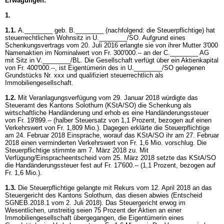
Erwägungen:
1.
1.1.
A.________ geb. B.________ (nachfolgend: die Steuerpflichtige) hat
steuerrechtlichen Wohnsitz in U.________/SO. Aufgrund eines
Schenkungsvertrags vom 20. Juli 2016 erlangte sie von ihrer Mutter 3'000
Namenaktien im Nominalwert von Fr. 300'000.-- an der C.________ AG
mit Sitz in V.________/BL. Die Gesellschaft verfügt über ein Aktienkapital
von Fr. 400'000.--, ist Eigentümerin des in U.________/SO gelegenen
Grundstücks Nr. xxx und qualifiziert steuerrechtlich als
Immobiliengesellschaft.
1.2.
Mit Veranlagungsverfügung vom 29. Januar 2018 würdigte das
Steueramt des Kantons Solothurn (KStA/SO) die Schenkung als
wirtschaftliche Handänderung und erhob es eine Handänderungssteuer
von Fr. 19'899.-- (halber Steuersatz von 1,1 Prozent, bezogen auf einen
Verkehrswert von Fr. 1,809 Mio.). Dagegen erklärte die Steuerpflichtige
am 24. Februar 2018 Einsprache, worauf das KStA/SO ihr am 27. Februar
2018 einen verminderten Verkehrswert von Fr. 1,6 Mio. vorschlug. Die
Steuerpflichtige stimmte am 7. März 2018 zu. Mit
Verfügung/Einspracheentscheid vom 25. März 2018 setzte das KStA/SO
die Handänderungssteuer fest auf Fr. 17'600.-- (1,1 Prozent, bezogen auf
Fr. 1,6 Mio.).
1.3.
Die Steuerpflichtige gelangte mit Rekurs vom 12. April 2018 an das
Steuergericht des Kantons Solothurn, das diesen abwies (Entscheid
SGNEB.2018.1 vom 2. Juli 2018). Das Steuergericht erwog im
Wesentlichen, unstreitig seien 75 Prozent der Aktien an einer
Immobiliengesellschaft übergegangen, die Eigentümerin eines