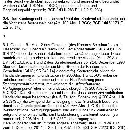
in der Beschwerde überhaupt vorgebracht und ausreichend begründet
worden ist (
Art. 106 Abs. 2 BGG
; qualifizierte Rüge- und
Begründungsobliegenheit;
BGE 143 II 283
E. 1.2.2 S. 286).
2.4.
Das Bundesgericht legt seinem Urteil den Sachverhalt zugrunde, den
die Vorinstanz festgestellt hat (
Art. 105 Abs. 1 BGG
;
BGE 144 V 173
E.
1.2 S. 175).
3.
3.1.
Gemäss § 1 Abs. 2 des Gesetzes (des Kantons Solothurn) vom 1.
Dezember 1985 über die Staats- und Gemeindesteuern (StG/SO; BGS
614.11) erhebt der Kanton Solothurn eine Handänderungssteuer. Dabei
handelt es sich um eine rein kantonalrechtliche Abgabe (
Art. 129 Abs. 1
BV
[SR 101]; Art. 1 und 2 des Bundesgesetzes vom 14. Dezember 1990
über die Harmonisierung der direkten Steuern der Kantone und
Gemeinden [StHG; SR 642.14]
e contrario
). Steuerobjekt bilden die
Handänderungen an Grundstücken (
§ 205 Abs. 1 StG
/SO), wobei der
solothurnische Gesetzgeber unter einer Handänderung jedes
Rechtsgeschäft
versteht, mit welchem die
wirtschaftliche
Verfügungsgewalt
über ein Grundstück übergeht (§ 206 Abs. 1 Ingress
StG/SO). Das Steuerobjekt ist nicht auf die klassischen zivilrechtlichen
Handänderungen beschränkt (Kauf, Tausch, Schenkung;
§ 206 Abs. 1 lit.
a StG
/SO), die zwingend der Eintragung in das Grundbuch bedürfen,
damit das Grundeigentum übergeht (
Art. 656 Abs. 1 ZGB
). Denn die
"wirtschaftliche" Verfügungsgewalt über ein Grundstück kann ebenso
aufgrund einer wirtschaftlichen Handänderung transferiert werden (so
namentlich
§ 206 Abs. 1 lit. d StG
/SO: Übertragung von
Beteiligungsrechten an Immobiliengesellschaften; Urteil 2C_469/2017
vom 1. Dezember 2017 E. 2.2.1, in: ASA 86 S. 503, StR 73/2018 S. 218).