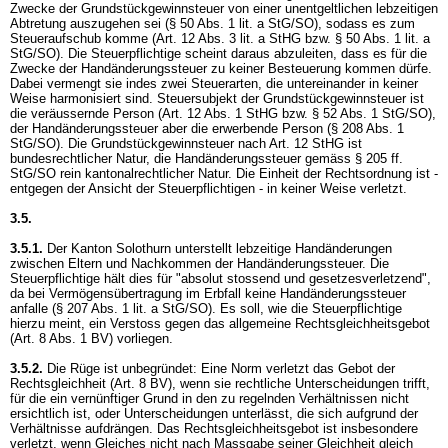
Zwecke der Grundstückgewinnsteuer von einer unentgeltlichen lebzeitigen
Abtretung auszugehen sei (
§ 50 Abs. 1 lit. a StG
/SO), sodass es zum
Steueraufschub komme (
Art. 12 Abs. 3 lit. a StHG
bzw.
§ 50 Abs. 1 lit. a
StG
/SO). Die Steuerpflichtige scheint daraus abzuleiten, dass es für die
Zwecke der Handänderungssteuer zu keiner Besteuerung kommen dürfe.
Dabei vermengt sie indes zwei Steuerarten, die untereinander in keiner
Weise harmonisiert sind. Steuersubjekt der Grundstückgewinnsteuer ist
die veräussernde Person (
Art. 12 Abs. 1 StHG
bzw.
§ 52 Abs. 1 StG
/SO),
der Handänderungssteuer aber die erwerbende Person (
§ 208 Abs. 1
StG
/SO). Die Grundstückgewinnsteuer nach
Art. 12 StHG
ist
bundesrechtlicher Natur, die Handänderungssteuer gemäss
§ 205 ff.
StG
/SO rein kantonalrechtlicher Natur. Die Einheit der Rechtsordnung ist -
entgegen der Ansicht der Steuerpflichtigen - in keiner Weise verletzt.
3.5.
3.5.1.
Der Kanton Solothurn unterstellt lebzeitige Handänderungen
zwischen Eltern und Nachkommen der Handänderungssteuer. Die
Steuerpflichtige hält dies für "absolut stossend und gesetzesverletzend",
da bei Vermögensübertragung im Erbfall keine Handänderungssteuer
anfalle (
§ 207 Abs. 1 lit. a StG
/SO). Es soll, wie die Steuerpflichtige
hierzu meint, ein Verstoss gegen das allgemeine Rechtsgleichheitsgebot
(
Art. 8 Abs. 1 BV
) vorliegen.
3.5.2.
Die Rüge ist unbegründet: Eine Norm verletzt das Gebot der
Rechtsgleichheit (
Art. 8 BV
), wenn sie rechtliche Unterscheidungen trifft,
für die ein vernünftiger Grund in den zu regelnden Verhältnissen nicht
ersichtlich ist, oder Unterscheidungen unterlässt, die sich aufgrund der
Verhältnisse aufdrängen. Das Rechtsgleichheitsgebot ist insbesondere
verletzt, wenn Gleiches nicht nach Massgabe seiner Gleichheit gleich