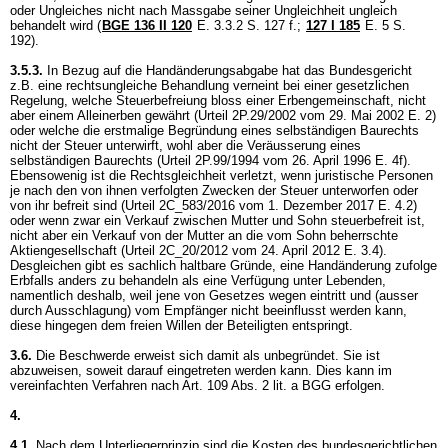
oder Ungleiches nicht nach Massgabe seiner Ungleichheit ungleich
behandelt wird (
BGE 136 II 120
E. 3.3.2 S. 127 f.
;
127 I 185
E. 5 S.
192).
3.5.3.
In Bezug auf die Handänderungsabgabe hat das Bundesgericht
z.B. eine rechtsungleiche Behandlung verneint bei einer gesetzlichen
Regelung, welche Steuerbefreiung bloss einer Erbengemeinschaft, nicht
aber einem Alleinerben gewährt (Urteil 2P.29/2002 vom 29. Mai 2002 E. 2)
oder welche die erstmalige Begründung eines selbständigen Baurechts
nicht der Steuer unterwirft, wohl aber die Veräusserung eines
selbständigen Baurechts (Urteil 2P.99/1994 vom 26. April 1996 E. 4f).
Ebensowenig ist die Rechtsgleichheit verletzt, wenn juristische Personen
je nach den von ihnen verfolgten Zwecken der Steuer unterworfen oder
von ihr befreit sind (Urteil 2C_583/2016 vom 1. Dezember 2017 E. 4.2)
oder wenn zwar ein Verkauf zwischen Mutter und Sohn steuerbefreit ist,
nicht aber ein Verkauf von der Mutter an die vom Sohn beherrschte
Aktiengesellschaft (Urteil 2C_20/2012 vom 24. April 2012 E. 3.4).
Desgleichen gibt es sachlich haltbare Gründe, eine Handänderung zufolge
Erbfalls anders zu behandeln als eine Verfügung unter Lebenden,
namentlich deshalb, weil jene von Gesetzes wegen eintritt und (ausser
durch Ausschlagung) vom Empfänger nicht beeinflusst werden kann,
diese hingegen dem freien Willen der Beteiligten entspringt.
3.6.
Die Beschwerde erweist sich damit als unbegründet. Sie ist
abzuweisen, soweit darauf eingetreten werden kann. Dies kann im
vereinfachten Verfahren nach
Art. 109 Abs. 2 lit. a BGG
erfolgen.
4.
4.1.
Nach dem Unterliegerprinzip sind die Kosten des bundesgerichtlichen