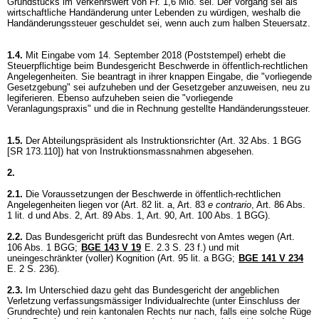
Grundstücks im Verkehrswert von Fr. 1,6 Mio. sei. Der Vorgang sei als
wirtschaftliche Handänderung unter Lebenden zu würdigen, weshalb die
Handänderungssteuer geschuldet sei, wenn auch zum halben Steuersatz.
1.4.
Mit Eingabe vom 14. September 2018 (Poststempel) erhebt die
Steuerpflichtige beim Bundesgericht Beschwerde in öffentlich-rechtlichen
Angelegenheiten. Sie beantragt in ihrer knappen Eingabe, die "vorliegende
Gesetzgebung" sei aufzuheben und der Gesetzgeber anzuweisen, neu zu
legiferieren. Ebenso aufzuheben seien die "vorliegende
Veranlagungspraxis" und die in Rechnung gestellte Handänderungssteuer.
1.5.
Der Abteilungspräsident als Instruktionsrichter (
Art. 32 Abs. 1 BGG
[SR 173.110]) hat von Instruktionsmassnahmen abgesehen.
2.
2.1.
Die Voraussetzungen der Beschwerde in öffentlich-rechtlichen
Angelegenheiten liegen vor (Art. 82 lit. a, Art. 83
e contrario
, Art. 86 Abs.
1 lit. d und Abs. 2,
Art. 89 Abs. 1,
Art. 90,
Art. 100 Abs. 1 BGG
).
2.2.
Das Bundesgericht prüft das Bundesrecht von Amtes wegen (
Art.
106 Abs. 1 BGG
;
BGE 143 V 19
E. 2.3 S. 23 f.) und mit
uneingeschränkter (voller) Kognition (
Art. 95 lit. a BGG
;
BGE 141 V 234
E. 2 S. 236).
2.3.
Im Unterschied dazu geht das Bundesgericht der angeblichen
Verletzung verfassungsmässiger Individualrechte (unter Einschluss der
Grundrechte) und rein kantonalen Rechts nur nach, falls eine solche Rüge