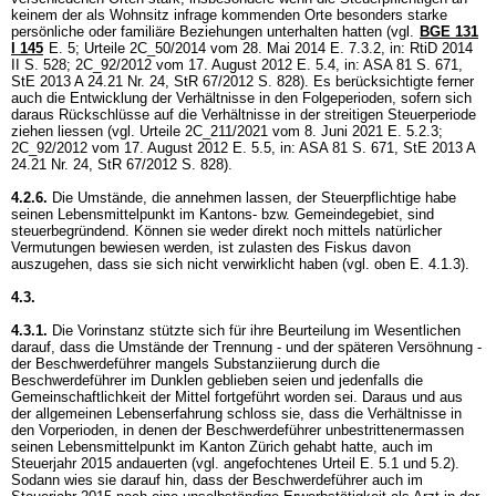
keinem der als Wohnsitz infrage kommenden Orte besonders starke
persönliche oder familiäre Beziehungen unterhalten hatten (vgl.
BGE 131
I 145
E. 5; Urteile 2C_50/2014 vom 28. Mai 2014 E. 7.3.2, in: RtiD 2014
II S. 528; 2C_92/2012 vom 17. August 2012 E. 5.4, in: ASA 81 S. 671,
StE 2013 A 24.21 Nr. 24, StR 67/2012 S. 828). Es berücksichtigte ferner
auch die Entwicklung der Verhältnisse in den Folgeperioden, sofern sich
daraus Rückschlüsse auf die Verhältnisse in der streitigen Steuerperiode
ziehen liessen (vgl. Urteile 2C_211/2021 vom 8. Juni 2021 E. 5.2.3;
2C_92/2012 vom 17. August 2012 E. 5.5, in: ASA 81 S. 671, StE 2013 A
24.21 Nr. 24, StR 67/2012 S. 828).
4.2.6.
Die Umstände, die annehmen lassen, der Steuerpflichtige habe
seinen Lebensmittelpunkt im Kantons- bzw. Gemeindegebiet, sind
steuerbegründend. Können sie weder direkt noch mittels natürlicher
Vermutungen bewiesen werden, ist zulasten des Fiskus davon
auszugehen, dass sie sich nicht verwirklicht haben (vgl. oben E. 4.1.3).
4.3.
4.3.1.
Die Vorinstanz stützte sich für ihre Beurteilung im Wesentlichen
darauf, dass die Umstände der Trennung - und der späteren Versöhnung -
der Beschwerdeführer mangels Substanziierung durch die
Beschwerdeführer im Dunklen geblieben seien und jedenfalls die
Gemeinschaftlichkeit der Mittel fortgeführt worden sei. Daraus und aus
der allgemeinen Lebenserfahrung schloss sie, dass die Verhältnisse in
den Vorperioden, in denen der Beschwerdeführer unbestrittenermassen
seinen Lebensmittelpunkt im Kanton Zürich gehabt hatte, auch im
Steuerjahr 2015 andauerten (vgl. angefochtenes Urteil E. 5.1 und 5.2).
Sodann wies sie darauf hin, dass der Beschwerdeführer auch im