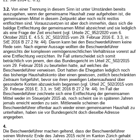
3.2.
Von einer Trennung in diesem Sinn ist unter Umständen bereits
auszugehen, wenn der gemeinsame Haushalt zwar aufgehoben ist, die
gemeinsamen Mittel in diesem Zeitpunkt aber noch nicht restlos
entflochten sind. Vorauszusetzen ist aber doch immerhin, dass sich die
baldige Entflechtung der gemeinsamen Mittel abzeichnet und sie lediglich
als eine Frage der Zeit erscheint (vgl. Urteile 2C_952/2020 vom 6.
Oktober 2021 E. 4.5.5; 2C_502/2015 vom 29. Februar 2016 E. 3.3, in:
StE 2016 B 27.2 Nr. 44). Davon kann bei den Beschwerdeführern keine
Rede sein. Nach eigener Aussage wollten die Beschwerdeführer
angesichts der komplexen vermögensrechtlichen Verhältnisse vorerst auf
eine Entflechtung verzichten. Ihr Fall unterscheidet sich somit
beträchtlich von jenem, den das Bundesgericht im Urteil 2C_502/2015
vom 29. Februar 2016 zu beurteilen hatte, auf welches die
Beschwerdeführer verweisen. Dort hatten die Ehegatten lediglich noch
das bisherige Haushaltskonto über einen gewissen, zeitlich beschränkten
Zeitraum fortgeführt, bevor sie ihren jeweiligen Lebensaufwand über
gesonderte Konten abzuwickeln begannen (vgl. Urteil 2C_502/2015 vom
29. Februar 2016 E. 3.3, in: StE 2016 B 27.2 Nr. 44). Im Fall der
Beschwerdeführer zeichnete sich eine Entflechtung der gemeinsamen
Mittel weder im Steuerjahr 2015 ab, noch scheint sie in späteren Jahren
jemals erreicht worden zu sein. Mittlerweile scheinen die
Beschwerdeführer offenbar auch wieder einen gemeinsamen Haushalt zu
unterhalten, haben sie vor Bundesgericht doch dieselbe Adresse
angegeben.
4.
Die Beschwerdeführer machen geltend, dass der Beschwerdeführer
seinen Wohnsitz Ende des Jahres 2015 nicht im Kanton Zürich gehabt