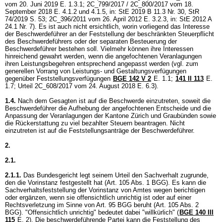
vom 20. Juni 2019 E. 1.3.1; 2C_799/2017 / 2C_800/2017 vom 18.
September 2018 E. 4.1.2 und 4.1.5, in: StE 2019 B 11.3 Nr. 30, StR
74/2019 S. 53; 2C_396/2011 vom 26. April 2012 E. 3.2.3, in: StE 2012 A
24.1 Nr. 7). Es ist auch nicht ersichtlich, worin vorliegend das Interesse
der Beschwerdeführer an der Feststellung der beschränkten Steuerpflicht
des Beschwerdeführers oder der separaten Besteuerung der
Beschwerdeführer bestehen soll. Vielmehr können ihre Interessen
hinreichend gewahrt werden, wenn die angefochtenen Veranlagungen
ihren Leistungsbegehren entsprechend angepasst werden (vgl. zum
generellen Vorrang von Leistungs- und Gestaltungsverfügungen
gegenüber Feststellungsverfügungen
BGE 142 V 2
E. 1.1;
141 II 113
E.
1.7; Urteil 2C_608/2017 vom 24. August 2018 E. 6.3).
1.4.
Nach dem Gesagten ist auf die Beschwerde einzutreten, soweit die
Beschwerdeführer die Aufhebung der angefochtenen Entscheide und die
Anpassung der Veranlagungen der Kantone Zürich und Graubünden sowie
die Rückerstattung zu viel bezahlter Steuern beantragen. Nicht
einzutreten ist auf die Feststellungsanträge der Beschwerdeführer.
2.
2.1.
2.1.1.
Das Bundesgericht legt seinem Urteil den Sachverhalt zugrunde,
den die Vorinstanz festgestellt hat (
Art. 105 Abs. 1 BGG
). Es kann die
Sachverhaltsfeststellung der Vorinstanz von Amtes wegen berichtigen
oder ergänzen, wenn sie offensichtlich unrichtig ist oder auf einer
Rechtsverletzung im Sinne von
Art. 95 BGG
beruht (
Art. 105 Abs. 2
BGG
). "Offensichtlich unrichtig" bedeutet dabei "willkürlich" (
BGE 140 III
115
E. 2). Die beschwerdeführende Partei kann die Feststellung des