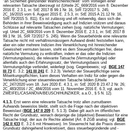
"an Sicherheit grenzender Wahrscheinlichkeit" vom Vorliegen einer
relevanten Tatsache überzeugt ist (Urteile 2C_669/2016 vom 8. Dezember
2016 E. 2.3.1, in: StE 2017 B 99.1 Nr. 16, StR 72/2017 S. 245;
2C_16/2015 vom 6. August 2015 E. 2.5.3, in: StE 2015 A 21.12 Nr. 16,
StR 70/2015 S. 811). Es ist zulässig und oft notwendig, dass sich die
Behörden in ihrer Beweiswürdigung auch auf Indizien stützen und daraus
Schlüsse auf relevante Tatsachen ziehen (sog. natürliche Vermutungen;
vgl. Urteil 2C_669/2016 vom 8. Dezember 2016 E. 2.3.1, in: StE 2017 B
99.1 Nr. 16, StR 72/2017 S. 245). Wenn die Steuerbehörde eine relevante
Tatsache nicht mit verhältnismässigem Aufwand direkt feststellen kann,
aber ein oder mehrere Indizien ihre Verwirklichung mit hinreichender
Gewissheit vermuten lassen, steht es dem Steuerpflichtigen frei, diese
natürliche Vermutung zu entkräften, indem er das oder die Indizien
(Vermutungsbasis), die relevante Tatsache (Vermutungsfolge) oder
allenfalls auch den Erfahrungssatz, der Vermutungsbasis und
Vermutungsfolge verbindet, widerlegt (sog. Gegenbeweis; vgl.
BGE 147
III 73
E. 3.2;
141 III 241
E. 3.2.3). Verletzt der Steuerpflichtige seine
Mitwirkungspflichten, kann dieses Verhalten ein Indiz für oder gegen die
Verwirklichung einer steuerrelevanten Tatsache bilden (Urteile
2C_247/2020 vom 18. Juni 2020 E. 4.3.1, in: StE 2020 B 23.47.2 Nr. 26;
2C_483/2016 / 2C_484/2016 vom 11. November 2016 E. 6.3; vgl. auch
ZWEIFEL/CASANOVA/BEUSCH/HUNZIKER, a.a.O., § 5 N. 12).
4.1.3.
Erst wenn eine relevante Tatsache trotz allen zumutbaren
Aufwands beweislos bleibt, stellt sich die Frage nach der objektiven
Beweislast (
BGE 147 II 209
E. 5.1.3). Dabei gilt auch im öffentlichen
Recht der Grundsatz, wonach derjenige die (objektive) Beweislast für eine
Tatsache trägt, der aus ihr Rechte ableitet (
Art. 8 ZGB
analog; vgl.
BGE
142 II 433
E. 3.2.6 mit Hinweisen). Im Steuerrecht hat die Praxis diesen
Grundsatz dahingehend konkretisiert, dass steuerbegründende und -