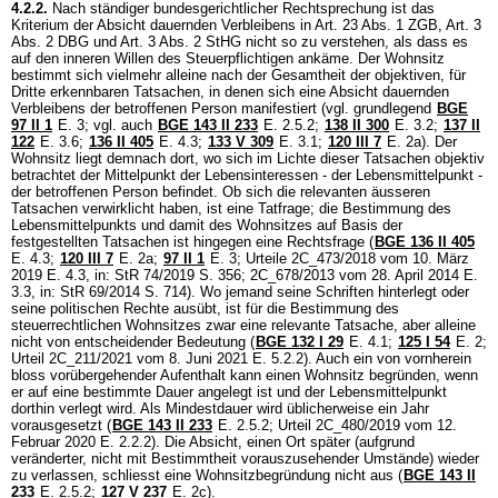
4.2.2.
Nach ständiger bundesgerichtlicher Rechtsprechung ist das
Kriterium der Absicht dauernden Verbleibens in
Art. 23 Abs. 1 ZGB
,
Art. 3
Abs. 2 DBG
und
Art. 3 Abs. 2 StHG
nicht so zu verstehen, als dass es
auf den inneren Willen des Steuerpflichtigen ankäme. Der Wohnsitz
bestimmt sich vielmehr alleine nach der Gesamtheit der objektiven, für
Dritte erkennbaren Tatsachen, in denen sich eine Absicht dauernden
Verbleibens der betroffenen Person manifestiert (vgl. grundlegend
BGE
97 II 1
E. 3; vgl. auch
BGE 143 II 233
E. 2.5.2;
138 II 300
E. 3.2;
137 II
122
E. 3.6;
136 II 405
E. 4.3;
133 V 309
E. 3.1;
120 III 7
E. 2a). Der
Wohnsitz liegt demnach dort, wo sich im Lichte dieser Tatsachen objektiv
betrachtet der Mittelpunkt der Lebensinteressen - der Lebensmittelpunkt -
der betroffenen Person befindet. Ob sich die relevanten äusseren
Tatsachen verwirklicht haben, ist eine Tatfrage; die Bestimmung des
Lebensmittelpunkts und damit des Wohnsitzes auf Basis der
festgestellten Tatsachen ist hingegen eine Rechtsfrage (
BGE 136 II 405
E. 4.3;
120 III 7
E. 2a;
97 II 1
E. 3; Urteile 2C_473/2018 vom 10. März
2019 E. 4.3, in: StR 74/2019 S. 356; 2C_678/2013 vom 28. April 2014 E.
3.3, in: StR 69/2014 S. 714). Wo jemand seine Schriften hinterlegt oder
seine politischen Rechte ausübt, ist für die Bestimmung des
steuerrechtlichen Wohnsitzes zwar eine relevante Tatsache, aber alleine
nicht von entscheidender Bedeutung (
BGE 132 I 29
E. 4.1
;
125 I 54
E. 2;
Urteil 2C_211/2021 vom 8. Juni 2021 E. 5.2.2). Auch ein von vornherein
bloss vorübergehender Aufenthalt kann einen Wohnsitz begründen, wenn
er auf eine bestimmte Dauer angelegt ist und der Lebensmittelpunkt
dorthin verlegt wird. Als Mindestdauer wird üblicherweise ein Jahr
vorausgesetzt (
BGE 143 II 233
E. 2.5.2; Urteil 2C_480/2019 vom 12.
Februar 2020 E. 2.2.2). Die Absicht, einen Ort später (aufgrund
veränderter, nicht mit Bestimmtheit vorauszusehender Umstände) wieder
zu verlassen, schliesst eine Wohnsitzbegründung nicht aus (
BGE 143 II
233
E. 2.5.2;
127 V 237
E. 2c).