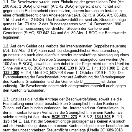
1.1.
Die Beschwerde wurde unter Einhaltung der gesetzlichen Frist (
Art.
100 Abs. 1 BGG
) und Form (
Art. 42 BGG
) eingereicht und richtet sich
gegen einen Endentscheid einer letzten, oberen kantonalen Instanz in
einer öffentlich-rechtlichen Angelegenheit (
Art. 82 lit. a BGG
,
Art. 86 Abs.
1 lit. d und Abs. 2 BGG
). Die Beschwerdeführer sind als Steuerpflichtige
gemäss Art. 73 Abs. 2 des Bundesgesetzes vom 14. Dezember 1990
über die Harmonisierung der direkten Steuern der Kantone und
Gemeinden (StHG; SR 642.14) und
Art. 89 Abs. 1 BGG
zur Beschwerde
legitimiert.
1.2.
Auf dem Gebiet des Verbots der interkantonalen Doppelbesteuerung
(
Art. 127 Abs. 3 BV
) kann nach bundesgerichtlicher Rechtsprechung
grundsätzlich auch eine allenfalls bereits rechtskräftige Veranlagung eines
anderen Kantons für dieselbe Steuerperiode mitangefochten werden (
Art.
100 Abs. 5 BGG
), obwohl es sich dabei in der Regel nicht um ein Urteil im
Sinne von
Art. 86 BGG
handelt (
BGE 139 II 373
E. 1.4
;
133 I 308
E. 2.4
;
133 I 300
E. 2.4; Urteil 2C_592/2018 vom 1. Oktober 2019 E. 1.2). Der
Eventualantrag der Beschwerdeführer auf Aufhebung der Veranlagungen
des Kantons Graubünden und der Gemeinde U.________ ist daher
zulässig. Die Beschwerde richtet sich demgemäss materiell auch gegen
den Kanton Graubünden.
1.3.
Unzulässig sind die Anträge der Beschwerdeführer, soweit sie die
Feststellung einer bloss beschränkten Steuerpflicht in den Kantonen
Zürich und Graubünden verlangen. Im Unterschied zur Konstellation, in
der im interkantonalen Verhältnis die Steuerpflicht in einem Kanton als
solche streitig ist (vgl. dazu
BGE 137 I 273
E. 3.3.2
;
134 I 303
E. 1.1
;
125 I 54
E. 1a), hat der Steuerpflichtige praxisgemäss keinen Anspruch
auf die Feststellung, dass er in einem Kanton lediglich einer beschränkten
statt der unbeschränkten Steuerpflicht unterliege (Urteile 2C_689/2018