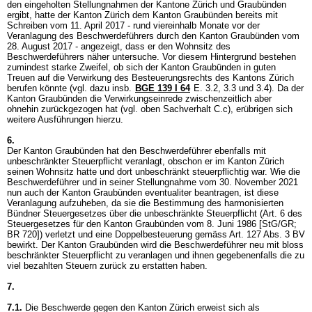
den eingeholten Stellungnahmen der Kantone Zürich und Graubünden
ergibt, hatte der Kanton Zürich dem Kanton Graubünden bereits mit
Schreiben vom 11. April 2017 - rund viereinhalb Monate vor der
Veranlagung des Beschwerdeführers durch den Kanton Graubünden vom
28. August 2017 - angezeigt, dass er den Wohnsitz des
Beschwerdeführers näher untersuche. Vor diesem Hintergrund bestehen
zumindest starke Zweifel, ob sich der Kanton Graubünden in guten
Treuen auf die Verwirkung des Besteuerungsrechts des Kantons Zürich
berufen könnte (vgl. dazu insb.
BGE 139 I 64
E. 3.2, 3.3 und 3.4). Da der
Kanton Graubünden die Verwirkungseinrede zwischenzeitlich aber
ohnehin zurückgezogen hat (vgl. oben Sachverhalt C.c), erübrigen sich
weitere Ausführungen hierzu.
6.
Der Kanton Graubünden hat den Beschwerdeführer ebenfalls mit
unbeschränkter Steuerpflicht veranlagt, obschon er im Kanton Zürich
seinen Wohnsitz hatte und dort unbeschränkt steuerpflichtig war. Wie die
Beschwerdeführer und in seiner Stellungnahme vom 30. November 2021
nun auch der Kanton Graubünden eventualiter beantragen, ist diese
Veranlagung aufzuheben, da sie die Bestimmung des harmonisierten
Bündner Steuergesetzes über die unbeschränkte Steuerpflicht (Art. 6 des
Steuergesetzes für den Kanton Graubünden vom 8. Juni 1986 [StG/GR;
BR 720]) verletzt und eine Doppelbesteuerung gemäss
Art. 127 Abs. 3 BV
bewirkt. Der Kanton Graubünden wird die Beschwerdeführer neu mit bloss
beschränkter Steuerpflicht zu veranlagen und ihnen gegebenenfalls die zu
viel bezahlten Steuern zurück zu erstatten haben.
7.
7.1.
Die Beschwerde gegen den Kanton Zürich erweist sich als