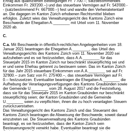
Ertrag aus qualifizierten Beteiligungen Fr. 7'700.--; satzbestimmendes
Einkommen Fr. 293'200.--) und das steuerbare Vermögen auf Fr. 543'000.-
- (satzbestimmend Fr. 667'000.--) fest und wandte den Verheiratetentarif
an. Die dagegen im Kanton Zürich erhobenen Rechtsmittel blieben
erfolglos. Zuletzt wies das Verwaltungsgericht des Kantons Zürich eine
Beschwerde der Ehegatten A.________ mit Urteil vom 11. November
2020 ab.
C.
C.a.
Mit Beschwerde in öffentlich-rechtlichen Angelegenheiten vom 18.
Januar 2021 beantragen die Ehegatten A.________, das Urteil des
Verwaltungsgerichts des Kantons Zürich vom 11. November 2020 sei
aufzuheben und es sei festzustellen, dass A.A.________ für das
Steuerjahr 2015 im Kanton Zürich nur beschränkt steuerpflichtig sei und
er und seine Ehefrau getrennt zu besteuern seien. Das im Kanton Zürich
für das Jahr 2015 steuerbare Einkommen von A.A.________ sei auf Fr.
32'800.-- zum Satz von Fr. 275'400.--, das steuerbare Vermögen auf Fr.
0.-- festzusetzen. Eventualiter beantragen die Ehegatten A.________ die
Aufhebung der Veranlagungsverfügungen des Kantons Graubünden sowie
der Gemeinde U.________ vom 28. August 2017 und die Feststellung,
dass sie für das Steuerjahr 2015 im Kanton Graubünden nur beschränkt
steuerpflichtig seien; der Kanton Graubünden und die Gemeinde
U.________ seien zu verpflichten, ihnen die zu hoch veranlagten Steuern
zurückzuerstatten.
Das Verwaltungsgericht des Kantons Zürich und das Steueramt des
Kantons Zürich beantragen die Abweisung der Beschwerde, soweit darauf
einzutreten sei. Die Steuerverwaltung des Kantons Graubünden
beantragt, es sei festzustellen, dass der Kanton Zürich sein
Besteuerungsrecht verwirkt habe. Eventualiter beantragt sie die