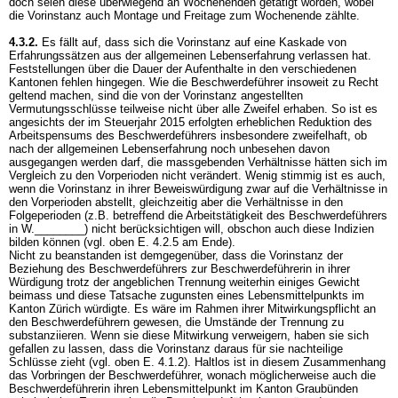
doch seien diese überwiegend an Wochenenden getätigt worden, wobei
die Vorinstanz auch Montage und Freitage zum Wochenende zählte.
4.3.2.
Es fällt auf, dass sich die Vorinstanz auf eine Kaskade von
Erfahrungssätzen aus der allgemeinen Lebenserfahrung verlassen hat.
Feststellungen über die Dauer der Aufenthalte in den verschiedenen
Kantonen fehlen hingegen. Wie die Beschwerdeführer insoweit zu Recht
geltend machen, sind die von der Vorinstanz angestellten
Vermutungsschlüsse teilweise nicht über alle Zweifel erhaben. So ist es
angesichts der im Steuerjahr 2015 erfolgten erheblichen Reduktion des
Arbeitspensums des Beschwerdeführers insbesondere zweifelhaft, ob
nach der allgemeinen Lebenserfahrung noch unbesehen davon
ausgegangen werden darf, die massgebenden Verhältnisse hätten sich im
Vergleich zu den Vorperioden nicht verändert. Wenig stimmig ist es auch,
wenn die Vorinstanz in ihrer Beweiswürdigung zwar auf die Verhältnisse in
den Vorperioden abstellt, gleichzeitig aber die Verhältnisse in den
Folgeperioden (z.B. betreffend die Arbeitstätigkeit des Beschwerdeführers
in W.________) nicht berücksichtigen will, obschon auch diese Indizien
bilden können (vgl. oben E. 4.2.5 am Ende).
Nicht zu beanstanden ist demgegenüber, dass die Vorinstanz der
Beziehung des Beschwerdeführers zur Beschwerdeführerin in ihrer
Würdigung trotz der angeblichen Trennung weiterhin einiges Gewicht
beimass und diese Tatsache zugunsten eines Lebensmittelpunkts im
Kanton Zürich würdigte. Es wäre im Rahmen ihrer Mitwirkungspflicht an
den Beschwerdeführern gewesen, die Umstände der Trennung zu
substanziieren. Wenn sie diese Mitwirkung verweigern, haben sie sich
gefallen zu lassen, dass die Vorinstanz daraus für sie nachteilige
Schlüsse zieht (vgl. oben E. 4.1.2). Haltlos ist in diesem Zusammenhang
das Vorbringen der Beschwerdeführer, wonach möglicherweise auch die
Beschwerdeführerin ihren Lebensmittelpunkt im Kanton Graubünden