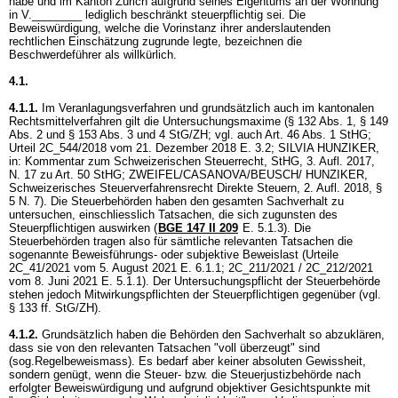
habe und im Kanton Zürich aufgrund seines Eigentums an der Wohnung
in V.________ lediglich beschränkt steuerpflichtig sei. Die
Beweiswürdigung, welche die Vorinstanz ihrer anderslautenden
rechtlichen Einschätzung zugrunde legte, bezeichnen die
Beschwerdeführer als willkürlich.
4.1.
4.1.1.
Im Veranlagungsverfahren und grundsätzlich auch im kantonalen
Rechtsmittelverfahren gilt die Untersuchungsmaxime (§ 132 Abs. 1, § 149
Abs. 2 und
§ 153 Abs. 3 und 4 StG
/ZH; vgl. auch
Art. 46 Abs. 1 StHG
;
Urteil 2C_544/2018 vom 21. Dezember 2018 E. 3.2; SILVIA HUNZIKER,
in: Kommentar zum Schweizerischen Steuerrecht, StHG, 3. Aufl. 2017,
N. 17 zu
Art. 50 StHG
; ZWEIFEL/CASANOVA/BEUSCH/ HUNZIKER,
Schweizerisches Steuerverfahrensrecht Direkte Steuern, 2. Aufl. 2018, §
5 N. 7). Die Steuerbehörden haben den gesamten Sachverhalt zu
untersuchen, einschliesslich Tatsachen, die sich zugunsten des
Steuerpflichtigen auswirken (
BGE 147 II 209
E. 5.1.3). Die
Steuerbehörden tragen also für sämtliche relevanten Tatsachen die
sogenannte Beweisführungs- oder subjektive Beweislast (Urteile
2C_41/2021 vom 5. August 2021 E. 6.1.1; 2C_211/2021 / 2C_212/2021
vom 8. Juni 2021 E. 5.1.1). Der Untersuchungspflicht der Steuerbehörde
stehen jedoch Mitwirkungspflichten der Steuerpflichtigen gegenüber (vgl.
§ 133 ff. StG
/ZH).
4.1.2.
Grundsätzlich haben die Behörden den Sachverhalt so abzuklären,
dass sie von den relevanten Tatsachen "voll überzeugt" sind
(sog.Regelbeweismass). Es bedarf aber keiner absoluten Gewissheit,
sondern genügt, wenn die Steuer- bzw. die Steuerjustizbehörde nach
erfolgter Beweiswürdigung und aufgrund objektiver Gesichtspunkte mit