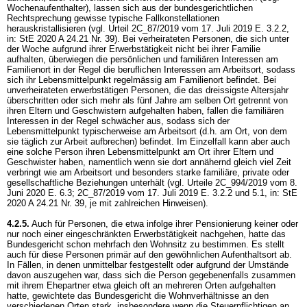
Wochenaufenthalter), lassen sich aus der bundesgerichtlichen
Rechtsprechung gewisse typische Fallkonstellationen
herauskristallisieren (vgl. Urteil 2C_87/2019 vom 17. Juli 2019 E. 3.2.2,
in: StE 2020 A 24.21 Nr. 39). Bei verheirateten Personen, die sich unter
der Woche aufgrund ihrer Erwerbstätigkeit nicht bei ihrer Familie
aufhalten, überwiegen die persönlichen und familiären Interessen am
Familienort in der Regel die beruflichen Interessen am Arbeitsort, sodass
sich ihr Lebensmittelpunkt regelmässig am Familienort befindet. Bei
unverheirateten erwerbstätigen Personen, die das dreissigste Altersjahr
überschritten oder sich mehr als fünf Jahre am selben Ort getrennt von
ihren Eltern und Geschwistern aufgehalten haben, fallen die familiären
Interessen in der Regel schwächer aus, sodass sich der
Lebensmittelpunkt typischerweise am Arbeitsort (d.h. am Ort, von dem
sie täglich zur Arbeit aufbrechen) befindet. Im Einzelfall kann aber auch
eine solche Person ihren Lebensmittelpunkt am Ort ihrer Eltern und
Geschwister haben, namentlich wenn sie dort annähernd gleich viel Zeit
verbringt wie am Arbeitsort und besonders starke familiäre, private oder
gesellschaftliche Beziehungen unterhält (vgl. Urteile 2C_994/2019 vom 8.
Juni 2020 E. 6.3; 2C_87/2019 vom 17. Juli 2019 E. 3.2.2 und 5.1, in: StE
2020 A 24.21 Nr. 39, je mit zahlreichen Hinweisen).
4.2.5.
Auch für Personen, die etwa infolge ihrer Pensionierung keiner oder
nur noch einer eingeschränkten Erwerbstätigkeit nachgehen, hatte das
Bundesgericht schon mehrfach den Wohnsitz zu bestimmen. Es stellt
auch für diese Personen primär auf den gewöhnlichen Aufenthaltsort ab.
In Fällen, in denen unmittelbar festgestellt oder aufgrund der Umstände
davon auszugehen war, dass sich die Person gegebenenfalls zusammen
mit ihrem Ehepartner etwa gleich oft an mehreren Orten aufgehalten
hatte, gewichtete das Bundesgericht die Wohnverhältnisse an den
verschiedenen Orten stark, insbesondere wenn die Steuerpflichtigen an