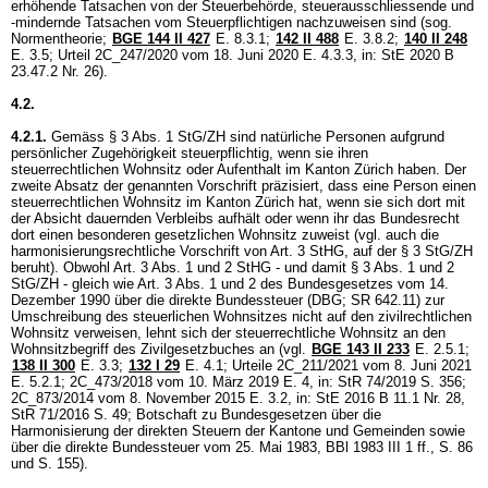
erhöhende Tatsachen von der Steuerbehörde, steuerausschliessende und
-mindernde Tatsachen vom Steuerpflichtigen nachzuweisen sind (sog.
Normentheorie;
BGE 144 II 427
E. 8.3.1;
142 II 488
E. 3.8.2;
140 II 248
E. 3.5; Urteil 2C_247/2020 vom 18. Juni 2020 E. 4.3.3, in: StE 2020 B
23.47.2 Nr. 26).
4.2.
4.2.1.
Gemäss
§ 3 Abs. 1 StG
/ZH sind natürliche Personen aufgrund
persönlicher Zugehörigkeit steuerpflichtig, wenn sie ihren
steuerrechtlichen Wohnsitz oder Aufenthalt im Kanton Zürich haben. Der
zweite Absatz der genannten Vorschrift präzisiert, dass eine Person einen
steuerrechtlichen Wohnsitz im Kanton Zürich hat, wenn sie sich dort mit
der Absicht dauernden Verbleibs aufhält oder wenn ihr das Bundesrecht
dort einen besonderen gesetzlichen Wohnsitz zuweist (vgl. auch die
harmonisierungsrechtliche Vorschrift von
Art. 3 StHG
, auf der
§ 3 StG
/ZH
beruht). Obwohl
Art. 3 Abs. 1 und 2 StHG
- und damit
§ 3 Abs. 1 und 2
StG
/ZH - gleich wie
Art. 3 Abs. 1 und 2 des Bundesgesetzes vom 14.
Dezember 1990 über die direkte Bundessteuer (DBG; SR 642.11)
zur
Umschreibung des steuerlichen Wohnsitzes nicht auf den zivilrechtlichen
Wohnsitz verweisen, lehnt sich der steuerrechtliche Wohnsitz an den
Wohnsitzbegriff des Zivilgesetzbuches an (vgl.
BGE 143 II 233
E. 2.5.1;
138 II 300
E. 3.3
;
132 I 29
E. 4.1; Urteile 2C_211/2021 vom 8. Juni 2021
E. 5.2.1; 2C_473/2018 vom 10. März 2019 E. 4, in: StR 74/2019 S. 356;
2C_873/2014 vom 8. November 2015 E. 3.2, in: StE 2016 B 11.1 Nr. 28,
StR 71/2016 S. 49; Botschaft zu Bundesgesetzen über die
Harmonisierung der direkten Steuern der Kantone und Gemeinden sowie
über die direkte Bundessteuer vom 25. Mai 1983, BBl 1983 III 1 ff., S. 86
und S. 155).