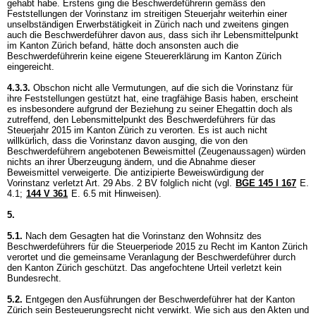
gehabt habe. Erstens ging die Beschwerdeführerin gemäss den
Feststellungen der Vorinstanz im streitigen Steuerjahr weiterhin einer
unselbständigen Erwerbstätigkeit in Zürich nach und zweitens gingen
auch die Beschwerdeführer davon aus, dass sich ihr Lebensmittelpunkt
im Kanton Zürich befand, hätte doch ansonsten auch die
Beschwerdeführerin keine eigene Steuererklärung im Kanton Zürich
eingereicht.
4.3.3.
Obschon nicht alle Vermutungen, auf die sich die Vorinstanz für
ihre Feststellungen gestützt hat, eine tragfähige Basis haben, erscheint
es insbesondere aufgrund der Beziehung zu seiner Ehegattin doch als
zutreffend, den Lebensmittelpunkt des Beschwerdeführers für das
Steuerjahr 2015 im Kanton Zürich zu verorten. Es ist auch nicht
willkürlich, dass die Vorinstanz davon ausging, die von den
Beschwerdeführern angebotenen Beweismittel (Zeugenaussagen) würden
nichts an ihrer Überzeugung ändern, und die Abnahme dieser
Beweismittel verweigerte. Die antizipierte Beweiswürdigung der
Vorinstanz verletzt
Art. 29 Abs. 2 BV
folglich nicht (vgl.
BGE 145 I 167
E.
4.1;
144 V 361
E. 6.5 mit Hinweisen).
5.
5.1.
Nach dem Gesagten hat die Vorinstanz den Wohnsitz des
Beschwerdeführers für die Steuerperiode 2015 zu Recht im Kanton Zürich
verortet und die gemeinsame Veranlagung der Beschwerdeführer durch
den Kanton Zürich geschützt. Das angefochtene Urteil verletzt kein
Bundesrecht.
5.2.
Entgegen den Ausführungen der Beschwerdeführer hat der Kanton
Zürich sein Besteuerungsrecht nicht verwirkt. Wie sich aus den Akten und