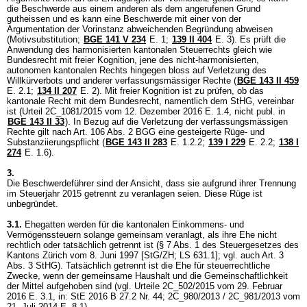
die Beschwerde aus einem anderen als dem angerufenen Grund
gutheissen und es kann eine Beschwerde mit einer von der
Argumentation der Vorinstanz abweichenden Begründung abweisen
(Motivsubstitution;
BGE 141 V 234
E. 1;
139 II 404
E. 3). Es prüft die
Anwendung des harmonisierten kantonalen Steuerrechts gleich wie
Bundesrecht mit freier Kognition, jene des nicht-harmonisierten,
autonomen kantonalen Rechts hingegen bloss auf Verletzung des
Willkürverbots und anderer verfassungsmässiger Rechte (
BGE 143 II 459
E. 2.1;
134 II 207
E. 2). Mit freier Kognition ist zu prüfen, ob das
kantonale Recht mit dem Bundesrecht, namentlich dem StHG, vereinbar
ist (Urteil 2C_1081/2015 vom 12. Dezember 2016 E. 1.4, nicht publ. in
BGE 143 II 33
). In Bezug auf die Verletzung der verfassungsmässigen
Rechte gilt nach
Art. 106 Abs. 2 BGG
eine gesteigerte Rüge- und
Substanziierungspflicht (
BGE 143 II 283
E. 1.2.2
;
139 I 229
E. 2.2
;
138 I
274
E. 1.6).
3.
Die Beschwerdeführer sind der Ansicht, dass sie aufgrund ihrer Trennung
im Steuerjahr 2015 getrennt zu veranlagen seien. Diese Rüge ist
unbegründet.
3.1.
Ehegatten werden für die kantonalen Einkommens- und
Vermögenssteuern solange gemeinsam veranlagt, als ihre Ehe nicht
rechtlich oder tatsächlich getrennt ist (§ 7 Abs. 1 des Steuergesetzes des
Kantons Zürich vom 8. Juni 1997 [StG/ZH; LS 631.1]; vgl. auch
Art. 3
Abs. 3 StHG
). Tatsächlich getrennt ist die Ehe für steuerrechtliche
Zwecke, wenn der gemeinsame Haushalt und die Gemeinschaftlichkeit
der Mittel aufgehoben sind (vgl. Urteile 2C_502/2015 vom 29. Februar
2016 E. 3.1, in: StE 2016 B 27.2 Nr. 44; 2C_980/2013 / 2C_981/2013 vom
21. Juli 2014 E. 8.1).