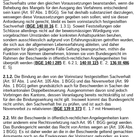
Sachverhalts unter den gleichen Voraussetzungen beanstanden, wenn die
Behebung des Mangels für den Ausgang des Verfahrens entscheidend
sein kann (
Art. 97 Abs. 1 BGG
). Sie hat deshalb substanziiert darzulegen,
weswegen diese Voraussetzungen gegeben sein sollen; wird sie dieser
Anforderung nicht gerecht, bleibt es beim vorinstanzlich festgestellten
Sachverhalt (
BGE 140 III 16
E. 1.3.1). Soweit Feststellungen oder
Schlüsse allerdings nicht auf der beweismässigen Würdigung von
vorgebrachten Umständen oder konkreten Anhaltspunkten beruhen,
sondern ausschliesslich aufgrund von Erfahrungssätzen getroffen wurden,
die sich aus der allgemeinen Lebenserfahrung ableiten, und daher
allgemein für gleich gelagerte Fälle Geltung beanspruchen, mithin die
Funktion von Normen übernehmen, können sie vom Bundesgericht im
Rahmen der Beschwerde in öffentlich-rechtlichen Angelegenheiten frei
überprüft werden (
BGE 140 I 285
E. 6.2.1;
140 III 115
E. 2;
136 III 486
E. 5).
2.1.2.
Die Bindung an den von der Vorinstanz festgestellten Sachverhalt
(
Art. 97 Abs. 1 und
Art. 105 Abs. 1 BGG
) und das Novenverbot (
Art. 99
Abs. 1 BGG
) gelten grundsätzlich auch für Beschwerden in Sachen der
interkantonalen Doppelbesteuerung. Ausgenommen davon sind jedoch
Vorbringen des Kantons, dessen Veranlagung bereits rechtskräftig ist und
für den die Bindungswirkung nicht gilt. Insoweit kommt das Bundesgericht
nicht umhin, den Sachverhalt frei zu prüfen, und ist auch das
Novenverbot zu relativieren (
BGE 139 II 373
E. 1.7 mit Hinweisen).
2.2.
Mit der Beschwerde in öffentlich-rechtlichen Angelegenheiten kann
unter anderem eine Rechtsverletzung nach Art. 95 f. BGG gerügt werden.
Das Bundesgericht wendet das Recht von Amtes wegen an (
Art. 106 Abs.
1 BGG
). Es ist daher weder an die in der Beschwerde geltend gemachten
Argumente noch an die Erwägungen der Vorinstanz gebunden; es kann