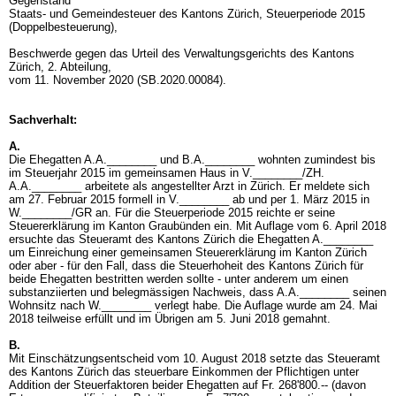
Gegenstand
Staats- und Gemeindesteuer des Kantons Zürich, Steuerperiode 2015
(Doppelbesteuerung),
Beschwerde gegen das Urteil des Verwaltungsgerichts des Kantons
Zürich, 2. Abteilung,
vom 11. November 2020 (SB.2020.00084).
Sachverhalt:
A.
Die Ehegatten A.A.________ und B.A.________ wohnten zumindest bis
im Steuerjahr 2015 im gemeinsamen Haus in V.________/ZH.
A.A.________ arbeitete als angestellter Arzt in Zürich. Er meldete sich
am 27. Februar 2015 formell in V.________ ab und per 1. März 2015 in
W.________/GR an. Für die Steuerperiode 2015 reichte er seine
Steuererklärung im Kanton Graubünden ein. Mit Auflage vom 6. April 2018
ersuchte das Steueramt des Kantons Zürich die Ehegatten A.________
um Einreichung einer gemeinsamen Steuererklärung im Kanton Zürich
oder aber - für den Fall, dass die Steuerhoheit des Kantons Zürich für
beide Ehegatten bestritten werden sollte - unter anderem um einen
substanziierten und belegmässigen Nachweis, dass A.A.________ seinen
Wohnsitz nach W.________ verlegt habe. Die Auflage wurde am 24. Mai
2018 teilweise erfüllt und im Übrigen am 5. Juni 2018 gemahnt.
B.
Mit Einschätzungsentscheid vom 10. August 2018 setzte das Steueramt
des Kantons Zürich das steuerbare Einkommen der Pflichtigen unter
Addition der Steuerfaktoren beider Ehegatten auf Fr. 268'800.-- (davon