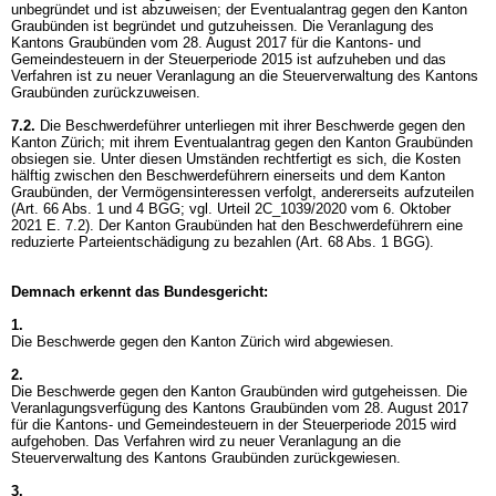
unbegründet und ist abzuweisen; der Eventualantrag gegen den Kanton
Graubünden ist begründet und gutzuheissen. Die Veranlagung des
Kantons Graubünden vom 28. August 2017 für die Kantons- und
Gemeindesteuern in der Steuerperiode 2015 ist aufzuheben und das
Verfahren ist zu neuer Veranlagung an die Steuerverwaltung des Kantons
Graubünden zurückzuweisen.
7.2.
Die Beschwerdeführer unterliegen mit ihrer Beschwerde gegen den
Kanton Zürich; mit ihrem Eventualantrag gegen den Kanton Graubünden
obsiegen sie. Unter diesen Umständen rechtfertigt es sich, die Kosten
hälftig zwischen den Beschwerdeführern einerseits und dem Kanton
Graubünden, der Vermögensinteressen verfolgt, andererseits aufzuteilen
(
Art. 66 Abs. 1 und 4 BGG
; vgl. Urteil 2C_1039/2020 vom 6. Oktober
2021 E. 7.2). Der Kanton Graubünden hat den Beschwerdeführern eine
reduzierte Parteientschädigung zu bezahlen (
Art. 68 Abs. 1 BGG
).
Demnach erkennt das Bundesgericht:
1.
Die Beschwerde gegen den Kanton Zürich wird abgewiesen.
2.
Die Beschwerde gegen den Kanton Graubünden wird gutgeheissen. Die
Veranlagungsverfügung des Kantons Graubünden vom 28. August 2017
für die Kantons- und Gemeindesteuern in der Steuerperiode 2015 wird
aufgehoben. Das Verfahren wird zu neuer Veranlagung an die
Steuerverwaltung des Kantons Graubünden zurückgewiesen.
3.