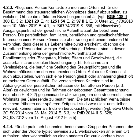
4.2.3.
Pflegt eine Person Kontakte zu mehreren Orten, ist für die
Bestimmung des steuerrechtlichen Wohnsitzes darauf abzustellen, zu
welchem Ort sie die stärksten Beziehungen unterhält (vgl.
BGE 138 II
300
E. 3.2
;
132 I 29
E. 4
;
125 I 54
E. 2;
97 II 1
E. 3; Urteil 2C_473/2018
vom 10. März 2019 E. 4.1, in: StR 74/2019 S. 356, mit Hinweisen).
Ausgangspunkt ist der gewöhnliche Aufenthaltsort der betroffenen
Person. Die persönlichen, familiären, beruflichen und gesellschaftlichen
Interessen einer Person können sie aber so eng mit einem anderen Ort
verbinden, dass dieser als Lebensmittelpunkt erscheint, obschon die
betroffene Person dort weniger Zeit verbringt. Relevant sind in diesem
Zusammenhang etwa der gewöhnliche Aufenthaltsort der
Familienmitglieder (Ehegatten, Kinder, Eltern und Geschwister), die
ausserfamiliären sozialen Beziehungen (z.B. Teilnahme am
Vereinsleben), die berufliche Stellung des Steuerpflichtigen und die
Wohnverhältnisse an den verschiedenen Orten. Auf diese Kriterien ist
auch abzustellen, wenn sich eine Person gleich oder annähernd gleich oft
an mehreren Orten aufhält. Die verschiedenen Kriterien sind in
Abhängigkeit der persönlichen Situation der betroffenen Person (z.B.
Alter) zu gewichten und im Rahmen der gebotenen Gesamtbetrachtung
(vgl. oben E. 4.2.2) gegeneinander abzuwägen, um den steuerrechtlichen
Wohnsitz per Jahresende zu bestimmen. Die tatsächlichen Verhältnisse
zu einem früheren oder späteren Zeitpunkt sind zwar nicht unmittelbar
relevant, können aber als Indizien berücksichtigt werden (vgl. etwa Urteile
2C_50/2014 vom 28. Mai 2014 E. 5.3, in: RtiD 2014 II S. 528;
2C_92/2012 vom 17. August 2012 E. 5.5).
4.2.4.
Für die praktisch besonders bedeutsame Gruppe der Personen, die
sich unter der Woche typischerweise zu Erwerbszwecken an einem Ort
aufhalten, aber wöchentlich an einen anderen Ort zurückkehren (sog.