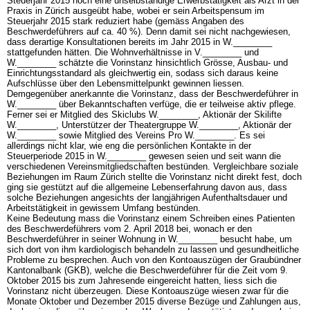
Steuerjahr 2015 noch eine unselbständige Erwerbstätigkeit als Arzt in der
Praxis in Zürich ausgeübt habe, wobei er sein Arbeitspensum im
Steuerjahr 2015 stark reduziert habe (gemäss Angaben des
Beschwerdeführers auf ca. 40 %). Denn damit sei nicht nachgewiesen,
dass derartige Konsultationen bereits im Jahr 2015 in W.________
stattgefunden hätten. Die Wohnverhältnisse in V.________ und
W.________ schätzte die Vorinstanz hinsichtlich Grösse, Ausbau- und
Einrichtungsstandard als gleichwertig ein, sodass sich daraus keine
Aufschlüsse über den Lebensmittelpunkt gewinnen liessen.
Demgegenüber anerkannte die Vorinstanz, dass der Beschwerdeführer in
W.________ über Bekanntschaften verfüge, die er teilweise aktiv pflege.
Ferner sei er Mitglied des Skiclubs W.________, Aktionär der Skilifte
W.________, Unterstützer der Theatergruppe W.________, Aktionär der
W.________ sowie Mitglied des Vereins Pro W.________. Es sei
allerdings nicht klar, wie eng die persönlichen Kontakte in der
Steuerperiode 2015 in W.________ gewesen seien und seit wann die
verschiedenen Vereinsmitgliedschaften bestünden. Vergleichbare soziale
Beziehungen im Raum Zürich stellte die Vorinstanz nicht direkt fest, doch
ging sie gestützt auf die allgemeine Lebenserfahrung davon aus, dass
solche Beziehungen angesichts der langjährigen Aufenthaltsdauer und
Arbeitstätigkeit in gewissem Umfang bestünden.
Keine Bedeutung mass die Vorinstanz einem Schreiben eines Patienten
des Beschwerdeführers vom 2. April 2018 bei, wonach er den
Beschwerdeführer in seiner Wohnung in W.________ besucht habe, um
sich dort von ihm kardiologisch behandeln zu lassen und gesundheitliche
Probleme zu besprechen. Auch von den Kontoauszügen der Graubündner
Kantonalbank (GKB), welche die Beschwerdeführer für die Zeit vom 9.
Oktober 2015 bis zum Jahresende eingereicht hatten, liess sich die
Vorinstanz nicht überzeugen. Diese Kontoauszüge wiesen zwar für die
Monate Oktober und Dezember 2015 diverse Bezüge und Zahlungen aus,