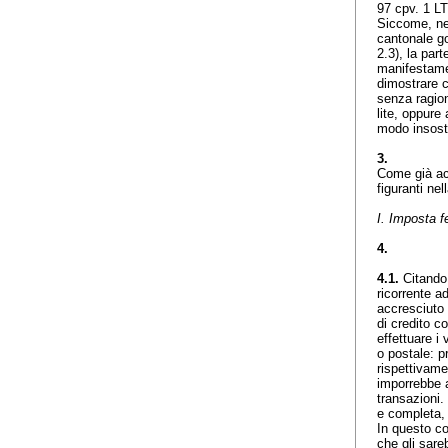
97 cpv. 1 L
Siccome, nel
cantonale g
2.3), la part
manifestamen
dimostrare c
senza ragion
lite, oppure
modo insoste
3.
Come già acc
figuranti ne
I. Imposta f
4.
4.1.
Citando 
ricorrente a
accresciuto 
di credito c
effettuare i
o postale: p
rispettivame
imporrebbe a
transazioni.
e completa, 
In questo co
che gli sareb