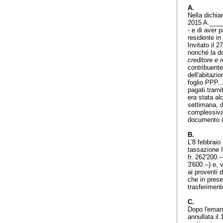
A.
Nella dichia
2015 A._____
- e di aver p
residente in
Invitato il 
nonché la d
creditore e 
contribuente
dell'abitazi
foglio PPP..
pagati tramit
era stata al
settimana, d
complessiva 
documento d
B.
L'8 febbraio
tassazione I
fr. 262'200.-
3'600.--) e,
ai proventi d
che in prese
trasferiment
C.
Dopo l'emana
annullata il 