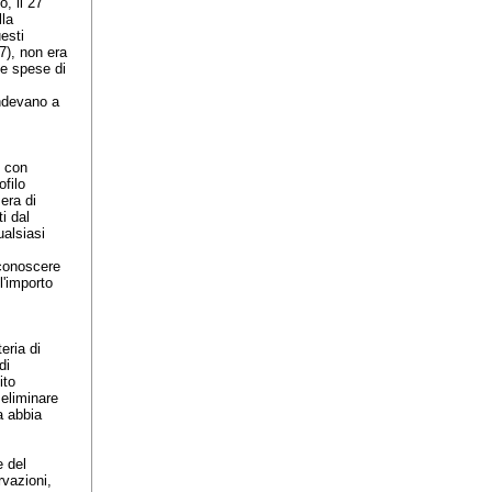
, il 27
lla
esti
7), non era
le spese di
ondevano a
o con
filo
mera di
ti dal
ualsiasi
riconoscere
 l'importo
eria di
di
ito
i eliminare
a abbia
e del
rvazioni,