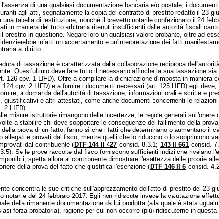
 l'assenza di una qualsiasi documentazione bancaria e/o postale, i documenti 
guranti agli atti, segnatamente la copia del contratto di prestito redatto il 23 g
una tabella di restituzione, nonché il brevetto notarile confezionato il 24 febb
ti in maniera del tutto arbitraria ritenuti insufficienti dalle autorità fiscali cant
l prestito in questione. Negare loro un qualsiasi valore probante, oltre ad ess
evidenzierebbe infatti un accertamento e un'interpretazione dei fatti manifesta
traria al diritto.
dura di tassazione è caratterizzata dalla collaborazione reciproca dell'autorità
ente. Quest'ultimo deve fare tutto il necessario affinché la sua tassazione si
rt. 126 cpv. 1 LIFD
). Oltre a compilare la dichiarazione d'imposta in maniera 
t. 124 cpv. 2 LIFD
) e a fornire i documenti necessari (
art. 125 LIFD
) egli deve, 
 fornire, a domanda dell'autorità di tassazione, informazioni orali e scritte e pr
li, giustificativi e altri attestati, come anche documenti concernenti le relazioni 
v. 2 LIFD
).
alle misure istruttorie rimangono delle incertezze, le regole generali sull'onere 
 volte a stabilire chi deve sopportare le conseguenze del fallimento della prova
 della prova di un fatto, fanno sì che i fatti che determinano o aumentano il ca
o allegati e provati dal fisco, mentre quelli che lo riducono o lo sopprimono v
mprovati dal contribuente (
DTF 144 II 427
consid. 8.3.1;
143 II 661
consid. 7
3.5). Se le prove raccolte dal fisco forniscono sufficienti indizi che rivelano l'
imponibili, spetta allora al contribuente dimostrare l'esattezza delle proprie all
'onere della prova del fatto che giustifica l'esenzione (
DTF 146 II 6
consid. 4.2
rente concentra le sue critiche sull'apprezzamento dell'atto di prestito del 23 g
to notarile del 24 febbraio 2017. Egli non ridiscute invece la valutazione effett
ale della rimanente documentazione da lui prodotta (alla quale è stata ugual
iasi forza probatoria), ragione per cui non occorre (più) ridiscuterne in quest