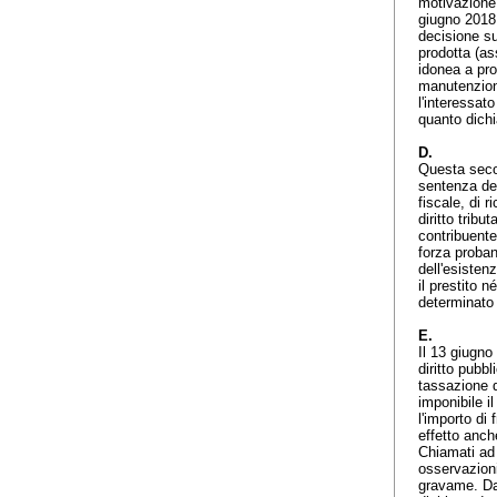
motivazione,
giugno 2018,
decisione su
prodotta (a
idonea a pro
manutenzion
l'interessat
quanto dichi
D.
Questa secon
sentenza del
fiscale, di 
diritto tribu
contribuente 
forza proban
dell'esistenz
il prestito n
determinato 
E.
Il 13 giugno
diritto pubb
tassazione d
imponibile il
l'importo di 
effetto anch
Chiamati ad 
osservazioni
gravame. Da 