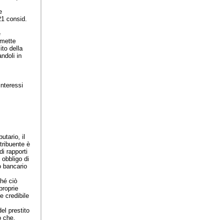
e
21 consid.
e
omette
ito della
ndoli in
interessi
utario, il
tribuente è
i rapporti
 obbligo di
o bancario
ché ciò
proprie
e credibile
el prestito
o che,