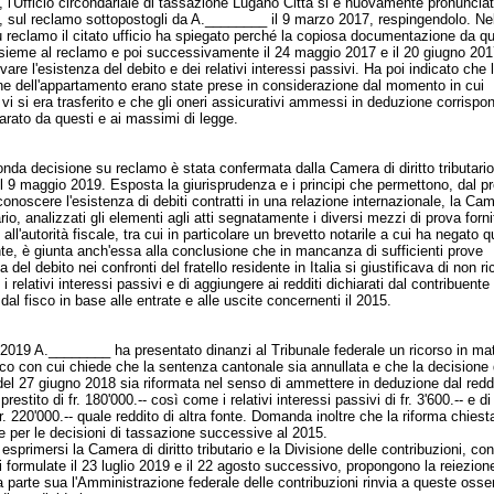
 l'Ufficio circondariale di tassazione Lugano Città si è nuovamente pronunciato
 sul reclamo sottopostogli da A.________ il 9 marzo 2017, respingendolo. Ne
 reclamo il citato ufficio ha spiegato perché la copiosa documentazione da qu
ssieme al reclamo e poi successivamente il 24 maggio 2017 e il 20 giugno 201
vare l'esistenza del debito e dei relativi interessi passivi. Ha poi indicato che 
e dell'appartamento erano state prese in considerazione dal momento in cui
o vi si era trasferito e che gli oneri assicurativi ammessi in deduzione corrisp
arato da questi e ai massimi di legge.
da decisione su reclamo è stata confermata dalla Camera di diritto tributari
 9 maggio 2019. Esposta la giurisprudenza e i principi che permettono, dal pro
riconoscere l'esistenza di debiti contratti in una relazione internazionale, la Ca
tario, analizzati gli elementi agli atti segnatamente i diversi mezzi di prova forni
all'autorità fiscale, tra cui in particolare un brevetto notarile a cui ha negato q
te, è giunta anch'essa alla conclusione che in mancanza di sufficienti prove
a del debito nei confronti del fratello residente in Italia si giustificava di non 
é i relativi interessi passivi e di aggiungere ai redditi dichiarati dal contribuente
dal fisco in base alle entrate e alle uscite concernenti il 2015.
 2019 A.________ ha presentato dinanzi al Tribunale federale un ricorso in mat
lico con cui chiede che la sentenza cantonale sia annullata e che la decisione 
el 27 giugno 2018 sia riformata nel senso di ammettere in deduzione dal redd
 prestito di fr. 180'000.-- così come i relativi interessi passivi di fr. 3'600.-- e d
fr. 220'000.-- quale reddito di altra fonte. Domanda inoltre che la riforma chiest
e per le decisioni di tassazione successive al 2015.
esprimersi la Camera di diritto tributario e la Divisione delle contribuzioni, con
 formulate il 23 luglio 2019 e il 22 agosto successivo, propongono la reiezion
parte sua l'Amministrazione federale delle contribuzioni rinvia a queste osse