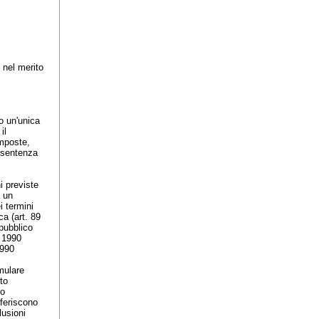
 nel merito
o un'unica
il
imposte,
 sentenza
i previste
a un
i termini
ca (
art. 89
 pubblico
e 1990
1990
rmulare
to
io
iferiscono
lusioni