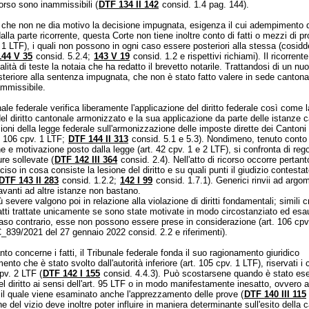
corso sono inammissibili (
DTF 134 II 142
consid. 1.4 pag. 144).
he non ne dia motivo la decisione impugnata, esigenza il cui adempimento 
alla parte ricorrente, questa Corte non tiene inoltre conto di fatti o mezzi di p
. 1 LTF
), i quali non possono in ogni caso essere posteriori alla stessa (cosidde
44 V 35
consid. 5.2.4;
143 V 19
consid. 1.2 e rispettivi richiami). Il ricorrent
ualità di teste la notaia che ha redatto il brevetto notarile. Trattandosi di un 
steriore alla sentenza impugnata, che non è stato fatto valere in sede cantonal
ammissibile.
nale federale verifica liberamente l'applicazione del diritto federale così come l
el diritto cantonale armonizzato e la sua applicazione da parte delle istanze c
zioni della legge federale sull'armonizzazione delle imposte dirette dei Cantoni
. 106 cpv. 1 LTF
;
DTF 144 II 313
consid. 5.1 e 5.3). Nondimeno, tenuto conto 
ne e motivazione posto dalla legge (
art. 42 cpv. 1 e 2 LTF
), si confronta di reg
re sollevate (
DTF 142 III 364
consid. 2.4). Nell'atto di ricorso occorre pertan
iso in cosa consiste la lesione del diritto e su quali punti il giudizio contesta
DTF 143 II 283
consid. 1.2.2;
142 I 99
consid. 1.7.1). Generici rinvii ad argo
avanti ad altre istanze non bastano.
 severe valgono poi in relazione alla violazione di diritti fondamentali; simili c
tti trattate unicamente se sono state motivate in modo circostanziato ed esa
caso contrario, esse non possono essere prese in considerazione (
art. 106 cpv
_839/2021 del 27 gennaio 2022 consid. 2.2 e riferimenti).
to concerne i fatti, il Tribunale federale fonda il suo ragionamento giuridico
ento che è stato svolto dall'autorità inferiore (
art. 105 cpv. 1 LTF
), riservati i 
cpv. 2 LTF
(
DTF 142 I 155
consid. 4.4.3). Può scostarsene quando è stato ese
l diritto ai sensi dell'
art. 95 LTF
o in modo manifestamente inesatto, ovvero arb
o il quale viene esaminato anche l'apprezzamento delle prove (
DTF 140 III 115
ne del vizio deve inoltre poter influire in maniera determinante sull'esito della 