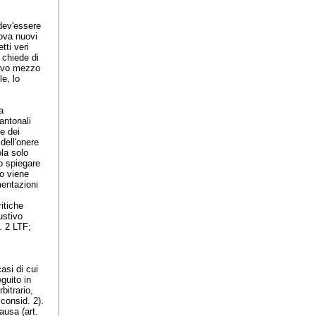
dev'essere
rova nuovi
tti veri
e chiede di
nuovo mezzo
e, lo
a
antonali
 e dei
dell'onere
ola solo
to spiegare
to viene
mentazioni
ritiche
ustivo
. 2 LTF
;
casi di cui
guito in
itrario,
consid. 2).
causa (
art.