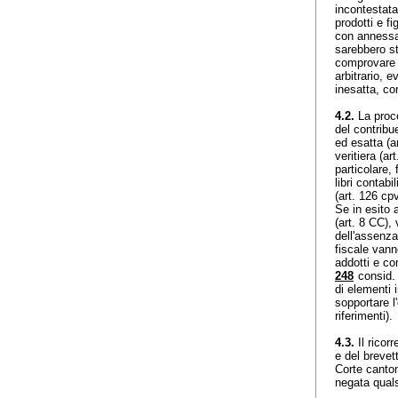
incontestata
prodotti e fi
con annessa 
sarebbero sta
comprovare i
arbitrario, 
inesatta, con
4.2.
La proce
del contribu
ed esatta (
a
veritiera (
ar
particolare,
libri contabi
(
art. 126 cp
Se in esito 
(
art. 8 CC
),
dell'assenza
fiscale vann
addotti e co
248
consid. 
di elementi 
sopportare l
riferimenti).
4.3.
Il ricor
e del brevet
Corte canton
negata quals