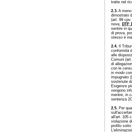
tratte nel ri
2.3.
A meno c
dimostrato d
(
art. 99 cpv
nova;
DTF 1
sentire in q
di prova, po
stesso è in
2.4.
Il Tribu
conformità d
alle disposi
Comuni (
art
di allegazio
con le censu
in modo conc
impugnato (
sostenute d
Esigenze più
vengono infa
mentre, in 
sentenza 2C
2.5.
Per quan
sull'accertam
all'
art. 105 
violazione de
profilo sott
L'eliminazio