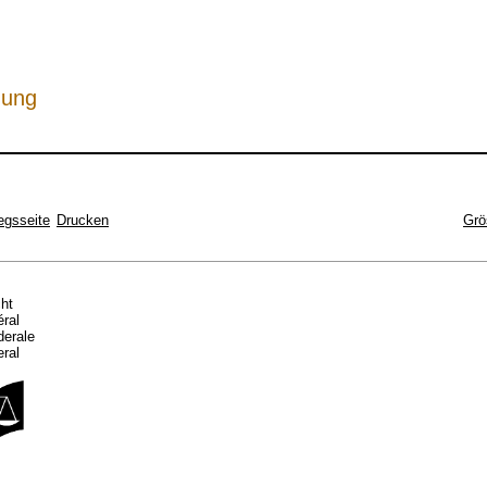
hung
egsseite
Drucken
Grö
cht
éral
ederale
eral