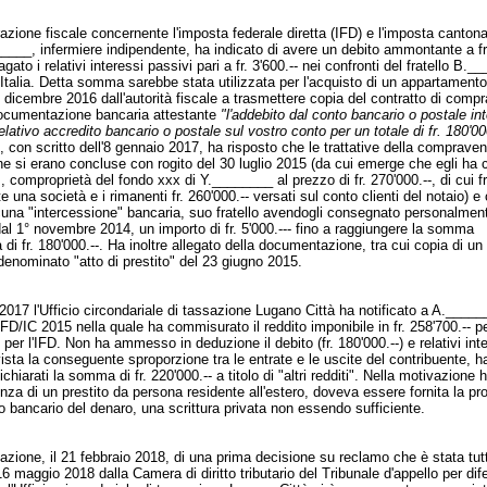
razione fiscale concernente l'imposta federale diretta (IFD) e l'imposta cantona
___, infermiere indipendente, ha indicato di avere un debito ammontante a fr
agato i relativi interessi passivi pari a fr. 3'600.-- nei confronti del fratello B._
 Italia. Detta somma sarebbe stata utilizzata per l'acquisto di un appartamento
27 dicembre 2016 dall'autorità fiscale a trasmettere copia del contratto di comp
ocumentazione bancaria attestante
"l'addebito dal conto bancario o postale int
relativo accredito bancario o postale sul vostro conto per un totale di fr. 180'00
, con scritto dell'8 gennaio 2017, ha risposto che le trattative della compraven
one si erano concluse con rogito del 30 luglio 2015 (da cui emerge che egli ha 
., comproprietà del fondo xxx di Y.________ al prezzo di fr. 270'000.--, di cui fr
e una società e i rimanenti fr. 260'000.-- versati sul conto clienti del notaio) e
cuna "intercessione" bancaria, suo fratello avendogli consegnato personalmen
al 1° novembre 2014, un importo di fr. 5'000.--- fino a raggiungere la somma
di fr. 180'000.--. Ha inoltre allegato della documentazione, tra cui copia di un
enominato "atto di prestito" del 23 giugno 2015.
 2017 l'Ufficio circondariale di tassazione Lugano Città ha notificato a A._____
FD/IC 2015 nella quale ha commisurato il reddito imponibile in fr. 258'700.-- per
- per l'IFD. Non ha ammesso in deduzione il debito (fr. 180'000.--) e relativi inter
 vista la conseguente sproporzione tra le entrate e le uscite del contribuente, 
ichiarati la somma di fr. 220'000.-- a titolo di "altri redditi". Nella motivazione
nza di un prestito da persona residente all'estero, doveva essere fornita la pr
o bancario del denaro, una scrittura privata non essendo sufficiente.
zione, il 21 febbraio 2018, di una prima decisione su reclamo che è stata tut
16 maggio 2018 dalla Camera di diritto tributario del Tribunale d'appello per dife