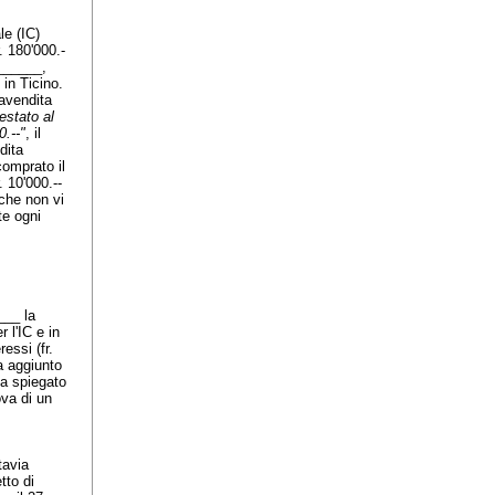
le (IC)
. 180'000.-
_______,
 in Ticino.
ravendita
estato al
0.--"
, il
dita
comprato il
. 10'000.--
 che non vi
te ogni
___ la
 l'IC e in
essi (fr.
ha aggiunto
 ha spiegato
ova di un
tavia
tto di