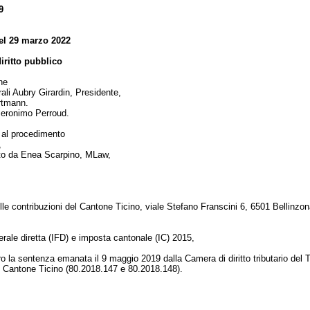
9
el 29 marzo 2022
diritto pubblico
one
rali Aubry Girardin, Presidente,
rtmann.
 Ieronimo Perroud.
i al procedimento
,
to da Enea Scarpino, MLaw,
lle contribuzioni del Cantone Ticino, viale Stefano Franscini 6, 6501 Bellinzo
rale diretta (IFD) e imposta cantonale (IC) 2015,
ro la sentenza emanata il 9 maggio 2019 dalla Camera di diritto tributario del 
el Cantone Ticino (80.2018.147 e 80.2018.148).