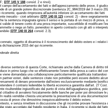
TF
;
DTF 145 V 188
consid. 2 e rinvii).
 campo dell'accertamento dei fatti e dell'apprezzamento delle prove, il giudic
ode di un grande potere discrezionale (sentenza 2C_984/2019 del 3 marzo 20
e ricorrente, quando rimprovera all'autorità inferiore un accertamento dei fatti
te inesatto - cioè arbitrario (
DTF 140 III 115
consid. 2) - deve segnatament
he la sentenza impugnata ignora il senso e la portata di un mezzo di prova, 
i valide di tenere conto di una prova importante, suscettibile di modificare l'es
 ammette o nega un fatto, ponendosi in aperto contrasto con gli atti o interpreta
nibile (
DTF 140 III 264
consid. 2.3).
ennato, oggetto di disamina è il riconoscimento del debito estero e i relativi 
lla dichiarazione 2015 del qui ricorrente.
ederale diretta
diverse sentenze di questa Corte, richiamate anche dalla Camera di diritto trib
dduce in primo luogo che se effettivamente l'onere della prova a carico del con
e viene domandata una collaborazione particolarmente qualificata trattandosi d
on partner esteri, dalle sentenze citate non potrebbe però essere dedotto alcun
 versamenti di denaro proveniente dall'estero esclusivamente mediante bonific
retendere il contrario lederebbe la libertà economica garantita dall'
art. 27 Cost.
nte risulterebbe ingiustificato dal punto di vista dell'uguaglianza giuridica, poi
l cittadino di avvalersi forzatamente delle banche per poter poi dimostrare le 
 In realtà verrebbe chiesta unicamente la presentazione di una documentazion
ossia di prove che dimostrino inequivocabilmente il debito estero.
ntesto, e senza rimettere in discussione che gli incombe provare l'esistenza d
be stato accordato dal fratello residente in Italia, il ricorrente si duole del fatt