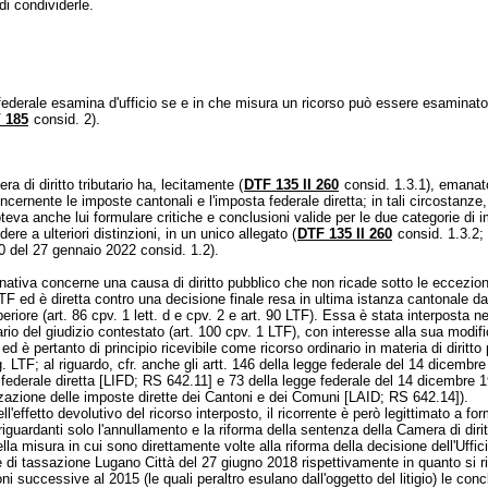
di condividerle.
 federale esamina d'ufficio se e in che misura un ricorso può essere esaminato
 185
consid. 2).
a di diritto tributario ha, lecitamente (
DTF 135 II 260
consid. 1.3.1), emanat
cernente le imposte cantonali e l'imposta federale diretta; in tali circostanze, 
oteva anche lui formulare critiche e conclusioni valide per le due categorie di 
re a ulteriori distinzioni, in un unico allegato (
DTF 135 II 260
consid. 1.3.2;
 del 27 gennaio 2022 consid. 1.2).
ativa concerne una causa di diritto pubblico che non ricade sotto le eccezion
LTF
ed è diretta contro una decisione finale resa in ultima istanza cantonale d
eriore (art. 86 cpv. 1 lett. d e cpv. 2 e
art. 90 LTF
). Essa è stata interposta ne
ario del giudizio contestato (
art. 100 cpv. 1 LTF
), con interesse alla sua modifi
, ed è pertanto di principio ricevibile come ricorso ordinario in materia di diritto
g. LTF; al riguardo, cfr. anche gli artt. 146 della legge federale del 14 dicembr
 federale diretta [LIFD; RS 642.11] e 73 della legge federale del 14 dicembre 
zzazione delle imposte dirette dei Cantoni e dei Comuni [LAID; RS 642.14]).
ll'effetto devolutivo del ricorso interposto, il ricorrente è però legittimato a fo
riguardanti solo l'annullamento e la riforma della sentenza della Camera di dirit
ella misura in cui sono direttamente volte alla riforma della decisione dell'Uffic
e di tassazione Lugano Città del 27 giugno 2018 rispettivamente in quanto si r
ni successive al 2015 (le quali peraltro esulano dall'oggetto del litigio) le conc