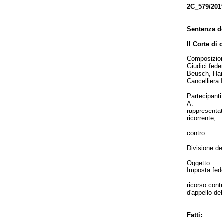
2C_579/201
Sentenza d
II Corte di 
Composizi
Giudici fede
Beusch, Ha
Cancelliera
Partecipant
A.________
rappresenta
ricorrente,
contro
Divisione de
Oggetto
Imposta fede
ricorso cont
d'appello d
Fatti: