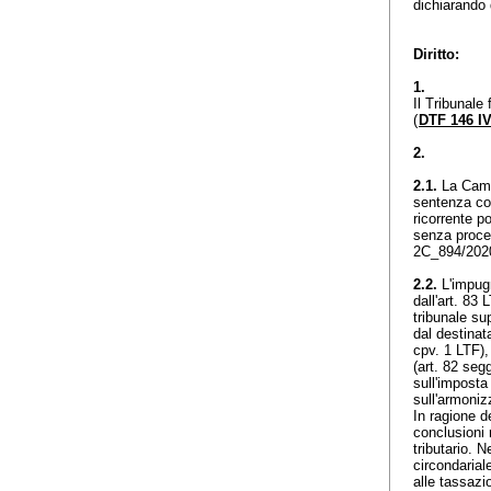
dichiarando 
Diritto:
1.
Il Tribunale
(
DTF 146 IV
2.
2.1.
La Camer
sentenza con
ricorrente p
senza procede
2C_894/2020
2.2.
L'impugn
dall'
art. 83 
tribunale sup
dal destinat
cpv. 1 LTF
)
(art. 82 seg
sull'imposta
sull'armoni
In ragione de
conclusioni 
tributario. N
circondarial
alle tassazio