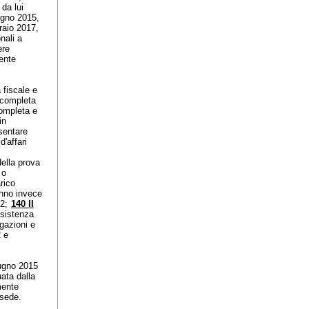
da lui
iugno 2015,
raio 2017,
onali a
ere
mente
 fiscale e
a completa
completa e
in
esentare
d'affari
della prova
 o
rico
anno invece
.2;
140 II
esistenza
egazioni e
 e
iugno 2015
uata dalla
mente
a sede.