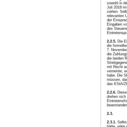
sowohl in d
Juli 2018 i
ziehen. Selb
relevanten U
der Einsprac
Eingaben vo
des Steuerr
Eintretensp
2.2.5.
Die Ei
die formell
7. November 
die Zahlungs
die beiden R
Streitgegen
mit Recht a
verneinte, w
habe. Die St
müssen, das
das KStA/ZH
2.2.6.
Dieses
drehen sich
Eintretensfr
beanstand
2.3.
2.3.1.
Selbst
hätte, wäre