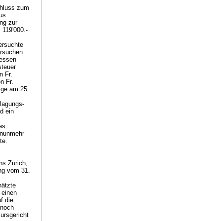
chluss zum
aus
ung zur
 119'000.-
ersuchte
Ersuchen
messen
steuer
n Fr.
n Fr.
ige am 25.
nlagungs-
d ein
as
 nunmehr
gte.
ns Zürich,
ng vom 31.
hätzte
 einen
f die
nnoch
ursgericht