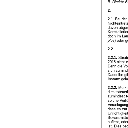
II. Direkte 
2.
2.1.
Bei der
Nichteintret
davon abges
Konstellati
doch im Lau
plus
) oder 
2.2.
2.2.1.
Streit
2018 nicht e
Denn die Vo
sich zumin
Dasselbe gil
Instanz gel
2.2.2.
Merkli
direktsteue
zumindest t
solche Verfü
Veranlagung 
dass es zur
Unrichtigke
Beweismitte
auflebt, ode
ist. Dies be