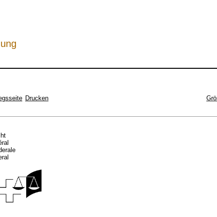
hung
egsseite
Drucken
Grö
cht
éral
ederale
eral