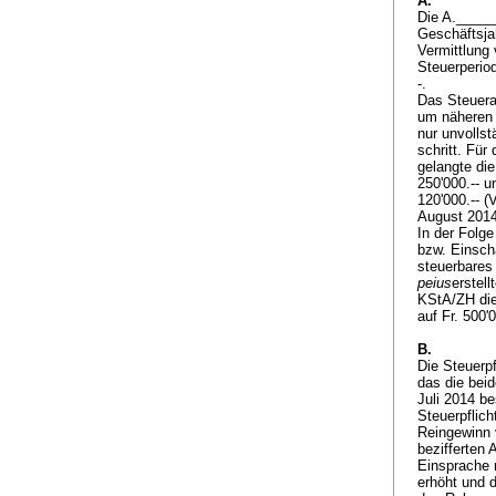
A.
Die A._____
Geschäftsjah
Vermittlung 
Steuerperiod
-.
Das Steuera
um näheren 
nur unvolls
schritt. Fü
gelangte di
250'000.-- 
120'000.-- 
August 201
In der Folge
bzw. Einsch
steuerbares 
peius
erstel
KStA/ZH die
auf Fr. 500'
B.
Die Steuerp
das die bei
Juli 2014 be
Steuerpflic
Reingewinn 
bezifferten
Einsprache 
erhöht und d