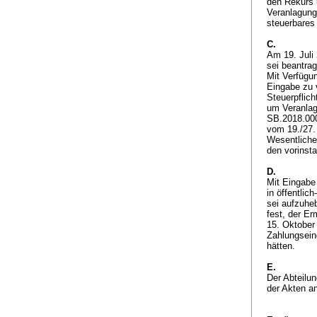
den Rekurs 
Veranlagung
steuerbares 
C.
Am 19. Juli
sei beantrag
Mit Verfügun
Eingabe zu v
Steuerpflic
um Veranlag
SB.2018.000
vom 19./27. 
Wesentliche
den vorinst
D.
Mit Eingabe
in öffentlic
sei aufzuheb
fest, der E
15. Oktober 
Zahlungsein
hätten.
E.
Der Abteilun
der Akten a