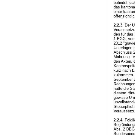
befindet si
das kantona
einer kanto
offensichtli
2.2.3.
Der Un
Voraussetzu
den für das 
1 BGG
; vor
2012 "gravi
Unterlagen n
Abschluss 20
Mahnung - w
den Akten, 
Kantonspoli
kurz nach E
zukommen. A
September 20
Rechnungen 
hatte die St
diesem Hint
gewisse Ums
unvollständ
Steuerpflich
Voraussetz
2.2.4.
Folgli
Begründungs
Abs. 2 DBG
Bundesgerich