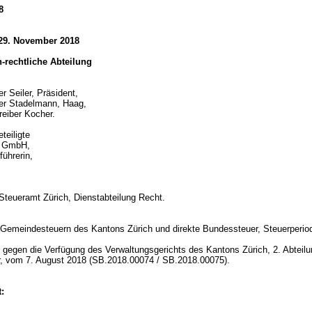
8
 29. November 2018
ch-rechtliche Abteilung
r Seiler, Präsident,
er Stadelmann, Haag,
reiber Kocher.
teiligte
_ GmbH,
ührerin,
Steueramt Zürich, Dienstabteilung Recht.
d
 Gemeindesteuern des Kantons Zürich und direkte Bundessteuer, Steuerperi
gegen die Verfügung des Verwaltungsgerichts des Kantons Zürich, 2. Abteilu
er, vom 7. August 2018 (SB.2018.00074 / SB.2018.00075).
: