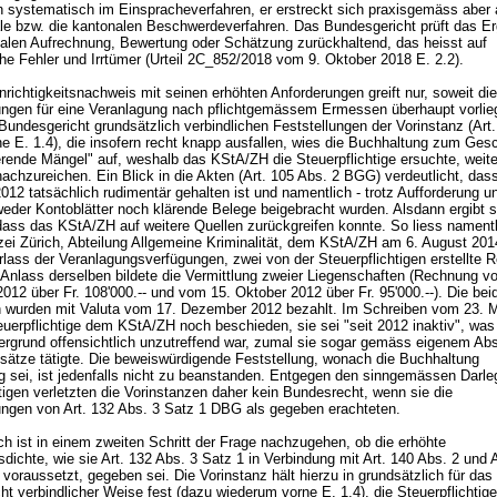
ch systematisch im Einspracheverfahren, er erstreckt sich praxisgemäss aber
le bzw. die kantonalen Beschwerdeverfahren. Das Bundesgericht prüft das E
nalen Aufrechnung, Bewertung oder Schätzung zurückhaltend, das heisst auf
che Fehler und Irrtümer (Urteil 2C_852/2018 vom 9. Oktober 2018 E. 2.2).
richtigkeitsnachweis mit seinen erhöhten Anforderungen greift nur, soweit die
ngen für eine Veranlagung nach pflichtgemässem Ermessen überhaupt vorlie
Bundesgericht grundsätzlich verbindlichen Feststellungen der Vorinstanz (
Art
ne E. 1.4), die insofern recht knapp ausfallen, wies die Buchhaltung zum Gesc
erende Mängel" auf, weshalb das KStA/ZH die Steuerpflichtige ersuchte, weit
achzureichen. Ein Blick in die Akten (
Art. 105 Abs. 2 BGG
) verdeutlicht, das
12 tatsächlich rudimentär gehalten ist und namentlich - trotz Aufforderung u
eder Kontoblätter noch klärende Belege beigebracht wurden. Alsdann ergibt s
dass das KStA/ZH auf weitere Quellen zurückgreifen konnte. So liess namentl
zei Zürich, Abteilung Allgemeine Kriminalität, dem KStA/ZH am 6. August 201
rlass der Veranlagungsverfügungen, zwei von der Steuerpflichtigen erstellte
nlass derselben bildete die Vermittlung zweier Liegenschaften (Rechnung v
12 über Fr. 108'000.-- und vom 15. Oktober 2012 über Fr. 95'000.--). Die bei
wurden mit Valuta vom 17. Dezember 2012 bezahlt. Im Schreiben vom 23. 
euerpflichtige dem KStA/ZH noch beschieden, sie sei "seit 2012 inaktiv", was
ergrund offensichtlich unzutreffend war, zumal sie sogar gemäss eigenem Ab
ätze tätigte. Die beweiswürdigende Feststellung, wonach die Buchhaltung
ig sei, ist jedenfalls nicht zu beanstanden. Entgegen den sinngemässen Darl
tigen verletzten die Vorinstanzen daher kein Bundesrecht, wenn sie die
ungen von
Art. 132 Abs. 3 Satz 1 DBG
als gegeben erachteten.
ch ist in einem zweiten Schritt der Frage nachzugehen, ob die erhöhte
dichte, wie sie Art. 132 Abs. 3 Satz 1 in Verbindung mit
Art. 140 Abs. 2 und
A
voraussetzt, gegeben sei. Die Vorinstanz hält hierzu in grundsätzlich für das
t verbindlicher Weise fest (dazu wiederum vorne E. 1.4), die Steuerpflichtig