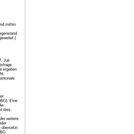
und mithin
gegenstand
geweitet (
. Juli
tsfrage.
de ergeben
ht.
kantonale
er
 DBG
). Eine
die
t dies,
r
der weitere
eder
h übersetzt
 DBG