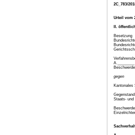
2C_783/201
Urteil vom
II. öffentli
Besetzung
Bundesrichte
Bundesricht
Gerichtssch
Verfahrensbe
A._______
Beschwerdef
gegen
Kantonales 
Gegenstan
Staats- und
Beschwerde 
Einzelricht
Sachverhalt