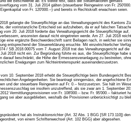
und die Beschwerde ab. Es stellte fest, dass die Steuerfaktoren gemäss
sverfügung vom 31. Juli 2014 gälten (steuerbarer Reingewinn von Fr. 250'000.
Eigenkapital von Fr. 120'000.--) und bereits in Rechtskraft erwachsen seien.
 2018 gelangte die Steuerpflichtige an das Verwaltungsgericht des Kantons Zü
te, der vorinstanzliche Entscheid sei aufzuheben, da er auf falschen Tatsach
g vom 20. Juli 2018 forderte das Verwaltungsgericht die Steuerpflichtige auf, 
erbessern, ansonsten darauf nicht eingetreten werde. Am 27. Juli 2018 reicht
htige eine ergänzte Beschwerdeschrift samt Beilagen nach, in welcher sie si
ung entsprechend der Steuererklärung ersuchte. Mit einzelrichterlicher Verfü
74 / SB.2018.00075 vom 7. August 2018 trat das Verwaltungsgericht auf die
Juli 2018 nicht ein. Zur Begründung führte es aus, die Steuerpflichtige habe 
n darauf beschränkt, die Höhe der Ermessensveranlagung zu bestreiten, ohne
anzlichen Erwägungen zum Nichteintretenspunkt auseinanderzusetzen.
 vom 10. September 2018 erhebt die Steuerpflichtige beim Bundesgericht Be
h-rechtlichen Angelegenheiten. Sie beantragt sinngemäss, der angefochtene E
en und der steuerbare Reingewinn auf Fr. 0.-- festzusetzen. Sie hält im Wese
rmessenszuschlag sei insofern unzutreffend, als sie zwar am 1. September 2
2012 Vermittlungsprovisionen von Fr. 108'000.-- bzw. Fr. 95'000.-- fakturiert h
gang sei aber ausgeblieben, weshalb die Provisionen unberücksichtigt zu ble
gspräsident hat als Instruktionsrichter (
Art. 32 Abs. 1 BGG
[SR 173.110]) den
ngeordnet, von einem Schriftenwechsel (
Art. 102 BGG
) aber abgesehen.