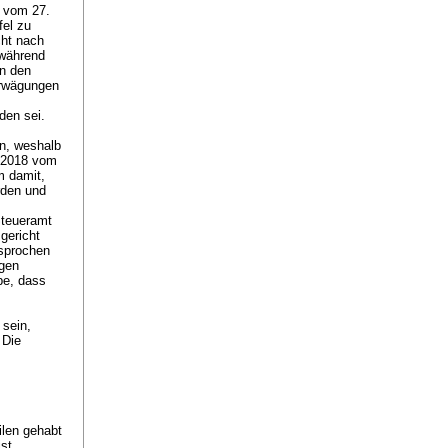
g vom 27.
fel zu
cht nach
 während
in den
Erwägungen
rden sei.
en, weshalb
1/2018 vom
m damit,
rden und
Steueramt
gericht
tsprochen
egen
be, dass
 sein,
 Die
ilen gehabt
st.