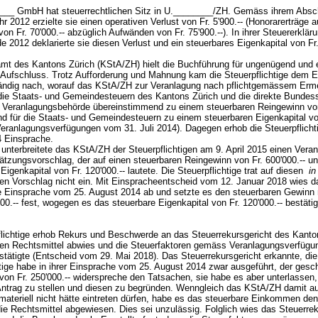
___ GmbH hat steuerrechtlichen Sitz in U.________/ZH. Gemäss ihrem Abs
r 2012 erzielte sie einen operativen Verlust von Fr. 5'900.-- (Honorarerträge 
von Fr. 70'000.-- abzüglich Aufwänden von Fr. 75'900.--). In ihrer Steuererklär
e 2012 deklarierte sie diesen Verlust und ein steuerbares Eigenkapital von Fr.
mt des Kantons Zürich (KStA/ZH) hielt die Buchführung für ungenügend und 
Aufschluss. Trotz Aufforderung und Mahnung kam die Steuerpflichtige dem 
tändig nach, worauf das KStA/ZH zur Veranlagung nach pflichtgemässem Er
r die Staats- und Gemeindesteuern des Kantons Zürich und die direkte Bundes
e Veranlagungsbehörde übereinstimmend zu einem steuerbaren Reingewinn vo
und für die Staats- und Gemeindesteuern zu einem steuerbaren Eigenkapital vo
(Veranlagungsverfügungen vom 31. Juli 2014). Dagegen erhob die Steuerpflicht
4 Einsprache.
 unterbreitete das KStA/ZH der Steuerpflichtigen am 9. April 2015 einen Vera
ätzungsvorschlag, der auf einen steuerbaren Reingewinn von Fr. 600'000.-- un
Eigenkapital von Fr. 120'000.-- lautete. Die Steuerpflichtige trat auf diesen
in
lten Vorschlag nicht ein. Mit Einspracheentscheid vom 12. Januar 2018 wies d
 Einsprache vom 25. August 2014 ab und setzte es den steuerbaren Gewinn
000.-- fest, wogegen es das steuerbare Eigenkapital von Fr. 120'000.-- bestäti
flichtige erhob Rekurs und Beschwerde an das Steuerrekursgericht des Kanto
den Rechtsmittel abwies und die Steuerfaktoren gemäss Veranlagungsverfügu
stätigte (Entscheid vom 29. Mai 2018). Das Steuerrekursgericht erkannte, die
htige habe in ihrer Einsprache vom 25. August 2014 zwar ausgeführt, der gesc
von Fr. 250'000.-- widerspreche den Tatsachen, sie habe es aber unterlassen,
 Antrag zu stellen und diesen zu begründen. Wenngleich das KStA/ZH damit au
materiell nicht hätte eintreten dürfen, habe es das steuerbare Einkommen de
ie Rechtsmittel abgewiesen. Dies sei unzulässig. Folglich wies das Steuerrek