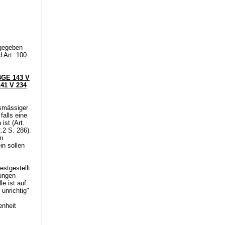
 gegeben
nd
Art. 100
BGE 143 V
41 V 234
gsmässiger
falls eine
ist (
Art.
.2 S. 286).
en
in sollen
estgestellt
lungen
le ist auf
 unrichtig"
enheit