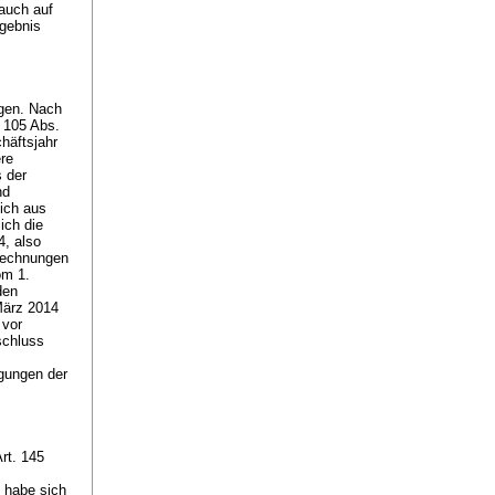
 auch auf
rgebnis
gen. Nach
. 105 Abs.
häftsjahr
ere
s der
nd
ich aus
ich die
4, also
 Rechnungen
om 1.
den
März 2014
 vor
schluss
egungen der
rt. 145
e habe sich