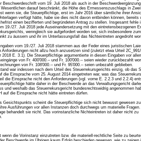
er Beschwerdeschrift vom 19. Juli 2018 als auch in der Beschwerdeergänzun
m Wesentlichen darauf beschränkt, die Höhe des Ermessenszuschlags in Zwei
st wenn sie, die Steuerpflichtige, erst im Jahr 2016 über sämtliche ihrer Ansi
nterlagen verfügt hätte, habe sie dies nicht davon entbinden können, bereits
hefrist einen bezifferten und begründeten Antrag zu stellen. Insgesamt fehle 
m 19./27. Juli 2018 jede Auseinandersetzung mit den eintretensbezogenen 
ekursgerichts, wenngleich sie aufgefordert worden sei, sich insbesondere zum
unkt zu äussern und ihr im Unterlassungsfall das Nichteintreten angedroht wo
ngaben vom 19./27. Juli 2018 stammen aus der Feder eines juristischen Lai
en Anforderungen nicht allzu hoch anzusetzen sind (zuletzt etwa Urteil 2C_99
2018 E. 3.1). Die Steuerpflichtige argumentierte in diesen Eingaben vor alle
eingänge von Fr. 400'000.-- und Fr. 100'000.-- seien wieder zurückbezahlt wo
echnungen von Fr. 108'000.-- und Fr. 95'000.-- seien unbezahlt geblieben.
stand war indessen nach dem Urteil des Steuerrekursgerichts einzig, ob das 
uf die Einsprache vom 25. August 2014 eingetreten war, was das Steuerrekurs
eil die Einsprache nicht den Anforderungen (vgl. vorne E. 2.2.3 und 2.2.4) en
euerpflichtige hätte daher in der Beschwerde an das Verwaltungsgericht darl
s und weshalb das Steuerrekursgericht bundesrechtswidrig angenommen ha
 auf die Einsprache nicht hätte eintreten dürfen.
 Gesichtspunkts scheint die Steuerpflichtige sich nicht bewusst gewesen zu
 ihre Ausführungen vor allen Instanzen doch durchwegs um materielle Fragen.
age behandelt sie nicht. Das vorinstanzliche Nichteintreten ist daher nicht zu
en.
 wenn die Vorinstanz einzutreten bzw. die materiell-rechtliche Seite zu beurte
 der Beschwerde im Übrigen kaum Erfolg beschieden gewesen, wie zu zeigen i