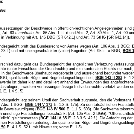
n:
ales
ussetzungen der Beschwerde in öffentlich-rechtlichen Angelegenheiten sind
 a, Art. 83
e contrario
, Art. 86 Abs. 1 lit. d und Abs. 2,
Art. 89 Abs. 1,
Art. 90 u
in Verbindung mit
Art. 146 DBG
[SR 642.1] und
Art. 73 StHG
[SR 642.14]).
desgericht prüft das Bundesrecht von Amtes wegen (
Art. 106 Abs. 1 BGG
;
 23 f.) und mit uneingeschränkter (voller) Kognition (
Art. 95 lit. a BGG
;
BGE 1
).
rschied dazu geht das Bundesgericht der angeblichen Verletzung verfassun
chte (unter Einschluss der Grundrechte) und rein kantonalen Rechts nur nach, 
 in der Beschwerde überhaupt vorgebracht und ausreichend begründet worden 
 BGG
; qualifizierte Rüge- und Begründungsobliegenheit;
BGE 143 II 283
E. 1.2
hwerde ist daher klar und detailliert anhand der Erwägungen des angefochten
arzulegen, inwiefern verfassungsmässige Individualrechte verletzt worden se
1
E. 1.4 S. 5).
esgericht legt seinem Urteil den Sachverhalt zugrunde, den die Vorinstanz f
5 Abs. 1 BGG
;
BGE 144 V 173
E. 1.2 S. 175). Zu den tatsächlichen Feststel
die Beweiswürdigung (
BGE 143 IV 500
E. 1.1 S. 503). Die Sachverhaltskontrol
ch unrichtige Feststellungen beschränkt (
Art. 105 Abs. 2 BGG
). "Offensichtlich
kürlich" gleichzusetzen (
BGE 144 IV 35
E. 2.3.3 S. 42 f.). Die Anfechtung der
chen Feststellungen unterliegt der qualifizierten Rüge- und Begründungsoblieg
 50
E. 4.1 S. 52 f. mit Hinweisen; vorne E. 1.3).