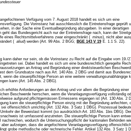
Bundessteuer
 angefochtenen Verfügung vom 7. August 2018 handelt es sich um eine
ensverfügung. Die Vorinstanz hat ausschliesslich die Eintretensfrage geprüft 
ehen, in der Sache eine Eventualbegründung abzugeben. In einer derartigen
on geht das Bundesgericht auch nur der Eintretensfrage nach, kann der Streit
fe eines Rechtsmittelverfahrens zwar eingeschränkt (
minus
), nicht aber aus
geändert (
aliud
) werden (
Art. 99 Abs. 2 BGG
;
BGE 143 V 19
E. 1.1 S. 22).
ig kann daher nur sein, ob die Vorinstanz zu Recht auf die Eingabe vom 19./27
ingetreten sei. Dabei handelt es sich um eine bundesrechtlich geregelte Rech
raussetzungen an Antrag und Begründung einer direktsteuerlichen Beschwer
dest dem Grundsatze nach aus
Art. 140 Abs. 2 DBG
und damit aus Bundesrec
t, wenn die steuerpflichtige Person an eine weitere verwaltungsunabhängige 
angen kann (
Art. 145 Abs. 2 DBG
).
ch erhöhte Anforderungen an den Antrag und vor allem die Begründung einer
rlichen Beschwerde herrschen, wenn die Veranlagungsverfügung vollständig od
eilweise aufgrund pflichtgemässen Ermessens ergangen ist (
Art. 130 Abs. 2
gung kann die steuerpflichtige Person einzig mit der Begründung anfechten, 
sei offensichtlich unrichtig (
Art. 132 Abs. 3 Satz 1 DBG
). Prozessual bedeute
 Umkehr der Beweislast kommt (so ausdrücklich
Art. 183 Abs. 1bis DBG
). De
itsnachweis ist umfassend anzutreten. Die steuerpflichtige Person kann entwe
l nachreichen, wodurch die Untersuchungspflicht der kantonalen Behörden wi
r aber aufzeigen, dass die angefochtene Veranlagungsverfügung offensichtlic
dingt grobe methodische oder rechnerische Fehler. Artikel 132 Abs. 3 Satz 1