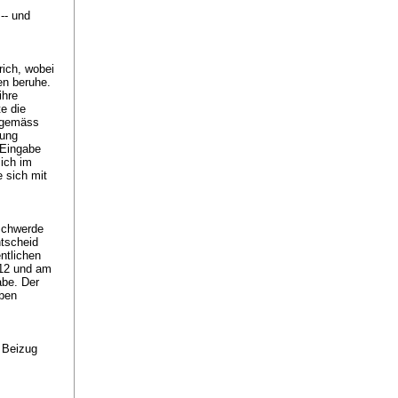
-- und
rich, wobei
en beruhe.
ihre
e die
nngemäss
gung
 Eingabe
sich im
 sich mit
schwerde
ntscheid
ntlichen
012 und am
abe. Der
iben
 Beizug