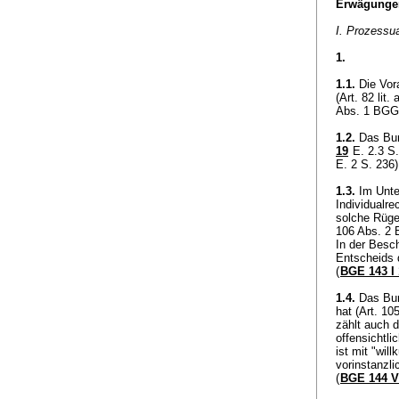
Erwägunge
I. Prozessu
1.
1.1.
Die Vora
(Art. 82 lit.
Abs. 1 BGG
1.2.
Das Bun
19
E. 2.3 S.
E. 2 S. 236
1.3.
Im Unte
Individualre
solche Rüge
106 Abs. 2
In der Besc
Entscheids d
(
BGE 143 I 
1.4.
Das Bund
hat (
Art. 10
zählt auch 
offensichtli
ist mit "will
vorinstanzli
(
BGE 144 V