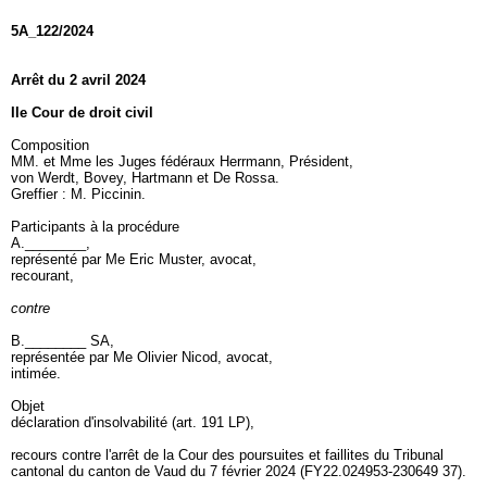
5A_122/2024
Arrêt du 2 avril 2024
IIe Cour de droit civil
Composition
MM. et Mme les Juges fédéraux Herrmann, Président,
von Werdt, Bovey, Hartmann et De Rossa.
Greffier : M. Piccinin.
Participants à la procédure
A.________,
représenté par Me Eric Muster, avocat,
recourant,
contre
B.________ SA,
représentée par Me Olivier Nicod, avocat,
intimée.
Objet
déclaration d'insolvabilité (
art. 191 LP
),
recours contre l'arrêt de la Cour des poursuites et faillites du Tribunal
cantonal du canton de Vaud du 7 février 2024 (FY22.024953-230649 37).