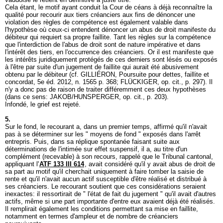
Cela étant, le motif ayant conduit la Cour de céans à déjà reconnaître la
qualité pour recourir aux tiers créanciers aux fins de dénoncer une
violation des règles de compétence est également valable dans
l'hypothèse où ceux-ci entendent dénoncer un abus de droit manifeste du
débiteur qui requiert sa propre faillite. Tant les règles sur la compétence
que l'interdiction de l'abus de droit sont de nature impérative et dans
l'intérêt des tiers, en l'occurrence des créanciers. Or il est manifeste que
les intérêts juridiquement protégés de ces derniers sont lésés ou exposés
à l'être par suite d'un jugement de faillite qui aurait été abusivement
obtenu par le débiteur (cf. GILLIÉRON, Poursuite pour dettes, faillite et
concordat, 5e éd. 2012, n. 1565 p. 368; FLÜCKIGER, op. cit., p. 297). Il
n'y a donc pas de raison de traiter différemment ces deux hypothèses
(dans ce sens: JAKOB/HUNSPERGER, op. cit., p. 203).
Infondé, le grief est rejeté.
5.
Sur le fond, le recourant a, dans un premier temps, affirmé qu'il n'avait
pas à se déterminer sur les " moyens de fond " exposés dans l'arrêt
entrepris. Puis, dans sa réplique spontanée faisant suite aux
déterminations de l'intimée sur effet suspensif, il a, au titre d'un
complément (recevable) à son recours, rappelé que le Tribunal cantonal,
appliquant l'
ATF 133 III 614
, avait considéré qu'il y avait abus de droit de
sa part au motif qu'il cherchait uniquement à faire tomber la saisie de
rente et qu'il n'avait aucun actif susceptible d'être réalisé et distribué à
ses créanciers. Le recourant soutient que ces considérations seraient
inexactes: il ressortirait de " l'état de fait du jugement " qu'il avait d'autres
actifs, même si une part importante d'entre eux avaient déjà été réalisés.
Il remplirait également les conditions permettant sa mise en faillite,
notamment en termes d'ampleur et de nombre de créanciers