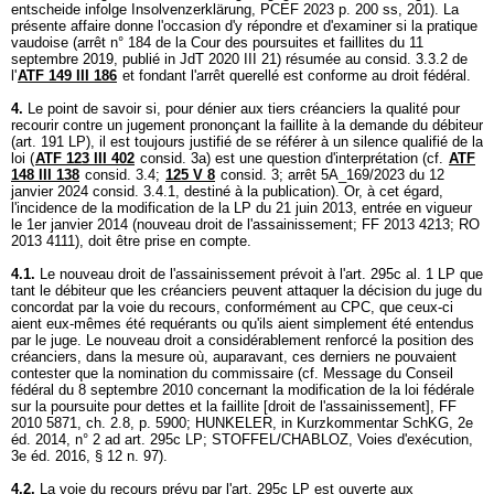
entscheide infolge Insolvenzerklärung, PCEF 2023 p. 200 ss, 201). La
présente affaire donne l'occasion d'y répondre et d'examiner si la pratique
vaudoise (arrêt n° 184 de la Cour des poursuites et faillites du 11
septembre 2019, publié in JdT 2020 III 21) résumée au consid. 3.3.2 de
l'
ATF 149 III 186
et fondant l'arrêt querellé est conforme au droit fédéral.
4.
Le point de savoir si, pour dénier aux tiers créanciers la qualité pour
recourir contre un jugement prononçant la faillite à la demande du débiteur
(
art. 191 LP
), il est toujours justifié de se référer à un silence qualifié de la
loi (
ATF 123 III 402
consid. 3a) est une question d'interprétation (cf.
ATF
148 III 138
consid. 3.4;
125 V 8
consid. 3; arrêt 5A_169/2023 du 12
janvier 2024 consid. 3.4.1, destiné à la publication). Or, à cet égard,
l'incidence de la modification de la LP du 21 juin 2013, entrée en vigueur
le 1er janvier 2014 (nouveau droit de l'assainissement; FF 2013 4213; RO
2013 4111), doit être prise en compte.
4.1.
Le nouveau droit de l'assainissement prévoit à l'
art. 295c al. 1 LP
que
tant le débiteur que les créanciers peuvent attaquer la décision du juge du
concordat par la voie du recours, conformément au CPC, que ceux-ci
aient eux-mêmes été requérants ou qu'ils aient simplement été entendus
par le juge. Le nouveau droit a considérablement renforcé la position des
créanciers, dans la mesure où, auparavant, ces derniers ne pouvaient
contester que la nomination du commissaire (cf. Message du Conseil
fédéral du 8 septembre 2010 concernant la modification de la loi fédérale
sur la poursuite pour dettes et la faillite [droit de l'assainissement], FF
2010 5871, ch. 2.8, p. 5900; HUNKELER, in Kurzkommentar SchKG, 2e
éd. 2014, n° 2 ad
art. 295c LP
; STOFFEL/CHABLOZ, Voies d'exécution,
3e éd. 2016, § 12 n. 97).
4.2.
La voie du recours prévu par l'
art. 295c LP
est ouverte aux