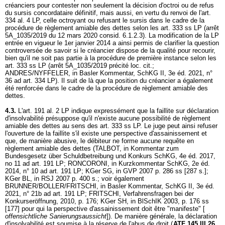
créanciers pour contester non seulement la décision d'octroi ou de refus
du sursis concordataire définitif, mais aussi, en vertu du renvoi de l'
art.
334 al. 4 LP
, celle octroyant ou refusant le sursis dans le cadre de la
procédure de règlement amiable des dettes selon les
art. 333 ss LP
(arrêt
5A_1035/2019 du 12 mars 2020 consid. 6.1.2.3). La modification de la LP
entrée en vigueur le 1er janvier 2014 a ainsi permis de clarifier la question
controversée de savoir si le créancier dispose de la qualité pour recourir,
bien qu'il ne soit pas partie à la procédure de première instance selon les
art. 333 ss LP
(arrêt 5A_1035/2019 précité loc. cit.;
ANDRES/NYFFELER, in Basler Kommentar, SchKG II, 3e éd. 2021, n°
36 ad
art. 334 LP
). Il suit de là que la position du créancier a également
été renforcée dans le cadre de la procédure de règlement amiable des
dettes.
4.3.
L'
art. 191 al. 2 LP
indique expressément que la faillite sur déclaration
d'insolvabilité présuppose qu'il n'existe aucune possibilité de règlement
amiable des dettes au sens des
art. 333 ss LP
. Le juge peut ainsi refuser
l'ouverture de la faillite s'il existe une perspective d'assainissement et
que, de manière abusive, le débiteur ne forme aucune requête en
règlement amiable des dettes (TALBOT, in Kommentar zum
Bundesgesetz über Schuldbetreibung und Konkurs SchKG, 4e éd. 2017,
no 11 ad
art. 191 LP
; RONCORONI, in Kurzkommentar SchKG, 2e éd.
2014, n° 10 ad
art. 191 LP
; KGer SG, in GVP 2007 p. 286 ss [287 s.];
KGer BL, in RSJ 2007 p. 400 s.; voir également
BRUNNER/BOLLER/FRITSCHI, in Basler Kommentar, SchKG II, 3e éd.
2021, n° 21b ad
art. 191 LP
; FRITSCHI, Verfahrensfragen bei der
Konkurseröffnung, 2010, p. 176; KGer SH, in BlSchIK 2003, p. 176 ss
[177] pour qui la perspective d'assainissement doit être "manifeste" [
offensichtliche Sanierungsaussicht
]). De manière générale, la déclaration
d'insolvabilité est soumise à la réserve de l'abus de droit (
ATF 145 III 26