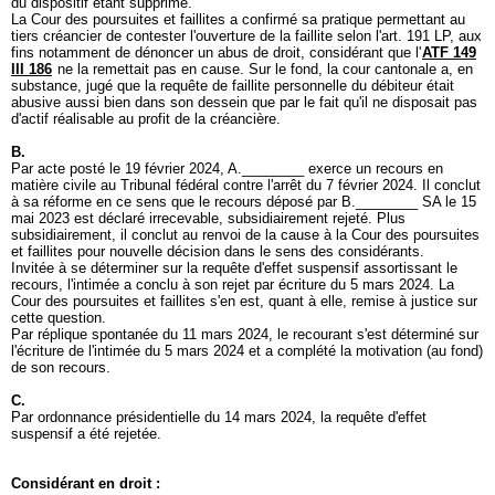
du dispositif étant supprimé.
La Cour des poursuites et faillites a confirmé sa pratique permettant au
tiers créancier de contester l'ouverture de la faillite selon l'
art. 191 LP
, aux
fins notamment de dénoncer un abus de droit, considérant que l'
ATF 149
III 186
ne la remettait pas en cause. Sur le fond, la cour cantonale a, en
substance, jugé que la requête de faillite personnelle du débiteur était
abusive aussi bien dans son dessein que par le fait qu'il ne disposait pas
d'actif réalisable au profit de la créancière.
B.
Par acte posté le 19 février 2024, A.________ exerce un recours en
matière civile au Tribunal fédéral contre l'arrêt du 7 février 2024. Il conclut
à sa réforme en ce sens que le recours déposé par B.________ SA le 15
mai 2023 est déclaré irrecevable, subsidiairement rejeté. Plus
subsidiairement, il conclut au renvoi de la cause à la Cour des poursuites
et faillites pour nouvelle décision dans le sens des considérants.
Invitée à se déterminer sur la requête d'effet suspensif assortissant le
recours, l'intimée a conclu à son rejet par écriture du 5 mars 2024. La
Cour des poursuites et faillites s'en est, quant à elle, remise à justice sur
cette question.
Par réplique spontanée du 11 mars 2024, le recourant s'est déterminé sur
l'écriture de l'intimée du 5 mars 2024 et a complété la motivation (au fond)
de son recours.
C.
Par ordonnance présidentielle du 14 mars 2024, la requête d'effet
suspensif a été rejetée.
Considérant en droit :