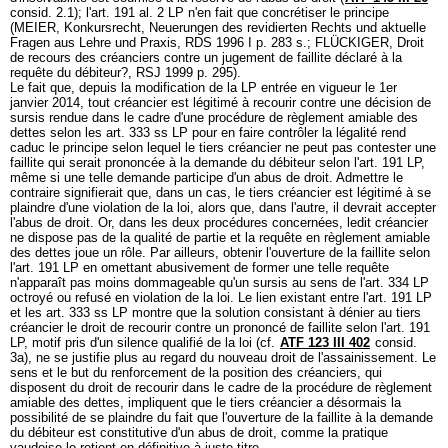
consid. 2.1); l'
art. 191 al. 2 LP
n'en fait que concrétiser le principe
(MEIER, Konkursrecht, Neuerungen des revidierten Rechts und aktuelle
Fragen aus Lehre und Praxis, RDS 1996 I p. 283 s.; FLÜCKIGER, Droit
de recours des créanciers contre un jugement de faillite déclaré à la
requête du débiteur?, RSJ 1999 p. 295).
Le fait que, depuis la modification de la LP entrée en vigueur le 1er
janvier 2014, tout créancier est légitimé à recourir contre une décision de
sursis rendue dans le cadre d'une procédure de règlement amiable des
dettes selon les
art. 333 ss LP
pour en faire contrôler la légalité rend
caduc le principe selon lequel le tiers créancier ne peut pas contester une
faillite qui serait prononcée à la demande du débiteur selon l'
art. 191 LP
,
même si une telle demande participe d'un abus de droit. Admettre le
contraire signifierait que, dans un cas, le tiers créancier est légitimé à se
plaindre d'une violation de la loi, alors que, dans l'autre, il devrait accepter
l'abus de droit. Or, dans les deux procédures concernées, ledit créancier
ne dispose pas de la qualité de partie et la requête en règlement amiable
des dettes joue un rôle. Par ailleurs, obtenir l'ouverture de la faillite selon
l'
art. 191 LP
en omettant abusivement de former une telle requête
n'apparaît pas moins dommageable qu'un sursis au sens de l'
art. 334 LP
octroyé ou refusé en violation de la loi. Le lien existant entre l'
art. 191 LP
et les
art. 333 ss LP
montre que la solution consistant à dénier au tiers
créancier le droit de recourir contre un prononcé de faillite selon l'
art. 191
LP
, motif pris d'un silence qualifié de la loi (cf.
ATF 123 III 402
consid.
3a), ne se justifie plus au regard du nouveau droit de l'assainissement. Le
sens et le but du renforcement de la position des créanciers, qui
disposent du droit de recourir dans le cadre de la procédure de règlement
amiable des dettes, impliquent que le tiers créancier a désormais la
possibilité de se plaindre du fait que l'ouverture de la faillite à la demande
du débiteur est constitutive d'un abus de droit, comme la pratique
vaudoise le retient en définitive à juste titre.