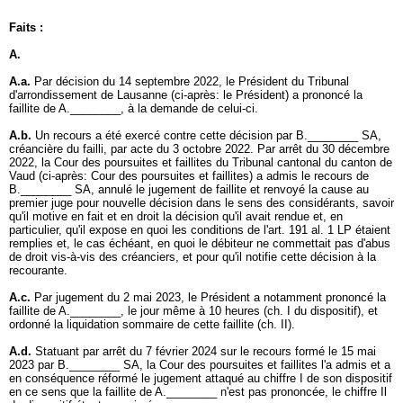
Faits :
A.
A.a.
Par décision du 14 septembre 2022, le Président du Tribunal
d'arrondissement de Lausanne (ci-après: le Président) a prononcé la
faillite de A.________, à la demande de celui-ci.
A.b.
Un recours a été exercé contre cette décision par B.________ SA,
créancière du failli, par acte du 3 octobre 2022. Par arrêt du 30 décembre
2022, la Cour des poursuites et faillites du Tribunal cantonal du canton de
Vaud (ci-après: Cour des poursuites et faillites) a admis le recours de
B.________ SA, annulé le jugement de faillite et renvoyé la cause au
premier juge pour nouvelle décision dans le sens des considérants, savoir
qu'il motive en fait et en droit la décision qu'il avait rendue et, en
particulier, qu'il expose en quoi les conditions de l'
art. 191 al. 1 LP
étaient
remplies et, le cas échéant, en quoi le débiteur ne commettait pas d'abus
de droit vis-à-vis des créanciers, et pour qu'il notifie cette décision à la
recourante.
A.c.
Par jugement du 2 mai 2023, le Président a notamment prononcé la
faillite de A.________, le jour même à 10 heures (ch. I du dispositif), et
ordonné la liquidation sommaire de cette faillite (ch. II).
A.d.
Statuant par arrêt du 7 février 2024 sur le recours formé le 15 mai
2023 par B.________ SA, la Cour des poursuites et faillites l'a admis et a
en conséquence réformé le jugement attaqué au chiffre I de son dispositif
en ce sens que la faillite de A.________ n'est pas prononcée, le chiffre Il