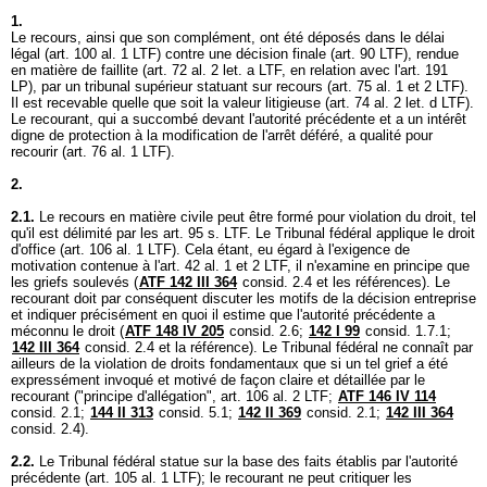
1.
Le recours, ainsi que son complément, ont été déposés dans le délai
légal (
art. 100 al. 1 LTF
) contre une décision finale (
art. 90 LTF
), rendue
en matière de faillite (
art. 72 al. 2 let. a LTF
, en relation avec l'
art. 191
LP
), par un tribunal supérieur statuant sur recours (
art. 75 al. 1 et 2 LTF
).
Il est recevable quelle que soit la valeur litigieuse (
art. 74 al. 2 let
. d LTF).
Le recourant, qui a succombé devant l'autorité précédente et a un intérêt
digne de protection à la modification de l'arrêt déféré, a qualité pour
recourir (
art. 76 al. 1 LTF
).
2.
2.1.
Le recours en matière civile peut être formé pour violation du droit, tel
qu'il est délimité par les art. 95 s. LTF. Le Tribunal fédéral applique le droit
d'office (
art. 106 al. 1 LTF
). Cela étant, eu égard à l'exigence de
motivation contenue à l'
art. 42 al. 1 et 2 LTF
, il n'examine en principe que
les griefs soulevés (
ATF 142 III 364
consid. 2.4 et les références). Le
recourant doit par conséquent discuter les motifs de la décision entreprise
et indiquer précisément en quoi il estime que l'autorité précédente a
méconnu le droit (
ATF 148 IV 205
consid. 2.6;
142 I 99
consid. 1.7.1;
142 III 364
consid. 2.4 et la référence). Le Tribunal fédéral ne connaît par
ailleurs de la violation de droits fondamentaux que si un tel grief a été
expressément invoqué et motivé de façon claire et détaillée par le
recourant ("principe d'allégation",
art. 106 al. 2 LTF
;
ATF 146 IV 114
consid. 2.1;
144 II 313
consid. 5.1;
142 II 369
consid. 2.1;
142 III 364
consid. 2.4).
2.2.
Le Tribunal fédéral statue sur la base des faits établis par l'autorité
précédente (
art. 105 al. 1 LTF
); le recourant ne peut critiquer les