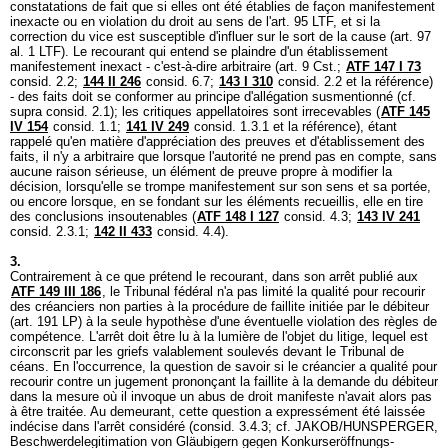
constatations de fait que si elles ont été établies de façon manifestement
inexacte ou en violation du droit au sens de l'
art. 95 LTF
, et si la
correction du vice est susceptible d'influer sur le sort de la cause (
art. 97
al. 1 LTF
). Le recourant qui entend se plaindre d'un établissement
manifestement inexact - c'est-à-dire arbitraire (
art. 9 Cst.
;
ATF 147 I 73
consid. 2.2;
144 II 246
consid. 6.7;
143 I 310
consid. 2.2 et la référence)
- des faits doit se conformer au principe d'allégation susmentionné (cf.
supra consid. 2.1); les critiques appellatoires sont irrecevables (
ATF 145
IV 154
consid. 1.1;
141 IV 249
consid. 1.3.1 et la référence), étant
rappelé qu'en matière d'appréciation des preuves et d'établissement des
faits, il n'y a arbitraire que lorsque l'autorité ne prend pas en compte, sans
aucune raison sérieuse, un élément de preuve propre à modifier la
décision, lorsqu'elle se trompe manifestement sur son sens et sa portée,
ou encore lorsque, en se fondant sur les éléments recueillis, elle en tire
des conclusions insoutenables (
ATF 148 I 127
consid. 4.3;
143 IV 241
consid. 2.3.1;
142 II 433
consid. 4.4).
3.
Contrairement à ce que prétend le recourant, dans son arrêt publié aux
ATF 149 III 186
, le Tribunal fédéral n'a pas limité la qualité pour recourir
des créanciers non parties à la procédure de faillite initiée par le débiteur
(
art. 191 LP
) à la seule hypothèse d'une éventuelle violation des règles de
compétence. L'arrêt doit être lu à la lumière de l'objet du litige, lequel est
circonscrit par les griefs valablement soulevés devant le Tribunal de
céans. En l'occurrence, la question de savoir si le créancier a qualité pour
recourir contre un jugement prononçant la faillite à la demande du débiteur
dans la mesure où il invoque un abus de droit manifeste n'avait alors pas
à être traitée. Au demeurant, cette question a expressément été laissée
indécise dans l'arrêt considéré (consid. 3.4.3; cf. JAKOB/HUNSPERGER,
Beschwerdelegitimation von Gläubigern gegen Konkurseröffnungs-