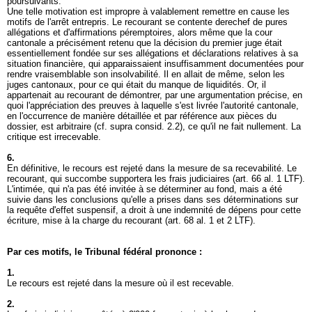
poursuivants.
Une telle motivation est impropre à valablement remettre en cause les
motifs de l'arrêt entrepris. Le recourant se contente derechef de pures
allégations et d'affirmations péremptoires, alors même que la cour
cantonale a précisément retenu que la décision du premier juge était
essentiellement fondée sur ses allégations et déclarations relatives à sa
situation financière, qui apparaissaient insuffisamment documentées pour
rendre vraisemblable son insolvabilité. Il en allait de même, selon les
juges cantonaux, pour ce qui était du manque de liquidités. Or, il
appartenait au recourant de démontrer, par une argumentation précise, en
quoi l'appréciation des preuves à laquelle s'est livrée l'autorité cantonale,
en l'occurrence de manière détaillée et par référence aux pièces du
dossier, est arbitraire (cf. supra consid. 2.2), ce qu'il ne fait nullement. La
critique est irrecevable.
6.
En définitive, le recours est rejeté dans la mesure de sa recevabilité. Le
recourant, qui succombe supportera les frais judiciaires (
art. 66 al. 1 LTF
).
L'intimée, qui n'a pas été invitée à se déterminer au fond, mais a été
suivie dans les conclusions qu'elle a prises dans ses déterminations sur
la requête d'effet suspensif, a droit à une indemnité de dépens pour cette
écriture, mise à la charge du recourant (
art. 68 al. 1 et 2 LTF
).
Par ces motifs, le Tribunal fédéral prononce :
1.
Le recours est rejeté dans la mesure où il est recevable.
2.