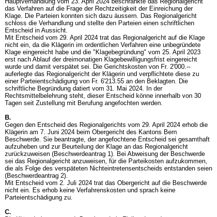
Hauptverhandlung vom 23. April 2024 beschränkte das Regionalgericht
das Verfahren auf die Frage der Rechtzeitigkeit der Einreichung der
Klage. Die Parteien konnten sich dazu äussern. Das Regionalgericht
schloss die Verhandlung und stellte den Parteien einen schriftlichen
Entscheid in Aussicht.
Mit Entscheid vom 29. April 2024 trat das Regionalgericht auf die Klage
nicht ein, da die Klägerin im ordentlichen Verfahren eine unbegründete
Klage eingereicht habe und die "Klagebegründung" vom 25. April 2023
erst nach Ablauf der dreimonatigen Klagebewilligungsfrist eingereicht
wurde und damit verspätet sei. Die Gerichtskosten von Fr. 2'000.--
auferlegte das Regionalgericht der Klägerin und verpflichtete diese zu
einer Parteientschädigung von Fr. 6'213.55 an den Beklagten. Die
schriftliche Begründung datiert vom 31. Mai 2024. In der
Rechtsmittelbelehrung steht, dieser Entscheid könne innerhalb von 30
Tagen seit Zustellung mit Berufung angefochten werden.
B.
Gegen den Entscheid des Regionalgerichts vom 29. April 2024 erhob die
Klägerin am 7. Juni 2024 beim Obergericht des Kantons Bern
Beschwerde. Sie beantragte, der angefochtene Entscheid sei gesamthaft
aufzuheben und zur Beurteilung der Klage an das Regionalgericht
zurückzuweisen (Beschwerdeantrag 1). Bei Abweisung der Beschwerde
sei das Regionalgericht anzuweisen, für die Parteikosten aufzukommen,
die als Folge des verspäteten Nichteintretensentscheids entstanden seien
(Beschwerdeantrag 2).
Mit Entscheid vom 2. Juli 2024 trat das Obergericht auf die Beschwerde
nicht ein. Es erhob keine Verfahrenskosten und sprach keine
Parteientschädigung zu.
C.