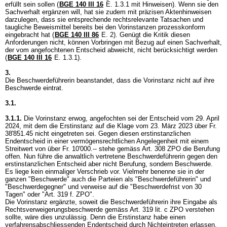
erfüllt sein sollen (
BGE 140 III 16
E. 1.3.1 mit Hinweisen). Wenn sie den
Sachverhalt ergänzen will, hat sie zudem mit präzisen Aktenhinweisen
darzulegen, dass sie entsprechende rechtsrelevante Tatsachen und
taugliche Beweismittel bereits bei den Vorinstanzen prozesskonform
eingebracht hat (
BGE 140 III 86
E. 2). Genügt die Kritik diesen
Anforderungen nicht, können Vorbringen mit Bezug auf einen Sachverhalt,
der vom angefochtenen Entscheid abweicht, nicht berücksichtigt werden
(
BGE 140 III 16
E. 1.3.1).
3.
Die Beschwerdeführerin beanstandet, dass die Vorinstanz nicht auf ihre
Beschwerde eintrat.
3.1.
3.1.1.
Die Vorinstanz erwog, angefochten sei der Entscheid vom 29. April
2024, mit dem die Erstinstanz auf die Klage vom 23. März 2023 über Fr.
38'851.45 nicht eingetreten sei. Gegen diesen erstinstanzlichen
Endentscheid in einer vermögensrechtlichen Angelegenheit mit einem
Streitwert von über Fr. 10'000.-- stehe gemäss
Art. 308 ZPO
die Berufung
offen. Nun führe die anwaltlich vertretene Beschwerdeführerin gegen den
erstinstanzlichen Entscheid aber nicht Berufung, sondern Beschwerde.
Es liege kein einmaliger Verschrieb vor. Vielmehr benenne sie in der
ganzen "Beschwerde" auch die Parteien als "Beschwerdeführerin" und
"Beschwerdegegner" und verweise auf die "Beschwerdefrist von 30
Tagen" oder "Art. 319 f. ZPO".
Die Vorinstanz ergänzte, soweit die Beschwerdeführerin ihre Eingabe als
Rechtsverweigerungsbeschwerde gemäss
Art. 319 lit. c ZPO
verstehen
sollte, wäre dies unzulässig. Denn die Erstinstanz habe einen
verfahrensabschliessenden Endentscheid durch Nichteintreten erlassen.