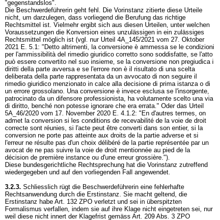
"gegenstandslos".
Die Beschwerdeführerin geht fehl. Die Vorinstanz zitierte diese Urteile
nicht, um darzulegen, dass vorliegend die Berufung das richtige
Rechtsmittel ist. Vielmehr ergibt sich aus diesen Urteilen, unter welchen
Voraussetzungen die Konversion eines unzulässigen in ein zulässiges
Rechtsmittel möglich ist (vgl. nur Urteil 4A_145/2021 vom 27. Oktober
2021 E. 5.1: "Detto altrimenti, la conversione è ammessa se le condizioni
per l'ammissibilità del rimedio giuridico corretto sono soddisfatte, se l'atto
può essere convertito nel suo insieme, se la conversione non pregiudica i
diritti della parte avversa e se l'errore non è il risultato di una scelta
deliberata della parte rappresentata da un avvocato di non seguire il
rimedio giuridico menzionato in calce alla decisione di prima istanza o di
un errore grossolano. Una conversione è invece esclusa se l'insorgente,
patrocinato da un difensore professionista, ha volutamente scelto una via
di diritto, benché non potesse ignorare che era errata." Oder das Urteil
5A_46/2020 vom 17. November 2020 E. 4.1.2: "En d'autres termes, on
admet la conversion si les conditions de recevabilité de la voie de droit
correcte sont réunies, si l'acte peut être converti dans son entier, si la
conversion ne porte pas atteinte aux droits de la partie adverse et si
l'erreur ne résulte pas d'un choix délibéré de la partie représentée par un
avocat de ne pas suivre la voie de droit mentionnée au pied de la
décision de première instance ou d'une erreur grossière.").
Diese bundesgerichtliche Rechtsprechung hat die Vorinstanz zutreffend
wiedergegeben und auf den vorliegenden Fall angewendet.
3.2.3.
Schliesslich rügt die Beschwerdeführerin eine fehlerhafte
Rechtsanwendung durch die Erstinstanz. Sie macht geltend, die
Erstinstanz habe
Art. 132 ZPO
verletzt und sei in überspitzten
Formalismus verfallen, indem sie auf ihre Klage nicht eingetreten sei, nur
weil diese nicht innert der Klagefrist gemäss
Art. 209 Abs. 3 ZPO