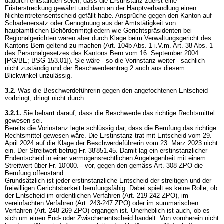
dadurch entstanden seien, dass die Erstinstanz zuerst eine
Fristerstreckung gewährt und dann an der Hauptverhandlung einen
Nichteintretensentscheid gefällt habe. Ansprüche gegen den Kanton auf
Schadenersatz oder Genugtuung aus der Amtstätigkeit von
hauptamtlichen Behördenmitgliedern wie Gerichtspräsidenten bei
Regionalgerichten wären aber durch Klage beim Verwaltungsgericht des
Kantons Bern geltend zu machen (Art. 104b Abs. 1 i.V.m. Art. 38 Abs. 1
des Personalgesetzes des Kantons Bern vom 16. September 2004
[PG/BE; BSG 153.01]). Sie wäre - so die Vorinstanz weiter - sachlich
nicht zuständig und der Beschwerdeantrag 2 auch aus diesem
Blickwinkel unzulässig.
3.2.
Was die Beschwerdeführerin gegen den angefochtenen Entscheid
vorbringt, dringt nicht durch.
3.2.1.
Sie beharrt darauf, dass die Beschwerde das richtige Rechtsmittel
gewesen sei.
Bereits die Vorinstanz legte schlüssig dar, dass die Berufung das richtige
Rechtsmittel gewesen wäre. Die Erstinstanz trat mit Entscheid vom 29.
April 2024 auf die Klage der Beschwerdeführerin vom 23. März 2023 nicht
ein. Der Streitwert betrug Fr. 38'851.45. Damit lag ein erstinstanzlicher
Endentscheid in einer vermögensrechtlichen Angelegenheit mit einem
Streitwert über Fr. 10'000.-- vor, gegen den gemäss
Art. 308 ZPO
die
Berufung offenstand.
Grundsätzlich ist jeder erstinstanzliche Entscheid der streitigen und der
freiwilligen Gerichtsbarkeit berufungsfähig. Dabei spielt es keine Rolle, ob
der Entscheid im ordentlichen Verfahren (
Art. 219-242 ZPO
), im
vereinfachten Verfahren (
Art. 243-247 ZPO
) oder im summarischen
Verfahren (
Art. 248-269 ZPO
) ergangen ist. Unerheblich ist auch, ob es
sich um einen End- oder Zwischenentscheid handelt. Von vornherein nicht