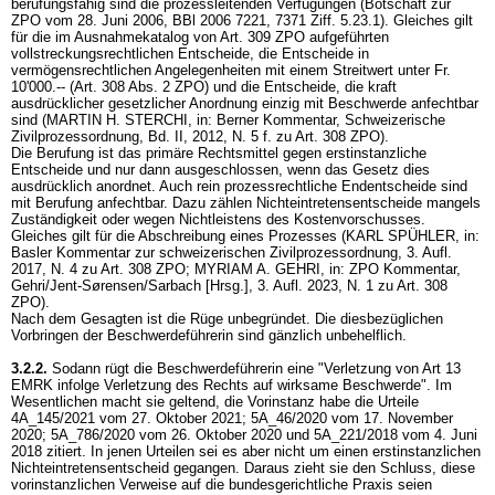
berufungsfähig sind die prozessleitenden Verfügungen (Botschaft zur
ZPO vom 28. Juni 2006, BBl 2006 7221, 7371 Ziff. 5.23.1). Gleiches gilt
für die im Ausnahmekatalog von
Art. 309 ZPO
aufgeführten
vollstreckungsrechtlichen Entscheide, die Entscheide in
vermögensrechtlichen Angelegenheiten mit einem Streitwert unter Fr.
10'000.-- (
Art. 308 Abs. 2 ZPO
) und die Entscheide, die kraft
ausdrücklicher gesetzlicher Anordnung einzig mit Beschwerde anfechtbar
sind (MARTIN H. STERCHI, in: Berner Kommentar, Schweizerische
Zivilprozessordnung, Bd. II, 2012, N. 5 f. zu
Art. 308 ZPO
).
Die Berufung ist das primäre Rechtsmittel gegen erstinstanzliche
Entscheide und nur dann ausgeschlossen, wenn das Gesetz dies
ausdrücklich anordnet. Auch rein prozessrechtliche Endentscheide sind
mit Berufung anfechtbar. Dazu zählen Nichteintretensentscheide mangels
Zuständigkeit oder wegen Nichtleistens des Kostenvorschusses.
Gleiches gilt für die Abschreibung eines Prozesses (KARL SPÜHLER, in:
Basler Kommentar zur schweizerischen Zivilprozessordnung, 3. Aufl.
2017, N. 4 zu
Art. 308 ZPO
; MYRIAM A. GEHRI, in: ZPO Kommentar,
Gehri/Jent-Sørensen/Sarbach [Hrsg.], 3. Aufl. 2023, N. 1 zu
Art. 308
ZPO
).
Nach dem Gesagten ist die Rüge unbegründet. Die diesbezüglichen
Vorbringen der Beschwerdeführerin sind gänzlich unbehelflich.
3.2.2.
Sodann rügt die Beschwerdeführerin eine "Verletzung von
Art 13
EMRK
infolge Verletzung des Rechts auf wirksame Beschwerde". Im
Wesentlichen macht sie geltend, die Vorinstanz habe die Urteile
4A_145/2021 vom 27. Oktober 2021; 5A_46/2020 vom 17. November
2020; 5A_786/2020 vom 26. Oktober 2020 und 5A_221/2018 vom 4. Juni
2018 zitiert. In jenen Urteilen sei es aber nicht um einen erstinstanzlichen
Nichteintretensentscheid gegangen. Daraus zieht sie den Schluss, diese
vorinstanzlichen Verweise auf die bundesgerichtliche Praxis seien