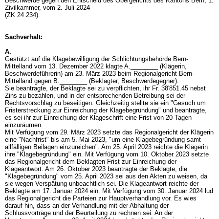
Beschwerde gegen den Entscheid des Obergerichts des Kantons Bern, 1.
Zivilkammer, vom 2. Juli 2024
(ZK 24 234).
Sachverhalt:
A.
Gestützt auf die Klagebewilligung der Schlichtungsbehörde Bern-
Mittelland vom 13. Dezember 2022 klagte A.________ (Klägerin,
Beschwerdeführerin) am 23. März 2023 beim Regionalgericht Bern-
Mittelland gegen B.________ (Beklagter, Beschwerdegegner).
Sie beantragte, der Beklagte sei zu verpflichten, ihr Fr. 38'851.45 nebst
Zins zu bezahlen, und in der entsprechenden Betreibung sei der
Rechtsvorschlag zu beseitigen. Gleichzeitig stellte sie ein "Gesuch um
Fristerstreckung zur Einreichung der Klagebegründung" und beantragte,
es sei ihr zur Einreichung der Klageschrift eine Frist von 20 Tagen
einzuräumen.
Mit Verfügung vom 29. März 2023 setzte das Regionalgericht der Klägerin
eine "Nachfrist" bis am 5. Mai 2023, "um eine Klagebegründung samt
allfälligen Beilagen einzureichen". Am 25. April 2023 reichte die Klägerin
ihre "Klagebegründung" ein. Mit Verfügung vom 10. Oktober 2023 setzte
das Regionalgericht dem Beklagten Frist zur Einreichung der
Klageantwort. Am 26. Oktober 2023 beantragte der Beklagte, die
"Klagebegründung" vom 25. April 2023 sei aus den Akten zu weisen, da
sie wegen Verspätung unbeachtlich sei. Die Klageantwort reichte der
Beklagte am 17. Januar 2024 ein. Mit Verfügung vom 30. Januar 2024 lud
das Regionalgericht die Parteien zur Hauptverhandlung vor. Es wies
darauf hin, dass an der Verhandlung mit der Abhaltung der
Schlussvorträge und der Beurteilung zu rechnen sei. An der