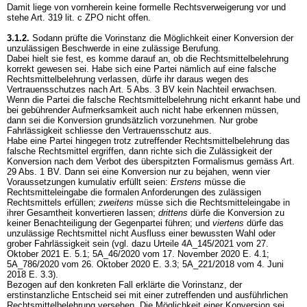
Damit liege von vornherein keine formelle Rechtsverweigerung vor und
stehe
Art. 319 lit. c ZPO
nicht offen.
3.1.2.
Sodann prüfte die Vorinstanz die Möglichkeit einer Konversion der
unzulässigen Beschwerde in eine zulässige Berufung.
Dabei hielt sie fest, es komme darauf an, ob die Rechtsmittelbelehrung
korrekt gewesen sei. Habe sich eine Partei nämlich auf eine falsche
Rechtsmittelbelehrung verlassen, dürfe ihr daraus wegen des
Vertrauensschutzes nach
Art. 5 Abs. 3 BV
kein Nachteil erwachsen.
Wenn die Partei die falsche Rechtsmittelbelehrung nicht erkannt habe und
bei gebührender Aufmerksamkeit auch nicht habe erkennen müssen,
dann sei die Konversion grundsätzlich vorzunehmen. Nur grobe
Fahrlässigkeit schliesse den Vertrauensschutz aus.
Habe eine Partei hingegen trotz zutreffender Rechtsmittelbelehrung das
falsche Rechtsmittel ergriffen, dann richte sich die Zulässigkeit der
Konversion nach dem Verbot des überspitzten Formalismus gemäss
Art.
29 Abs. 1 BV
. Dann sei eine Konversion nur zu bejahen, wenn vier
Voraussetzungen kumulativ erfüllt seien:
Erstens
müsse die
Rechtsmitteleingabe die formalen Anforderungen des zulässigen
Rechtsmittels erfüllen;
zweitens
müsse sich die Rechtsmitteleingabe in
ihrer Gesamtheit konvertieren lassen;
drittens
dürfe die Konversion zu
keiner Benachteiligung der Gegenpartei führen; und
viertens
dürfe das
unzulässige Rechtsmittel nicht Ausfluss einer bewussten Wahl oder
grober Fahrlässigkeit sein (vgl. dazu Urteile 4A_145/2021 vom 27.
Oktober 2021 E. 5.1; 5A_46/2020 vom 17. November 2020 E. 4.1;
5A_786/2020 vom 26. Oktober 2020 E. 3.3; 5A_221/2018 vom 4. Juni
2018 E. 3.3).
Bezogen auf den konkreten Fall erklärte die Vorinstanz, der
erstinstanzliche Entscheid sei mit einer zutreffenden und ausführlichen
Rechtsmittelbelehrung versehen. Die Möglichkeit einer Konversion sei