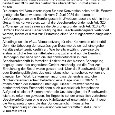
deshalb mit Blick auf das Verbot des überspitzten Formalismus zu
prüfen.
Die ersten drei Voraussetzungen für eine Konversion seien erfüllt.
Erstens
genüge die Beschwerdeschrift vom 7. Juni 2024 den formalen
Anforderungen an eine Berufungsschrift.
Zweitens
lasse sie sich in ihrer
Gesamtheit konvertieren, zumal die Beschwerdegründe nach
Art. 320
ZPO
enger gefasst seien als die Berufungsgründe nach
Art. 310 ZPO
.
Drittens
könne eine Benachteiligung des Beschwerdegegners verhindert
werden, indem er direkt zur Erstattung einer Berufungsantwort eingeladen
werde.
Allerdings sei die
vierte
Voraussetzung für eine Konversion nicht erfüllt.
Denn die Erhebung der unzulässigen Beschwerde sei auf eine grobe
Fahrlässigkeit zurückzuführen. Wie bereits erwähnt, verweise die
erstinstanzliche Rechtsmittelbelehrung zutreffend auf die Berufung.
Demgegenüber habe sich die Beschwerdeführerin in ihrer
Beschwerdeschrift in formeller Hinsicht mit der blossen Behauptung
begnügt, dass das angerufene Gericht zuständig und die Frist zur
Einreichung der Beschwerde gewahrt sei. Über die Beschwerdefähigkeit
oder Berufungsfähigkeit des erstinstanzlichen Entscheids verliere sie
dagegen kein Wort. Es komme hinzu, dass der erstinstanzliche
Nichteintretensentscheid betreffend eine Klage über Fr. 38'851.45
offensichtlich der Berufung unterliege. Dieser Streitwert werde im
erstinstanzlichen Entscheid denn auch ausdrücklich festgehalten.
Aufgrund all dieser Elemente wäre die Unzulässigkeit der Beschwerde
leicht zu erkennen gewesen. Im Ergebnis sei der anwaltlich vertretenen
Beschwerdeführerin eine grobe Fahrlässigkeit unterlaufen. Damit seien
die Voraussetzungen, die das Bundesgericht in konstanter
Rechtsprechung an die Konversion von Rechtsmitteln stelle, nicht
kumulativ erfüllt.