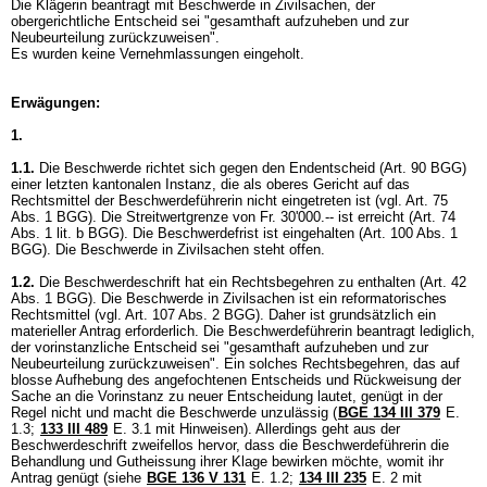
Die Klägerin beantragt mit Beschwerde in Zivilsachen, der
obergerichtliche Entscheid sei "gesamthaft aufzuheben und zur
Neubeurteilung zurückzuweisen".
Es wurden keine Vernehmlassungen eingeholt.
Erwägungen:
1.
1.1.
Die Beschwerde richtet sich gegen den Endentscheid (
Art. 90 BGG
)
einer letzten kantonalen Instanz, die als oberes Gericht auf das
Rechtsmittel der Beschwerdeführerin nicht eingetreten ist (vgl.
Art. 75
Abs. 1 BGG
). Die Streitwertgrenze von Fr. 30'000.-- ist erreicht (
Art. 74
Abs. 1 lit. b BGG
). Die Beschwerdefrist ist eingehalten (
Art. 100 Abs. 1
BGG
). Die Beschwerde in Zivilsachen steht offen.
1.2.
Die Beschwerdeschrift hat ein Rechtsbegehren zu enthalten (
Art. 42
Abs. 1 BGG
). Die Beschwerde in Zivilsachen ist ein reformatorisches
Rechtsmittel (vgl.
Art. 107 Abs. 2 BGG
). Daher ist grundsätzlich ein
materieller Antrag erforderlich. Die Beschwerdeführerin beantragt lediglich,
der vorinstanzliche Entscheid sei "gesamthaft aufzuheben und zur
Neubeurteilung zurückzuweisen". Ein solches Rechtsbegehren, das auf
blosse Aufhebung des angefochtenen Entscheids und Rückweisung der
Sache an die Vorinstanz zu neuer Entscheidung lautet, genügt in der
Regel nicht und macht die Beschwerde unzulässig (
BGE 134 III 379
E.
1.3;
133 III 489
E. 3.1 mit Hinweisen). Allerdings geht aus der
Beschwerdeschrift zweifellos hervor, dass die Beschwerdeführerin die
Behandlung und Gutheissung ihrer Klage bewirken möchte, womit ihr
Antrag genügt (siehe
BGE 136 V 131
E. 1.2;
134 III 235
E. 2 mit