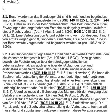
Hinweisen).
2.
2.1.
Beschwerden an das Bundesgericht sind hinreichend zu begründen,
ansonsten darauf nicht eingetreten wird (
BGE 140 III 115
E. 2;
134 II 244
E. 2.1). Dafür muss in der Beschwerdeschrift unter Bezugnahme auf die
Erwägungen des angefochtenen Entscheids dargelegt werden, inwiefern
dieser Recht verletzt (
Art. 42 Abs. 1 und 2 BGG
;
BGE 140 III 115
E. 2,
86 E. 2). Eine Verletzung von Grundrechten wird vom Bundesgericht nicht
von Amtes wegen geprüft, sondern nur insofern, als eine solche Rüge in
der Beschwerde vorgebracht und begründet worden ist (
Art. 106 Abs. 2
BGG
).
2.2.
Das Bundesgericht legt seinem Urteil den Sachverhalt zugrunde, den
die Vorinstanz festgestellt hat (
Art. 105 Abs. 1 BGG
). Dazu gehören
sowohl die Feststellungen über den streitgegenständlichen
Lebenssachverhalt als auch jene über den Ablauf des vor- und
erstinstanzlichen Verfahrens, also die Feststellungen über den
Prozesssachverhalt (
BGE 140 III 16
E. 1.3.1 mit Hinweisen). Es kann die
Sachverhaltsfeststellung der Vorinstanz nur berichtigen oder ergänzen,
wenn sie offensichtlich unrichtig ist oder auf einer Rechtsverletzung im
Sinne von
Art. 95 BGG
beruht (
Art. 105 Abs. 2 BGG
). "Offensichtlich
unrichtig" bedeutet dabei "willkürlich" (
BGE 140 III 115
E. 2;
135 III 397
E. 1.5). Überdies muss die Behebung des Mangels für den Ausgang des
Verfahrens entscheidend sein können (
Art. 97 Abs. 1 BGG
).
Für eine Kritik am festgestellten Sachverhalt gilt das strenge Rügeprinzip
von
Art. 106 Abs. 2 BGG
(
BGE 140 III 264
E. 2.3 mit Hinweisen). Die
Partei, welche die Sachverhaltsfeststellung der Vorinstanz anfechten will,
muss klar und substanziiert aufzeigen, inwiefern diese Voraussetzungen