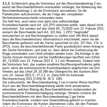
3.1.3.
Schliesslich ging die Vorinstanz auf den Beschwerdeantrag 2 ein,
womit die Beschwerdeführerin eventualiter verlangte, bei Abweisung des
Beschwerdeantrags 1 sei die Erstinstanz anzuweisen, für die
Parteikosten aufzukommen, die als Folge des verspäteten
Nichteintretensentscheids entstanden seien.
Sie hielt fest, auch wenn man darin eine selbstständige
Kostenbeschwerde nach
Art. 110 ZPO
erkennen wollte, wäre darauf nicht
einzutreten. Sie verwies auf das Urteil 4D_71/2020 vom 23. Februar 2021,
wonach die Beschwerde nach
Art. 321 Abs. 1 ZPO
"begründet"
einzureichen ist und Rechtsbegehren zu stellen sind. Mit Blick darauf,
dass die Beschwerdeinstanz reformatorisch entscheidet, wenn sie die
Beschwerde gutheisst und die Sache spruchreif ist (
Art. 327 Abs. 3 lit. b
ZPO
), muss die beschwerdeführende Partei grundsätzlich einen Antrag in
der Sache formulieren, und zwar so, dass dieser bei Gutheissung der
Klage unverändert zum Urteil erhoben werden kann. Die Anträge in der
Sache müssen bestimmt und bei Geldforderungen beziffert sein (Urteil
4D_71/2020 vom 23. Februar 2021 E. 3.1 mit Hinweisen). Sodann hielt
die Vorinstanz fest, das soeben erwähnte Bezifferungserfordernis gelte
auch, wenn die erstinstanzliche Kostenliquidation angefochten sei (mit
Verweis auf das Urteil ZK 20 288 des Obergerichts des Kantons Bern
vom 14. Januar 2021 E. 27.3.2, in: Zeitschrift für kantonale
Rechtsprechung 2021 [CAN] Nr. 35 S. 100).
Sie subsumierte, der Beschwerdeantrag 2 sei in keiner Weise beziffert.
Auch aus der Beschwerdebegründung werde nicht ansatzweise
erkennbar, welchen Betrag die Beschwerdeführerin insbesondere als
erstinstanzliche Parteientschädigung verlange. Ohnehin scheine die
Beschwerdeführerin mit dem Beschwerdeantrag 2 gar keine
Kostenbeschwerde, sondern eine Staatshaftung geltend zu machen,
indem die Erstinstanz die Kosten übernehmen solle, die den Parteien