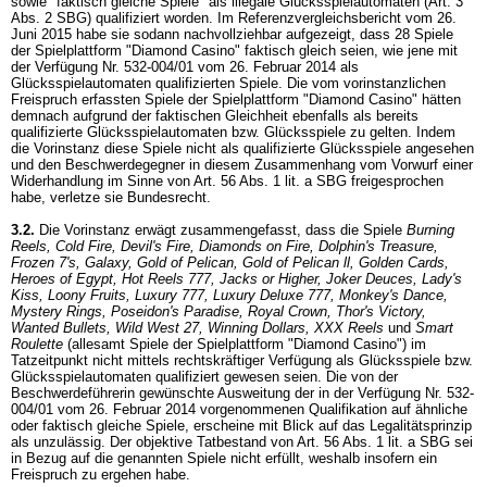
sowie "faktisch gleiche Spiele" als illegale Glücksspielautomaten (
Art. 3
Abs. 2 SBG
) qualifiziert worden. Im Referenzvergleichsbericht vom 26.
Juni 2015 habe sie sodann nachvollziehbar aufgezeigt, dass 28 Spiele
der Spielplattform "Diamond Casino" faktisch gleich seien, wie jene mit
der Verfügung Nr. 532-004/01 vom 26. Februar 2014 als
Glücksspielautomaten qualifizierten Spiele. Die vom vorinstanzlichen
Freispruch erfassten Spiele der Spielplattform "Diamond Casino" hätten
demnach aufgrund der faktischen Gleichheit ebenfalls als bereits
qualifizierte Glücksspielautomaten bzw. Glücksspiele zu gelten. Indem
die Vorinstanz diese Spiele nicht als qualifizierte Glücksspiele angesehen
und den Beschwerdegegner in diesem Zusammenhang vom Vorwurf einer
Widerhandlung im Sinne von
Art. 56 Abs. 1 lit. a SBG
freigesprochen
habe, verletze sie Bundesrecht.
3.2.
Die Vorinstanz erwägt zusammengefasst, dass die Spiele
Burning
Reels, Cold Fire, Devil's Fire, Diamonds on Fire, Dolphin's Treasure,
Frozen 7's, Galaxy, Gold of Pelican, Gold of Pelican ll, Golden Cards,
Heroes of Egypt, Hot Reels 777, Jacks or Higher, Joker Deuces, Lady's
Kiss, Loony Fruits, Luxury 777, Luxury Deluxe 777, Monkey's Dance,
Mystery Rings, Poseidon's Paradise, Royal Crown, Thor's Victory,
Wanted Bullets, Wild West 27, Winning Dollars, XXX Reels
und
Smart
Roulette
(allesamt Spiele der Spielplattform "Diamond Casino") im
Tatzeitpunkt nicht mittels rechtskräftiger Verfügung als Glücksspiele bzw.
Glücksspielautomaten qualifiziert gewesen seien. Die von der
Beschwerdeführerin gewünschte Ausweitung der in der Verfügung Nr. 532-
004/01 vom 26. Februar 2014 vorgenommenen Qualifikation auf ähnliche
oder faktisch gleiche Spiele, erscheine mit Blick auf das Legalitätsprinzip
als unzulässig. Der objektive Tatbestand von
Art. 56 Abs. 1 lit. a SBG
sei
in Bezug auf die genannten Spiele nicht erfüllt, weshalb insofern ein
Freispruch zu ergehen habe.