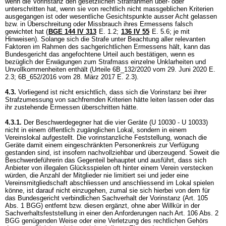
wenn die Vorinstanz den gesetzlichen Strafrahmen über- oder
unterschritten hat, wenn sie von rechtlich nicht massgeblichen Kriterien
ausgegangen ist oder wesentliche Gesichtspunkte ausser Acht gelassen
bzw. in Überschreitung oder Missbrauch ihres Ermessens falsch
gewichtet hat (
BGE 144 IV 313
E. 1.2;
136 IV 55
E. 5.6; je mit
Hinweisen). Solange sich die Strafe unter Beachtung aller relevanten
Faktoren im Rahmen des sachgerichtlichen Ermessens hält, kann das
Bundesgericht das angefochtene Urteil auch bestätigen, wenn es
bezüglich der Erwägungen zum Strafmass einzelne Unklarheiten und
Unvollkommenheiten enthält (Urteile 6B_132/2020 vom 29. Juni 2020 E.
2.3; 6B_652/2016 vom 28. März 2017 E. 2.3).
4.3.
Vorliegend ist nicht ersichtlich, dass sich die Vorinstanz bei ihrer
Strafzumessung von sachfremden Kriterien hätte leiten lassen oder das
ihr zustehende Ermessen überschritten hätte.
4.3.1.
Der Beschwerdegegner hat die vier Geräte (U 10030 - U 10033)
nicht in einem öffentlich zugänglichen Lokal, sondern in einem
Vereinslokal aufgestellt. Die vorinstanzliche Feststellung, wonach die
Geräte damit einem eingeschränkten Personenkreis zur Verfügung
gestanden sind, ist insofern nachvollziehbar und überzeugend. Soweit die
Beschwerdeführerin das Gegenteil behauptet und ausführt, dass sich
Anbieter von illegalen Glücksspielen oft hinter einem Verein verstecken
würden, die Anzahl der Mitglieder nie limitiert sei und jeder eine
Vereinsmitgliedschaft abschliessen und anschliessend im Lokal spielen
könne, ist darauf nicht einzugehen, zumal sie sich hierbei von dem für
das Bundesgericht verbindlichen Sachverhalt der Vorinstanz (
Art. 105
Abs. 1 BGG
) entfernt bzw. diesen ergänzt, ohne aber Willkür in der
Sachverhaltsfeststellung in einer den Anforderungen nach
Art. 106 Abs. 2
BGG
genügenden Weise oder eine Verletzung des rechtlichen Gehörs