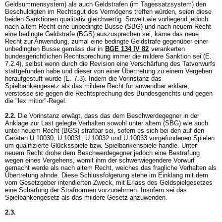
Geldsummensystem) als auch Geldstrafen (im Tagessatzsystem) den
Beschuldigten im Rechtsgut des Vermögens treffen würden, seien diese
beiden Sanktionen qualitativ gleichwertig. Soweit wie vorliegend jedoch
nach altem Recht eine unbedingte Busse (SBG) und nach neuem Recht
eine bedingte Geldstrafe (BGS) auszusprechen sei, käme das neue
Recht zur Anwendung, zumal eine bedingte Geldstrafe gegenüber einer
unbedingten Busse gemäss der in
BGE 134 IV 82
verankerten
bundesgerichtlichen Rechtsprechung immer die mildere Sanktion sei (E.
7.2.4), selbst wenn durch die Revision eine Verschärfung des Tatvorwurfs
stattgefunden habe und dieser von einer Übertretung zu einem Vergehen
heraufgestuft wurde (E. 7.3). Indem die Vorinstanz das
Spielbankengesetz als das mildere Recht für anwendbar erkläre,
verstosse sie gegen die Rechtsprechung des Bundesgerichts und gegen
die "lex mitior"-Regel.
2.2.
Die Vorinstanz erwägt, dass das dem Beschwerdegegner in der
Anklage zur Last gelegte Verhalten sowohl unter altem (SBG) wie auch
unter neuem Recht (BGS) strafbar sei, sofern es sich bei den auf den
Geräten U 10030, U 10031, U 10032 und U 10033 vorgefundenen Spielen
um qualifizierte Glücksspiele bzw. Spielbankenspiele handle. Unter
neuem Recht drohe dem Beschwerdegegner jedoch eine Bestrafung
wegen eines Vergehens, womit ihm der schwerwiegendere Vorwurf
gemacht werde als nach altem Recht, welches das fragliche Verhalten als
Übertretung ahnde. Diese Schlussfolgerung stehe im Einklang mit dem
vom Gesetzgeber intendierten Zweck, mit Erlass des Geldspielgesetzes
eine Schärfung der Strafnormen vorzunehmen. Insofern sei das
Spielbankengesetz als das mildere Gesetz anzuwenden.
2.3.