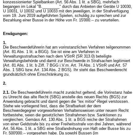
konzessionierter Spielbanken (
Art. 56 Abs. 1 lit. a SBG
), mehrfach
begangen im Lokal "B.________" durch das Anbieten der Geräte U 10030,
U 10031, U 10032 und U 10033 mit den jeweiligen, in der Strafverfügung
vom 19. Juni 2019 aufgeführten Spielen, schuldig zu sprechen und zur
Bezahlung einer Busse in der Höhe von Fr. 15'000.-- zu verurteilen.
Erwägungen:
1.
Die Beschwerdeführerin hat am vorinstanzlichen Verfahren teilgenommen
(
Art. 81 Abs. 1 lit. a BGG
). Sie ist eine am Verfahren in
Verwaltungsstrafsachen nach dem VStrR (SR 313.0) beteiligte
Verwaltungsbehörde und damit zur Beschwerde in Strafsachen legitimiert
(Art. 81 Abs. 1 lit. b Ziff. 7 BGG i.V.m.
Art. 74 Abs. 1 VStrR
und
Art. 57
Abs. 1 SBG
bzw.
Art. 134 Abs. 2 BGS
). Ihr steht das Beschwerderecht
grundsätzlich ohne Einschränkung zu.
2.
2.1.
Die Beschwerdeführerin macht zunächst geltend, die Vorinstanz habe
zu Unrecht das alte Recht (SBG) anstelle des neuen Rechts (BGS) zur
Anwendung gebracht und damit gegen die "lex mitior"-Regel verstossen.
Stehe wie vorliegend fest, dass die Strafbarkeit der dem
Beschwerdegegner vorgeworfenen Verhaltensweisen unter neuem Recht
fortbestehe, seien die gesetzlichen Strafrahmen bzw. Sanktionen zu
vergleichen. Gemäss
Art. 130 Abs. 1 lit. a BGS
reiche der Strafrahmen
von einer Geldstrafe bis zu einer Freiheitsstrafe von drei Jahren, während
Art. 56 Abs. 1 lit. a SBG
eine Strafandrohung von Haft oder Busse bis zu
Fr. 500'000.-- vorgesehen habe. Da sowohl Bussen (im