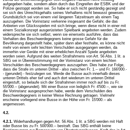
aufgegeben habe, sondern allein durch das Eingreifen der ESBK und der
Polizei gestoppt worden sei. So habe er sich nicht geständig gezeigt und
sei sich des Unrechtsgehalts seines Verhaltens nicht bewusst gewesen.
Grundsätzlich sei von einem viel längeren Tatzeitraum als einem Tag
auszugehen. Die Vorinstanz verkenne insgesamt die Gefahr, die das
Anbieten von Glücksspielen mit sich bringe, wenn diese nicht in einer mit
einem Sozialkonzept ausgerüsteten Spielbank angeboten werden. Zudem
widerspreche sie sich selbst, wenn sie einerseits ausführe, dass das
Verhalten des Beschwerdegegners keine grosse Gefahr für die
Bevölkerung dargestellt habe, später dann aber festhalte, es könne nicht
mehr von einem sehr leichten Verschulden ausgegangen werden, da
immerhin vier Geräte mit einer erheblichen Anzahl Spiele angeboten
worden seien. Aufgrund des weiten Strafrahmens von
Art. 56 Abs. 1 lit. a
SBG
sei in Übereinstimmung mit der Vorinstanz von einem leichten
Verschulden des Beschwerdegegners auszugehen. Dies habe zur Folge,
dass die Strafe im unteren Drittel - also zwischen Fr. 1.-- und Fr. 166'000.-
- (gerundet) - festzulegen sei. Werde die Busse auch innerhalb dieses
unteren Drittels eher tief und auch dort wiederum im unteren Drittel
eingestuft, so belaufe sich der Strafrahmen immer noch auf bis zu Fr.
55'000.-- (abgerundet). Mit einer Busse von lediglich Fr. 4'500.--, wie sie
die Vorinstanz ausgesprochen habe, werde dem Verschulden des
Beschwerdegegners in keiner Weise Rechnung getragen. Vielmehr
erscheine vorliegend eine Busse in der Höhe von Fr. 15'000.-- als
angemessen.
4.2.
4.2.1.
Widerhandlungen gegen
Art. 56 Abs. 1 lit. a SBG
werden mit Haft
oder Busse bis zu Fr. 500'000.-- bestraft. Das SBG enthält keine