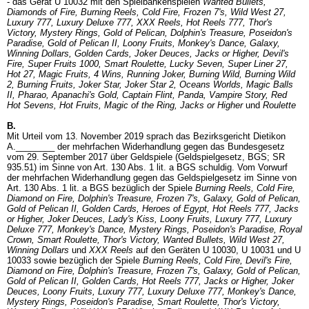
- das Gerät U 10032 mit den Spielbankenspielen
Wanted Bullets,
Diamonds of Fire, Burning Reels, Cold Fire, Frozen 7's, Wild West 27,
Luxury 777, Luxury Deluxe 777, XXX Reels, Hot Reels 777, Thor's
Victory, Mystery Rings, Gold of Pelican, Dolphin's Treasure, Poseidon's
Paradise, Gold of Pelican II, Loony Fruits, Monkey's Dance, Galaxy,
Winning Dollars, Golden Cards, Joker Deuces, Jacks or Higher, Devil's
Fire, Super Fruits 1000, Smart Roulette, Lucky Seven, Super Liner 27,
Hot 27,
Magic Fruits, 4 Wins, Running Joker, Burning Wild, Burning Wild
2, Burning Fruits, Joker Star, Joker Star 2, Oceans Worlds, Magic Balls
II, Pharao, Apanachi's Gold, Captain Flint, Panda, Vampire Story, Red
Hot Sevens, Hot Fruits, Magic of the Ring, Jacks or Higher
und
Roulette
B.
Mit Urteil vom 13. November 2019 sprach das Bezirksgericht Dietikon
A.________ der mehrfachen Widerhandlung gegen das Bundesgesetz
vom 29. September 2017 über Geldspiele (Geldspielgesetz, BGS; SR
935.51) im Sinne von
Art. 130 Abs. 1 lit. a BGS
schuldig. Vom Vorwurf
der mehrfachen Widerhandlung gegen das Geldspielgesetz im Sinne von
Art. 130 Abs. 1 lit. a BGS
bezüglich der Spiele
Burning Reels, Cold Fire,
Diamond on Fire, Dolphin's Treasure, Frozen 7's, Galaxy, Gold of Pelican,
Gold of Pelican II, Golden Cards, Heroes of Egypt, Hot Reels 777, Jacks
or Higher, Joker Deuces, Lady's Kiss, Loony Fruits, Luxury 777, Luxury
Deluxe 777, Monkey's Dance, Mystery Rings, Poseidon's Paradise, Royal
Crown, Smart Roulette, Thor's Victory, Wanted Bullets, Wild West 27,
Winning Dollars
und
XXX Reels
auf den Geräten U 10030, U 10031 und U
10033 sowie bezüglich der Spiele
Burning Reels, Cold Fire, Devil's Fire,
Diamond on Fire, Dolphin's Treasure, Frozen 7's, Galaxy, Gold of Pelican,
Gold of Pelican II, Golden Cards, Hot Reels 777, Jacks or Higher, Joker
Deuces, Loony Fruits, Luxury 777, Luxury Deluxe 777, Monkey's Dance,
Mystery Rings, Poseidon's Paradise, Smart Roulette, Thor's Victory,