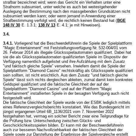
strafbar bezeichnet wird; wenn das Gericht ein Verhalten unter eine
Strafnorm subsumiert, unter welche es auch bei weitestgehender
Auslegung der Bestimmung nach den massgebenden Grundsätzen nicht
subsumiert werden kann; oder wenn jemand in Anwendung einer
Strafbestimmung verfolgt wird, die rechtlich keinen Bestand hat (
BGE
148 IV 30
E. 1.3.1;
138 IV 13
E. 4.1; je mit Hinweisen).
3.4.
3.4.1.
Vorliegend hat die Beschwerdeführerin die Spiele der Spielplattform
"Magic Entertainment" mit Feststellungsverfügung Nr. 532-004/01 vom
26. Februar 2014 als illegale Glücksspielautomaten qualifiziert. Dabei hat
sie die als Glücksspielautomaten qualifizierten Spiele im Dispositiv der
Verfügung namentlich aufgelistet und ihre Aufzählung mit dem Zusatz
"und faktisch gleiche Spiele" versehen. Inwiefern damit die Spiele der
Spielplattform "Diamond Casino" rechtskräftig als Glücksspiele qualifiziert
sein sollten, ist nicht ersichtlich. Aus dem Zusatz "und faktisch gleiche
Spiele" lässt sich nichts dergleichen ableiten, zumal damit kein konkretes
Geldspiel qualifiziert und die faktische Gleichheit der auf der
Spielplattform "Diamond Casino" und auf der Plattform "Magic
Entertainment" installierten Spiele in der besagten Verfügung auch nicht
festgestellt wird.
Die faktische Gleichheit der Spiele wurde von der ESBK lediglich mittels
eines Referenzvergleichsberichts konstatiert. Wie das Bundesgericht im
jüngst ergangenen Urteil 6B_1136/2021 vom 7. November 2022
festgehalten hat, vermag ein solcher Bericht zwar eine Teilgrundlage für
die Prüfung bzw. Unterscheidung zwischen Glücks- und
Geschicklichkeitsspielen bilden. Er kann mit der Beschwerdeführerin
auch zur besseren Nachvollziehbarkeit der faktischen Gleichheit der
Spiele sowie zur Darstellung der Ergebnisse der Spielvergleiche erstellt