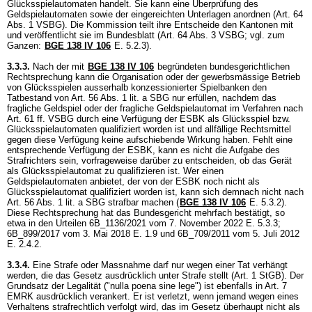
Glücksspielautomaten handelt. Sie kann eine Überprüfung des
Geldspielautomaten sowie der eingereichten Unterlagen anordnen (
Art. 64
Abs. 1 VSBG
). Die Kommission teilt ihre Entscheide den Kantonen mit
und veröffentlicht sie im Bundesblatt (
Art. 64 Abs. 3 VSBG
; vgl. zum
Ganzen:
BGE 138 IV 106
E. 5.2.3).
3.3.3.
Nach der mit
BGE 138 IV 106
begründeten bundesgerichtlichen
Rechtsprechung kann die Organisation oder der gewerbsmässige Betrieb
von Glücksspielen ausserhalb konzessionierter Spielbanken den
Tatbestand von
Art. 56 Abs. 1 lit. a SBG
nur erfüllen, nachdem das
fragliche Geldspiel oder der fragliche Geldspielautomat im Verfahren nach
Art. 61 ff. VSBG
durch eine Verfügung der ESBK als Glücksspiel bzw.
Glücksspielautomaten qualifiziert worden ist und allfällige Rechtsmittel
gegen diese Verfügung keine aufschiebende Wirkung haben. Fehlt eine
entsprechende Verfügung der ESBK, kann es nicht die Aufgabe des
Strafrichters sein, vorfrageweise darüber zu entscheiden, ob das Gerät
als Glücksspielautomat zu qualifizieren ist. Wer einen
Geldspielautomaten anbietet, der von der ESBK noch nicht als
Glücksspielautomat qualifiziert worden ist, kann sich demnach nicht nach
Art. 56 Abs. 1 lit. a SBG
strafbar machen (
BGE 138 IV 106
E. 5.3.2).
Diese Rechtsprechung hat das Bundesgericht mehrfach bestätigt, so
etwa in den Urteilen 6B_1136/2021 vom 7. November 2022 E. 5.3.3;
6B_899/2017 vom 3. Mai 2018 E. 1.9 und 6B_709/2011 vom 5. Juli 2012
E. 2.4.2.
3.3.4.
Eine Strafe oder Massnahme darf nur wegen einer Tat verhängt
werden, die das Gesetz ausdrücklich unter Strafe stellt (
Art. 1 StGB
). Der
Grundsatz der Legalität ("nulla poena sine lege") ist ebenfalls in
Art. 7
EMRK
ausdrücklich verankert. Er ist verletzt, wenn jemand wegen eines
Verhaltens strafrechtlich verfolgt wird, das im Gesetz überhaupt nicht als