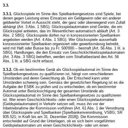
3.3.
3.3.1.
Glücksspiele im Sinne des Spielbankengesetzes sind Spiele, bei
denen gegen Leistung eines Einsatzes ein Geldgewinn oder ein anderer
geldwerter Vorteil in Aussicht steht, der ganz oder überwiegend vom Zufall
abhängt (
Art. 3 Abs. 1 SBG
). Glücksspielautomaten sind Geräte, die ein
Glücksspiel anbieten, das im Wesentlichen automatisch abläuft (
Art. 3
Abs. 2 SBG
). Glücksspiele dürfen nur in konzessionierten Spielbanken
angeboten werden (
Art. 4 Abs. 1 SBG
). Wer Glücksspiele ausserhalb
konzessionierter Spielbanken organisiert oder gewerbsmässig betreibt,
wird mit Haft oder Busse bis zu Fr. 500'000.-- bestraft (
Art. 56 Abs. 1 lit. a
SBG
). Handlungen, die den Einsatz von Geschicklichkeitsspielautomaten
(
Art. 3 Abs. 3 SBG
) betreffen, werden vom Straftatbestand des
Art. 56
Abs. 1 lit. a SBG
nicht erfasst.
3.3.2.
Ob ein bestimmtes Gerät als Glücksspielautomat im Sinne des
Spielbankengesetzes zu qualifizieren ist, hängt von verschiedenen
Umständen und deren Gewichtung ab. Der Entscheid kann unter
Umständen schwierig sein. Gemäss der gesetzlichen Regelung ist es die
Aufgabe der ESBK zu prüfen und zu entscheiden, ob ein bestimmter
Automat unter Berücksichtigung der gesamten Umstände als
Glücksspielautomat im Sinne des Spielbankengesetzes zu qualifizieren
ist. Wer einen Geschicklichkeits- oder einen Glücksspielautomaten
(Geldspielautomaten) in Verkehr setzen will, muss ihn vor der
Inbetriebnahme der Kommission vorführen (Art. 61 Abs. 1 der Verordnung
über Glücksspiele und Spielbanken [Spielbankenverordnung, VSBG; SR
935.521; in Kraft bis am 31. Dezember 2018]). Die Kommission
entscheidet auf Grund der Unterlagen, ob es sich beim vorgeführten
Geldspielautomaten um einen Geschicklichkeits- oder um einen