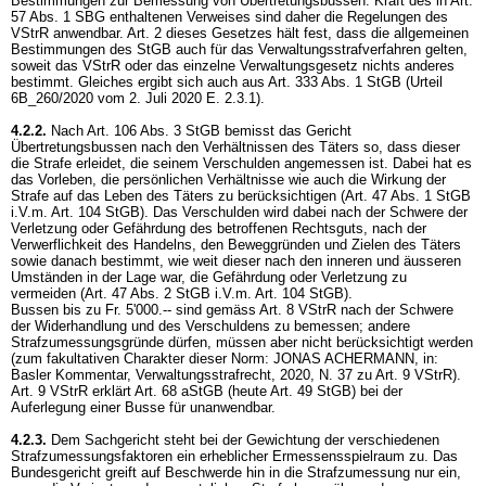
Bestimmungen zur Bemessung von Übertretungsbussen. Kraft des in
Art.
57 Abs. 1 SBG
enthaltenen Verweises sind daher die Regelungen des
VStrR anwendbar. Art. 2 dieses Gesetzes hält fest, dass die allgemeinen
Bestimmungen des StGB auch für das Verwaltungsstrafverfahren gelten,
soweit das VStrR oder das einzelne Verwaltungsgesetz nichts anderes
bestimmt. Gleiches ergibt sich auch aus
Art. 333 Abs. 1 StGB
(Urteil
6B_260/2020 vom 2. Juli 2020 E. 2.3.1).
4.2.2.
Nach
Art. 106 Abs. 3 StGB
bemisst das Gericht
Übertretungsbussen nach den Verhältnissen des Täters so, dass dieser
die Strafe erleidet, die seinem Verschulden angemessen ist. Dabei hat es
das Vorleben, die persönlichen Verhältnisse wie auch die Wirkung der
Strafe auf das Leben des Täters zu berücksichtigen (
Art. 47 Abs. 1 StGB
i.V.m.
Art. 104 StGB
). Das Verschulden wird dabei nach der Schwere der
Verletzung oder Gefährdung des betroffenen Rechtsguts, nach der
Verwerflichkeit des Handelns, den Beweggründen und Zielen des Täters
sowie danach bestimmt, wie weit dieser nach den inneren und äusseren
Umständen in der Lage war, die Gefährdung oder Verletzung zu
vermeiden (
Art. 47 Abs. 2 StGB
i.V.m.
Art. 104 StGB
).
Bussen bis zu Fr. 5'000.-- sind gemäss
Art. 8 VStrR
nach der Schwere
der Widerhandlung und des Verschuldens zu bemessen; andere
Strafzumessungsgründe dürfen, müssen aber nicht berücksichtigt werden
(zum fakultativen Charakter dieser Norm: JONAS ACHERMANN, in:
Basler Kommentar, Verwaltungsstrafrecht, 2020, N. 37 zu
Art. 9 VStrR
).
Art. 9 VStrR
erklärt Art. 68 aStGB (heute
Art. 49 StGB
) bei der
Auferlegung einer Busse für unanwendbar.
4.2.3.
Dem Sachgericht steht bei der Gewichtung der verschiedenen
Strafzumessungsfaktoren ein erheblicher Ermessensspielraum zu. Das
Bundesgericht greift auf Beschwerde hin in die Strafzumessung nur ein,