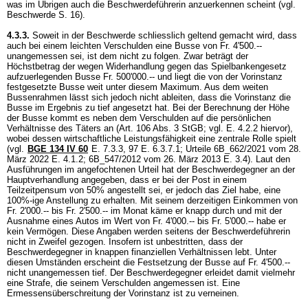
was im Übrigen auch die Beschwerdeführerin anzuerkennen scheint (vgl.
Beschwerde S. 16).
4.3.3.
Soweit in der Beschwerde schliesslich geltend gemacht wird, dass
auch bei einem leichten Verschulden eine Busse von Fr. 4'500.--
unangemessen sei, ist dem nicht zu folgen. Zwar beträgt der
Höchstbetrag der wegen Widerhandlung gegen das Spielbankengesetz
aufzuerlegenden Busse Fr. 500'000.-- und liegt die von der Vorinstanz
festgesetzte Busse weit unter diesem Maximum. Aus dem weiten
Bussenrahmen lässt sich jedoch nicht ableiten, dass die Vorinstanz die
Busse im Ergebnis zu tief angesetzt hat. Bei der Berechnung der Höhe
der Busse kommt es neben dem Verschulden auf die persönlichen
Verhältnisse des Täters an (
Art. 106 Abs. 3 StGB
; vgl. E. 4.2.2 hiervor),
wobei dessen wirtschaftliche Leistungsfähigkeit eine zentrale Rolle spielt
(vgl.
BGE 134 IV 60
E. 7.3.3, 97 E. 6.3.7.1; Urteile 6B_662/2021 vom 28.
März 2022 E. 4.1.2; 6B_547/2012 vom 26. März 2013 E. 3.4). Laut den
Ausführungen im angefochtenen Urteil hat der Beschwerdegegner an der
Hauptverhandlung angegeben, dass er bei der Post in einem
Teilzeitpensum von 50% angestellt sei, er jedoch das Ziel habe, eine
100%-ige Anstellung zu erhalten. Mit seinem derzeitigen Einkommen von
Fr. 2'000.-- bis Fr. 2'500.-- im Monat käme er knapp durch und mit der
Ausnahme eines Autos im Wert von Fr. 4'000.-- bis Fr. 5'000.-- habe er
kein Vermögen. Diese Angaben werden seitens der Beschwerdeführerin
nicht in Zweifel gezogen. Insofern ist unbestritten, dass der
Beschwerdegegner in knappen finanziellen Verhältnissen lebt. Unter
diesen Umständen erscheint die Festsetzung der Busse auf Fr. 4'500.--
nicht unangemessen tief. Der Beschwerdegegner erleidet damit vielmehr
eine Strafe, die seinem Verschulden angemessen ist. Eine
Ermessensüberschreitung der Vorinstanz ist zu verneinen.