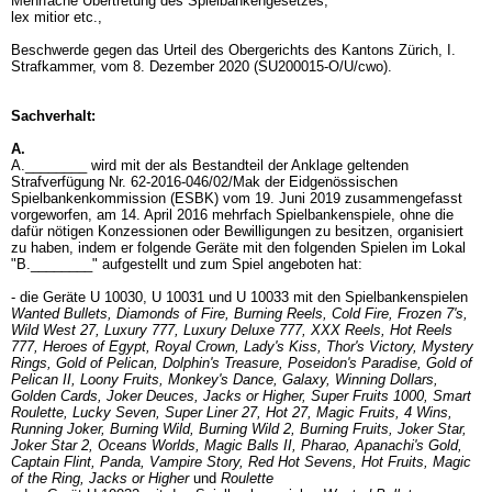
Mehrfache Übertretung des Spielbankengesetzes;
lex mitior etc.,
Beschwerde gegen das Urteil des Obergerichts des Kantons Zürich, I.
Strafkammer, vom 8. Dezember 2020 (SU200015-O/U/cwo).
Sachverhalt:
A.
A.________ wird mit der als Bestandteil der Anklage geltenden
Strafverfügung Nr. 62-2016-046/02/Mak der Eidgenössischen
Spielbankenkommission (ESBK) vom 19. Juni 2019 zusammengefasst
vorgeworfen, am 14. April 2016 mehrfach Spielbankenspiele, ohne die
dafür nötigen Konzessionen oder Bewilligungen zu besitzen, organisiert
zu haben, indem er folgende Geräte mit den folgenden Spielen im Lokal
"B.________" aufgestellt und zum Spiel angeboten hat:
- die Geräte U 10030, U 10031 und U 10033 mit den Spielbankenspielen
Wanted Bullets, Diamonds of Fire, Burning Reels, Cold Fire, Frozen 7's,
Wild West 27, Luxury 777, Luxury Deluxe 777, XXX Reels, Hot Reels
777, Heroes of Egypt, Royal Crown, Lady's Kiss, Thor's Victory, Mystery
Rings, Gold of Pelican, Dolphin's Treasure, Poseidon's Paradise, Gold of
Pelican II, Loony Fruits, Monkey's Dance, Galaxy, Winning Dollars,
Golden Cards, Joker Deuces, Jacks or Higher, Super Fruits 1000, Smart
Roulette, Lucky Seven, Super Liner 27, Hot 27, Magic Fruits, 4 Wins,
Running Joker, Burning Wild, Burning Wild 2, Burning Fruits, Joker Star,
Joker Star 2, Oceans Worlds, Magic Balls II, Pharao, Apanachi's Gold,
Captain Flint, Panda, Vampire Story, Red Hot Sevens, Hot Fruits, Magic
of the Ring, Jacks or Higher
und
Roulette