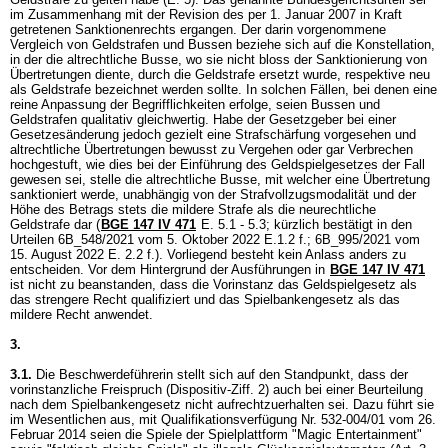
im Zusammenhang mit der Revision des per 1. Januar 2007 in Kraft
getretenen Sanktionenrechts ergangen. Der darin vorgenommene
Vergleich von Geldstrafen und Bussen beziehe sich auf die Konstellation,
in der die altrechtliche Busse, wo sie nicht bloss der Sanktionierung von
Übertretungen diente, durch die Geldstrafe ersetzt wurde, respektive neu
als Geldstrafe bezeichnet werden sollte. In solchen Fällen, bei denen eine
reine Anpassung der Begrifflichkeiten erfolge, seien Bussen und
Geldstrafen qualitativ gleichwertig. Habe der Gesetzgeber bei einer
Gesetzesänderung jedoch gezielt eine Strafschärfung vorgesehen und
altrechtliche Übertretungen bewusst zu Vergehen oder gar Verbrechen
hochgestuft, wie dies bei der Einführung des Geldspielgesetzes der Fall
gewesen sei, stelle die altrechtliche Busse, mit welcher eine Übertretung
sanktioniert werde, unabhängig von der Strafvollzugsmodalität und der
Höhe des Betrags stets die mildere Strafe als die neurechtliche
Geldstrafe dar (
BGE 147 IV 471
E. 5.1 - 5.3; kürzlich bestätigt in den
Urteilen 6B_548/2021 vom 5. Oktober 2022 E.1.2 f.; 6B_995/2021 vom
15. August 2022 E. 2.2 f.). Vorliegend besteht kein Anlass anders zu
entscheiden. Vor dem Hintergrund der Ausführungen in
BGE 147 IV 471
ist nicht zu beanstanden, dass die Vorinstanz das Geldspielgesetz als
das strengere Recht qualifiziert und das Spielbankengesetz als das
mildere Recht anwendet.
3.
3.1.
Die Beschwerdeführerin stellt sich auf den Standpunkt, dass der
vorinstanzliche Freispruch (Dispositiv-Ziff. 2) auch bei einer Beurteilung
nach dem Spielbankengesetz nicht aufrechtzuerhalten sei. Dazu führt sie
im Wesentlichen aus, mit Qualifikationsverfügung Nr. 532-004/01 vom 26.
Februar 2014 seien die Spiele der Spielplattform "Magic Entertainment"