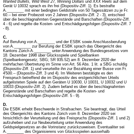
Wanted Bullets, Wild West 27, Winning Dollars
und
XXX Reels
auf dem
Gerät U 10032 sprach es ihn frei (Dispositiv-Ziff. 1). Es bestrafte
A.________ mit einer bedingten Geldstrafe von 50 Tagessätzen zu je Fr.
60.-- bei einer Probezeit von 2 Jahren (Dispositiv-Ziff. 2 - 3), entschied
über die beschlagnahmten Gegenstände und Barschaften (Dispositiv-Ziff.
4 - 6) und regelte die Kosten- und Entschädigungsfolgen (Dispositiv-Ziff. 7
- 8).
C.
Auf Berufung von A.________ und der ESBK sowie Anschlussberufung
von A.________ zur Berufung der ESBK sprach das Obergericht des
Kantons Zürich A.________ unter Anwendung des Bundesgesetzes vom
18. Dezember 1998 über Glücksspiele und Spielbanken
(Spielbankengesetz; SBG; SR 935.52) am 8. Dezember 2020 der
mehrfachen Übertretung im Sinne von
Art. 56 Abs. 1 lit. a SBG
schuldig
(Dispositiv-Ziff. 1) und verurteilte ihn zur Bezahlung einer Busse von Fr.
4'500.-- (Dispositiv-Ziff. 3 und 4). Im Weiteren bestätigte es den
Freispruch betreffend die im Dispositiv des erstgerichtlichen Urteils
aufgelisteten Spiele auf den Geräten U 10030, U 10031, U 10032 und U
10033 (Dispositiv-Ziff. 2). Zudem befand es über die beschlagnahmten
Gegenstände und Barschaften und regelte die Kosten- und
Entschädigungsfolgen (Dispositiv-Ziff. 5 - 9).
D.
Die ESBK erhebt Beschwerde in Strafsachen. Sie beantragt, das Urteil
des Obergerichts des Kantons Zürich vom 8. Dezember 2020 sei
hinsichtlich der Verurteilung und des Freispruchs (Dispositiv-Ziff. 1 und 2)
aufzuheben und zur Neubeurteilung unter Anwendung des
Geldspielgesetzes an die Vorinstanz zurückzuweisen. Eventualiter sei
A.________ des Organisierens von Glücksspielen ausserhalb