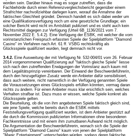
worden sein. Darüber hinaus mag es sogar zutreffen, dass die
Fachbehörde durch einen Referenzvergleichsbericht gegenüber einem
Strafrichter nachvollziehbar darlegen kann, worauf die Annahme der
faktischen Gleichheit gründet. Dennoch handelt es sich dabei weder um
eine Qualifikationsverfügung noch um eine gesetzliche Grundlage; ein
solcher Bericht wird nicht im Amtsblatt publiziert und es steht auch kein
Rechtsmittel dagegen zur Verfügung (Urteil 6B_1136/2021 vom 7.
November 2022 E. 5.4.2). Eine Verfügung der ESBK, mit welcher die vom
vorinstanzlichen Freispruch erfassten Spiele der Spielplattform "Diamond
Casino" im Verfahren nach
Art. 61 ff. VSBG
rechtskräftig als
Glücksspiele qualifiziert wurden, liegt demnach nicht vor.
3.4.2.
Eine Ausweitung der mit Verfügung Nr. 532-004/01 vom 26. Februar
2014 vorgenommenen Qualifizierung auf "faktisch gleiche Spiele" liesse
sich nach den zutreffenden Erwägungen der Vorinstanz auch kaum mit
dem Legalitätsprinzip vereinbaren. Der Einwand der Beschwerdeführerin,
durch den hinzugefügten Zusatz werde ein Anbieter dafür sensibilisiert,
dass auch weitere, nicht namentlich in der Verfügung genannten Spiele
die Voraussetzungen eines Glücksspiels erfüllen könnten, vermag daran
nichts zu ändern. Für einen Anbieter muss klar ersichtlich sein, welches
Verhalten strafbar ist. Dazu muss er wissen, welche Spiele konkret als
Glücksspiele gelten.
Die Beurteilung, ob die von ihm angebotenen Spiele faktisch gleich sind,
wie jene Spiele, welche bereits durch die ESBK mittels
Feststellungsverfügung qualifiziert wurden, ist dem Anbieter gestützt auf
die durch die Kommission publizierten Informationen ohne besonderen
Fachkenntnisse und mit einem ihm zumutbaren Aufwand nicht möglich.
Die Argumentation der Beschwerdeführerin, wonach sich die Spiele der
Spielplattform "Diamond Casino" kaum von jenen der Spielplattform
"Magic Entertainment" unterscheiden würden, sodass deren faktische