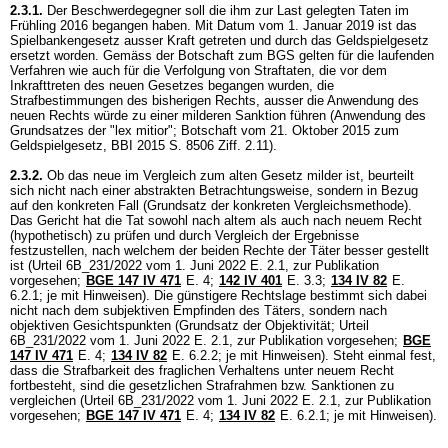
2.3.1.
Der Beschwerdegegner soll die ihm zur Last gelegten Taten im
Frühling 2016 begangen haben. Mit Datum vom 1. Januar 2019 ist das
Spielbankengesetz ausser Kraft getreten und durch das Geldspielgesetz
ersetzt worden. Gemäss der Botschaft zum BGS gelten für die laufenden
Verfahren wie auch für die Verfolgung von Straftaten, die vor dem
Inkrafttreten des neuen Gesetzes begangen wurden, die
Strafbestimmungen des bisherigen Rechts, ausser die Anwendung des
neuen Rechts würde zu einer milderen Sanktion führen (Anwendung des
Grundsatzes der "lex mitior"; Botschaft vom 21. Oktober 2015 zum
Geldspielgesetz, BBI 2015 S. 8506 Ziff. 2.11).
2.3.2.
Ob das neue im Vergleich zum alten Gesetz milder ist, beurteilt
sich nicht nach einer abstrakten Betrachtungsweise, sondern in Bezug
auf den konkreten Fall (Grundsatz der konkreten Vergleichsmethode).
Das Gericht hat die Tat sowohl nach altem als auch nach neuem Recht
(hypothetisch) zu prüfen und durch Vergleich der Ergebnisse
festzustellen, nach welchem der beiden Rechte der Täter besser gestellt
ist (Urteil 6B_231/2022 vom 1. Juni 2022 E. 2.1, zur Publikation
vorgesehen;
BGE 147 IV 471
E. 4;
142 IV 401
E. 3.3;
134 IV 82
E.
6.2.1; je mit Hinweisen). Die günstigere Rechtslage bestimmt sich dabei
nicht nach dem subjektiven Empfinden des Täters, sondern nach
objektiven Gesichtspunkten (Grundsatz der Objektivität; Urteil
6B_231/2022 vom 1. Juni 2022 E. 2.1, zur Publikation vorgesehen;
BGE
147 IV 471
E. 4;
134 IV 82
E. 6.2.2; je mit Hinweisen). Steht einmal fest,
dass die Strafbarkeit des fraglichen Verhaltens unter neuem Recht
fortbesteht, sind die gesetzlichen Strafrahmen bzw. Sanktionen zu
vergleichen (Urteil 6B_231/2022 vom 1. Juni 2022 E. 2.1, zur Publikation
vorgesehen;
BGE 147 IV 471
E. 4;
134 IV 82
E. 6.2.1; je mit Hinweisen).