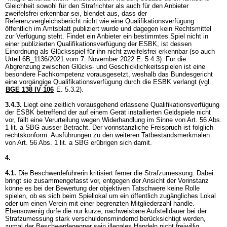
Gleichheit sowohl für den Strafrichter als auch für den Anbieter
zweifelsfrei erkennbar sei, blendet aus, dass der
Referenzvergleichsbericht nicht wie eine Qualifikationsverfügung
öffentlich im Amtsblatt publiziert wurde und dagegen kein Rechtsmittel
zur Verfügung steht. Findet ein Anbieter ein bestimmtes Spiel nicht in
einer publizierten Qualifikationsverfügung der ESBK, ist dessen
Einordnung als Glücksspiel für ihn nicht zweifelsfrei erkennbar (so auch
Urteil 6B_1136/2021 vom 7. November 2022 E. 5.4.3). Für die
Abgrenzung zwischen Glücks- und Geschicklichkeitsspielen ist eine
besondere Fachkompetenz vorausgesetzt, weshalb das Bundesgericht
eine vorgängige Qualifikationsverfügung durch die ESBK verlangt (vgl.
BGE 138 IV 106
E. 5.3.2).
3.4.3.
Liegt eine zeitlich vorausgehend erlassene Qualifikationsverfügung
der ESBK betreffend der auf einem Gerät installierten Geldspiele nicht
vor, fällt eine Verurteilung wegen Widerhandlung im Sinne von
Art. 56 Abs.
1 lit. a SBG
ausser Betracht. Der vorinstanzliche Freispruch ist folglich
rechtskonform. Ausführungen zu den weiteren Tatbestandsmerkmalen
von
Art. 56 Abs. 1 lit. a SBG
erübrigen sich damit.
4.
4.1.
Die Beschwerdeführerin kritisiert ferner die Strafzumessung. Dabei
bringt sie zusammengefasst vor, entgegen der Ansicht der Vorinstanz
könne es bei der Bewertung der objektiven Tatschwere keine Rolle
spielen, ob es sich beim Spiellokal um ein öffentlich zugängliches Lokal
oder um einen Verein mit einer begrenzten Mitgliederzahl handle.
Ebensowenig dürfe die nur kurze, nachweisbare Aufstelldauer bei der
Strafzumessung stark verschuldensmindernd berücksichtigt werden,
zumal der Beschwerdegegner sein illegales Handeln nicht freiwillig