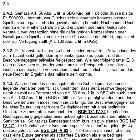
2.4.
2.4.1.
Gemäss
Art. 56 Abs. 1 lit. a SBG
wird mit Haft oder Busse bis zu
Fr. 500'000.-- bestraft, wer Glücksspiele ausserhalb konzessionierter
Spielbanken organisiert oder gewerbsmässig betreibt. Nach neuem Recht
wird zu einer Freiheitsstrafe bis zu drei Jahren oder einer Geldstrafe
verurteilt, wer vorsätzlich ohne die dafür nötigen Konzessionen oder
Bewilligungen Spielbankenspiele oder Grossspiele durchführt, organisiert
oder zur Verfügung stellt (
Art. 130 Abs. 1 lit. a BGS
).
2.4.2.
Die Vorinstanz hat die zu beurteilenden Vorwürfe in Anwendung des
zum Tatzeitpunkt geltenden Spielbankengesetzes geprüft und den
Beschwerdegegner teilweise freigesprochen. Wie nachfolgend unter E. 3
noch aufzuzeigen ist, ist der vorinstanzliche Freispruch zu schützen,
weshalb diesbezüglich von vornherein nicht ersichtlich ist, inwiefern das
neue Recht im Ergebnis das mildere sein könnte.
2.4.3.
Was sodann das dem angefochtenen Schuldspruch zugrunde
liegende Verhalten betrifft, ist unbestritten, dass der Beschwerdegegner
damit sowohl den Tatbestand von
Art. 56 Abs. 1 lit. a SBG
als auch jenen
von
Art. 130 Abs. 1 lit. a BGS
erfüllt hat. Nicht gefolgt werden kann der
Beschwerdeführerin indes, wenn sie vorbringt, der Beschwerdegegner sei
bei einer Beurteilung nach dem Geldspielgesetz mit einer bedingten
Geldstrafe zu bestrafen, was nach der in
BGE 134 IV 82
begründeten
Rechtsprechung gegenüber einer unbedingten Busse stets die mildere
Sanktion sei. So hat das Bundesgericht im kürzlich publizierten
BGE 147
IV 471
die Grundsätze zur Bestimmung der "lex mitior" dargelegt (E. 4)
und ausgeführt, aus
BGE 134 IV 82
E. 7.2.4 liesse sich nicht ableiten,
dass eine Busse generell als schärfere Sanktion als eine bedingte
Geldstrafe zu gelten habe (E. 5). Das genannte Bundesgerichtsurteil sei