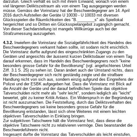
darzutun. Gleich verhält es sich mit ihrem Einwand, wonach von einem
viel längeren Deliktszeitraum als von einem Tag ausgegangen werden
müsse. Gemäss der Vorinstanz hat der Beschwerdegegner am 14. April
2016 durch Aufstellen der Geräte U 10030 - U 10033 mit diversen
Glücksspielen die Räumlichkeiten des "B.________s" als Spiellokal
hergerichtet und so Dritten ein Glücksspielangebot zugänglich gemacht.
Von dieser Sachdarstellung ist mangels Willkürrüge auch bei der
Strafzumessung auszugehen.
4.3.2.
Inwiefern die Vorinstanz die Sozialgefährlichkeit des Handelns des
Beschwerdegegners verkannt haben sollte, ist sodann nicht ersichtlich.
Die Vorinstanz durfte aufgrund des eingeschränkten Zugangs zu den
Geräten und angesichts der äusserst kurzen Deliktsdauer von einem Tag
darauf erkennen, dass im Handeln des Beschwerdegegners noch "keine
besonders grosse Gefahr für die Bevölkerung" (vgl. angefochtenes Urteil
Ziff. 3.1 S. 25) zu sehen ist. Daran ändert auch der Umstand nichts, dass
der Beschwerdegegner sich nicht geständig zeigte und die strafbare
Handlung nicht von sich aus, sondern einzig aufgrund des Eingreifens der
Polizei und der ESBK aufgegeben hat. Dass die Vorinstanz mit Blick auf
die Anzahl der Geräte und der darauf befindlichen Spiele das objektive
Tatverschulden nicht mehr als "sehr leicht", sondern lediglich als "leicht"
bewertet, gibt zu keiner Kritik Anlass. Ein Widerspruch in der Begründung
ist nicht auszumachen. Die Feststellung, durch das Deliktsverhalten des
Beschwerdegegners sei keine besonders grosse Gefahr für die
Bevölkerung entstanden, lässt sich ohne Weiteres mit einem leichten
objektiven Tatverschulden in Einklang bringen.
Zur subjektiven Tatschwere hält die Vorinstanz fest, dass diese die
objektive Tatschwere nicht zu relativieren vermöge. Dies beanstandet die
Beschwerdeführerin nicht.
Insgesamt durfte die Vorinstanz das Tatverschulden als leicht einstufen,